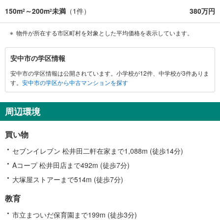
150m
～200m
未満
（
1
件）
380万円
2
2
物件が所在する市区町村を対象とした平均価格を表示しています。
安
安中市の学区情報
中
安中市の学区情報は公開されています。小学校が12件、中学校が3件ありま
市
す。
安中市の学区から中古マンションを探す
に
関
す
周辺環境
る
情
買い物
報
セブンイレブン 松井田二軒在家まで1,088m (徒歩14分)
Aコープ 松井田店まで492m (徒歩7分)
大塚屋ストアーまで514m (徒歩7分)
教育
市立まついだ保育園まで199m (徒歩3分)