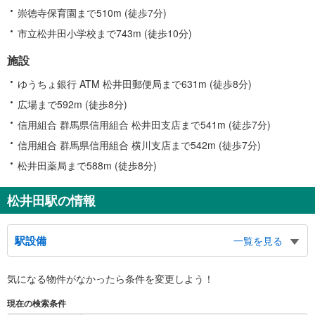
崇徳寺保育園まで510m (徒歩7分)
市立松井田小学校まで743m (徒歩10分)
施設
ゆうちょ銀行 ATM 松井田郵便局まで631m (徒歩8分)
広場まで592m (徒歩8分)
信用組合 群馬県信用組合 松井田支店まで541m (徒歩7分)
信用組合 群馬県信用組合 横川支店まで542m (徒歩7分)
松井田薬局まで588m (徒歩8分)
松井田駅の情報
駅設備
一覧を見る
バリアフリー状況
気になる物件がなかったら
条件を変更しよう！
※段差なしでの移動経路
（○：有り △：要駅員設備 ×：無し）
現在の検索条件
地上⇔改札⇔ホーム：×