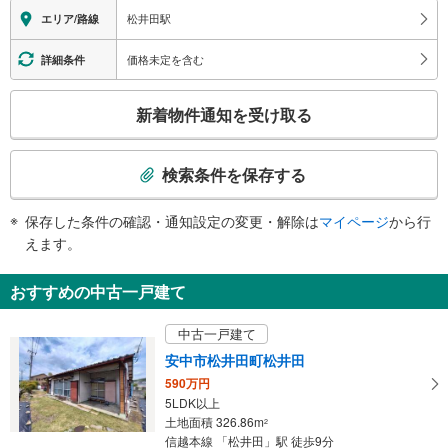
その他
松井田駅
エリア/路線
・点字運賃表
価格未定を含む
詳細条件
こ
新着物件通知を受け取る
の
検
索
検索条件を保存する
条
件
保存した条件の確認・通知設定の変更・解除は
マイページ
から行
で
えます。
通
知
おすすめの中古一戸建て
を
受
中古一戸建て
け
安中市松井田町松井田
取
590万円
る
5LDK以上
・
土地面積 326.86m
2
条
信越本線 「松井田」駅 徒歩9分