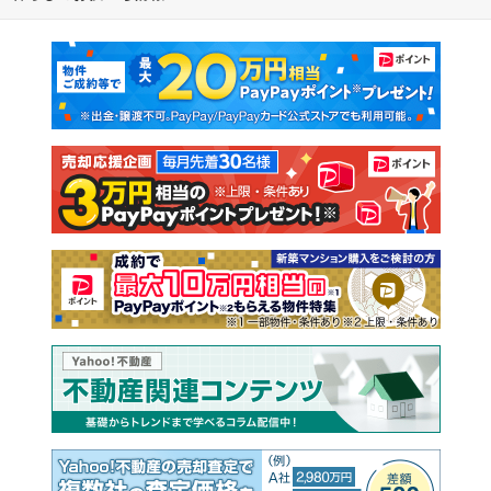
マンションカタログ
教えて！住まいの先生
新築マンション
中古マンション
新築一戸建て
中古一戸建て
注文住宅
土地
売却査定