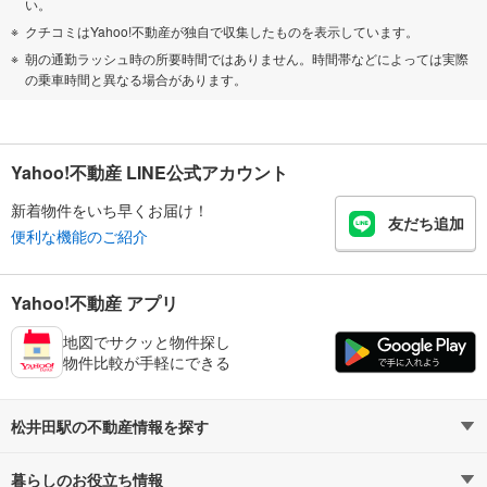
い。
クチコミはYahoo!不動産が独自で収集したものを表示しています。
朝の通勤ラッシュ時の所要時間ではありません。時間帯などによっては実際
の乗車時間と異なる場合があります。
Yahoo!不動産 LINE公式アカウント
新着物件をいち早くお届け！
友だち追加
便利な機能のご紹介
Yahoo!不動産 アプリ
地図でサクッと物件探し
物件比較が手軽にできる
松井田駅の不動産情報を探す
暮らしのお役立ち情報
不動産・住宅
賃貸住宅