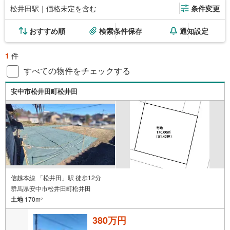
松井田駅｜価格未定を含む
条件変更
おすすめ順
検索条件保存
通知設定
1
件
すべての物件をチェックする
安中市松井田町松井田
信越本線 「松井田」駅 徒歩12分
群馬県安中市松井田町松井田
土地
170m
2
380万円