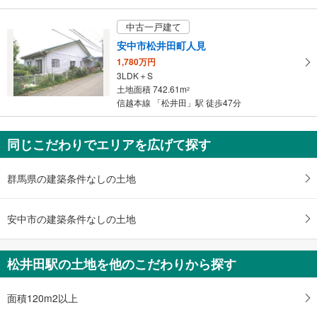
件
を
中古一戸建て
マ
安中市松井田町人見
イ
1,780万円
ペ
3LDK＋S
ー
土地面積 742.61m
2
ジ
信越本線 「松井田」駅 徒歩47分
に
保
同じこだわりでエリアを広げて探す
存
す
る
群馬県の建築条件なしの土地
安中市の建築条件なしの土地
松井田駅の土地を他のこだわりから探す
面積120m2以上