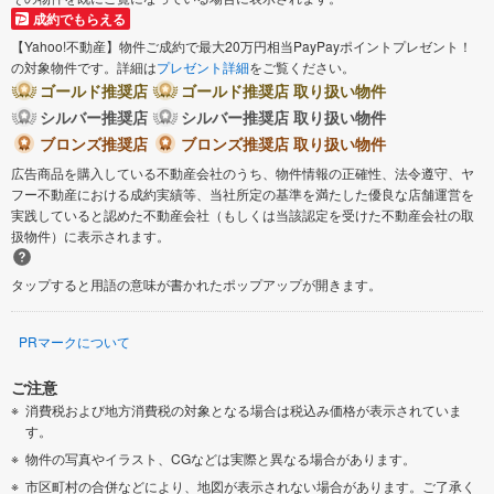
成約でもらえる
【Yahoo!不動産】物件ご成約で最大20万円相当PayPayポイントプレゼント！
の対象物件です。詳細は
プレゼント詳細
をご覧ください。
ゴールド推奨店
ゴールド推奨店 取り扱い物件
シルバー推奨店
シルバー推奨店 取り扱い物件
ブロンズ推奨店
ブロンズ推奨店 取り扱い物件
広告商品を購入している不動産会社のうち、物件情報の正確性、法令遵守、ヤ
フー不動産における成約実績等、当社所定の基準を満たした優良な店舗運営を
実践していると認めた不動産会社（もしくは当該認定を受けた不動産会社の取
扱物件）に表示されます。
タップすると用語の意味が書かれたポップアップが開きます。
PRマークについて
ご注意
消費税および地方消費税の対象となる場合は税込み価格が表示されていま
す。
物件の写真やイラスト、CGなどは実際と異なる場合があります。
市区町村の合併などにより、地図が表示されない場合があります。ご了承く