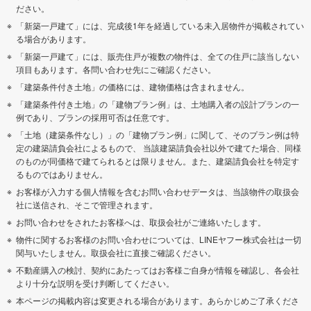
ださい。
「新築一戸建て」には、完成後1年を経過している未入居物件が掲載されてい
る場合があります。
「新築一戸建て」には、販売住戸が複数の物件は、全ての住戸に該当しない
項目もあります。各問い合わせ先にご確認ください。
「建築条件付き土地」の価格には、建物価格は含まれません。
「建築条件付き土地」の「建物プラン例」は、土地購入者の設計プランの一
例であり、プランの採用可否は任意です。
「土地（建築条件なし）」の「建物プラン例」に関して、そのプラン例は特
定の建築請負会社によるもので、 当該建築請負会社以外で建てた場合、同様
のものが同価格で建てられるとは限りません。また、建築請負会社を特定す
るものではありません。
お客様が入力する個人情報を含むお問い合わせデータは、当該物件の取扱会
社に送信され、そこで管理されます。
お問い合わせをされたお客様へは、取扱会社がご連絡いたします。
物件に関するお客様のお問い合わせについては、LINEヤフー株式会社は一切
関与いたしません。取扱会社に直接ご確認ください。
不動産購入の検討、契約にあたってはお客様ご自身が情報を確認し、各会社
より十分な説明を受け判断してください。
本ページの掲載内容は変更される場合があります。あらかじめご了承くださ