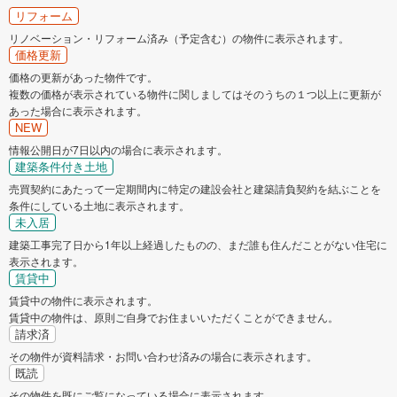
リフォーム
リノベーション・リフォーム済み（予定含む）の物件に表示されます。
価格更新
価格の更新があった物件です。
複数の価格が表示されている物件に関しましてはそのうちの１つ以上に更新が
あった場合に表示されます。
NEW
情報公開日が7日以内の場合に表示されます。
建築条件付き土地
売買契約にあたって一定期間内に特定の建設会社と建築請負契約を結ぶことを
条件にしている土地に表示されます。
未入居
建築工事完了日から1年以上経過したものの、まだ誰も住んだことがない住宅に
表示されます。
賃貸中
賃貸中の物件に表示されます。
賃貸中の物件は、原則ご自身でお住まいいただくことができません。
請求済
その物件が資料請求・お問い合わせ済みの場合に表示されます。
既読
その物件を既にご覧になっている場合に表示されます。