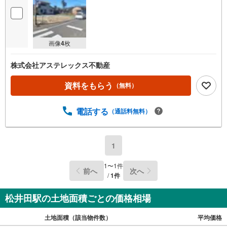
画像
4
枚
株式会社アステレックス不動産
資料をもらう
（無料）
電話する
（通話料無料）
1
1
〜
1
件
前へ
次へ
/
1
件
松井田駅の土地面積ごとの価格相場
土地面積（該当物件数）
平均価格