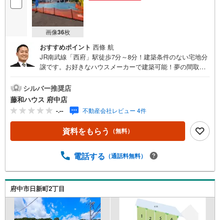
画像
36
枚
おすすめポイント
西條 航
JR南武線「西府」駅徒歩7分～8分！建築条件のない宅地分
譲です。お好きなハウスメーカーで建築可能！夢の間取り
について、ぜひお聞かせください。詳細はお気軽にお問い
合わせください！
シルバー推奨店
藤和ハウス 府中店
-.--
不動産会社レビュー 4件
資料をもらう
（無料）
電話する
（通話料無料）
府中市日新町2丁目