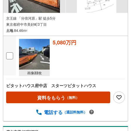
京王線 「分倍河原」駅 徒歩5分
東京都府中市美好町3丁目
土地
84.46m
2
5,080万円
画像
22
枚
ピタットハウス府中店 スターツピタットハウス
資料をもらう
（無料）
電話する
（通話料無料）