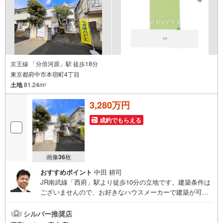
ます。
京王線 「分倍河原」駅 徒歩18分
東京都府中市本宿町4丁目
土地
81.24m
2
3,280万円
成約でもらえる
画像
36
枚
おすすめポイント
中田 耕司
JR南武線「西府」駅より徒歩10分の立地です。建築条件は
ございませんので、お好きなハウスメーカーで建築が可能
となっております。詳細については、お気軽にお問い合わ
せください。平日のご案内も可能です。
シルバー推奨店