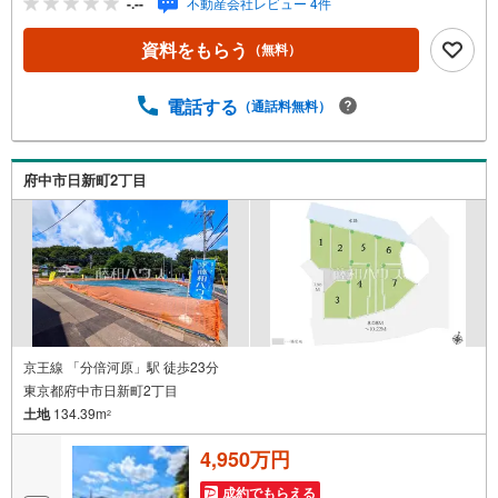
-.--
不動産会社レビュー 4件
資料をもらう
（無料）
電話する
（通話料無料）
府中市日新町2丁目
京王線 「分倍河原」駅 徒歩23分
東京都府中市日新町2丁目
土地
134.39m
2
4,950万円
成約でもらえる