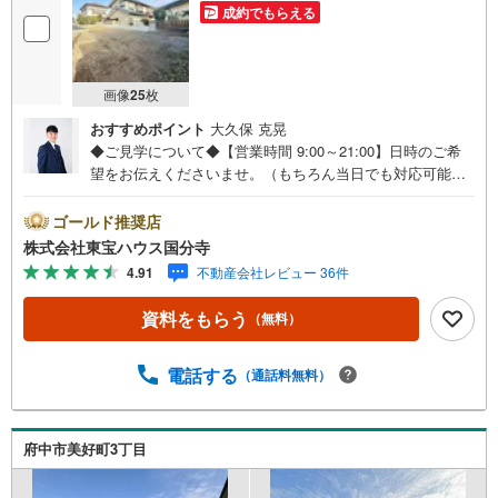
成約でもらえる
画像
25
枚
おすすめポイント
大久保 克晃
◆ご見学について◆【営業時間 9:00～21:00】日時のご希
望をお伝えくださいませ。（もちろん当日でも対応可能で
す）人気物件は特にお問い合わせが集中するため、お早め
のご連絡をおすすめいたします。「室内・現地を見学す
ゴールド推奨店
る」ボタンよりご予約いただくと、スムーズにご案内可能
株式会社東宝ハウス国分寺
です。事前に鍵の手配や内覧準備が必要な場合がございま
4.91
不動産会社レビュー 36件
すのでご了承ください。◆TOHO HOUSE CLUB◆弊社で売
買いただいたお客様はTOHO HOUSE CLUBにご加入いただ
資料をもらう
（無料）
けます。10～20、30年後のリフォーム、保険やローンの見
直し、相続や資産運用など、将来にわたってのサポートを
ご提供いたします。◆FPによるライフサポート◆専属ファ
電話する
（通話料無料）
イナンシャルプランナーが住宅ローン・保険・税金・資産
運用・相続など幅広くアドバイスいたします。ご契約前後
を問わず、安心してご利用いただけます。◆安心の環境◆
府中市美好町3丁目
無料駐車場、キッズスペースを完備し、ご家族でのご来店
も安心です。の体制で皆様の住まい探しをサポートいたし