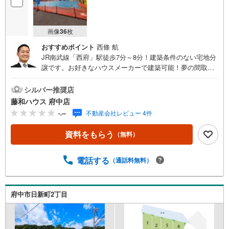
画像
36
枚
おすすめポイント
西條 航
JR南武線「西府」駅徒歩7分～8分！建築条件のない宅地分
譲です。お好きなハウスメーカーで建築可能！夢の間取り
について、ぜひお聞かせください。詳細はお気軽にお問い
合わせください！
シルバー推奨店
藤和ハウス 府中店
-.--
不動産会社レビュー 4件
資料をもらう
（無料）
電話する
（通話料無料）
府中市日新町2丁目