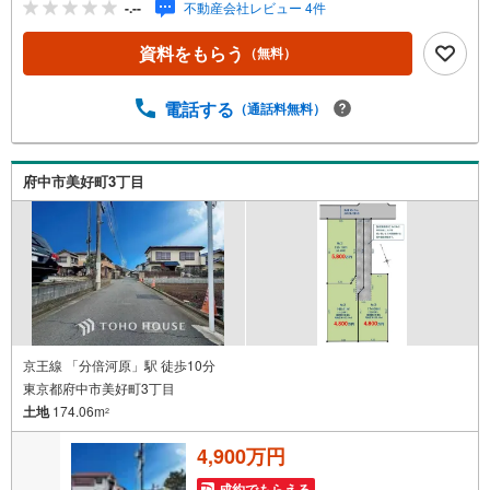
-.--
不動産会社レビュー 4件
資料をもらう
（無料）
電話する
（通話料無料）
府中市美好町3丁目
京王線 「分倍河原」駅 徒歩10分
東京都府中市美好町3丁目
土地
174.06m
2
4,900万円
成約でもらえる