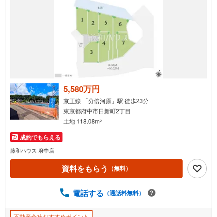
5,580万円
京王線 「分倍河原」駅 徒歩23分
東京都府中市日新町2丁目
土地 118.08m
2
成約でもらえる
藤和ハウス 府中店
資料をもらう
（無料）
電話する
（通話料無料）
不動産会社おすすめポイント