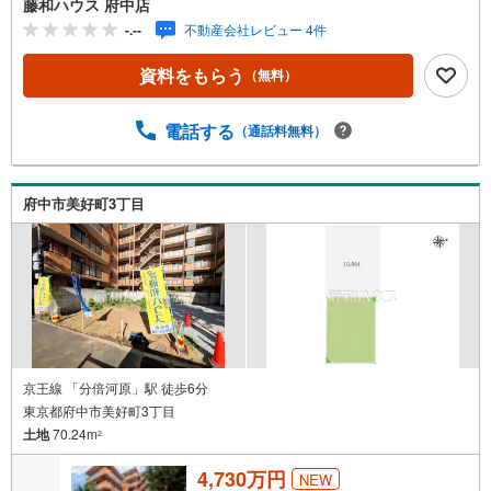
藤和ハウス 府中店
-.--
不動産会社レビュー 4件
資料をもらう
（無料）
電話する
（通話料無料）
府中市美好町3丁目
京王線 「分倍河原」駅 徒歩6分
東京都府中市美好町3丁目
土地
70.24m
2
4,730万円
NEW