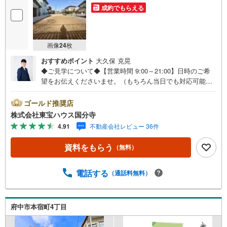
成約でもらえる
画像
24
枚
おすすめポイント
大久保 克晃
◆ご見学について◆【営業時間 9:00～21:00】日時のご希
望をお伝えくださいませ。（もちろん当日でも対応可能で
す）人気物件は特にお問い合わせが集中するため、お早め
のご連絡をおすすめいたします。「室内・現地を見学す
ゴールド推奨店
る」ボタンよりご予約いただくと、スムーズにご案内可能
株式会社東宝ハウス国分寺
です。事前に鍵の手配や内覧準備が必要な場合がございま
4.91
不動産会社レビュー 36件
すのでご了承ください。◆TOHO HOUSE CLUB◆弊社で売
買いただいたお客様はTOHO HOUSE CLUBにご加入いただ
資料をもらう
（無料）
けます。10～20、30年後のリフォーム、保険やローンの見
直し、相続や資産運用など、将来にわたってのサポートを
ご提供いたします。◆FPによるライフサポート◆専属ファ
電話する
（通話料無料）
イナンシャルプランナーが住宅ローン・保険・税金・資産
運用・相続など幅広くアドバイスいたします。ご契約前後
を問わず、安心してご利用いただけます。◆安心の環境◆
府中市本宿町4丁目
無料駐車場、キッズスペースを完備し、ご家族でのご来店
も安心です。の体制で皆様の住まい探しをサポートいたし