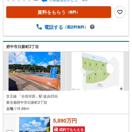
資料をもらう
（無料）
電話する
（通話料無料）
府中市日新町2丁目
京王線 「分倍河原」駅 徒歩23分
東京都府中市日新町2丁目
土地
115.48m
2
5,890万円
成約でもらえる