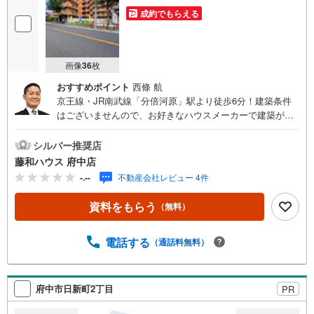
成約でもらえる
画像
36
枚
おすすめポイント
西條 航
京王線・JR南武線「分倍河原」駅より徒歩6分！建築条件
はございませんので、お好きなハウスメーカーで建築が可
能です！夢の間取りについてぜひお聞かせください！お気
軽にお問い合わせください
シルバー推奨店
藤和ハウス 府中店
-.--
不動産会社レビュー 4件
資料をもらう
（無料）
電話する
（通話料無料）
府中市日新町2丁目
PR