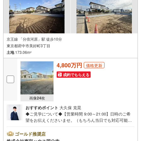
ます。
京王線 「分倍河原」駅 徒歩10分
東京都府中市美好町3丁目
土地
173.06m
2
4,800万円
価格更新
成約でもらえる
画像
24
枚
おすすめポイント
大久保 克晃
◆ご見学について◆【営業時間 9:00～21:00】日時のご希
望をお伝えくださいませ。（もちろん当日でも対応可能で
す）人気物件は特にお問い合わせが集中するため、お早め
のご連絡をおすすめいたします。「室内・現地を見学す
ゴールド推奨店
る」ボタンよりご予約いただくと、スムーズにご案内可能
株式会社東宝ハウス国分寺