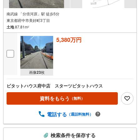
南武線 「分倍河原」駅 徒歩5分
東京都府中市美好町3丁目
土地
87.81m
2
5,380万円
画像
23
枚
ピタットハウス府中店 スターツピタットハウス
資料をもらう
（無料）
電話する
（通話料無料）
こ
検索条件を保存する
の