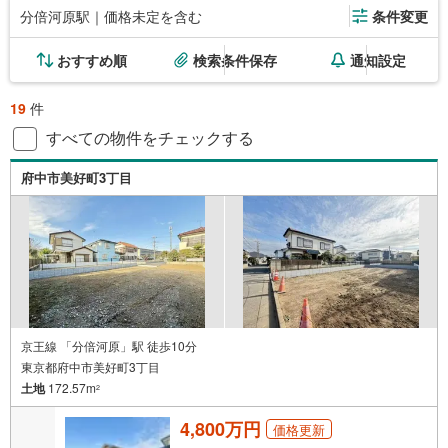
分倍河原駅｜価格未定を含む
条件変更
おすすめ順
検索条件保存
通知設定
19
件
すべての物件をチェックする
府中市美好町3丁目
京王線 「分倍河原」駅 徒歩10分
東京都府中市美好町3丁目
土地
172.57m
2
4,800万円
価格更新