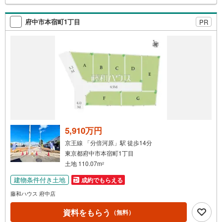
検
索
府中市本宿町1丁目
PR
条
件
で
通
知
を
受
け
取
る
5,910万円
・
京王線 「分倍河原」駅 徒歩14分
条
東京都府中市本宿町1丁目
件
土地 110.07m
2
を
建物条件付き土地
成約でもらえる
マ
イ
藤和ハウス 府中店
ペ
資料をもらう
（無料）
ー