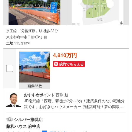
京王線 「分倍河原」駅 徒歩23分
東京都府中市日新町2丁目
土地
115.31m
2
4,810万円
成約でもらえる
画像
36
枚
おすすめポイント
西條 航
JR南武線「西府」駅徒歩7分～8分！建築条件のない宅地分
譲です。お好きなハウスメーカーで建築可能！夢の間取り
について、ぜひお聞かせください。詳細はお気軽にお問い
合わせください！
シルバー推奨店
藤和ハウス 府中店