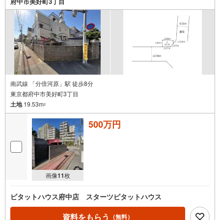
府中市美好町3丁目
南武線 「分倍河原」駅 徒歩8分
東京都府中市美好町3丁目
土地
19.53m
2
500万円
画像
11
枚
ピタットハウス府中店 スターツピタットハウス
資料をもらう
（無料）