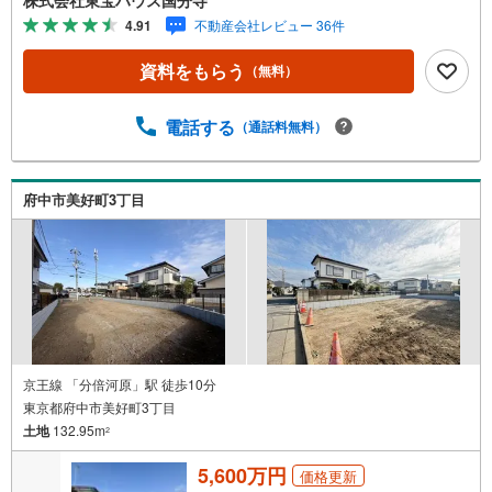
です。事前に鍵の手配や内覧準備が必要な場合がございま
4.91
不動産会社レビュー 36件
すのでご了承ください。◆TOHO HOUSE CLUB◆弊社で売
買いただいたお客様はTOHO HOUSE CLUBにご加入いただ
資料をもらう
（無料）
けます。10～20、30年後のリフォーム、保険やローンの見
直し、相続や資産運用など、将来にわたってのサポートを
ご提供いたします。◆FPによるライフサポート◆専属ファ
電話する
（通話料無料）
イナンシャルプランナーが住宅ローン・保険・税金・資産
運用・相続など幅広くアドバイスいたします。ご契約前後
を問わず、安心してご利用いただけます。◆安心の環境◆
府中市美好町3丁目
無料駐車場、キッズスペースを完備し、ご家族でのご来店
も安心です。の体制で皆様の住まい探しをサポートいたし
ます。
京王線 「分倍河原」駅 徒歩10分
東京都府中市美好町3丁目
土地
132.95m
2
5,600万円
価格更新