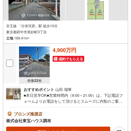
京王線 「分倍河原」駅 徒歩10分
東京都府中市美好町3丁目
土地
169.41m
2
4,900万円
成約でもらえる
画像
22
枚
おすすめポイント
山田 瑠華
■本日見学OK■営業時間内（9:00～21:00）は、下記電話フ
ォームよりお電話をして頂けるとスムーズに内覧のご案内
ができます。ご自宅へお迎え・最寄駅等でお待ち合わせ、
弊社へのご来社など、ご相談くださいませ。ご希望があれ
ブロンズ推奨店
ば周辺環境、お客様の希望に合わせた物件などもご案内を
株式会社東宝ハウス調布
いたします。■お住まい探しが初めての方へのフォロー体制
をご用意してます■『何から始めて良いかわからない？』と