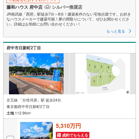
藤和ハウス 府中店
シルバー推奨店
JR南武線「西府」駅徒歩7分～8分！建築条件のない宅地分譲です。お好き
なハウスメーカーで建築可能！夢の間取りについて、ぜひお聞かせくださ
い。詳細はお気軽にお問い合わせください！
もっと見る
府中市日新町2丁目
京王線 「分倍河原」駅 徒歩24分
東京都府中市日新町2丁目
土地
112.96m
2
5,310万円
成約でもらえる