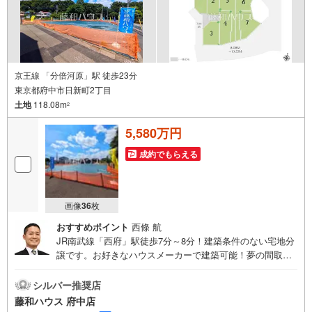
京王線 「分倍河原」駅 徒歩23分
東京都府中市日新町2丁目
土地
118.08m
2
5,580万円
成約でもらえる
画像
36
枚
おすすめポイント
西條 航
JR南武線「西府」駅徒歩7分～8分！建築条件のない宅地分
譲です。お好きなハウスメーカーで建築可能！夢の間取り
について、ぜひお聞かせください。詳細はお気軽にお問い
合わせください！
シルバー推奨店
藤和ハウス 府中店