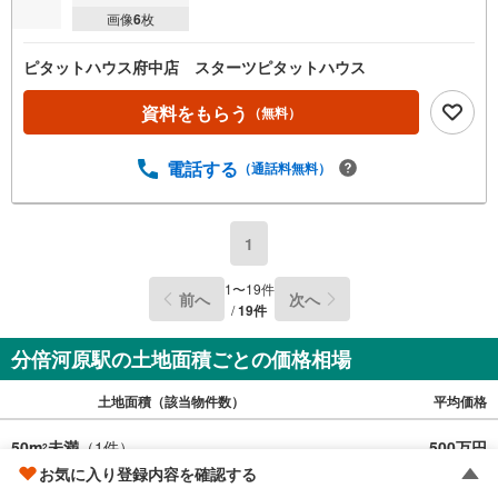
画像
6
枚
ピタットハウス府中店 スターツピタットハウス
資料をもらう
（無料）
電話する
（通話料無料）
1
1
〜
19
件
前へ
次へ
/
19
件
分倍河原駅の土地面積ごとの価格相場
土地面積（該当物件数）
平均価格
50m
未満
（
1
件）
500万円
2
お気に入り登録内容を確認する