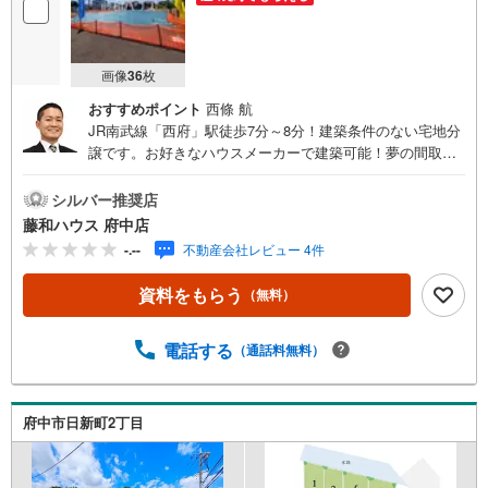
画像
36
枚
おすすめポイント
西條 航
JR南武線「西府」駅徒歩7分～8分！建築条件のない宅地分
譲です。お好きなハウスメーカーで建築可能！夢の間取り
について、ぜひお聞かせください。詳細はお気軽にお問い
合わせください！
シルバー推奨店
藤和ハウス 府中店
-.--
不動産会社レビュー 4件
資料をもらう
（無料）
電話する
（通話料無料）
府中市日新町2丁目