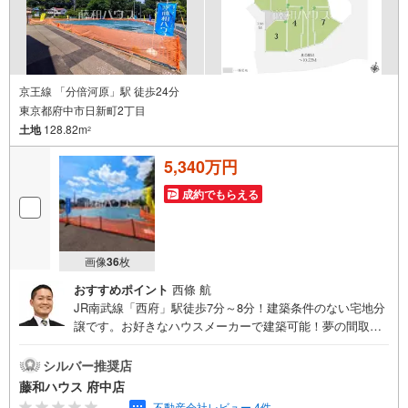
京王線 「分倍河原」駅 徒歩24分
東京都府中市日新町2丁目
土地
128.82m
2
5,340万円
成約でもらえる
画像
36
枚
おすすめポイント
西條 航
JR南武線「西府」駅徒歩7分～8分！建築条件のない宅地分
譲です。お好きなハウスメーカーで建築可能！夢の間取り
について、ぜひお聞かせください。詳細はお気軽にお問い
合わせください！
シルバー推奨店
藤和ハウス 府中店
-.--
不動産会社レビュー 4件