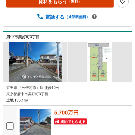
資料をもらう
（無料）
いった状態でも、お気軽にお越しください！▽現時点の未
来カレンダーの作成▽ご購入後もお客様の人生のパートナ
電話する
（通話料無料）
ーとして暮らしの「安心」を守り続けます。皆様のご来
店、心よりお待ちしております。
府中市美好町3丁目
京王線 「分倍河原」駅 徒歩10分
東京都府中市美好町3丁目
土地
135.1m
2
5,700万円
成約でもらえる