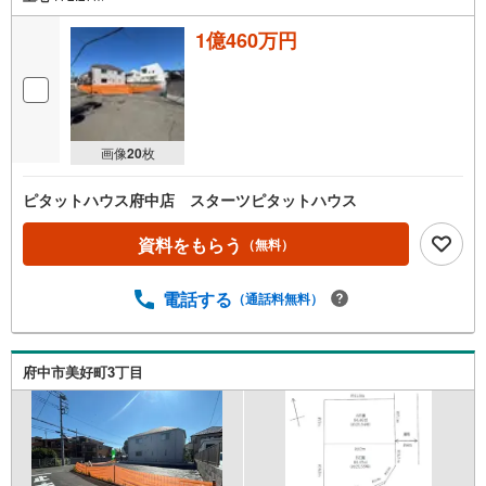
1億460万円
画像
20
枚
ピタットハウス府中店 スターツピタットハウス
資料をもらう
（無料）
電話する
（通話料無料）
府中市美好町3丁目