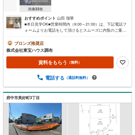
画像
22
枚
おすすめポイント
山田 瑠華
■本日見学OK■営業時間内（9:00～21:00）は、下記電話フ
ォームよりお電話をして頂けるとスムーズに内覧のご案内
ができます。ご自宅へお迎え・最寄駅等でお待ち合わせ、
弊社へのご来社など、ご相談くださいませ。ご希望があれ
ブロンズ推奨店
ば周辺環境、お客様の希望に合わせた物件などもご案内を
株式会社東宝ハウス調布
いたします。■お住まい探しが初めての方へのフォロー体制
をご用意してます■『何から始めて良いかわからない？』と
資料をもらう
（無料）
いった状態でも、お気軽にお越しください！▽現時点の未
来カレンダーの作成▽ご購入後もお客様の人生のパートナ
電話する
（通話料無料）
ーとして暮らしの「安心」を守り続けます。皆様のご来
店、心よりお待ちしております。
府中市美好町3丁目