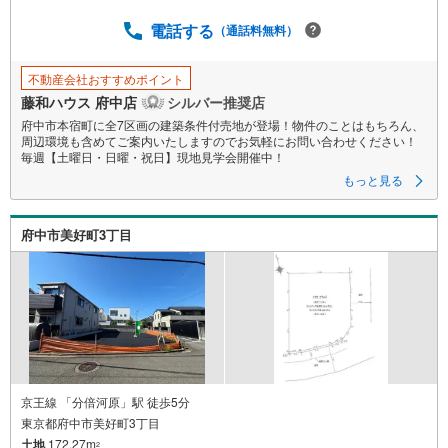
ジ
に
電話する
（通話料無料）
保
存
不動産会社おすすめポイント
す
藤和ハウス 府中店
シルバー推奨店
る
府中市本宿町に全7区画の建築条件付売地が登場！物件のことはもちろん、
周辺環境も含めてご案内いたしますのでお気軽にお問い合わせください！
毎週【土曜日・日曜・祝日】現地見学会開催中！
もっと見る
府中市美好町3丁目
京王線 「分倍河原」駅 徒歩5分
東京都府中市美好町3丁目
土地
172.27m
2