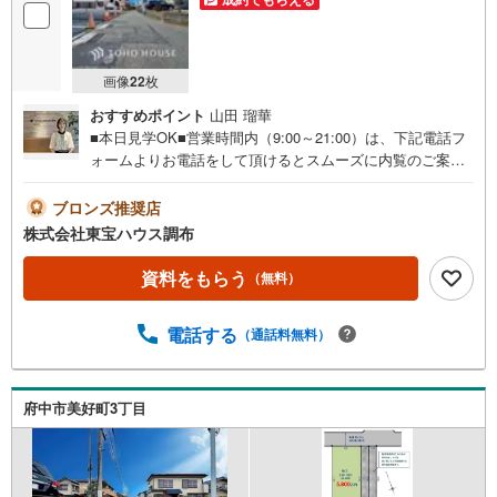
画像
22
枚
おすすめポイント
山田 瑠華
■本日見学OK■営業時間内（9:00～21:00）は、下記電話フ
ォームよりお電話をして頂けるとスムーズに内覧のご案内
ができます。ご自宅へお迎え・最寄駅等でお待ち合わせ、
弊社へのご来社など、ご相談くださいませ。ご希望があれ
ブロンズ推奨店
ば周辺環境、お客様の希望に合わせた物件などもご案内を
株式会社東宝ハウス調布
いたします。■お住まい探しが初めての方へのフォロー体制
をご用意してます■『何から始めて良いかわからない？』と
資料をもらう
（無料）
いった状態でも、お気軽にお越しください！▽現時点の未
来カレンダーの作成▽ご購入後もお客様の人生のパートナ
電話する
（通話料無料）
ーとして暮らしの「安心」を守り続けます。皆様のご来
店、心よりお待ちしております。
府中市美好町3丁目