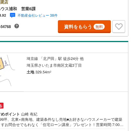
間帯はお電話でのお問い合わせがスムーズにご案内できますぜひお気軽に
奨店
絡下さい！東宝ハウスライフソリューションズグループ 東宝ハウス浦
ウス浦和 営業6課
2
)
鶴見線
(
39
)
特別提携金利〔一例〕東宝ハウス浦和の住宅ローン■変動金利全期間引下げ
不動産会社レビュー 38件
4.92
⇒住宅ローン金利優遇割の最大適用《0.89％》と某信用金庫金利1.275％
7
)
根岸線
(
117
)
借入金4000万円返済期間35年の総返済額の差額:303万円※2026年7月末実
資料をもらう
-54768
無料
で（審査・要件があります）◇TOHO HOUSE CLUBで生涯の安心をお届
9
)
中央本線（JR東日本）
(
844
)
東宝ハウスのライフパートナーが直接ご対応ライフプランニング、かけつ
ート、Club Offプレミアムなど多彩なサービスがございます
146
)
八高線
(
470
)
7
)
大糸線（JR東日本）
(
10
)
埼京線 「北戸田」駅 徒歩24分 他
各駅停車）
(
244
)
埼京線
(
423
)
埼玉県さいたま市南区文蔵3丁目
土地
329.54m
2
)
東海道本線（JR東海）
(
883
)
8
)
飯田線
(
352
)
)
高山本線（JR東海）
(
45
)
円
る
JR東海）
(
91
)
紀勢本線（JR東海）
(
9
)
すめポイント
山崎 有紀
博多南線
(
24
)
地99坪、北東×南角地、建築条件なし売地■お好きなハウスメーカーで建築
ますお問合せでもれなく「住宅ローン講座」プレゼント！営業時間:7:00～
R西日本）
(
1
)
北陸本線
(
31
)
:00（年中無休）こちらの時間帯はお電話でのお問い合わせがスムーズにご案