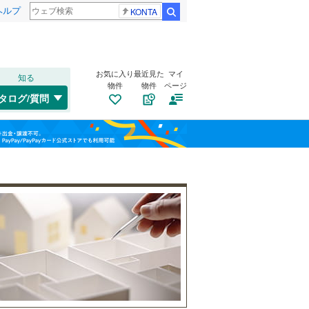
ヘルプ
KONTA
検索
お気に入り
最近見た
マイ
知る
物件
物件
ページ
千歳線
(
8
)
タログ/質問
日高本線
(
0
)
南道路
（
7
）
福島
宗谷本線
(
0
)
(
14
)
(
17
)
(
2
)
古家あり
（
6
）
栃木
群馬
山梨
東北本線
(
963
)
川越線
(
287
)
(
132
)
吾妻線
(
31
)
日光線
(
111
)
仙石線
(
165
)
小学校まで1km以内
（
13
）
和歌山
大船渡線
(
1
)