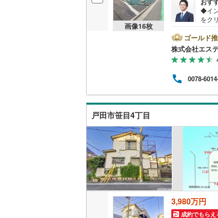
おす
後藤寺線
(
◆イ
をク
画像
16
枚
東北新幹
望日時
ズで
ゴールド推
帰りや
秋田新幹
株式会社エス
ンペ
ト！
山陽新幹
ルプ
0078-6014
住宅
西九州新
高断
ービ
後も
地下鉄
札幌市営
戸田市笹目4丁目
しま
仙台市地
東京メト
東京メト
東京メト
都営浅草
3,980万円
成約でもらえ
都営大江