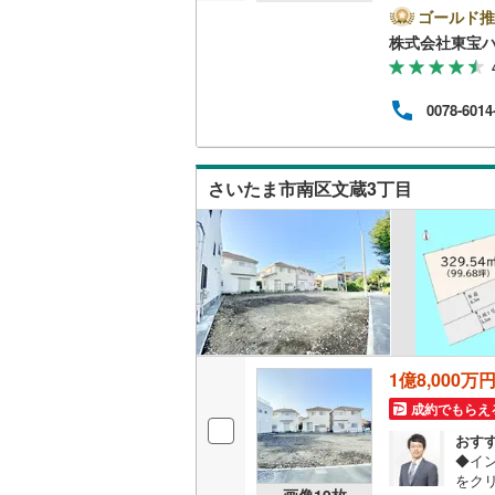
内で
ゴールド推
越美北線
(
ルー
株式会社東宝
変動
氷見線
(
2
)
某信用
03万
0078-6014
紀勢本線（
UB
プラン
桜島線
(
6
)
ざい
さいたま市南区文蔵3丁目
加古川線
(
赤穂線
(
33
宇野線
(
22
福塩線
(
65
岩徳線
(
17
1億8,000万
小野田線
(
成約でもらえ
舞鶴線
(
1
)
おす
◆イ
をク
木次線
(
1
)
画像
19
枚