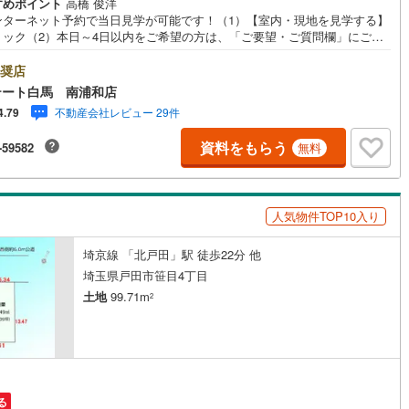
すめポイント
高橋 俊洋
10
)
宮崎空港線
(
4
)
ンターネット予約で当日見学が可能です！（1）【室内・現地を見学する】
リック（2）本日～4日以内をご希望の方は、「ご要望・ご質問欄」にご希
線
(
332
)
上越新幹線
(
166
)
をご記入ください。◆10:00～21:00はお電話でのお問い合わせがスムー
す。●整形地●建築条件なし●～お問合せ後すぐにご案内致します～お仕事
奨店
隙間時間などご都合にあわせてご案内致します。【Yahoo！ 不動産キャ
線
(
186
)
北陸新幹線
(
251
)
テート白馬 南浦和店
ーン対象店舗です】 当店で物件を成約するとPayPayボーナスをプレゼン
不動産会社レビュー 29件
4.79
◆エステート白馬の5大サポート◆1.FP相談サポート社外のファイナンシャ
線
(
141
)
北陸新幹線（JR西日本）
(
9
)
ランナーと資金相談が無料2.設備保証の延長サービス新築住宅は2年、中古
資料をもらう
-59582
無料
は半年の設備修理サービスが無料で付帯3.注文住宅「白馬の家」高気密・
幹線
(
1
)
熱のフルオーダー住宅「白馬の家」のご提案可能4.見学時、建築士同行サ
ス目視検査やリフォーム費用をお伝えするなどの無料サービス5.お引渡し
しっかりサポートCSサポート室がお引渡し後のお悩みもしっかりサポート
地下鉄南北線
(
11
)
札幌市営地下鉄東西線
(
10
)
人気物件TOP10入り
す
下鉄南北線
(
222
)
仙台市地下鉄東西線
(
83
)
埼京線 「北戸田」駅 徒歩22分 他
ロ丸ノ内線
(
157
)
東京メトロ丸ノ内方南支線
(
35
)
埼玉県戸田市笹目4丁目
土地
99.71m
2
ロ東西線
(
182
)
東京メトロ千代田線
(
100
)
ロ半蔵門線
(
51
)
東京メトロ南北線
(
134
)
線
(
114
)
都営三田線
(
127
)
る
戸線
(
201
)
横浜市営地下鉄ブルーライン
(
310
)