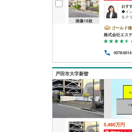
おす
◆イ
名古屋市
をク
画像
15
枚
望日時
名古屋市
ズで
ゴールド推
イオン
株式会社エス
京都市営
物件を
ート
2.
OsakaMe
0078-6014
が無
馬の
OsakaMe
用を
ト室
OsakaMe
戸田市大字新曽
福岡市地
私鉄・その他
札幌市電
(
道南いさ
阿武隈急
5,480万円
秋田内陸