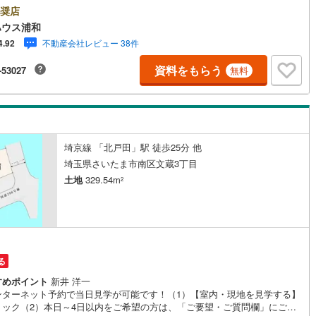
きますぜひお気軽にご連絡下さい！東宝ハウスライフソリューションズグ
奨店
4
)
七尾線
(
2
)
プ 東宝ハウス浦和 特別提携金利〔一例〕東宝ハウス浦和の住宅ローン■
ハウス浦和
金利全期間引下げプラン⇒住宅ローン金利優遇割の最大適用《0.89％》と
不動産会社レビュー 38件
4.92
高山本線（JR西日本）
(
1
)
金庫金利1.275％の比較借入金4000万円返済期間35年の総返済額の差額:3
円※2026年7月末実行分まで（審査・要件があります）◇TOHO HOUSE CL
資料をもらう
-53027
無料
JR西日本）
(
118
)
湖西線
(
207
)
で生涯の安心をお届け◇東宝ハウスのライフパートナーが直接ご対応ライフ
ニング、かけつけサポート、Club Offプレミアムなど多彩なサービスがご
福知山線
(
193
)
ます
46
)
播但線
(
109
)
埼京線 「北戸田」駅 徒歩25分 他
)
津山線
(
16
)
埼玉県さいたま市南区文蔵3丁目
)
伯備線
(
29
)
土地
329.54m
2
)
呉線
(
101
)
)
山口線
(
2
)
円
1
)
美祢線
(
0
)
る
因美線
(
20
)
すめポイント
新井 洋一
ンターネット予約で当日見学が可能です！（1）【室内・現地を見学する】
リック（2）本日～4日以内をご希望の方は、「ご要望・ご質問欄」にご希
草津線
(
65
)