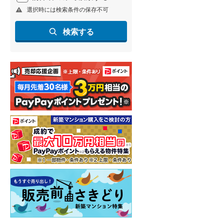
選択時には検索条件の保存不可
北海道新幹線
(
2
)
山形新幹線
(
255
)
検索する
東海道新幹線
(
364
)
九州新幹線
(
136
)
札幌市営地下鉄東豊線
(
7
)
東京メトロ銀座線
(
51
)
東京メトロ日比谷線
(
88
)
東京メトロ有楽町線
(
112
)
東京メトロ副都心線
(
134
)
都営新宿線
(
207
)
横浜市営地下鉄グリーンライン