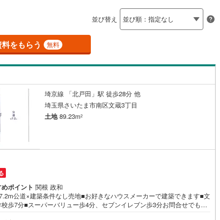
島根
岡山
広島
山口
釜石線
(
0
)
ン内見(相談)可
（
20
）
IT重説可
（
17
）
並び替え
花輪線
(
1
)
香川
愛媛
高知
保存した条件を見る
磐越東線
(
32
)
資料をもらう
ン対応とは？
無料
佐賀
長崎
熊本
大分
陸羽東線
(
23
)
57
)
米坂線
(
0
)
埼京線 「北戸田」駅 徒歩28分 他
五能線
(
0
)
この条件で検索する
この条件で検索する
この条件で検索する
この条件で検索する
この条件で検索する
この条件で検索する
市区町村以下を選択
市区町村を選択す
駅を選択する
埼玉県さいたま市南区文蔵3丁目
5
)
白新線
(
5
)
土地
89.23m
2
越後線
(
9
)
ライン（宇都宮～逗子）
湘南新宿ライン（前橋～小田原）
(
1,027
)
る
0
)
内房線
(
478
)
すめポイント
関根 政和
7.2m公道×建築条件なし売地■お好きなハウスメーカーで建築できます■文
9
)
鹿島線
(
4
)
学校歩7分■スーパーバリュー歩4分、セブンイレブン歩3分お問合せでもれ
住宅ローン講座」プレゼント！営業時間:7:00～22:00（年中無休）こちら
7
)
東海道本線
(
557
)