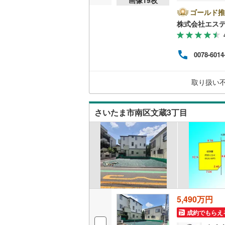
望日時
ズで
ゴールド推
桜井線
(
58
めお好
株式会社エス
ン対
阪和線
(
14
エス
ンナ
おおさか
0078-6014
半年
のフ
内子線
(
0
)
目視
取り扱い
っか
鳴門線
(
2
)
土讃線
(
71
さいたま市南区文蔵3丁目
鹿児島本
三角線
(
6
)
長崎本線
(
佐世保線
(
豊肥本線
(
5,490万円
成約でもらえ
日南線
(
20