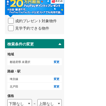
・
条
武蔵野線
(
685
)
件
を
横須賀線
(
284
)
成約プレゼント対象物件
マ
青梅線
(
234
)
イ
見学予約できる物件
ペ
小海線
(
32
)
ー
ジ
京浜東北線
(
821
)
に
検索条件の変更
保
総武線
(
673
)
存
地域
す
御殿場線
(
93
)
る
都道府県 未選択
変更
中央本線（JR東海）
(
366
)
路線・駅
太多線
(
76
)
埼京線
変更
名松線
(
4
)
北戸田
変更
東海道本線（JR西日本）
(
523
)
価格
下限なし
上限なし
~
小浜線
(
6
)