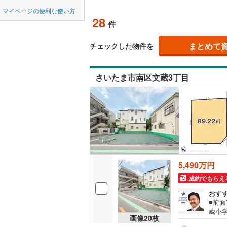
中国
鳥取
北上線
(
1
)
マイページの便利な使い方
オンライ
28
件
山田線
(
6
)
四国
徳島
大湊線
(
0
)
まとめて
オンライ
チェックした物件を
九州・沖縄
福岡
只見線
(
4
)
さいたま市南区文蔵3丁目
奥羽本線
(
男鹿線
(
1
)
0
0
0
0
0
0
該当物件
該当物件
該当物件
該当物件
該当物件
該当物件
件
件
件
件
件
件
羽越本線
(
飯山線
(
0
)
湘南新宿
5,490万円
(
864
)
成約でもらえ
外房線
(
75
おす
■前面
成田線
(
13
蔵小
画像
20
枚
なく「
東金線
(
27