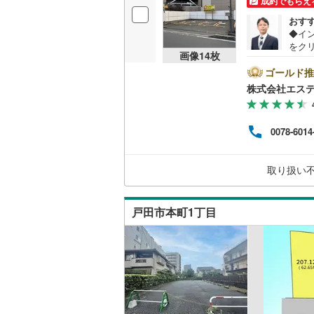
成約でもらえ
おす
◆イ
いすみ鉄
をク
画像
14
枚
望日時
IGRいわ
ズです
ゴールド推
不動
弘南鉄道
株式会社エス
をプ
イナ
由利高原
は2
0078-6014
家」
長野電鉄
建築
ス5
宇都宮ラ
取り扱い
かり
鹿島臨海
戸田市本町1丁目
小湊鐵道
(
上毛電気
流鉄流山
京成本線
(