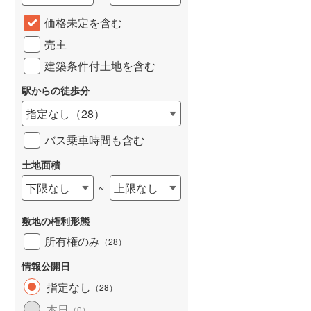
城端線
(
0
)
価格未定を含む
売主
関西本線（JR西日本）
(
234
)
建築条件付土地を含む
大阪環状線
(
55
)
駅からの徒歩分
山陽本線（JR西日本）
(
363
)
指定なし
（
28
）
姫新線
(
111
)
バス乗車時間も含む
吉備線
(
24
)
土地面積
芸備線
(
56
)
下限なし
上限なし
~
可部線
(
79
)
敷地の権利形態
宇部線
(
1
)
所有権のみ
（
28
）
山陰本線
(
248
)
情報公開日
境線
(
12
)
指定なし
（
28
）
奈良線
(
103
)
本日
（
0
）