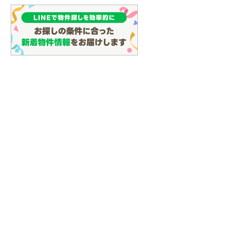
(
128
)
名古屋市営地下鉄鶴舞線
(
161
)
名古屋市営地下鉄名港線
(
65
)
OsakaMetro長堀鶴見緑地線
(
29
)
OsakaMetro谷町線
(
69
)
OsakaMetro千日前線
(
30
)
神戸市営地下鉄海岸線
(
4
)
福岡市地下鉄七隈線
(
131
)
函館市電宝来・谷地頭線
(
0
)
真岡鐵道
(
10
)
山形鉄道フラワー長井線
(
0
)
えちごトキめき鉄道妙高はねうまラ