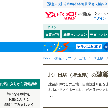
【緊急支援】令和8年熊本地震 緊急支援募
IDでもっ
ログイン
借りる
北海道
JR
北海道
函館本線
(
こだわり条件
配置、向き、
賃貸住宅
新築マンション
中古マンシ
石勝線
(
0
)
前道6m
東北
青森
根室本線
(
(
2
)
(
13
)
(
1
平坦地
（
関東
東京
石北本線
(
Yahoo!不動産トップ
土地
埼玉県
販売、価格、
常磐線
(
57
信越・北陸
新潟
(
3
)
(
22
)
(
3
建
更地渡し
北戸田駅（埼玉県）の
高崎線
(
50
東海
愛知
お気に入りから資料請求
建築条件なしの土地（自由設計可能な
立地
両毛線
(
23
れるのでマイホームにこだわりたい方に
烏山線
(
78
気になる物件を
最寄りの
う。
近畿
大阪
お気に入りに
石巻線
(
44
追加してみましょう
オンライン対