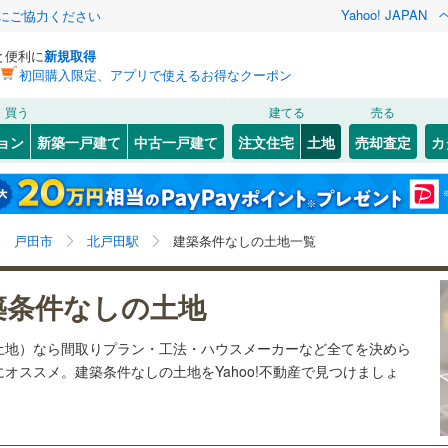
Yahoo! JAPAN
金にご協力ください
と便利に
新規取得
初回購入限定、アプリで使えるお得なクーポン
検索条件を保存しました
買う
建てる
売る
27
)
札沼線
(
6
)
建ち方、日当たり
ョン
新築一戸建て
中古一戸建て
注文住宅
土地
売却査定
カ
この検索条件の新着物件通知は、
マイページ
から設定できます。
室蘭本線
(
6
)
以上
（
18
）
角地
（
6
）
岩手
宮城
秋田
山形
22
)
富良野線
(
0
)
3
)
(
12
)
(
8
)
(
10
)
(
4
)
(
18
)
(
7
)
7
）
整形地
（
10
）
北戸田駅、価格未定を含む
神奈川
埼玉
千葉
茨城
1
)
釧網本線
(
0
)
戸田市
北戸田駅
建築条件なしの土地一覧
契約、入居関連など
3
)
水郡線
(
126
)
長野
富山
石川
福井
8
)
(
28
)
(
47
)
(
32
)
(
19
)
(
49
)
(
43
)
築条件なしの土地
（
5
）
第一種低層住居専用地域
（
0
）
8
)
上越線
(
47
)
検索条件を保存する
閉じる
閉じる
お気に入りリストを見る
お気に入りリストを見る
閉じる
閉じる
岐阜
静岡
三重
土地）なら間取りプラン・工法・ハウスメーカーなど全てを決めら
1
)
水戸線
(
24
)
マイページ
オススメ。建築条件なしの土地をYahoo!不動産で見つけましょ
)
仙山線
(
124
)
駅が始発駅
（
1
）
海まで2km以内
（
0
）
兵庫
京都
滋賀
奈良
)
気仙沼線
(
3
)
応