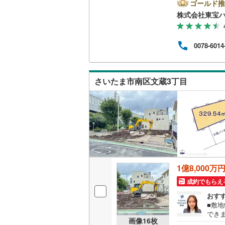
の時
ゴールド推
ご連
株式会社東宝ハ
南武線
(
23
和 
プラン
横浜線
(
65
の比較
0078-6014
行分ま
相模線
(
59
け◇
けサポ
五日市線
(
さいたま市南区文蔵3丁目
篠ノ井線
(
常磐線（
伊東線
(
49
身延線
(
15
武豊線
(
39
1億8,000万
成約でもらえ
関西本線（
おす
参宮線
(
3
)
■敷
でき
画像
16
枚
大糸線（J
22