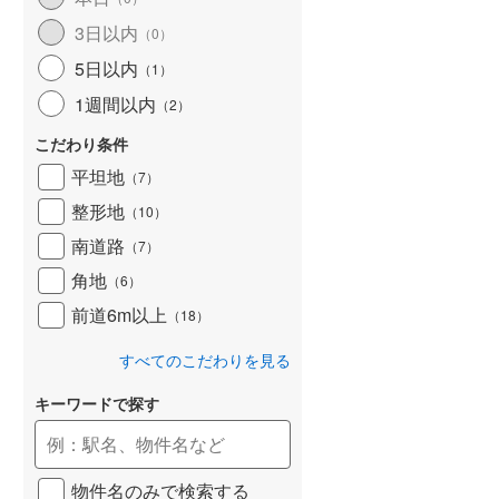
和歌山線
(
169
)
3日以内
（
0
）
5日以内
東西線
(
18
)
（
1
）
1週間以内
（
2
）
予讃線
(
30
)
こだわり条件
高徳線
(
20
)
平坦地
（
7
）
牟岐線
(
7
)
整形地
（
10
）
山陽本線（JR九州）
(
7
)
南道路
（
7
）
篠栗線
(
50
)
角地
（
6
）
前道6m以上
指宿枕崎線
(
234
)
（
18
）
筑肥線
(
44
)
すべてのこだわりを見る
久大本線
(
51
)
キーワードで探す
日田彦山線
(
16
)
筑豊本線
(
45
)
物件名のみで検索する