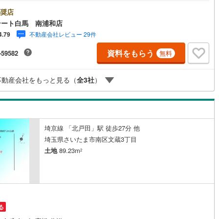
をご記入ください。◆10:00～21:00はお電話でのお問い合わせがスムー
す。●公道に面した角地の整形地●スーパー近隣にあり●建築条件なしのた
奨店
)
片町線
(
87
)
きなハウスメーカーでご建築いただけます【Yahoo！ 不動産キャンペー
テート白馬 南浦和店
象店舗です】 当店で物件を成約するとPayPayボーナスをプレゼント！◆
9
)
関西空港線
(
2
)
不動産会社レビュー 29件
4.79
テート白馬の5大サポート◆1.FP相談サポート社外のファイナンシャルプラ
ーと資金相談が無料2.設備保証の延長サービス新築住宅は2年、中古住宅は
東線
(
46
)
本四備讃線
(
5
)
資料をもらう
-59582
無料
の設備修理サービスが無料で付帯3.注文住宅「白馬の家」高気密・高断熱
ルオーダー住宅「白馬の家」のご提案可能4.見学時、建築士同行サービス
予土線
(
0
)
検査やリフォーム費用をお伝えするなどの無料サービス5.お引渡し後もし
不動産会社をもっと見る（
全
3
社
）
りサポートCSサポート室がお引渡し後のお悩みもしっかりサポートします
徳島線
(
5
)
)
土讃線
(
7
)
線
(
485
)
香椎線
(
58
)
埼京線 「北戸田」駅 徒歩27分 他
肥薩線
(
3
)
埼玉県さいたま市南区文蔵3丁目
土地
89.23m
2
12
)
唐津線
(
0
)
0
)
大村線
(
1
)
52
)
日豊本線
(
296
)
る
)
吉都線
(
8
)