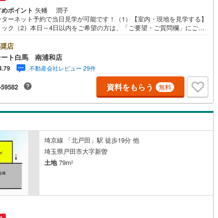
すめポイント
矢幡 潤子
ンターネット予約で当日見学が可能です！（1）【室内・現地を見学する】
営地下鉄東山線
(
235
)
名古屋市営地下鉄名城線
(
230
)
リック（2）本日～4日以内をご希望の方は、「ご要望・ご質問欄」にご希
をご記入ください。◆10:00～21:00はお電話でのお問い合わせがスムー
営地下鉄桜通線
(
166
)
名古屋市営地下鉄上飯田線
(
45
)
す。●角地の整形地！●建築条件なし●バス停徒歩2分・コンビニ徒歩3分・
奨店
モール徒歩13分【Yahoo！ 不動産キャンペーン対象店舗です】 当店で
テート白馬 南浦和店
地下鉄烏丸線
(
129
)
京都市営地下鉄東西線
(
108
)
成約するとPayPayボーナスをプレゼント！◆エステート白馬の5大サポ
不動産会社レビュー 29件
4.79
◆1.FP相談サポート社外のファイナンシャルプランナーと資金相談が無料
設備保証の延長サービス新築住宅は2年、中古住宅は半年の設備修理サービス
tro今里筋線
(
40
)
OsakaMetro御堂筋線
(
69
)
資料をもらう
-59582
無料
料で付帯3.注文住宅「白馬の家」高気密・高断熱のフルオーダー住宅「白
家」のご提案可能4.見学時、建築士同行サービス目視検査やリフォーム費
tro四つ橋線
(
14
)
OsakaMetro中央線
(
29
)
お伝えするなどの無料サービス5.お引渡し後もしっかりサポートCSサポー
がお引渡し後のお悩みもしっかりサポートします
tro堺筋線
(
8
)
神戸市営地下鉄西神・山手線
(
34
)
下鉄空港線
(
57
)
福岡市地下鉄箱崎線
(
6
)
埼京線 「北戸田」駅 徒歩19分 他
埼玉県戸田市大字新曽
2
)
函館市電
(
0
)
土地
79m
2
りび鉄道
(
0
)
わたらせ渓谷鐵道
(
17
)
行
(
40
)
会津鉄道
(
4
)
縦貫鉄道
(
0
)
しなの鉄道北しなの線
(
4
)