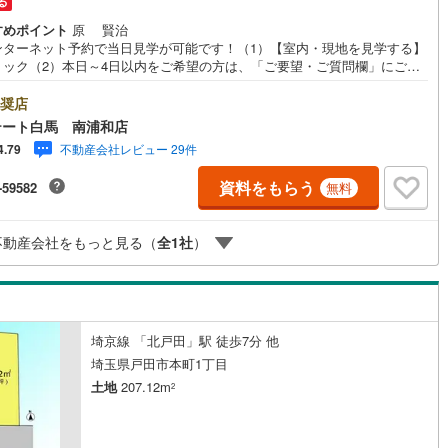
る
すめポイント
原 賢治
ンターネット予約で当日見学が可能です！（1）【室内・現地を見学する】
道
(
11
)
北越急行ほくほく線
(
1
)
リック（2）本日～4日以内をご希望の方は、「ご要望・ご質問欄」にご希
をご記入ください。◆10:00～21:00はお電話でのお問い合わせがスムー
て銀河鉄道
(
6
)
青い森鉄道
(
7
)
。●建築条件なし売地●南9M公道に面した整形地●駅徒歩3分！【Yahoo！
奨店
産キャンペーン対象店舗です】 当店で物件を成約するとPayPayボーナス
弘南線
(
0
)
弘南鉄道大鰐線
(
0
)
テート白馬 南浦和店
レゼント！◆エステート白馬の5大サポート◆1.FP相談サポート社外のファ
不動産会社レビュー 29件
4.79
ンシャルプランナーと資金相談が無料2.設備保証の延長サービス新築住宅
鉄道鳥海山ろく線
(
1
)
福島交通飯坂線
(
34
)
年、中古住宅は半年の設備修理サービスが無料で付帯3.注文住宅「白馬の
資料をもらう
-59582
無料
高気密・高断熱のフルオーダー住宅「白馬の家」のご提案可能4.見学時、
長野線
(
3
)
上田電鉄別所線
(
2
)
士同行サービス目視検査やリフォーム費用をお伝えするなどの無料サービ
.お引渡し後もしっかりサポートCSサポート室がお引渡し後のお悩みもしっ
イトレール
(
87
)
関東鉄道竜ケ崎線
(
8
)
不動産会社をもっと見る（
全
1
社
）
サポートします
鉄道大洗鹿島線
(
125
)
ひたちなか海浜鉄道湊線
(
9
)
68
)
千葉都市モノレール
(
129
)
埼京線 「北戸田」駅 徒歩7分 他
鉄道上毛線
(
83
)
秩父鉄道
(
37
)
埼玉県戸田市本町1丁目
線
(
47
)
つくばエクスプレス
(
199
)
土地
207.12m
2
421
)
京成押上線
(
47
)