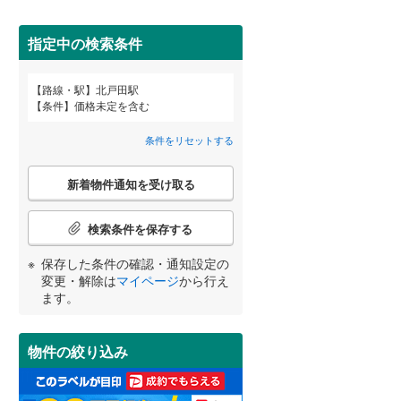
田沢湖線
(
5
)
指定中の検索条件
八戸線
(
0
)
磐越西線
(
30
)
詳しく見る
路線・駅
北戸田駅
宮崎
鹿児島
沖縄
条件
価格未定を含む
陸羽西線
(
1
)
条件をリセットする
左沢線
(
19
)
こ
津軽線
(
5
)
新着物件通知を受け取る
の
する
る
条件をリセットする
条件をリセットする
条件をリセットする
条件をリセットする
条件をリセットする
条件をリセットする
検
信越本線
(
29
)
索
検索条件を保存する
条
弥彦線
(
0
)
件
保存した条件の確認・通知設定の
で
総武本線
(
806
)
変更・解除は
マイページ
から行え
通
ます。
知
を
京葉線
(
103
)
受
物件の絞り込み
け
久留里線
(
177
)
取
る
山手線
(
183
)