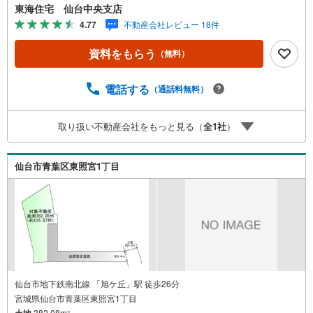
可能な、建築条件の無い土地です。人気の地下鉄駅徒歩圏
東海住宅 仙台中央支店
内 *ライフインフォメーション *・旭丘小学校:徒歩12分旭
4.77
不動産会社レビュー 18件
ヶ丘幼稚園:徒歩6分ヨークベンマル仙台小松島店:徒歩8分*
購入サポート情報 *・1.お客様のご希望・弊社おすすめの金
資料をもらう
（無料）
融機関での住宅ローン事前審査を行えます （無料）既存ロ
ーンがある方や借入金額の目安が知りたい人もお気軽にご
相談下さい 2.ご来店・ご見学の際に、弊社社員がご自宅ま
電話する
（通話料無料）
で送迎させていただきます（*＾＾*） ご希望の際は、事前
にご予約をお願い致します
取り扱い不動産会社をもっと見る（
全
1
社
）
仙台市青葉区東照宮1丁目
仙台市地下鉄南北線 「旭ケ丘」駅 徒歩26分
宮城県仙台市青葉区東照宮1丁目
土地
382.08m
2