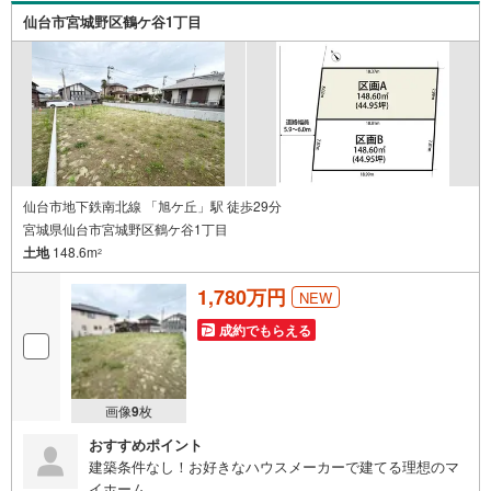
仙台市宮城野区鶴ケ谷1丁目
仙台市地下鉄南北線 「旭ケ丘」駅 徒歩29分
宮城県仙台市宮城野区鶴ケ谷1丁目
土地
148.6m
2
1,780万円
NEW
成約でもらえる
画像
9
枚
おすすめポイント
建築条件なし！お好きなハウスメーカーで建てる理想のマ
イホーム