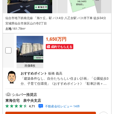
仙台市地下鉄南北線 「旭ケ丘」駅 バス4分 八乙女駅 バス停下車 徒歩34分
宮城県仙台市泉区山の寺2丁目
土地
161.79m
2
1,650万円
成約でもらえる
画像
8
枚
おすすめポイント
板橋 義高
「建築条件なし、自分たちらしい住まい計画」「公園徒歩3
分、子育て住環境」《おすすめポイント》「駐車計画＋庭
スペースも検討しやすい約48.94坪」「前面道路ゆとりあ
り、車の出入りもスムーズ」「第一種低層の街並みに馴染
シルバー推奨店
む住まいづくり」「更地渡しで計画を進めやすい」「泉中
東海住宅 泉中央支店
央エリアを身近に感じる住宅用地」《ご予約・ご案内につ
4.71
不動産会社レビュー 14件
いて》お仕事終わりや、ご出勤前などの早朝・夜間の営業
時間外でもあなたのご要望に合わせて、ご対応させて頂き