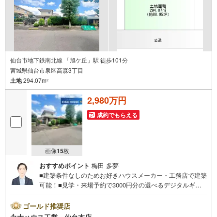
仙台市地下鉄南北線 「旭ケ丘」駅 徒歩101分
宮城県仙台市泉区高森3丁目
土地
294.07m
2
2,980万円
成約でもらえる
画像
15
枚
おすすめポイント
梅田 多夢
■建築条件なしのためお好きハウスメーカー・工務店で建築
可能！■見学・来場予約で3000円分の選べるデジタルギフ
トプレゼント実施中■デジコ詳細はHP参照～永大ハウス工
業の強み～仙台市を中心に宮城県内の多数店舗で展開中！
ゴールド推奨店
こちらでは当社の強みを大きく2つに分けてご紹介！1.＜豊
永大ハウス工業 仙台本店