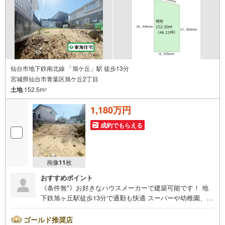
仙台市地下鉄南北線 「旭ケ丘」駅 徒歩13分
宮城県仙台市青葉区旭ケ丘2丁目
土地
152.5m
2
1,180万円
成約でもらえる
画像
11
枚
おすすめポイント
《条件無*》お好きなハウスメーカーで建築可能です！ 地
下鉄旭ヶ丘駅徒歩13分で通勤も快適 スーパーや幼稚園、学
校が徒歩圏内瀬生活便利！ 経済的な都市ガスエリア *アピ
ールポイント *・お好きなハウスメーカー・工務店で建築
ゴールド推奨店