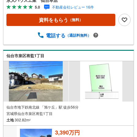
富な不動産知識＞戸建・マンション・土地...と種別を問わ
5.0
不動産会社レビュー 16件
ず不動産を取り扱っております。更に教育施設や商業施
設、子育て環境や行政などの地域情報を総合し、お客様に
資料をもらう
（無料）
より良い物件選びをして頂けるよう、しっかりとサポート
させて頂きます。2.＜経験豊富なスタッフ＞当社では【購
入】【売却】【引っ越し】【リフォーム】など住宅に関す
電話する
（通話料無料）
る様々なご質問はもちろん、ご購入時に気になる住宅ロー
ン各種税金についても、誠心誠意ご説明させて頂きます。
各店舗ではキッズスペースも完備！お子様連れのご家族様
仙台市泉区将監1丁目
で是非お越しください。営業時間:10:00～18:00（定休日
火・水曜日※店舗により変動あり）現地のご案内も可能です
ので、どうぞお気軽にお問い合わせください！
仙台市地下鉄南北線 「旭ケ丘」駅 徒歩56分
宮城県仙台市泉区将監1丁目
土地
302.82m
2
3,390万円