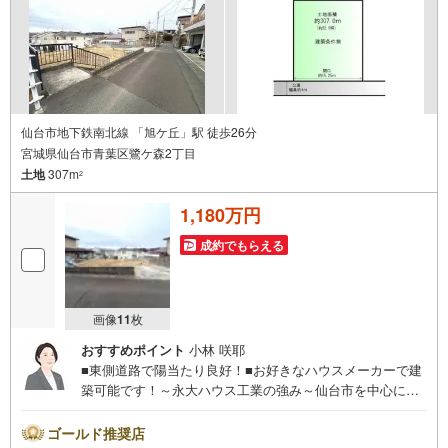
い！
仙台市地下鉄南北線 「旭ケ丘」駅 徒歩26分
宮城県仙台市青葉区鷺ケ森2丁目
土地
307m
2
1,180万円
成約でもらえる
画像
11
枚
おすすめポイント
小林 咲耶
■東側道路で陽当たり良好！■お好きなハウスメーカーで建
築可能です！～永大ハウス工業の強み～仙台市を中心に宮
城県内の多数店舗で展開中！こちらでは当社の強みを大き
く2つに分けてご紹介！1.＜豊富な不動産知識＞戸建・マン
ゴールド推奨店