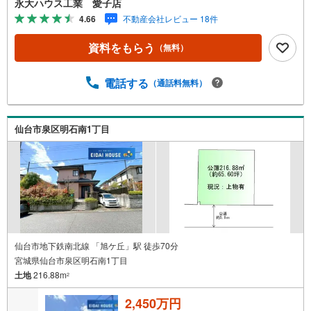
永大ハウス工業 愛子店
＞戸建・マンション・土地...と種別を問わず不動産を取り
4.66
不動産会社レビュー 18件
扱っております。更に教育施設や商業施設、子育て環境や
行政などの地域情報を総合し、お客様により良い物件選び
資料をもらう
（無料）
をして頂けるよう、しっかりとサポートさせて頂きます。
2.＜経験豊富なスタッフ＞当社では【購入】【売却】【引
っ越し】【リフォーム】など住宅に関する様々なご質問は
電話する
（通話料無料）
もちろん、ご購入時に気になる住宅ローン各種税金につい
ても、誠心誠意ご説明させて頂きます。各店舗ではキッズ
スペースも完備！お子様連れのご家族様で是非お越しくだ
仙台市泉区明石南1丁目
さい。営業時間:10:00～18:00（定休日火・水曜日※店舗に
より変動あり）現地のご案内も可能ですので、どうぞお気
軽にお問い合わせください！
仙台市地下鉄南北線 「旭ケ丘」駅 徒歩70分
宮城県仙台市泉区明石南1丁目
土地
216.88m
2
2,450万円