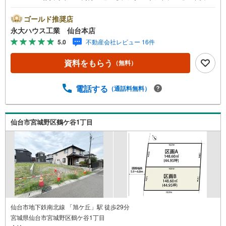
中■デジコ詳細はHP参照～永大ハウス工業の強み～仙台市
を中心に宮城県内の多数店舗で展開中！こちらでは当社の
ゴールド推奨店
強みを大きく2つに分けてご紹介！1.＜豊富な不動産知識＞
永大ハウス工業 仙台本店
戸建・マンション・土地...と種別を問わず不動産を取り扱
5.0
不動産会社レビュー 16件
っております。更に教育施設や商業施設、子育て環境や行
政などの地域情報を総合し、お客様により良い物件選びを
資料をもらう
（無料）
して頂けるよう、しっかりとサポートさせて頂きます。2.
＜経験豊富なスタッフ＞当社では【購入】【売却】【引っ
越し】【リフォーム】など住宅に関する様々なご質問はも
電話する
（通話料無料）
ちろん、ご購入時に気になる住宅ローン各種税金について
も、誠心誠意ご説明させて頂きます。各店舗ではキッズス
ペースも完備！お子様連れのご家族様で是非お越しくださ
仙台市宮城野区鶴ケ谷1丁目
い。営業時間:10:00～18:00（定休日火・水曜日※店舗によ
り変動あり）現地のご案内も可能ですので、どうぞお気軽
にお問い合わせください！
仙台市地下鉄南北線 「旭ケ丘」駅 徒歩29分
宮城県仙台市宮城野区鶴ケ谷1丁目