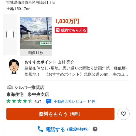
宮城県仙台市泉区向陽台1丁目
土地
150.17m
2
1,830万円
成約でもらえる
画像
11
枚
おすすめポイント
山村 亮介
建築条件なし×更地、思い通りの間取り計画:* 第一種低層×
整形地！ 《おすすめポイント》北側公道5.4m、車の出し
入れがスムーズ 平坦地×宅地、外構も駐車もプランが立て
やすい 都市ガス対応、日々の光熱費を抑えやすい暮らし！
シルバー推奨店
陽当り良好、明るいリビングが似合う敷地《周辺環境》 ウ
東海住宅 泉中央支店
ィンマート本店車で4分 向陽台ふれあい公園徒歩4分《ご予
4.71
不動産会社レビュー 14件
約・ご案内について》お仕事終わりや、ご出勤前などの早
朝・夜間の営業時間外でもあなたのご要望に合わせて、ご
資料をもらう
（無料）
対応させて頂きます！《ご相談・ご案内の目安》住宅ロー
ン相談のみ 約30分ご希望の条件などのお打合せ 約1時間
お家の見学 約1時間～約2時間 ※1件～3件ご見学の場合
電話する
（通話料無料）
現地お待ち合わせでのご案内も対応可能