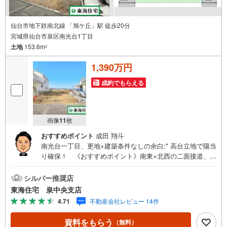
仙台市地下鉄南北線 「旭ケ丘」駅 徒歩20分
宮城県仙台市泉区南光台1丁目
土地
153.6m
2
1,390万円
成約でもらえる
画像
11
枚
おすすめポイント
成田 翔斗
南光台一丁目、更地×建築条件なしの余白:* 高台立地で陽当
り確保！ 《おすすめポイント》南東×北西の二面接道、動
線設計がしやすい区画 都市ガス・上下水完備、初期工事の
負担軽減 私道持分あり、通行の安心感を確保！《周辺環
シルバー推奨店
境》 ザ・ビッグ 仙台南光台店まで徒歩13分 南光台一丁目
東海住宅 泉中央支店
公園まで徒歩6分 南光台保育園まで徒歩3分《ご予約・ご案
4.71
不動産会社レビュー 14件
内について》お仕事終わりや、ご出勤前などの早朝・夜間
の営業時間外でもあなたのご要望に合わせて、ご対応させ
資料をもらう
（無料）
て頂きます！《ご相談・ご案内の目安》住宅ローン相談の