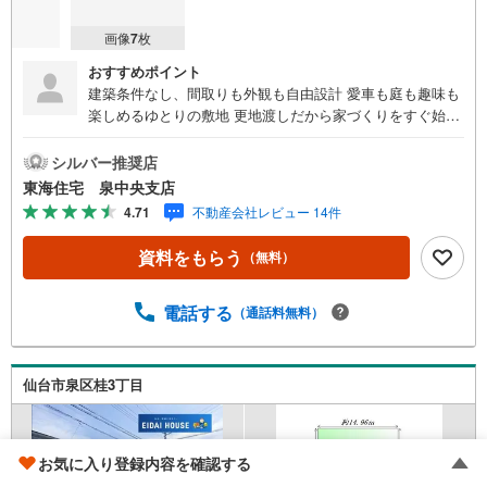
画像
7
枚
おすすめポイント
建築条件なし、間取りも外観も自由設計 愛車も庭も趣味も
楽しめるゆとりの敷地 更地渡しだから家づくりをすぐ始め
やすい！閑静な住宅街で落ち着いた毎日を育む土地！スー
パー徒歩14分、毎日の買い物が快適な立地！都市ガス対応
シルバー推奨店
で将来の家計にも配慮できる:*:・.バス停徒歩5分、通勤通
東海住宅 泉中央支店
学に便利な住環境！注文住宅をじっくり考えられる建築条
4.71
不動産会社レビュー 14件
件なし土地《おすすめポイント》青空が広がる閑静な1種低
層のエリアです。閑静な住宅地は、周囲の騒音も少なく、
資料をもらう
（無料）
落ち着いた雰囲気です。「建築条件なし」なので一生に一
度のマイホームならではのこだわりを実現できます。《ご
予約・ご案内について》お仕事終わりや、ご出勤前などの
電話する
（通話料無料）
早朝・夜間の営業時間外でもあなたのご要望に合わせて、
ご対応させて頂きます！《ご相談・ご案内の目安》住宅ロ
ーン相談のみ 約30分ご希望の条件などのお打合せ 約1時
仙台市泉区桂3丁目
間お家の見学 約1時間～約2時間 ※1件～3件ご見学の場
合 現地お待ち合わせでのご案内も対応可能
お気に入り登録内容を確認する