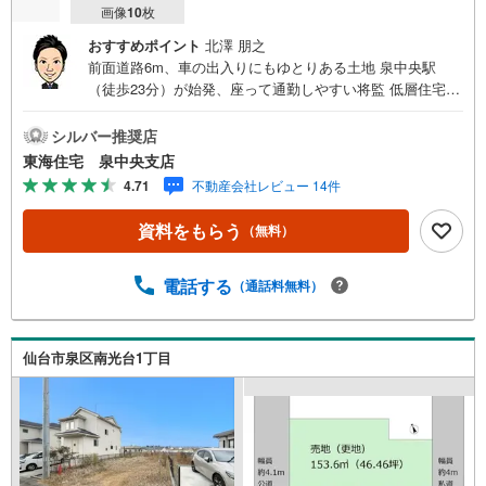
イ
画像
10
枚
ペ
おすすめポイント
北澤 朋之
ー
前面道路6m、車の出入りにもゆとりある土地 泉中央駅
ジ
（徒歩23分）が始発、座って通勤しやすい将監 低層住宅街
に
の穏やかさと街の便利さを両立！庭も駐車場も考えやす
保
い、扱いやすい整形地《おすすめポイント》子どもの成長
シルバー推奨店
存
に合わせた間取りを描ける土地！南側の光を住まいに取り
東海住宅 泉中央支店
す
込みやすい北道路！更地渡しで、建築計画を進めやすい将
4.71
不動産会社レビュー 14件
る
監の土地！地下鉄始発駅を生活圏にする、静かな住宅街
《周辺環境》泉中央駅（徒歩23分）《ご予約・ご案内につ
資料をもらう
（無料）
いて》お仕事終わりや、ご出勤前などの早朝・夜間の営業
時間外でもあなたのご要望に合わせて、ご対応させて頂き
ます！《ご相談・ご案内の目安》住宅ローン相談のみ 約3
電話する
（通話料無料）
0分ご希望の条件などのお打合せ 約1時間お家の見学 約1
時間～約2時間 ※1件～3件ご見学の場合 現地お待ち合わせ
でのご案内も対応可能
仙台市泉区南光台1丁目