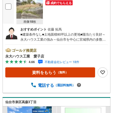
成約でもらえる
画像
18
枚
おすすめポイント
佐藤 拓馬
■建築条件なし■土地面積80坪以上の更地■陽当たり良好～
永大ハウス工業の強み～仙台市を中心に宮城県内の多数店
舗で展開中！こちらでは当社の強みを大きく2つに分けてご
紹介！1.＜豊富な不動産知識＞戸建・マンション・土地…
ゴールド推奨店
と種別を問わず不動産を取り扱っております。さらに教育
永大ハウス工業 愛子店
施設や商業施設、子育て環境や行政などの地域情報を総合
4.66
不動産会社レビュー 18件
し、お客様により良い物件選びをしていただけるよう、し
っかりとサポートさせていただきます。2.＜経験豊富なス
資料をもらう
（無料）
タッフ＞当社では【購入】【売却】【引っ越し】【リフォ
ーム】など住宅に関する様々なご相談はもちろん、ご購入
時に気になる住宅ローンや各種税金についても、誠心誠意
電話する
（通話料無料）
ご説明させていただきます。各店舗ではキッズスペースも
完備！お子様連れのご家族皆様で、ぜひお越しください。
営業時間:10:00～18:00（定休日:火・水曜日 ※店舗により
仙台市泉区高森3丁目
変動あり）現地のご案内も可能ですので、どうぞお気軽に
お問い合わせください！