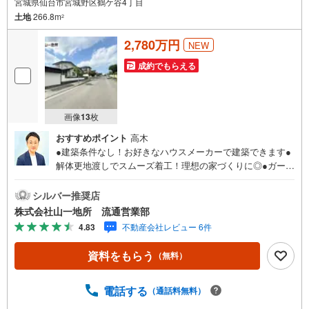
宮城県仙台市宮城野区鶴ケ谷4丁目
土地
266.8m
2
2,780万円
NEW
成約でもらえる
画像
13
枚
おすすめポイント
高木
●建築条件なし！お好きなハウスメーカーで建築できます●
解体更地渡しでスムーズ着工！理想の家づくりに◎●ガーデ
ニングや家庭菜園で緑の潤い溢れる暮らしを●小さなお子様
も無理なく通える鶴谷小学校は徒歩4分の近さ●買い物施設
シルバー推奨店
が揃う便利な住環境。毎日の暮らしがぐっと快適に●○●○●
株式会社山一地所 流通営業部
○●○●○●○●○●○●○●○●【購入のご相談】地元に強い「山一
4.83
不動産会社レビュー 6件
地所」だから、売買物件も豊富に取り揃えています。ご希
望条件に合った物件のご紹介から住宅ローン・資金計画・
資料をもらう
（無料）
投資のご相談までワンストップでサポートいたします。こ
んなお悩みはありませんか？・住宅ローンはどれくらい借
りられるの？・無理のない返済のための予算は？・マンシ
電話する
（通話料無料）
ョンと戸建て、どう選べばいい？お住まいに関するご相談