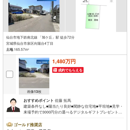
仙台市地下鉄南北線 「旭ケ丘」駅 徒歩72分
宮城県仙台市泉区向陽台4丁目
土地
165.57m
2
1,480万円
成約でもらえる
画像
13
枚
おすすめポイント
佐藤 拓馬
建築条件なし■陽当たり良好■閑静な住宅地■平坦地■見学・
来場予約で3000円分の選べるデジタルギフトプレゼント実
施中■デジコ詳細はHP参照～永大ハウス工業の強み～仙台
市を中心に宮城県内の多数店舗で展開中！こちらでは当社
ゴールド推奨店
の強みを大きく2つに分けてご紹介！1.＜豊富な不動産知識