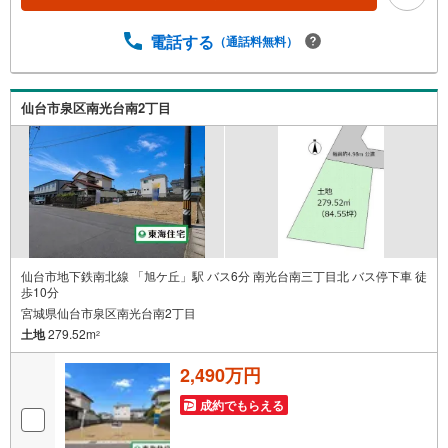
み 約30分ご希望の条件などのお打合せ 約1時間お家の見
学 約1時間～約2時間 ※1件～3件ご見学の場合 現地お待
電話する
（通話料無料）
ち合わせでのご案内も対応可能
仙台市泉区南光台南2丁目
仙台市地下鉄南北線 「旭ケ丘」駅 バス6分 南光台南三丁目北 バス停下車 徒
歩10分
宮城県仙台市泉区南光台南2丁目
土地
279.52m
2
2,490万円
成約でもらえる