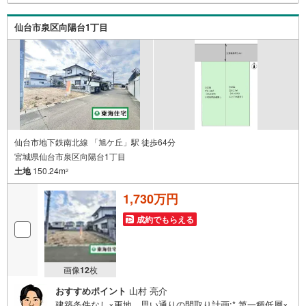
は随時受付中です！専門スタッフが丁寧に分かりやすくご
説明いたします。●○●○●○●○●○●○●○●○●○●○●
仙台市泉区向陽台1丁目
仙台市地下鉄南北線 「旭ケ丘」駅 徒歩64分
宮城県仙台市泉区向陽台1丁目
土地
150.24m
2
1,730万円
成約でもらえる
画像
12
枚
おすすめポイント
山村 亮介
建築条件なし×更地、思い通りの間取り計画:* 第一種低層×