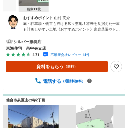
画像
11
枚
おすすめポイント
山村 亮介
庭・駐車場・物置も描ける広々敷地！将来を見据えた平屋
も計画しやすい土地《おすすめポイント》家庭菜園やドッ
グランも楽しめる広さ 84.55坪のゆとりを活かす平屋計画
に 建築条件なし、間取りから自由に検討！子どもの外遊び
シルバー推奨店
を見守れる庭づくりに*…。o〇 二世帯住宅も検討しやすい
東海住宅 泉中央支店
84.55坪の土地！落ち着いた住宅街で叶えるゆとりの住まい
4.71
不動産会社レビュー 14件
《ご予約・ご案内について》お仕事終わりや、ご出勤前な
どの早朝・夜間の営業時間外でもあなたのご要望に合わせ
資料をもらう
（無料）
て、ご対応させて頂きます！《ご相談・ご案内の目安》住
宅ローン相談のみ 約30分ご希望の条件などのお打合せ
約1時間お家の見学 約1時間～約2時間 ※1件～3件ご見学
電話する
（通話料無料）
の場合 現地お待ち合わせでのご案内も対応可能
仙台市泉区山の寺2丁目