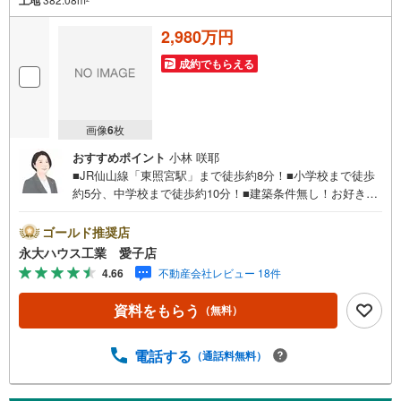
2,980万円
成約でもらえる
画像
6
枚
おすすめポイント
小林 咲耶
■JR仙山線「東照宮駅」まで徒歩約8分！■小学校まで徒歩
約5分、中学校まで徒歩約10分！■建築条件無し！お好きな
ハウスメーカーで建築可能！～永大ハウス工業の強み～仙
台市を中心に宮城県内の多数店舗で展開中！こちらでは当
ゴールド推奨店
社の強みを大きく2つに分けてご紹介！1.＜豊富な不動産知
永大ハウス工業 愛子店
識＞戸建・マンション・土地...と種別を問わず不動産を取
4.66
不動産会社レビュー 18件
り扱っております。更に教育施設や商業施設、子育て環境
や行政などの地域情報を総合し、お客様により良い物件選
資料をもらう
（無料）
びをして頂けるよう、しっかりとサポートさせて頂きま
す。2.＜経験豊富なスタッフ＞当社では【購入】【売却】
【引っ越し】【リフォーム】など住宅に関する様々なご質
電話する
（通話料無料）
問はもちろん、ご購入時に気になる住宅ローン各種税金に
ついても、誠心誠意ご説明させて頂きます。各店舗ではキ