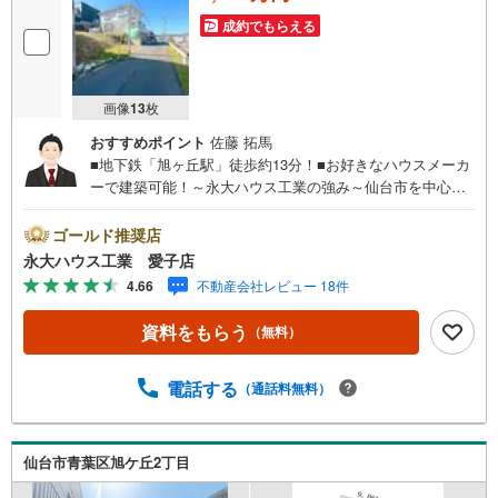
成約でもらえる
画像
13
枚
おすすめポイント
佐藤 拓馬
■地下鉄「旭ヶ丘駅」徒歩約13分！■お好きなハウスメーカ
ーで建築可能！～永大ハウス工業の強み～仙台市を中心に
宮城県内の多数店舗で展開中！こちらでは当社の強みを大
きく2つに分けてご紹介！1.＜豊富な不動産知識＞戸建・マ
ゴールド推奨店
ンション・土地…と種別を問わず不動産を取り扱っており
永大ハウス工業 愛子店
ます。さらに教育施設や商業施設、子育て環境や行政など
4.66
不動産会社レビュー 18件
の地域情報を総合し、お客様により良い物件選びをしてい
ただけるよう、しっかりとサポートさせていただきます。
資料をもらう
（無料）
2.＜経験豊富なスタッフ＞当社では【購入】【売却】【引
っ越し】【リフォーム】など住宅に関する様々なご相談は
もちろん、ご購入時に気になる住宅ローンや各種税金につ
電話する
（通話料無料）
いても、誠心誠意ご説明させていただきます。各店舗では
キッズスペースも完備！お子様連れのご家族皆様で、ぜひ
お越しください。営業時間:10:00～18:00（定休日:火・水曜
仙台市青葉区旭ケ丘2丁目
日 ※店舗により変動あり）現地のご案内も可能ですので、
どうぞお気軽にお問い合わせください！