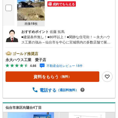
成約でもらえる
画像
19
枚
おすすめポイント
佐藤 拓馬
■建築条件無し！■80坪以上！■閑静な住宅街！～永大ハウ
ス工業の強み～仙台市を中心に宮城県内の多数店舗で展開
中！こちらでは当社の強みを大きく2つに分けてご紹介！1.
＜豊富な不動産知識＞戸建・マンション・土地…と種別を
ゴールド推奨店
問わず不動産を取り扱っております。さらに教育施設や商
永大ハウス工業 愛子店
業施設、子育て環境や行政などの地域情報を総合し、お客
4.66
不動産会社レビュー 18件
様により良い物件選びをしていただけるよう、しっかりと
サポートさせていただきます。2.＜経験豊富なスタッフ＞
資料をもらう
（無料）
当社では【購入】【売却】【引っ越し】【リフォーム】な
ど住宅に関する様々なご相談はもちろん、ご購入時に気に
なる住宅ローンや各種税金についても、誠心誠意ご説明さ
電話する
（通話料無料）
せていただきます。各店舗ではキッズスペースも完備！お
子様連れのご家族皆様で、ぜひお越しください。営業時間:
10:00～18:00（定休日:火・水曜日 ※店舗により変動あ
仙台市泉区向陽台4丁目
り）現地のご案内も可能ですので、どうぞお気軽にお問い
合わせください！