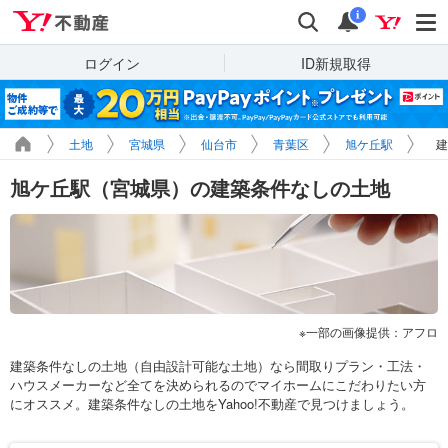
Yahoo!不動産
検索
通知
i
ログイン
ID新規取得
土地
宮城県
仙台市
青葉区
旭ケ丘駅
建
旭ケ丘駅（宮城県）の建築条件なしの土地
一部の画像提供：アフロ
建築条件なしの土地（自由設計可能な土地）なら間取りプラン・工法・
ハウスメーカーなど全てを決められるのでマイホームにこだわりたい方
にオススメ。建築条件なしの土地をYahoo!不動産で見つけましょう。