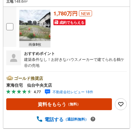
土地
148.6m
2
1,780万円
NEW
成約でもらえる
画像
9
枚
おすすめポイント
建築条件なし！お好きなハウスメーカーで建てられる鶴ケ
谷の売地
ゴールド推奨店
東海住宅 仙台中央支店
4.77
不動産会社レビュー 18件
資料をもらう
（無料）
電話する
（通話料無料）