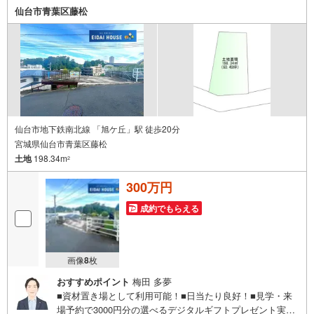
ッズスペースも完備！お子様連れのご家族様で是非お越し
仙台市青葉区藤松
ください。営業時間:10:00～18:00（定休日火・水曜日※店
舗により変動あり）現地のご案内も可能ですので、どうぞ
お気軽にお問い合わせください！
仙台市地下鉄南北線 「旭ケ丘」駅 徒歩20分
宮城県仙台市青葉区藤松
土地
198.34m
2
300万円
成約でもらえる
画像
8
枚
おすすめポイント
梅田 多夢
■資材置き場として利用可能！■日当たり良好！■見学・来
場予約で3000円分の選べるデジタルギフトプレゼント実施