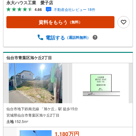
ション・土地…と種別を問わず不動産を取り扱っておりま
永大ハウス工業 愛子店
す。さらに教育施設や商業施設、子育て環境や行政などの
4.66
不動産会社レビュー 18件
地域情報を総合し、お客様により良い物件選びをしていた
だけるよう、しっかりとサポートさせていただきます。2.
資料をもらう
（無料）
＜経験豊富なスタッフ＞当社では【購入】【売却】【引っ
越し】【リフォーム】など住宅に関する様々なご相談はも
ちろん、ご購入時に気になる住宅ローンや各種税金につい
電話する
（通話料無料）
ても、誠心誠意ご説明させていただきます。各店舗ではキ
ッズスペースも完備！お子様連れのご家族皆様で、ぜひお
越しください。営業時間:10:00～18:00（定休日:火・水曜
仙台市青葉区旭ケ丘2丁目
日 ※店舗により変動あり）現地のご案内も可能ですので、
どうぞお気軽にお問い合わせください！
仙台市地下鉄南北線 「旭ケ丘」駅 徒歩15分
宮城県仙台市青葉区旭ケ丘2丁目
土地
152.5m
2
1,180万円