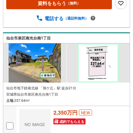
資料をもらう
（無料）
ます！《ご相談・ご案内の目安》住宅ローン相談のみ 約3
0分ご希望の条件などのお打合せ 約1時間お家の見学 約1
時間～約2時間 ※1件～3件ご見学の場合 現地お待ち合わせ
電話する
（通話料無料）
でのご案内も対応可能
仙台市泉区南光台南1丁目
仙台市地下鉄南北線 「旭ケ丘」駅 徒歩21分
宮城県仙台市泉区南光台南1丁目
土地
237.64m
2
2,350万円
NEW
成約でもらえる