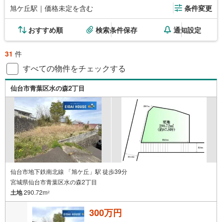
旭ケ丘駅｜価格未定を含む
条件変更
おすすめ順
検索条件保存
通知設定
31
件
すべての物件をチェックする
仙台市青葉区水の森2丁目
仙台市地下鉄南北線 「旭ケ丘」駅 徒歩39分
宮城県仙台市青葉区水の森2丁目
土地
290.72m
2
300万円