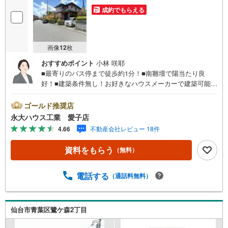
成約でもらえる
画像
12
枚
おすすめポイント
小林 咲耶
■最寄りのバス停まで徒歩約1分！■南雛壇で陽当たり良
好！■建築条件無し！お好きなハウスメーカーで建築可能！
～永大ハウス工業の強み～仙台市を中心に宮城県内の多数
店舗で展開中！こちらでは当社の強みを大きく2つに分けて
ゴールド推奨店
ご紹介！1.＜豊富な不動産知識＞戸建・マンション・土
永大ハウス工業 愛子店
地...と種別を問わず不動産を取り扱っております。更に教
4.66
不動産会社レビュー 18件
育施設や商業施設、子育て環境や行政などの地域情報を総
合し、お客様により良い物件選びをして頂けるよう、しっ
資料をもらう
（無料）
かりとサポートさせて頂きます。2.＜経験豊富なスタッフ
＞当社では【購入】【売却】【引っ越し】【リフォーム】
など住宅に関する様々なご質問はもちろん、ご購入時に気
電話する
（通話料無料）
になる住宅ローン各種税金についても、誠心誠意ご説明さ
せて頂きます。各店舗ではキッズスペースも完備！お子様
連れのご家族様で是非お越しください。営業時間:10:00～1
仙台市青葉区鷺ケ森2丁目
8:00（定休日火・水曜日※店舗により変動あり）現地のご案
内も可能ですので、どうぞお気軽にお問い合わせくださ