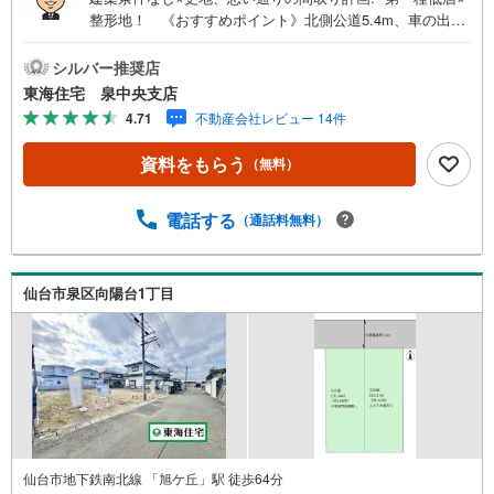
整形地！ 《おすすめポイント》北側公道5.4m、車の出し
入れがスムーズ 平坦地×宅地、外構も駐車もプランが立て
やすい 都市ガス対応、日々の光熱費を抑えやすい暮らし！
シルバー推奨店
陽当り良好、明るいリビングが似合う敷地《周辺環境》 ウ
東海住宅 泉中央支店
ィンマート本店車で4分 向陽台ふれあい公園徒歩4分《ご予
4.71
不動産会社レビュー 14件
約・ご案内について》お仕事終わりや、ご出勤前などの早
朝・夜間の営業時間外でもあなたのご要望に合わせて、ご
資料をもらう
（無料）
対応させて頂きます！《ご相談・ご案内の目安》住宅ロー
ン相談のみ 約30分ご希望の条件などのお打合せ 約1時間
お家の見学 約1時間～約2時間 ※1件～3件ご見学の場合
電話する
（通話料無料）
現地お待ち合わせでのご案内も対応可能
仙台市泉区向陽台1丁目
仙台市地下鉄南北線 「旭ケ丘」駅 徒歩64分