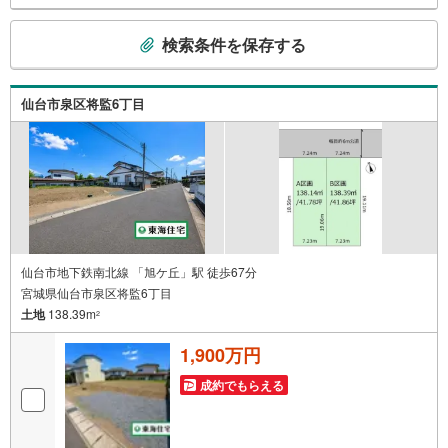
こ
検索条件を保存する
の
検
索
仙台市泉区将監6丁目
条
件
で
通
知
を
受
け
仙台市地下鉄南北線 「旭ケ丘」駅 徒歩67分
宮城県仙台市泉区将監6丁目
取
土地
138.39m
る
2
・
1,900万円
条
件
成約でもらえる
を
マ