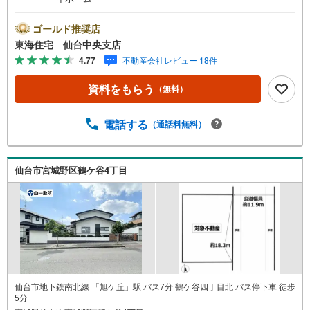
ゴールド推奨店
東海住宅 仙台中央支店
4.77
不動産会社レビュー 18件
資料をもらう
（無料）
電話する
（通話料無料）
仙台市宮城野区鶴ケ谷4丁目
仙台市地下鉄南北線 「旭ケ丘」駅 バス7分 鶴ケ谷四丁目北 バス停下車 徒歩
5分