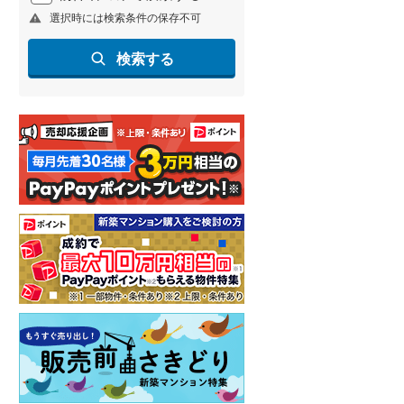
選択時には検索条件の保存不可
北海道新幹線
(
1
)
山形新幹線
(
259
)
検索する
東海道新幹線
(
364
)
九州新幹線
(
140
)
札幌市営地下鉄東豊線
(
7
)
東京メトロ銀座線
(
51
)
東京メトロ日比谷線
(
89
)
東京メトロ有楽町線
(
109
)
東京メトロ副都心線
(
130
)
都営新宿線
(
215
)
横浜市営地下鉄グリーンライン