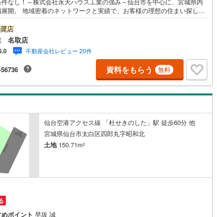
条件なし！～株式会社永大ハウス工業の強み～仙台市を中心に、宮城県内
舗展開。 地域密着のネットワークと実績で、お客様の理想の住まい探しを
4
)
七尾線
(
2
)
ートします。■ 地域密着だからできる“本当に役立つ提案”戸建・マンショ
土地まで幅広く対応。 さらに、学校区・買い物環境・交通利便性・子育て
奨店
高山本線（JR西日本）
(
1
)
など、 実際の暮らしを見据えた情報をご提供します。「住んでから後悔し
業 名取店
ためのご提案」を大切にしています。■ 住まいのことを“まとめて相談でき
JR西日本）
(
117
)
湖西線
(
207
)
不動産会社レビュー 20件
5.0
心感”【購入】【売却】【住み替え】【リフォーム】までワンストップ対
 住宅ローンや税金などの専門的な内容も、分かりやすく丁寧にご説明いた
福知山線
(
194
)
資料をもらう
-56736
無料
す。初めての不動産購入の方でも、安心して一歩を踏み出せます。各店舗
キッズスペースを完備。 ご家族皆様でお気軽にご来店ください。営業時間:
46
)
播但線
(
109
)
00～18:00（定休日:火・水曜日 ※店舗により異なります）現地見学・ご相談
時受付中です。ぜひお気軽にお問い合わせください。
)
津山線
(
16
)
)
伯備線
(
29
)
仙台空港アクセス線 「杜せきのした」駅 徒歩60分 他
宮城県仙台市太白区四郎丸字昭和北
)
呉線
(
101
)
土地
150.71m
2
)
山口線
(
2
)
1
)
美祢線
(
0
)
因美線
(
20
)
る
草津線
(
65
)
すめポイント
早坂 誠