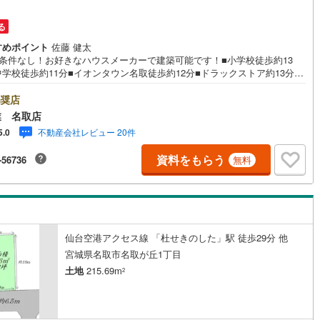
る
道
(
11
)
北越急行ほくほく線
(
1
)
すめポイント
佐藤 健太
築条件なし！お好きなハウスメーカーで建築可能です！■小学校徒歩約13
て銀河鉄道
(
6
)
青い森鉄道
(
3
)
学校徒歩約11分■イオンタウン名取徒歩約12分■ドラックストア約13分～
会社永大ハウス工業の強み～仙台市を中心に、宮城県内で店舗展開。 地域
弘南線
(
0
)
弘南鉄道大鰐線
(
0
)
のネットワークと実績で、お客様の理想の住まい探しをサポートします。■
奨店
密着だからできる“本当に役立つ提案”戸建・マンション・土地まで幅広く対
業 名取店
鉄道鳥海山ろく線
(
1
)
福島交通飯坂線
(
36
)
 さらに、学校区・買い物環境・交通利便性・子育て環境など、 実際の暮ら
不動産会社レビュー 20件
5.0
見据えた情報をご提供します。「住んでから後悔しないためのご提案」を
長野線
(
3
)
上田電鉄別所線
(
2
)
にしています。■ 住まいのことを“まとめて相談できる安心感”【購入】【売
資料をもらう
-56736
無料
【住み替え】【リフォーム】までワンストップ対応。 住宅ローンや税金な
イトレール
(
88
)
関東鉄道竜ケ崎線
(
8
)
専門的な内容も、分かりやすく丁寧にご説明いたします。初めての不動産
の方でも、安心して一歩を踏み出せます。各店舗にはキッズスペースを完
鉄道大洗鹿島線
(
121
)
ひたちなか海浜鉄道湊線
(
9
)
 ご家族皆様でお気軽にご来店ください。現地見学・ご相談も随時受付中で
ぜひお気軽にお問い合わせください。
68
)
千葉都市モノレール
(
129
)
仙台空港アクセス線 「杜せきのした」駅 徒歩29分 他
鉄道上毛線
(
84
)
秩父鉄道
(
37
)
宮城県名取市名取が丘1丁目
土地
215.69m
2
線
(
47
)
つくばエクスプレス
(
197
)
425
)
京成押上線
(
48
)