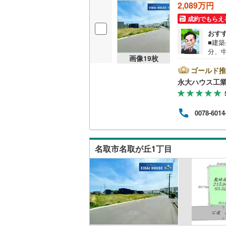
2,089万円
成約でもらえ
いすみ鉄
おす
■建
IGRいわ
分、中
画像
19
枚
株式
弘南鉄道
密着
ゴールド推
地域
永大ハウス工
由利高原
応。
しを
長野電鉄
大切
0078-6014
却】
宇都宮ラ
どの
購入
鹿島臨海
備。
名取市名取が丘1丁目
す。
小湊鐵道
(
上毛電気
流鉄流山
京成本線
(