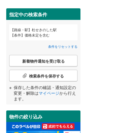
田沢湖線
(
5
)
指定中の検索条件
八戸線
(
0
)
磐越西線
(
30
)
詳しく見る
路線・駅
杜せきのした駅
宮崎
鹿児島
沖縄
条件
価格未定を含む
陸羽西線
(
1
)
条件をリセットする
左沢線
(
19
)
こ
津軽線
(
1
)
新着物件通知を受け取る
の
する
る
条件をリセットする
条件をリセットする
条件をリセットする
条件をリセットする
条件をリセットする
条件をリセットする
検
信越本線
(
29
)
索
検索条件を保存する
条
弥彦線
(
0
)
件
保存した条件の確認・通知設定の
で
総武本線
(
804
)
変更・解除は
マイページ
から行え
通
ます。
知
を
京葉線
(
101
)
受
物件の絞り込み
け
久留里線
(
179
)
取
る
山手線
(
181
)