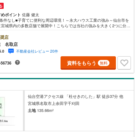
10
)
宮崎空港線
(
4
)
る
すめポイント
佐藤 健太
線
(
332
)
上越新幹線
(
169
)
築条件なし■子育てに便利な周辺環境！～永大ハウス工業の強み～仙台市を
に宮城県内の多数店舗で展開中！こちらでは当社の強みを大きく2つに分け
線
(
187
)
北陸新幹線
(
253
)
紹介！1.＜豊富な不動産知識＞戸建・マンション・土地…と種別を問わず
産を取り扱っております。さらに教育施設や商業施設、子育て環境や行政
奨店
線
(
141
)
北陸新幹線（JR西日本）
(
9
)
の地域情報を総合し、お客様により良い物件選びをしていただけるよう、
業 名取店
かりとサポートさせていただきます。2.＜経験豊富なスタッフ＞当社では
不動産会社レビュー 20件
幹線
(
1
)
5.0
入】【売却】【引っ越し】【リフォーム】など住宅に関する様々なご相談
ちろん、ご購入時に気になる住宅ローンや各種税金についても、誠心誠意
資料をもらう
-56736
無料
明させていただきます。各店舗ではキッズスペースも完備！お子様連れの
地下鉄南北線
(
11
)
札幌市営地下鉄東西線
(
10
)
皆様で、ぜひお越しください。営業時間:10:00～18:00（定休日:火・水曜
※店舗により変動あり）現地のご案内も可能ですので、どうぞお気軽にお問
下鉄南北線
(
222
)
仙台市地下鉄東西線
(
84
)
わせください！
ロ丸ノ内線
(
155
)
東京メトロ丸ノ内方南支線
(
32
)
仙台空港アクセス線 「杜せきのした」駅 徒歩37分 他
ロ東西線
(
179
)
東京メトロ千代田線
(
95
)
宮城県名取市上余田字千刈田
土地
135.66m
2
ロ半蔵門線
(
50
)
東京メトロ南北線
(
136
)
線
(
119
)
都営三田線
(
127
)
戸線
(
204
)
横浜市営地下鉄ブルーライン
(
312
)