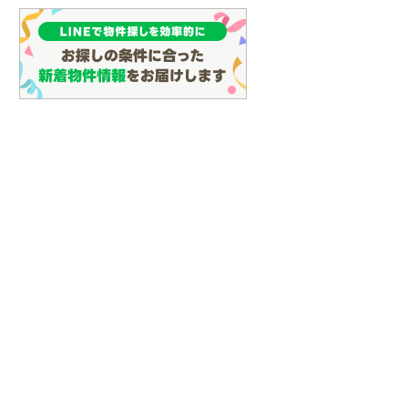
(
133
)
名古屋市営地下鉄鶴舞線
(
162
)
名古屋市営地下鉄名港線
(
62
)
OsakaMetro長堀鶴見緑地線
(
29
)
OsakaMetro谷町線
(
69
)
OsakaMetro千日前線
(
30
)
神戸市営地下鉄海岸線
(
4
)
福岡市地下鉄七隈線
(
127
)
函館市電宝来・谷地頭線
(
0
)
真岡鐵道
(
10
)
山形鉄道フラワー長井線
(
0
)
えちごトキめき鉄道妙高はねうまラ