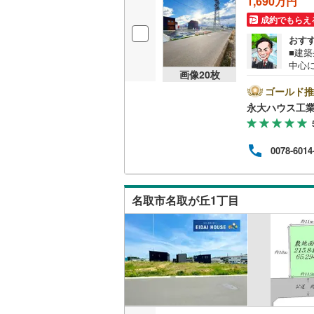
1,690万円
成約でもらえ
名古屋市
おす
■建
名古屋市
中心
画像
20
枚
てご
京都市営
不動
ゴールド推
など
永大ハウス工
しっ
OsakaMe
【購
はも
OsakaMe
0078-6014
ご説
ご家族
OsakaMe
日 
い合
福岡市地
名取市名取が丘1丁目
私鉄・その他
札幌市電
(
道南いさ
阿武隈急
秋田内陸