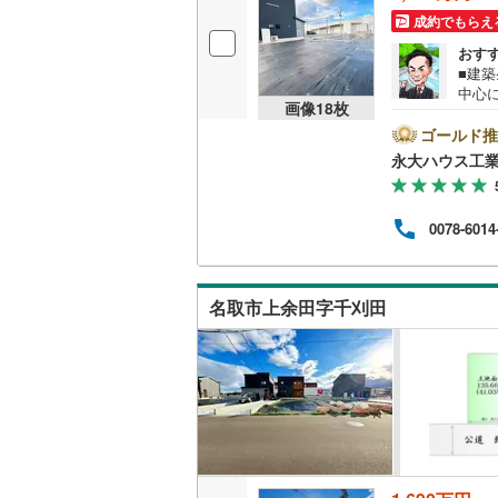
後藤寺線
(
成約でもらえ
おす
東北新幹
■建
中心
秋田新幹
画像
18
枚
てご
不動
ゴールド推
山陽新幹
など
永大ハウス工
しっ
西九州新
【購
はも
0078-6014
ご説
地下鉄
札幌市営
ご家族
日 
仙台市地
い合
名取市上余田字千刈田
東京メト
東京メト
東京メト
都営浅草
都営大江