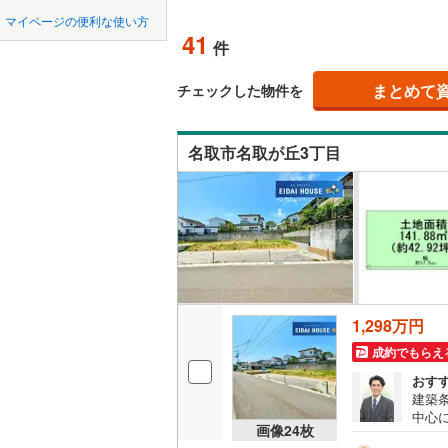
中国
鳥取
北上線
(
1
)
マイページの便利な使い方
オンライ
41
件
山田線
(
6
)
四国
徳島
大湊線
(
0
)
まとめて
オンライ
チェックした物件を
九州・沖縄
福岡
只見線
(
4
)
名取市名取が丘3丁目
奥羽本線
(
男鹿線
(
1
)
0
0
0
0
0
0
該当物件
該当物件
該当物件
該当物件
該当物件
該当物件
件
件
件
件
件
件
羽越本線
(
飯山線
(
0
)
湘南新宿
1,298万円
(
862
)
成約でもらえ
外房線
(
75
おす
建築
成田線
(
14
中心
画像
24
枚
想の
東金線
(
27