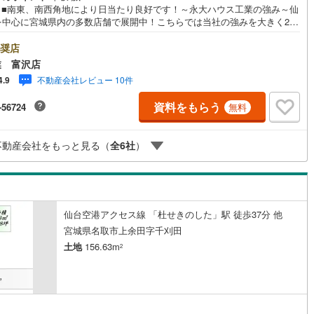
地 ■南東、南西角地により日当たり良好です！～永大ハウス工業の強み～仙
)
片町線
(
86
)
を中心に宮城県内の多数店舗で展開中！こちらでは当社の強みを大きく2つ
けてご紹介！1.＜豊富な不動産知識＞戸建・マンション・土地…と種別を
9
)
関西空港線
(
2
)
ず不動産を取り扱っております。さらに教育施設や商業施設、子育て環境
奨店
政などの地域情報を総合し、お客様により良い物件選びをしていただける
業 富沢店
東線
(
45
)
本四備讃線
(
5
)
、しっかりとサポートさせていただきます。2.＜経験豊富なスタッフ＞当
不動産会社レビュー 10件
4.9
は【購入】【売却】【引っ越し】【リフォーム】など住宅に関する様々な
予土線
(
0
)
談はもちろん、ご購入時に気になる住宅ローンや各種税金についても、誠
資料をもらう
-56724
無料
意ご説明させていただきます。各店舗ではキッズスペースも完備！お子様
徳島線
(
5
)
ご家族皆様で、ぜひお越しください。営業時間:10:00～18:00（定休日:
水曜日 ※店舗により変動あり）現地のご案内も可能ですので、どうぞお気
不動産会社をもっと見る（
全
6
社
）
)
土讃線
(
7
)
お問い合わせください！
線
(
485
)
香椎線
(
56
)
肥薩線
(
3
)
仙台空港アクセス線 「杜せきのした」駅 徒歩37分 他
17
)
唐津線
(
0
)
宮城県名取市上余田字千刈田
土地
156.63m
2
1
)
大村線
(
1
)
53
)
日豊本線
(
291
)
)
吉都線
(
8
)