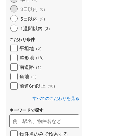
和歌山線
(
169
)
3日以内
（
0
）
5日以内
東西線
(
18
)
（
2
）
1週間以内
（
3
）
予讃線
(
30
)
こだわり条件
高徳線
(
20
)
平坦地
（
5
）
牟岐線
(
7
)
整形地
（
18
）
山陽本線（JR九州）
(
7
)
南道路
（
1
）
篠栗線
(
50
)
角地
（
1
）
前道6m以上
指宿枕崎線
(
231
)
（
10
）
筑肥線
(
42
)
すべてのこだわりを見る
久大本線
(
50
)
キーワードで探す
日田彦山線
(
16
)
筑豊本線
(
45
)
物件名のみで検索する