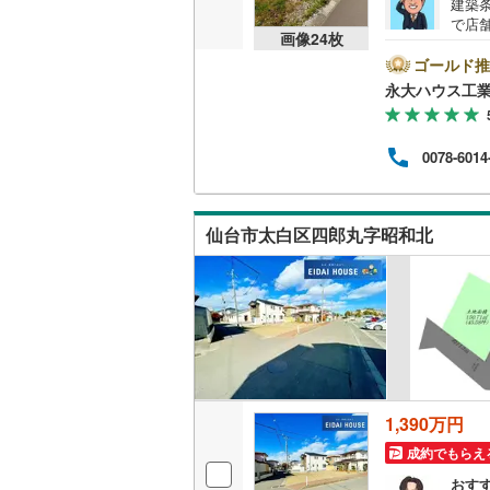
建築
で店
越美北線
(
画像
24
枚
サポ
ン・
ゴールド推
氷見線
(
2
)
環境
永大ハウス工
ない
紀勢本線（
る安
応。
桜島線
(
6
)
0078-6014
しま
には
加古川線
(
10:
も随
仙台市太白区四郎丸字昭和北
赤穂線
(
34
宇野線
(
22
福塩線
(
65
岩徳線
(
17
小野田線
(
1,390万円
舞鶴線
(
1
)
成約でもらえ
木次線
(
1
)
おす