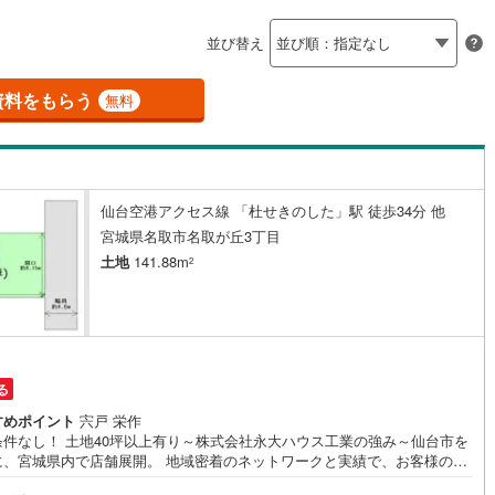
島根
岡山
広島
山口
釜石線
(
0
)
ン内見(相談)可
（
9
）
IT重説可
（
6
）
並び替え
花輪線
(
1
)
香川
愛媛
高知
保存した条件を見る
磐越東線
(
32
)
資料をもらう
ン対応とは？
無料
佐賀
長崎
熊本
大分
陸羽東線
(
23
)
52
)
米坂線
(
0
)
仙台空港アクセス線 「杜せきのした」駅 徒歩34分 他
五能線
(
0
)
この条件で検索する
この条件で検索する
この条件で検索する
この条件で検索する
この条件で検索する
この条件で検索する
市区町村以下を選択
市区町村を選択す
駅を選択する
宮城県名取市名取が丘3丁目
5
)
白新線
(
5
)
土地
141.88m
2
越後線
(
9
)
ライン（宇都宮～逗子）
湘南新宿ライン（前橋～小田原）
(
1,025
)
る
1
)
内房線
(
479
)
すめポイント
宍戸 栄作
条件なし！ 土地40坪以上有り～株式会社永大ハウス工業の強み～仙台市を
0
)
鹿島線
(
3
)
に、宮城県内で店舗展開。 地域密着のネットワークと実績で、お客様の理
住まい探しをサポートします。■ 地域密着だからできる“本当に役立つ提
8
)
東海道本線
(
556
)