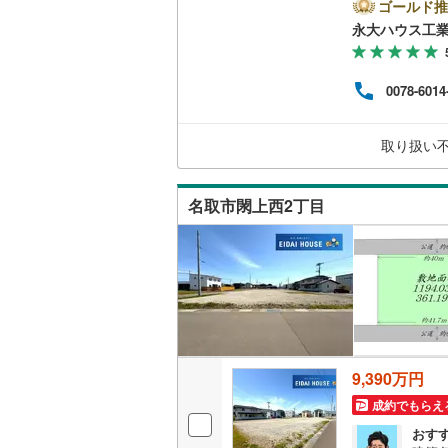
案”
ゴールド推
通利
永大ハウス工
南武線
(
23
「住
を“
横浜線
(
65
でワ
0078-6014
丁寧
相模線
(
59
出せ
ださい
五日市線
(
取り扱い
現地
篠ノ井線
(
名取市閖上西2丁目
常磐線（
伊東線
(
49
身延線
(
15
武豊線
(
38
関西本線（
9,390万円
参宮線
(
3
)
成約でもらえ
おす
大糸線（J