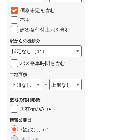
城端線
(
0
)
価格未定を含む
売主
関西本線（JR西日本）
(
234
)
建築条件付土地を含む
大阪環状線
(
55
)
駅からの徒歩分
山陽本線（JR西日本）
(
365
)
指定なし
（
41
）
姫新線
(
111
)
バス乗車時間も含む
吉備線
(
24
)
土地面積
芸備線
(
57
)
下限なし
上限なし
~
可部線
(
79
)
敷地の権利形態
宇部線
(
1
)
所有権のみ
（
41
）
山陰本線
(
248
)
情報公開日
境線
(
12
)
指定なし
（
41
）
奈良線
(
103
)
本日
（
0
）