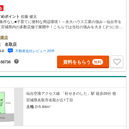
る
営地下鉄東山線
(
235
)
名古屋市営地下鉄名城線
(
229
)
すめポイント
佐藤 健太
築条件なし■子育てに便利な周辺環境！～永大ハウス工業の強み～仙台市を
営地下鉄桜通線
(
163
)
名古屋市営地下鉄上飯田線
(
45
)
に宮城県内の多数店舗で展開中！こちらでは当社の強みを大きく2つに分け
紹介！1.＜豊富な不動産知識＞戸建・マンション・土地…と種別を問わず
地下鉄烏丸線
(
126
)
京都市営地下鉄東西線
(
108
)
産を取り扱っております。さらに教育施設や商業施設、子育て環境や行政
奨店
の地域情報を総合し、お客様により良い物件選びをしていただけるよう、
業 名取店
かりとサポートさせていただきます。2.＜経験豊富なスタッフ＞当社では
tro今里筋線
(
40
)
OsakaMetro御堂筋線
(
69
)
不動産会社レビュー 20件
5.0
入】【売却】【引っ越し】【リフォーム】など住宅に関する様々なご相談
ちろん、ご購入時に気になる住宅ローンや各種税金についても、誠心誠意
tro四つ橋線
(
14
)
OsakaMetro中央線
(
29
)
資料をもらう
-56736
無料
明させていただきます。各店舗ではキッズスペースも完備！お子様連れの
皆様で、ぜひお越しください。営業時間:10:00～18:00（定休日:火・水曜
tro堺筋線
(
9
)
神戸市営地下鉄西神・山手線
(
34
)
※店舗により変動あり）現地のご案内も可能ですので、どうぞお気軽にお問
わせください！
下鉄空港線
(
57
)
福岡市地下鉄箱崎線
(
6
)
仙台空港アクセス線 「杜せきのした」駅 徒歩29分 他
2
)
函館市電
(
0
)
宮城県名取市名取が丘1丁目
りび鉄道
(
0
)
わたらせ渓谷鐵道
(
19
)
土地
215.84m
2
行
(
40
)
会津鉄道
(
4
)
縦貫鉄道
(
0
)
しなの鉄道北しなの線
(
4
)