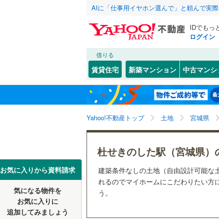
AIに「仕事用イヤホン選んで」と頼んで実
IDでもっ
ログイン
借りる
北海道
JR
北海道
函館本線
(
こだわり条件
配置、向き、
賃貸住宅
新築マンション
中古マンシ
石勝線
(
0
)
前道6m
東北
青森
根室本線
(
杜せきのした
(
42
)
(
3
平坦地
（
関東
東京
石北本線
(
Yahoo!不動産トップ
土地
宮城県
販売、価格、
常磐線
(
57
信越・北陸
新潟
(
41
)
更地渡し
杜せきのした駅（宮城県）
高崎線
(
50
東海
愛知
お気に入りから資料請求
建築条件なしの土地（自由設計可能な
立地
両毛線
(
23
れるのでマイホームにこだわりたい方に
烏山線
(
79
気になる物件を
最寄りの
う。
近畿
大阪
お気に入りに
石巻線
(
44
追加してみましょう
オンライン対