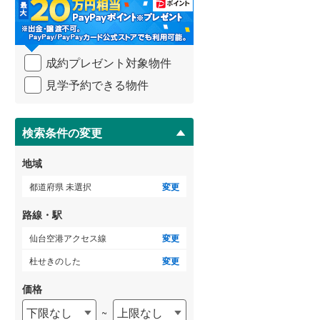
・
条
武蔵野線
(
688
)
件
を
横須賀線
(
279
)
成約プレゼント対象物件
マ
青梅線
(
233
)
イ
見学予約できる物件
ペ
小海線
(
32
)
ー
ジ
京浜東北線
(
825
)
に
検索条件の変更
保
総武線
(
677
)
存
地域
す
御殿場線
(
92
)
る
都道府県 未選択
変更
中央本線（JR東海）
(
365
)
路線・駅
太多線
(
76
)
仙台空港アクセス線
変更
名松線
(
4
)
杜せきのした
変更
東海道本線（JR西日本）
(
523
)
価格
下限なし
上限なし
~
小浜線
(
6
)