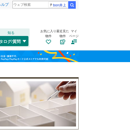
ヘルプ
bon井上
検索
お気に入り
最近見た
マイ
知る
物件
物件
ページ
千歳線
(
8
)
タログ/質問
日高本線
(
0
)
南道路
（
1
）
福島
宗谷本線
(
0
)
古家あり
（
2
）
栃木
群馬
山梨
東北本線
(
961
)
川越線
(
294
)
吾妻線
(
27
)
日光線
(
112
)
仙石線
(
158
)
小学校まで1km以内
（
3
）
和歌山
大船渡線
(
1
)