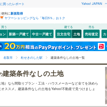
Yahoo! JAPAN
際に買ったレポート
と便利に
新規取得
ヤフーショッピングなら「毎日5％」おトク
検索条件を保存しました
買う
建てる
売る
27
)
札沼線
(
6
)
建ち方、日当たり
ョン
新築一戸建て
中古一戸建て
注文住宅
土地
売却査定
カ
この検索条件の新着物件通知は、
マイページ
から設定できます。
室蘭本線
(
6
)
以上
（
10
）
角地
（
1
）
岩手
宮城
秋田
山形
23
)
富良野線
(
0
)
2
)
(
13
)
5
）
整形地
（
18
）
杜せきのした駅、価格未定を含む
神奈川
埼玉
千葉
茨城
1
)
釧網本線
(
0
)
名取市
杜せきのした駅
建築条件なしの土地一覧
契約、入居関連など
1
)
水郡線
(
127
)
長野
富山
石川
福井
建築条件なしの土地
（
1
）
第一種低層住居専用地域
（
1
）
の
9
)
上越線
(
47
)
検索条件を保存する
閉じる
閉じる
お気に入りリストを見る
お気に入りリストを見る
閉じる
閉じる
岐阜
静岡
三重
土地）なら間取りプラン・工法・ハウスメーカーなど全てを決めら
5
)
水戸線
(
24
)
マイページ
オススメ。建築条件なしの土地をYahoo!不動産で見つけましょ
)
仙山線
(
121
)
駅が始発駅
（
0
）
海まで2km以内
（
1
）
兵庫
京都
滋賀
奈良
)
気仙沼線
(
3
)
応