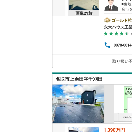
■角
桜井線
(
59
台市
画像
21
枚
に分
阪和線
(
14
問わ
ゴールド推
や行
永大ハウス工
おおさか
よう
社で
内子線
(
0
)
ご相
0078-6014
心誠
鳴門線
(
2
)
連れの
火・
取り扱い
土讃線
(
70
軽に
鹿児島本
名取市上余田字千刈田
三角線
(
7
)
長崎本線
(
佐世保線
(
豊肥本線
(
日南線
(
20
1,390万円