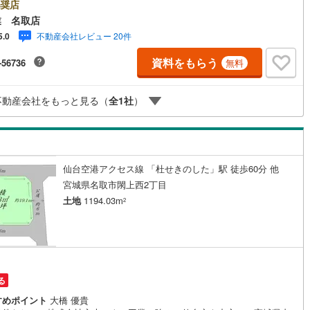
戸建・マンション・土地まで幅広く対応。 さらに、学校区・買い物環境・交
奨店
便性・子育て環境など、 実際の暮らしを見据えた情報をご提供します。
業 名取店
5
)
鶴見線
(
38
)
んでから後悔しないためのご提案」を大切にしています。■ 住まいのこと
不動産会社レビュー 20件
5.0
まとめて相談できる安心感”【購入】【売却】【住み替え】【リフォーム】ま
8
)
根岸線
(
114
)
ンストップ対応。 住宅ローンや税金などの専門的な内容も、分かりやすく
資料をもらう
-56736
無料
にご説明いたします。初めての不動産購入の方でも、安心して一歩を踏み
4
)
中央本線（JR東日本）
(
842
)
ます。各店舗にはキッズスペースを完備。 ご家族皆様でお気軽にご来店く
。営業時間:10:00～18:00（定休日:火・水曜日 ※店舗により異なります）
143
)
八高線
(
465
)
不動産会社をもっと見る（
全
1
社
）
見学・ご相談も随時受付中です。ぜひお気軽にお問い合わせください。
7
)
大糸線（JR東日本）
(
10
)
各駅停車）
(
244
)
埼京線
(
422
)
仙台空港アクセス線 「杜せきのした」駅 徒歩60分 他
)
東海道本線（JR東海）
(
879
)
宮城県名取市閖上西2丁目
土地
1194.03m
5
)
飯田線
(
356
)
2
)
高山本線（JR東海）
(
45
)
JR東海）
(
89
)
紀勢本線（JR東海）
(
9
)
博多南線
(
24
)
る
すめポイント
大橋 優貴
R西日本）
(
1
)
北陸本線
(
31
)