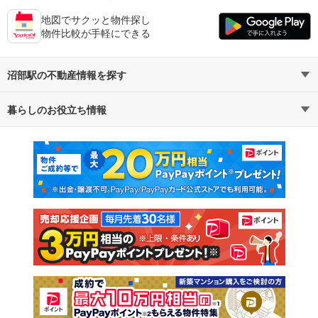
地図でサクッと物件探し
物件比較が手軽にできる
沼部駅の不動産情報を探す
暮らしのお役立ち情報
不動産・住宅
賃貸住宅
マンションカタログ
教えて！住まいの先生
新築マンション
中古マンション
新築一戸建て
中古一戸建て
注文住宅
土地
売却査定