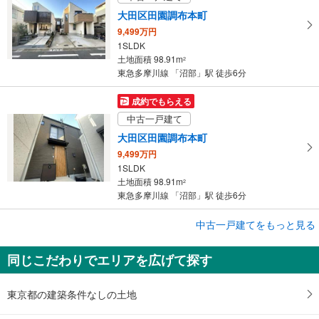
大田区田園調布本町
9,499万円
1SLDK
土地面積 98.91m
2
東急多摩川線 「沼部」駅 徒歩6分
成約でもらえる
中古一戸建て
大田区田園調布本町
9,499万円
1SLDK
土地面積 98.91m
2
東急多摩川線 「沼部」駅 徒歩6分
中古一戸建てをもっと見る
中古一戸建て
大田区田園調布本町
同じこだわりでエリアを広げて探す
9,499万円
1LDK
土地面積 98.91m
2
東京都の建築条件なしの土地
東急多摩川線 「沼部」駅 徒歩6分