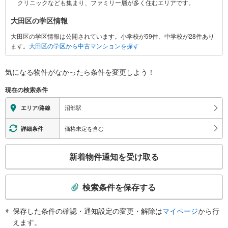
クリニックなども集まり、ファミリー層が多く住むエリアです。
報
大田区の学区情報
大田区の学区情報は公開されています。小学校が59件、中学校が28件あり
ます。
大田区の学区から中古マンションを探す
気になる物件がなかったら
条件を変更しよう！
現在の検索条件
沼部駅
エリア/路線
価格未定を含む
詳細条件
こ
新着物件通知を受け取る
の
検
索
検索条件を保存する
条
件
保存した条件の確認・通知設定の変更・解除は
マイページ
から行
で
えます。
通