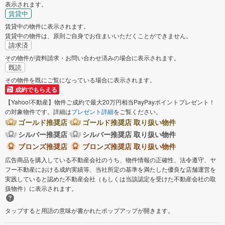
表示されます。
賃貸中
賃貸中の物件に表示されます。
賃貸中の物件は、原則ご自身でお住まいいただくことができません。
請求済
その物件が資料請求・お問い合わせ済みの場合に表示されます。
既読
その物件を既にご覧になっている場合に表示されます。
成約でもらえる
【Yahoo!不動産】物件ご成約で最大20万円相当PayPayポイントプレゼント！
の対象物件です。詳細は
プレゼント詳細
をご覧ください。
ゴールド推奨店
ゴールド推奨店 取り扱い物件
シルバー推奨店
シルバー推奨店 取り扱い物件
ブロンズ推奨店
ブロンズ推奨店 取り扱い物件
広告商品を購入している不動産会社のうち、物件情報の正確性、法令遵守、ヤ
フー不動産における成約実績等、当社所定の基準を満たした優良な店舗運営を
実践していると認めた不動産会社（もしくは当該認定を受けた不動産会社の取
扱物件）に表示されます。
タップすると用語の意味が書かれたポップアップが開きます。