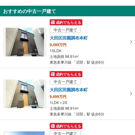
知
おすすめの中古一戸建て
を
受
成約でもらえる
け
中古一戸建て
取
大田区田園調布本町
る
9,499万円
・
1SLDK
条
土地面積 98.91m
2
件
東急多摩川線 「沼部」駅 徒歩6分
を
マ
成約でもらえる
イ
中古一戸建て
ペ
大田区田園調布本町
ー
9,499万円
ジ
1LDK＋2S
に
土地面積 98.91m
2
保
東急多摩川線 「沼部」駅 徒歩6分
存
す
成約でもらえる
る
中古一戸建て