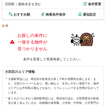
沼部駅｜価格未定を含む
条件変更
おすすめ順
検索条件保存
通知設定
0
件
お探しの条件に
一致する物件が
見つかりません
条件を変更して再度検索してください。
大
大田区のエリア情報
田
大森駅周辺には、商店街や飲食店が多く下町の雰囲気を残します。ま
区
た、大型のスーパーもあり、買い物など、生活しやすい環境です。海岸
に
エリアには平和島公園などがあり、リフレッシュできる空間が広がって
関
います。
す
多くの人でにぎわう蒲田駅周辺には、商店街のほか、大型商業店や飲食
る
店が多く並んでいます。幼稚園や保育園、小学校、中学校、小児専門の
情