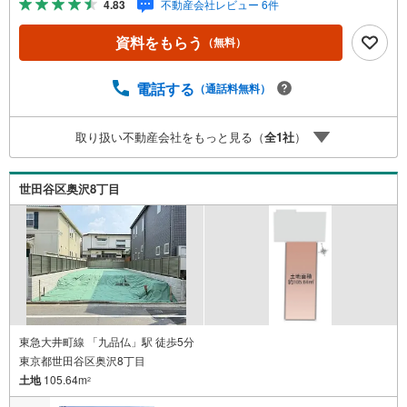
4.83
不動産会社レビュー 6件
資料をもらう
（無料）
電話する
（通話料無料）
取り扱い不動産会社をもっと見る（
全
1
社
）
世田谷区奥沢8丁目
東急大井町線 「九品仏」駅 徒歩5分
東京都世田谷区奥沢8丁目
土地
105.64m
2