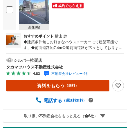
成約でもらえる
画像
8
枚
おすすめポイント
横山 諒
◆建築条件無しお好きなハウスメーカーにて建築可能で
す。◆前面道路約7.4m公道前面道路が広々としておりま
す。◆閑静な住宅街交通量も少ない閑静な住宅地です。◆
複数駅・複数路線利用可能な好立地通勤通学・お出かけに
シルバー推奨店
便利な立地です。
タカマツハウス不動産株式会社
4.83
不動産会社レビュー 6件
資料をもらう
（無料）
電話する
（通話料無料）
取り扱い不動産会社をもっと見る（
全
6
社
）