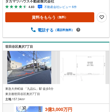
タカマツハウス不動産株式会社
り、毎日の買い物やお仕事帰りのちょっとしたお買い物も
4.83
不動産会社レビュー 6件
可能です。
資料をもらう
（無料）
電話する
（通話料無料）
世田谷区奥沢7丁目
東急大井町線 「九品仏」駅 徒歩5分
東京都世田谷区奥沢7丁目
土地
157.34m
2
3億3,000万円