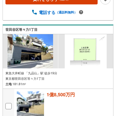
保
存
電話する
（通話料無料）
す
る
世田谷区等々力1丁目
東急大井町線 「九品仏」駅 徒歩19分
東京都世田谷区等々力1丁目
土地
181.81m
2
1億8,500万円