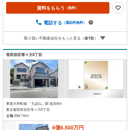
動産をご提案 ■住宅ローンシュミレーション無料相談会
毎日随時開催中 ■ウォールメイトオリジナルの住宅購入・
資料をもらう
（無料）
住替え等について 分かりやすく解説したガイドブックをご
希望者様に【無料プレゼント】
電話する
（通話料無料）
取り扱い不動産会社をもっと見る（
全
1
社
）
世田谷区等々力5丁目
東急大井町線 「九品仏」駅 徒歩8分
東京都世田谷区等々力5丁目
土地
398.74m
2
6億6,500万円