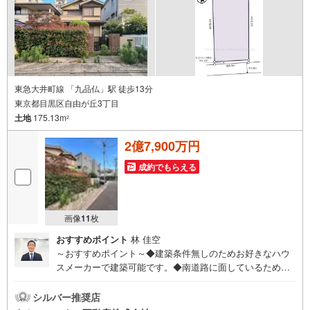
（徒歩2分）
東急大井町線 「九品仏」駅 徒歩13分
東京都目黒区自由が丘3丁目
土地
175.13m
2
2億7,900万円
成約でもらえる
画像
11
枚
おすすめポイント
林 佳空
～おすすめポイント～◆建築条件無しのためお好きなハウ
スメーカーで建築可能です。◆南道路に面しているため陽
当たりが良い土地です。◆2駅2路線利用可能で通勤通学、
お出かけに便利です。◆交通量が少なく、閑静な住宅街で
シルバー推奨店
す。◆徒歩圏内にスーパーやコンビニなどの買い物施設あ