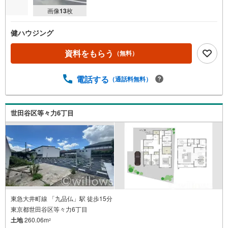
画像
13
枚
健ハウジング
資料をもらう
（無料）
電話する
（通話料無料）
世田谷区等々力6丁目
東急大井町線 「九品仏」駅 徒歩15分
東京都世田谷区等々力6丁目
土地
260.06m
2