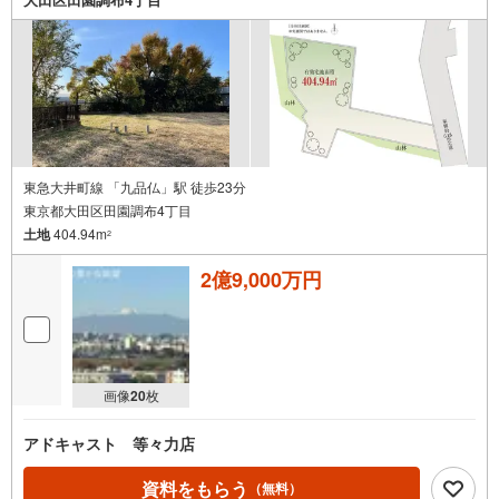
東急大井町線 「九品仏」駅 徒歩23分
東京都大田区田園調布4丁目
土地
404.94m
2
2億9,000万円
画像
20
枚
アドキャスト 等々力店
資料をもらう
（無料）