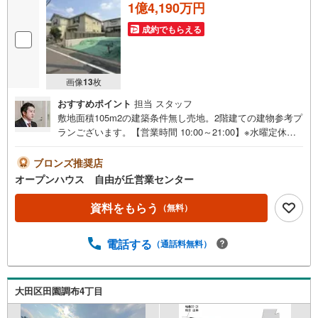
1億4,190万円
成約でもらえる
画像
13
枚
おすすめポイント
担当 スタッフ
敷地面積105m2の建築条件無し売地。2階建ての建物参考プ
ランございます。【営業時間 10:00～21:00】※水曜定休上
記時間はお電話が繋がりやすくなっております。ぜひお気
軽にご連絡ください！現地を見学される場合は「室内・現
ブロンズ推奨店
地を見学する（無料）」ボタンよりご希望の日時をご記入
オープンハウス 自由が丘営業センター
いただけますとスムーズにご案内が可能です。◎現地のご
案内について・平日や夜遅い時間帯もご案内が可能 ※定休
資料をもらう
（無料）
日を除く・経験豊富なスタッフが物件詳細を丁寧にご説明
いたします。・車でご自宅や最寄り駅等、ご指定の場所ま
電話する
（通話料無料）
で送迎します。・チャイルドシートのご用意ございます。
◎個別FP相談会 無料物件のご紹介だけでなく住宅ロー
ン・資金のご相談、まずは家探しについて話を聞きたいと
いう方も大歓迎です！年間8000棟以上の限定物件を発表し
大田区田園調布4丁目
ているオープンハウスだから出会える物件が多数ございま
す。ぜひお気軽にご連絡・ご相談ください！※限定物件:当