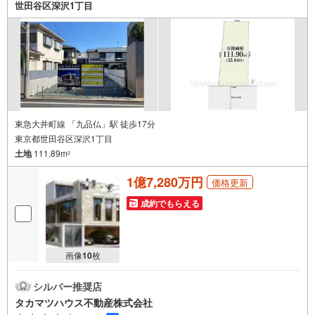
世田谷区深沢1丁目
東急大井町線 「九品仏」駅 徒歩17分
東京都世田谷区深沢1丁目
土地
111.89m
2
1億7,280万円
価格更新
成約でもらえる
画像
10
枚
シルバー推奨店
タカマツハウス不動産株式会社