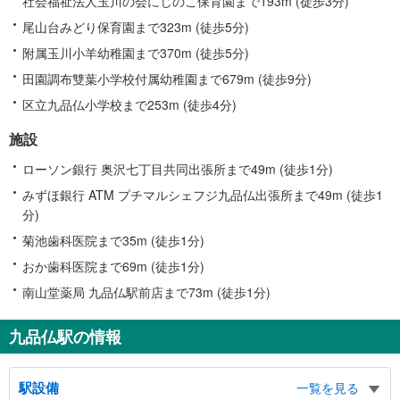
社会福祉法人玉川の会にじのこ保育園まで193m (徒歩3分)
尾山台みどり保育園まで323m (徒歩5分)
附属玉川小羊幼稚園まで370m (徒歩5分)
田園調布雙葉小学校付属幼稚園まで679m (徒歩9分)
区立九品仏小学校まで253m (徒歩4分)
施設
ローソン銀行 奥沢七丁目共同出張所まで49m (徒歩1分)
みずほ銀行 ATM プチマルシェフジ九品仏出張所まで49m (徒歩1
分)
菊池歯科医院まで35m (徒歩1分)
おか歯科医院まで69m (徒歩1分)
南山堂薬局 九品仏駅前店まで73m (徒歩1分)
九品仏駅の情報
駅設備
一覧を見る