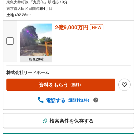
東急大井町線 「九品仏」駅 徒歩19分
東京都大田区田園調布4丁目
土地
492.26m
2
2億9,000万円
NEW
画像
20
枚
株式会社リードホーム
資料をもらう
（無料）
電話する
（通話料無料）
こ
検索条件を保存する
の
検
索