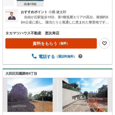
画像
13
枚
おすすめポイント
小國 健太郎
自由が丘駅徒歩10分、第1種低層エリアの高台。南側約5.
2m公道に面し、陽当たりと風通しに恵まれた整形地です。
敷地30坪超、建築条件はございません。複数区画一括購入
もご相談ください。 ■自由が丘駅徒歩10分 ■第1種低層
タカマツハウス不動産 恵比寿店
エリア・高台 ■南5.2m公道面 ■敷地30坪超の整形地 ■
複数区画一括購入も相談可 ■スーパー徒歩6分他、近隣に
資料をもらう
（無料）
生活施設充実 ■建築条件ございません ハウスメーカーに
お悩みのお客様は【ミラクラスマッチング】もご活用くだ
電話する
（通話料無料）
さい！ミラクラスマッチングは、タカマツハウスの宅地を
購入されるお客様に、最適なハウスメーカーを紹介するシ
ステムです◎相談時から成約まで無料何度相談しても、お
客様のご負担はありません◎中立的な立場からのご紹介本
大田区田園調布4丁目
当にお客様に最適だと思われるハウスメーカーをご紹介し
ます◎「会社」だけでなく、ハウスメーカー選りすぐりの
「担当者」をご紹介住宅展示場だと、担当者との出会いは
巡り合わせ次第。ミラクラスマッチングなら、お客様にぴ
ったりのハウスメーカーの担当者をご紹介します