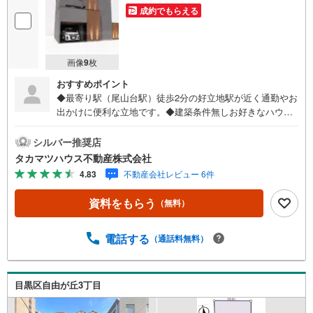
成約でもらえる
画像
9
枚
おすすめポイント
◆最寄り駅（尾山台駅）徒歩2分の好立地駅が近く通勤やお
出かけに便利な立地です。◆建築条件無しお好きなハウス
メーカーにて建築可能です。◆約12.8mの広々間口建物の
形状を横に広く大きく取れるため、設計のバリエーション
シルバー推奨店
が豊かになります。◆整形地敷地の四隅までデッドスペー
タカマツハウス不動産株式会社
スになりにくいため、土地の広さを最大限に活かした設計
4.83
不動産会社レビュー 6件
が可能です。◆更地渡し現況古家がございますが、更地に
してお渡し致します。◆商店街至近ハッピーロード尾山台
資料をもらう
（無料）
まで徒歩2分、買い物や飲食に便利です。 ～ライフ
インフォメーション～■尾山台小学校・・・・・・・・・・
約400m（徒歩5分）■尾山台中学校・・・・・・・・・・約
電話する
（通話料無料）
350m（徒歩5分）■オオゼキ尾山台店・・・・・・・・約2
70m（徒歩4分）■成城石井等々力店・・・・・・・・約50
0m（徒歩7分）■ファミリーマート尾山台駅南店・・約200
目黒区自由が丘3丁目
m（徒歩3分）■ココカラファイン尾山台店・・・・約170m
（徒歩3分）■ハッピーロード尾山台・・・・・・約100m