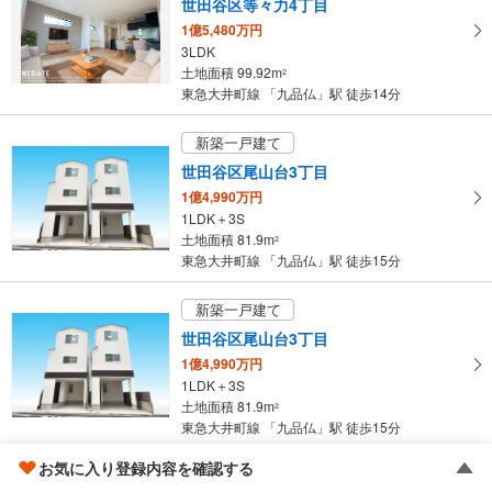
世田谷区等々力4丁目
取
1億5,480万円
る
3LDK
・
土地面積 99.92m
2
条
東急大井町線 「九品仏」駅 徒歩14分
件
を
新築一戸建て
マ
世田谷区尾山台3丁目
イ
1億4,990万円
ペ
1LDK＋3S
ー
土地面積 81.9m
2
ジ
東急大井町線 「九品仏」駅 徒歩15分
に
保
新築一戸建て
存
世田谷区尾山台3丁目
す
1億4,990万円
る
1LDK＋3S
土地面積 81.9m
2
東急大井町線 「九品仏」駅 徒歩15分
お気に入り登録内容を確認する
成約でもらえる