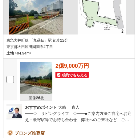
社のみ、もしくは当社を含めた数社でのみご紹介可能なオ
ープンハウス・ディベロップメントの物件
東急大井町線 「九品仏」駅 徒歩22分
東京都大田区田園調布4丁目
土地
404.94m
2
2億9,000万円
成約でもらえる
画像
26
枚
おすすめポイント
大崎 直人
━━◇ リビングライフ ◇━━■ご案内方法ご自宅へお迎
え・最寄駅等でお待ち合わせ、弊社へのご来社など、ご相
談くださいませ。ご希望があれば周辺環境、お客様の希望
に合わせた物件などもご案内をいたします■ご予約方法事前
ブロンズ推奨店
に鍵の手配が必要な場合がありますので、お早目にご連絡