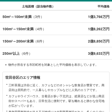
土地面積（該当物件数）
平均価格
50m
～100m
未満
（
3
件）
1億3,766万円
2
2
100m
～150m
未満
（
4
件）
1億8,262万円
2
2
150m
～200m
未満
（
6
件）
2億8,850万円
2
2
250m
以上
（
6
件）
3億9,633万円
2
物件が所在する市区町村を対象とした平均価格を表示しています。
世
世田谷区のエリア情報
田
三軒茶屋は渋谷に近く、カフェなどのオシャレな飲食店が豊富です。商
谷
店街は庶民的で、一人暮らしやカップルなどに人気のエリアです。
区
カフェやライブハウス、古着店が多い下北沢は、総菜店などが並ぶ商店
に
街やスーパーもあり、日常生活に便利です。駅を離れると静かな住宅地
関
が広がっています。
す
東急田園都市線が走る玉川地域には大型商業施設があり、多くの人でに