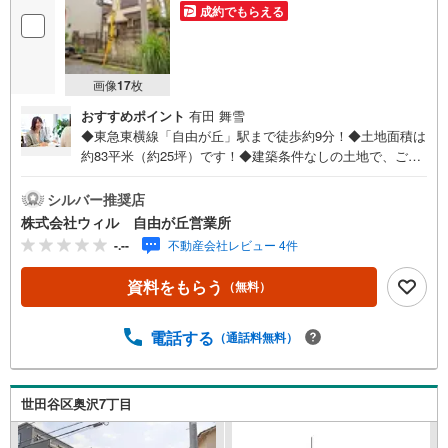
成約でもらえる
画像
17
枚
おすすめポイント
有田 舞雪
◆東急東横線「自由が丘」駅まで徒歩約9分！◆土地面積は
約83平米（約25坪）です！◆建築条件なしの土地で、ご家
族のライフスタイルにあったお住まいをご建築ください！
◆現況は更地ですので、解体費用が抑えられ、引き渡し後
シルバー推奨店
はスムーズな着工が可能です！◆南東側道路に面し暖かい
株式会社ウィル 自由が丘営業所
陽光を感じられるお住まいが建てられそうですね！◆「九
-.--
不動産会社レビュー 4件
品仏小学校」まで徒歩約6分、「八幡中学校」まで徒歩約7
分、子育て世帯にもおすすめの立地です！◆「プチマルシ
資料をもらう
（無料）
ェ FUJI（九品仏駅前店）」まで徒歩約3分！スーパーが複
数あり、日々のお買い物のも便利な住環境です！【営業時
間 10:00～19:00】上記時間はお電話が繋がりやすくなって
電話する
（通話料無料）
おります。ぜひお気軽にご連絡下さい！現地を見学される
場合は「室内・現地を見学する（無料）」ボタンよりご希
望の日時をご記入いただけますとスムーズにご案内が可能
世田谷区奥沢7丁目
です。【ウィル不動産販売はここが強み】（1）住宅ローン
に精通しており、社内にローン専門部署があります！（2）