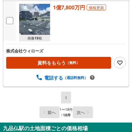
1億7,800万円
価格更新
画像
19
枚
株式会社ウィローズ
資料をもらう
（無料）
電話する
（通話料無料）
1
1
〜
18
件
前へ
次へ
/
18
件
九品仏駅の土地面積ごとの価格相場