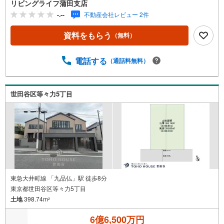
リビングライフ蒲田支店
をいただけると、ご案内がスムーズです。■資金のご相談も
-.--
不動産会社レビュー 2件
お気軽にどうぞ！ライフプラン作成や住宅ローンはどこの
銀行がいい？適切な借入額は？などご質問にもFPがしっか
資料をもらう
（無料）
りとお答えいたします■キッズスペースもご用意お子様が退
屈しないよう、DVD、おもちゃ、絵本などキッズスペース
も充実させておりますので、ご安心下さい■お客様駐車場を
電話する
（通話料無料）
ご用意しております詳しくはスタッフよりお伝えさせて頂
きます弊社が会員様のみにご提供する先行公開物件も多数
ご提案いたします。ホームページにて会員登録ください資
世田谷区等々力5丁目
料請求は【下部のオレンジ色資料請求ボタン】よりお問い
合わせください
東急大井町線 「九品仏」駅 徒歩8分
東京都世田谷区等々力5丁目
土地
398.74m
2
6億6,500万円