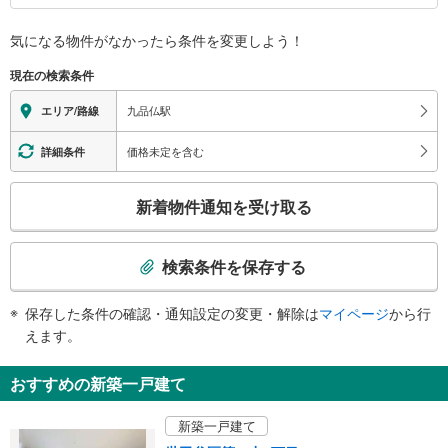
バリアフリー状況
気になる物件がなかったら
条件を変更しよう！
※段差なしでの移動経路
（○：有り △：要駅員設備 ×：無し）
現在の検索条件
地上⇔改札⇔ホーム：○
トイレ
九品仏駅
エリア/路線
《多機能トイレ》
・ホーム上
価格未定を含む
詳細条件
スロープ
こ
・ホーム⇔改札
新着物件通知を受け取る
その他
の
検
・ＡＥＤ
索
・点字運賃表
検索条件を保存する
・点字シール
条
件
保存した条件の確認・通知設定の変更・解除は
マイページ
から行
で
えます。
通
知
おすすめの新築一戸建て
を
受
新築一戸建て
け