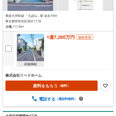
東急大井町線 「九品仏」駅 徒歩19分
東京都世田谷区深沢1丁目
土地
111.9m
2
1億7,280万円
価格更新
画像
28
枚
株式会社リードホーム
資料をもらう
（無料）
電話する
（通話料無料）
大田区田園調布4丁目