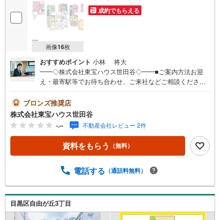
成約でもらえる
画像
16
枚
おすすめポイント
小林 将大
━━◇株式会社東宝ハウス世田谷◇━━■ご案内方法お迎
え・最寄駅等でお待ち合わせ、ご来社などご相談くださ
い。お客様の希望に合わせた物件、周辺環境などもご案内
をいたします。■ご予約方法直接お電話ください。メールで
ブロンズ推奨店
のご予約も承ります。突然のご来店でも対応可能です。事
株式会社東宝ハウス世田谷
前に鍵の手配が必要な場合がございます。お早目にご連絡
-.--
不動産会社レビュー 2件
をいただけると、大変スムーズです。■その他、各種ご相談
もお気軽にどうぞ！◎ファイナンシャルプランナーによる
資料をもらう
（無料）
ライフシミュレーション・生活収支のキャッシュフローを
分かりやすくグラフに表示・お客様のライフプランに合っ
た資金計画のご提案・効果的な生命保険の見直し ◎住宅ロ
電話する
（通話料無料）
ーンのご相談・繰り上げ返済は「いつ」、「どのくらい」
するのが効果的？・どこの銀行で借りるとお得なの？・適
切な借入額は？■キッズスペースもございます☆DVD、おも
目黒区自由が丘3丁目
ちゃ、絵本、ぬりえなど充実させております。資料請求は
【下部オレンジ色資料請求ボタン】よりお問い合わせくだ