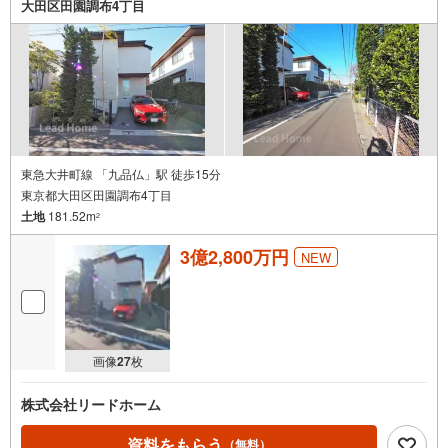
大田区田園調布4丁目
条
件
で
通
知
を
受
け
東急大井町線 「九品仏」駅 徒歩15分
東京都大田区田園調布4丁目
取
土地
181.52m
る
2
・
3億2,800万円
NEW
条
件
を
マ
イ
画像
27
枚
ペ
ー
株式会社リードホーム
ジ
に
資料をもらう
（無料）