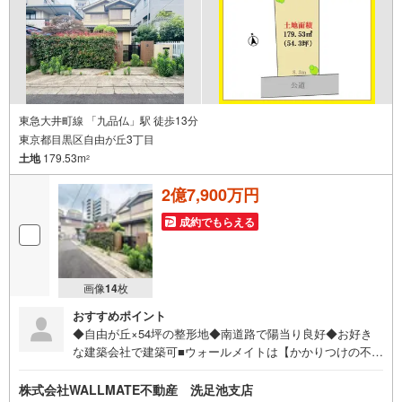
さい！
東急大井町線 「九品仏」駅 徒歩13分
東京都目黒区自由が丘3丁目
土地
179.53m
2
2億7,900万円
成約でもらえる
画像
14
枚
おすすめポイント
◆自由が丘×54坪の整形地◆南道路で陽当り良好◆お好き
な建築会社で建築可■ウォールメイトは【かかりつけの不動
産屋】として 徹底的にまで顧客主義を貫く事をお約束いた
します ■都心エリアに特化した情報網を駆使し、最良の不
株式会社WALLMATE不動産 洗足池支店