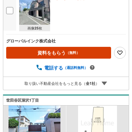
画像
25
枚
グローバルインク株式会社
資料をもらう
（無料）
電話する
（通話料無料）
取り扱い不動産会社をもっと見る（
全
1
社
）
世田谷区深沢1丁目