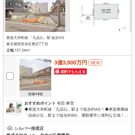
施工実績多数のリフォーム部門も社内にあります！（3）定
休日なし！
東急大井町線 「九品仏」駅 徒歩4分
東京都世田谷区奥沢7丁目
土地
157.34m
2
3億3,000万円
NEW
成約でもらえる
画像
14
枚
おすすめポイント
有田 舞雪
◆東急大井町線「九品仏」駅まで徒歩約4分！◆東急東横線
「自由が丘」駅まで徒歩約9分、通勤通学に便利な立地！◆
奥沢7丁目の建築条件無し売り土地約47坪◆ご家族のライフ
スタイルに合った間取りをご検討いただけます！◆前面道
シルバー推奨店
路幅約7.4mで開放感ございます◆現況更地につきスムーズ
株式会社ウィル 自由が丘営業所