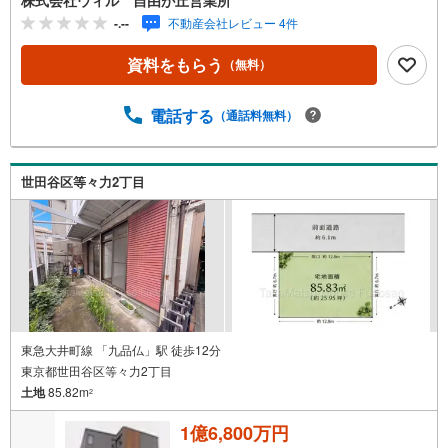
に土地利用開始していただけます◆住環境に配慮された第
-.--
不動産会社レビュー 4件
一種低層住居専用地域の閑静な住宅地◆「九品仏小学校」
「八幡中学校」まで徒歩約8分、子育て世帯にもおすすめで
資料をもらう
（無料）
す！◆「プチマルシェ FUJI（九品仏駅前店）」まで徒歩約
4分！日々のお買い物にも便利！【営業時間 10:00～19:0
0】上記時間はお電話が繋がりやすくなっております。ぜひ
電話する
（通話料無料）
お気軽にご連絡下さい！現地を見学される場合は「室内・
現地を見学する（無料）」ボタンよりご希望の日時をご記
入いただけますとスムーズにご案内が可能です。【ウィル
世田谷区等々力2丁目
不動産販売はここが強み】（1）住宅ローンに精通してお
り、社内にローン専門部署があります！（2）施工実績多数
のリフォーム部門も社内にあります！（3）定休日なし！
東急大井町線 「九品仏」駅 徒歩12分
東京都世田谷区等々力2丁目
土地
85.82m
2
1億6,800万円