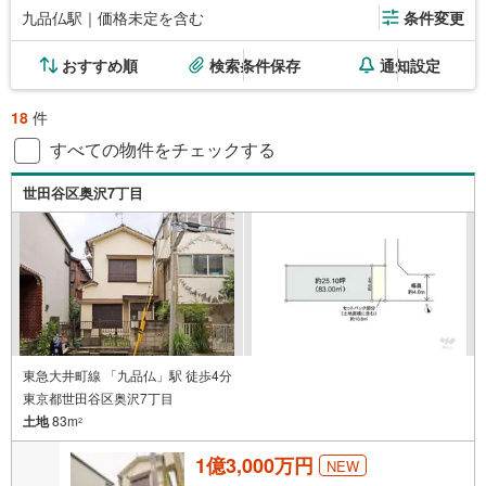
九品仏駅｜価格未定を含む
条件変更
おすすめ順
検索条件保存
通知設定
18
件
すべての物件をチェックする
世田谷区奥沢7丁目
東急大井町線 「九品仏」駅 徒歩4分
東京都世田谷区奥沢7丁目
土地
83m
2
1億3,000万円
NEW