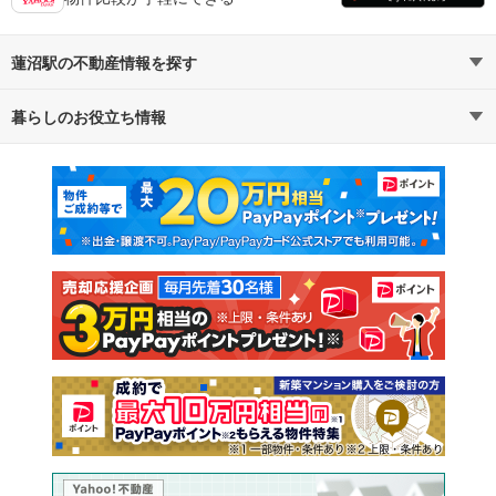
蓮沼駅の不動産情報を探す
暮らしのお役立ち情報
不動産・住宅
賃貸住宅
マンションカタログ
教えて！住まいの先生
新築マンション
中古マンション
新築一戸建て
中古一戸建て
注文住宅
土地
売却査定