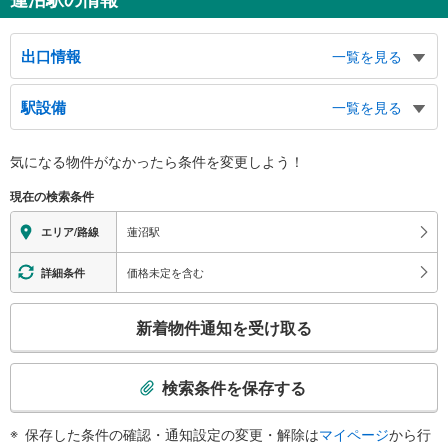
出口情報
一覧を見る
出口
駅設備
一覧を見る
大田都税事務所、蒲田西特別出張所
バリアフリー状況
気になる物件がなかったら
条件を変更しよう！
※段差なしでの移動経路
（○：有り △：要駅員設備 ×：無し）
現在の検索条件
地上⇔改札⇔ホーム：○
トイレ
蓮沼駅
エリア/路線
《多機能トイレ》
・２番線ホーム
価格未定を含む
詳細条件
スロープ
こ
・１番線ホーム⇔１番線ホーム側の改札
新着物件通知を受け取る
・２番線ホーム⇔２番線ホーム側の改札
の
その他
検
索
・ＡＥＤ
検索条件を保存する
・点字運賃表
条
・点字シール
件
保存した条件の確認・通知設定の変更・解除は
マイページ
から行
で