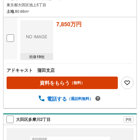
東京都大田区池上5丁目
土地
80.66m
2
7,850万円
画像
19
枚
アドキャスト 蒲田支店
資料をもらう
（無料）
電話する
（通話料無料）
大田区多摩川2丁目
PR