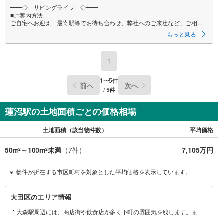
━━◇ リビングライフ ◇━━
■ご案内方法
ご自宅へお迎え・最寄駅等でお待ち合わせ、弊社へのご来社など、ご相談
くださいませ。ご希望があれば周辺環境、お客様の希望に合わせた物件な
もっと見る
どもご案内をいたします
■ご予約方法
1
事前に鍵の手配が必要な場合がありますので、お早目にご連絡をいただけ
ると、ご案内がスムーズです。
1
〜
5
件
前へ
次へ
■資金のご相談もお気軽にどうぞ！
/
5
件
ライフプラン作成や住宅ローンはどこの銀行がいい？適切な借入額は？な
どご質問にもFPがしっかりとお答えいたします
蓮沼駅の土地面積ごとの価格相場
■キッズスペースもご用意
お子様が退屈しないよう、DVD、おもちゃ、絵本などキッズスペースも充
土地面積（該当物件数）
平均価格
実させておりますので、ご安心下さい
■お客様駐車場をご用意しております
50m
～100m
未満
（
7
件）
7,105万円
2
2
詳しくはスタッフよりお伝えさせて頂きます
弊社が会員様のみにご提供する先行公開物件も多数ご提案いたします。ホ
物件が所在する市区町村を対象とした平均価格を表示しています。
ームページにて会員登録ください
大
大田区のエリア情報
資料請求は【下部のオレンジ色資料請求ボタン】よりお問い合わせくださ
田
い
大森駅周辺には、商店街や飲食店が多く下町の雰囲気を残します。ま
区