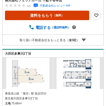
区を中心に城南・都心エリアで、土地・新築戸建・中古戸
-.--
不動産会社レビュー 4件
建・マンションなど幅広い物件を取り扱っております！■イ
ンターネット予約で当日見学が可能です（1）［室内・現地
資料をもらう
（無料）
を見学する］をクリック（2）本日～4日以内をご希望の方
は「ご要望・ご質問欄」に希望日時をご記入ください！■9:
30～20:00はお電話でのお問い合わせがスムーズです。【Y
電話する
（通話料無料）
ahoo！ 不動産キャンペーン対象店舗】当店で物件を成約す
るとPayPayポイントがもらえる「Yahoo！不動産 物件ご成
取り扱い不動産会社をもっと見る（
全
3
社
）
約キャンペーン」の対象になります。「資料をもらう」
「見学予約をする」ボタンからお問い合わせください。※必
ずYahoo！ JAPAN IDでログインしてください。※PayPay
大田区多摩川2丁目
ポイントは出金と譲渡はできません。
東急池上線 「蓮沼」駅 徒歩22分
東京都大田区多摩川2丁目
土地
75.66m
2