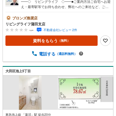
━━◇ リビングライフ ◇━━■ご案内方法ご自宅へお迎
え・最寄駅等でお待ち合わせ、弊社へのご来社など、ご相
談くださいませ。ご希望があれば周辺環境、お客様の希望
に合わせた物件などもご案内をいたします■ご予約方法事前
ブロンズ推奨店
に鍵の手配が必要な場合がありますので、お早目にご連絡
リビングライフ蒲田支店
をいただけると、ご案内がスムーズです。■資金のご相談も
-.--
不動産会社レビュー 2件
お気軽にどうぞ！ライフプラン作成や住宅ローンはどこの
銀行がいい？適切な借入額は？などご質問にもFPがしっか
資料をもらう
（無料）
りとお答えいたします■キッズスペースもご用意お子様が退
屈しないよう、DVD、おもちゃ、絵本などキッズスペース
も充実させておりますので、ご安心下さい■お客様駐車場を
電話する
（通話料無料）
ご用意しております詳しくはスタッフよりお伝えさせて頂
きます弊社が会員様のみにご提供する先行公開物件も多数
ご提案いたします。ホームページにて会員登録ください資
大田区池上5丁目
料請求は【下部のオレンジ色資料請求ボタン】よりお問い
合わせください
東急池上線 「蓮沼」駅 徒歩20分