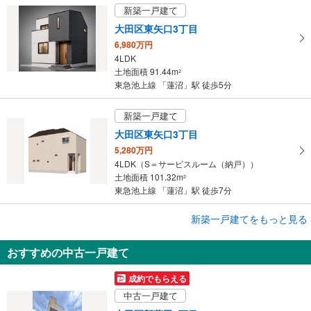
る
新築一戸建て
大田区東矢口3丁目
6,980万円
4LDK
土地面積 91.44m
2
東急池上線 「蓮沼」駅 徒歩5分
新築一戸建て
大田区東矢口3丁目
5,280万円
4LDK（S＝サービスルーム（納戸））
土地面積 101.32m
2
東急池上線 「蓮沼」駅 徒歩7分
成約でもらえる
新築一戸建てをもっと見る
新築一戸建て
おすすめの中古一戸建て
大田区新蒲田3丁目
9,198万円
成約でもらえる
3SLDK
中古一戸建て
土地面積 62.38m
2
東急池上線 「蓮沼」駅 徒歩14分