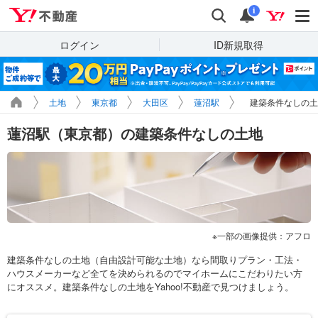
Yahoo!不動産
検索
通知
i
ログイン
ID新規取得
土地
東京都
大田区
蓮沼駅
建築条件なしの土
蓮沼駅（東京都）の建築条件なしの土地
一部の画像提供：アフロ
建築条件なしの土地（自由設計可能な土地）なら間取りプラン・工法・
ハウスメーカーなど全てを決められるのでマイホームにこだわりたい方
にオススメ。建築条件なしの土地をYahoo!不動産で見つけましょう。