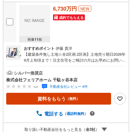
6,730万円
NEW
成約でもらえる
画像
11
枚
おすすめポイント
伊藤 貴洋
【建築条件無し土地☆全2区画:2区画】土地売り期日2026年
9月上旬頃まで！注文住宅をご検討の方はお早めにお問い合
わせ下さい♪LDK＋5部屋＋車庫の建物参考プラン有◎公園
徒歩2分、買い物施設も近隣に◎フェリアホーム千駄ヶ谷本
シルバー推奨店
店は、渋谷区・新宿区・目黒区・世田谷区・品川区・大田
株式会社フェリアホーム 千駄ヶ谷本店
区を中心に城南・都心エリアで、土地・新築戸建・中古戸
-.--
不動産会社レビュー 4件
建・マンションなど幅広い物件を取り扱っております！■イ
ンターネット予約で当日見学が可能です（1）［室内・現地
資料をもらう
（無料）
を見学する］をクリック（2）本日～4日以内をご希望の方
は「ご要望・ご質問欄」に希望日時をご記入ください！■9:
30～20:00はお電話でのお問い合わせがスムーズです。【Y
電話する
（通話料無料）
ahoo！ 不動産キャンペーン対象店舗】当店で物件を成約す
るとPayPayポイントがもらえる「Yahoo！不動産 物件ご成
取り扱い不動産会社をもっと見る（
全
3
社
）
約キャンペーン」の対象になります。「資料をもらう」