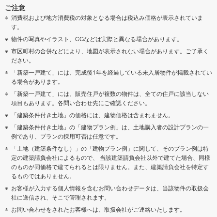
ご注意
消費税および地方消費税の対象となる場合は税込み価格が表示されていま
す。
物件の写真やイラスト、CGなどは実際と異なる場合があります。
市区町村の合併などにより、地図が表示されない場合があります。ご了承く
ださい。
「新築一戸建て」には、完成後1年を経過している未入居物件が掲載されてい
る場合があります。
「新築一戸建て」には、販売住戸が複数の物件は、全ての住戸に該当しない
項目もあります。各問い合わせ先にご確認ください。
「建築条件付き土地」の価格には、建物価格は含まれません。
「建築条件付き土地」の「建物プラン例」は、土地購入者の設計プランの一
例であり、プランの採用可否は任意です。
「土地（建築条件なし）」の「建物プラン例」に関して、そのプラン例は特
定の建築請負会社によるもので、 当該建築請負会社以外で建てた場合、同様
のものが同価格で建てられるとは限りません。また、建築請負会社を特定す
るものではありません。
お客様が入力する個人情報を含むお問い合わせデータは、当該物件の取扱会
社に送信され、そこで管理されます。
お問い合わせをされたお客様へは、取扱会社がご連絡いたします。