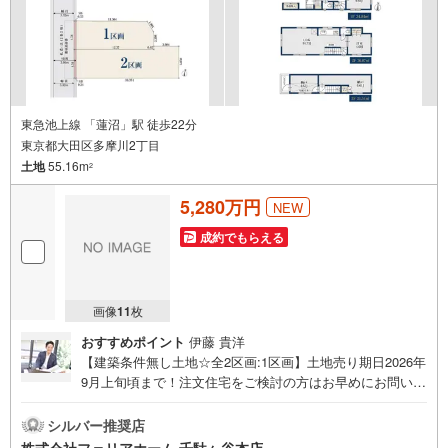
トを作り上げられます！リフォームプランナーの同行も可
能です。
東急池上線 「蓮沼」駅 徒歩22分
東京都大田区多摩川2丁目
土地
55.16m
2
5,280万円
NEW
成約でもらえる
画像
11
枚
おすすめポイント
伊藤 貴洋
【建築条件無し土地☆全2区画:1区画】土地売り期日2026年
9月上旬頃まで！注文住宅をご検討の方はお早めにお問い合
わせ下さい♪LDK＋4部屋＋車庫の建物参考プラン有◎公園
徒歩2分、買い物施設も近隣に◎フェリアホーム千駄ヶ谷本
シルバー推奨店
店は、渋谷区・新宿区・目黒区・世田谷区・品川区・大田
株式会社フェリアホーム 千駄ヶ谷本店