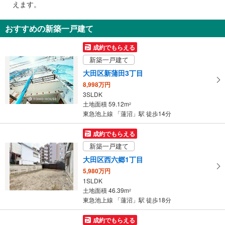
えます。
通
知
おすすめの新築一戸建て
を
受
成約でもらえる
け
新築一戸建て
取
大田区新蒲田3丁目
る
8,998万円
・
3SLDK
条
土地面積 59.12m
2
件
東急池上線 「蓮沼」駅 徒歩14分
を
マ
成約でもらえる
イ
新築一戸建て
ペ
大田区西六郷1丁目
ー
5,980万円
ジ
1SLDK
に
土地面積 46.39m
2
保
東急池上線 「蓮沼」駅 徒歩18分
存
す
成約でもらえる