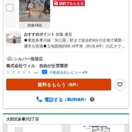
成約でもらえる
画像
14
枚
おすすめポイント
加藤 優音
◆東急多摩川線「矢口渡」駅まで徒歩約9分の立地で通勤・
通学も快適◆土地面積約55.16平米（約16.6坪）の広さです
◆現況更地につき解体費用が掛からず、購入後はスムーズ
に建築計画を進められます◆バランスの良い整った区画
シルバー推奨店
で、自由度の高い設計が可能◆建築条件はございませんの
株式会社ウィル 自由が丘営業所
で、ご家族のライフスタイルに合わせた住まいづくりが可
-.--
不動産会社レビュー 4件
能です◆建物参考プランもご用意しております。ぜひお気
軽にご相談ください◆「矢口小学校」まで徒歩約8分！子育
資料をもらう
（無料）
て世帯にも嬉しい立地です◆「西友（矢口ノ渡店）」まで
徒歩約6分！日々のお買い物にも困りません【営業時間 10:
00～19:00】上記時間はお電話が繋がりやすくなっておりま
電話する
（通話料無料）
す。お気軽にご連絡下さい！現地を見学される場合はご見
学予約ボタンよりご希望の日時をご記入いただけますとス
ムーズにご案内が可能です。～住宅ローン～諸費用込融資
大田区多摩川2丁目
や築年数の古い物件のローンも得意としており、最適な銀
行をご提案します。～リフォーム～理想の間取り、テイス