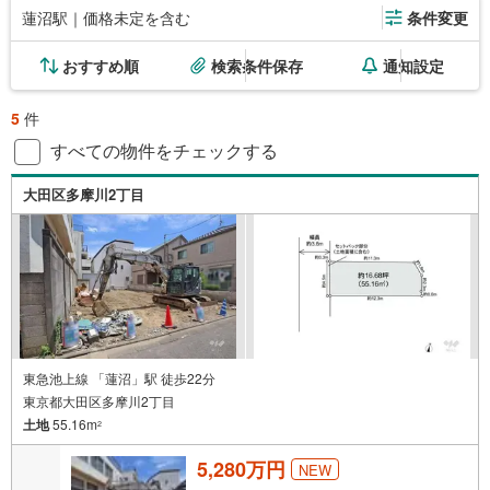
蓮沼駅｜価格未定を含む
条件変更
おすすめ順
検索条件保存
通知設定
5
件
すべての物件をチェックする
大田区多摩川2丁目
東急池上線 「蓮沼」駅 徒歩22分
東京都大田区多摩川2丁目
土地
55.16m
2
5,280万円
NEW