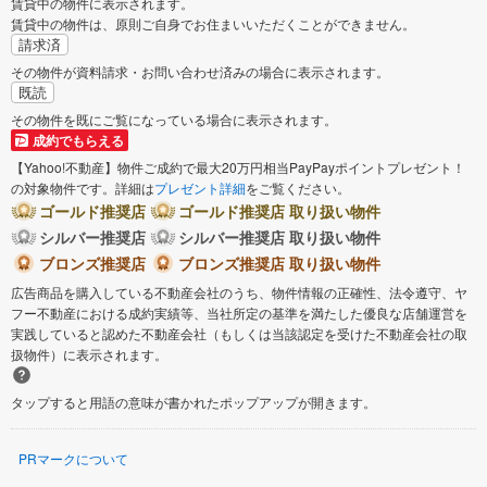
賃貸中の物件に表示されます。
賃貸中の物件は、原則ご自身でお住まいいただくことができません。
請求済
その物件が資料請求・お問い合わせ済みの場合に表示されます。
既読
その物件を既にご覧になっている場合に表示されます。
成約でもらえる
【Yahoo!不動産】物件ご成約で最大20万円相当PayPayポイントプレゼント！
の対象物件です。詳細は
プレゼント詳細
をご覧ください。
ゴールド推奨店
ゴールド推奨店 取り扱い物件
シルバー推奨店
シルバー推奨店 取り扱い物件
ブロンズ推奨店
ブロンズ推奨店 取り扱い物件
広告商品を購入している不動産会社のうち、物件情報の正確性、法令遵守、ヤ
フー不動産における成約実績等、当社所定の基準を満たした優良な店舗運営を
実践していると認めた不動産会社（もしくは当該認定を受けた不動産会社の取
扱物件）に表示されます。
タップすると用語の意味が書かれたポップアップが開きます。
PRマークについて