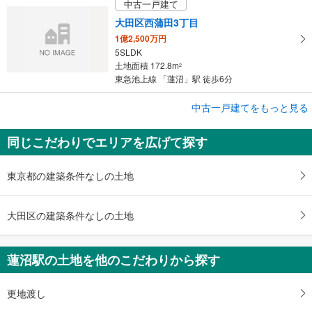
中古一戸建て
大田区西蒲田3丁目
1億2,500万円
5SLDK
土地面積 172.8m
2
東急池上線 「蓮沼」駅 徒歩6分
中古一戸建てをもっと見る
中古一戸建て
大田区中央6丁目
同じこだわりでエリアを広げて探す
1億9,000万円
5SLDK（S＝サービスルーム（納戸））
土地面積 299.25m
2
東京都の建築条件なしの土地
東急池上線 「蓮沼」駅 徒歩29分
大田区の建築条件なしの土地
蓮沼駅の土地を他のこだわりから探す
更地渡し