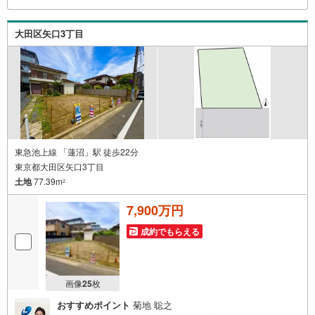
「見学予約をする」ボタンからお問い合わせください。※必
ずYahoo！ JAPAN IDでログインしてください。※PayPay
大田区矢口3丁目
ポイントは出金と譲渡はできません。
東急池上線 「蓮沼」駅 徒歩22分
東京都大田区矢口3丁目
土地
77.39m
2
7,900万円
成約でもらえる
画像
25
枚
おすすめポイント
菊地 聡之