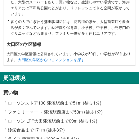
た、大型のスーパーもあり、買い物など、生活しやすい環境です。海岸
に
エリアには平和島公園などがあり、リフレッシュできる空間が広がって
関
います。
す
多くの人でにぎわう蒲田駅周辺には、商店街のほか、大型商業店や飲食
る
店が多く並んでいます。幼稚園や保育園、小学校、中学校、小児専門の
情
クリニックなども集まり、ファミリー層が多く住むエリアです。
報
大田区の学区情報
大田区の学区情報は公開されています。小学校が59件、中学校が28件あり
ます。
大田区の学区から中古マンションを探す
周辺環境
買い物
ローソンストア100 蓮沼駅前まで51m (徒歩1分)
ファミリーマート 蓮沼駅西店まで53m (徒歩1分)
ローソン LTF大田蓮沼駅前まで69m (徒歩1分)
鈴栄食品まで171m (徒歩3分)
ライフ 西蒲田店まで292m (徒歩4分)