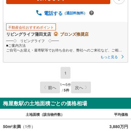
電話する
（通話料無料）
不動産会社おすすめポイント
リビングライフ蒲田支店
ブロンズ推奨店
━━◇ リビングライフ ◇━━
■ご案内方法
ご自宅へお迎え・最寄駅等でお待ち合わせ、弊社へのご来社など、ご相談
くださいませ。ご希望があれば周辺環境、お客様の希望に合わせた物件な
もっと見る
どもご案内をいたします
■ご予約方法
1
事前に鍵の手配が必要な場合がありますので、お早目にご連絡をいただけ
ると、ご案内がスムーズです。
1
〜
5
件
前へ
次へ
■資金のご相談もお気軽にどうぞ！
/
5
件
ライフプラン作成や住宅ローンはどこの銀行がいい？適切な借入額は？な
どご質問にもFPがしっかりとお答えいたします
梅屋敷駅の土地面積ごとの価格相場
■キッズスペースもご用意
お子様が退屈しないよう、DVD、おもちゃ、絵本などキッズスペースも充
土地面積（該当物件数）
平均価格
実させておりますので、ご安心下さい
■お客様駐車場をご用意しております
50m
未満
（
1
件）
3,880万円
2
詳しくはスタッフよりお伝えさせて頂きます