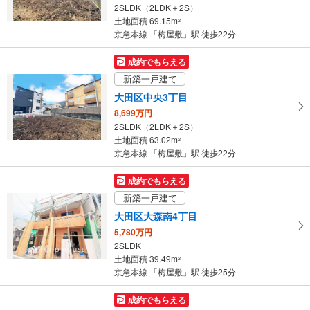
2SLDK（2LDK＋2S）
条
土地面積 69.15m
2
件
京急本線 「梅屋敷」駅 徒歩22分
を
マ
成約でもらえる
イ
新築一戸建て
ペ
大田区中央3丁目
ー
8,699万円
ジ
2SLDK（2LDK＋2S）
に
土地面積 63.02m
2
保
京急本線 「梅屋敷」駅 徒歩22分
存
す
成約でもらえる
る
新築一戸建て
大田区大森南4丁目
5,780万円
2SLDK
土地面積 39.49m
2
京急本線 「梅屋敷」駅 徒歩25分
成約でもらえる