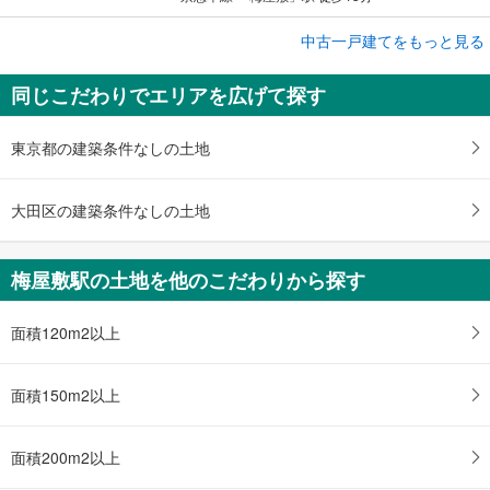
成約でもらえる
中古一戸建てをもっと見る
中古一戸建て
同じこだわりでエリアを広げて探す
大田区北糀谷2丁目
5,997万円
3LDK
東京都の建築条件なしの土地
土地面積 41.02m
2
京急本線 「梅屋敷」駅 徒歩10分
大田区の建築条件なしの土地
梅屋敷駅の土地を他のこだわりから探す
面積120m2以上
面積150m2以上
面積200m2以上