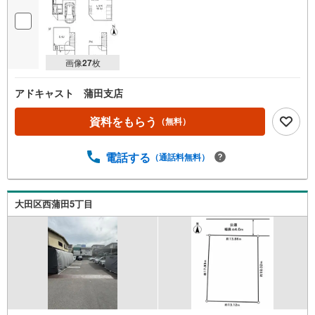
画像
27
枚
アドキャスト 蒲田支店
資料をもらう
（無料）
電話する
（通話料無料）
大田区西蒲田5丁目