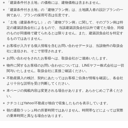
「建築条件付き土地」の価格には、建物価格は含まれません。
「建築条件付き土地」の「建物プラン例」は、土地購入者の設計プランの一
例であり、プランの採用可否は任意です。
「土地（建築条件なし）」の「建物プラン例」に関して、そのプラン例は特
定の建築請負会社によるもので、 当該建築請負会社以外で建てた場合、同様
のものが同価格で建てられるとは限りません。また、建築請負会社を特定す
るものではありません。
お客様が入力する個人情報を含むお問い合わせデータは、当該物件の取扱会
社に送信され、そこで管理されます。
お問い合わせをされたお客様へは、取扱会社がご連絡いたします。
物件に関するお客様のお問い合わせについては、LINEヤフー株式会社は一切
関与いたしません。取扱会社に直接ご確認ください。
不動産購入の検討、契約にあたってはお客様ご自身が情報を確認し、各会社
より十分な説明を受け判断してください。
本ページの掲載内容は変更される場合があります。あらかじめご了承くださ
い。
クチコミはYahoo!不動産が独自で収集したものを表示しています。
朝の通勤ラッシュ時の所要時間ではありません。時間帯などによっては実際
の乗車時間と異なる場合があります。