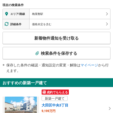
（○：有り △：要駅員設備 ×：無し）
現在の検索条件
地上⇔改札⇔ホーム：○
エレベータ
梅屋敷駅
エリア/路線
・各ホーム⇔改札
エスカレータ
価格未定を含む
詳細条件
・各ホーム⇔中２Ｆ
こ
トイレ
新着物件通知を受け取る
の
《多機能トイレ》
検
・改札外
索
その他
検索条件を保存する
条
・ＡＥＤ
件
保存した条件の確認・通知設定の変更・解除は
マイページ
から行
で
えます。
通
知
おすすめの新築一戸建て
を
受
成約でもらえる
け
新築一戸建て
取
大田区中央3丁目
る
9,199万円
・