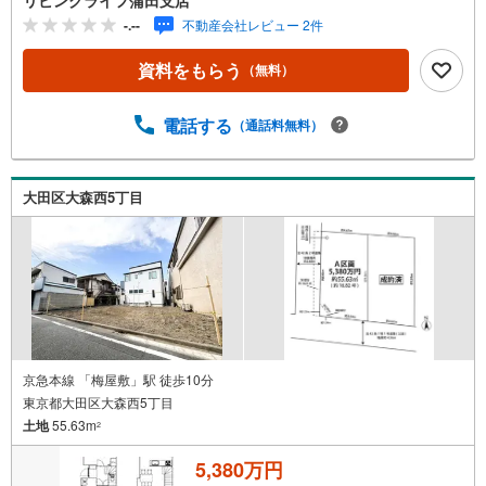
をいただけると、ご案内がスムーズです。■資金のご相談も
-.--
不動産会社レビュー 2件
お気軽にどうぞ！ライフプラン作成や住宅ローンはどこの
銀行がいい？適切な借入額は？などご質問にもFPがしっか
資料をもらう
（無料）
りとお答えいたします■キッズスペースもご用意お子様が退
屈しないよう、DVD、おもちゃ、絵本などキッズスペース
も充実させておりますので、ご安心下さい■お客様駐車場を
電話する
（通話料無料）
ご用意しております詳しくはスタッフよりお伝えさせて頂
きます弊社が会員様のみにご提供する先行公開物件も多数
ご提案いたします。ホームページにて会員登録ください資
大田区大森西5丁目
料請求は【下部のオレンジ色資料請求ボタン】よりお問い
合わせください
京急本線 「梅屋敷」駅 徒歩10分
東京都大田区大森西5丁目
土地
55.63m
2
5,380万円