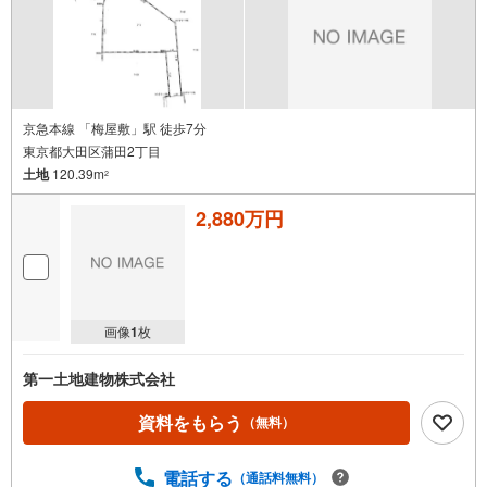
京急本線 「梅屋敷」駅 徒歩7分
東京都大田区蒲田2丁目
土地
120.39m
2
2,880万円
画像
1
枚
第一土地建物株式会社
資料をもらう
（無料）
電話する
（通話料無料）