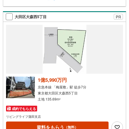
大田区大森西5丁目
PR
1億5,990万円
京急本線 「梅屋敷」駅 徒歩7分
東京都大田区大森西5丁目
土地 135.69m
2
成約でもらえる
リビングライフ蒲田支店
資料をもらう
（無料）