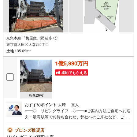
京急本線 「梅屋敷」駅 徒歩7分
東京都大田区大森西5丁目
土地
135.69m
2
1億5,990万円
成約でもらえる
画像
26
枚
おすすめポイント
大崎 直人
━━◇ リビングライフ ◇━━■ご案内方法ご自宅へお迎
え・最寄駅等でお待ち合わせ、弊社へのご来社など、ご相
談くださいませ。ご希望があれば周辺環境、お客様の希望
に合わせた物件などもご案内をいたします■ご予約方法事前
ブロンズ推奨店
に鍵の手配が必要な場合がありますので、お早目にご連絡
リビングライフ蒲田支店