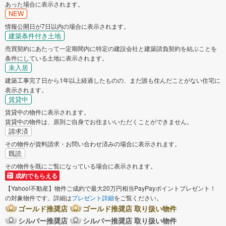
あった場合に表示されます。
NEW
情報公開日が7日以内の場合に表示されます。
建築条件付き土地
売買契約にあたって一定期間内に特定の建設会社と建築請負契約を結ぶことを
条件にしている土地に表示されます。
未入居
建築工事完了日から1年以上経過したものの、まだ誰も住んだことがない住宅に
表示されます。
賃貸中
賃貸中の物件に表示されます。
賃貸中の物件は、原則ご自身でお住まいいただくことができません。
請求済
その物件が資料請求・お問い合わせ済みの場合に表示されます。
既読
その物件を既にご覧になっている場合に表示されます。
成約でもらえる
【Yahoo!不動産】物件ご成約で最大20万円相当PayPayポイントプレゼント！
の対象物件です。詳細は
プレゼント詳細
をご覧ください。
ゴールド推奨店
ゴールド推奨店 取り扱い物件
シルバー推奨店
シルバー推奨店 取り扱い物件