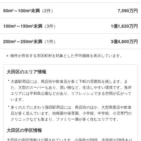
弊社が会員様のみにご提供する先行公開物件も多数ご提案いたします。ホ
50m
～100m
未満
（
2
件）
7,590万円
2
2
ームページにて会員登録ください
資料請求は【下部のオレンジ色資料請求ボタン】よりお問い合わせくださ
100m
～150m
未満
（
3
件）
1億1,620万円
2
2
い
200m
～250m
未満
（
1
件）
3億4,800万円
2
2
物件が所在する市区町村を対象とした平均価格を表示しています。
大
大田区のエリア情報
田
大森駅周辺には、商店街や飲食店が多く下町の雰囲気を残します。ま
区
た、大型のスーパーもあり、買い物など、生活しやすい環境です。海岸
に
エリアには平和島公園などがあり、リフレッシュできる空間が広がって
関
います。
す
多くの人でにぎわう蒲田駅周辺には、商店街のほか、大型商業店や飲食
る
店が多く並んでいます。幼稚園や保育園、小学校、中学校、小児専門の
情
クリニックなども集まり、ファミリー層が多く住むエリアです。
報
大田区の学区情報
大田区の学区情報は公開されています。小学校が59件、中学校が28件あり