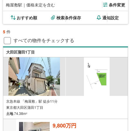
梅屋敷駅｜価格未定を含む
条件変更
おすすめ順
検索条件保存
通知設定
5
件
すべての物件をチェックする
大田区蒲田1丁目
京急本線 「梅屋敷」駅 徒歩11分
東京都大田区蒲田1丁目
土地
74.38m
2
9,800万円