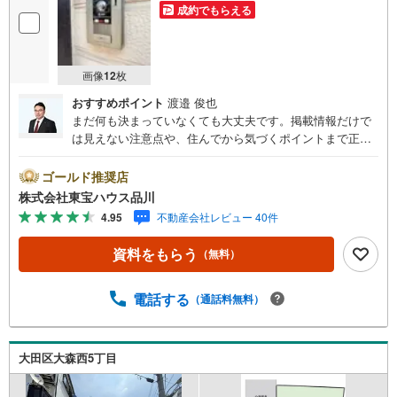
成約でもらえる
画像
12
枚
おすすめポイント
渡邉 俊也
まだ何も決まっていなくても大丈夫です。掲載情報だけで
は見えない注意点や、住んでから気づくポイントまで正直
にお伝えします。東宝ハウス品川では、良いことも悪いこ
とも包み隠さずお伝えし、「納得して選ぶ」ためのサポー
ゴールド推奨店
トを大切にしています。現地でしか分からないリアルな情
株式会社東宝ハウス品川
報も含めて、一緒に後悔しない住まい探しを進めていきま
4.95
不動産会社レビュー 40件
しょう。まずはお気軽にご相談ください。【Yahoo！ 不動
産キャンペーン対象店舗】当店で物件を成約するとPayPay
資料をもらう
（無料）
ボーナスライトがもらえる「Yahoo！ 不動産 物件ご成約キ
ャンペーン」の対象になります。「資料をもらう」「見学
予約をする」ボタンからお問い合わせください。※必ずYah
電話する
（通話料無料）
oo！ JAPAN IDでログインしてください。※PayPayボーナ
スライトは出金と譲渡はできません。ご案内・詳細な資料
のご請求はお気軽にどうぞ♪お電話でのお問い合わせも常
大田区大森西5丁目
時受け付けております！お気軽にお問い合わせください。