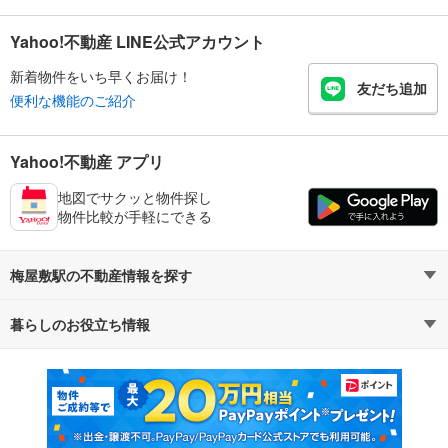
Yahoo!不動産 LINE公式アカウント
新着物件をいち早くお届け！
友だち追加
便利な機能のご紹介
Yahoo!不動産 アプリ
地図でサクッと物件探し
物件比較が手軽にできる
梅屋敷駅の不動産情報を探す
暮らしのお役立ち情報
不動産・住宅
賃貸住宅
マンションカタログ
教えて！住まいの先生
新築マンション
中古マンション
新築一戸建て
中古一戸建て