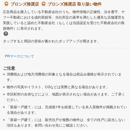
ブロンズ推奨店
ブロンズ推奨店 取り扱い物件
広告商品を購入している不動産会社のうち、物件情報の正確性、法令遵守、ヤ
フー不動産における成約実績等、当社所定の基準を満たした優良な店舗運営を
実践していると認めた不動産会社（もしくは当該認定を受けた不動産会社の取
扱物件）に表示されます。
タップすると用語の意味が書かれたポップアップが開きます。
PRマークについて
ご注意
消費税および地方消費税の対象となる場合は税込み価格が表示されていま
す。
物件の写真やイラスト、CGなどは実際と異なる場合があります。
市区町村の合併などにより、地図が表示されない場合があります。ご了承く
ださい。
「新築一戸建て」には、完成後1年を経過している未入居物件が掲載されてい
る場合があります。
「新築一戸建て」には、販売住戸が複数の物件は、全ての住戸に該当しない
項目もあります。各問い合わせ先にご確認ください。