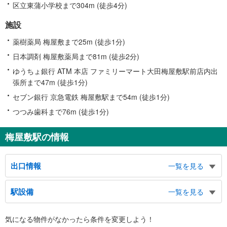
区立東蒲小学校まで304m (徒歩4分)
施設
薬樹薬局 梅屋敷まで25m (徒歩1分)
日本調剤 梅屋敷薬局まで81m (徒歩2分)
ゆうちょ銀行 ATM 本店 ファミリーマート大田梅屋敷駅前店内出
張所まで47m (徒歩1分)
セブン銀行 京急電鉄 梅屋敷駅まで54m (徒歩1分)
つつみ歯科まで76m (徒歩1分)
梅屋敷駅の情報
出口情報
一覧を見る
出口
駅設備
一覧を見る
東邦大学（医学部）、東邦大学医療センター大森病院、大田区総合体育館
バリアフリー状況
気になる物件がなかったら
条件を変更しよう！
※段差なしでの移動経路