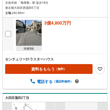
京急本線 「梅屋敷」駅 徒歩18分
東京都大田区西蒲田5丁目
土地
240.99m
2
3億4,800万円
画像
3
枚
センチュリー21ラスターハウス
資料をもらう
（無料）
電話する
（通話料無料）
大田区蒲田2丁目