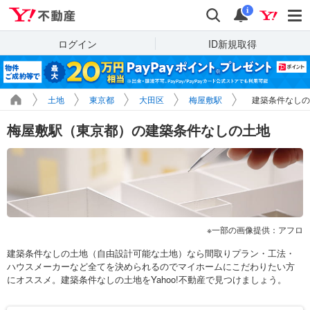
Yahoo!不動産
検索
通知
i
ログイン
ID新規取得
土地
東京都
大田区
梅屋敷駅
建築条件なしの
梅屋敷駅（東京都）の建築条件なしの土地
一部の画像提供：アフロ
建築条件なしの土地（自由設計可能な土地）なら間取りプラン・工法・
ハウスメーカーなど全てを決められるのでマイホームにこだわりたい方
にオススメ。建築条件なしの土地をYahoo!不動産で見つけましょう。