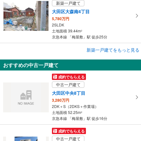
新築一戸建て
大田区大森南4丁目
5,780万円
2SLDK
土地面積 39.44m
2
京急本線 「梅屋敷」駅 徒歩25分
成約でもらえる
新築一戸建てをもっと見る
新築一戸建て
おすすめの中古一戸建て
大田区大森南4丁目
5,780万円
成約でもらえる
2SLDK
中古一戸建て
土地面積 39.49m
2
京急本線 「梅屋敷」駅 徒歩25分
大田区中央8丁目
3,280万円
2DK＋S（2DKS＋作業場）
土地面積 52.25m
2
京急本線 「梅屋敷」駅 徒歩16分
成約でもらえる
中古一戸建て