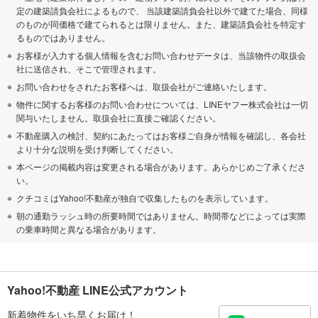
定の建築請負会社によるもので、 当該建築請負会社以外で建てた場合、同様
のものが同価格で建てられるとは限りません。また、建築請負会社を特定す
るものではありません。
お客様が入力する個人情報を含むお問い合わせデータは、当該物件の取扱会
社に送信され、そこで管理されます。
お問い合わせをされたお客様へは、取扱会社がご連絡いたします。
物件に関するお客様のお問い合わせについては、LINEヤフー株式会社は一切
関与いたしません。取扱会社に直接ご確認ください。
不動産購入の検討、契約にあたってはお客様ご自身が情報を確認し、各会社
より十分な説明を受け判断してください。
本ページの掲載内容は変更される場合があります。あらかじめご了承くださ
い。
クチコミはYahoo!不動産が独自で収集したものを表示しています。
朝の通勤ラッシュ時の所要時間ではありません。時間帯などによっては実際
の乗車時間と異なる場合があります。
Yahoo!不動産 LINE公式アカウント
新着物件をいち早くお届け！