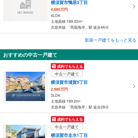
横須賀市鴨居3丁目
4,680万円
4LDK
土地面積 189.02m
2
京急本線 「馬堀海岸」駅 徒歩46分
成約でもらえる
新築一戸建てをもっと見る
新築一戸建て
おすすめの中古一戸建て
横須賀市浦上台2丁目
3,650万円
成約でもらえる
4LDK
中古一戸建て
土地面積 100.47m
2
京急本線 「馬堀海岸」駅 徒歩16分
横須賀市浦賀5丁目
2,980万円
3LDK
土地面積 180.2m
2
京急本線 「馬堀海岸」駅 徒歩28分
成約でもらえる
中古一戸建て
横須賀市走水1丁目