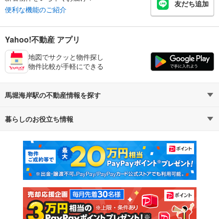
友だち追加
便利な機能のご紹介
Yahoo!不動産 アプリ
地図でサクッと物件探し
物件比較が手軽にできる
馬堀海岸駅の不動産情報を探す
暮らしのお役立ち情報
不動産・住宅
賃貸住宅
マンションカタログ
教えて！住まいの先生
新築マンション
中古マンション
新築一戸建て
中古一戸建て
注文住宅
土地