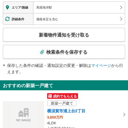
情
馬堀海岸駅
エリア/路線
報
価格未定を含む
詳細条件
こ
新着物件通知を受け取る
の
検
索
検索条件を保存する
条
件
保存した条件の確認・通知設定の変更・解除は
マイページ
から行
で
えます。
通
知
おすすめの新築一戸建て
を
受
成約でもらえる
け
新築一戸建て
取
横須賀市浦上台2丁目
る
3,850万円
・
4LDK
条