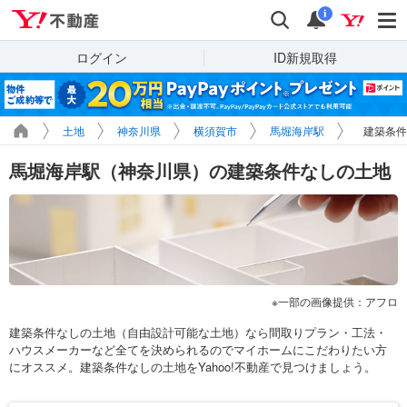
Yahoo!不動産
検索
通知
i
ログイン
ID新規取得
土地
神奈川県
横須賀市
馬堀海岸駅
建築条件
馬堀海岸駅（神奈川県）の建築条件なしの土地
一部の画像提供：アフロ
建築条件なしの土地（自由設計可能な土地）なら間取りプラン・工法・
ハウスメーカーなど全てを決められるのでマイホームにこだわりたい方
にオススメ。建築条件なしの土地をYahoo!不動産で見つけましょう。