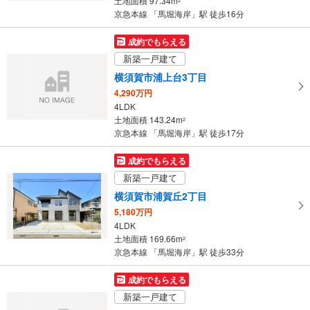
土地面積 97.34m
2
件
京急本線 「馬堀海岸」駅 徒歩16分
を
マ
成約でもらえる
イ
新築一戸建て
ペ
横須賀市浦上台3丁目
ー
4,290万円
ジ
4LDK
に
土地面積 143.24m
2
保
京急本線 「馬堀海岸」駅 徒歩17分
存
す
成約でもらえる
る
新築一戸建て
横須賀市浦賀丘2丁目
5,180万円
4LDK
土地面積 169.66m
2
京急本線 「馬堀海岸」駅 徒歩33分
成約でもらえる
新築一戸建て