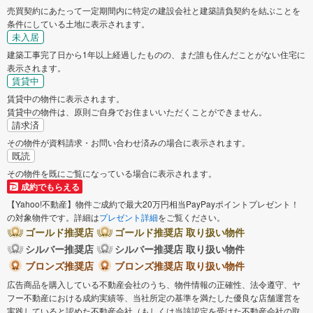
売買契約にあたって一定期間内に特定の建設会社と建築請負契約を結ぶことを
条件にしている土地に表示されます。
未入居
建築工事完了日から1年以上経過したものの、まだ誰も住んだことがない住宅に
表示されます。
賃貸中
賃貸中の物件に表示されます。
賃貸中の物件は、原則ご自身でお住まいいただくことができません。
請求済
その物件が資料請求・お問い合わせ済みの場合に表示されます。
既読
その物件を既にご覧になっている場合に表示されます。
成約でもらえる
【Yahoo!不動産】物件ご成約で最大20万円相当PayPayポイントプレゼント！
の対象物件です。詳細は
プレゼント詳細
をご覧ください。
ゴールド推奨店
ゴールド推奨店 取り扱い物件
シルバー推奨店
シルバー推奨店 取り扱い物件
ブロンズ推奨店
ブロンズ推奨店 取り扱い物件
広告商品を購入している不動産会社のうち、物件情報の正確性、法令遵守、ヤ
フー不動産における成約実績等、当社所定の基準を満たした優良な店舗運営を
実践していると認めた不動産会社（もしくは当該認定を受けた不動産会社の取