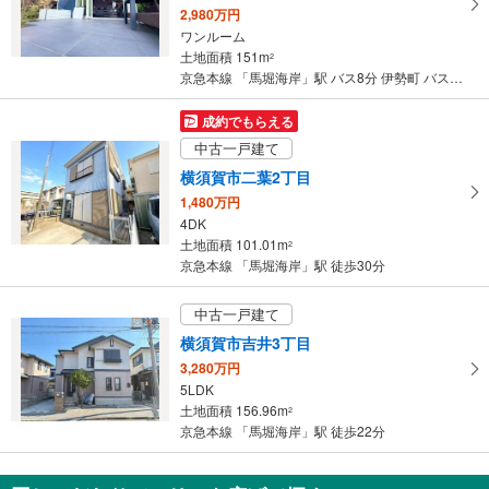
2,980万円
ワンルーム
土地面積 151m
2
京急本線 「馬堀海岸」駅 バス8分 伊勢町 バス停下車 徒歩5分
成約でもらえる
中古一戸建て
横須賀市二葉2丁目
1,480万円
4DK
土地面積 101.01m
2
京急本線 「馬堀海岸」駅 徒歩30分
中古一戸建て
横須賀市吉井3丁目
3,280万円
5LDK
土地面積 156.96m
2
京急本線 「馬堀海岸」駅 徒歩22分