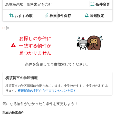
馬堀海岸駅｜価格未定を含む
条件変更
おすすめ順
検索条件保存
通知設定
0
件
お探しの条件に
一致する物件が
見つかりません
条件を変更して再度検索してください。
横
横須賀市の学区情報
須
横須賀市の学区情報は公開されています。小学校が41件、中学校が21件あ
賀
ります。
横須賀市の学区から中古マンションを探す
市
に
関
気になる物件がなかったら
条件を変更しよう！
す
現在の検索条件
る