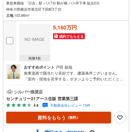
東急東横線 「日吉」駅 バス7分 駒が橋 バス停下車 徒歩2分
神奈川県横浜市港北区下田町3丁目
土地
103.86m
2
5,160万円
成約でもらえる
画像
1
枚
おすすめポイント
戸田 励哉
南東道路で陽当たり良好です。建築条件ございません。
「室内・現地を見学する」ボタンよりご予約いただくとご
見学がスムーズになります。【センチュリー21アース住販
のポイント】◆センチュリオン獲得店舗◆全国約970店舗あ
シルバー推奨店
るセンチュリー21のお店。その中でも、アメリカ本部が設
センチュリー21アース住販 営業第三課
ける一定基準を満たした、上位4％しか受賞できない賞。そ
4.8
不動産会社レビュー 10件
れが「センチュリオン」です。弊社はそのセンチュリオン
を2002年から欠かすことなく取り続けております。◆住宅
資料をもらう
（無料）
ローン相談会◆お客様にあった無理のない住宅ローンの試
算やご購入の際に実際かかる諸費用の概算も行っておりま
す。人生最大のお買い物になりますので、しっかりとした