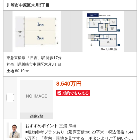
は優遇金利が0.1％変わるだけで、支払い総額に大きな変化
川崎市中原区木月3丁目
が生じます。取引の多い弊社は金融機関の特色、傾向、ト
レンドを熟知しておりますので、お客様のニーズにあった
金融機関をご紹介させて頂きます。
東急東横線 「日吉」駅 徒歩17分
神奈川県川崎市中原区木月3丁目
土地
80.19m
2
8,540万円
成約でもらえる
画像
2
枚
おすすめポイント
三浦 洋嗣
■建物参考プランあり（延床面積:96.23平米・税込価格:1,44
0万円）「室内・現地を見学する」ボタンよりご予約いただ