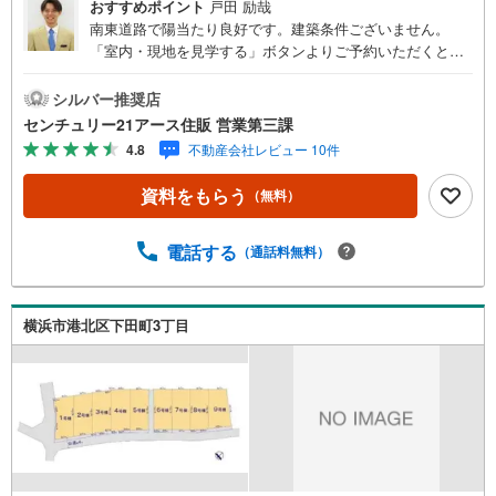
おすすめポイント
戸田 励哉
南東道路で陽当たり良好です。建築条件ございません。
「室内・現地を見学する」ボタンよりご予約いただくとご
見学がスムーズになります。【センチュリー21アース住販
のポイント】◆センチュリオン獲得店舗◆全国約970店舗あ
シルバー推奨店
るセンチュリー21のお店。その中でも、アメリカ本部が設
センチュリー21アース住販 営業第三課
ける一定基準を満たした、上位4％しか受賞できない賞。そ
4.8
不動産会社レビュー 10件
れが「センチュリオン」です。弊社はそのセンチュリオン
を2002年から欠かすことなく取り続けております。◆住宅
資料をもらう
（無料）
ローン相談会◆お客様にあった無理のない住宅ローンの試
算やご購入の際に実際かかる諸費用の概算も行っておりま
す。人生最大のお買い物になりますので、しっかりとした
電話する
（通話料無料）
資金計画のアドバイスをさせて頂きます。◆優遇金利にこ
だわる◆大きな金額を長期間で返済する住宅ローンは優遇
金利が0.1％変わるだけで、支払い総額に大きな変化が生じ
横浜市港北区下田町3丁目
ます。取引の多い弊社は金融機関の特色、傾向、トレンド
を熟知しておりますので、お客様のニーズにあった金融機
関をご紹介させて頂きます。