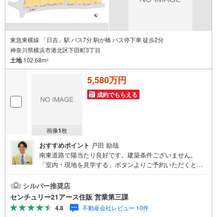
東急東横線 「日吉」駅 バス7分 駒が橋 バス停下車 徒歩2分
神奈川県横浜市港北区下田町3丁目
土地
102.68m
2
5,580万円
成約でもらえる
画像
1
枚
おすすめポイント
戸田 励哉
南東道路で陽当たり良好です。建築条件ございません。
「室内・現地を見学する」ボタンよりご予約いただくとご
見学がスムーズになります。【センチュリー21アース住販
のポイント】◆センチュリオン獲得店舗◆全国約970店舗あ
シルバー推奨店
るセンチュリー21のお店。その中でも、アメリカ本部が設
センチュリー21アース住販 営業第三課
ける一定基準を満たした、上位4％しか受賞できない賞。そ
4.8
不動産会社レビュー 10件
れが「センチュリオン」です。弊社はそのセンチュリオン