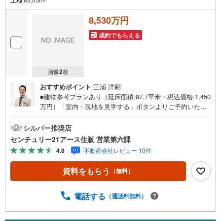
8,530万円
成約でもらえる
画像
2
枚
おすすめポイント
三浦 洋嗣
■建物参考プランあり（延床面積:97.7平米・税込価格:1,450
万円）「室内・現地を見学する」ボタンよりご予約いただ
くとご見学がスムーズになります。【センチュリー21アー
ス住販のポイント】◆センチュリオン獲得店舗◆全国約970
シルバー推奨店
店舗あるセンチュリー21のお店。その中でも、アメリカ本
センチュリー21アース住販 営業第六課
部が設ける一定基準を満たした、上位4％しか受賞できない
4.8
不動産会社レビュー 10件
賞。それが「センチュリオン」です。弊社はそのセンチュ
リオンを2002年から欠かすことなく取り続けております。
資料をもらう
（無料）
◆住宅ローン相談会◆お客様にあった無理のない住宅ロー
ンの試算やご購入の際に実際かかる諸費用の概算も行って
おります。人生最大のお買い物になりますので、しっかり
電話する
（通話料無料）
とした資金計画のアドバイスをさせて頂きます。◆優遇金
利にこだわる◆大きな金額を長期間で返済する住宅ローン