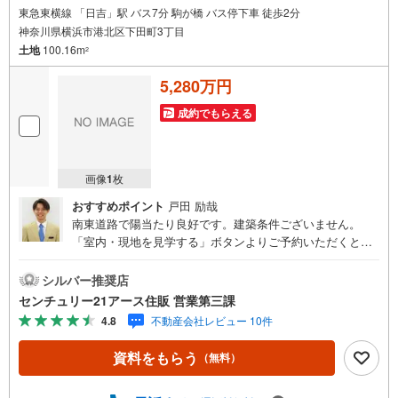
東急東横線 「日吉」駅 バス7分 駒が橋 バス停下車 徒歩2分
神奈川県横浜市港北区下田町3丁目
土地
100.16m
2
5,280万円
成約でもらえる
画像
1
枚
おすすめポイント
戸田 励哉
南東道路で陽当たり良好です。建築条件ございません。
「室内・現地を見学する」ボタンよりご予約いただくとご
見学がスムーズになります。【センチュリー21アース住販
のポイント】◆センチュリオン獲得店舗◆全国約970店舗あ
シルバー推奨店
るセンチュリー21のお店。その中でも、アメリカ本部が設
センチュリー21アース住販 営業第三課
ける一定基準を満たした、上位4％しか受賞できない賞。そ
4.8
不動産会社レビュー 10件
れが「センチュリオン」です。弊社はそのセンチュリオン
を2002年から欠かすことなく取り続けております。◆住宅
資料をもらう
（無料）
ローン相談会◆お客様にあった無理のない住宅ローンの試
算やご購入の際に実際かかる諸費用の概算も行っておりま