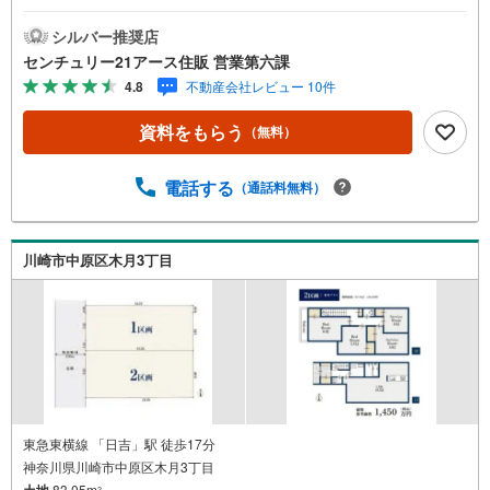
だくとご見学がスムーズになります。【センチュリー21ア
ース住販のポイント】◆センチュリオン獲得店舗◆全国約9
シルバー推奨店
70店舗あるセンチュリー21のお店。その中でも、アメリカ
センチュリー21アース住販 営業第六課
本部が設ける一定基準を満たした、上位4％しか受賞できな
4.8
不動産会社レビュー 10件
い賞。それが「センチュリオン」です。弊社はそのセンチ
ュリオンを2002年から欠かすことなく取り続けておりま
資料をもらう
（無料）
す。◆住宅ローン相談会◆お客様にあった無理のない住宅
ローンの試算やご購入の際に実際かかる諸費用の概算も行
っております。人生最大のお買い物になりますので、しっ
電話する
（通話料無料）
かりとした資金計画のアドバイスをさせて頂きます。◆優
遇金利にこだわる◆大きな金額を長期間で返済する住宅ロ
ーンは優遇金利が0.1％変わるだけで、支払い総額に大きな
川崎市中原区木月3丁目
変化が生じます。取引の多い弊社は金融機関の特色、傾
向、トレンドを熟知しておりますので、お客様のニーズに
あった金融機関をご紹介させて頂きます。
東急東横線 「日吉」駅 徒歩17分
神奈川県川崎市中原区木月3丁目
土地
83.05m
2