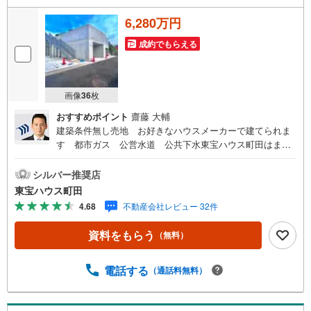
6,280万円
成約でもらえる
画像
36
枚
おすすめポイント
齋藤 大輔
建築条件無し売地 お好きなハウスメーカーで建てられま
す 都市ガス 公営水道 公共下水東宝ハウス町田はま
ず、お客様一人一人を知り、理解することから始めます。
お客様のお話をきちんとお聞きし、しっかり話し合う
シルバー推奨店
「心」のコミュニケーションが大切になります。だからこ
東宝ハウス町田
そ、それぞれのお客様にベストな「住まい」をご提案をす
4.68
不動産会社レビュー 32件
ることができるのです。インターネット予約で当日見学が
可能！（1）［室内・現地を見学する］をクリック（2）本
資料をもらう
（無料）
日～4日以内をご希望の方は「ご要望・ご質問欄」に希望日
時をご記入ください！【主要不動産流通各社の2025年度中
間期の売買仲介実績において、全国第9位の売買仲介実績で
電話する
（通話料無料）
す】※住宅新報よりたくさんのお客様からのお言葉に感謝し
てこれからも楽しく素敵なお家探しをお約束します。お家
探しを始めてみようと思われたらまずは、お気軽に東宝ハ