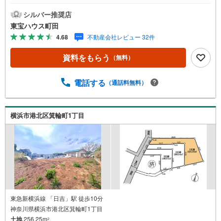
ず、お客様一人一人を知り、理解することから始めます。
お客様のお話をきちんとお聞きし、しっかり話し合う
シルバー推奨店
「心」のコミュニケーションが大切になります。だからこ
東宝ハウス町田
そ、それぞれのお客様にベストな「住まい」をご提案をす
4.68
不動産会社レビュー 32件
ることができるのです。インターネット予約で当日見学が
可能！（1）［室内・現地を見学する］をクリック（2）本
資料をもらう
（無料）
日～4日以内をご希望の方は「ご要望・ご質問欄」に希望日
時をご記入ください！【主要不動産流通各社の2025年度中
間期の売買仲介実績において、全国第9位の売買仲介実績で
電話する
（通話料無料）
す】※住宅新報よりたくさんのお客様からのお言葉に感謝し
てこれからも楽しく素敵なお家探しをお約束します。お家
探しを始めてみようと思われたらまずは、お気軽に東宝ハ
横浜市港北区箕輪町1丁目
ウス町田に相談してみませんか？スタッフ一同お客様のお
問合せをお待ちしております。
東急新横浜線 「日吉」駅 徒歩10分
神奈川県横浜市港北区箕輪町1丁目
土地
256.25m
2