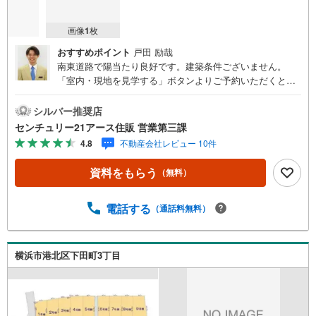
画像
1
枚
おすすめポイント
戸田 励哉
南東道路で陽当たり良好です。建築条件ございません。
「室内・現地を見学する」ボタンよりご予約いただくとご
見学がスムーズになります。【センチュリー21アース住販
のポイント】◆センチュリオン獲得店舗◆全国約970店舗あ
シルバー推奨店
るセンチュリー21のお店。その中でも、アメリカ本部が設
センチュリー21アース住販 営業第三課
ける一定基準を満たした、上位4％しか受賞できない賞。そ
4.8
不動産会社レビュー 10件
れが「センチュリオン」です。弊社はそのセンチュリオン
を2002年から欠かすことなく取り続けております。◆住宅
資料をもらう
（無料）
ローン相談会◆お客様にあった無理のない住宅ローンの試
算やご購入の際に実際かかる諸費用の概算も行っておりま
す。人生最大のお買い物になりますので、しっかりとした
電話する
（通話料無料）
資金計画のアドバイスをさせて頂きます。◆優遇金利にこ
だわる◆大きな金額を長期間で返済する住宅ローンは優遇
金利が0.1％変わるだけで、支払い総額に大きな変化が生じ
横浜市港北区下田町3丁目
ます。取引の多い弊社は金融機関の特色、傾向、トレンド
を熟知しておりますので、お客様のニーズにあった金融機
関をご紹介させて頂きます。