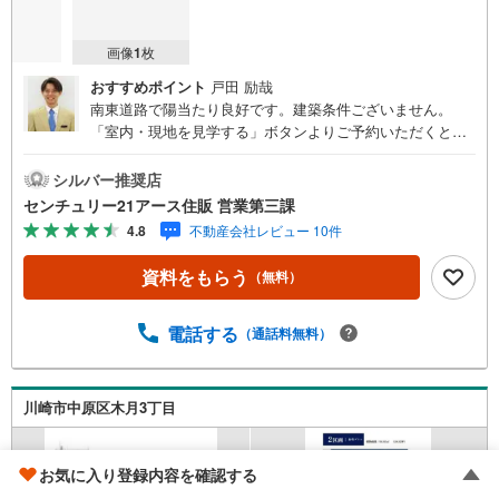
画像
1
枚
おすすめポイント
戸田 励哉
南東道路で陽当たり良好です。建築条件ございません。
「室内・現地を見学する」ボタンよりご予約いただくとご
見学がスムーズになります。【センチュリー21アース住販
のポイント】◆センチュリオン獲得店舗◆全国約970店舗あ
シルバー推奨店
るセンチュリー21のお店。その中でも、アメリカ本部が設
センチュリー21アース住販 営業第三課
ける一定基準を満たした、上位4％しか受賞できない賞。そ
4.8
不動産会社レビュー 10件
れが「センチュリオン」です。弊社はそのセンチュリオン
を2002年から欠かすことなく取り続けております。◆住宅
資料をもらう
（無料）
ローン相談会◆お客様にあった無理のない住宅ローンの試
算やご購入の際に実際かかる諸費用の概算も行っておりま
す。人生最大のお買い物になりますので、しっかりとした
電話する
（通話料無料）
資金計画のアドバイスをさせて頂きます。◆優遇金利にこ
だわる◆大きな金額を長期間で返済する住宅ローンは優遇
金利が0.1％変わるだけで、支払い総額に大きな変化が生じ
川崎市中原区木月3丁目
ます。取引の多い弊社は金融機関の特色、傾向、トレンド
を熟知しておりますので、お客様のニーズにあった金融機
関をご紹介させて頂きます。
お気に入り登録内容を確認する