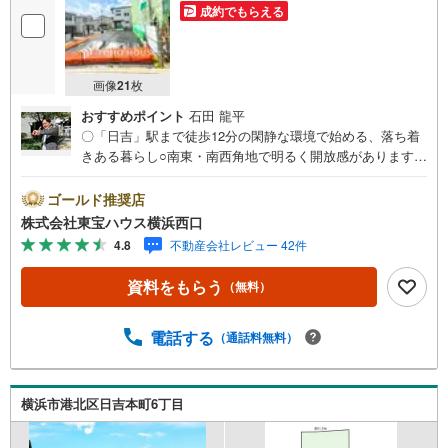
成約でもらえる
画像
21
枚
おすすめポイント
石田 龍平
〇「日吉」駅まで徒歩12分の閑静な環境で始める、落ち着
きある暮らし○南東・南西角地で明るく開放感があります○
建築条件はございません。お好みのプランで理想のマイホ
ームをーーーーYahoo！ 不動産キャンペーン対象店舗ーー
ゴールド推奨店
ーー当店で物件を成約するとPayPayボーナスライトがもら
株式会社東宝ハウス横浜西口
える「Yahoo！ 不動産 物件ご成約キャンペーン」の対象に
4.8
不動産会社レビュー 42件
なります。「資料をもらう」「見学予約をする」ボタンか
らお問い合わせください。※必ずYahoo！ JAPAN IDでログ
資料をもらう
（無料）
インしてください。※PayPayボーナスライトは出金と譲渡
はできません。有効期限は付与日から60日です。ーーーー
ーーーーーーーーーーーーーーーーーーーーーー紹介金融
電話する
（通話料無料）
機関/都市銀行利率/年利 0.95％（変動金利）※上記金利は 2
026年8月時点 のものであり、実際の適用金利は融資実行時
のものとなります。金利情勢により表記の返済額と異なる
横浜市港北区日吉本町6丁目
場合があります。ーーーーーーーーーーーーーーーーーー
ーーーーーーー