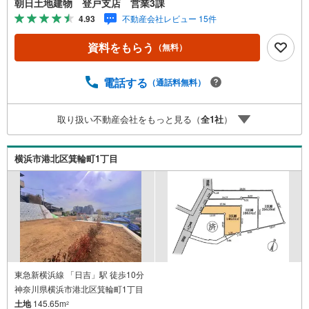
朝日土地建物 登戸支店 営業3課
りご予約をいただくとご見学がスムーズです。【創業42
4.93
不動産会社レビュー 15件
年】朝日土地建物株式会社は、神奈川県・東京都・埼玉県
の不動産を中心に取り扱っている不動産会社です。おかげ
資料をもらう
（無料）
さまで創業42年の信頼と安心でお客様の住まい探しを全力
でサポートいたします。不動産に関わるご質問ご相談な
ど、お気軽にお問合せください。【とことん納得】当社で
電話する
（通話料無料）
は担当営業が物件情報をご紹介しております。その後の物
件のご説明、資金計画、税金相談などについては、担当課
取り扱い不動産会社をもっと見る（
全
1
社
）
長も同席してご説明させていただきます。
横浜市港北区箕輪町1丁目
東急新横浜線 「日吉」駅 徒歩10分
神奈川県横浜市港北区箕輪町1丁目
土地
145.65m
2