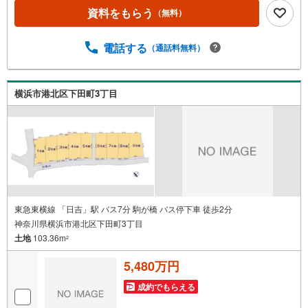
を2002年から欠かすことなく取り続けております。◆住宅
資料をもらう
（無料）
ローン相談会◆お客様にあった無理のない住宅ローンの試
算やご購入の際に実際かかる諸費用の概算も行っておりま
す。人生最大のお買い物になりますので、しっかりとした
電話する
（通話料無料）
資金計画のアドバイスをさせて頂きます。◆優遇金利にこ
だわる◆大きな金額を長期間で返済する住宅ローンは優遇
金利が0.1％変わるだけで、支払い総額に大きな変化が生じ
横浜市港北区下田町3丁目
ます。取引の多い弊社は金融機関の特色、傾向、トレンド
を熟知しておりますので、お客様のニーズにあった金融機
関をご紹介させて頂きます。
東急東横線 「日吉」駅 バス7分 駒が橋 バス停下車 徒歩2分
神奈川県横浜市港北区下田町3丁目
土地
103.36m
2
5,480万円
成約でもらえる