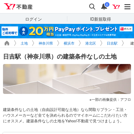
Yahoo!不動産
検索
通知
i
ログイン
ID新規取得
土地
神奈川県
横浜市
港北区
日吉駅
建
日吉駅（神奈川県）の建築条件なしの土地
一部の画像提供：アフロ
建築条件なしの土地（自由設計可能な土地）なら間取りプラン・工法・
ハウスメーカーなど全てを決められるのでマイホームにこだわりたい方
にオススメ。建築条件なしの土地をYahoo!不動産で見つけましょう。