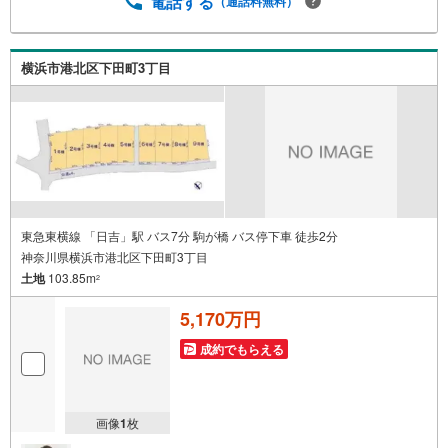
電話する
（通話料無料）
資金計画のアドバイスをさせて頂きます。◆優遇金利にこ
だわる◆大きな金額を長期間で返済する住宅ローンは優遇
金利が0.1％変わるだけで、支払い総額に大きな変化が生じ
横浜市港北区下田町3丁目
ます。取引の多い弊社は金融機関の特色、傾向、トレンド
を熟知しておりますので、お客様のニーズにあった金融機
関をご紹介させて頂きます。
東急東横線 「日吉」駅 バス7分 駒が橋 バス停下車 徒歩2分
神奈川県横浜市港北区下田町3丁目
土地
103.85m
2
5,170万円
成約でもらえる
画像
1
枚