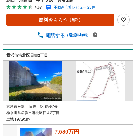
見学も対応可能です！☆JR横浜線「中山」駅徒歩1分！☆
4.67
不動産会社レビュー 28件
ご予約は『朝日土地建物中山店』まで！朝日土地建物グル
ープは地域密着を合言葉に全13店舗でその地域No.1を目指
資料をもらう
（無料）
しております。広告掲載していない物件も多数ございま
す。色々廻ったけど良い物件が無いなぁ・・頭金無くても
平気・・？お家の買替えってどうするの・・？etc.まずは
電話する
（通話料無料）
何でもお気軽にご相談ください！有資格者が丁寧にご説明
させていただきます！お問い合わせをお待ちしております!!
横浜市港北区日吉2丁目
東急東横線 「日吉」駅 徒歩7分
神奈川県横浜市港北区日吉2丁目
土地
197.95m
2
7,580万円