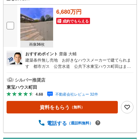
6,680万円
成約でもらえる
画像
36
枚
おすすめポイント
齋藤 大輔
建築条件無し売地 お好きなハウスメーカーで建てられま
す 都市ガス 公営水道 公共下水東宝ハウス町田はま
ず、お客様一人一人を知り、理解することから始めます。
お客様のお話をきちんとお聞きし、しっかり話し合う
シルバー推奨店
「心」のコミュニケーションが大切になります。だからこ
東宝ハウス町田
そ、それぞれのお客様にベストな「住まい」をご提案をす
4.68
不動産会社レビュー 32件
ることができるのです。インターネット予約で当日見学が
可能！（1）［室内・現地を見学する］をクリック（2）本
資料をもらう
（無料）
日～4日以内をご希望の方は「ご要望・ご質問欄」に希望日
時をご記入ください！【主要不動産流通各社の2025年度中
間期の売買仲介実績において、全国第9位の売買仲介実績で
電話する
（通話料無料）
す】※住宅新報よりたくさんのお客様からのお言葉に感謝し
てこれからも楽しく素敵なお家探しをお約束します。お家