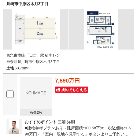
探しを始めてみようと思われたらまずは、お気軽に東宝ハ
川崎市中原区木月3丁目
ウス町田に相談してみませんか？スタッフ一同お客様のお
問合せをお待ちしております。
東急東横線 「日吉」駅 徒歩17分
神奈川県川崎市中原区木月3丁目
土地
63.73m
2
7,890万円
成約でもらえる
画像
2
枚
おすすめポイント
三浦 洋嗣
■建物参考プランあり（延床面積:100.58平米・税込価格:1,5
90万円）「室内・現地を見学する」ボタンよりご予約いた