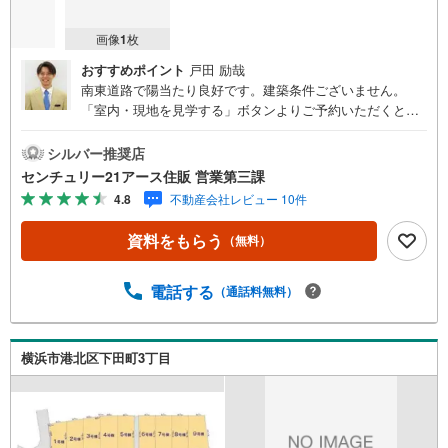
マ
イ
画像
1
枚
ペ
おすすめポイント
戸田 励哉
ー
南東道路で陽当たり良好です。建築条件ございません。
ジ
「室内・現地を見学する」ボタンよりご予約いただくとご
に
見学がスムーズになります。【センチュリー21アース住販
保
のポイント】◆センチュリオン獲得店舗◆全国約970店舗あ
シルバー推奨店
存
るセンチュリー21のお店。その中でも、アメリカ本部が設
センチュリー21アース住販 営業第三課
す
ける一定基準を満たした、上位4％しか受賞できない賞。そ
4.8
不動産会社レビュー 10件
る
れが「センチュリオン」です。弊社はそのセンチュリオン
を2002年から欠かすことなく取り続けております。◆住宅
資料をもらう
（無料）
ローン相談会◆お客様にあった無理のない住宅ローンの試
算やご購入の際に実際かかる諸費用の概算も行っておりま
す。人生最大のお買い物になりますので、しっかりとした
電話する
（通話料無料）
資金計画のアドバイスをさせて頂きます。◆優遇金利にこ
だわる◆大きな金額を長期間で返済する住宅ローンは優遇
金利が0.1％変わるだけで、支払い総額に大きな変化が生じ
横浜市港北区下田町3丁目
ます。取引の多い弊社は金融機関の特色、傾向、トレンド
を熟知しておりますので、お客様のニーズにあった金融機
関をご紹介させて頂きます。