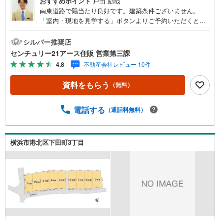
おすすめポイント
戸田 励哉
南東道路で陽当たり良好です。建築条件ございません。
「室内・現地を見学する」ボタンよりご予約いただくとご
見学がスムーズになります。【センチュリー21アース住販
のポイント】◆センチュリオン獲得店舗◆全国約970店舗あ
シルバー推奨店
るセンチュリー21のお店。その中でも、アメリカ本部が設
センチュリー21アース住販 営業第三課
ける一定基準を満たした、上位4％しか受賞できない賞。そ
4.8
不動産会社レビュー 10件
れが「センチュリオン」です。弊社はそのセンチュリオン
を2002年から欠かすことなく取り続けております。◆住宅
資料をもらう
（無料）
ローン相談会◆お客様にあった無理のない住宅ローンの試
算やご購入の際に実際かかる諸費用の概算も行っておりま
す。人生最大のお買い物になりますので、しっかりとした
電話する
（通話料無料）
資金計画のアドバイスをさせて頂きます。◆優遇金利にこ
だわる◆大きな金額を長期間で返済する住宅ローンは優遇
金利が0.1％変わるだけで、支払い総額に大きな変化が生じ
横浜市港北区下田町3丁目
ます。取引の多い弊社は金融機関の特色、傾向、トレンド
を熟知しておりますので、お客様のニーズにあった金融機
関をご紹介させて頂きます。