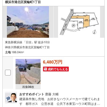
横浜市港北区箕輪町1丁目
ウス町田に相談してみませんか？スタッフ一同お客様のお
問合せをお待ちしております。
東急新横浜線 「日吉」駅 徒歩10分
神奈川県横浜市港北区箕輪町1丁目
土地
186.04m
2
6,480万円
成約でもらえる
画像
36
枚
おすすめポイント
齋藤 大輔
建築条件無し売地 お好きなハウスメーカーで建てられま
す 都市ガス 公営水道 公共下水東宝ハウス町田はま