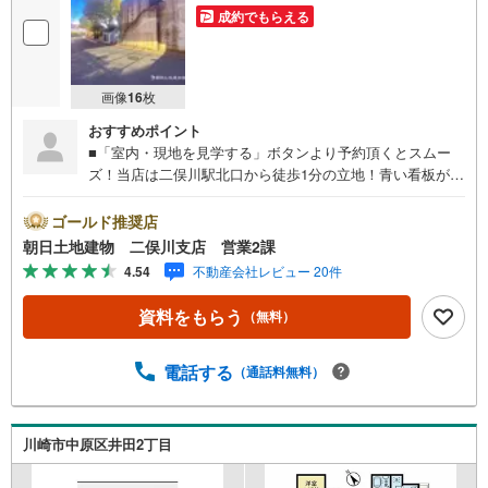
成約でもらえる
画像
16
枚
おすすめポイント
■「室内・現地を見学する」ボタンより予約頂くとスムー
ズ！当店は二俣川駅北口から徒歩1分の立地！青い看板が目
印です。■接客スペースとDVDや遊び道具が揃ったキッズコ
ーナーなど、お子様にも退屈せずにお過ごし頂けます。■
ゴールド推奨店
テレワークで作業効率のUP化オウチ時間で人生を豊かにす
朝日土地建物 二俣川支店 営業2課
るためにONとOFFを切り替えて、家族との時間も増えて幸
4.54
不動産会社レビュー 20件
せマイホームを！■ 住宅ローンのご相談承ります。■住まい
選びはフィーリングも大切です。現地の空気や雰囲気を感
資料をもらう
（無料）
じてみましょう。営業スタッフまでお問合せくださいま
せ。■当日の現地見学も承ります。物件は内装や質感なども
そうですが住まい選びはフィーリングも大切です。現地の
電話する
（通話料無料）
空気や雰囲気を感じてみましょう。住まいを決める大切な
情報ですお客様のこだわりを聞かせてください！■ ご来店
時にはお車の無料提携駐車場ございます。詳しくは営業ス
川崎市中原区井田2丁目
タッフまでお問合せくださいませ！■周辺の教育施設やスー
パー、ドラックストア等の情報、災害情報等がわかる「物