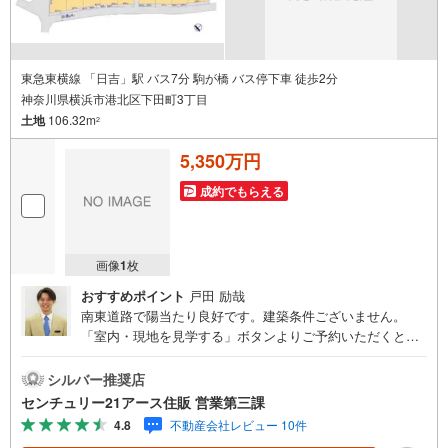
東急東横線 「日吉」駅 バス7分 駒が橋 バス停下車 徒歩2分
神奈川県横浜市港北区下田町3丁目
土地
106.32m
2
5,350万円
成約でもらえる
画像
1
枚
おすすめポイント
戸田 励哉
南東道路で陽当たり良好です。建築条件ございません。
「室内・現地を見学する」ボタンよりご予約いただくとご
見学がスムーズになります。【センチュリー21アース住販
のポイント】◆センチュリオン獲得店舗◆全国約970店舗あ
シルバー推奨店
るセンチュリー21のお店。その中でも、アメリカ本部が設
センチュリー21アース住販 営業第三課
ける一定基準を満たした、上位4％しか受賞できない賞。そ
4.8
不動産会社レビュー 10件
れが「センチュリオン」です。弊社はそのセンチュリオン