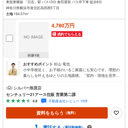
東急東横線 「日吉」駅 バス13分 倉田屋前 バス停下車 徒歩8分
神奈川県横浜市港北区高田西5丁目
土地
194.57m
2
4,780万円
成約でもらえる
画像
1
枚
おすすめポイント
杉山 竜也
小中学校近く、お子様のいるご家庭にも安心です。理想の
暮らしを叶えるゆとりの土地面積。「室内・現地を見学す
る」ボタンよりご予約いただくとご見学がスムーズになり
ます。【センチュリー21アース住販のポイント】◆センチ
シルバー推奨店
ュリオン獲得店舗◆全国約970店舗あるセンチュリー21の
センチュリー21アース住販 営業第二課
お店。その中でも、アメリカ本部が設ける一定基準を満た
4.8
不動産会社レビュー 10件
した、上位4％しか受賞できない賞。それが「センチュリオ
ン」です。弊社はそのセンチュリオンを2002年から欠かす
資料をもらう
（無料）
ことなく取り続けております。◆住宅ローン相談会◆お客
様にあった無理のない住宅ローンの試算やご購入の際に実
際かかる諸費用の概算も行っております。人生最大のお買
電話する
（通話料無料）