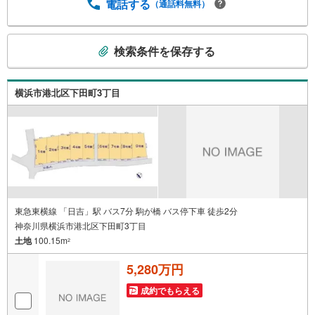
す。人生最大のお買い物になりますので、しっかりとした
電話する
（通話料無料）
資金計画のアドバイスをさせて頂きます。◆優遇金利にこ
だわる◆大きな金額を長期間で返済する住宅ローンは優遇
こ
金利が0.1％変わるだけで、支払い総額に大きな変化が生じ
検索条件を保存する
の
ます。取引の多い弊社は金融機関の特色、傾向、トレンド
検
を熟知しておりますので、お客様のニーズにあった金融機
関をご紹介させて頂きます。
索
横浜市港北区下田町3丁目
条
件
で
通
知
を
受
け
東急東横線 「日吉」駅 バス7分 駒が橋 バス停下車 徒歩2分
神奈川県横浜市港北区下田町3丁目
取
土地
100.15m
る
2
・
5,280万円
条
件
成約でもらえる
を