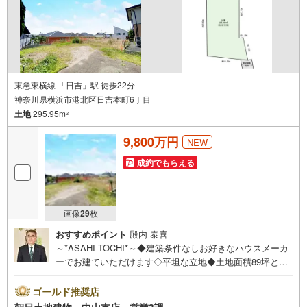
東急東横線 「日吉」駅 徒歩22分
神奈川県横浜市港北区日吉本町6丁目
土地
295.95m
2
9,800万円
NEW
成約でもらえる
画像
29
枚
おすすめポイント
殿内 泰喜
～*ASAHI TOCHI*～◆建築条件なしお好きなハウスメーカ
ーでお建ていただけます◇平坦な立地◆土地面積89坪とゆ
とりの広さ◇第一種低層住居専用地域◆2沿線利用可能* * *
* 住まい、安心のおとりつぎ * * * *おかげさまで42周年を迎
ゴールド推奨店
えることができました♪ご成約件数7万件達成!!☆当日のご
朝日土地建物 中山支店 営業3課