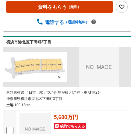
を2002年から欠かすことなく取り続けております。◆住宅
資料をもらう
（無料）
ローン相談会◆お客様にあった無理のない住宅ローンの試
算やご購入の際に実際かかる諸費用の概算も行っておりま
す。人生最大のお買い物になりますので、しっかりとした
電話する
（通話料無料）
資金計画のアドバイスをさせて頂きます。◆優遇金利にこ
だわる◆大きな金額を長期間で返済する住宅ローンは優遇
金利が0.1％変わるだけで、支払い総額に大きな変化が生じ
横浜市港北区下田町3丁目
ます。取引の多い弊社は金融機関の特色、傾向、トレンド
を熟知しておりますので、お客様のニーズにあった金融機
関をご紹介させて頂きます。
東急東横線 「日吉」駅 バス7分 駒が橋 バス停下車 徒歩2分
神奈川県横浜市港北区下田町3丁目
土地
100.18m
2
5,680万円
成約でもらえる