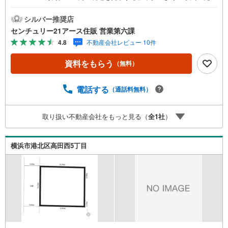
くとご見学がスムーズになります。【センチュリー21アー
ス住販のポイント】◆センチュリオン獲得店舗◆全国約970
シルバー推奨店
店舗あるセンチュリー21のお店。その中でも、アメリカ本
センチュリー21アース住販 営業第六課
部が設ける一定基準を満たした、上位4％しか受賞できない
4.8
不動産会社レビュー 10件
賞。それが「センチュリオン」です。弊社はそのセンチュ
リオンを2002年から欠かすことなく取り続けております。
資料をもらう
（無料）
◆住宅ローン相談会◆お客様にあった無理のない住宅ロー
ンの試算やご購入の際に実際かかる諸費用の概算も行って
おります。人生最大のお買い物になりますので、しっかり
電話する
（通話料無料）
とした資金計画のアドバイスをさせて頂きます。◆優遇金
利にこだわる◆大きな金額を長期間で返済する住宅ローン
取り扱い不動産会社をもっと見る（
全
1
社
）
は優遇金利が0.1％変わるだけで、支払い総額に大きな変化
が生じます。取引の多い弊社は金融機関の特色、傾向、ト
レンドを熟知しておりますので、お客様のニーズにあった
横浜市港北区高田西5丁目
金融機関をご紹介させて頂きます。