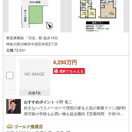
件レポート」お渡します■他の物件と併せてご案内もOK-ご
自宅や指定場所から無料送迎もOK-当日見学もOKです！
東急東横線 「日吉」駅 徒歩14分
神奈川県川崎市中原区井田2丁目
土地
73.2m
2
4,250万円
成約でもらえる
画像
7
枚
おすすめポイント
小野 竜二
好きなハウスメーカーで理想の家を人気の東横ライン2駅利
用可能小学校もお買い物も徒歩圏内【営業時間 午前10時
～午後20時】上記時間はお電話が繋がりやすくなっており
ます。人気物件には特にお問い合わせが集中する為、お早
ゴールド推奨店
めにお電話ください。『室内・現地見学をする』ボタンよ