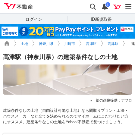
Yahoo!不動産
検索
通知
i
ログイン
ID新規取得
土地
神奈川県
川崎市
高津区
高津駅
建
高津駅（神奈川県）の建築条件なしの土地
一部の画像提供：アフロ
建築条件なしの土地（自由設計可能な土地）なら間取りプラン・工法・
ハウスメーカーなど全てを決められるのでマイホームにこだわりたい方
にオススメ。建築条件なしの土地をYahoo!不動産で見つけましょう。