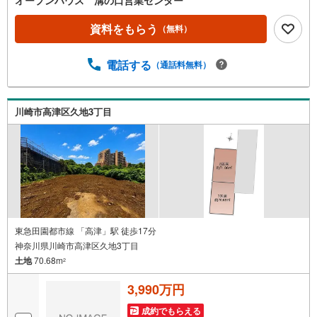
ただけますとスムーズにご案内が可能です。◎現地のご案
内について・平日や夜遅い時間帯もご案内が可能 ※定休日
資料をもらう
（無料）
を除く・経験豊富なスタッフが物件詳細を丁寧にご説明い
たします。・車でご自宅や最寄り駅等、ご指定の場所まで
電話する
（通話料無料）
送迎します。・チャイルドシートのご用意ございます。◎
個別FP相談会 無料物件のご紹介だけでなく住宅ローン・
資金のご相談、まずは家探しについて話を聞きたいという
方も大歓迎です！年間8000棟以上の限定物件を発表してい
川崎市高津区久地3丁目
るオープンハウスだから出会える物件が多数ございます。
ぜひお気軽にご連絡・ご相談ください！※限定物件:当社の
み、もしくは当社を含めた数社でのみご紹介可能なオープ
ンハウス・ディベロップメントの物件
東急田園都市線 「高津」駅 徒歩17分
神奈川県川崎市高津区久地3丁目
土地
70.68m
2
3,990万円
成約でもらえる