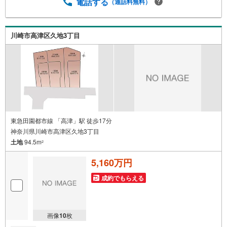
電話する
（通話料無料）
送迎します。・チャイルドシートのご用意ございます。◎
個別FP相談会 無料物件のご紹介だけでなく住宅ローン・
資金のご相談、まずは家探しについて話を聞きたいという
方も大歓迎です！年間8000棟以上の限定物件を発表してい
川崎市高津区久地3丁目
るオープンハウスだから出会える物件が多数ございます。
ぜひお気軽にご連絡・ご相談ください！※限定物件:当社の
み、もしくは当社を含めた数社でのみご紹介可能なオープ
ンハウス・ディベロップメントの物件
東急田園都市線 「高津」駅 徒歩17分
神奈川県川崎市高津区久地3丁目
土地
94.5m
2
5,160万円
成約でもらえる
画像
10
枚