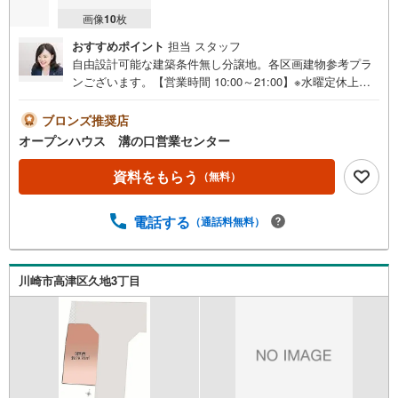
画像
10
枚
おすすめポイント
担当 スタッフ
自由設計可能な建築条件無し分譲地。各区画建物参考プラ
ンございます。【営業時間 10:00～21:00】※水曜定休上記
時間はお電話が繋がりやすくなっております。ぜひお気軽
にご連絡ください！現地を見学される場合は「室内・現地
ブロンズ推奨店
を見学する（無料）」ボタンよりご希望の日時をご記入い
オープンハウス 溝の口営業センター
ただけますとスムーズにご案内が可能です。◎現地のご案
内について・平日や夜遅い時間帯もご案内が可能 ※定休日
資料をもらう
（無料）
を除く・経験豊富なスタッフが物件詳細を丁寧にご説明い
たします。・車でご自宅や最寄り駅等、ご指定の場所まで
電話する
（通話料無料）
送迎します。・チャイルドシートのご用意ございます。◎
個別FP相談会 無料物件のご紹介だけでなく住宅ローン・
資金のご相談、まずは家探しについて話を聞きたいという
方も大歓迎です！年間8000棟以上の限定物件を発表してい
川崎市高津区久地3丁目
るオープンハウスだから出会える物件が多数ございます。
ぜひお気軽にご連絡・ご相談ください！※限定物件:当社の
み、もしくは当社を含めた数社でのみご紹介可能なオープ
ンハウス・ディベロップメントの物件