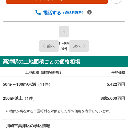
電話する
（通話料無料）
1
1
〜
9
件
前へ
次へ
/
9
件
高津駅の土地面積ごとの価格相場
土地面積（該当物件数）
平均価格
50m
～100m
未満
（
11
件）
5,422万円
2
2
250m
以上
（
1
件）
8億5,000万円
2
物件が所在する市区町村を対象とした平均価格を表示しています。
川
川崎市高津区の学区情報