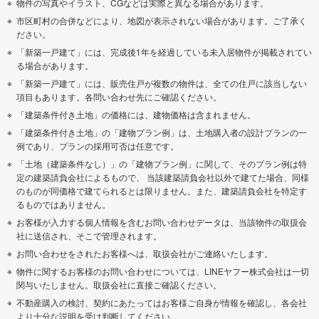
物件の写真やイラスト、CGなどは実際と異なる場合があります。
市区町村の合併などにより、地図が表示されない場合があります。ご了承く
ださい。
「新築一戸建て」には、完成後1年を経過している未入居物件が掲載されてい
る場合があります。
「新築一戸建て」には、販売住戸が複数の物件は、全ての住戸に該当しない
項目もあります。各問い合わせ先にご確認ください。
「建築条件付き土地」の価格には、建物価格は含まれません。
「建築条件付き土地」の「建物プラン例」は、土地購入者の設計プランの一
例であり、プランの採用可否は任意です。
「土地（建築条件なし）」の「建物プラン例」に関して、そのプラン例は特
定の建築請負会社によるもので、 当該建築請負会社以外で建てた場合、同様
のものが同価格で建てられるとは限りません。また、建築請負会社を特定す
るものではありません。
お客様が入力する個人情報を含むお問い合わせデータは、当該物件の取扱会
社に送信され、そこで管理されます。
お問い合わせをされたお客様へは、取扱会社がご連絡いたします。
物件に関するお客様のお問い合わせについては、LINEヤフー株式会社は一切
関与いたしません。取扱会社に直接ご確認ください。
不動産購入の検討、契約にあたってはお客様ご自身が情報を確認し、各会社
より十分な説明を受け判断してください。