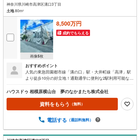
神奈川県川崎市高津区溝口3丁目
土地
80m
2
8,500万円
成約でもらえる
画像
5
枚
おすすめポイント
人気の東急田園都市線「溝の口」駅・大井町線「高津」駅
より徒歩10分の好立地！通勤通学に便利な2駅利用可能なフ
ラットアプローチです。敷地はゆとりある約25.71坪の整形
地。建築条件はございませんので、お好みのハウスメーカ
ハウスドゥ 相模原横山台 夢のなかまたち株式会社
ーや工務店で、家族のこだわりを詰め込んだ理想の邸宅を
建築していただけます。周辺は、小学校徒歩5分、中学校徒
資料をもらう
（無料）
歩6分と近く、お子様の通学も安心の環境。保育園や幼稚
園、スーパー、コンビニも徒歩5分圏内に揃う、生活利便性
電話する
（通話料無料）
と子育て環境が大変充実したロケーションです。利便性と
落ち着いた住環境が両立するエリアで、新しい暮らしを始
めませんか。