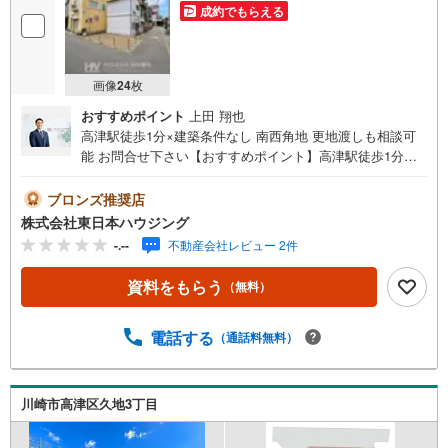
成約でもらえる
画像
24
枚
おすすめポイント
上田 翔也
高津駅徒歩1分×建築条件なし 南西角地 更地渡しも相談可
能 お問合せ下さい【おすすめポイント】高津駅徒歩1分と
いう駅近立地に加え、建築条件がないため自由度の高い建
築計画をご検討いただける点です。さらに、西側約4.3m公
ブロンズ推奨店
道と南側約1.8m公道に接する角地で、開放感も感じやすい
株式会社東日本ハウジング
区画。店舗・住宅用地として幅広い用途を見据えてご検討
-.--
不動産会社レビュー 2件
いただきやすい売地です。【見どころ】・東急田園都市線
「高津」駅徒歩1分・建築条件なし・南西角地【周辺環境】
資料をもらう
（無料）
駅周辺の飲食店、コンビニ、ベーカリーなど様々利用可能
【ご見学について】ご希望日時を第2希望まで送信→日程調
整いたします。ローン/住替えも同時相談可能です（お子様
電話する
（通話料無料）
連れOK・オンライン可能）【営業時間 9:00-19:00】定休
日:なし（年末年始を除く）上記時間はお電話が繋がりやす
くなっております。ぜひお気軽にご連絡下さい！現地を見
川崎市高津区久地3丁目
学される場合は「室内・現地を見学する（無料）」ボタン
よりご希望の日時をご記入いただけますとスムーズにご案