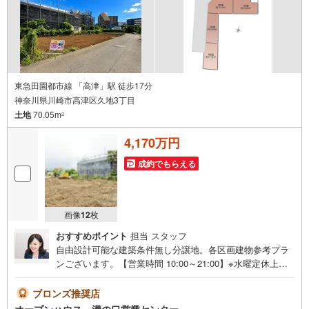
内が可能です。
東急田園都市線 「高津」駅 徒歩17分
神奈川県川崎市高津区久地3丁目
土地
70.05m
2
4,170万円
成約でもらえる
画像
12
枚
おすすめポイント
担当 スタッフ
自由設計可能な建築条件無し分譲地。各区画建物参考プラ
ンございます。【営業時間 10:00～21:00】※水曜定休上記
時間はお電話が繋がりやすくなっております。ぜひお気軽
にご連絡ください！現地を見学される場合は「室内・現地
ブロンズ推奨店
を見学する（無料）」ボタンよりご希望の日時をご記入い
オープンハウス 溝の口営業センター