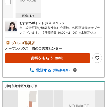
画像
11
枚
おすすめポイント
担当 スタッフ
自由設計可能な建築条件無し分譲地。各区画建物参考プラ
ンございます。【営業時間 10:00～21:00】※水曜定休上記
時間はお電話が繋がりやすくなっております。ぜひお気軽
にご連絡ください！現地を見学される場合は「室内・現地
ブロンズ推奨店
を見学する（無料）」ボタンよりご希望の日時をご記入い
オープンハウス 溝の口営業センター
ただけますとスムーズにご案内が可能です。◎現地のご案
内について・平日や夜遅い時間帯もご案内が可能 ※定休日
資料をもらう
（無料）
を除く・経験豊富なスタッフが物件詳細を丁寧にご説明い
たします。・車でご自宅や最寄り駅等、ご指定の場所まで
電話する
（通話料無料）
送迎します。・チャイルドシートのご用意ございます。◎
個別FP相談会 無料物件のご紹介だけでなく住宅ローン・
資金のご相談、まずは家探しについて話を聞きたいという
方も大歓迎です！年間8000棟以上の限定物件を発表してい
川崎市高津区久地3丁目
るオープンハウスだから出会える物件が多数ございます。
ぜひお気軽にご連絡・ご相談ください！※限定物件:当社の
み、もしくは当社を含めた数社でのみご紹介可能なオープ
ンハウス・ディベロップメントの物件