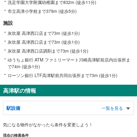
洗足学園大学附属幼稚園まで832m (徒歩11分)
市立高津小学校まで379m (徒歩5分)
施設
灰吹屋 高津西口店まで73m (徒歩1分)
灰吹屋 高津西口店まで73m (徒歩1分)
灰吹屋 高津西口店調剤まで73m (徒歩1分)
ゆうちょ銀行 ATM ファミリーマート川崎高津駅前店内出張所ま
で74m (徒歩1分)
ローソン銀行 LTF高津駅前共同出張所まで73m (徒歩1分)
高津駅の情報
駅設備
一覧を見る
バリアフリー状況
気になる物件がなかったら
条件を変更しよう！
※段差なしでの移動経路
（○：有り △：要駅員設備 ×：無し）
現在の検索条件