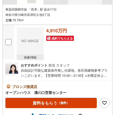
東急田園都市線 「高津」駅 徒歩17分
神奈川県川崎市高津区久地3丁目
土地
79.78m
2
4,910万円
成約でもらえる
画像
10
枚
おすすめポイント
担当 スタッフ
自由設計可能な建築条件無し分譲地。各区画建物参考プラ
ンございます。【営業時間 10:00～21:00】※水曜定休上記
時間はお電話が繋がりやすくなっております。ぜひお気軽
にご連絡ください！現地を見学される場合は「室内・現地
ブロンズ推奨店
を見学する（無料）」ボタンよりご希望の日時をご記入い
オープンハウス 溝の口営業センター
ただけますとスムーズにご案内が可能です。◎現地のご案
内について・平日や夜遅い時間帯もご案内が可能 ※定休日
資料をもらう
（無料）
を除く・経験豊富なスタッフが物件詳細を丁寧にご説明い
たします。・車でご自宅や最寄り駅等、ご指定の場所まで