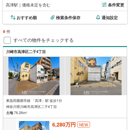
高津駅｜価格未定を含む
条件変更
おすすめ順
検索条件保存
通知設定
9
件
すべての物件をチェックする
川崎市高津区二子4丁目
東急田園都市線 「高津」駅 徒歩1分
神奈川県川崎市高津区二子4丁目
土地
76.26m
2
6,280万円
NEW