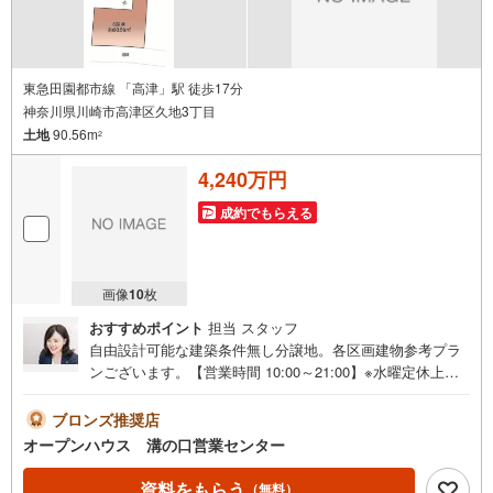
東急田園都市線 「高津」駅 徒歩17分
神奈川県川崎市高津区久地3丁目
土地
90.56m
2
4,240万円
成約でもらえる
画像
10
枚
おすすめポイント
担当 スタッフ
自由設計可能な建築条件無し分譲地。各区画建物参考プラ
ンございます。【営業時間 10:00～21:00】※水曜定休上記
時間はお電話が繋がりやすくなっております。ぜひお気軽
にご連絡ください！現地を見学される場合は「室内・現地
ブロンズ推奨店
を見学する（無料）」ボタンよりご希望の日時をご記入い
オープンハウス 溝の口営業センター
ただけますとスムーズにご案内が可能です。◎現地のご案
内について・平日や夜遅い時間帯もご案内が可能 ※定休日
資料をもらう
（無料）