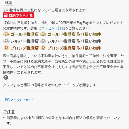
既読
その物件を既にご覧になっている場合に表示されます。
成約でもらえる
【Yahoo!不動産】物件ご成約で最大20万円相当PayPayポイントプレゼント！
の対象物件です。詳細は
プレゼント詳細
をご覧ください。
ゴールド推奨店
ゴールド推奨店 取り扱い物件
シルバー推奨店
シルバー推奨店 取り扱い物件
ブロンズ推奨店
ブロンズ推奨店 取り扱い物件
広告商品を購入している不動産会社のうち、物件情報の正確性、法令遵守、ヤ
フー不動産における成約実績等、当社所定の基準を満たした優良な店舗運営を
実践していると認めた不動産会社（もしくは当該認定を受けた不動産会社の取
扱物件）に表示されます。
タップすると用語の意味が書かれたポップアップが開きます。
PRマークについて
ご注意
消費税および地方消費税の対象となる場合は税込み価格が表示されていま
す。