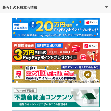
暮らしのお役立ち情報
不動産・住宅
賃貸住宅
マンションカタログ
教えて！住まいの先生
新築マンション
中古マンション
新築一戸建て
中古一戸建て
注文住宅
土地
売却査定