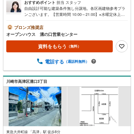
おすすめポイント
担当 スタッフ
自由設計可能な建築条件無し分譲地。各区画建物参考プラ
ンございます。【営業時間 10:00～21:00】※水曜定休上記
時間はお電話が繋がりやすくなっております。ぜひお気軽
にご連絡ください！現地を見学される場合は「室内・現地
ブロンズ推奨店
を見学する（無料）」ボタンよりご希望の日時をご記入い
オープンハウス 溝の口営業センター
ただけますとスムーズにご案内が可能です。◎現地のご案
内について・平日や夜遅い時間帯もご案内が可能 ※定休日
資料をもらう
（無料）
を除く・経験豊富なスタッフが物件詳細を丁寧にご説明い
たします。・車でご自宅や最寄り駅等、ご指定の場所まで
電話する
（通話料無料）
送迎します。・チャイルドシートのご用意ございます。◎
個別FP相談会 無料物件のご紹介だけでなく住宅ローン・
資金のご相談、まずは家探しについて話を聞きたいという
方も大歓迎です！年間8000棟以上の限定物件を発表してい
川崎市高津区溝口3丁目
るオープンハウスだから出会える物件が多数ございます。
ぜひお気軽にご連絡・ご相談ください！※限定物件:当社の
み、もしくは当社を含めた数社でのみご紹介可能なオープ
ンハウス・ディベロップメントの物件
東急大井町線 「高津」駅 徒歩8分