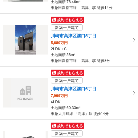
土地面積 78.46m
2
件
東急田園都市線 「高津」駅 徒歩14分
を
マ
成約でもらえる
イ
新築一戸建て
ペ
川崎市高津区溝口5丁目
ー
5,680万円
ジ
2LDK＋S
に
土地面積 38m
2
保
東急田園都市線 「高津」駅 徒歩8分
存
す
成約でもらえる
る
新築一戸建て
川崎市高津区溝口6丁目
7,999万円
4LDK
土地面積 60.33m
2
東急大井町線 「高津」駅 徒歩14分
成約でもらえる
新築一戸建て