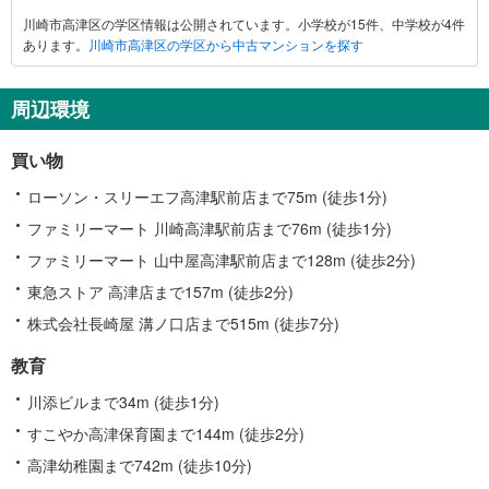
崎
川崎市高津区の学区情報は公開されています。小学校が15件、中学校が4件
市
あります。
川崎市高津区の学区から中古マンションを探す
高
津
区
周辺環境
に
関
買い物
す
る
ローソン・スリーエフ高津駅前店まで75m (徒歩1分)
情
ファミリーマート 川崎高津駅前店まで76m (徒歩1分)
報
ファミリーマート 山中屋高津駅前店まで128m (徒歩2分)
東急ストア 高津店まで157m (徒歩2分)
株式会社長崎屋 溝ノ口店まで515m (徒歩7分)
教育
川添ビルまで34m (徒歩1分)
すこやか高津保育園まで144m (徒歩2分)
高津幼稚園まで742m (徒歩10分)