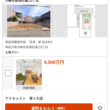
川崎市高津区溝口3丁目
東急田園都市線 「高津」駅 徒歩8分
神奈川県川崎市高津区溝口3丁目
土地
80m
2
8,500万円
画像
18
枚
アドキャスト 等々力店
資料をもらう
（無料）