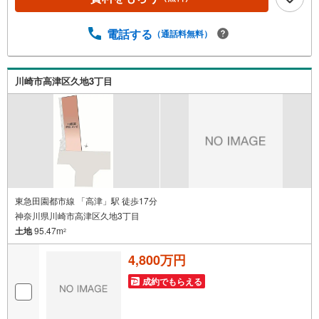
を除く・経験豊富なスタッフが物件詳細を丁寧にご説明い
たします。・車でご自宅や最寄り駅等、ご指定の場所まで
電話する
（通話料無料）
送迎します。・チャイルドシートのご用意ございます。◎
個別FP相談会 無料物件のご紹介だけでなく住宅ローン・
資金のご相談、まずは家探しについて話を聞きたいという
方も大歓迎です！年間8000棟以上の限定物件を発表してい
川崎市高津区久地3丁目
るオープンハウスだから出会える物件が多数ございます。
ぜひお気軽にご連絡・ご相談ください！※限定物件:当社の
み、もしくは当社を含めた数社でのみご紹介可能なオープ
ンハウス・ディベロップメントの物件
東急田園都市線 「高津」駅 徒歩17分
神奈川県川崎市高津区久地3丁目
土地
95.47m
2
4,800万円
成約でもらえる