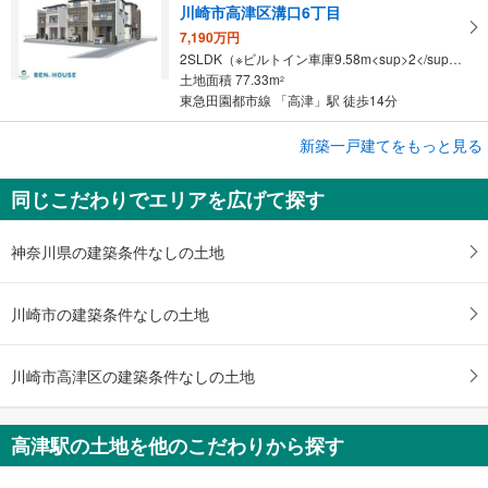
川崎市高津区溝口6丁目
7,190万円
2SLDK（※ビルトイン車庫9.58m<sup>2</sup>）
土地面積 77.33m
2
東急田園都市線 「高津」駅 徒歩14分
成約でもらえる
新築一戸建てをもっと見る
新築一戸建て
同じこだわりでエリアを広げて探す
川崎市高津区坂戸3丁目
4,980万円
2LDK
神奈川県の建築条件なしの土地
土地面積 70.41m
2
東急田園都市線 「高津」駅 徒歩21分
川崎市の建築条件なしの土地
川崎市高津区の建築条件なしの土地
高津駅の土地を他のこだわりから探す