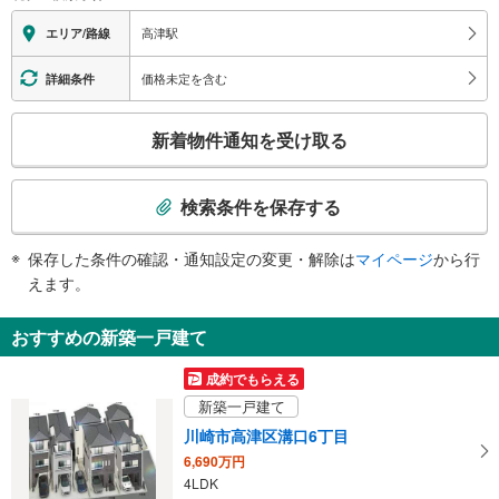
地上⇔ホーム：
１番線ホーム：×
高津駅
エリア/路線
２番線ホーム：○
価格未定を含む
詳細条件
こ
新着物件通知を受け取る
の
検
索
検索条件を保存する
条
件
保存した条件の確認・通知設定の変更・解除は
マイページ
から行
で
えます。
通
知
おすすめの新築一戸建て
を
受
成約でもらえる
け
新築一戸建て
取
川崎市高津区溝口6丁目
る
6,690万円
・
4LDK
条