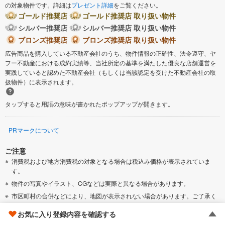
の対象物件です。詳細は
プレゼント詳細
をご覧ください。
ゴールド推奨店
ゴールド推奨店 取り扱い物件
シルバー推奨店
シルバー推奨店 取り扱い物件
ブロンズ推奨店
ブロンズ推奨店 取り扱い物件
広告商品を購入している不動産会社のうち、物件情報の正確性、法令遵守、ヤ
フー不動産における成約実績等、当社所定の基準を満たした優良な店舗運営を
実践していると認めた不動産会社（もしくは当該認定を受けた不動産会社の取
扱物件）に表示されます。
タップすると用語の意味が書かれたポップアップが開きます。
PRマークについて
ご注意
消費税および地方消費税の対象となる場合は税込み価格が表示されていま
す。
物件の写真やイラスト、CGなどは実際と異なる場合があります。
市区町村の合併などにより、地図が表示されない場合があります。ご了承く
ださい。
お気に入り登録内容を確認する
「新築一戸建て」には、完成後1年を経過している未入居物件が掲載されてい