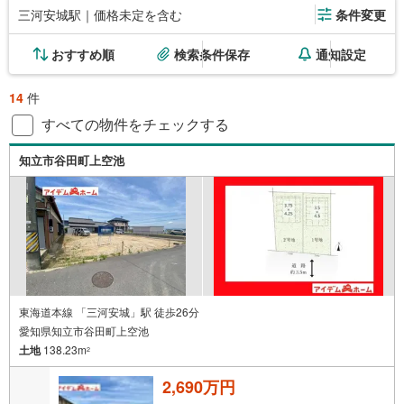
三河安城駅｜価格未定を含む
条件変更
おすすめ順
検索条件保存
通知設定
14
件
すべての物件をチェックする
知立市谷田町上空池
東海道本線 「三河安城」駅 徒歩26分
愛知県知立市谷田町上空池
土地
138.23m
2
2,690万円