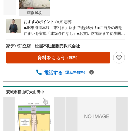
画像
10
枚
おすすめポイント
榊原 志苑
■JR東海道本線「東刈谷」駅まで徒歩8分！■ご自身の理想
住まいを実現「建築条件なし」■お買い物施設まで徒歩圏内
で便利！■日当りと風通し良好な角地■ご希望の施工メーカ
ーで建築可能■閑静な住宅地●家デパ 松屋不動産販売 のつ
家デパ知立店 松屋不動産販売株式会社
よみ●知立市・豊橋市・豊川市・浜松市の4店舗営業中！三
河エリア・遠州エリアの物件ならおまかせください。新築
資料をもらう
（無料）
戸建、中古戸建、中古マンション、土地をお客様のご希望
に合わせてご提案いたします！・中古物件のリフォーム実
電話する
（通話料無料）
績多数！中古物件をご購入の際、約70％という多くの方々
がリフォームを行っています。新築購入より低コストで、
新築同様の快適なお住まいを実現できます。・営業時間 午
前9時00分～午後6時30分 （定休日:水曜日）この時間帯は
安城市横山町大山田中
お電話でのお問い合わせがスムーズにご案内できます。右
下の電話ボタンをタッチ！もしくはお気軽にお電話くださ
い。