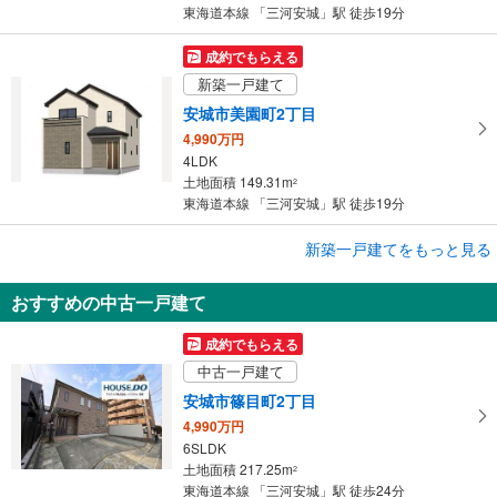
東海道本線 「三河安城」駅 徒歩19分
成約でもらえる
新築一戸建て
安城市美園町2丁目
4,990万円
4LDK
土地面積 149.31m
2
東海道本線 「三河安城」駅 徒歩19分
成約でもらえる
新築一戸建てをもっと見る
新築一戸建て
おすすめの中古一戸建て
安城市美園町1丁目
4,690万円
成約でもらえる
4LDK
中古一戸建て
土地面積 127.54m
2
東海道本線 「三河安城」駅 徒歩19分
安城市篠目町2丁目
4,990万円
6SLDK
土地面積 217.25m
2
東海道本線 「三河安城」駅 徒歩24分