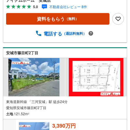
話フォームよりお電話をして頂けるとスムーズに見学のご
5.0
不動産会社レビュー 8件
案内ができます。＜自己資金0円でも大丈夫！＞*水曜日も
営業しております！*今から見たい！聞きたい！にスピード
資料をもらう
（無料）
対応！*自己資金なしでも購入出来ます！*自営業の方・買
い替えの方など資金計画でご不安な方もおまかせくださ
い！■ご来店のメリット・ネット掲載以外の発売予定物件の
電話する
（通話料無料）
情報の提供・現に売り出し中物件の商談などの販売状況や
工事進捗状況の提供・豊富な物件情報の中からお客様のご
要望に合わせて物件をご紹介～*アイデムホームではお客様
安城市篠目町2丁目
第一での営業を心掛けております*～是非お気軽にお問い合
わせくださいませ！
東海道新幹線 「三河安城」駅 徒歩24分
愛知県安城市篠目町2丁目
土地
121.52m
2
3,390万円