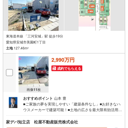
東海道本線 「三河安城」駅 徒歩19分
愛知県安城市美園町1丁目
土地
127.46m
2
2,990万円
成約でもらえる
画像
11
枚
おすすめポイント
山本 豊
■ご家族の夢を実現しやすい「建築条件なし」■お好きなハ
ウスメーカーで建築可能！■土地の広さを最大限有効活用で
きる整形地■JR東海道本線「東刈谷」駅まで徒歩8分！■お
買い物施設まで徒歩圏内で便利！●家デパ 松屋不動産販売
家デパ知立店 松屋不動産販売株式会社
のつよみ●知立市・豊橋市・豊川市・浜松市の4店舗営業