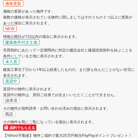
価格更新
価格の更新があった物件です。
複数の価格が表示されている物件に関しましてはそのうちの１つ以上に更新が
あった場合に表示されます。
NEW
情報公開日が7日以内の場合に表示されます。
建築条件付き土地
売買契約にあたって一定期間内に特定の建設会社と建築請負契約を結ぶことを
条件にしている土地に表示されます。
未入居
建築工事完了日から1年以上経過したものの、まだ誰も住んだことがない住宅に
表示されます。
賃貸中
賃貸中の物件に表示されます。
賃貸中の物件は、原則ご自身でお住まいいただくことができません。
請求済
その物件が資料請求・お問い合わせ済みの場合に表示されます。
既読
その物件を既にご覧になっている場合に表示されます。
成約でもらえる
【Yahoo!不動産】物件ご成約で最大20万円相当PayPayポイントプレゼント！