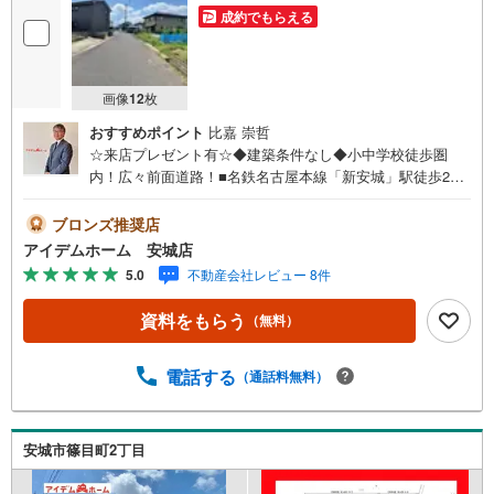
成約でもらえる
画像
12
枚
おすすめポイント
比嘉 崇哲
☆来店プレゼント有☆◆建築条件なし◆小中学校徒歩圏
内！広々前面道路！■名鉄名古屋本線「新安城」駅徒歩20
分■近隣商業施設多数！■建築条件なし！お好きなハウスメ
ーカーで建築可能♪■前面道路広々6m！《本日見学OK！》
ブロンズ推奨店
営業時間内（9:00～19:00）は、下記電話フォームよりお電
アイデムホーム 安城店
話をして頂けるとスムーズに見学のご案内ができます。＜
5.0
不動産会社レビュー 8件
自己資金0円でも大丈夫！＞*水曜日も営業しております！*
今から見たい！聞きたい！にスピード対応！*自己資金なし
資料をもらう
（無料）
でも購入出来ます！*自営業の方・買い替えの方など資金計
画でご不安な方もおまかせください！■ご来店のメリット・
ネット掲載以外の発売予定物件の情報の提供・現に売り出
電話する
（通話料無料）
し中物件の商談などの販売状況や工事進捗状況の提供・豊
富な物件情報の中からお客様のご要望に合わせて物件をご
紹介～*アイデムホームではお客様第一での営業を心掛けて
安城市篠目町2丁目
おります*～是非お気軽にお問い合わせくださいませ！