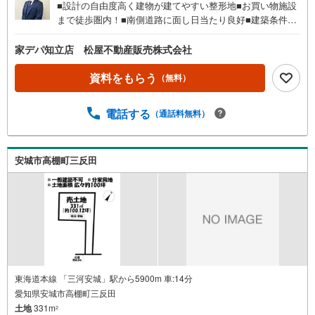
■設計の自由度高く建物が建てやすい整形地■お買い物施設
まで徒歩圏内！■南側道路に面し日当たり良好■建築条件あ
りません！■JR東海道本線「東刈谷」駅まで徒歩8分！■静
かで落ち着いた閑静な住宅地 ●家デパ 松屋不動産販売
家デパ知立店 松屋不動産販売株式会社
のつよみ●知立市・豊橋市・豊川市・浜松市の4店舗営業
中！三河エリア・遠州エリアの物件ならおまかせくださ
資料をもらう
（無料）
い。新築戸建、中古戸建、中古マンション、土地をお客様
のご希望に合わせてご提案いたします！・中古物件のリフ
電話する
（通話料無料）
ォーム実績多数！中古物件をご購入の際、約70％という多
くの方々がリフォームを行っています。新築購入より低コ
ストで、新築同様の快適なお住まいを実現できます。・営
業時間 午前9時00分～午後6時30分 （定休日:水曜日）この
安城市高棚町三反田
時間帯はお電話でのお問い合わせがスムーズにご案内でき
ます。右下の電話ボタンをタッチ！もしくはお気軽にお電
話ください。
東海道本線 「三河安城」駅から5900m 車:14分
愛知県安城市高棚町三反田
土地
331m
2