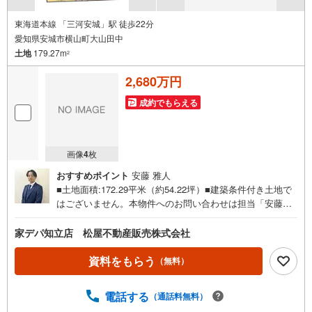
東海道本線 「三河安城」駅 徒歩22分
愛知県安城市横山町大山田中
土地
179.27m
2
2,680万円
成約でもらえる
画像
4
枚
おすすめポイント
安藤 雅人
■土地面積:172.29平米（約54.22坪）■建築条件付き土地で
はございません。本物件へのお問い合わせは担当「安藤」
までお気軽にお申し付けください。
家デパ知立店 松屋不動産販売株式会社
資料をもらう
（無料）
電話する
（通話料無料）