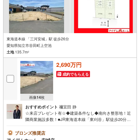
東海道本線 「三河安城」駅 徒歩26分
愛知県知立市谷田町上空池
土地
135.7m
2
2,690万円
成約でもらえる
画像
14
枚
おすすめポイント
禰宜田 静
☆来店プレゼント有☆◆建築条件なし◆南向き整形地！近
隣商業施設多数！■JR東海道本線「東刈谷」駅徒歩20分！■
南向き日当たり良好整形地☆■近隣商業施設多数！買い物便
利♪■建築条件なし！お好きなハウスメーカーで建築可能♪
ブロンズ推奨店
《本日見学OK！》営業時間内（9:00～19:00）は、下記電
アイデムホーム 安城店