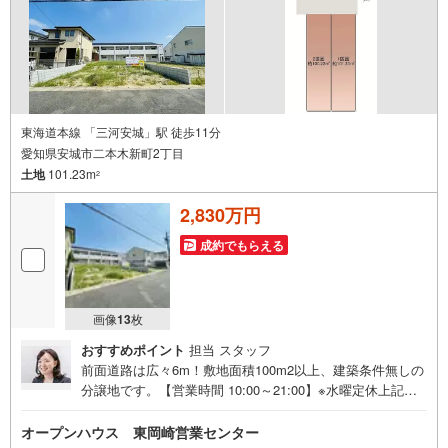
くださいませ！
東海道本線 「三河安城」駅 徒歩11分
愛知県安城市二本木新町2丁目
土地
101.23m
2
2,830万円
成約でもらえる
画像
13
枚
おすすめポイント
担当 スタッフ
前面道路は広々6m！敷地面積100m2以上、建築条件無しの
分譲地です。【営業時間 10:00～21:00】※水曜定休上記時
間はお電話が繋がりやすくなっております。ぜひお気軽に
ご連絡ください！現地を見学される場合は「室内・現地を
オープンハウス 東岡崎営業センター