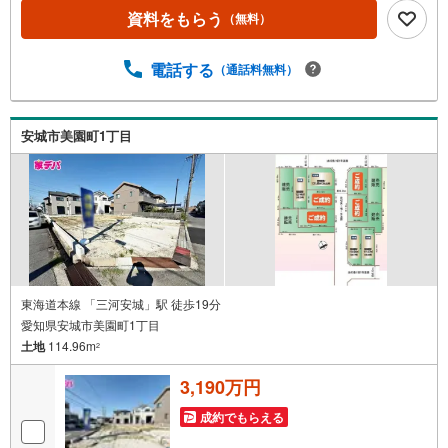
中！三河エリア・遠州エリアの物件ならおまかせくださ
資料をもらう
（無料）
い。新築戸建、中古戸建、中古マンション、土地をお客様
のご希望に合わせてご提案いたします！・中古物件のリフ
電話する
（通話料無料）
ォーム実績多数！中古物件をご購入の際、約70％という多
くの方々がリフォームを行っています。新築購入より低コ
ストで、新築同様の快適なお住まいを実現できます。・営
業時間 午前9時00分～午後6時30分 （定休日:水曜日）この
安城市美園町1丁目
時間帯はお電話でのお問い合わせがスムーズにご案内でき
ます。右下の電話ボタンをタッチ！もしくはお気軽にお電
話ください。
東海道本線 「三河安城」駅 徒歩19分
愛知県安城市美園町1丁目
土地
114.96m
2
3,190万円
成約でもらえる