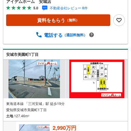
アイデムホーム 安城店
話をして頂けるとスムーズに見学のご案内ができます。＜
5.0
不動産会社レビュー 8件
自己資金0円でも大丈夫！＞*水曜日も営業しております！*
今から見たい！聞きたい！にスピード対応！*自己資金なし
資料をもらう
（無料）
でも購入出来ます！*自営業の方・買い替えの方など資金計
画でご不安な方もおまかせください！■ご来店のメリット・
ネット掲載以外の発売予定物件の情報の提供・現に売り出
電話する
（通話料無料）
し中物件の商談などの販売状況や工事進捗状況の提供・豊
富な物件情報の中からお客様のご要望に合わせて物件をご
紹介～*アイデムホームではお客様第一での営業を心掛けて
安城市美園町1丁目
おります*～是非お気軽にお問い合わせくださいませ！
東海道本線 「三河安城」駅 徒歩19分
愛知県安城市美園町1丁目
土地
127.46m
2
2,990万円