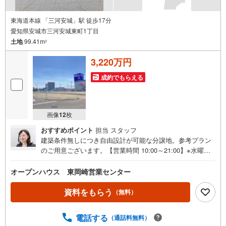
東海道本線 「三河安城」駅 徒歩17分
愛知県安城市三河安城東町1丁目
土地
99.41m
2
3,220万円
成約でもらえる
画像
12
枚
おすすめポイント
担当 スタッフ
建築条件無しにつき自由設計が可能な分譲地。参考プラン
のご用意ございます。【営業時間 10:00～21:00】※水曜定
休上記時間はお電話が繋がりやすくなっております。ぜひ
お気軽にご連絡ください！現地を見学される場合は「室
オープンハウス 東岡崎営業センター
内・現地を見学する（無料）」ボタンよりご希望の日時を
ご記入いただけますとスムーズにご案内が可能です。◎現
資料をもらう
（無料）
地のご案内について・平日や夜遅い時間帯もご案内が可
能 ※定休日を除く・経験豊富なスタッフが物件詳細を丁寧
電話する
（通話料無料）
にご説明いたします。・車でご自宅や最寄り駅等、ご指定