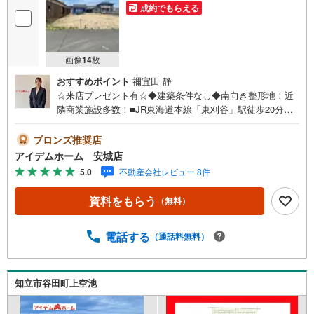
成約でもらえる
画像
14
枚
おすすめポイント
禰宜田 静
☆来店プレゼント有☆◆建築条件なし◆南向き整形地！近
隣商業施設多数！■JR東海道本線「東刈谷」駅徒歩20分！■
南向き日当たり良好整形地☆■近隣商業施設多数！買い物便
利♪■建築条件なし！お好きなハウスメーカーで建築可能♪
ブロンズ推奨店
《本日見学OK！》営業時間内（9:00～19:00）は、下記電
アイデムホーム 安城店
話フォームよりお電話をして頂けるとスムーズに見学のご
5.0
不動産会社レビュー 8件
案内ができます。＜自己資金0円でも大丈夫！＞*水曜日も
営業しております！*今から見たい！聞きたい！にスピード
資料をもらう
（無料）
対応！*自己資金なしでも購入出来ます！*自営業の方・買
い替えの方など資金計画でご不安な方もおまかせくださ
い！■ご来店のメリット・ネット掲載以外の発売予定物件の
電話する
（通話料無料）
情報の提供・現に売り出し中物件の商談などの販売状況や
工事進捗状況の提供・豊富な物件情報の中からお客様のご
要望に合わせて物件をご紹介～*アイデムホームではお客様
知立市谷田町上空池
第一での営業を心掛けております*～是非お気軽にお問い合
わせくださいませ！