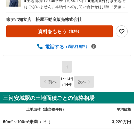
■土地面積:179.06平米（約54.17坪）■建築条件付き土地で
はございません。本物件へのお問い合わせは担当「安藤」
までお気軽にお申し付けください。
家デパ知立店 松屋不動産販売株式会社
資料をもらう
（無料）
電話する
（通話料無料）
1
1
〜
14
件
前へ
次へ
/
14
件
三河安城駅の土地面積ごとの価格相場
土地面積（該当物件数）
平均価格
50m
～100m
未満
（
1
件）
3,220万円
2
2