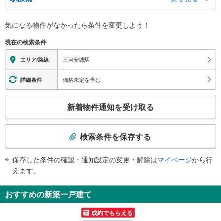
バリアフリー状況
気になる物件がなかったら
条件を変更しよう！
※段差なしでの移動経路
（○：有り △：要駅員設備 ×：無し）
現在の検索条件
地上⇔改札⇔ホーム：○
エレベータ
三河安城駅
エリア/路線
［新幹線］
・各ホーム⇔改札
価格未定を含む
詳細条件
［在来線］
・各ホーム⇔改札
こ
新着物件通知を受け取る
・改札⇔北口
の
エスカレータ
検
［新幹線］
索
検索条件を保存する
・各ホーム⇔改札
条
トイレ
件
保存した条件の確認・通知設定の変更・解除は
マイページ
から行
［新幹線］［在来線］
で
えます。
《多機能トイレ》
通
・改札内
知
《ベビーシート》
おすすめの新築一戸建て
を
・改札外
スロープ
受
成約でもらえる
け
・新幹線改札⇔在来線改札