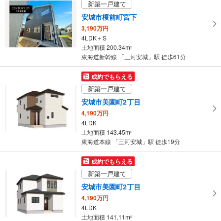
新築一戸建て
取
その他
安城市榎前町宮下
る
・ＡＥＤ
3,190万円
・
4LDK＋S
条
土地面積 200.34m
2
件
東海道新幹線 「三河安城」駅 徒歩61分
を
マ
成約でもらえる
イ
新築一戸建て
ペ
安城市美園町2丁目
ー
4,190万円
ジ
4LDK
に
土地面積 143.45m
2
保
東海道本線 「三河安城」駅 徒歩19分
存
す
成約でもらえる
る
新築一戸建て
安城市美園町2丁目
4,190万円
4LDK
土地面積 141.11m
2