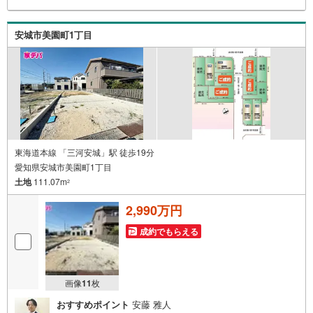
の場所まで送迎します。・チャイルドシートのご用意ござ
います。◎個別FP相談会 無料物件のご紹介だけでなく住
宅ローン・資金のご相談、まずは家探しについて話を聞き
安城市美園町1丁目
たいという方も大歓迎です！年間8000棟以上の限定物件を
発表しているオープンハウスだから出会える物件が多数ご
ざいます。ぜひお気軽にご連絡・ご相談ください！※限定物
件:当社のみ、もしくは当社を含めた数社でのみご紹介可能
なオープンハウス・ディベロップメントの物件
東海道本線 「三河安城」駅 徒歩19分
愛知県安城市美園町1丁目
土地
111.07m
2
2,990万円
成約でもらえる
画像
11
枚
おすすめポイント
安藤 雅人