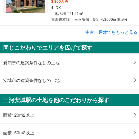
3,800万円
4LDK
土地面積 171.91m
2
東海道本線 「三河安城」駅から3600m 車:9分
中古一戸建てをもっと見る
中古一戸建て
知立市昭和4丁目
同じこだわりでエリアを広げて探す
4,480万円
5LDK
土地面積 268.64m
2
愛知県の建築条件なしの土地
東海道本線 「三河安城」駅 徒歩30分
安城市の建築条件なしの土地
三河安城駅の土地を他のこだわりから探す
面積120m2以上
面積150m2以上