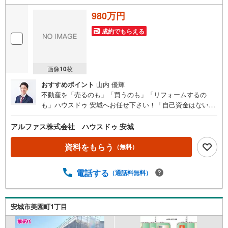
980万円
成約でもらえる
画像
10
枚
おすすめポイント
山内 優輝
不動産を「売るのも」「買うのも」「リフォームするの
も」ハウスドゥ 安城へお任せ下さい！「自己資金はないけ
ど…」「今の収入でいくら借りられる？」等お気軽にご相
談ください！物件の内覧以外でも、住宅ローンの相談や、
アルファス株式会社 ハウスドゥ 安城
資金計画、不動産購入に関するお悩みなどもご相談承りま
す。（安城市以外のエリアも対応可能！）お客様の不動産
資料をもらう
（無料）
に関するお悩みごとやお困りごと、物件の内覧以外でも、
「自己資金はないけど…」「今の収入でいくら借りられ
電話する
（通話料無料）
る？」等住宅ローンの相談や、資金計画、不動産購入に関
するお悩みなどもご相談承ります。-------------------駐車場8台
分＆キッズコーナー完備 お気軽にお電話・ご来店お待ちし
ております！-------------------
安城市美園町1丁目