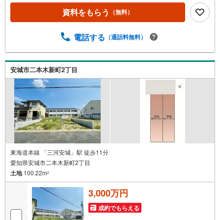
見学する（無料）」ボタンよりご希望の日時をご記入いた
だけますとスムーズにご案内が可能です。◎現地のご案内
資料をもらう
（無料）
について・平日や夜遅い時間帯もご案内が可能 ※定休日を
除く・経験豊富なスタッフが物件詳細を丁寧にご説明いた
電話する
（通話料無料）
します。・車でご自宅や最寄り駅等、ご指定の場所まで送
迎します。・チャイルドシートのご用意ございます。◎個
別FP相談会 無料物件のご紹介だけでなく住宅ローン・資
金のご相談、まずは家探しについて話を聞きたいという方
安城市二本木新町2丁目
も大歓迎です！年間8000棟以上の限定物件を発表している
オープンハウスだから出会える物件が多数ございます。ぜ
ひお気軽にご連絡・ご相談ください！※限定物件:当社の
み、もしくは当社を含めた数社でのみご紹介可能なオープ
ンハウス・ディベロップメントの物件
東海道本線 「三河安城」駅 徒歩11分
愛知県安城市二本木新町2丁目
土地
100.22m
2
3,000万円
成約でもらえる