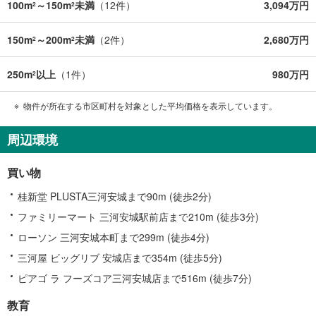
100m
～150m
未満
（
12
件）
3,094万円
2
2
150m
～200m
未満
（
2
件）
2,680万円
2
2
250m
以上
（
1
件）
980万円
2
物件が所在する市区町村を対象とした平均価格を表示しています。
周辺環境
買い物
桂新堂 PLUSTA三河安城まで90m (徒歩2分)
ファミリーマート 三河安城駅前店まで210m (徒歩3分)
ローソン 三河安城本町まで299m (徒歩4分)
三河屋 ビッグリブ 安城店まで354m (徒歩5分)
ピアゴ ラ フーズコア三河安城店まで516m (徒歩7分)
教育