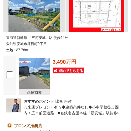
東海道新幹線 「三河安城」駅 徒歩24分
愛知県安城市篠目町2丁目
土地
127.78m
2
3,490万円
成約でもらえる
画像
12
枚
おすすめポイント
比嘉 崇哲
☆来店プレゼント有☆◆建築条件なし◆小中学校徒歩圏
内！広々前面道路！■名鉄名古屋本線「新安城」駅徒歩20
分■近隣商業施設多数！■建築条件なし！お好きなハウスメ
ーカーで建築可能♪■前面道路広々6m！《本日見学OK！》
ブロンズ推奨店
営業時間内（9:00～19:00）は、下記電話フォームよりお電