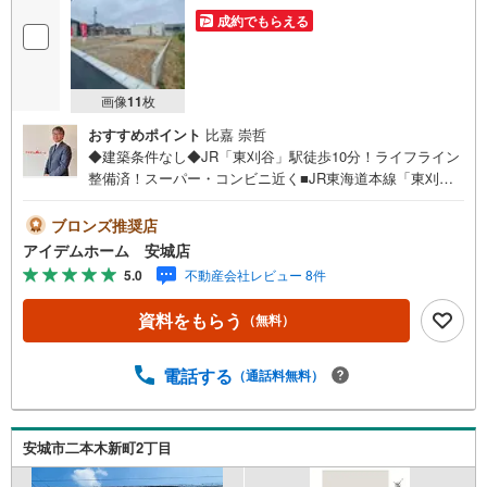
成約でもらえる
画像
11
枚
おすすめポイント
比嘉 崇哲
◆建築条件なし◆JR「東刈谷」駅徒歩10分！ライフライン
整備済！スーパー・コンビニ近く■JR東海道本線「東刈
谷」駅徒歩10分！■ライフライン整備済！■スーパー・薬
局・コンビニ近く生活便利！■建築条件無しのため、お好き
ブロンズ推奨店
なハウスメーカーで建築可能♪■全方面前面道路6m！《本
アイデムホーム 安城店
日見学OK！》営業時間内（9:00～19:00）は、下記電話フ
5.0
不動産会社レビュー 8件
ォームよりお電話をして頂けるとスムーズに見学のご案内
ができます。＜自己資金0円でも大丈夫！＞*水曜日も営業
資料をもらう
（無料）
しております！*今から見たい！聞きたい！にスピード対
応！*自己資金なしでも購入出来ます！*自営業の方・買い
替えの方など資金計画でご不安な方もおまかせください！■
電話する
（通話料無料）
ご来店のメリット・ネット掲載以外の発売予定物件の情報
の提供・現に売り出し中物件の商談などの販売状況や工事
進捗状況の提供・豊富な物件情報の中からお客様のご要望
安城市二本木新町2丁目
に合わせて物件をご紹介～*アイデムホームではお客様第一
での営業を心掛けております*～是非お気軽にお問い合わせ