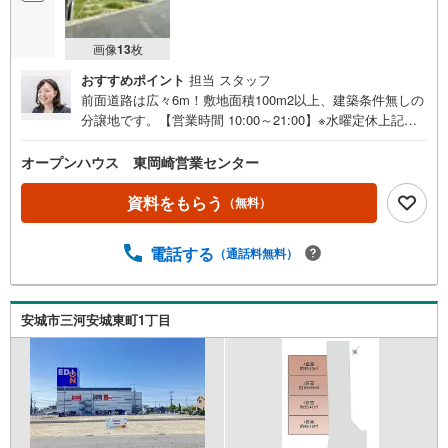
画像
13
枚
おすすめポイント
担当 スタッフ
前面道路は広々6m！敷地面積100m2以上、建築条件無しの
分譲地です。【営業時間 10:00～21:00】※水曜定休上記時
間はお電話が繋がりやすくなっております。ぜひお気軽に
ご連絡ください！現地を見学される場合は「室内・現地を
オープンハウス 東岡崎営業センター
見学する（無料）」ボタンよりご希望の日時をご記入いた
だけますとスムーズにご案内が可能です。◎現地のご案内
資料をもらう
（無料）
について・平日や夜遅い時間帯もご案内が可能 ※定休日を
除く・経験豊富なスタッフが物件詳細を丁寧にご説明いた
電話する
（通話料無料）
します。・車でご自宅や最寄り駅等、ご指定の場所まで送
迎します。・チャイルドシートのご用意ございます。◎個
別FP相談会 無料物件のご紹介だけでなく住宅ローン・資
金のご相談、まずは家探しについて話を聞きたいという方
安城市三河安城東町1丁目
も大歓迎です！年間8000棟以上の限定物件を発表している
オープンハウスだから出会える物件が多数ございます。ぜ
ひお気軽にご連絡・ご相談ください！※限定物件:当社の
み、もしくは当社を含めた数社でのみご紹介可能なオープ
ンハウス・ディベロップメントの物件