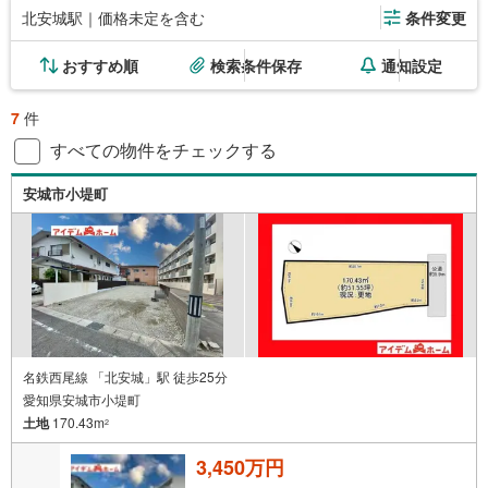
北安城駅｜価格未定を含む
条件変更
おすすめ順
検索条件保存
通知設定
7
件
すべての物件をチェックする
安城市小堤町
名鉄西尾線 「北安城」駅 徒歩25分
愛知県安城市小堤町
土地
170.43m
2
3,450万円