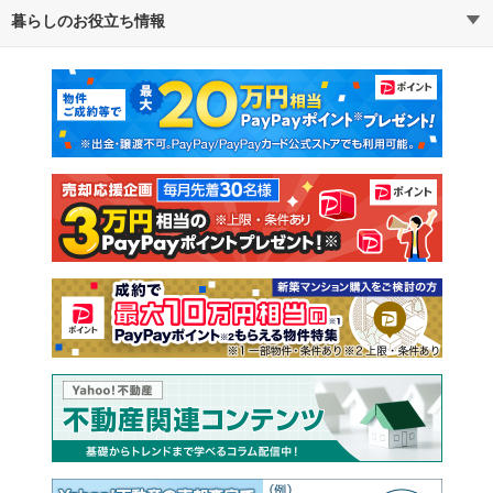
暮らしのお役立ち情報
不動産・住宅
賃貸住宅
マンションカタログ
教えて！住まいの先生
新築マンション
中古マンション
新築一戸建て
中古一戸建て
注文住宅
土地
売却査定