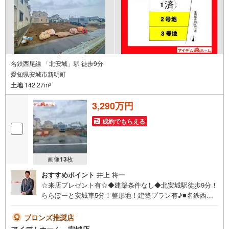
名鉄西尾線 「北安城」駅 徒歩9分
愛知県安城市新明町
土地
142.27m
2
3,290万円
成約でもらえる
画像
13
枚
おすすめポイント
井上 将一
☆来店プレゼント有☆◆建築条件なし◆北安城駅徒歩9分！
ららぽーと安城車5分！整形地！建築プラン有♪■名鉄西尾
線「北安城」駅徒歩9分！■ららぽーと安城まで車5分でお
買い物便利◎■規格型注文住宅対応で理想の住まいを実現☆
ブロンズ推奨店
■建築条件なし！お好きなハウスメーカーで建築可能♪《本
アイデムホーム 安城店