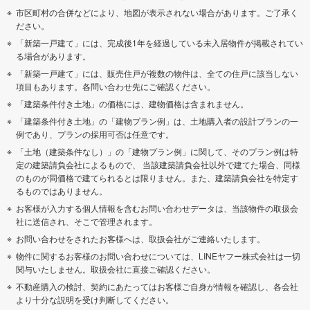
市区町村の合併などにより、地図が表示されない場合があります。ご了承く
ださい。
「新築一戸建て」には、完成後1年を経過している未入居物件が掲載されてい
る場合があります。
「新築一戸建て」には、販売住戸が複数の物件は、全ての住戸に該当しない
項目もあります。各問い合わせ先にご確認ください。
「建築条件付き土地」の価格には、建物価格は含まれません。
「建築条件付き土地」の「建物プラン例」は、土地購入者の設計プランの一
例であり、プランの採用可否は任意です。
「土地（建築条件なし）」の「建物プラン例」に関して、そのプラン例は特
定の建築請負会社によるもので、 当該建築請負会社以外で建てた場合、同様
のものが同価格で建てられるとは限りません。また、建築請負会社を特定す
るものではありません。
お客様が入力する個人情報を含むお問い合わせデータは、当該物件の取扱会
社に送信され、そこで管理されます。
お問い合わせをされたお客様へは、取扱会社がご連絡いたします。
物件に関するお客様のお問い合わせについては、LINEヤフー株式会社は一切
関与いたしません。取扱会社に直接ご確認ください。
不動産購入の検討、契約にあたってはお客様ご自身が情報を確認し、各会社
より十分な説明を受け判断してください。