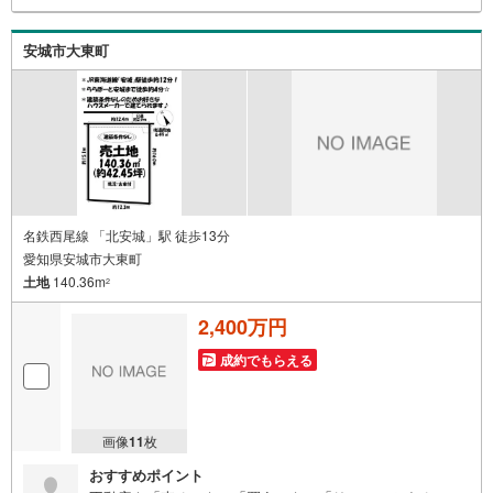
するお悩みなどもご相談承ります。-------------------駐車場8台
分＆キッズコーナー完備 お気軽にお電話・ご来店お待ちし
ております！-------------------
安城市大東町
名鉄西尾線 「北安城」駅 徒歩13分
愛知県安城市大東町
土地
140.36m
2
2,400万円
成約でもらえる
画像
11
枚
おすすめポイント