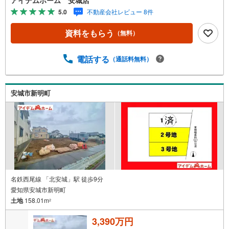
日見学OK！》営業時間内（9:00～19:00）は、下記電話フ
5.0
不動産会社レビュー 8件
ォームよりお電話をして頂けるとスムーズに見学のご案内
ができます。＜自己資金0円でも大丈夫！＞*水曜日も営業
資料をもらう
（無料）
しております！*今から見たい！聞きたい！にスピード対
応！*自己資金なしでも購入出来ます！*自営業の方・買い
替えの方など資金計画でご不安な方もおまかせください！■
電話する
（通話料無料）
ご来店のメリット・ネット掲載以外の発売予定物件の情報
の提供・現に売り出し中物件の商談などの販売状況や工事
進捗状況の提供・豊富な物件情報の中からお客様のご要望
安城市新明町
に合わせて物件をご紹介～*アイデムホームではお客様第一
での営業を心掛けております*～是非お気軽にお問い合わせ
くださいませ！
名鉄西尾線 「北安城」駅 徒歩9分
愛知県安城市新明町
土地
158.01m
2
3,390万円