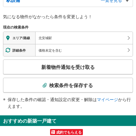
バリアフリー状況
気になる物件がなかったら
条件を変更しよう！
※段差なしでの移動経路
（○：有り △：要駅員設備 ×：無し）
現在の検索条件
地上⇔改札⇔ホーム：○
スロープ
北安城駅
エリア/路線
・有り
その他
価格未定を含む
詳細条件
・点字案内（券売機）
こ
※駅員無配置駅（連絡先：東岡崎駅）
新着物件通知を受け取る
の
検
索
検索条件を保存する
条
件
保存した条件の確認・通知設定の変更・解除は
マイページ
から行
で
えます。
通
知
おすすめの新築一戸建て
を
受
成約でもらえる