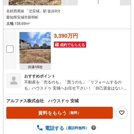
名鉄西尾線 「北安城」駅 徒歩9分
愛知県安城市新明町
土地
158.69m
2
3,390万円
成約でもらえる
画像
15
枚
おすすめポイント
不動産を「売るのも」「買うのも」「リフォームするの
も」ハウスドゥ 安城へお任せ下さい！「自己資金はないけ
ど…」「今の収入でいくら借りられる？」等お気軽にご相
談ください！物件の内覧以外でも、住宅ローンの相談や、
アルファス株式会社 ハウスドゥ 安城
資金計画、不動産購入に関するお悩みなどもご相談承りま
す。（安城市以外のエリアも対応可能！）お客様の不動産
資料をもらう
（無料）
に関するお悩みごとやお困りごと、物件の内覧以外でも、
「自己資金はないけど…」「今の収入でいくら借りられ
電話する
（通話料無料）
る？」等住宅ローンの相談や、資金計画、不動産購入に関