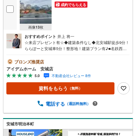
成約でもらえる
画像
13
枚
おすすめポイント
井上 将一
☆来店プレゼント有☆◆建築条件なし◆北安城駅徒歩9分！
ららぽーと安城車5分！整形地！建築プラン有♪■名鉄西尾
線「北安城」駅徒歩9分！■ららぽーと安城まで車5分でお
買い物便利◎■規格型注文住宅対応で理想の住まいを実現☆
ブロンズ推奨店
■建築条件なし！お好きなハウスメーカーで建築可能♪《本
アイデムホーム 安城店
日見学OK！》営業時間内（9:00～19:00）は、下記電話フ
5.0
不動産会社レビュー 8件
ォームよりお電話をして頂けるとスムーズに見学のご案内
ができます。＜自己資金0円でも大丈夫！＞*水曜日も営業
資料をもらう
（無料）
しております！*今から見たい！聞きたい！にスピード対
応！*自己資金なしでも購入出来ます！*自営業の方・買い
替えの方など資金計画でご不安な方もおまかせください！■
電話する
（通話料無料）
ご来店のメリット・ネット掲載以外の発売予定物件の情報
の提供・現に売り出し中物件の商談などの販売状況や工事
進捗状況の提供・豊富な物件情報の中からお客様のご要望
安城市明治本町
に合わせて物件をご紹介～*アイデムホームではお客様第一
での営業を心掛けております*～是非お気軽にお問い合わせ