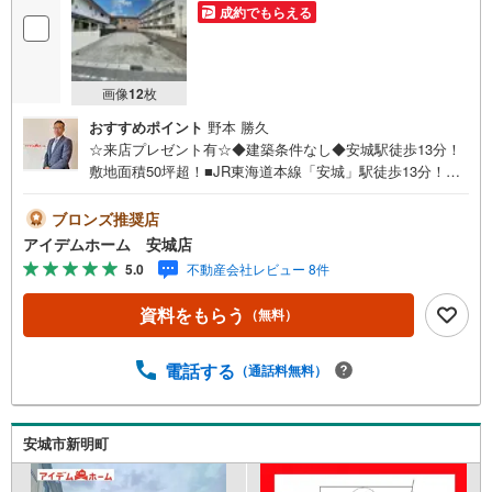
成約でもらえる
画像
12
枚
おすすめポイント
野本 勝久
☆来店プレゼント有☆◆建築条件なし◆安城駅徒歩13分！
敷地面積50坪超！■JR東海道本線「安城」駅徒歩13分！
通勤通学便利です♪■敷地面積50坪超！■近隣商業施設多
数！買い物便利♪■建築条件なし！お好きなハウスメーカー
ブロンズ推奨店
で建築可能♪《本日見学OK！》営業時間内（9:00～19:00）
アイデムホーム 安城店
は、下記電話フォームよりお電話をして頂けるとスムーズ
5.0
不動産会社レビュー 8件
に見学のご案内ができます。＜自己資金0円でも大丈夫！＞
*水曜日も営業しております！*今から見たい！聞きたい！
資料をもらう
（無料）
にスピード対応！*自己資金なしでも購入出来ます！*自営
業の方・買い替えの方など資金計画でご不安な方もおまか
せください！■ご来店のメリット・ネット掲載以外の発売予
電話する
（通話料無料）
定物件の情報の提供・現に売り出し中物件の商談などの販
売状況や工事進捗状況の提供・豊富な物件情報の中からお
客様のご要望に合わせて物件をご紹介～*アイデムホームで
安城市新明町
はお客様第一での営業を心掛けております*～是非お気軽に
お問い合わせくださいませ！