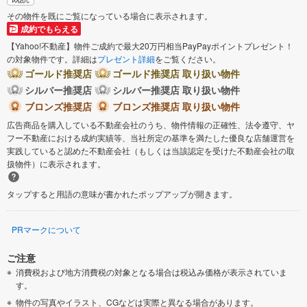
その物件を既にご覧になっている場合に表示されます。
成約でもらえる
【Yahoo!不動産】物件ご成約で最大20万円相当PayPayポイントプレゼント！
の対象物件です。詳細は
プレゼント詳細
をご覧ください。
ゴールド推奨店
ゴールド推奨店 取り扱い物件
シルバー推奨店
シルバー推奨店 取り扱い物件
ブロンズ推奨店
ブロンズ推奨店 取り扱い物件
広告商品を購入している不動産会社のうち、物件情報の正確性、法令遵守、ヤ
フー不動産における成約実績等、当社所定の基準を満たした優良な店舗運営を
実践していると認めた不動産会社（もしくは当該認定を受けた不動産会社の取
扱物件）に表示されます。
タップすると用語の意味が書かれたポップアップが開きます。
PRマークについて
ご注意
消費税および地方消費税の対象となる場合は税込み価格が表示されていま
す。
物件の写真やイラスト、CGなどは実際と異なる場合があります。