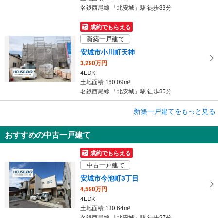
名鉄西尾線 「北安城」駅 徒歩33分
成約でもらえる
新築一戸建て
安城市小川町天神
3,290万円
4LDK
土地面積 160.09m
2
名鉄西尾線 「北安城」駅 徒歩35分
成約でもらえる
新築一戸建てをもっと見る
新築一戸建て
おすすめの中古一戸建て
安城市池浦町小山西
3,690万円
成約でもらえる
3LDK
中古一戸建て
土地面積 114.96m
2
名鉄西尾線 「北安城」駅 徒歩18分
安城市今池町3丁目
4,590万円
4LDK
土地面積 130.64m
2
名鉄西尾線 「北安城」駅 徒歩27分