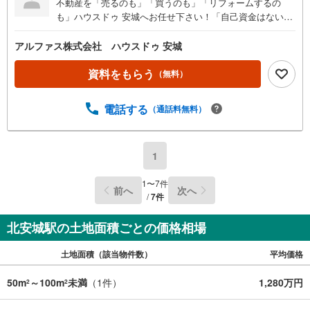
不動産を「売るのも」「買うのも」「リフォームするの
も」ハウスドゥ 安城へお任せ下さい！「自己資金はないけ
ど…」「今の収入でいくら借りられる？」等お気軽にご相
談ください！物件の内覧以外でも、住宅ローンの相談や、
アルファス株式会社 ハウスドゥ 安城
資金計画、不動産購入に関するお悩みなどもご相談承りま
す。（安城市以外のエリアも対応可能！）お客様の不動産
資料をもらう
（無料）
に関するお悩みごとやお困りごと、物件の内覧以外でも、
「自己資金はないけど…」「今の収入でいくら借りられ
電話する
（通話料無料）
る？」等住宅ローンの相談や、資金計画、不動産購入に関
するお悩みなどもご相談承ります。-------------------駐車場8台
分＆キッズコーナー完備 お気軽にお電話・ご来店お待ちし
ております！-------------------
1
1
〜
7
件
前へ
次へ
/
7
件
北安城駅の土地面積ごとの価格相場
土地面積（該当物件数）
平均価格
50m
～100m
未満
（
1
件）
1,280万円
2
2