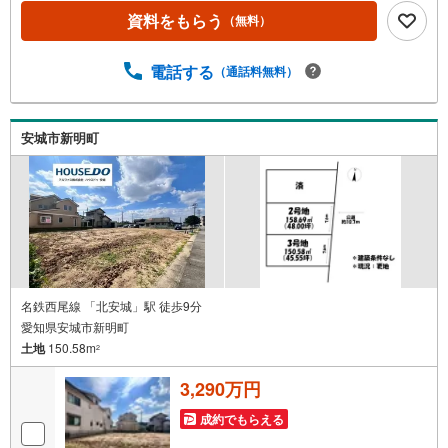
す。（安城市以外のエリアも対応可能！）お客様の不動産
資料をもらう
（無料）
に関するお悩みごとやお困りごと、物件の内覧以外でも、
「自己資金はないけど…」「今の収入でいくら借りられ
電話する
（通話料無料）
る？」等住宅ローンの相談や、資金計画、不動産購入に関
するお悩みなどもご相談承ります。-------------------駐車場8台
分＆キッズコーナー完備 お気軽にお電話・ご来店お待ちし
ております！-------------------
安城市新明町
名鉄西尾線 「北安城」駅 徒歩9分
愛知県安城市新明町
土地
150.58m
2
3,290万円
成約でもらえる