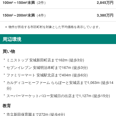
100m
～150m
未満
（
2
件）
2,845万円
2
2
150m
～200m
未満
（
4
件）
3,380万円
2
2
物件が所在する市区町村を対象とした平均価格を表示しています。
周辺環境
買い物
ミニストップ 安城新田町店まで162m (徒歩3分)
セブンイレブン 安城明治本町まで167m (徒歩3分)
ファミリーマート 安城駅北店まで404m (徒歩6分)
カルディコーヒーファーム ららぽーと安城店まで1,063m (徒歩14
分)
スーパーマーケットバロー安城日の出店まで1,127m (徒歩15分)
教育
市立新田保育園まで272m (徒歩4分)