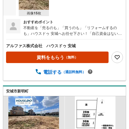
画像
15
枚
おすすめポイント
不動産を「売るのも」「買うのも」「リフォームするの
も」ハウスドゥ 安城へお任せ下さい！「自己資金はないけ
ど…」「今の収入でいくら借りられる？」等お気軽にご相
談ください！物件の内覧以外でも、住宅ローンの相談や、
アルファス株式会社 ハウスドゥ 安城
資金計画、不動産購入に関するお悩みなどもご相談承りま
す。（安城市以外のエリアも対応可能！）お客様の不動産
資料をもらう
（無料）
に関するお悩みごとやお困りごと、物件の内覧以外でも、
「自己資金はないけど…」「今の収入でいくら借りられ
電話する
（通話料無料）
る？」等住宅ローンの相談や、資金計画、不動産購入に関
するお悩みなどもご相談承ります。-------------------駐車場8台
分＆キッズコーナー完備 お気軽にお電話・ご来店お待ちし
ております！-------------------
安城市新明町