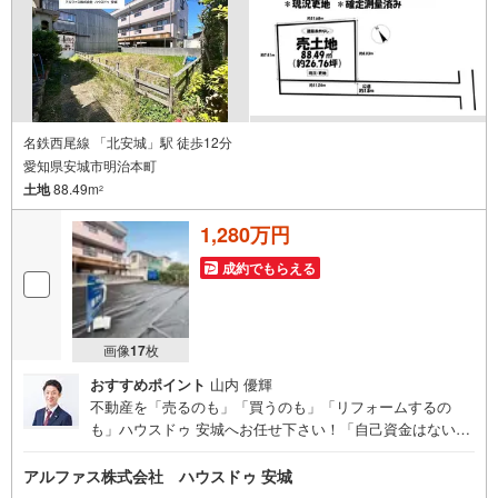
くださいませ！
名鉄西尾線 「北安城」駅 徒歩12分
愛知県安城市明治本町
土地
88.49m
2
1,280万円
成約でもらえる
画像
17
枚
おすすめポイント
山内 優輝
不動産を「売るのも」「買うのも」「リフォームするの
も」ハウスドゥ 安城へお任せ下さい！「自己資金はないけ
ど…」「今の収入でいくら借りられる？」等お気軽にご相
談ください！物件の内覧以外でも、住宅ローンの相談や、
アルファス株式会社 ハウスドゥ 安城
資金計画、不動産購入に関するお悩みなどもご相談承りま