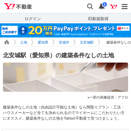
Yahoo!不動産
検索
通知
i
ログイン
ID新規取得
土地
愛知県
安城市
北安城駅
建築条件なしの
北安城駅（愛知県）の建築条件なしの土地
一部の画像提供：アフロ
建築条件なしの土地（自由設計可能な土地）なら間取りプラン・工法・
ハウスメーカーなど全てを決められるのでマイホームにこだわりたい方
にオススメ。建築条件なしの土地をYahoo!不動産で見つけましょう。