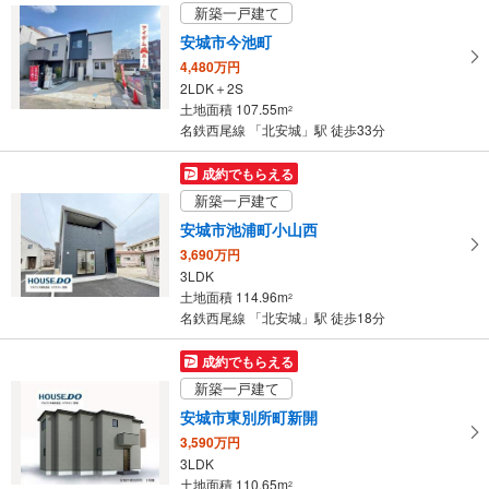
け
新築一戸建て
取
安城市今池町
る
4,480万円
・
2LDK＋2S
条
土地面積 107.55m
2
件
名鉄西尾線 「北安城」駅 徒歩33分
を
マ
成約でもらえる
イ
新築一戸建て
ペ
安城市池浦町小山西
ー
3,690万円
ジ
3LDK
に
土地面積 114.96m
2
保
名鉄西尾線 「北安城」駅 徒歩18分
存
す
成約でもらえる
る
新築一戸建て
安城市東別所町新開
3,590万円
3LDK
土地面積 110.65m
2