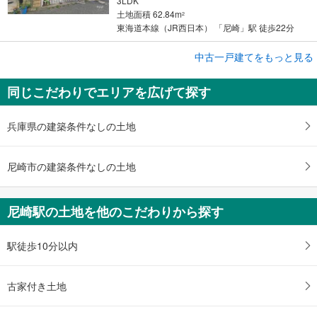
3LDK
土地面積 62.84m
2
東海道本線（JR西日本） 「尼崎」駅 徒歩22分
成約でもらえる
中古一戸建てをもっと見る
中古一戸建て
同じこだわりでエリアを広げて探す
尼崎市瓦宮2丁目
2,500万円
3SDK
兵庫県の建築条件なしの土地
土地面積 79.76m
2
東西線 「尼崎」駅 徒歩36分
尼崎市の建築条件なしの土地
尼崎駅の土地を他のこだわりから探す
駅徒歩10分以内
古家付き土地