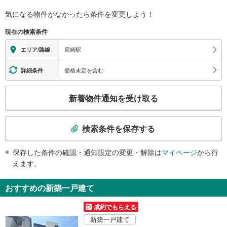
バリアフリー状況
気になる物件がなかったら
条件を変更しよう！
※段差なしでの移動経路
（○：有り △：要駅員設備 ×：無し）
現在の検索条件
地上⇔改札⇔ホーム：○
エレベータ
尼崎駅
エリア/路線
・各ホーム⇔北改札
エスカレータ
価格未定を含む
詳細条件
・２～５番線ホーム⇔北改札
こ
・各ホーム⇔西改札
新着物件通知を受け取る
トイレ
の
検
《多機能トイレ》
索
・各改札内
検索条件を保存する
《車椅子対応》
条
・改札外（中央公園内）
件
保存した条件の確認・通知設定の変更・解除は
マイページ
から行
その他
で
えます。
・誘導チャイム
通
・触知図式案内板
知
おすすめの新築一戸建て
・ＡＥＤ
を
受
成約でもらえる
け
新築一戸建て
取