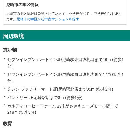
尼
尼崎市の学区情報
崎
尼崎市の学区情報は公開されています。小学校が40件、中学校が17件あり
市
ます。
尼崎市の学区から中古マンションを探す
に
関
す
周辺環境
る
情
買い物
報
セブンイレブン ハートインJR尼崎駅東口改札口まで16m (徒歩1
分)
セブンイレブン ハートインJR尼崎駅西口改札内まで17m (徒歩1
分)
充レン ファミリーマートJR尼崎駅北店まで95m (徒歩2分)
パントリー JR尼崎駅店まで8m (徒歩1分)
カルディコーヒーファーム あまがさきキューズモール店まで
218m (徒歩3分)
教育