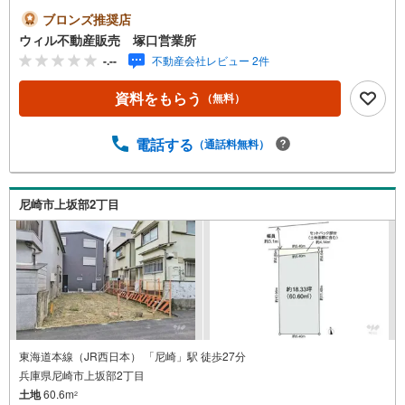
周辺はフラットな地勢！◇『清和小学校』から徒歩2分！◇
ブロンズ推奨店
『小田中学校』から徒歩2分！◇『サンディ尼崎長洲店』か
ウィル不動産販売 塚口営業所
ら徒歩6分！◇『尼崎市記念公園（ベイコム）から徒歩12
-.--
不動産会社レビュー 2件
分！◇『長洲公園』から徒歩12分！■弊社の特徴について
東証上場「ウィル不動産販売」阪神間・北摂・名古屋・東
資料をもらう
（無料）
京に店舗展開しております。当社オリジナルの物件管理シ
ステム「ウィリングナビ」で取引事例・売出物件など一挙
に比較、ご説明いたします。お買い換え・リフォーム・ロ
電話する
（通話料無料）
ーン相談等お住まいに関わることは何でもご相談くださ
い。弊社独自のお得な「平日会員制度」あります。現地待
ち合わせや物件最寄り駅までの送迎も可能です。まずはお
尼崎市上坂部2丁目
気軽にお電話を！【定休日】なし・年末年始・他【営業時
間】10:00～19:00駐車場・キッズスペースもございます。
小さなお子様がいらっしゃるご家庭もお気軽にご来場下さ
い！
東海道本線（JR西日本） 「尼崎」駅 徒歩27分
兵庫県尼崎市上坂部2丁目
土地
60.6m
2