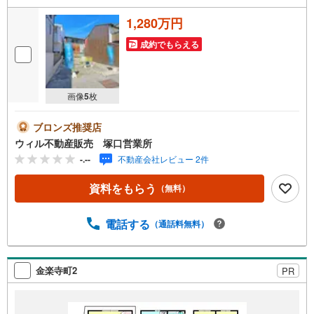
1,280万円
成約でもらえる
画像
5
枚
ブロンズ推奨店
ウィル不動産販売 塚口営業所
-.--
不動産会社レビュー 2件
資料をもらう
（無料）
電話する
（通話料無料）
金楽寺町2
PR