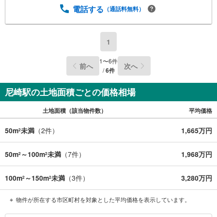
可能 ※定休日を除く・経験豊富なスタッフが物件詳細を丁
電話する
（通話料無料）
寧にご説明いたします。・車でご自宅や最寄り駅等、ご指
定の場所まで送迎します。・チャイルドシートのご用意ご
ざいます。◎個別FP相談会 無料物件のご紹介だけでなく
住宅ローン・資金のご相談、まずは家探しについて話を聞
1
きたいという方も大歓迎です！年間8000棟以上の限定物件
を発表しているオープンハウスだから出会える物件が多数
1
〜
6
件
前へ
次へ
ございます。ぜひお気軽にご連絡・ご相談ください！※限定
/
6
件
物件:当社のみ、もしくは当社を含めた数社でのみご紹介可
能なオープンハウス・ディベロップメントの物件
尼崎駅の土地面積ごとの価格相場
土地面積（該当物件数）
平均価格
50m
未満
（
2
件）
1,665万円
2
50m
～100m
未満
（
7
件）
1,968万円
2
2
100m
～150m
未満
（
3
件）
3,280万円
2
2
物件が所在する市区町村を対象とした平均価格を表示しています。