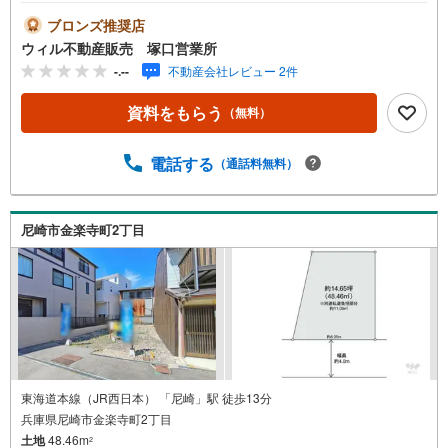
し！ご指定のハウスメーカー、工務店での建築が可能で
す！★周辺は自転車での移動にも嬉しいフラットな地勢！■
ブロンズ推奨店
弊社の特徴について東証上場「ウィル不動産販売」阪神
ウィル不動産販売 塚口営業所
間・北摂・名古屋・東京に店舗展開しております。当社オ
-.--
不動産会社レビュー 2件
リジナルの物件管理システム「ウィリングナビ」で取引事
例・売出物件など一挙に比較、ご説明いたします。お買い
資料をもらう
（無料）
換え・リフォーム・ローン相談等お住まいに関わることは
何でもご相談ください。弊社独自のお得な「平日会員制
度」あります。現地待ち合わせや物件最寄り駅までの送迎
電話する
（通話料無料）
も可能です。まずはお気軽にお電話を！【定休日】なし・
年末年始・他【営業時間】10:00～19:00駐車場・キッズス
ペースもございます。小さなお子様がいらっしゃるご家庭
尼崎市金楽寺町2丁目
もお気軽にご来場下さい！詳しくはまで。
東海道本線（JR西日本） 「尼崎」駅 徒歩13分
兵庫県尼崎市金楽寺町2丁目
土地
48.46m
2