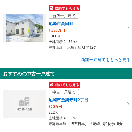
成約でもらえる
新築一戸建て
尼崎市高田町
4,380万円
3SLDK
土地面積 91.58m
2
福知山線 「尼崎」駅 徒歩32分
成約でもらえる
新築一戸建てをもっと見る
新築一戸建て
おすすめの中古一戸建て
尼崎市高田町
4,380万円
成約でもらえる
3LDK
中古一戸建て
土地面積 91.33m
2
福知山線 「尼崎」駅 徒歩32分
尼崎市金楽寺町2丁目
820万円
2LDK
土地面積 45.09m
2
東海道本線（JR西日本） 「尼崎」駅 徒歩15分