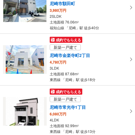
尼崎市額田町
る
3,980万円
・
2SLDK
条
土地面積 76.06m
2
件
福知山線 「尼崎」駅 徒歩40分
を
マ
成約でもらえる
イ
新築一戸建て
ペ
尼崎市金楽寺町2丁目
ー
4,780万円
ジ
3LDK
に
土地面積 87.68m
2
保
東西線 「尼崎」駅 徒歩18分
存
す
成約でもらえる
る
新築一戸建て
尼崎市常光寺1丁目
6,080万円
4LDK
土地面積 92.99m
2
東西線 「尼崎」駅 徒歩13分