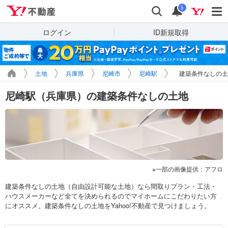
Yahoo!不動産
検索
通知
i
ログイン
ID新規取得
土地
兵庫県
尼崎市
尼崎駅
建築条件なしの土
尼崎駅（兵庫県）の建築条件なしの土地
一部の画像提供：アフロ
建築条件なしの土地（自由設計可能な土地）なら間取りプラン・工法・
ハウスメーカーなど全てを決められるのでマイホームにこだわりたい方
にオススメ。建築条件なしの土地をYahoo!不動産で見つけましょう。