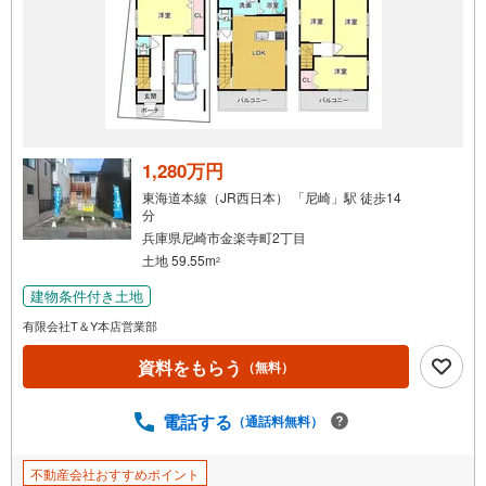
1,280万円
東海道本線（JR西日本） 「尼崎」駅 徒歩14
分
兵庫県尼崎市金楽寺町2丁目
土地 59.55m
2
建物条件付き土地
有限会社T＆Y本店営業部
資料をもらう
（無料）
電話する
（通話料無料）
不動産会社おすすめポイント