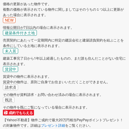
価格の更新があった物件です。
複数の価格が表示されている物件に関しましてはそのうちの１つ以上に更新が
あった場合に表示されます。
NEW
情報公開日が7日以内の場合に表示されます。
建築条件付き土地
売買契約にあたって一定期間内に特定の建設会社と建築請負契約を結ぶことを
条件にしている土地に表示されます。
未入居
建築工事完了日から1年以上経過したものの、まだ誰も住んだことがない住宅に
表示されます。
賃貸中
賃貸中の物件に表示されます。
賃貸中の物件は、原則ご自身でお住まいいただくことができません。
請求済
その物件が資料請求・お問い合わせ済みの場合に表示されます。
既読
その物件を既にご覧になっている場合に表示されます。
成約でもらえる
【Yahoo!不動産】物件ご成約で最大20万円相当PayPayポイントプレゼント！
の対象物件です。詳細は
プレゼント詳細
をご覧ください。