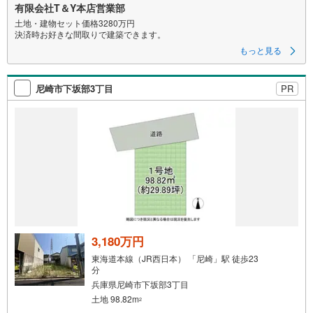
有限会社T＆Y本店営業部
土地・建物セット価格3280万円
決済時お好きな間取りで建築できます。
もっと見る
尼崎市下坂部3丁目
PR
3,180万円
東海道本線（JR西日本） 「尼崎」駅 徒歩23
分
兵庫県尼崎市下坂部3丁目
土地 98.82m
2