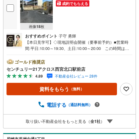
成約でもらえる
画像
18
枚
おすすめポイント
子守 勇輝
【本日見学可】◇現地説明会開催（要事前予約）■営業時
間:平日:10:00～19:30、土日:10:00～20:00 この時間はお
電話でのご案内がスムーズです。【物件の特徴】・建築条
件無し宅地、ご指定の工務店、ハウスメーカーで建築可能
ゴールド推奨店
です。JR尼崎駅徒歩15分の立地です。両面道路に面す開放
センチュリー21アクロス西宮北口駅前店
感がある区画です。＝＝センチュリー21アクロスグループ
4.89
不動産会社レビュー 28件
の3つの特徴＝＝＝■センチュリー21グループで28年連続N
o.1（1997年～2024年兵庫地区仲介実績） 尼崎・伊丹・
資料をもらう
（無料）
西宮・宝塚にて8店舗展開中。阪神間での購入や売却は当店
にお任せ下さい■お客様駐車場、キッズスペース完備 8店
舗すべて駅前にございますが、お車でのお越しも大歓迎で
電話する
（通話料無料）
す。 お子様連れでもご安心ください。■取り扱い物件多数
ございます。 地域密着の当店では2000万円台の新築戸建
取り扱い不動産会社をもっと見る（
全
1
社
）
や、1000万円台の中古マンションを始め多数物件を取り扱
っています。Yahoo！不動産に掲載しきれない物件もご紹
介できます。お気軽にお問合せください。弊社ホームペー
尼崎市長洲中通1丁目