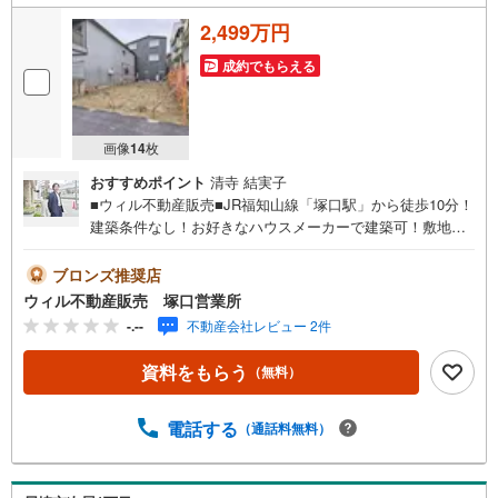
2,499万円
成約でもらえる
画像
14
枚
おすすめポイント
清寺 結実子
■ウィル不動産販売■JR福知山線「塚口駅」から徒歩10分！
建築条件なし！お好きなハウスメーカーで建築可！敷地面
積約18坪の整形地！現況更地ですぐ建築可！◇『上坂部小
学校』から徒歩10分！◇『小園中学校』から徒歩18分！◇
ブロンズ推奨店
『万代塚口店』から徒歩8分！■弊社の特徴について東証上
ウィル不動産販売 塚口営業所
場「ウィル不動産販売」阪神間・北摂・名古屋・東京に店
-.--
不動産会社レビュー 2件
舗展開しております。当社オリジナルの物件管理システム
「ウィリングナビ」で取引事例・売出物件など一挙に比
資料をもらう
（無料）
較、ご説明いたします。お買い換え・リフォーム・ローン
相談等お住まいに関わることは何でもご相談ください。弊
社独自のお得な「平日会員制度」あります。現地待ち合わ
電話する
（通話料無料）
せや物件最寄り駅までの送迎も可能です。まずはお気軽に
お電話を！【定休日】なし・年末年始・他【営業時間】10:
00～19:00駐車場・キッズスペースもございます。小さなお