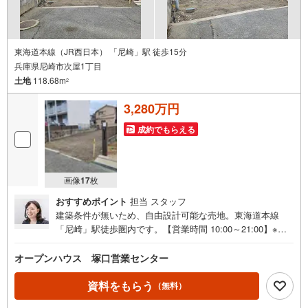
教育費や老後資金など将来の出費を数値化。一生涯の家計シミュレーショ
ンを作成します。
・プロならではのアドバイス
「最適な銀行は？」「今の年収で大丈夫？」といった疑問から住宅ローン
の最大活用まで、家計を守る具体的なプランをご提案
東海道本線（JR西日本） 「尼崎」駅 徒歩15分
兵庫県尼崎市次屋1丁目
「自分らしい家」と「安心できる将来」
土地
118.68m
どちらもフロンティアで叶えませんか？
2
当日の現地見学・FP相談も受付中です
3,280万円
成約でもらえる
画像
17
枚
おすすめポイント
担当 スタッフ
建築条件が無いため、自由設計可能な売地。東海道本線
「尼崎」駅徒歩圏内です。【営業時間 10:00～21:00】※水
曜定休上記時間はお電話が繋がりやすくなっております。
ぜひお気軽にご連絡ください！現地を見学される場合は
オープンハウス 塚口営業センター
「室内・現地を見学する（無料）」ボタンよりご希望の日
時をご記入いただけますとスムーズにご案内が可能です。
資料をもらう
（無料）
◎現地のご案内について・平日や夜遅い時間帯もご案内が