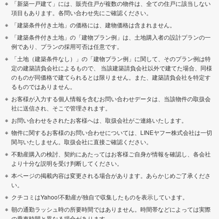
「新築一戸建て」には、販売住戸が複数の物件は、全ての住戸に該当しない
項目もあります。各問い合わせ先にご確認ください。
「建築条件付き土地」の価格には、建物価格は含まれません。
「建築条件付き土地」の「建物プラン例」は、土地購入者の設計プランの一
例であり、プランの採用可否は任意です。
「土地（建築条件なし）」の「建物プラン例」に関して、そのプラン例は特
定の建築請負会社によるもので、 当該建築請負会社以外で建てた場合、同様
のものが同価格で建てられるとは限りません。また、建築請負会社を特定す
るものではありません。
お客様が入力する個人情報を含むお問い合わせデータは、当該物件の取扱会
社に送信され、そこで管理されます。
お問い合わせをされたお客様へは、取扱会社がご連絡いたします。
物件に関するお客様のお問い合わせについては、LINEヤフー株式会社は一切
関与いたしません。取扱会社に直接ご確認ください。
不動産購入の検討、契約にあたってはお客様ご自身が情報を確認し、各会社
より十分な説明を受け判断してください。
本ページの掲載内容は変更される場合があります。あらかじめご了承くださ
い。
クチコミはYahoo!不動産が独自で収集したものを表示しています。
朝の通勤ラッシュ時の所要時間ではありません。時間帯などによっては実際
の乗車時間と異なる場合があります。