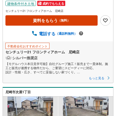
建物条件付き土地
成約でもらえる
センチュリー21 フロンティアホーム 尼崎店
資料をもらう
（無料）
電話する
（通話料無料）
不動産会社おすすめポイント
センチュリー21 フロンティアホーム 尼崎店
シルバー推奨店
【モデルハウス本日見学可能】自社グループ施工！販売まで一貫体制。施
工と販売が連携する物件だから、ご要望にスピーディーに対応。
設計・性能・広さ、すべてに妥協しない家づくり。
もっと見る
～自社ブランド物件:建売価格で「理想」を諦めない住まい～
■なぜ建売価格で「理想」が叶うのか？
尼崎市次屋1丁目
施工から販売までグループ内で完結させることで中間コストを徹底カッ
ト。その分を「広さ」と「性能」に還元しました
■「お金の理想」も諦めない。専属FPによる無料相談
・家計の「見える化」で安心を