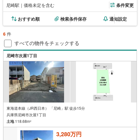
尼崎駅｜価格未定を含む
条件変更
おすすめ順
検索条件保存
通知設定
6
件
すべての物件をチェックする
尼崎市次屋1丁目
東海道本線（JR西日本） 「尼崎」駅 徒歩15分
兵庫県尼崎市次屋1丁目
土地
118.68m
2
3,280万円