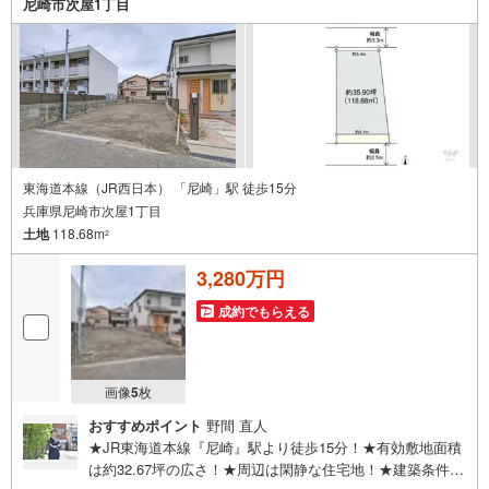
尼崎市次屋1丁目
子様がいらっしゃるご家庭もお気軽にご来場下さい！詳し
くはまで。
東海道本線（JR西日本） 「尼崎」駅 徒歩15分
兵庫県尼崎市次屋1丁目
土地
118.68m
2
3,280万円
成約でもらえる
画像
5
枚
おすすめポイント
野間 直人
★JR東海道本線『尼崎』駅より徒歩15分！★有効敷地面積
は約32.67坪の広さ！★周辺は閑静な住宅地！★建築条件な