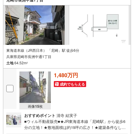
東海道本線（JR西日本） 「尼崎」駅 徒歩6分
兵庫県尼崎市長洲中通1丁目
土地
64.52m
2
1,480万円
成約でもらえる
画像
15
枚
おすすめポイント
清寺 結実子
■ウィル不動産販売■★JR東海道本線「尼崎駅」から徒歩6
分の立地！★敷地面積は約19坪の広さ！★建築条件なしの
ためご指定のハウスメーカー、工務店での建築が可能！★