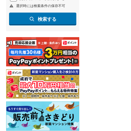
選択時には検索条件の保存不可
北海道新幹線
(
1
)
山形新幹線
(
259
)
検索する
東海道新幹線
(
364
)
九州新幹線
(
140
)
札幌市営地下鉄東豊線
(
7
)
東京メトロ銀座線
(
51
)
東京メトロ日比谷線
(
89
)
東京メトロ有楽町線
(
109
)
東京メトロ副都心線
(
130
)
都営新宿線
(
215
)
横浜市営地下鉄グリーンライン