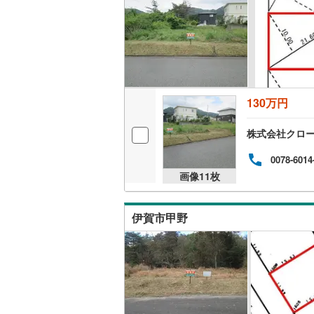
越美北線
(
氷見線
(
2
)
紀勢本線（
桜島線
(
6
)
130万円
加古川線
(
株式会社クロ
赤穂線
(
34
0078-6014
宇野線
(
22
画像
11
枚
福塩線
(
65
伊賀市甲野
岩徳線
(
17
小野田線
(
舞鶴線
(
1
)
木次線
(
1
)