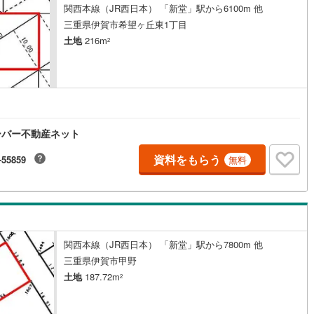
関西本線（JR西日本） 「新堂」駅から6100m 他
4
)
七尾線
(
2
)
三重県伊賀市希望ヶ丘東1丁目
土地
216m
2
高山本線（JR西日本）
(
1
)
JR西日本）
(
117
)
湖西線
(
207
)
福知山線
(
194
)
46
)
播但線
(
109
)
ーバー不動産ネット
)
津山線
(
16
)
資料をもらう
-55859
無料
)
伯備線
(
29
)
)
呉線
(
101
)
)
山口線
(
2
)
関西本線（JR西日本） 「新堂」駅から7800m 他
1
)
美祢線
(
0
)
三重県伊賀市甲野
土地
187.72m
2
因美線
(
20
)
草津線
(
65
)