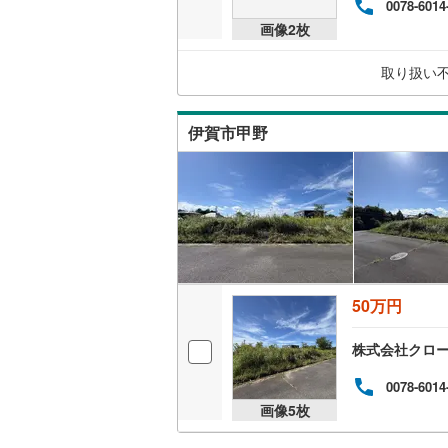
0078-6014
後藤寺線
(
画像
2
枚
東北新幹
取り扱い
秋田新幹
伊賀市甲野
山陽新幹
西九州新
地下鉄
札幌市営
仙台市地
東京メト
50万円
東京メト
株式会社クロ
東京メト
0078-6014
都営浅草
画像
5
枚
都営大江