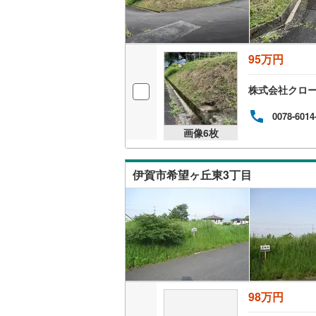
いすみ鉄
95万円
IGRいわ
弘南鉄道
株式会社クロ
由利高原
0078-6014
画像
6
枚
長野電鉄
宇都宮ラ
伊賀市希望ヶ丘東3丁目
鹿島臨海
小湊鐵道
(
上毛電気
流鉄流山
98万円
京成本線
(