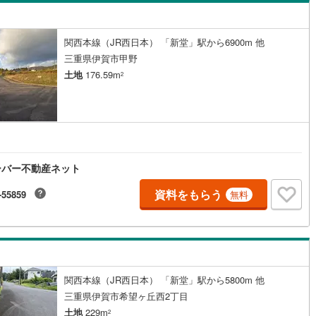
営地下鉄東山線
(
235
)
名古屋市営地下鉄名城線
(
229
)
関西本線（JR西日本） 「新堂」駅から6900m 他
三重県伊賀市甲野
営地下鉄桜通線
(
163
)
名古屋市営地下鉄上飯田線
(
45
)
土地
176.59m
2
地下鉄烏丸線
(
126
)
京都市営地下鉄東西線
(
108
)
tro今里筋線
(
40
)
OsakaMetro御堂筋線
(
69
)
tro四つ橋線
(
14
)
OsakaMetro中央線
(
29
)
ーバー不動産ネット
tro堺筋線
(
9
)
神戸市営地下鉄西神・山手線
(
34
)
資料をもらう
-55859
下鉄空港線
(
57
)
福岡市地下鉄箱崎線
(
6
)
無料
2
)
函館市電
(
0
)
りび鉄道
(
0
)
わたらせ渓谷鐵道
(
19
)
関西本線（JR西日本） 「新堂」駅から5800m 他
行
(
40
)
会津鉄道
(
4
)
三重県伊賀市希望ヶ丘西2丁目
縦貫鉄道
(
0
)
しなの鉄道北しなの線
(
4
)
土地
229m
2