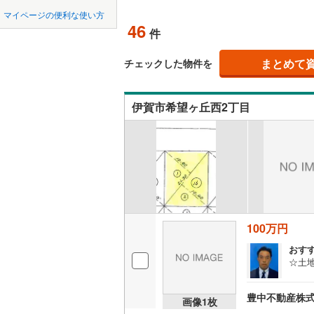
中国
鳥取
北上線
(
1
)
マイページの便利な使い方
オンライ
46
件
山田線
(
6
)
四国
徳島
大湊線
(
0
)
まとめて
オンライ
チェックした物件を
九州・沖縄
福岡
只見線
(
4
)
伊賀市希望ヶ丘西2丁目
奥羽本線
(
男鹿線
(
1
)
0
0
0
0
0
0
該当物件
該当物件
該当物件
該当物件
該当物件
該当物件
件
件
件
件
件
件
羽越本線
(
飯山線
(
0
)
湘南新宿
100万円
(
862
)
おす
外房線
(
75
☆土地
成田線
(
14
豊中不動産株
画像
1
枚
東金線
(
27