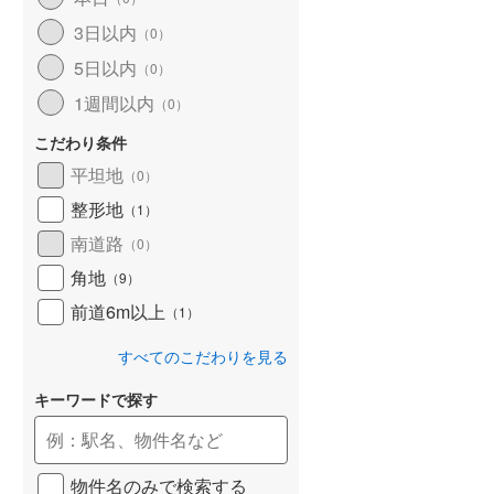
和歌山線
(
169
)
3日以内
（
0
）
5日以内
東西線
(
18
)
（
0
）
1週間以内
（
0
）
予讃線
(
30
)
こだわり条件
高徳線
(
20
)
平坦地
（
0
）
牟岐線
(
7
)
整形地
（
1
）
山陽本線（JR九州）
(
7
)
南道路
（
0
）
篠栗線
(
50
)
角地
（
9
）
前道6m以上
指宿枕崎線
(
231
)
（
1
）
筑肥線
(
42
)
すべてのこだわりを見る
久大本線
(
50
)
キーワードで探す
日田彦山線
(
16
)
筑豊本線
(
45
)
物件名のみで検索する