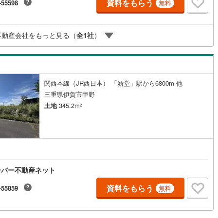
資料をもらう
-55598
無料
10
)
宮崎空港線
(
4
)
線
(
332
)
上越新幹線
(
169
)
不動産会社をもっと見る（
全
1
社
）
線
(
187
)
北陸新幹線
(
253
)
線
(
141
)
北陸新幹線（JR西日本）
(
9
)
幹線
(
1
)
関西本線（JR西日本） 「新堂」駅から6800m 他
三重県伊賀市甲野
土地
345.2m
2
地下鉄南北線
(
11
)
札幌市営地下鉄東西線
(
10
)
下鉄南北線
(
222
)
仙台市地下鉄東西線
(
84
)
ロ丸ノ内線
(
155
)
東京メトロ丸ノ内方南支線
(
32
)
ロ東西線
(
179
)
東京メトロ千代田線
(
95
)
ーバー不動産ネット
ロ半蔵門線
(
50
)
東京メトロ南北線
(
136
)
資料をもらう
-55859
無料
線
(
119
)
都営三田線
(
127
)
戸線
(
204
)
横浜市営地下鉄ブルーライン
(
312
)