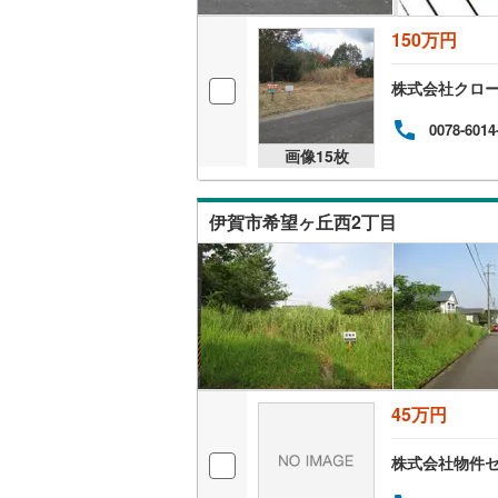
桜井線
(
59
150万円
阪和線
(
14
株式会社クロ
おおさか
0078-6014
内子線
(
0
)
画像
15
枚
鳴門線
(
2
)
伊賀市希望ヶ丘西2丁目
土讃線
(
70
鹿児島本
三角線
(
7
)
長崎本線
(
佐世保線
(
45万円
豊肥本線
(
株式会社物件
日南線
(
20