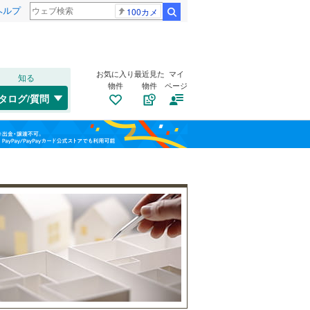
ヘルプ
100カメ
検索
お気に入り
最近見た
マイ
知る
物件
物件
ページ
千歳線
(
8
)
タログ/質問
日高本線
(
0
)
南道路
（
0
）
福島
宗谷本線
(
0
)
(
0
)
(
1
)
(
10
)
古家あり
（
1
）
栃木
群馬
山梨
東北本線
(
961
)
川越線
(
294
)
(
3
)
(
4
)
(
10
)
吾妻線
(
27
)
日光線
(
112
)
仙石線
(
158
)
小学校まで1km以内
（
0
）
和歌山
大船渡線
(
1
)