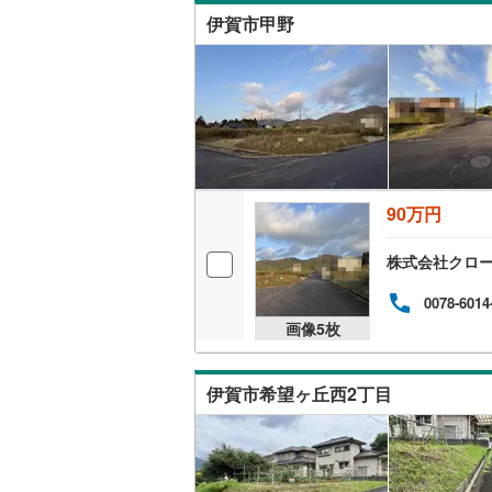
伊賀市甲野
名古屋市
名古屋市
京都市営
OsakaMe
90万円
OsakaMe
株式会社クロ
OsakaMe
0078-6014
福岡市地
画像
5
枚
私鉄・その他
札幌市電
(
伊賀市希望ヶ丘西2丁目
道南いさ
阿武隈急
秋田内陸