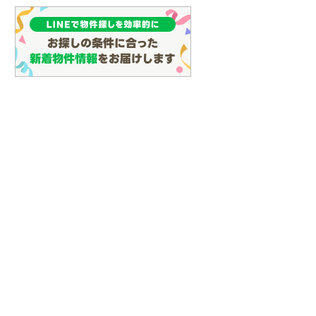
(
133
)
名古屋市営地下鉄鶴舞線
(
162
)
名古屋市営地下鉄名港線
(
62
)
OsakaMetro長堀鶴見緑地線
(
29
)
OsakaMetro谷町線
(
69
)
OsakaMetro千日前線
(
30
)
神戸市営地下鉄海岸線
(
4
)
福岡市地下鉄七隈線
(
127
)
函館市電宝来・谷地頭線
(
0
)
真岡鐵道
(
10
)
山形鉄道フラワー長井線
(
0
)
えちごトキめき鉄道妙高はねうまラ