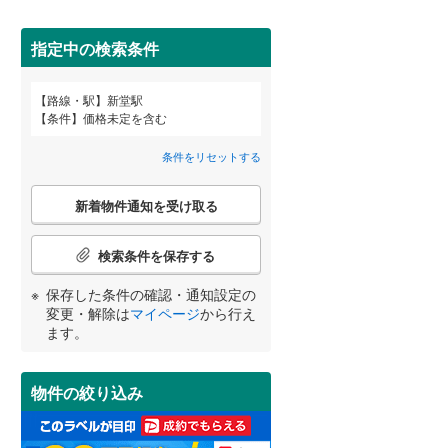
田沢湖線
(
5
)
指定中の検索条件
八戸線
(
0
)
磐越西線
(
30
)
詳しく見る
路線・駅
新堂駅
宮崎
鹿児島
沖縄
条件
価格未定を含む
陸羽西線
(
1
)
条件をリセットする
左沢線
(
19
)
こ
津軽線
(
1
)
新着物件通知を受け取る
の
する
る
条件をリセットする
条件をリセットする
条件をリセットする
条件をリセットする
条件をリセットする
条件をリセットする
検
信越本線
(
29
)
索
検索条件を保存する
条
弥彦線
(
0
)
件
保存した条件の確認・通知設定の
で
総武本線
(
804
)
変更・解除は
マイページ
から行え
通
ます。
知
を
京葉線
(
101
)
受
物件の絞り込み
け
久留里線
(
179
)
取
る
山手線
(
181
)