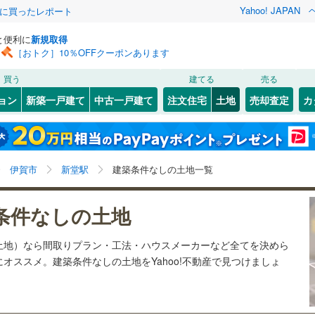
Yahoo! JAPAN
際に買ったレポート
と便利に
新規取得
［おトク］10％OFFクーポンあります
検索条件を保存しました
買う
建てる
売る
27
)
札沼線
(
6
)
建ち方、日当たり
ョン
新築一戸建て
中古一戸建て
注文住宅
土地
売却査定
カ
この検索条件の新着物件通知は、
マイページ
から設定できます。
室蘭本線
(
6
)
以上
（
1
）
角地
（
9
）
岩手
宮城
秋田
山形
23
)
富良野線
(
0
)
島ケ原
月ケ瀬口
)
(
24
)
(
46
)
(
20
)
(
3
)
0
）
整形地
（
1
）
(
3
)
(
6
)
新堂駅、価格未定を含む
神奈川
埼玉
千葉
茨城
1
)
釧網本線
(
0
)
伊賀市
新堂駅
建築条件なしの土地一覧
契約、入居関連など
1
)
水郡線
(
127
)
長野
富山
石川
福井
条件なしの土地
（
0
）
第一種低層住居専用地域
（
0
）
)
(
5
)
(
20
)
(
19
)
(
44
)
(
4
)
(
0
)
9
)
上越線
(
47
)
検索条件を保存する
閉じる
閉じる
お気に入りリストを見る
お気に入りリストを見る
閉じる
閉じる
岐阜
静岡
三重
土地）なら間取りプラン・工法・ハウスメーカーなど全てを決めら
5
)
水戸線
(
24
)
マイページ
オススメ。建築条件なしの土地をYahoo!不動産で見つけましょ
)
仙山線
(
121
)
駅が始発駅
（
0
）
海まで2km以内
（
0
）
JR難波
)
(
5
)
(
2
)
(
3
)
(
0
)
(
1
)
兵庫
京都
滋賀
奈良
(
1
)
)
気仙沼線
(
3
)
応