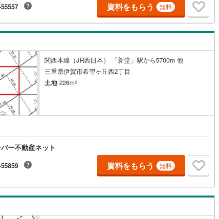
資料をもらう
-55557
無料
5
)
鶴見線
(
38
)
8
)
根岸線
(
114
)
4
)
中央本線（JR東日本）
(
842
)
関西本線（JR西日本） 「新堂」駅から5700m 他
143
)
八高線
(
465
)
三重県伊賀市希望ヶ丘西2丁目
土地
226m
2
7
)
大糸線（JR東日本）
(
10
)
各駅停車）
(
244
)
埼京線
(
422
)
)
東海道本線（JR東海）
(
879
)
5
)
飯田線
(
356
)
ーバー不動産ネット
)
高山本線（JR東海）
(
45
)
資料をもらう
-55859
無料
JR東海）
(
89
)
紀勢本線（JR東海）
(
9
)
博多南線
(
24
)
R西日本）
(
1
)
北陸本線
(
31
)