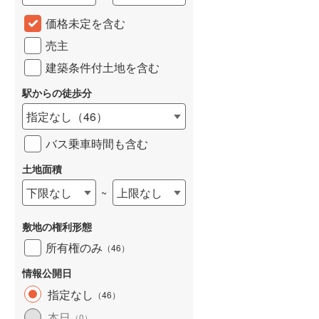
城端線
(
0
)
価格未定を含む
売主
関西本線（JR西日本）
(
234
)
建築条件付土地を含む
大阪環状線
(
55
)
駅からの徒歩分
山陽本線（JR西日本）
(
365
)
指定なし
（
46
）
姫新線
(
111
)
バス乗車時間も含む
吉備線
(
24
)
土地面積
芸備線
(
57
)
下限なし
上限なし
~
可部線
(
79
)
敷地の権利形態
宇部線
(
1
)
所有権のみ
（
46
）
山陰本線
(
248
)
情報公開日
境線
(
12
)
指定なし
（
46
）
奈良線
(
103
)
本日
（
0
）