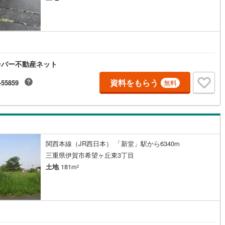
道
(
11
)
北越急行ほくほく線
(
1
)
て銀河鉄道
(
6
)
青い森鉄道
(
3
)
弘南線
(
0
)
弘南鉄道大鰐線
(
0
)
ーバー不動産ネット
鉄道鳥海山ろく線
(
1
)
福島交通飯坂線
(
36
)
資料をもらう
-55859
無料
長野線
(
3
)
上田電鉄別所線
(
2
)
イトレール
(
88
)
関東鉄道竜ケ崎線
(
8
)
鉄道大洗鹿島線
(
121
)
ひたちなか海浜鉄道湊線
(
9
)
関西本線（JR西日本） 「新堂」駅から6340m
三重県伊賀市希望ヶ丘東3丁目
68
)
千葉都市モノレール
(
129
)
土地
181m
2
鉄道上毛線
(
84
)
秩父鉄道
(
37
)
線
(
47
)
つくばエクスプレス
(
197
)
425
)
京成押上線
(
48
)