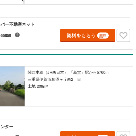
)
片町線
(
86
)
9
)
関西空港線
(
2
)
ーバー不動産ネット
東線
(
45
)
本四備讃線
(
5
)
資料をもらう
-55859
無料
予土線
(
0
)
徳島線
(
5
)
)
土讃線
(
7
)
関西本線（JR西日本） 「新堂」駅から5760m
線
(
485
)
香椎線
(
56
)
三重県伊賀市希望ヶ丘西2丁目
肥薩線
(
3
)
土地
209m
2
17
)
唐津線
(
0
)
1
)
大村線
(
1
)
53
)
日豊本線
(
291
)
センター
)
吉都線
(
8
)