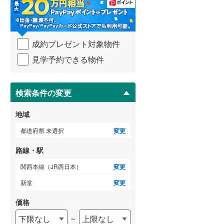
・
条
武蔵野線
(
688
)
件
を
横須賀線
(
279
)
成約プレゼント対象物件
マ
青梅線
(
233
)
イ
見学予約できる物件
ペ
小海線
(
32
)
ー
ジ
京浜東北線
(
825
)
に
検索条件の変更
保
総武線
(
677
)
存
地域
す
御殿場線
(
92
)
る
都道府県 未選択
変更
中央本線（JR東海）
(
365
)
路線・駅
太多線
(
76
)
関西本線（JR西日本）
変更
名松線
(
4
)
新堂
変更
東海道本線（JR西日本）
(
523
)
価格
下限なし
上限なし
~
小浜線
(
6
)