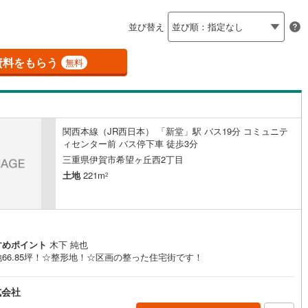
島根
岡山
広島
山口
釜石線
(
0
)
ン内見(相談)可
（
0
）
IT重説可
（
0
）
並び替え
花輪線
(
1
)
香川
愛媛
高知
保存した条件を見る
磐越東線
(
32
)
資料をもらう
ン対応とは？
無料
佐賀
長崎
熊本
大分
陸羽東線
(
23
)
52
)
米坂線
(
0
)
関西本線（JR西日本） 「新堂」駅 バス19分 コミュニテ
五能線
(
0
)
ィセンター前 バス停下車 徒歩3分
この条件で検索する
この条件で検索する
この条件で検索する
この条件で検索する
この条件で検索する
この条件で検索する
市区町村以下を選択
市区町村を選択す
駅を選択する
三重県伊賀市希望ヶ丘西2丁目
5
)
白新線
(
5
)
土地
221m
2
越後線
(
9
)
ライン（宇都宮～逗子）
湘南新宿ライン（前橋～小田原）
(
1,025
)
すめポイント
木下 純也
1
)
内房線
(
479
)
66.85坪！☆整形地！☆区画の整った住宅街です！
0
)
鹿島線
(
3
)
式会社
8
)
東海道本線
(
556
)