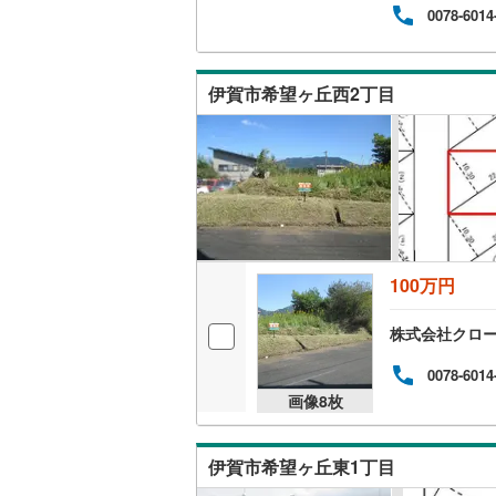
0078-6014
南武線
(
23
横浜線
(
65
伊賀市希望ヶ丘西2丁目
相模線
(
59
五日市線
(
篠ノ井線
(
常磐線（
伊東線
(
49
100万円
身延線
(
15
株式会社クロ
武豊線
(
38
0078-6014
画像
8
枚
関西本線（
参宮線
(
3
)
伊賀市希望ヶ丘東1丁目
大糸線（J