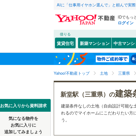
AIに「仕事用イヤホン選んで」と頼んで実
IDでもっ
ログイン
借りる
北海道
JR
北海道
函館本線
(
こだわり条件
配置、向き、
賃貸住宅
新築マンション
中古マンシ
石勝線
(
0
)
前道6m
東北
青森
根室本線
(
(
3
)
(
6
)
(
0
平坦地
（
関東
東京
石北本線
(
Yahoo!不動産トップ
土地
三重県
販売、価格、
常磐線
(
57
信越・北陸
新潟
建築
更地渡し
新堂駅（三重県）の
(
6
)
(
1
)
(
3
高崎線
(
50
東海
愛知
お気に入りから資料請求
建築条件なしの土地（自由設計可能な
立地
両毛線
(
23
れるのでマイホームにこだわりたい方に
烏山線
(
79
気になる物件を
最寄りの
う。
(
6
)
(
2
)
(
3
近畿
大阪
お気に入りに
石巻線
(
44
追加してみましょう
オンライン対