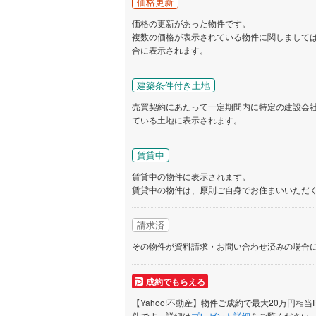
価格更新
価格の更新があった物件です。
いすみ鉄
複数の価格が表示されている物件に関しまして
合に表示されます。
IGRいわ
建築条件付き土地
弘南鉄道
売買契約にあたって一定期間内に特定の建設会
由利高原
ている土地に表示されます。
長野電鉄
賃貸中
宇都宮ラ
賃貸中の物件に表示されます。
賃貸中の物件は、原則ご自身でお住まいいただ
鹿島臨海
小湊鐵道
(
請求済
上毛電気
その物件が資料請求・お問い合わせ済みの場合
流鉄流山
成約でもらえる
京成本線
(
【Yahoo!不動産】物件ご成約で最大20万円相当
件です。詳細は
プレゼント詳細
をご覧ください