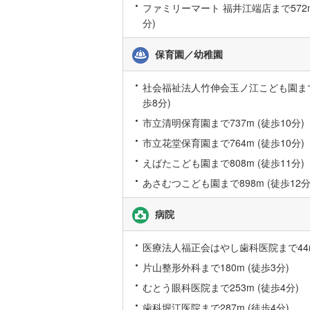
ファミリーマート 福井江端店まで572m
桜井線
(
60
分)
阪和線
(
14
保育園／幼稚園
おおさか
社会福祉法人竹伸会玉ノ江こども園まで5
内子線
(
0
)
歩8分)
鳴門線
(
2
)
市立清明保育園まで737m (徒歩10分)
市立花堂保育園まで764m (徒歩10分)
土讃線
(
70
えばたこども園まで808m (徒歩11分)
鹿児島本
あさむつこども園まで898m (徒歩12分
三角線
(
7
)
病院
長崎本線
(
医療法人福正会はやし歯科医院まで44m
佐世保線
(
片山整形外科まで180m (徒歩3分)
豊肥本線
(
むとう眼科医院まで253m (徒歩4分)
日南線
(
20
歯科堀江医院まで287m (徒歩4分)