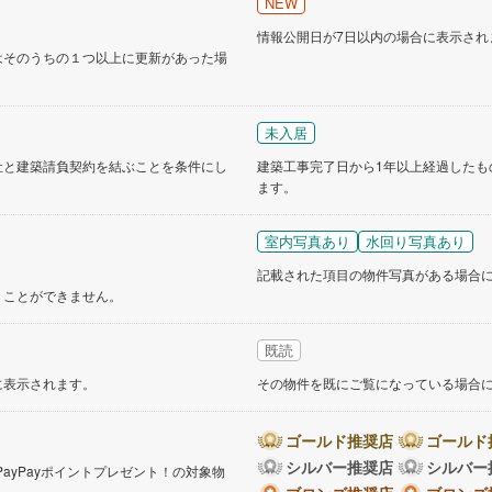
NEW
情報公開日が7日以内の場合に表示され
道
(
11
)
北越急行ほくほく線
(
1
)
はそのうちの１つ以上に更新があった場
て銀河鉄道
(
6
)
青い森鉄道
(
3
)
未入居
弘南線
(
0
)
弘南鉄道大鰐線
(
0
)
社と建築請負契約を結ぶことを条件にし
建築工事完了日から1年以上経過したも
鉄道鳥海山ろく線
(
1
)
福島交通飯坂線
(
36
)
ます。
長野線
(
3
)
上田電鉄別所線
(
2
)
室内写真あり
水回り写真あり
イトレール
(
88
)
関東鉄道竜ケ崎線
(
8
)
記載された項目の物件写真がある場合
くことができません。
鉄道大洗鹿島線
(
121
)
ひたちなか海浜鉄道湊線
(
9
)
68
)
千葉都市モノレール
(
129
)
既読
鉄道上毛線
(
84
)
秩父鉄道
(
37
)
に表示されます。
その物件を既にご覧になっている場合
線
(
46
)
つくばエクスプレス
(
196
)
ゴールド推奨店
ゴールド
425
)
京成押上線
(
48
)
シルバー推奨店
シルバー
PayPayポイントプレゼント！の対象物
。