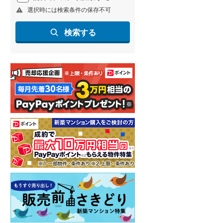
選択時には検索条件の保存不可
北海道新幹線
(
1
)
山形新幹線
(
259
)
検索する
東海道新幹線
(
364
)
九州新幹線
(
140
)
札幌市営地下鉄東豊線
(
7
)
東京メトロ銀座線
(
51
)
東京メトロ日比谷線
(
89
)
東京メトロ有楽町線
(
109
)
東京メトロ副都心線
(
130
)
都営新宿線
(
215
)
横浜市営地下鉄グリーンライン