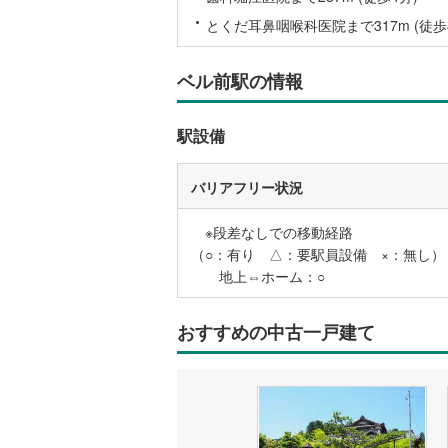
後藤寺線
(
とくだ耳鼻咽喉科医院まで317m (徒歩
東北新幹
ベル前駅の情報
秋田新幹
山陽新幹
駅設備
西九州新
バリアフリー状況
地下鉄
札幌市営
※段差なしでの移動経路
（○：有り △：要駅員設備 ×：無し）
仙台市地
地上⇔ホーム：○
東京メト
おすすめの中古一戸建て
東京メト
東京メト
都営浅草
都営大江