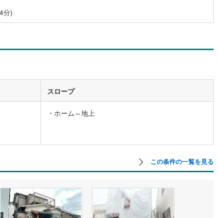
10
)
宮崎空港線
(
4
)
4分)
線
(
332
)
上越新幹線
(
169
)
線
(
187
)
北陸新幹線
(
253
)
線
(
141
)
北陸新幹線（JR西日本）
(
9
)
幹線
(
1
)
スロープ
地下鉄南北線
(
11
)
札幌市営地下鉄東西線
(
10
)
・ホーム⇔地上
下鉄南北線
(
222
)
仙台市地下鉄東西線
(
84
)
ロ丸ノ内線
(
155
)
東京メトロ丸ノ内方南支線
(
32
)
この条件の一覧を見る
ロ東西線
(
179
)
東京メトロ千代田線
(
95
)
ロ半蔵門線
(
50
)
東京メトロ南北線
(
136
)
線
(
119
)
都営三田線
(
127
)
戸線
(
204
)
横浜市営地下鉄ブルーライン
(
312
)