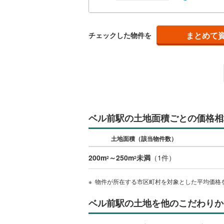
南武線
(
23
まとめて
横浜線
(
65
チェックした物件を
相模線
(
59
五日市線
(
篠ノ井線
(
常磐線（
ベル前駅の土地面積ごとの価格相
伊東線
(
49
土地面積（該当物件数）
身延線
(
15
200m
～250m
未満
（
1
件）
2
2
武豊線
(
38
物件が所在する市区町村を対象とした平均価格
関西本線（
参宮線
(
3
)
ベル前駅の土地を他のこだわりか
大糸線（J