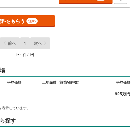
5
)
鶴見線
(
38
)
資料をもらう
8
)
根岸線
(
114
)
無料
4
)
中央本線（JR東日本）
(
842
)
143
)
八高線
(
465
)
前へ
1
次へ
7
)
大糸線（JR東日本）
(
10
)
1
〜
1
件 /
1
件
各駅停車）
(
244
)
埼京線
(
422
)
場
)
東海道本線（JR東海）
(
879
)
平均価格
土地面積（該当物件数）
平均価格
5
)
飯田線
(
356
)
925万円
)
高山本線（JR東海）
(
45
)
を表示しています。
JR東海）
(
89
)
紀勢本線（JR東海）
(
9
)
博多南線
(
24
)
ら探す
R西日本）
(
1
)
北陸本線
(
30
)