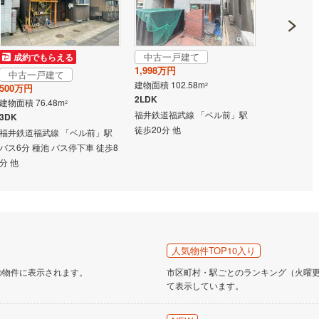
営地下鉄東山線
(
235
)
名古屋市営地下鉄名城線
(
229
)
中古一戸建て
成約でもらえる
成約でも
営地下鉄桜通線
(
163
)
名古屋市営地下鉄上飯田線
(
45
)
1,998万円
中古一戸建て
中古一戸
建物面積 102.58m
2
500万円
2,280万円
地下鉄烏丸線
(
126
)
京都市営地下鉄東西線
(
107
)
2LDK
建物面積 76.48m
建物面積 128
2
福井鉄道福武線 「ベル前」駅
3DK
4DK
tro今里筋線
(
40
)
OsakaMetro御堂筋線
(
69
)
徒歩20分 他
福井鉄道福武線 「ベル前」駅
福井鉄道福武
tro四つ橋線
(
14
)
OsakaMetro中央線
(
29
)
バス6分 種池 バス停下車 徒歩8
徒歩30分 他
分 他
tro堺筋線
(
9
)
神戸市営地下鉄西神・山手線
(
34
)
下鉄空港線
(
57
)
福岡市地下鉄箱崎線
(
6
)
2
)
函館市電
(
0
)
人気物件TOP10入り
りび鉄道
(
0
)
わたらせ渓谷鐵道
(
19
)
の物件に表示されます。
市区町村・駅ごとのランキング（火曜更新
て表示しています。
行
(
40
)
会津鉄道
(
4
)
縦貫鉄道
(
0
)
しなの鉄道北しなの線
(
4
)