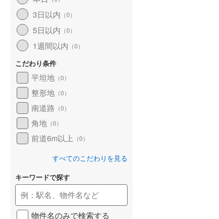
和歌山線
(
169
)
3日以内
（
0
）
5日以内
東西線
(
18
)
（
0
）
1週間以内
（
0
）
予讃線
(
30
)
こだわり条件
高徳線
(
20
)
平坦地
（
0
）
牟岐線
(
7
)
整形地
（
0
）
山陽本線（JR九州）
(
7
)
南道路
（
0
）
篠栗線
(
50
)
角地
（
0
）
前道6m以上
指宿枕崎線
(
231
)
（
0
）
筑肥線
(
42
)
すべてのこだわりを見る
久大本線
(
50
)
キーワードで探す
日田彦山線
(
16
)
筑豊本線
(
45
)
物件名のみで検索する