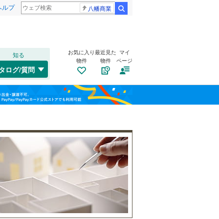
ヘルプ
八幡商業
検索
お気に入り
最近見た
マイ
知る
物件
物件
ページ
千歳線
(
8
)
タログ/質問
日高本線
(
0
)
南道路
（
0
）
福島
宗谷本線
(
0
)
泰澄の里
(
1
)
(
1
)
古家あり
（
1
）
(
0
)
栃木
群馬
山梨
東北本線
(
961
)
川越線
(
294
)
吾妻線
(
27
)
日光線
(
112
)
(
0
)
(
0
)
(
0
)
仙石線
(
158
)
小学校まで1km以内
（
0
）
和歌山
大船渡線
(
1
)