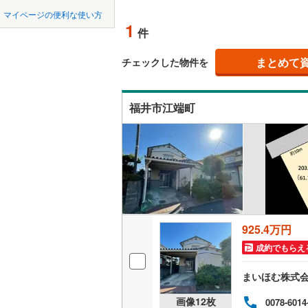
中国
鳥取
(
0
)
北上線
(
1
)
マイページの便利な使い方
オンライ
1
件
山田線
(
6
)
四国
徳島
大湊線
(
0
)
まとめて
オンライ
チェックした物件を
(
0
)
九州・沖縄
福岡
只見線
(
4
)
福井市江端町
奥羽本線
(
男鹿線
(
1
)
0
0
0
0
0
0
該当物件
該当物件
該当物件
該当物件
該当物件
該当物件
件
件
件
件
件
件
羽越本線
(
飯山線
(
0
)
湘南新宿
925.4万円
(
862
)
成約でもらえ
外房線
(
75
まいほむ株式
成田線
(
14
画像
12
枚
0078-6014
東金線
(
27