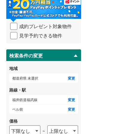
・
条
武蔵野線
(
687
)
件
を
横須賀線
(
279
)
成約プレゼント対象物件
マ
青梅線
(
233
)
イ
見学予約できる物件
ペ
小海線
(
32
)
ー
ジ
京浜東北線
(
825
)
に
検索条件の変更
保
総武線
(
677
)
存
地域
す
御殿場線
(
92
)
る
都道府県 未選択
変更
中央本線（JR東海）
(
365
)
路線・駅
太多線
(
76
)
福井鉄道福武線
変更
名松線
(
4
)
ベル前
変更
東海道本線（JR西日本）
(
523
)
価格
下限なし
上限なし
~
小浜線
(
6
)