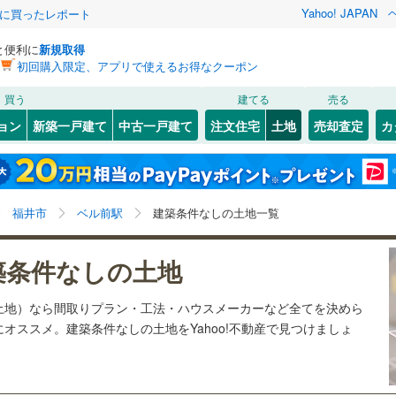
Yahoo! JAPAN
際に買ったレポート
と便利に
新規取得
初回購入限定、アプリで使えるお得なクーポン
検索条件を保存しました
買う
建てる
売る
27
)
札沼線
(
6
)
建ち方、日当たり
ョン
新築一戸建て
中古一戸建て
注文住宅
土地
売却査定
カ
この検索条件の新着物件通知は、
マイページ
から設定できます。
室蘭本線
(
6
)
以上
（
0
）
角地
（
0
）
岩手
宮城
秋田
山形
23
)
富良野線
(
0
)
公園
サンドーム西
(
0
)
(
2
)
(
1
)
(
1
)
(
4
)
0
）
整形地
（
0
）
ベル前駅、価格未定を含む
神奈川
埼玉
千葉
茨城
1
)
釧網本線
(
0
)
福井市
ベル前駅
建築条件なしの土地一覧
契約、入居関連など
)
1
)
水郡線
(
127
)
(
1
)
長野
富山
石川
福井
築条件なしの土地
（
0
）
第一種低層住居専用地域
（
0
）
9
)
上越線
(
47
)
検索条件を保存する
閉じる
閉じる
お気に入りリストを見る
お気に入りリストを見る
閉じる
閉じる
岐阜
静岡
三重
土地）なら間取りプラン・工法・ハウスメーカーなど全てを決めら
5
)
水戸線
(
24
)
ベル前
)
(
1
)
マイページ
(
0
)
(
0
)
(
0
)
(
0
)
オススメ。建築条件なしの土地をYahoo!不動産で見つけましょ
)
仙山線
(
121
)
駅が始発駅
（
0
）
海まで2km以内
（
0
）
兵庫
京都
滋賀
奈良
(
1
)
)
気仙沼線
(
3
)
応