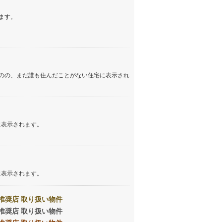
イン
(
1
)
ます。
しなの鉄道
(
190
)
津軽鉄道
(
0
)
三陸鉄道リアス線
(
0
)
のの、まだ誰も住んだことがない住宅に表示され
仙台空港アクセス線
(
55
)
松本電鉄上高地線
(
5
)
関東鉄道常総線
(
31
)
に表示されます。
銚子電気鉄道
(
2
)
上信電鉄上信線
(
17
)
埼玉新都市交通伊奈線
(
223
)
に表示されます。
京成成田高速鉄道アクセス線
(
3
)
推奨店 取り扱い物件
京成千葉線
(
99
)
推奨店 取り扱い物件