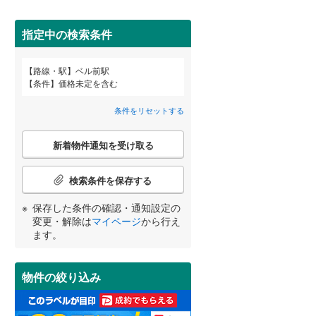
田沢湖線
(
5
)
指定中の検索条件
八戸線
(
0
)
磐越西線
(
30
)
詳しく見る
路線・駅
ベル前駅
宮崎
鹿児島
沖縄
条件
価格未定を含む
陸羽西線
(
1
)
条件をリセットする
左沢線
(
19
)
こ
津軽線
(
1
)
新着物件通知を受け取る
の
する
る
条件をリセットする
条件をリセットする
条件をリセットする
条件をリセットする
条件をリセットする
条件をリセットする
検
信越本線
(
29
)
索
検索条件を保存する
条
弥彦線
(
0
)
件
保存した条件の確認・通知設定の
で
総武本線
(
804
)
変更・解除は
マイページ
から行え
通
ます。
知
を
京葉線
(
101
)
受
物件の絞り込み
け
久留里線
(
179
)
取
る
山手線
(
181
)