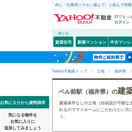
AIに「仕事用イヤホン選んで」と頼んで実
IDでもっ
ログイン
借りる
北海道
JR
北海道
函館本線
(
こだわり条件
配置、向き、
賃貸住宅
新築マンション
中古マンシ
石勝線
(
0
)
前道6m
東北
青森
根室本線
(
たけふ新
スポーツ
(
0
)
平坦地
（
関東
東京
石北本線
(
Yahoo!不動産トップ
土地
福井県
販売、価格、
(
6
)
(
0
常磐線
(
57
信越・北陸
新潟
建
更地渡し
ベル前駅（福井県）の
高崎線
(
50
東海
愛知
お気に入りから資料請求
建築条件なしの土地（自由設計可能な
立地
両毛線
(
23
ハーモニーホール
(
0
)
(
1
れるのでマイホームにこだわりたい方に
烏山線
(
79
気になる物件を
最寄りの
う。
近畿
大阪
お気に入りに
石巻線
(
44
追加してみましょう
オンライン対