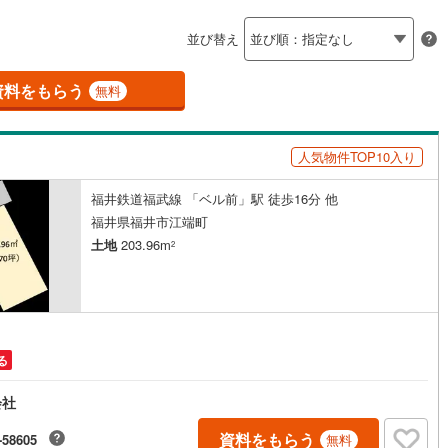
島根
岡山
広島
山口
釜石線
(
0
)
ン内見(相談)可
（
0
）
IT重説可
（
1
）
並び替え
花輪線
(
1
)
香川
愛媛
高知
保存した条件を見る
磐越東線
(
32
)
資料をもらう
ン対応とは？
無料
佐賀
長崎
熊本
大分
陸羽東線
(
23
)
人気物件TOP10入り
52
)
米坂線
(
0
)
福井鉄道福武線 「ベル前」駅 徒歩16分 他
五能線
(
0
)
この条件で検索する
この条件で検索する
この条件で検索する
この条件で検索する
この条件で検索する
この条件で検索する
市区町村以下を選択
市区町村を選択す
駅を選択する
福井県福井市江端町
5
)
白新線
(
5
)
土地
203.96m
2
越後線
(
9
)
ライン（宇都宮～逗子）
湘南新宿ライン（前橋～小田原）
(
1,025
)
る
1
)
内房線
(
479
)
会社
0
)
鹿島線
(
3
)
資料をもらう
-58605
無料
8
)
東海道本線
(
556
)