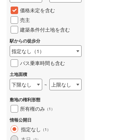
城端線
(
0
)
価格未定を含む
売主
関西本線（JR西日本）
(
234
)
建築条件付土地を含む
大阪環状線
(
55
)
駅からの徒歩分
山陽本線（JR西日本）
(
365
)
指定なし
（
1
）
姫新線
(
111
)
バス乗車時間も含む
吉備線
(
24
)
土地面積
芸備線
(
57
)
下限なし
上限なし
~
可部線
(
79
)
敷地の権利形態
宇部線
(
1
)
所有権のみ
（
1
）
山陰本線
(
248
)
情報公開日
境線
(
12
)
指定なし
（
1
）
奈良線
(
103
)
本日
（
0
）