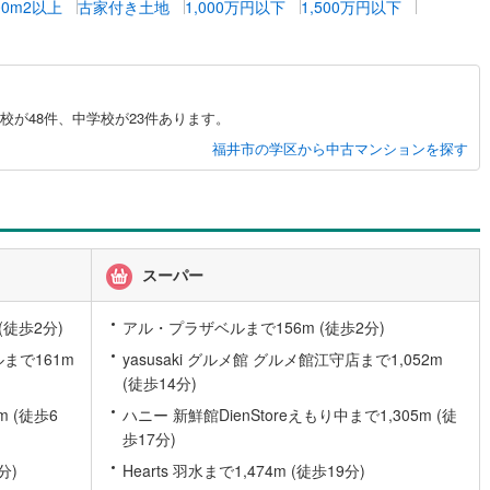
00m2以上
古家付き土地
1,000万円以下
1,500万円以下
4
)
七尾線
(
2
)
高山本線（JR西日本）
(
1
)
JR西日本）
(
117
)
湖西線
(
207
)
が48件、中学校が23件あります。
福井市の学区から中古マンションを探す
福知山線
(
194
)
46
)
播但線
(
109
)
)
津山線
(
16
)
)
伯備線
(
29
)
スーパー
)
呉線
(
101
)
(徒歩2分)
アル・プラザベルまで156m (徒歩2分)
)
山口線
(
2
)
まで161m
yasusaki グルメ館 グルメ館江守店まで1,052m
(徒歩14分)
1
)
美祢線
(
0
)
 (徒歩6
ハニー 新鮮館DienStoreえもり中まで1,305m (徒
因美線
(
20
)
歩17分)
分)
Hearts 羽水まで1,474m (徒歩19分)
草津線
(
65
)