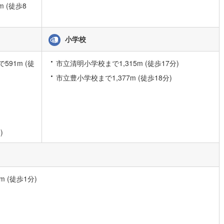
 (徒歩8
)
片町線
(
86
)
9
)
関西空港線
(
2
)
小学校
東線
(
45
)
本四備讃線
(
5
)
91m (徒
市立清明小学校まで1,315m (徒歩17分)
予土線
(
0
)
市立豊小学校まで1,377m (徒歩18分)
徳島線
(
5
)
)
土讃線
(
7
)
線
(
486
)
香椎線
(
56
)
)
肥薩線
(
3
)
17
)
唐津線
(
0
)
 (徒歩1分)
1
)
大村線
(
1
)
53
)
日豊本線
(
291
)
)
吉都線
(
8
)