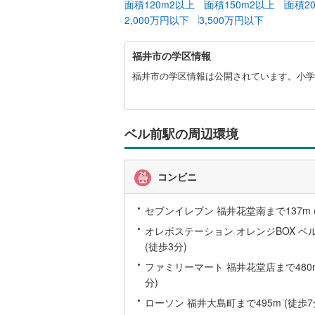
面積120m2以上
面積150m2以上
面積2
2,000万円以下
3,500万円以下
越美北線
(
氷見線
(
2
)
福
福井市の学区情報
井
紀勢本線（
市
福井市の学区情報は公開されています。小学校
に
桜島線
(
6
)
関
す
加古川線
(
る
ベル前駅の周辺環境
情
赤穂線
(
34
報
宇野線
(
22
コンビニ
福塩線
(
65
セブンイレブン 福井花堂南まで137m 
岩徳線
(
17
オレボステーション オレンジBOX ベル
(徒歩3分)
小野田線
(
ファミリーマート 福井花堂店まで480m
舞鶴線
(
1
)
分)
ローソン 福井大島町まで495m (徒歩7
木次線
(
1
)