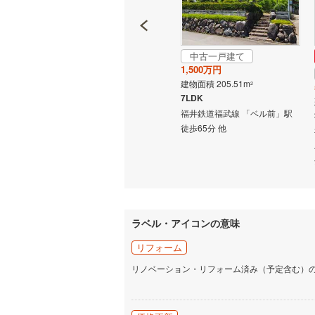
名古屋市
中古一戸建て
成約でもらえる
名古屋市
1,500万円
中古一戸建て
建物面積 205.51m
2
1,280万円
京都市営
7LDK
建物面積 130.77m
2
福井鉄道福武線 「ベル前」駅
5SLDK
OsakaMe
徒歩65分 他
ル前」駅
福井鉄道福武線 「ベル前」駅
OsakaMe
徒歩17分 他
OsakaMe
福岡市地
ラベル・アイコンの意味
私鉄・その他
札幌市電
(
リフォーム
道南いさ
リノベーション・リフォーム済み（予定含む）
阿武隈急
秋田内陸