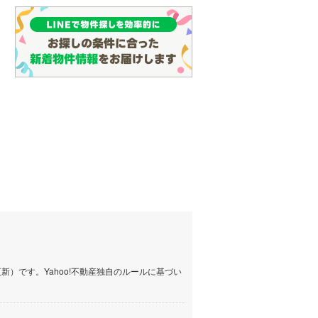
(
133
)
名古屋市営地下鉄鶴舞線
(
162
)
中古一戸建て
らえる
成約でもらえる
名古屋市営地下鉄名港線
(
62
)
1,500万円
建て
中古一戸建て
建物面積 205.51m
2
1,280万円
OsakaMetro長堀鶴見緑地線
(
29
)
7LDK
.11m
建物面積 130.77m
2
2
福井鉄道福武線 「ベル前
5SLDK
OsakaMetro谷町線
(
69
)
徒歩65分 他
線 「ベル前」駅
福井鉄道福武線 「ベル前」駅
OsakaMetro千日前線
(
30
)
徒歩17分 他
神戸市営地下鉄海岸線
(
4
)
福岡市地下鉄七隈線
(
127
)
函館市電宝来・谷地頭線
(
0
)
真岡鐵道
(
10
)
）です。Yahoo!不動産独自のルールに基づい
山形鉄道フラワー長井線
(
0
)
えちごトキめき鉄道妙高はねうまラ