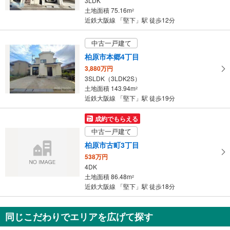
3LDK
土地面積 75.16m
2
近鉄大阪線 「堅下」駅 徒歩12分
中古一戸建て
柏原市本郷4丁目
3,880万円
3SLDK（3LDK2S）
土地面積 143.94m
2
近鉄大阪線 「堅下」駅 徒歩19分
成約でもらえる
中古一戸建て
柏原市古町3丁目
538万円
4DK
土地面積 86.48m
2
近鉄大阪線 「堅下」駅 徒歩18分
同じこだわりでエリアを広げて探す