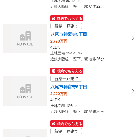
土地面積 80.12m
2
件
近鉄大阪線 「堅下」駅 徒歩22分
を
マ
成約でもらえる
イ
新築一戸建て
ペ
八尾市神宮寺5丁目
ー
2,790万円
ジ
4LDK
に
土地面積 124.48m
2
保
近鉄大阪線 「堅下」駅 徒歩26分
存
す
成約でもらえる
る
新築一戸建て
八尾市神宮寺5丁目
3,290万円
4LDK
土地面積 126m
2
近鉄大阪線 「堅下」駅 徒歩26分
成約でもらえる
新築一戸建て