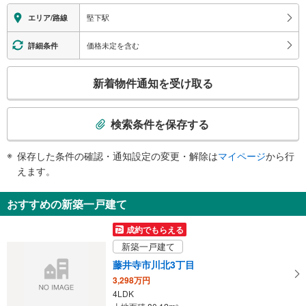
報
堅下駅
エリア/路線
価格未定を含む
詳細条件
こ
新着物件通知を受け取る
の
検
索
検索条件を保存する
条
件
保存した条件の確認・通知設定の変更・解除は
マイページ
から行
で
えます。
通
知
おすすめの新築一戸建て
を
受
成約でもらえる
け
新築一戸建て
取
藤井寺市川北3丁目
る
3,298万円
・
4LDK
条