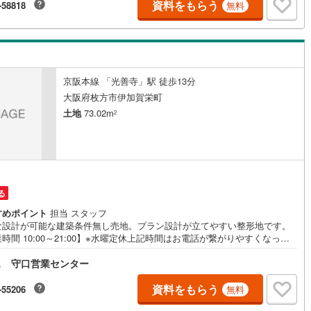
を見学する」をクリックして下さい。資料請求希望のお客様:右上の「資料
資料をもらう
-58818
無料
らう」をクリックして下さい。【東宝ハウス江坂のポイント】（1）不動産
提案から資金計画・ライフシミュレーションのご相談・無理のないライフ
道
(
11
)
北越急行ほくほく線
(
1
)
ン、提携による低金利住宅ローンのご提案、購入前に知る「購入後の家族
活」を「未来カレンダー」で見える化します。（2）ご購入後から始まる
て銀河鉄道
(
6
)
青い森鉄道
(
3
)
属FPによるファイナンシャルライフサポート」・漠然としたキャッシュフ
のグラフ化、効果的な生命保険の見直し、繰り上げ返済の効果的なタイミ
京阪本線 「光善寺」駅 徒歩13分
弘南線
(
0
)
弘南鉄道大鰐線
(
0
)
などご提案させて頂きます。
大阪府枚方市伊加賀栄町
鉄道鳥海山ろく線
(
1
)
福島交通飯坂線
(
36
)
土地
73.02m
2
長野線
(
3
)
上田電鉄別所線
(
2
)
イトレール
(
87
)
関東鉄道竜ケ崎線
(
8
)
鉄道大洗鹿島線
(
125
)
ひたちなか海浜鉄道湊線
(
9
)
る
すめポイント
担当 スタッフ
66
)
千葉都市モノレール
(
129
)
な設計が可能な建築条件無し売地。プラン設計が立てやすい整形地です。
時間 10:00～21:00】※水曜定休上記時間はお電話が繋がりやすくなって
鉄道上毛線
(
84
)
秩父鉄道
(
37
)
ます。ぜひお気軽にご連絡ください！現地を見学される場合は「室内・現
ス 守口営業センター
見学する（無料）」ボタンよりご希望の日時をご記入いただけますとスム
線
(
45
)
つくばエクスプレス
(
203
)
にご案内が可能です。◎現地のご案内について・平日や夜遅い時間帯もご
が可能 ※定休日を除く・経験豊富なスタッフが物件詳細を丁寧にご説明い
資料をもらう
-55206
無料
425
)
京成押上線
(
49
)
ます。・車でご自宅や最寄り駅等、ご指定の場所まで送迎します。・チャ