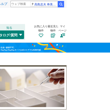
ヘルプ
高島忠夫 寿美花代さん死去
検索
お気に入り
最近見た
マイ
知る
物件
物件
ページ
千歳線
(
8
)
タログ/質問
日高本線
(
0
)
南道路
（
1
）
福島
宗谷本線
(
0
)
(
11
)
(
19
)
(
13
)
古家あり
（
3
）
栃木
群馬
山梨
東北本線
(
956
)
川越線
(
295
)
(
9
)
(
19
)
(
24
)
吾妻線
(
31
)
日光線
(
111
)
(
2
)
(
1
)
(
6
)
仙石線
(
158
)
小学校まで1km以内
（
2
）
和歌山
大船渡線
(
1
)