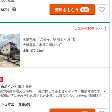
ハウス江坂
時の流れで人の好みは変わっていくものだから。■ご予約いただくとご見学
ーズです！【営業時間9:00～21:00】ご見学希望のお客様:右上の「室内・
を見学する」をクリックして下さい。資料請求希望のお客様:右上の「資料
資料をもらう
-58794
無料
営地下鉄東山線
(
224
)
名古屋市営地下鉄名城線
(
230
)
らう」をクリックして下さい。【東宝ハウス江坂のポイント】（1）不動産
提案から資金計画・ライフシミュレーションのご相談・無理のないライフ
ン、提携による低金利住宅ローンのご提案、購入前に知る「購入後の家族
営地下鉄桜通線
(
164
)
名古屋市営地下鉄上飯田線
(
45
)
活」を「未来カレンダー」で見える化します。（2）ご購入後から始まる
人気物件TOP10入り
属FPによるファイナンシャルライフサポート」・漠然としたキャッシュフ
地下鉄烏丸線
(
122
)
京都市営地下鉄東西線
(
107
)
のグラフ化、効果的な生命保険の見直し、繰り上げ返済の効果的なタイミ
京阪本線 「光善寺」駅 徒歩25分 他
などご提案させて頂きます。
tro今里筋線
(
41
)
OsakaMetro御堂筋線
(
70
)
大阪府枚方市香里園桜木町
土地
479.23m
tro四つ橋線
(
14
)
OsakaMetro中央線
(
30
)
2
tro堺筋線
(
8
)
神戸市営地下鉄西神・山手線
(
34
)
下鉄空港線
(
57
)
福岡市地下鉄箱崎線
(
6
)
る
2
)
函館市電
(
0
)
すめポイント
市江 祥也
家族の笑顔が増える場所、一緒に探してみませんか？本日相談可能です！●
りび鉄道
(
0
)
わたらせ渓谷鐵道
(
19
)
つ屋根の下にそれぞれの暮らしがある。お部屋ぐらいは自分の価値観で自
したい。だからこそ、そのベースはシンプルであるべきだと思う。なぜな
行
(
40
)
会津鉄道
(
4
)
ウス江坂 営業2課
時の流れで人の好みは変わっていくものだから。■ご予約いただくとご見学
ーズです！【営業時間9:00～21:00】ご見学希望のお客様:右上の「室内・
縦貫鉄道
(
0
)
しなの鉄道北しなの線
(
3
)