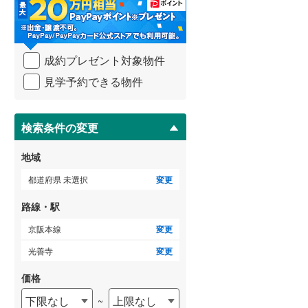
・
条
武蔵野線
(
687
)
件
を
横須賀線
(
279
)
成約プレゼント対象物件
マ
青梅線
(
235
)
イ
見学予約できる物件
ペ
小海線
(
32
)
ー
ジ
京浜東北線
(
823
)
に
検索条件の変更
保
総武線
(
683
)
存
地域
す
御殿場線
(
92
)
る
都道府県 未選択
変更
中央本線（JR東海）
(
366
)
路線・駅
太多線
(
79
)
京阪本線
変更
名松線
(
4
)
光善寺
変更
東海道本線（JR西日本）
(
529
)
価格
下限なし
上限なし
~
小浜線
(
6
)