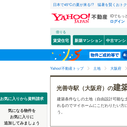
日本で45℃の夏が来る!? 猛暑を賢くおト
IDでもっ
ログイン
借りる
北海道
JR
北海道
函館本線
(
こだわり条件
配置、向き、
賃貸住宅
新築マンション
中古マンシ
石勝線
(
0
)
前道6m
東北
青森
根室本線
(
(
6
)
(
3
)
(
5
平坦地
（
関東
東京
石北本線
(
Yahoo!不動産トップ
土地
大阪府
販売、価格、
常磐線
(
57
信越・北陸
新潟
(
6
)
(
8
)
(
7
建
更地渡し
光善寺駅（大阪府）の
高崎線
(
50
東海
愛知
お気に入りから資料請求
建築条件なしの土地（自由設計可能な
立地
両毛線
(
24
れるのでマイホームにこだわりたい方に
(
12
)
(
8
)
(
5
烏山線
(
78
気になる物件を
最寄りの
う。
近畿
大阪
お気に入りに
石巻線
(
45
追加してみましょう
オンライン対