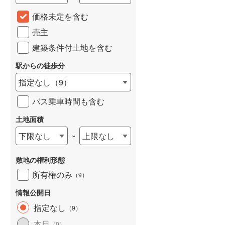
城端線
(
0
)
価格未定を含む
売主
関西本線（JR西日本）
(
233
)
建築条件付土地を含む
大阪環状線
(
56
)
駅からの徒歩分
山陽本線（JR西日本）
(
365
)
指定なし
（
9
）
姫新線
(
111
)
バス乗車時間も含む
吉備線
(
24
)
土地面積
芸備線
(
55
)
下限なし
上限なし
~
可部線
(
78
)
敷地の権利形態
宇部線
(
1
)
所有権のみ
（
9
）
山陰本線
(
248
)
情報公開日
境線
(
12
)
指定なし
（
9
）
奈良線
(
102
)
本日
（
0
）