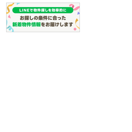
(
135
)
名古屋市営地下鉄鶴舞線
(
159
)
名古屋市営地下鉄名港線
(
48
)
OsakaMetro長堀鶴見緑地線
(
30
)
OsakaMetro谷町線
(
69
)
OsakaMetro千日前線
(
30
)
神戸市営地下鉄海岸線
(
4
)
福岡市地下鉄七隈線
(
125
)
函館市電宝来・谷地頭線
(
0
)
真岡鐵道
(
10
)
山形鉄道フラワー長井線
(
0
)
えちごトキめき鉄道妙高はねうまラ