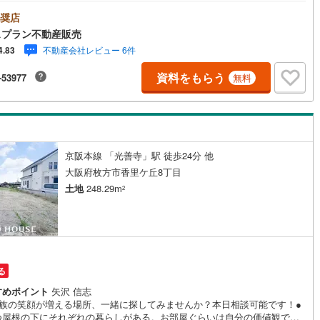
情報の関連リンクより 「弊社施工事例集」をクリック!!●ご来店・ご案内
迎も致します。 現地集合も可能です。ご希望をお申しつけ下さい。→建
奨店
)
片町線
(
84
)
ランのご相談・ご質問もお待ちしております。→土地探しから建築、お引
スプラン不動産販売
までの流れなども細かくご説明いたします。→お家作りの不安や不明な事
8
)
関西空港線
(
2
)
不動産会社レビュー 6件
4.83
ハウスプランと一緒に解消していきませんか（＾＾）●住宅ローンの不安等
ウスプランの営業に是非、ご相談下さい！●キッズスペース完備 小さなお
東線
(
45
)
本四備讃線
(
5
)
資料をもらう
-53977
無料
のご来店もご安心下さい。●Google口コミ評価、高評価頂いておりま
*気になる他社・他サイトの掲載物件もまとめてご見学・ご提案可能です*
予土線
(
0
)
徳島線
(
5
)
)
土讃線
(
7
)
京阪本線 「光善寺」駅 徒歩24分 他
大阪府枚方市香里ケ丘8丁目
線
(
480
)
香椎線
(
57
)
土地
248.29m
2
肥薩線
(
4
)
18
)
唐津線
(
0
)
1
)
大村線
(
1
)
る
52
)
日豊本線
(
288
)
すめポイント
矢沢 信志
家族の笑顔が増える場所、一緒に探してみませんか？本日相談可能です！●
)
吉都線
(
8
)
つ屋根の下にそれぞれの暮らしがある。お部屋ぐらいは自分の価値観で自