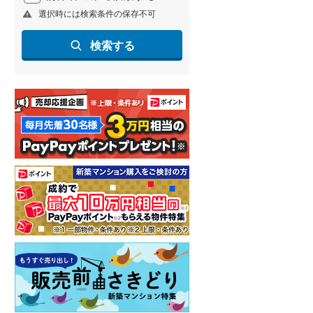
選択時には検索条件の保存不可
北海道新幹線
(
1
)
山形新幹線
(
258
)
検索する
東海道新幹線
(
365
)
九州新幹線
(
133
)
札幌市営地下鉄東豊線
(
7
)
東京メトロ銀座線
(
51
)
東京メトロ日比谷線
(
90
)
東京メトロ有楽町線
(
112
)
東京メトロ副都心線
(
134
)
都営新宿線
(
212
)
横浜市営地下鉄グリーンライン