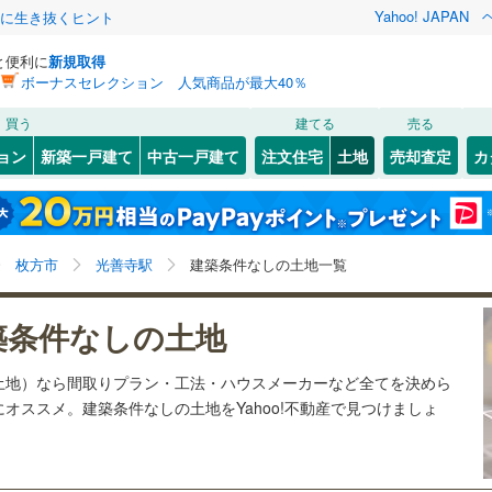
Yahoo! JAPAN
クに生き抜くヒント
と便利に
新規取得
ボーナスセレクション 人気商品が最大40％
検索条件を保存しました
買う
建てる
売る
27
)
札沼線
(
6
)
建ち方、日当たり
ョン
新築一戸建て
中古一戸建て
注文住宅
土地
売却査定
カ
この検索条件の新着物件通知は、
マイページ
から設定できます。
室蘭本線
(
6
)
以上
（
1
）
角地
（
1
）
岩手
宮城
秋田
山形
23
)
富良野線
(
0
)
)
(
7
)
(
13
)
(
13
)
(
5
)
(
0
)
(
6
)
2
）
整形地
（
1
）
光善寺駅、価格未定を含む
神奈川
埼玉
千葉
茨城
1
)
釧網本線
(
0
)
枚方市
光善寺駅
建築条件なしの土地一覧
契約、入居関連など
5
)
水郡線
(
126
)
長野
富山
石川
福井
)
(
7
)
(
23
)
(
15
)
(
7
)
(
27
)
(
6
)
築条件なしの土地
（
0
）
第一種低層住居専用地域
（
5
）
8
)
上越線
(
47
)
検索条件を保存する
閉じる
閉じる
お気に入りリストを見る
お気に入りリストを見る
閉じる
閉じる
岐阜
静岡
三重
土地）なら間取りプラン・工法・ハウスメーカーなど全てを決めら
1
)
水戸線
(
24
)
マイページ
オススメ。建築条件なしの土地をYahoo!不動産で見つけましょ
)
(
0
)
(
0
)
(
2
)
(
0
)
(
1
)
(
3
)
)
仙山線
(
123
)
駅が始発駅
（
0
）
海まで2km以内
（
0
）
兵庫
京都
滋賀
奈良
)
気仙沼線
(
3
)
応