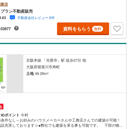
すので 是非ご参照下さい。「ハウスプラン不動産販売」で検索♪●現地見
奨店
4
)
七尾線
(
2
)
てみたいだけなどでもOK♪ 送迎も致しますのでご希望をお申し付け下さ
スプラン不動産販売
●365日営業中！早朝、深夜対応可！ お客様のご希望日時でご案内させて
不動産会社レビュー 6件
4.83
高山本線（JR西日本）
(
1
)
だきますので、お気軽にご連絡くださいませ。～ローン無料相談会開催中
住宅ローン審査でご心配な方、他社で断られたなどお気軽にご相談くださ
資料をもらう
-53977
無料
JR西日本）
(
59
)
湖西線
(
207
)
（秘密厳守）●キッズスペース完備 小さなお子様とのご来店もご安心下さ
女性スタッフも可能な範囲でお手伝いさせて頂きます♪●Google口コミ評
福知山線
(
188
)
高評価頂いております（＾＾）*気になる他社・他サイトの掲載物件もまと
ご見学・ご提案可能です*
46
)
播但線
(
109
)
京阪本線 「光善寺」駅 徒歩27分 他
)
津山線
(
16
)
大阪府寝屋川市寿町
)
伯備線
(
29
)
土地
49.26m
2
)
呉線
(
99
)
)
山口線
(
2
)
1
)
美祢線
(
0
)
る
因美線
(
20
)
すめポイント
今村
築条件なし～お好みのハウスメーカーさんや工務店さんでの建築が可能！
施設充実しております☆●弊社でも建築を承る事も可能です。 下部の物件
草津線
(
65
)