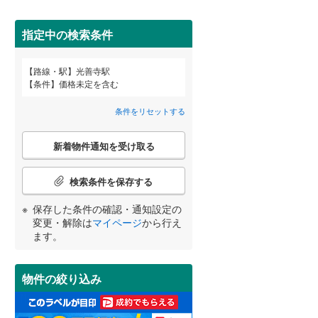
田沢湖線
(
5
)
指定中の検索条件
八戸線
(
0
)
磐越西線
(
30
)
詳しく見る
路線・駅
光善寺駅
宮崎
鹿児島
沖縄
条件
価格未定を含む
陸羽西線
(
1
)
条件をリセットする
左沢線
(
19
)
こ
津軽線
(
1
)
新着物件通知を受け取る
の
する
る
条件をリセットする
条件をリセットする
条件をリセットする
条件をリセットする
条件をリセットする
条件をリセットする
検
信越本線
(
29
)
索
検索条件を保存する
条
弥彦線
(
0
)
件
保存した条件の確認・通知設定の
で
総武本線
(
804
)
変更・解除は
マイページ
から行え
通
ます。
知
を
京葉線
(
100
)
受
物件の絞り込み
け
久留里線
(
180
)
取
る
山手線
(
183
)