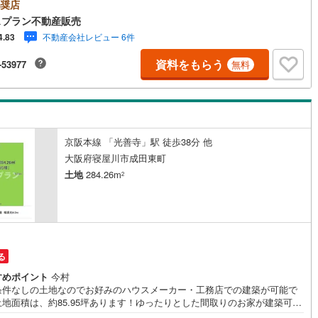
1分●弊社でも建築を承る事も可能です。 HPにて、弊社施工事例の掲載も
奨店
おりますので 是非ご参照下さい。「ハウスプラン不動産販売」で検索♪●
スプラン不動産販売
3
)
鶴見線
(
37
)
見学してみたいだけなどでもOK♪ 送迎も致しますのでご希望をお申し付
不動産会社レビュー 6件
4.83
さい。●365日営業中！早朝、深夜対応可！ お客様のご希望日時でご案内
1
)
根岸線
(
115
)
て頂きますので、お気軽にご連絡下さいませ。～ローン無料相談会開催中
資料をもらう
-53977
無料
住宅ローン審査でご心配な方、他社で断られたなどお気軽にご相談下さい。
5
)
中央本線（JR東日本）
(
844
)
密厳守）●キッズスペース完備 小さなお子様とのご来店もご安心下さい。
スタッフも可能な範囲でお手伝いさせて頂きます♪●Google口コミ評価、
140
)
八高線
(
463
)
価頂いております（＾＾）*気になる他社・他サイトの掲載物件もまとめて
学・ご提案可能です*
7
)
大糸線（JR東日本）
(
10
)
京阪本線 「光善寺」駅 徒歩38分 他
各駅停車）
(
248
)
埼京線
(
415
)
大阪府寝屋川市成田東町
土地
284.26m
2
)
東海道本線（JR東海）
(
882
)
6
)
飯田線
(
357
)
)
高山本線（JR東海）
(
44
)
る
JR東海）
(
86
)
紀勢本線（JR東海）
(
9
)
すめポイント
今村
博多南線
(
24
)
条件なしの土地なのでお好みのハウスメーカー・工務店での建築が可能で
土地面積は、約85.95坪あります！ゆったりとした間取りのお家が建築可能
R西日本）
(
1
)
北陸本線
(
30
)
弊社でも建築を承る事も可能です。 HPにて、弊社施工事例の掲載もしてお