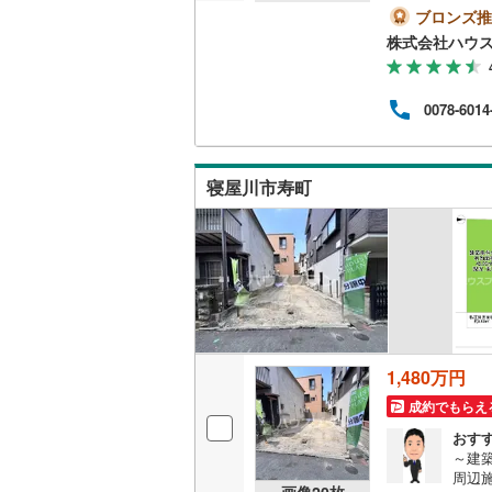
りま
ブロンズ推
越美北線
(
学し
株式会社ハウ
い。
氷見線
(
2
)
いた
～●
0078-6014
紀勢本線（
い。
い。 
桜島線
(
6
)
価、
めて
寝屋川市寿町
加古川線
(
赤穂線
(
34
宇野線
(
22
福塩線
(
65
岩徳線
(
17
1,480万円
小野田線
(
成約でもらえ
舞鶴線
(
1
)
おす
～建
周辺
木次線
(
1
)
画像
20
枚