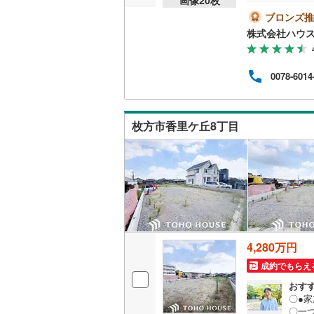
詳細
は送
ブロンズ推
桜井線
(
60
築プ
株式会社ハウ
渡し
阪和線
(
11
は、
もハ
おおさか
0078-6014
子様と
す！
内子線
(
0
)
鳴門線
(
2
)
枚方市香里ケ丘8丁目
土讃線
(
70
鹿児島本
三角線
(
7
)
長崎本線
(
4,280万円
佐世保線
(
成約でもらえ
豊肥本線
(
おす
〇●
日南線
(
20
〇一