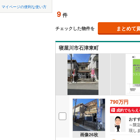
中国
鳥取
(
2
)
(
0
)
(
0
北上線
(
1
)
マイページの便利な使い方
オンライ
9
件
山田線
(
6
)
四国
徳島
大湊線
(
0
)
まとめて
オンライ
チェックした物件を
九州・沖縄
福岡
只見線
(
4
)
寝屋川市石津東町
奥羽本線
(
男鹿線
(
1
)
0
0
0
0
0
0
該当物件
該当物件
該当物件
該当物件
該当物件
該当物件
件
件
件
件
件
件
羽越本線
(
飯山線
(
0
)
湘南新宿
790万円
(
852
)
成約でもらえ
外房線
(
75
おす
～限
成田線
(
14
現し
画像
26
枚
まで徒
東金線
(
27