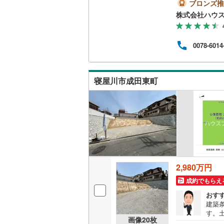
徒歩
ブロンズ推
して
株式会社ハウ
南武線
(
24
現地
け下
横浜線
(
66
させ
0078-6014
～●
相模線
(
59
（秘
女性
五日市線
(
高評
寝屋川市成田東町
ご見
篠ノ井線
(
常磐線（
伊東線
(
49
身延線
(
15
武豊線
(
38
2,980万円
成約でもらえ
関西本線（
おす
参宮線
(
3
)
建築
す。
画像
20
枚
大糸線（J
♪●