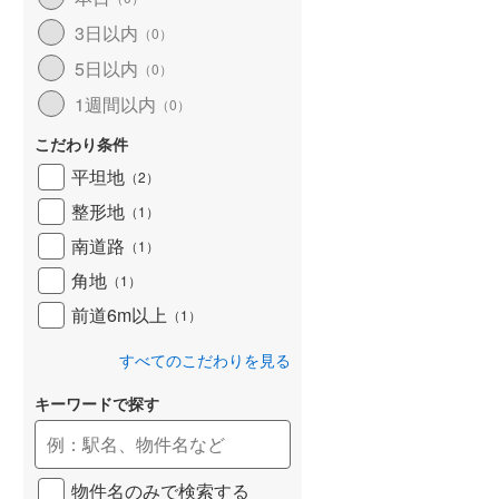
和歌山線
(
120
)
3日以内
（
0
）
5日以内
東西線
(
18
)
（
0
）
1週間以内
（
0
）
予讃線
(
30
)
こだわり条件
高徳線
(
20
)
平坦地
（
2
）
牟岐線
(
7
)
整形地
（
1
）
山陽本線（JR九州）
(
7
)
南道路
（
1
）
篠栗線
(
51
)
角地
（
1
）
前道6m以上
指宿枕崎線
(
225
)
（
1
）
筑肥線
(
42
)
すべてのこだわりを見る
久大本線
(
51
)
キーワードで探す
日田彦山線
(
16
)
筑豊本線
(
45
)
物件名のみで検索する