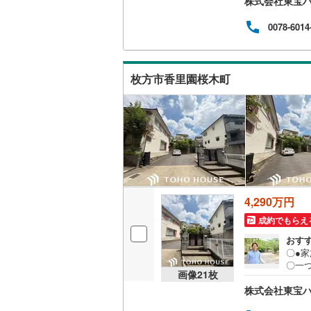
株式会社東宝
ら、
がスム
現地
0078-6014
名古屋市
をも
のご
プラ
名古屋市
の生
枚方市香里園桜木町
「専
京都市営
ロー
ング
OsakaMe
OsakaMe
OsakaMe
福岡市地
4,290万円
成約でもらえ
私鉄・その他
札幌市電
(
おす
〇●
道南いさ
〇一
画像
21
枚
由に
阿武隈急
株式会社東宝ハ
ら、
がスム
秋田内陸