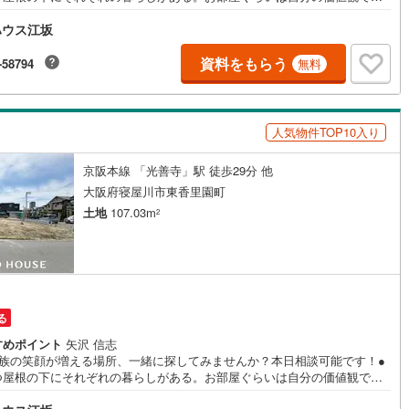
したい。だからこそ、そのベースはシンプルであるべきだと思う。なぜな
10
)
宮崎空港線
(
4
)
ハウス江坂
時の流れで人の好みは変わっていくものだから。■ご予約いただくとご見学
ーズです！【営業時間9:00～21:00】ご見学希望のお客様:右上の「室内・
線
(
332
)
上越新幹線
(
169
)
を見学する」をクリックして下さい。資料請求希望のお客様:右上の「資料
資料をもらう
-58794
無料
らう」をクリックして下さい。【東宝ハウス江坂のポイント】（1）不動産
線
(
188
)
北陸新幹線
(
254
)
提案から資金計画・ライフシミュレーションのご相談・無理のないライフ
ン、提携による低金利住宅ローンのご提案、購入前に知る「購入後の家族
線
(
140
)
北陸新幹線（JR西日本）
(
9
)
活」を「未来カレンダー」で見える化します。（2）ご購入後から始まる
人気物件TOP10入り
属FPによるファイナンシャルライフサポート」・漠然としたキャッシュフ
幹線
(
1
)
のグラフ化、効果的な生命保険の見直し、繰り上げ返済の効果的なタイミ
京阪本線 「光善寺」駅 徒歩29分 他
などご提案させて頂きます。
大阪府寝屋川市東香里園町
地下鉄南北線
(
11
)
札幌市営地下鉄東西線
(
10
)
土地
107.03m
2
下鉄南北線
(
219
)
仙台市地下鉄東西線
(
84
)
ロ丸ノ内線
(
157
)
東京メトロ丸ノ内方南支線
(
32
)
ロ東西線
(
178
)
東京メトロ千代田線
(
97
)
る
ロ半蔵門線
(
49
)
東京メトロ南北線
(
136
)
すめポイント
矢沢 信志
家族の笑顔が増える場所、一緒に探してみませんか？本日相談可能です！●
線
(
120
)
都営三田線
(
127
)
つ屋根の下にそれぞれの暮らしがある。お部屋ぐらいは自分の価値観で自
したい。だからこそ、そのベースはシンプルであるべきだと思う。なぜな
戸線
(
206
)
横浜市営地下鉄ブルーライン
(
314
)