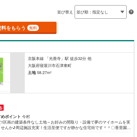
島根
岡山
広島
山口
)
(
0
)
釜石線
(
0
)
ン内見(相談)可
（
6
）
IT重説可
（
6
）
並び替え
花輪線
(
1
)
香川
愛媛
高知
保存した条件を見る
磐越東線
(
32
)
資料をもらう
ン対応とは？
無料
佐賀
長崎
熊本
大分
陸羽東線
(
24
)
52
)
米坂線
(
0
)
京阪本線 「光善寺」駅 徒歩32分 他
五能線
(
0
)
この条件で検索する
この条件で検索する
この条件で検索する
この条件で検索する
この条件で検索する
この条件で検索する
市区町村以下を選択
市区町村を選択す
駅を選択する
大阪府寝屋川市石津東町
5
)
白新線
(
5
)
土地
58.27m
2
越後線
(
7
)
ライン（宇都宮～逗子）
湘南新宿ライン（前橋～小田原）
(
1,023
)
る
0
)
内房線
(
479
)
すめポイント
今村
定1区画の建築条件なし土地～お好みの間取り・設備で夢のマイホームを実
0
)
鹿島線
(
4
)
ませんか♪周辺施設充実！生活至便ですが静かな住宅街です＾＾〇香里園駅
歩15分〇石津小学校まで 820m 徒歩11分〇友呂岐中学校まで 40m
8
)
東海道本線
(
557
)