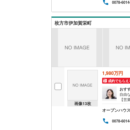
現地
0078-6014
をも
のご
いすみ鉄
プラ
枚方市伊加賀栄町
の生
IGRいわ
「専
ロー
弘南鉄道
ング
由利高原
長野電鉄
宇都宮ラ
1,980万円
鹿島臨海
成約でもらえ
おす
小湊鐵道
(
自由
【営業
上毛電気
画像
13
枚
おり
オープンハウ
地を
流鉄流山
ーズ
案内
0078-6014
京成本線
(
たし