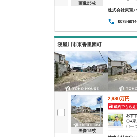
画像
25
枚
由に
後藤寺線
(
株式会社東宝
ら、
がスム
東北新幹
現地
0078-6014
をも
秋田新幹
のご
プラ
山陽新幹
の生
寝屋川市東香里園町
「専
西九州新
ロー
ング
地下鉄
札幌市営
仙台市地
東京メト
2,980万円
東京メト
成約でもらえ
東京メト
おす
〇●
都営浅草
〇一
画像
15
枚
由に
都営大江