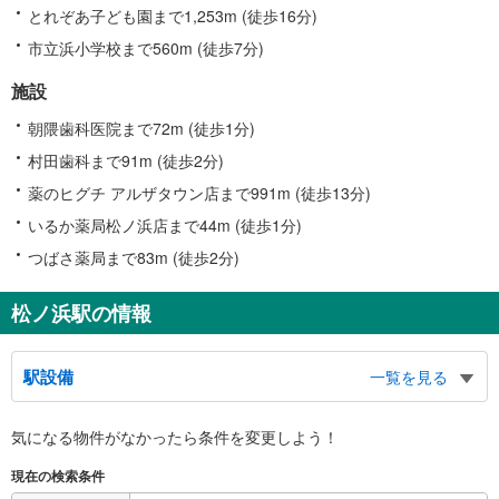
とれぞあ子ども園まで1,253m (徒歩16分)
市立浜小学校まで560m (徒歩7分)
施設
朝隈歯科医院まで72m (徒歩1分)
村田歯科まで91m (徒歩2分)
薬のヒグチ アルザタウン店まで991m (徒歩13分)
いるか薬局松ノ浜店まで44m (徒歩1分)
つばさ薬局まで83m (徒歩2分)
松ノ浜駅の情報
駅設備
一覧を見る
バリアフリー状況
気になる物件がなかったら
条件を変更しよう！
※段差なしでの移動経路
（○：有り △：要駅員設備 ×：無し）
現在の検索条件
地上⇔改札⇔ホーム：○