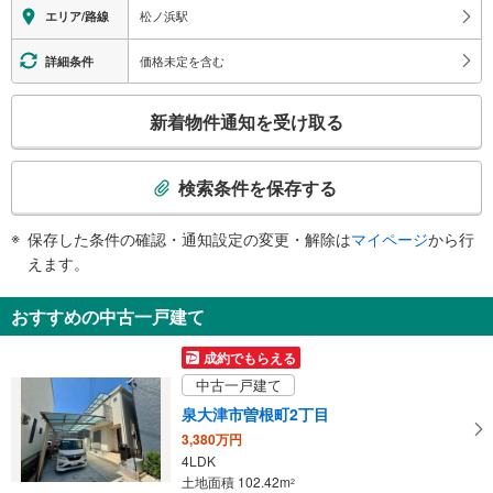
エレベータ
松ノ浜駅
エリア/路線
・各ホーム⇔改札
エスカレータ
価格未定を含む
詳細条件
・２番線ホーム⇔改札
こ
トイレ
新着物件通知を受け取る
の
《多機能トイレ》
検
・改札内
索
その他
検索条件を保存する
条
・点字運賃表
件
保存した条件の確認・通知設定の変更・解除は
マイページ
から行
で
えます。
通
知
おすすめの中古一戸建て
を
受
成約でもらえる
け
中古一戸建て
取
泉大津市曽根町2丁目
る
3,380万円
・
4LDK
条
土地面積 102.42m
2