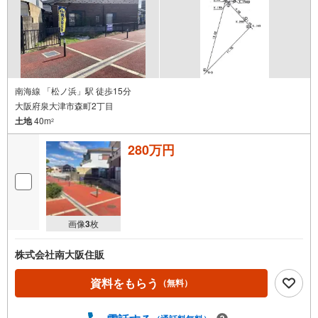
南海線 「松ノ浜」駅 徒歩15分
大阪府泉大津市森町2丁目
土地
40m
2
280万円
画像
3
枚
株式会社南大阪住販
資料をもらう
（無料）