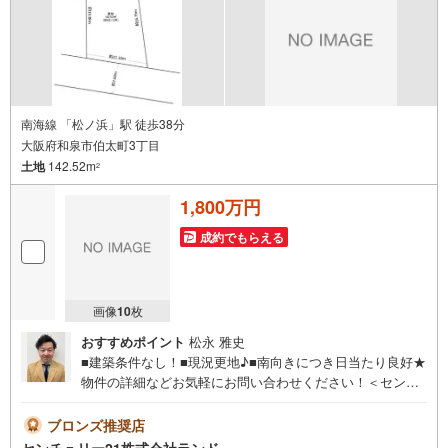
南海線 「松ノ浜」駅 徒歩38分
大阪府和泉市伯太町3丁目
土地
142.52m
2
1,800万円
成約でもらえる
画像
10
枚
おすすめポイント
松永 雅史
■建築条件なし！■現況更地♪■南向きにつき日当たり良好★
物件の詳細などお気軽にお問い合わせください！＜センチ
ュリー21ランドについて＞●センチュリー21ランド北花田
本店は・・・ お客様のニーズに寄り添い、大切なお住ま
ブロンズ推奨店
いのご購入に最後まで伴走いたします！●リフォームのご相
センチュリー21株式会社ランド