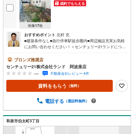
成約でもらえる
画像
17
枚
おすすめポイント
北村 充
■建築条件なし■急行停車駅徒歩圏内■周辺施設充実お気軽
にお問い合わせください！＜センチュリー21ランドについ
て＞●センチュリー21ランド阿波座店は・・・ お客様の
ニーズに寄り添い、大切なお住まいのご購入に最後まで伴
ブロンズ推奨店
走いたします！●リフォームのご相談も承っております。●
センチュリー21株式会社ランド 阿波座店
購入・売却・ローンのご相談・・・なんでもお気軽にご相
-.--
不動産会社レビュー 4件
談くださいませ！〇大阪メトロ千日前線・中央線「阿波
座」駅5番出口より徒歩約2分！〇営業時間:10:00～20:00
資料をもらう
（無料）
（火曜日・水曜日定休日※祝日は営業）事前にご連絡いただ
けますと、スムーズにご案内が可能です。ご連絡お待ちし
ております！
電話する
（通話料無料）
和泉市伯太町3丁目