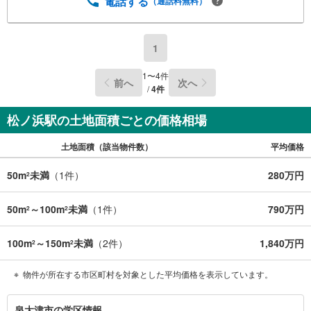
電話する
（通話料無料）
1
1
〜
4
件
前へ
次へ
/
4
件
松ノ浜駅の土地面積ごとの価格相場
土地面積（該当物件数）
平均価格
50m
未満
（
1
件）
280万円
2
50m
～100m
未満
（
1
件）
790万円
2
2
100m
～150m
未満
（
2
件）
1,840万円
2
2
物件が所在する市区町村を対象とした平均価格を表示しています。
泉
泉大津市の学区情報