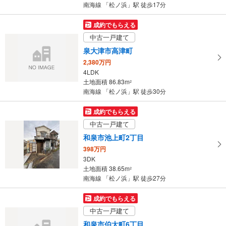
件
南海線 「松ノ浜」駅 徒歩17分
を
マ
成約でもらえる
イ
中古一戸建て
ペ
泉大津市高津町
ー
2,380万円
ジ
4LDK
に
土地面積 86.83m
2
保
南海線 「松ノ浜」駅 徒歩30分
存
す
成約でもらえる
る
中古一戸建て
和泉市池上町2丁目
398万円
3DK
土地面積 38.65m
2
南海線 「松ノ浜」駅 徒歩27分
成約でもらえる
中古一戸建て
和泉市伯太町6丁目