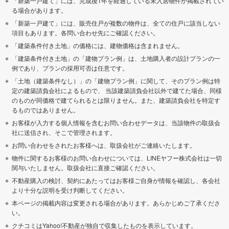
「新築一戸建て」には、完成後1年を経過している未入居物件が掲載されてい
る場合があります。
「新築一戸建て」には、販売住戸が複数の物件は、全ての住戸に該当しない
項目もあります。各問い合わせ先にご確認ください。
「建築条件付き土地」の価格には、建物価格は含まれません。
「建築条件付き土地」の「建物プラン例」は、土地購入者の設計プランの一
例であり、プランの採用可否は任意です。
「土地（建築条件なし）」の「建物プラン例」に関して、そのプラン例は特
定の建築請負会社によるもので、 当該建築請負会社以外で建てた場合、同様
のものが同価格で建てられるとは限りません。また、建築請負会社を特定す
るものではありません。
お客様が入力する個人情報を含むお問い合わせデータは、当該物件の取扱会
社に送信され、そこで管理されます。
お問い合わせをされたお客様へは、取扱会社がご連絡いたします。
物件に関するお客様のお問い合わせについては、LINEヤフー株式会社は一切
関与いたしません。取扱会社に直接ご確認ください。
不動産購入の検討、契約にあたってはお客様ご自身が情報を確認し、各会社
より十分な説明を受け判断してください。
本ページの掲載内容は変更される場合があります。あらかじめご了承くださ
い。
クチコミはYahoo!不動産が独自で収集したものを表示しています。