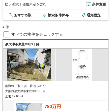
松ノ浜駅｜価格未定を含む
条件変更
おすすめ順
検索条件保存
通知設定
4
件
すべての物件をチェックする
泉大津市東豊中町3丁目
南海線 「松ノ浜」駅 徒歩31分
大阪府泉大津市東豊中町3丁目
土地
67.64m
2
790万円