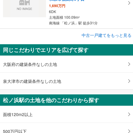
1,690万円
6DK
土地面積 100.09m
2
南海線 「松ノ浜」駅 徒歩31分
成約でもらえる
中古一戸建てをもっと見る
中古一戸建て
同じこだわりでエリアを広げて探す
泉大津市末広町1丁目
750万円
4DK
大阪府の建築条件なしの土地
土地面積 65.48m
2
南海線 「松ノ浜」駅 徒歩24分
泉大津市の建築条件なしの土地
松ノ浜駅の土地を他のこだわりから探す
面積120m2以上
500万円以下