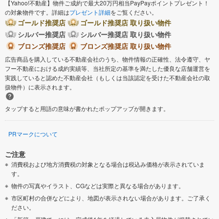
【Yahoo!不動産】物件ご成約で最大20万円相当PayPayポイントプレゼント！
の対象物件です。詳細は
プレゼント詳細
をご覧ください。
ゴールド推奨店
ゴールド推奨店 取り扱い物件
シルバー推奨店
シルバー推奨店 取り扱い物件
ブロンズ推奨店
ブロンズ推奨店 取り扱い物件
広告商品を購入している不動産会社のうち、物件情報の正確性、法令遵守、ヤ
フー不動産における成約実績等、当社所定の基準を満たした優良な店舗運営を
実践していると認めた不動産会社（もしくは当該認定を受けた不動産会社の取
扱物件）に表示されます。
タップすると用語の意味が書かれたポップアップが開きます。
PRマークについて
ご注意
消費税および地方消費税の対象となる場合は税込み価格が表示されていま
す。
物件の写真やイラスト、CGなどは実際と異なる場合があります。
市区町村の合併などにより、地図が表示されない場合があります。ご了承く
ださい。