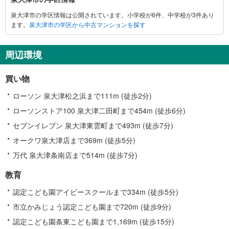
大
泉大津市の学区情報は公開されています。小学校が6件、中学校が3件あり
津
ます。
泉大津市の学区から中古マンションを探す
市
に
関
周辺環境
す
る
買い物
情
報
ローソン 泉大津松之浜まで111m (徒歩2分)
ローソンストア100 泉大津二田町まで454m (徒歩6分)
セブンイレブン 泉大津東雲町まで493m (徒歩7分)
オークワ泉大津店まで369m (徒歩5分)
万代 泉大津条南店まで514m (徒歩7分)
教育
認定こども園アイビースクールまで334m (徒歩5分)
市立かみじょう認定こども園まで720m (徒歩9分)
認定こども園条東こども園まで1,169m (徒歩15分)