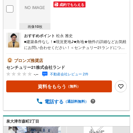
成約でもらえる
画像
10
枚
おすすめポイント
松永 雅史
■建築条件なし！■現況更地♪■角地★物件の詳細などお気軽
にお問い合わせください！＜センチュリー21ランドについ
て＞●センチュリー21ランド北花田本店は・・・ お客様
のニーズに寄り添い、大切なお住まいのご購入に最後まで
ブロンズ推奨店
伴走いたします！●リフォームのご相談も承っております。
センチュリー21株式会社ランド
●購入・売却・ローンのご相談・・・なんでもお気軽にご相
-.--
不動産会社レビュー 2件
談くださいませ！〇大阪メトロ御堂筋線「北花田」駅より
徒歩約10分！○JR阪和線「浅香」駅より徒歩約8分！〇営業
資料をもらう
（無料）
時間:10:00～20:00（火曜日・水曜日定休日※祝日は営業）
事前にご連絡いただけますと、スムーズにご案内が可能で
す。ご連絡お待ちしております！
電話する
（通話料無料）
泉大津市森町2丁目