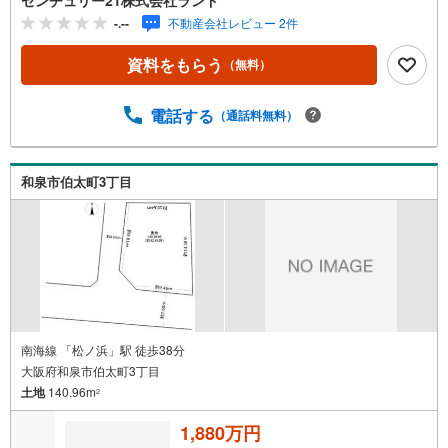
談も承っております。●購入・売却・ローンのご相談・・・
-.--
不動産会社レビュー 2件
なんでもお気軽にご相談くださいませ！〇大阪メトロ御堂
筋線「北花田」駅より徒歩約10分！○JR阪和線「浅香」駅
資料をもらう
（無料）
より徒歩約8分！〇営業時間:10:00～20:00（火曜日・水曜
日定休日※祝日は営業）事前にご連絡いただけますと、スム
ーズにご案内が可能です。ご連絡お待ちしております！
電話する
（通話料無料）
和泉市伯太町3丁目
南海線 「松ノ浜」駅 徒歩38分
大阪府和泉市伯太町3丁目
土地
140.96m
2
1,880万円