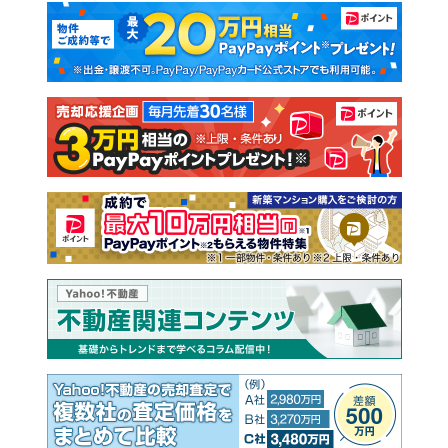
マンションカタログ
教えて！住まいの先生
新築マンション
中古マンション
新築一戸建て
中古一戸建て
注文住宅
土地
売却査定