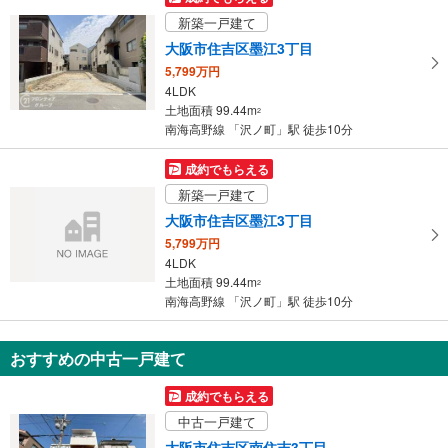
イ
新築一戸建て
ペ
大阪市住吉区墨江3丁目
ー
5,799万円
ジ
4LDK
に
土地面積 99.44m
2
保
南海高野線 「沢ノ町」駅 徒歩10分
存
す
成約でもらえる
る
新築一戸建て
大阪市住吉区墨江3丁目
5,799万円
4LDK
土地面積 99.44m
2
南海高野線 「沢ノ町」駅 徒歩10分
おすすめの中古一戸建て
成約でもらえる
中古一戸建て
大阪市住吉区南住吉3丁目