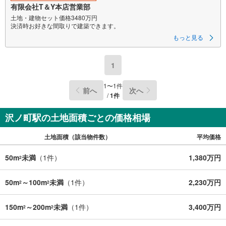
有限会社T＆Y本店営業部
土地・建物セット価格3480万円
決済時お好きな間取りで建築できます。
もっと見る
1
1
〜
1
件
前へ
次へ
/
1
件
沢ノ町駅の土地面積ごとの価格相場
土地面積（該当物件数）
平均価格
50m
未満
（
1
件）
1,380万円
2
50m
～100m
未満
（
1
件）
2,230万円
2
2
150m
～200m
未満
（
1
件）
3,400万円
2
2