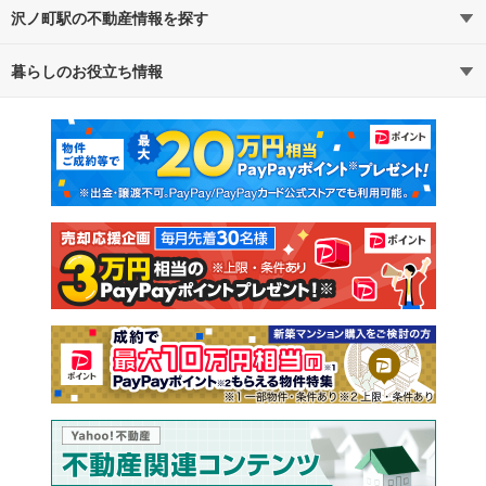
沢ノ町駅の不動産情報を探す
暮らしのお役立ち情報
不動産・住宅
賃貸住宅
マンションカタログ
教えて！住まいの先生
新築マンション
中古マンション
新築一戸建て
中古一戸建て
注文住宅
土地
売却査定