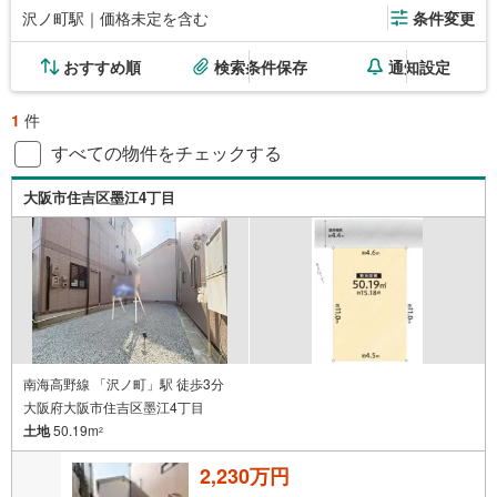
沢ノ町駅｜価格未定を含む
条件変更
おすすめ順
検索条件保存
通知設定
1
件
すべての物件をチェックする
大阪市住吉区墨江4丁目
南海高野線 「沢ノ町」駅 徒歩3分
大阪府大阪市住吉区墨江4丁目
土地
50.19m
2
2,230万円