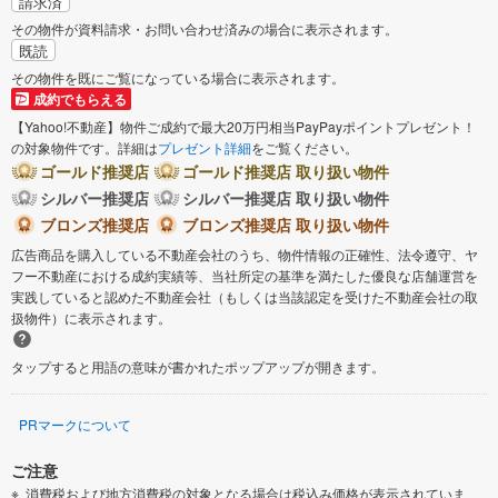
請求済
その物件が資料請求・お問い合わせ済みの場合に表示されます。
既読
その物件を既にご覧になっている場合に表示されます。
成約でもらえる
【Yahoo!不動産】物件ご成約で最大20万円相当PayPayポイントプレゼント！
の対象物件です。詳細は
プレゼント詳細
をご覧ください。
ゴールド推奨店
ゴールド推奨店 取り扱い物件
シルバー推奨店
シルバー推奨店 取り扱い物件
ブロンズ推奨店
ブロンズ推奨店 取り扱い物件
広告商品を購入している不動産会社のうち、物件情報の正確性、法令遵守、ヤ
フー不動産における成約実績等、当社所定の基準を満たした優良な店舗運営を
実践していると認めた不動産会社（もしくは当該認定を受けた不動産会社の取
扱物件）に表示されます。
タップすると用語の意味が書かれたポップアップが開きます。
PRマークについて
ご注意
消費税および地方消費税の対象となる場合は税込み価格が表示されていま