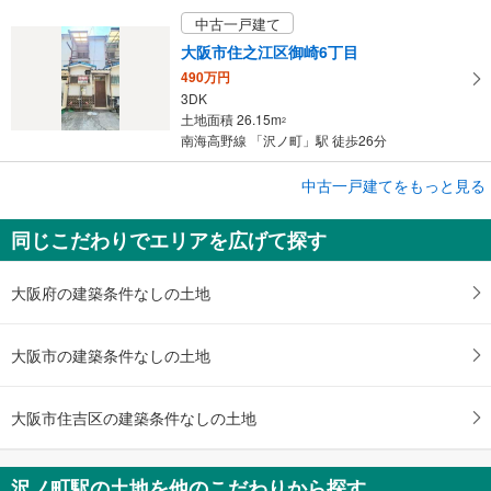
中古一戸建て
大阪市住之江区御崎6丁目
490万円
3DK
土地面積 26.15m
2
南海高野線 「沢ノ町」駅 徒歩26分
成約でもらえる
中古一戸建てをもっと見る
中古一戸建て
同じこだわりでエリアを広げて探す
大阪市住吉区千躰2丁目
1,400万円
5DK
大阪府の建築条件なしの土地
土地面積 32.71m
2
南海高野線 「沢ノ町」駅 徒歩5分
大阪市の建築条件なしの土地
大阪市住吉区の建築条件なしの土地
沢ノ町駅の土地を他のこだわりから探す