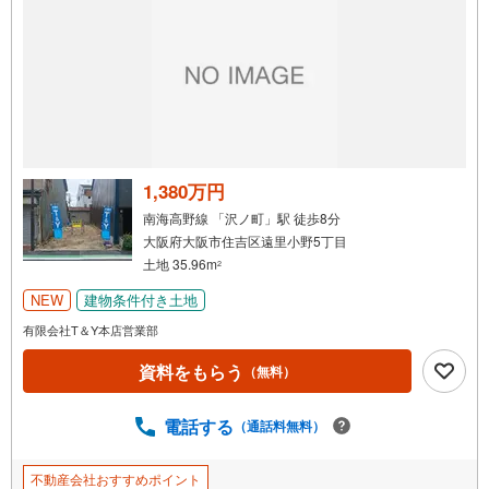
1,380万円
南海高野線 「沢ノ町」駅 徒歩8分
大阪府大阪市住吉区遠里小野5丁目
土地 35.96m
2
NEW
建物条件付き土地
有限会社T＆Y本店営業部
資料をもらう
（無料）
電話する
（通話料無料）
不動産会社おすすめポイント