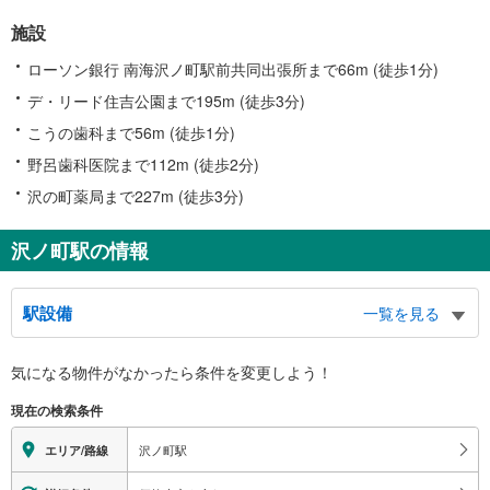
施設
ローソン銀行 南海沢ノ町駅前共同出張所まで66m (徒歩1分)
デ・リード住吉公園まで195m (徒歩3分)
こうの歯科まで56m (徒歩1分)
野呂歯科医院まで112m (徒歩2分)
沢の町薬局まで227m (徒歩3分)
沢ノ町駅の情報
駅設備
一覧を見る
バリアフリー状況
気になる物件がなかったら
条件を変更しよう！
※段差なしでの移動経路
（○：有り △：要駅員設備 ×：無し）
現在の検索条件
地上⇔改札⇔ホーム：○
（※各改札⇔反対側のホームへの改札内移動：×）
沢ノ町駅
エリア/路線
トイレ
《多機能トイレ》