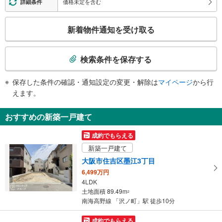
価格未定を含む
詳細条件
・改札内
スロープ
こ
新着物件通知を受け取る
・各ホーム⇔改札
の
その他
検
索
・点字案内（案内板・運賃表）
検索条件を保存する
条
件
保存した条件の確認・通知設定の変更・解除は
マイページ
から行
で
えます。
通
知
おすすめの新築一戸建て
を
受
成約でもらえる
け
新築一戸建て
取
大阪市住吉区墨江3丁目
る
6,499万円
・
4LDK
条
土地面積 89.49m
2
件
南海高野線 「沢ノ町」駅 徒歩10分
を
マ
成約でもらえる