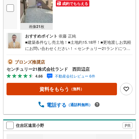
成約でもらえる
画像
21
枚
おすすめポイント
依藤 正純
■建築条件なし売土地！■土地約15.18坪！■更地渡しお気軽
にお問い合わせください！＜センチュリー21ランドについ
て＞●センチュリー21ランド西田辺店は・・・ お客様の
ニーズに寄り添い、大切なお住まいのご購入に最後まで伴
ブロンズ推奨店
走いたします！●リフォームのご相談も承っております。●
センチュリー21株式会社ランド 西田辺店
購入・売却・ローンのご相談・・・なんでもお気軽にご相
4.66
不動産会社レビュー 6件
談くださいませ！〇大阪メトロ御堂筋線「西田辺」駅より
徒歩1分！〇営業時間:10:00～20:00（火曜日・水曜日定休
資料をもらう
（無料）
日※祝日は営業）事前にご連絡いただけますと、スムーズに
ご案内が可能です。ご連絡お待ちしております！
電話する
（通話料無料）
住吉区遠里小野
PR