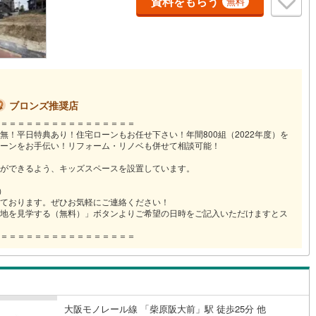
資料をもらう
無料
道
(
11
)
北越急行ほくほく線
(
1
)
て銀河鉄道
(
6
)
青い森鉄道
(
3
)
弘南線
(
0
)
弘南鉄道大鰐線
(
0
)
ブロンズ推奨店
鉄道鳥海山ろく線
(
1
)
福島交通飯坂線
(
36
)
＝＝＝＝＝＝＝＝＝＝＝＝＝＝＝＝
無！平日特典あり！住宅ローンもお任せ下さい！年間800組（2022年度）を
長野線
(
3
)
上田電鉄別所線
(
2
)
ーンをお手伝い！リフォーム・リノベも併せて相談可能！
イトレール
(
87
)
関東鉄道竜ケ崎線
(
8
)
ができるよう、キッズスペースを設置しています。
休）
鉄道大洗鹿島線
(
125
)
ひたちなか海浜鉄道湊線
(
9
)
ております。ぜひお気軽にご連絡ください！
地を見学する（無料）」ボタンよりご希望の日時をご記入いただけますとス
66
)
千葉都市モノレール
(
129
)
＝＝＝＝＝＝＝＝＝＝＝＝＝＝＝＝
鉄道上毛線
(
83
)
秩父鉄道
(
37
)
線
(
45
)
つくばエクスプレス
(
203
)
425
)
京成押上線
(
49
)
大阪モノレール線 「柴原阪大前」駅 徒歩25分 他