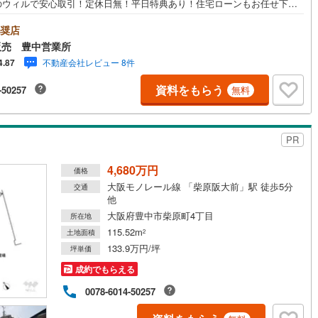
のウィルで安心取引！定休日無！平日特典あり！住宅ローンもお任せ下さ
間800組（2022年度）を担当する専門部署が、あなたの住宅ローンをお
い！リフォーム・リノベも併せて相談可能！お子様連れのご家族も落ち着
奨店
営地下鉄東山線
(
224
)
名古屋市営地下鉄名城線
(
230
)
話ができるよう、キッズスペースを設置しています。【営業時間 10:00-1
販売 豊中営業所
00】（年中無休）上記時間はお電話が繋がりやすくなっております。ぜひお
不動産会社レビュー 8件
4.87
営地下鉄桜通線
(
164
)
名古屋市営地下鉄上飯田線
(
45
)
にご連絡ください！現地をご見学される場合は「室内・現地を見学する
料）」ボタンよりご希望の日時をご記入いただけますとスムーズにご案内
資料をもらう
-50257
無料
地下鉄烏丸線
(
122
)
京都市営地下鉄東西線
(
107
)
能です。＝＝＝＝＝＝＝＝＝＝＝＝＝＝＝＝＝＝＝＝＝＝＝＝＝＝＝＝＝
＝＝
tro今里筋線
(
41
)
OsakaMetro御堂筋線
(
70
)
PR
tro四つ橋線
(
14
)
OsakaMetro中央線
(
30
)
4,680万円
tro堺筋線
(
8
)
神戸市営地下鉄西神・山手線
(
34
)
価格
大阪モノレール線 「柴原阪大前」駅 徒歩5分
交通
下鉄空港線
(
57
)
福岡市地下鉄箱崎線
(
6
)
他
大阪府豊中市柴原町4丁目
所在地
115.52m
2
)
函館市電
(
0
)
土地面積
2
133.9万円/坪
坪単価
りび鉄道
(
0
)
わたらせ渓谷鐵道
(
17
)
成約でもらえる
行
(
40
)
会津鉄道
(
4
)
0078-6014-50257
縦貫鉄道
(
0
)
しなの鉄道北しなの線
(
3
)