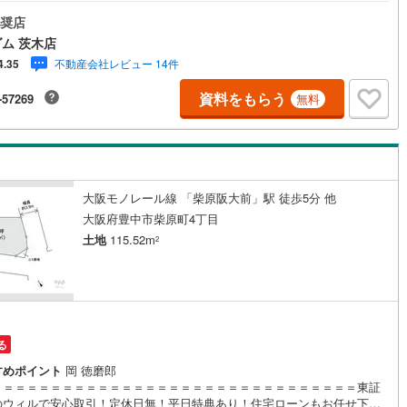
いたします！【お買い物施設】・業務スーパー少路店:徒歩11分・コープ東
徒歩10分・セブンイレブン豊中少路1丁目店:徒歩11分・キリン堂東豊中店:
奨店
)
片町線
(
84
)
9分【教育施設】・羽鷹池ひだまり保育園:徒歩12分・豊中市立東豊台小学
ム 茨木店
歩11分・豊中市立第十一中学校:徒歩16分【その他施設】社会医療法人彩
8
)
関西空港線
(
2
)
不動産会社レビュー 14件
4.35
敬仁会病院茨木医誠会病院:徒歩8分≫*≪*≫*≪*≫*≪*≫*≪*≫*≪*≫*≪*
≪現地見学のご予約、物件詳細はお気軽にお問合せくださいハウスフリーダ
東線
(
47
)
本四備讃線
(
3
)
資料をもらう
-57269
無料
木店は店舗駐車場完備、キッズスペース・授乳室（エアコン・空気清浄機
がございます（19時以降も問合せ対応）≫*≪*≫*≪*≫*≪*≫*≪*≫*≪*
予土線
(
0
)
*≫*≪
徳島線
(
5
)
)
土讃線
(
7
)
大阪モノレール線 「柴原阪大前」駅 徒歩5分 他
大阪府豊中市柴原町4丁目
線
(
480
)
香椎線
(
57
)
土地
115.52m
2
肥薩線
(
4
)
18
)
唐津線
(
0
)
1
)
大村線
(
1
)
る
52
)
日豊本線
(
288
)
すめポイント
岡 徳磨郎
＝＝＝＝＝＝＝＝＝＝＝＝＝＝＝＝＝＝＝＝＝＝＝＝＝＝＝＝＝＝＝東証
)
吉都線
(
8
)
のウィルで安心取引！定休日無！平日特典あり！住宅ローンもお任せ下さ