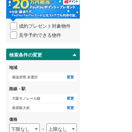
・
条
武蔵野線
(
687
)
件
を
横須賀線
(
279
)
成約プレゼント対象物件
マ
青梅線
(
235
)
イ
見学予約できる物件
ペ
小海線
(
33
)
ー
ジ
京浜東北線
(
824
)
に
検索条件の変更
保
総武線
(
683
)
存
地域
す
御殿場線
(
92
)
る
都道府県 未選択
変更
中央本線（JR東海）
(
366
)
路線・駅
太多線
(
79
)
大阪モノレール線
変更
名松線
(
4
)
柴原阪大前
変更
東海道本線（JR西日本）
(
530
)
価格
下限なし
上限なし
~
小浜線
(
6
)