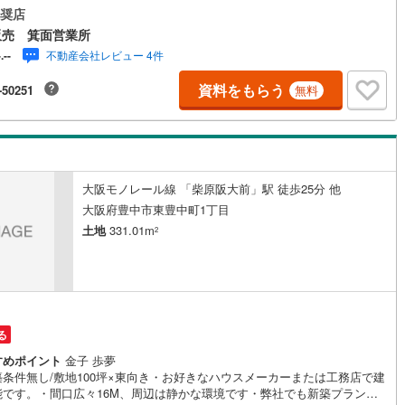
13分！★『第一中学校』徒歩14分！★『コープ箕面』徒歩7分！★『桜ヶ丘
奨店
4
)
七尾線
(
2
)
水遊び場』徒歩6分！■弊社の特徴について・駐車場も完備しておりますの
販売 箕面営業所
利用ください。・キッズスペースもございますので、小さなお子様がいら
不動産会社レビュー 4件
-.--
高山本線（JR西日本）
(
1
)
ゃるご家庭もお気軽にご来場ください！【営業日】定休日はございませ
年末年始を除く）水曜日も営業しております。【営業時間】10:00～19:0
資料をもらう
-50251
無料
JR西日本）
(
59
)
湖西線
(
207
)
上記時間はお電話が繋がりやすくなっております。・リフォーム担当、ロー
当が居りますので、何でも気軽にご相談いただけます！・その他、弊社独
福知山線
(
189
)
件管理システム「Willing-Navi」で、お客様にぴったりの物件のご紹介が
です！
46
)
播但線
(
109
)
大阪モノレール線 「柴原阪大前」駅 徒歩25分 他
)
津山線
(
15
)
大阪府豊中市東豊中町1丁目
)
伯備線
(
26
)
土地
331.01m
2
)
呉線
(
99
)
)
山口線
(
2
)
円
1
)
美祢線
(
0
)
る
因美線
(
20
)
すめポイント
金子 歩夢
築条件無し/敷地100坪×東向き・お好きなハウスメーカーまたは工務店で建
能です。・間口広々16M、周辺は静かな環境です・弊社でも新築プランご
草津線
(
65
)