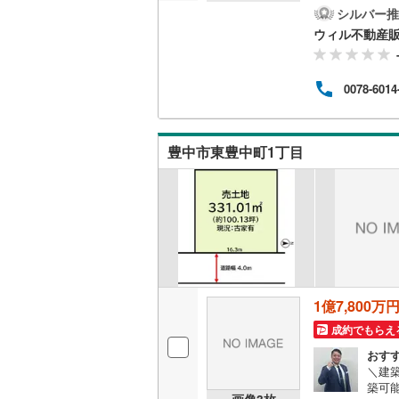
徒歩
シルバー推
越美北線
(
児童
ウィル不動産
でご
氷見線
(
2
)
っし
ん。（
0078-6014
紀勢本線（
0※
ン担
桜島線
(
6
)
自の物
可能
豊中市東豊中町1丁目
加古川線
(
赤穂線
(
33
宇野線
(
19
福塩線
(
65
岩徳線
(
17
1億7,800万
小野田線
(
成約でもらえ
舞鶴線
(
1
)
おす
＼建
築可
木次線
(
1
)
画像
3
枚