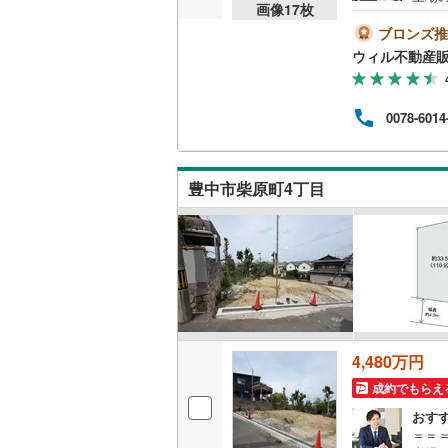
画像
17
枚
い！年
後藤寺線
(
手伝
ブロンズ推
いてお
ウィル不動産
東北新幹
9:
気軽
秋田新幹
（無
0078-6014
が可
山陽新幹
＝＝
西九州新
豊中市柴原町4丁目
地下鉄
札幌市営
仙台市地
東京メト
東京メト
4,480万円
東京メト
成約でもらえ
都営浅草
おす
＝＝
都営大江