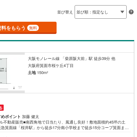
島根
岡山
広島
山口
釜石線
(
0
)
ン内見(相談)可
（
7
）
IT重説可
（
1
）
並び替え
花輪線
(
1
)
香川
愛媛
高知
保存した条件を見る
磐越東線
(
32
)
資料をもらう
ン対応とは？
無料
佐賀
長崎
熊本
大分
陸羽東線
(
24
)
52
)
米坂線
(
0
)
大阪モノレール線 「柴原阪大前」駅 徒歩39分 他
五能線
(
0
)
この条件で検索する
この条件で検索する
この条件で検索する
この条件で検索する
この条件で検索する
この条件で検索する
市区町村以下を選択
市区町村を選択す
駅を選択する
大阪府箕面市桜ケ丘4丁目
5
)
白新線
(
5
)
土地
150m
2
越後線
(
7
)
ライン（宇都宮～逗子）
湘南新宿ライン（前橋～小田原）
(
1,023
)
る
0
)
内房線
(
479
)
すめポイント
加藤 健太
ィル不動産販売■南西角地で日当たり、風通し良好！敷地面積約45坪の土
0
)
鹿島線
(
4
)
阪急箕面線「桜井駅」から徒歩17分南小学校まで徒歩15分コープ箕面まで
3分！【弊社の特徴について】■お車でのご来場も可能です。駐車場も完備
8
)
東海道本線
(
558
)