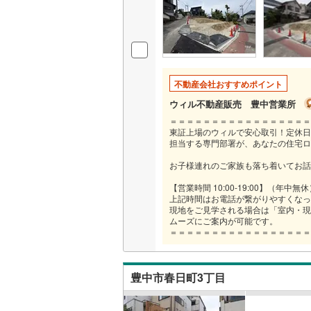
いすみ鉄
IGRいわ
不動産会社おすすめポイント
弘南鉄道
ウィル不動産販売 豊中営業所
由利高原
＝＝＝＝＝＝＝＝＝＝＝＝＝＝＝＝＝
東証上場のウィルで安心取引！定休日
長野電鉄
担当する専門部署が、あなたの住宅ロ
宇都宮ラ
お子様連れのご家族も落ち着いてお話
【営業時間 10:00-19:00】（年中無
鹿島臨海
上記時間はお電話が繋がりやすくなっ
現地をご見学される場合は「室内・現
小湊鐵道
(
ムーズにご案内が可能です。
＝＝＝＝＝＝＝＝＝＝＝＝＝＝＝＝＝
上毛電気
流鉄流山
豊中市春日町3丁目
京成本線
(