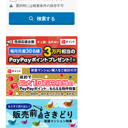
選択時には検索条件の保存不可
北海道新幹線
(
1
)
山形新幹線
(
258
)
検索する
東海道新幹線
(
365
)
九州新幹線
(
133
)
札幌市営地下鉄東豊線
(
7
)
東京メトロ銀座線
(
51
)
東京メトロ日比谷線
(
90
)
東京メトロ有楽町線
(
112
)
東京メトロ副都心線
(
134
)
都営新宿線
(
212
)
横浜市営地下鉄グリーンライン