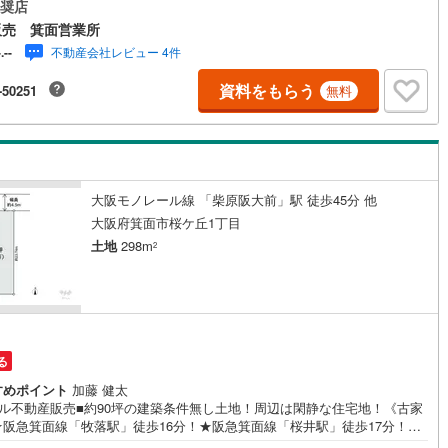
おりますのでご利用ください。■キッズスペースもございますので、小さな
奨店
がいらっしゃるご家庭もお気軽のご来場ください！ 【営業時間 10:00～1
販売 箕面営業所
4
)
鶴見線
(
37
)
00】（定休日なし）火曜日・水曜日も営業しております。 上記時間はお電話
不動産会社レビュー 4件
-.--
がりやすくなっております。ぜひお気軽にご連絡下さい！現地を見学され
1
)
根岸線
(
115
)
合は「室内・現地を見学する（無料）」ボタンよりご希望の日時をご記入
資料をもらう
-50251
無料
だけますとスムーズにご案内が可能です。■リフォーム担当、ローン担当が
5
)
中央本線（JR東日本）
(
844
)
すので、何でも気軽にご相談いただけます！ ■リフォーム担当と一緒に現
学を行い、その場でリフォームのご提案等をさせていただきます！■その
140
)
八高線
(
463
)
社独自の物件管理システム「Willing-Navi」で、お客様にぴったりの物件
紹介が可能です！
7
)
大糸線（JR東日本）
(
10
)
大阪モノレール線 「柴原阪大前」駅 徒歩45分 他
各駅停車）
(
248
)
埼京線
(
415
)
大阪府箕面市桜ケ丘1丁目
土地
298m
2
)
東海道本線（JR東海）
(
883
)
7
)
飯田線
(
357
)
)
高山本線（JR東海）
(
44
)
る
JR東海）
(
86
)
紀勢本線（JR東海）
(
9
)
すめポイント
加藤 健太
博多南線
(
24
)
ィル不動産販売■約90坪の建築条件無し土地！周辺は閑静な住宅地！《古家
★阪急箕面線「牧落駅」徒歩16分！★阪急箕面線「桜井駅」徒歩17分！★
R西日本）
(
1
)
北陸本線
(
30
)
種低層住居専用地域！★敷地面積約90坪！★建築条件なし！★『西小学校』