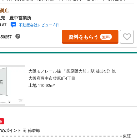
間800組（2022年度）を担当する専門部署が、あなたの住宅ローンをお
10
)
宮崎空港線
(
4
)
い！リフォーム・リノベも併せて相談可能！お子様連れのご家族も落ち着
奨店
話ができるよう、キッズスペースを設置しています。【営業時間 10:00-1
販売 豊中営業所
線
(
332
)
上越新幹線
(
169
)
00】（年中無休）上記時間はお電話が繋がりやすくなっております。ぜひお
不動産会社レビュー 8件
4.87
にご連絡ください！現地をご見学される場合は「室内・現地を見学する
線
(
188
)
北陸新幹線
(
255
)
料）」ボタンよりご希望の日時をご記入いただけますとスムーズにご案内
資料をもらう
-50257
無料
能です。＝＝＝＝＝＝＝＝＝＝＝＝＝＝＝＝＝＝＝＝＝＝＝＝＝＝＝＝＝
線
(
139
)
北陸新幹線（JR西日本）
(
9
)
＝＝
幹線
(
1
)
地下鉄南北線
(
11
)
札幌市営地下鉄東西線
(
10
)
大阪モノレール線 「柴原阪大前」駅 徒歩5分 他
大阪府豊中市柴原町4丁目
下鉄南北線
(
219
)
仙台市地下鉄東西線
(
84
)
土地
110.92m
2
ロ丸ノ内線
(
157
)
東京メトロ丸ノ内方南支線
(
32
)
ロ東西線
(
178
)
東京メトロ千代田線
(
97
)
ロ半蔵門線
(
49
)
東京メトロ南北線
(
136
)
る
線
(
120
)
都営三田線
(
127
)
すめポイント
岡 徳磨郎
＝＝＝＝＝＝＝＝＝＝＝＝＝＝＝＝＝＝＝＝＝＝＝＝＝＝＝＝＝＝＝東証
戸線
(
206
)
横浜市営地下鉄ブルーライン
(
314
)