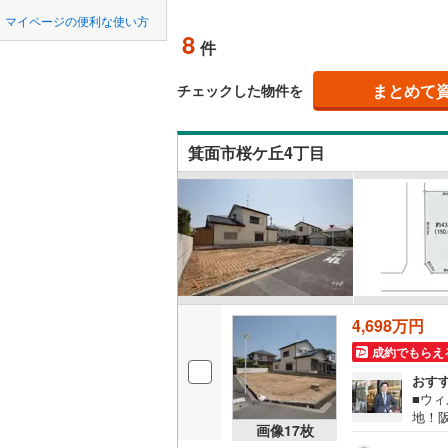
中国
鳥取
北上線
(
1
)
マイページの便利な使い方
オンライ
8
件
山田線
(
6
)
四国
徳島
大湊線
(
0
)
まとめて
オンライ
チェックした物件を
九州・沖縄
福岡
只見線
(
4
)
箕面市桜ケ丘4丁目
奥羽本線
(
男鹿線
(
1
)
0
0
0
0
0
0
該当物件
該当物件
該当物件
該当物件
該当物件
該当物件
件
件
件
件
件
件
羽越本線
(
飯山線
(
0
)
湘南新宿
4,698万円
(
852
)
成約でもらえ
外房線
(
75
おす
■ウ
成田線
(
14
地！
画像
17
枚
徒歩
東金線
(
27