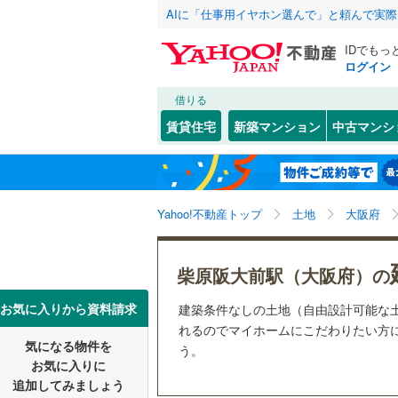
AIに「仕事用イヤホン選んで」と頼んで実
IDでもっ
ログイン
借りる
北海道
JR
北海道
函館本線
(
こだわり条件
配置、向き、
賃貸住宅
新築マンション
中古マンシ
石勝線
(
0
)
前道6m
東北
青森
根室本線
(
(
5
)
(
6
)
(
8
平坦地
（
関東
東京
石北本線
(
Yahoo!不動産トップ
土地
大阪府
販売、価格、
常磐線
(
57
信越・北陸
新潟
(
8
)
(
0
)
更地渡し
柴原阪大前駅（大阪府）の
高崎線
(
50
東海
愛知
お気に入りから資料請求
建築条件なしの土地（自由設計可能な
立地
両毛線
(
22
れるのでマイホームにこだわりたい方に
烏山線
(
78
気になる物件を
最寄りの
う。
近畿
大阪
お気に入りに
石巻線
(
45
追加してみましょう
オンライン対