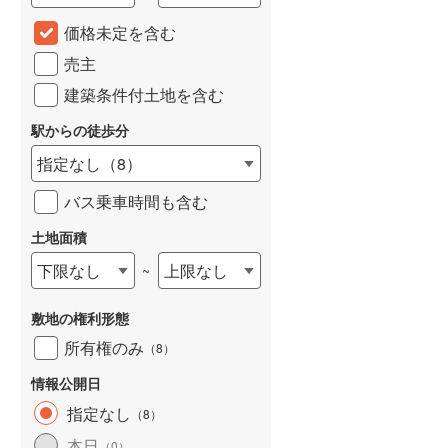
城端線
(
0
)
価格未定を含む
売主
関西本線（JR西日本）
(
233
)
建築条件付土地を含む
大阪環状線
(
56
)
駅からの徒歩分
山陽本線（JR西日本）
(
362
)
指定なし
（
8
）
姫新線
(
111
)
バス乗車時間も含む
吉備線
(
21
)
土地面積
芸備線
(
55
)
下限なし
上限なし
~
可部線
(
78
)
敷地の権利形態
宇部線
(
1
)
所有権のみ
（
8
）
山陰本線
(
249
)
情報公開日
境線
(
12
)
指定なし
（
8
）
奈良線
(
102
)
本日
（
0
）