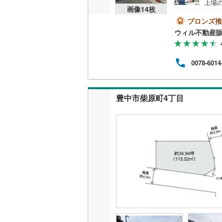
上場
画像
14
枚
い！年
手伝
ブロンズ推
名古屋市
いてお
ウィル不動産
9:
名古屋市
気軽
（無
0078-6014
京都市営
が可
＝＝
OsakaMe
豊中市柴原町4丁目
OsakaMe
OsakaMe
福岡市地
私鉄・その他
札幌市電
(
道南いさ
阿武隈急
秋田内陸