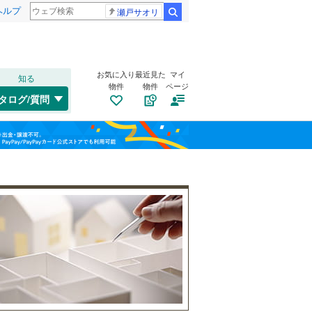
ヘルプ
瀬戸サオリ
検索
お気に入り
最近見た
マイ
知る
物件
物件
ページ
千歳線
(
8
)
タログ/質問
日高本線
(
0
)
南道路
（
1
）
福島
宗谷本線
(
0
)
(
5
)
(
9
)
(
21
)
古家あり
（
2
）
栃木
群馬
山梨
東北本線
(
956
)
川越線
(
295
)
吾妻線
(
31
)
日光線
(
111
)
仙石線
(
158
)
小学校まで1km以内
（
2
）
和歌山
大船渡線
(
1
)