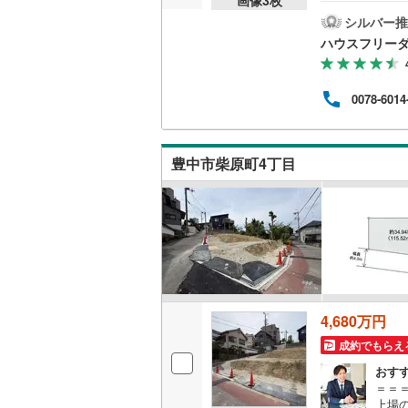
提案
豊中:
シルバー推
桜井線
(
60
徒歩
ハウスフリーダ
校:徒
阪和線
(
11
樹豊中
≫*
おおさか
0078-6014
ム茨
設置）
内子線
(
0
)
≫*≪
鳴門線
(
2
)
豊中市柴原町4丁目
土讃線
(
70
鹿児島本
三角線
(
7
)
長崎本線
(
4,680万円
佐世保線
(
成約でもらえ
豊肥本線
(
おす
＝＝
日南線
(
20
上場