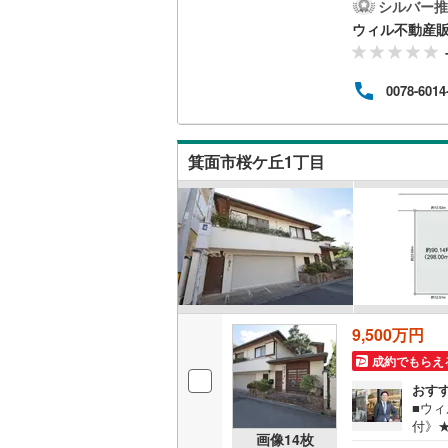
して
シルバー推
お子様
ウィル不動産
南武線
(
24
9:
が繋
横浜線
(
66
る場
0078-6014
いた
相模線
(
59
居ま
地見
五日市線
(
他、弊
箕面市桜ケ丘1丁目
のご
篠ノ井線
(
常磐線（
伊東線
(
48
身延線
(
15
武豊線
(
38
9,500万円
成約でもらえ
関西本線（
おす
参宮線
(
3
)
■ウ
付》
画像
14
枚
大糸線（J
第1