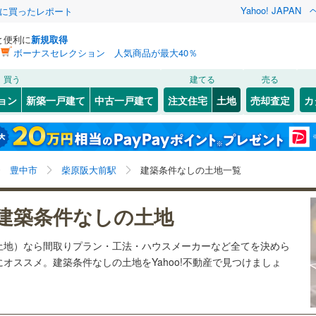
Yahoo! JAPAN
際に買ったレポート
と便利に
新規取得
ボーナスセレクション 人気商品が最大40％
検索条件を保存しました
買う
建てる
売る
27
)
札沼線
(
6
)
建ち方、日当たり
ョン
新築一戸建て
中古一戸建て
注文住宅
土地
売却査定
カ
この検索条件の新着物件通知は、
マイページ
から設定できます。
室蘭本線
(
6
)
以上
（
0
）
角地
（
0
）
岩手
宮城
秋田
山形
23
)
富良野線
(
0
)
)
(
18
)
(
9
)
(
10
)
(
2
)
(
9
)
(
15
)
0
）
整形地
（
4
）
柴原阪大前駅、価格未定を含む
神奈川
埼玉
千葉
茨城
1
)
釧網本線
(
0
)
豊中市
柴原阪大前駅
建築条件なしの土地一覧
契約、入居関連など
5
)
水郡線
(
126
)
長野
富山
石川
福井
建築条件なしの土地
（
0
）
第一種低層住居専用地域
（
6
）
8
)
上越線
(
47
)
検索条件を保存する
閉じる
閉じる
お気に入りリストを見る
お気に入りリストを見る
閉じる
閉じる
岐阜
静岡
三重
土地）なら間取りプラン・工法・ハウスメーカーなど全てを決めら
3
)
水戸線
(
24
)
マイページ
オススメ。建築条件なしの土地をYahoo!不動産で見つけましょ
)
仙山線
(
123
)
駅が始発駅
（
0
）
海まで2km以内
（
0
）
兵庫
京都
滋賀
奈良
)
気仙沼線
(
3
)
応