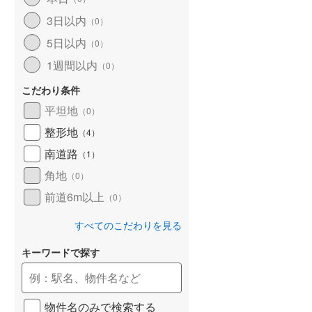
和歌山線
(
120
)
3日以内
（
0
）
5日以内
東西線
(
18
)
（
0
）
1週間以内
（
0
）
予讃線
(
30
)
こだわり条件
高徳線
(
20
)
平坦地
（
0
）
牟岐線
(
7
)
整形地
（
4
）
山陽本線（JR九州）
(
7
)
南道路
（
1
）
篠栗線
(
51
)
角地
（
0
）
前道6m以上
指宿枕崎線
(
225
)
（
0
）
筑肥線
(
42
)
すべてのこだわりを見る
久大本線
(
52
)
キーワードで探す
日田彦山線
(
16
)
筑豊本線
(
45
)
物件名のみで検索する