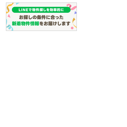
(
135
)
名古屋市営地下鉄鶴舞線
(
159
)
名古屋市営地下鉄名港線
(
48
)
OsakaMetro長堀鶴見緑地線
(
30
)
OsakaMetro谷町線
(
69
)
OsakaMetro千日前線
(
30
)
神戸市営地下鉄海岸線
(
4
)
福岡市地下鉄七隈線
(
125
)
函館市電宝来・谷地頭線
(
0
)
真岡鐵道
(
10
)
山形鉄道フラワー長井線
(
0
)
えちごトキめき鉄道妙高はねうまラ