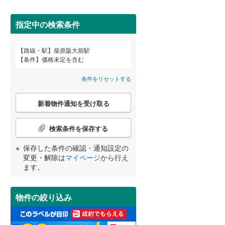
田沢湖線
(
5
)
指定中の検索条件
八戸線
(
0
)
磐越西線
(
30
)
詳しく見る
路線・駅
柴原阪大前駅
宮崎
鹿児島
沖縄
条件
価格未定を含む
陸羽西線
(
1
)
条件をリセットする
左沢線
(
19
)
こ
津軽線
(
1
)
新着物件通知を受け取る
の
する
る
条件をリセットする
条件をリセットする
条件をリセットする
条件をリセットする
条件をリセットする
条件をリセットする
検
信越本線
(
29
)
索
検索条件を保存する
条
弥彦線
(
0
)
件
保存した条件の確認・通知設定の
で
総武本線
(
804
)
変更・解除は
マイページ
から行え
通
ます。
知
を
京葉線
(
100
)
受
物件の絞り込み
け
久留里線
(
180
)
取
る
山手線
(
183
)