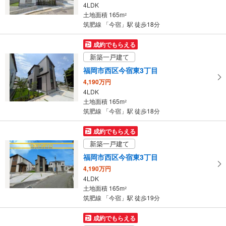
4LDK
条
土地面積 165m
2
件
筑肥線 「今宿」駅 徒歩18分
を
マ
成約でもらえる
イ
新築一戸建て
ペ
福岡市西区今宿東3丁目
ー
4,190万円
ジ
4LDK
に
土地面積 165m
2
保
筑肥線 「今宿」駅 徒歩18分
存
す
成約でもらえる
る
新築一戸建て
福岡市西区今宿東3丁目
4,190万円
4LDK
土地面積 165m
2
筑肥線 「今宿」駅 徒歩19分
成約でもらえる