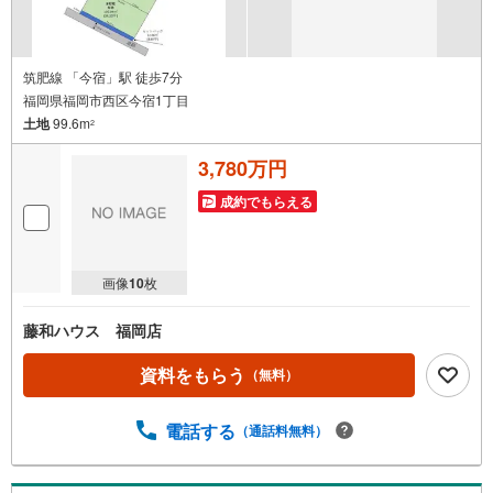
筑肥線 「今宿」駅 徒歩7分
福岡県福岡市西区今宿1丁目
土地
99.6m
2
3,780万円
成約でもらえる
画像
10
枚
藤和ハウス 福岡店
資料をもらう
（無料）
電話する
（通話料無料）