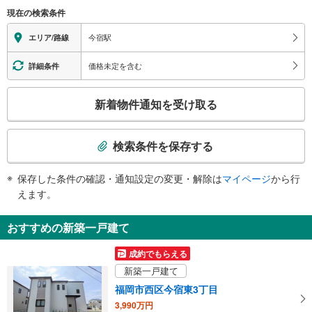
（○：有り △：要駅員設備 ×：無し）
現在の検索条件
地上⇔改札⇔ホーム：○
エレベータ
今宿駅
エリア/路線
・各ホーム⇔跨線橋⇔改札
トイレ
価格未定を含む
詳細条件
《多機能トイレ》
こ
・改札内
新着物件通知を受け取る
スロープ
の
検
・改札⇔地上
索
検索条件を保存する
条
件
保存した条件の確認・通知設定の変更・解除は
マイページ
から行
で
えます。
通
知
おすすめの新築一戸建て
を
受
成約でもらえる
け
新築一戸建て
取
福岡市西区今宿東3丁目
る
3,990万円
・