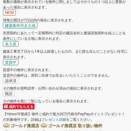
複数の価格が表示されている物件に関しましてはそのうちの１つ以上に更新が
あった場合に表示されます。
NEW
情報公開日が7日以内の場合に表示されます。
建築条件付き土地
売買契約にあたって一定期間内に特定の建設会社と建築請負契約を結ぶことを
条件にしている土地に表示されます。
未入居
建築工事完了日から1年以上経過したものの、まだ誰も住んだことがない住宅に
表示されます。
賃貸中
賃貸中の物件に表示されます。
賃貸中の物件は、原則ご自身でお住まいいただくことができません。
請求済
その物件が資料請求・お問い合わせ済みの場合に表示されます。
既読
その物件を既にご覧になっている場合に表示されます。
成約でもらえる
【Yahoo!不動産】物件ご成約で最大20万円相当PayPayポイントプレゼント！
の対象物件です。詳細は
プレゼント詳細
をご覧ください。
ゴールド推奨店
ゴールド推奨店 取り扱い物件