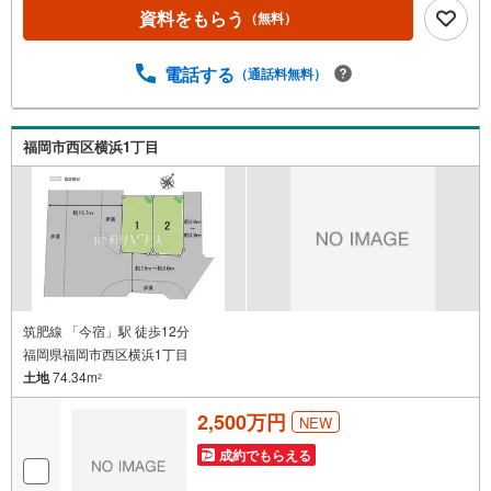
でございます。スタッフにお家のことは何でもお聞き下さ
資料をもらう
（無料）
い。新築一戸建て・中古物件・土地など、数ある物件の中
からお客様のご要望に沿ったご提案をいたします。ご検討
電話する
（通話料無料）
のお客様へ現地のご案内可能でございます。営業時間 午前
10時00分～午後6時30分 （定休日:火曜日、水曜日）この時
間帯はお電話でのお問い合わせがスムーズにご案内できま
す。上記スケジュール以外でもご案内可能でございます。
福岡市西区横浜1丁目
無料駐車スペースやキッズスペースもありますのでお子様
も一緒にご来店ください！まずはお気軽にお問い合わせく
ださい
筑肥線 「今宿」駅 徒歩12分
福岡県福岡市西区横浜1丁目
土地
74.34m
2
2,500万円
NEW
成約でもらえる