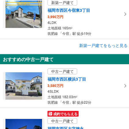
新築一戸建て
福岡市西区今宿東3丁目
3,990万円
4LDK
土地面積 165m
2
筑肥線 「今宿」駅 徒歩19分
成約でもらえる
新築一戸建てをもっと見る
新築一戸建て
おすすめの中古一戸建て
福岡市西区今宿東3丁目
4,190万円
中古一戸建て
4LDK＋パントリー、ランドリースペース、WIC
土地面積 165m
2
福岡市西区横浜3丁目
筑肥線 「今宿」駅 徒歩19分
3,580万円
4SLDK
土地面積 182.03m
2
筑肥線 「今宿」駅 徒歩22分
成約でもらえる
中古一戸建て
福岡市西区大字徳永