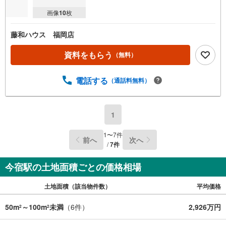
画像
10
枚
藤和ハウス 福岡店
資料をもらう
（無料）
電話する
（通話料無料）
1
1
〜
7
件
前へ
次へ
/
7
件
今宿駅の土地面積ごとの価格相場
土地面積（該当物件数）
平均価格
50m
～100m
未満
（
6
件）
2,926万円
2
2