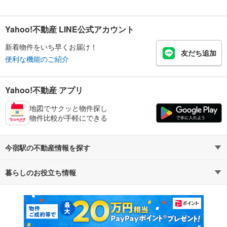
Yahoo!不動産 LINE公式アカウント
新着物件をいち早くお届け！
友だち追加
便利な機能のご紹介
Yahoo!不動産 アプリ
地図でサクッと物件探し
物件比較が手軽にできる
今宿駅の不動産情報を探す
暮らしのお役立ち情報
不動産・住宅
賃貸住宅
マンションカタログ
教えて！住まいの先生
新築マンション
中古マンション
新築一戸建て
中古一戸建て