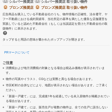
シルバー推奨店
シルバー推奨店 取り扱い物件
ブロンズ推奨店
ブロンズ推奨店 取り扱い物件
広告商品を購入している不動産会社のうち、物件情報の正確性、法令遵守、ヤ
フー不動産における成約実績等、当社所定の基準を満たした優良な店舗運営を
実践していると認めた不動産会社（もしくは当該認定を受けた不動産会社の取
扱物件）に表示されます。
タップすると用語の意味が書かれたポップアップが開きます。
PRマークについて
ご注意
消費税および地方消費税の対象となる場合は税込み価格が表示されていま
す。
物件の写真やイラスト、CGなどは実際と異なる場合があります。
市区町村の合併などにより、地図が表示されない場合があります。ご了承く
ださい。
「新築一戸建て」には、完成後1年を経過している未入居物件が掲載されてい
る場合があります。
「新築一戸建て」には、販売住戸が複数の物件は、全ての住戸に該当しない
項目もあります。各問い合わせ先にご確認ください。