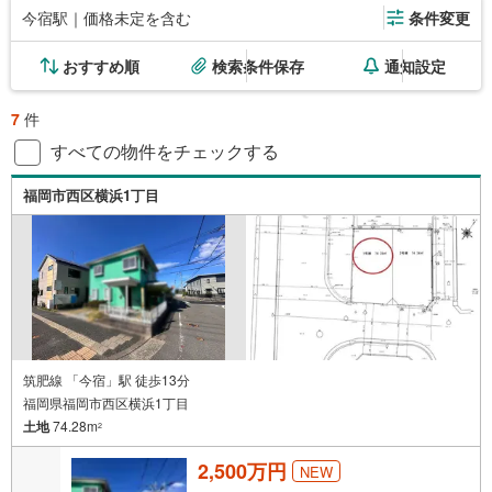
今宿駅｜価格未定を含む
条件変更
おすすめ順
検索条件保存
通知設定
7
件
すべての物件をチェックする
福岡市西区横浜1丁目
筑肥線 「今宿」駅 徒歩13分
福岡県福岡市西区横浜1丁目
土地
74.28m
2
2,500万円
NEW