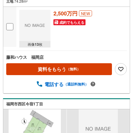
土地
74.28m
2
2,500万円
NEW
成約でもらえる
画像
13
枚
藤和ハウス 福岡店
資料をもらう
（無料）
電話する
（通話料無料）
福岡市西区今宿1丁目