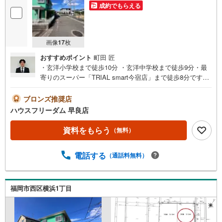
成約でもらえる
画像
17
枚
おすすめポイント
町田 匠
・玄洋小学校まで徒歩10分 ・玄洋中学校まで徒歩9分・最
寄りのスーパー「TRIAL smart今宿店」まで徒歩8分ですハ
ウスフリーダム早良店の強み【取り扱い物件が豊富】地域
密着型の不動産会社として、早良区・西区・城南区・糸島
ブロンズ推奨店
市の物件情報を多数取り扱っております。福岡県内に3店舗
ハウスフリーダム 早良店
ございますので、その他エリアの物件紹介ももちろん可能
でございます。スタッフにお家のことは何でもお聞き下さ
資料をもらう
（無料）
い。新築一戸建て・中古物件・土地など、数ある物件の中
からお客様のご要望に沿ったご提案をいたします。ご検討
電話する
（通話料無料）
のお客様へ現地のご案内可能でございます。営業時間 午前
10時00分～午後6時30分 （定休日:火曜日、水曜日）この時
間帯はお電話でのお問い合わせがスムーズにご案内できま
す。上記スケジュール以外でもご案内可能でございます。
福岡市西区横浜1丁目
無料駐車スペースやキッズスペースもありますのでお子様
も一緒にご来店ください！まずはお気軽にお問い合わせく
ださい