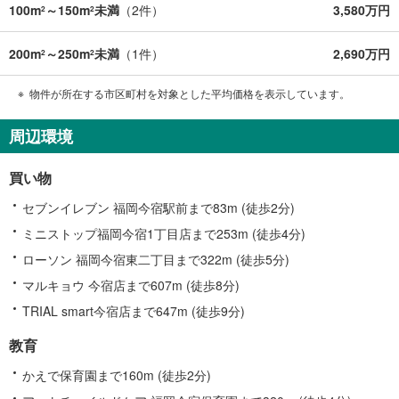
100m
～150m
未満
（
2
件）
3,580万円
2
2
200m
～250m
未満
（
1
件）
2,690万円
2
2
物件が所在する市区町村を対象とした平均価格を表示しています。
周辺環境
買い物
セブンイレブン 福岡今宿駅前まで83m (徒歩2分)
ミニストップ福岡今宿1丁目店まで253m (徒歩4分)
ローソン 福岡今宿東二丁目まで322m (徒歩5分)
マルキョウ 今宿店まで607m (徒歩8分)
TRIAL smart今宿店まで647m (徒歩9分)
教育
かえで保育園まで160m (徒歩2分)