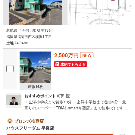
筑肥線 「今宿」駅 徒歩13分
福岡県福岡市西区横浜1丁目
土地
74.34m
2
2,500万円
NEW
成約でもらえる
画像
16
枚
おすすめポイント
町田 匠
・玄洋小学校まで徒歩10分 ・玄洋中学校まで徒歩9分・最
寄りのスーパー「TRIAL smart今宿店」まで徒歩8分ですハ
ウスフリーダム早良店の強み【取り扱い物件が豊富】地域
密着型の不動産会社として、早良区・西区・城南区・糸島
ブロンズ推奨店
市の物件情報を多数取り扱っております。福岡県内に3店舗
ハウスフリーダム 早良店
ございますので、その他エリアの物件紹介ももちろん可能