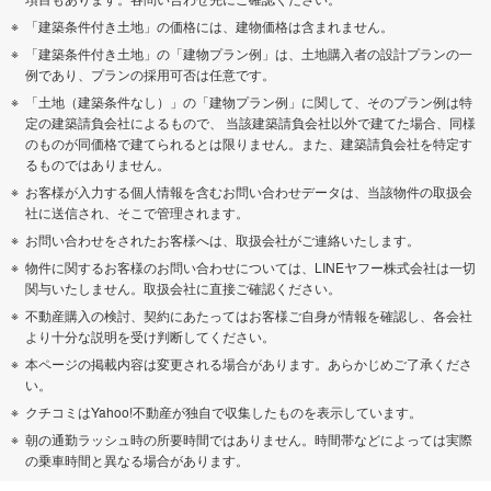
「建築条件付き土地」の価格には、建物価格は含まれません。
「建築条件付き土地」の「建物プラン例」は、土地購入者の設計プランの一
例であり、プランの採用可否は任意です。
「土地（建築条件なし）」の「建物プラン例」に関して、そのプラン例は特
定の建築請負会社によるもので、 当該建築請負会社以外で建てた場合、同様
のものが同価格で建てられるとは限りません。また、建築請負会社を特定す
るものではありません。
お客様が入力する個人情報を含むお問い合わせデータは、当該物件の取扱会
社に送信され、そこで管理されます。
お問い合わせをされたお客様へは、取扱会社がご連絡いたします。
物件に関するお客様のお問い合わせについては、LINEヤフー株式会社は一切
関与いたしません。取扱会社に直接ご確認ください。
不動産購入の検討、契約にあたってはお客様ご自身が情報を確認し、各会社
より十分な説明を受け判断してください。
本ページの掲載内容は変更される場合があります。あらかじめご了承くださ
い。
クチコミはYahoo!不動産が独自で収集したものを表示しています。
朝の通勤ラッシュ時の所要時間ではありません。時間帯などによっては実際
の乗車時間と異なる場合があります。