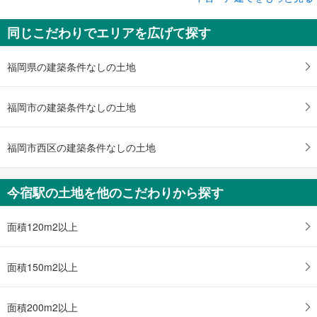
中古一戸建て
同じこだわりでエリアを広げて探す
福岡市西区今津
4,480万円
3LDK
福岡県の建築条件なしの土地
土地面積 210.12m
2
筑肥線 「今宿」駅 徒歩53分
福岡市の建築条件なしの土地
福岡市西区の建築条件なしの土地
今宿駅の土地を他のこだわりから探す
面積120m2以上
面積150m2以上
面積200m2以上