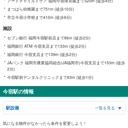
アートチャイルドケア 福岡今宿保育園まで320m (徒歩4分)
まつばら幼稚園まで751m (徒歩10分)
市立今宿小学校まで410m (徒歩6分)
施設
セブン銀行 福岡今宿駅前店まで86m (徒歩2分)
福岡銀行 ATM 今宿支店まで133m (徒歩2分)
福岡銀行 今宿支店まで139m (徒歩2分)
JAバンク 福岡市農業協同組合(JA福岡市)今宿支店まで153m (徒歩
2分)
今宿駅前デンタルクリニックまで63m (徒歩1分)
今宿駅の情報
駅設備
一覧を見る
バリアフリー状況
気になる物件がなかったら
条件を変更しよう！
※段差なしでの移動経路