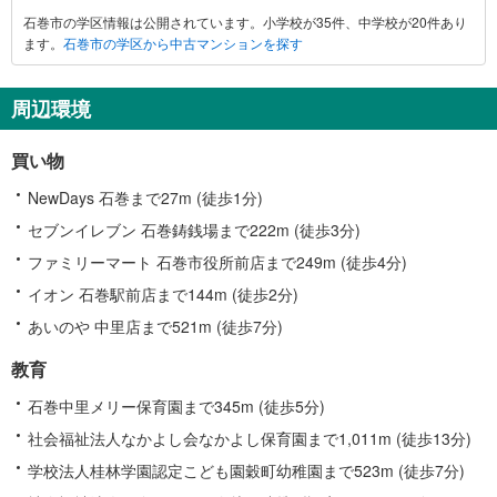
巻
石巻市の学区情報は公開されています。小学校が35件、中学校が20件あり
市
ます。
石巻市の学区から中古マンションを探す
に
関
す
周辺環境
る
情
買い物
報
NewDays 石巻まで27m (徒歩1分)
セブンイレブン 石巻鋳銭場まで222m (徒歩3分)
ファミリーマート 石巻市役所前店まで249m (徒歩4分)
イオン 石巻駅前店まで144m (徒歩2分)
あいのや 中里店まで521m (徒歩7分)
教育
石巻中里メリー保育園まで345m (徒歩5分)
社会福祉法人なかよし会なかよし保育園まで1,011m (徒歩13分)
学校法人桂林学園認定こども園穀町幼稚園まで523m (徒歩7分)