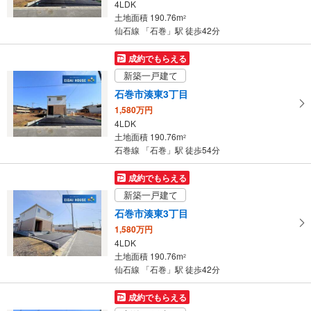
4LDK
条
土地面積 190.76m
2
件
仙石線 「石巻」駅 徒歩42分
を
マ
成約でもらえる
イ
新築一戸建て
ペ
石巻市湊東3丁目
ー
1,580万円
ジ
4LDK
に
土地面積 190.76m
2
保
石巻線 「石巻」駅 徒歩54分
存
す
成約でもらえる
る
新築一戸建て
石巻市湊東3丁目
1,580万円
4LDK
土地面積 190.76m
2
仙石線 「石巻」駅 徒歩42分
成約でもらえる