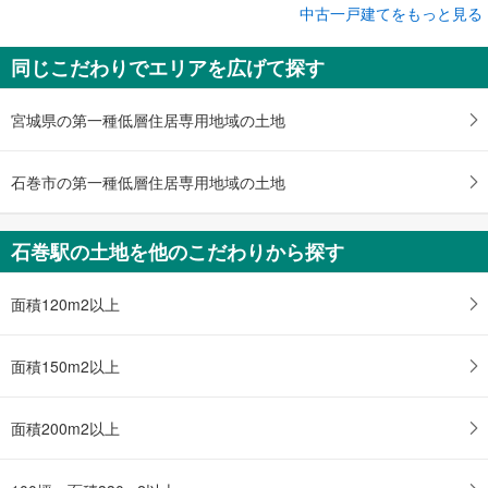
成約でもらえる
中古一戸建てをもっと見る
中古一戸建て
同じこだわりでエリアを広げて探す
石巻市日和が丘3丁目
1,899万円
6LDK
宮城県の第一種低層住居専用地域の土地
土地面積 196.5m
2
仙石線 「石巻」駅 徒歩22分
石巻市の第一種低層住居専用地域の土地
石巻駅の土地を他のこだわりから探す
面積120m2以上
面積150m2以上
面積200m2以上