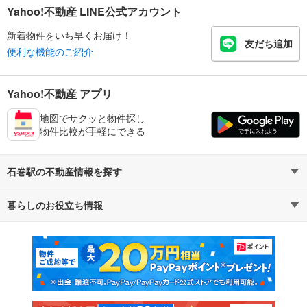
Yahoo!不動産 LINE公式アカウント
新着物件をいち早くお届け！
友だち追加
便利な機能のご紹介
Yahoo!不動産 アプリ
地図でサクッと物件探し
物件比較が手軽にできる
石巻駅の不動産情報を探す
暮らしのお役立ち情報
不動産・住宅
賃貸住宅
マンションカタログ
教えて！住まいの先生
新築マンション
中古マンション
新築一戸建て
中古一戸建て