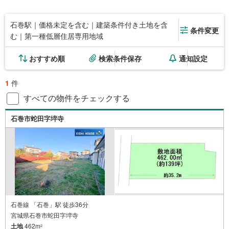
石巻駅｜価格未定を含む｜建築条件付き土地を含
条件変更
む｜第一種低層住居専用地域
おすすめ順
検索条件保存
通知設定
1
件
すべての物件をチェックする
石巻市蛇田字埣寺
石巻線 「石巻」駅 徒歩36分
宮城県石巻市蛇田字埣寺
土地
462m
2