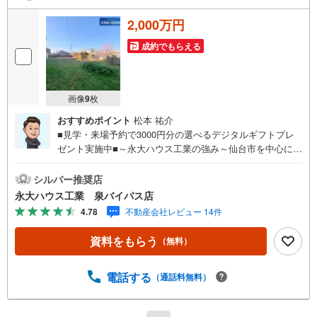
2,000万円
成約でもらえる
画像
9
枚
おすすめポイント
松本 祐介
■見学・来場予約で3000円分の選べるデジタルギフトプレ
ゼント実施中■～永大ハウス工業の強み～仙台市を中心に宮
城県内の多数店舗で展開中！こちらでは当社の強みを大き
く2つに分けてご紹介！1.＜豊富な不動産知識＞戸建・マン
シルバー推奨店
ション・土地...と種別を問わず不動産を取り扱っておりま
永大ハウス工業 泉バイパス店
す。更に教育施設や商業施設、子育て環境や行政などの地
4.78
不動産会社レビュー 14件
域情報を総合し、お客様により良い物件選びをして頂ける
よう、しっかりとサポートさせて頂きます。2.＜経験豊富
資料をもらう
（無料）
なスタッフ＞当社では【購入】【売却】【引っ越し】【リ
フォーム】など住宅に関する様々なご質問はもちろん、ご
購入時に気になる住宅ローン各種税金についても、誠心誠
電話する
（通話料無料）
意ご説明させて頂きます。各店舗ではキッズスペースも完
備！お子様連れのご家族様で是非お越しください。営業時