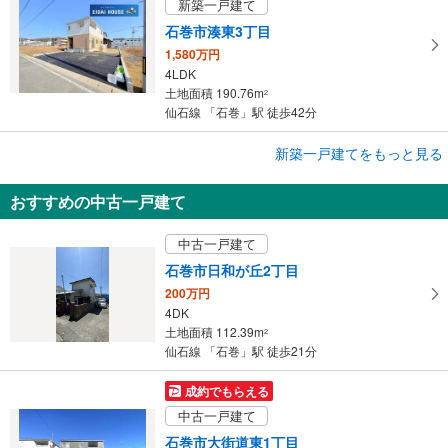
新築一戸建て
石巻市湊東3丁目
1,580万円
4LDK
土地面積 190.76m
2
仙石線 「石巻」駅 徒歩42分
成約でもらえる
新築一戸建てをもっと見る
新築一戸建て
おすすめの中古一戸建て
石巻市湊東3丁目
1,580万円
中古一戸建て
4LDK
土地面積 190.76m
2
石巻市日和が丘2丁目
仙石線 「石巻」駅 徒歩42分
200万円
4DK
土地面積 112.39m
2
仙石線 「石巻」駅 徒歩21分
成約でもらえる
中古一戸建て
石巻市大街道東1丁目