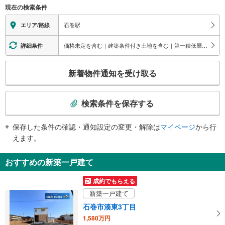
（○：有り △：要駅員設備 ×：無し）
現在の検索条件
地上⇔改札⇔ホーム：○
エレベータ
石巻駅
エリア/路線
・各ホーム⇔跨線橋
トイレ
価格未定を含む｜建築条件付き土地を含む｜第一種低層住居専用地域
詳細条件
《多機能トイレ》
こ
・改札内
新着物件通知を受け取る
その他
の
検
・点字運賃表
索
検索条件を保存する
条
件
保存した条件の確認・通知設定の変更・解除は
マイページ
から行
で
えます。
通
知
おすすめの新築一戸建て
を
受
成約でもらえる
け
新築一戸建て
取
石巻市湊東3丁目
る
1,580万円
・