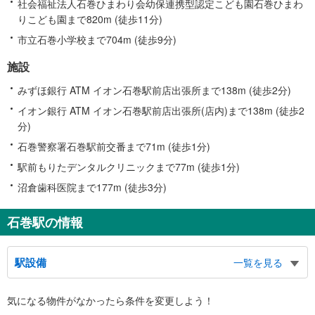
社会福祉法人石巻ひまわり会幼保連携型認定こども園石巻ひまわ
りこども園まで820m (徒歩11分)
市立石巻小学校まで704m (徒歩9分)
施設
みずほ銀行 ATM イオン石巻駅前店出張所まで138m (徒歩2分)
イオン銀行 ATM イオン石巻駅前店出張所(店内)まで138m (徒歩2
分)
石巻警察署石巻駅前交番まで71m (徒歩1分)
駅前もりたデンタルクリニックまで77m (徒歩1分)
沼倉歯科医院まで177m (徒歩3分)
石巻駅の情報
駅設備
一覧を見る
バリアフリー状況
気になる物件がなかったら
条件を変更しよう！
※段差なしでの移動経路