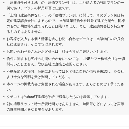
「建築条件付き土地」の「建物プラン例」は、土地購入者の設計プランの一
例であり、プランの採用可否は任意です。
「土地（建築条件なし）」の「建物プラン例」に関して、そのプラン例は特
定の建築請負会社によるもので、 当該建築請負会社以外で建てた場合、同様
のものが同価格で建てられるとは限りません。また、建築請負会社を特定す
るものではありません。
お客様が入力する個人情報を含むお問い合わせデータは、当該物件の取扱会
社に送信され、そこで管理されます。
お問い合わせをされたお客様へは、取扱会社がご連絡いたします。
物件に関するお客様のお問い合わせについては、LINEヤフー株式会社は一切
関与いたしません。取扱会社に直接ご確認ください。
不動産購入の検討、契約にあたってはお客様ご自身が情報を確認し、各会社
より十分な説明を受け判断してください。
本ページの掲載内容は変更される場合があります。あらかじめご了承くださ
い。
クチコミはYahoo!不動産が独自で収集したものを表示しています。
朝の通勤ラッシュ時の所要時間ではありません。時間帯などによっては実際
の乗車時間と異なる場合があります。