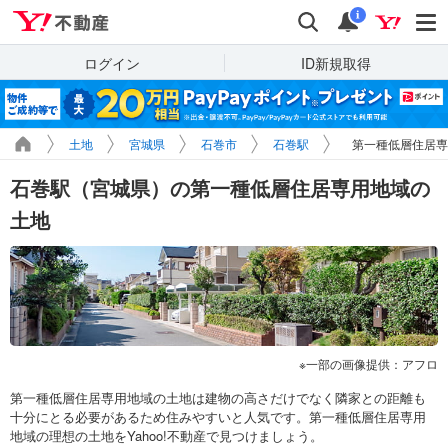
Yahoo!不動産
検索
通知
i
ログイン
ID新規取得
土地
宮城県
石巻市
石巻駅
第一種低層住居専
石巻駅（宮城県）の第一種低層住居専用地域の
土地
一部の画像提供：アフロ
第一種低層住居専用地域の土地は建物の高さだけでなく隣家との距離も
十分にとる必要があるため住みやすいと人気です。第一種低層住居専用
地域の理想の土地をYahoo!不動産で見つけましょう。