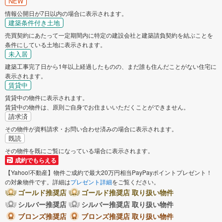
NEW
情報公開日が7日以内の場合に表示されます。
建築条件付き土地
売買契約にあたって一定期間内に特定の建設会社と建築請負契約を結ぶことを
条件にしている土地に表示されます。
未入居
建築工事完了日から1年以上経過したものの、まだ誰も住んだことがない住宅に
表示されます。
賃貸中
賃貸中の物件に表示されます。
賃貸中の物件は、原則ご自身でお住まいいただくことができません。
請求済
その物件が資料請求・お問い合わせ済みの場合に表示されます。
既読
その物件を既にご覧になっている場合に表示されます。
成約でもらえる
【Yahoo!不動産】物件ご成約で最大20万円相当PayPayポイントプレゼント！
の対象物件です。詳細は
プレゼント詳細
をご覧ください。
ゴールド推奨店
ゴールド推奨店 取り扱い物件
シルバー推奨店
シルバー推奨店 取り扱い物件
ブロンズ推奨店
ブロンズ推奨店 取り扱い物件