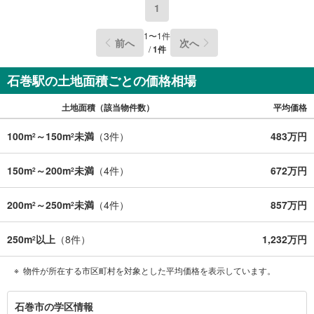
間:10:00～18:00（定休日火・水曜日※店舗により変動あ
1
り）現地のご案内も可能ですので、どうぞお気軽にお問い
合わせください！
1
〜
1
件
前へ
次へ
/
1
件
石巻駅の土地面積ごとの価格相場
土地面積（該当物件数）
平均価格
100m
～150m
未満
（
3
件）
483万円
2
2
150m
～200m
未満
（
4
件）
672万円
2
2
200m
～250m
未満
（
4
件）
857万円
2
2
250m
以上
（
8
件）
1,232万円
2
物件が所在する市区町村を対象とした平均価格を表示しています。
石
石巻市の学区情報