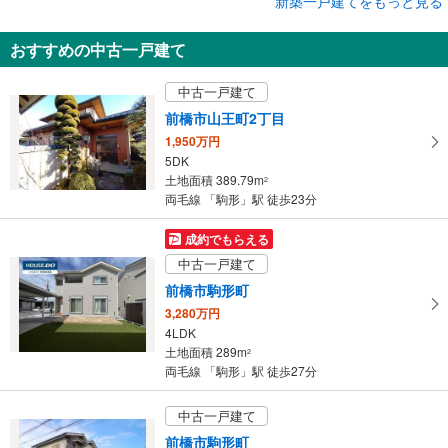
新築一戸建てをもっと見る
新築一戸建て
おすすめの中古一戸建て
前橋市亀里町
2,980万円
中古一戸建て
4LDK
土地面積 200.13m
2
前橋市山王町2丁目
両毛線 「駒形」駅 徒歩67分
1,950万円
5DK
土地面積 389.79m
2
両毛線 「駒形」駅 徒歩23分
成約でもらえる
中古一戸建て
前橋市駒形町
3,280万円
4LDK
土地面積 289m
2
両毛線 「駒形」駅 徒歩27分
中古一戸建て
前橋市駒形町