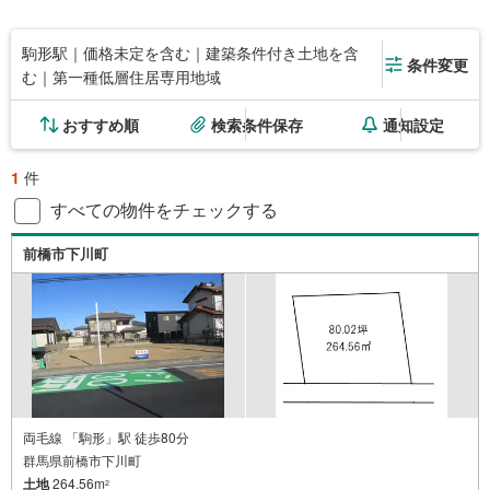
駒形駅｜価格未定を含む｜建築条件付き土地を含
条件変更
む｜第一種低層住居専用地域
おすすめ順
検索条件保存
通知設定
1
件
すべての物件をチェックする
前橋市下川町
両毛線 「駒形」駅 徒歩80分
群馬県前橋市下川町
土地
264.56m
2