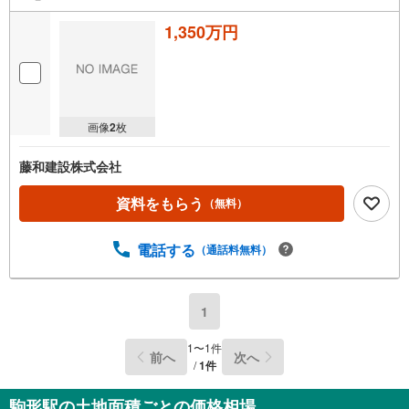
1,350万円
画像
2
枚
藤和建設株式会社
資料をもらう
（無料）
電話する
（通話料無料）
1
1
〜
1
件
前へ
次へ
/
1
件
駒形駅の土地面積ごとの価格相場