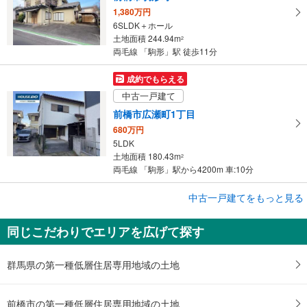
1,380万円
6SLDK＋ホール
土地面積 244.94m
2
両毛線 「駒形」駅 徒歩11分
成約でもらえる
中古一戸建て
前橋市広瀬町1丁目
680万円
5LDK
土地面積 180.43m
2
両毛線 「駒形」駅から4200m 車:10分
成約でもらえる
中古一戸建てをもっと見る
中古一戸建て
同じこだわりでエリアを広げて探す
前橋市後閑町
2,740万円
4LDK
群馬県の第一種低層住居専用地域の土地
土地面積 247.89m
2
両毛線 「駒形」駅 徒歩49分
前橋市の第一種低層住居専用地域の土地