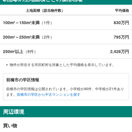
土地面積（該当物件数）
平均価格
100m
～150m
未満
（
1
件）
830万円
2
2
200m
～250m
未満
（
2
件）
795万円
2
2
250m
以上
（
8
件）
2,428万円
2
物件が所在する市区町村を対象とした平均価格を表示しています。
前
前橋市の学区情報
橋
前橋市の学区情報は公開されています。小学校が46件、中学校が21件あり
市
ます。
前橋市の学区から中古マンションを探す
に
関
す
周辺環境
る
情
買い物
報