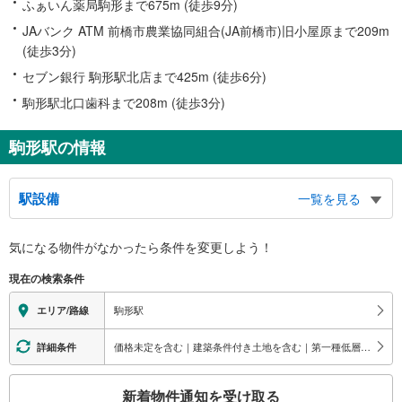
ふぁいん薬局駒形まで675m (徒歩9分)
JAバンク ATM 前橋市農業協同組合(JA前橋市)旧小屋原まで209m
(徒歩3分)
セブン銀行 駒形駅北店まで425m (徒歩6分)
駒形駅北口歯科まで208m (徒歩3分)
駒形駅の情報
駅設備
一覧を見る
バリアフリー状況
気になる物件がなかったら
条件を変更しよう！
※段差なしでの移動経路
（○：有り △：要駅員設備 ×：無し）
現在の検索条件
地上⇔改札⇔ホーム：○
エレベータ
駒形駅
エリア/路線
・各ホーム⇔改札
・改札⇔北口
価格未定を含む｜建築条件付き土地を含む｜第一種低層住居専用地域
詳細条件
・改札⇔南口
トイレ
こ
新着物件通知を受け取る
《多機能トイレ》