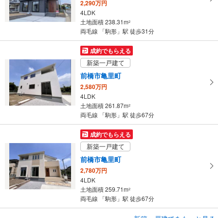
2,290万円
ジ
4LDK
に
土地面積 238.31m
2
保
両毛線 「駒形」駅 徒歩31分
存
す
成約でもらえる
る
新築一戸建て
前橋市亀里町
2,580万円
4LDK
土地面積 261.87m
2
両毛線 「駒形」駅 徒歩67分
成約でもらえる
新築一戸建て
前橋市亀里町
2,780万円
4LDK
土地面積 259.71m
2
両毛線 「駒形」駅 徒歩67分
成約でもらえる