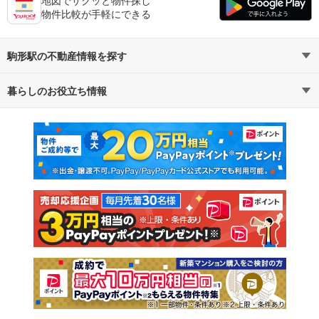
物件比較が手軽にできる
駒形駅の不動産情報を探す
暮らしのお役立ち情報
不動産・住宅
賃貸住宅
マンションカタログ
教えて！住まいの先生
新築マンション
中古マンション
新築一戸建て
中古一戸建て
注文住宅
土地
売却査定