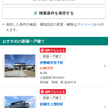
の
・改札内
検
その他
索
検索条件を保存する
・点字運賃表
条
件
保存した条件の確認・通知設定の変更・解除は
マイページ
から行
で
えます。
通
知
おすすめの新築一戸建て
を
受
成約でもらえる
け
新築一戸建て
取
伊勢崎市宮子町
る
2,480万円
・
4LDK
条
土地面積 253.64m
2
件
両毛線 「駒形」駅 徒歩41分
を
マ
成約でもらえる
イ
新築一戸建て
ペ
前橋市上増田町
ー