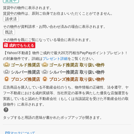
賃貸中の物件に表示されます。
賃貸中の物件は、原則ご自身でお住まいいただくことができません。
請求済
その物件が資料請求・お問い合わせ済みの場合に表示されます。
既読
その物件を既にご覧になっている場合に表示されます。
成約でもらえる
【Yahoo!不動産】物件ご成約で最大20万円相当PayPayポイントプレゼント！
の対象物件です。詳細は
プレゼント詳細
をご覧ください。
ゴールド推奨店
ゴールド推奨店 取り扱い物件
シルバー推奨店
シルバー推奨店 取り扱い物件
ブロンズ推奨店
ブロンズ推奨店 取り扱い物件
広告商品を購入している不動産会社のうち、物件情報の正確性、法令遵守、ヤ
フー不動産における成約実績等、当社所定の基準を満たした優良な店舗運営を
実践していると認めた不動産会社（もしくは当該認定を受けた不動産会社の取
扱物件）に表示されます。
タップすると用語の意味が書かれたポップアップが開きます。
PRマークについて