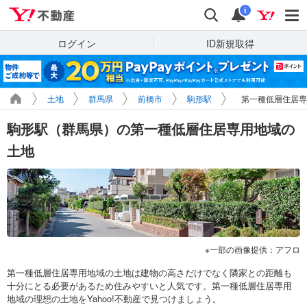
Yahoo!不動産
検索
通知
i
ログイン
ID新規取得
土地
群馬県
前橋市
駒形駅
第一種低層住居専
駒形駅（群馬県）の第一種低層住居専用地域の
土地
一部の画像提供：アフロ
第一種低層住居専用地域の土地は建物の高さだけでなく隣家との距離も
十分にとる必要があるため住みやすいと人気です。第一種低層住居専用
地域の理想の土地をYahoo!不動産で見つけましょう。