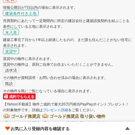
情報公開日が7日以内の場合に表示されます。
建築条件付き土地
売買契約にあたって一定期間内に特定の建設会社と建築請負契約を結ぶことを
条件にしている土地に表示されます。
未入居
建築工事完了日から1年以上経過したものの、まだ誰も住んだことがない住宅に
表示されます。
賃貸中
賃貸中の物件に表示されます。
賃貸中の物件は、原則ご自身でお住まいいただくことができません。
請求済
その物件が資料請求・お問い合わせ済みの場合に表示されます。
既読
その物件を既にご覧になっている場合に表示されます。
成約でもらえる
【Yahoo!不動産】物件ご成約で最大20万円相当PayPayポイントプレゼント！
の対象物件です。詳細は
プレゼント詳細
をご覧ください。
ゴールド推奨店
ゴールド推奨店 取り扱い物件
シルバー推奨店
シルバー推奨店 取り扱い物件
お気に入り登録内容を確認する
ブロンズ推奨店
ブロンズ推奨店 取り扱い物件