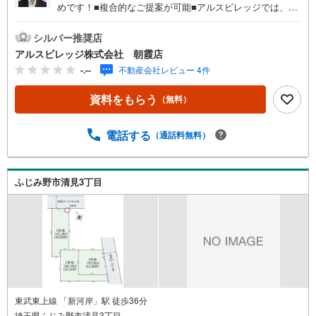
めです！■複合的なご提案が可能■アルスビレッジでは、新
築戸建・中古戸建・土地・中古マンションの購入のお手伝
いの他、「土地＋建築」「中古住宅購入＋リフォーム」
シルバー推奨店
「売却＋住み替え」など、複合的なご提案をさせて頂きま
アルスビレッジ株式会社 朝霞店
す。必要となる費用やローンシミュレーションなど、より
-.--
不動産会社レビュー 4件
具体的なプランもご提案可能です。■お客様の「買いたい」
「売りたい」にお応えいたします■お客様にベストな選択を
資料をもらう
（無料）
していただくための提案をしていきたいと考えておりま
す。またスピーディーな売却をご希望のお客様には、買取
も行っております。＝＝＝＝＝＝＝＝＝＝＝＝＝＝＝＝＝
電話する
（通話料無料）
＝＝＝＝＝＝＝＝＝＝＝【営業時間 9:30-18:00】（定休日:
火・水）上記時間はお電話が繋がりやすくなっておりま
す。ぜひお気軽にご連絡下さい！現地を見学される場合は
ふじみ野市清見3丁目
「室内・現地を見学する（無料）」ボタンよりご希望の日
時をご記入いただけますとスムーズにご案内が可能です。
＝＝＝＝＝＝＝＝＝＝＝＝＝＝＝＝＝＝＝＝＝＝＝＝＝＝
＝＝
東武東上線 「新河岸」駅 徒歩36分
埼玉県ふじみ野市清見3丁目