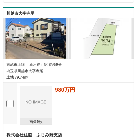
川越市大字寺尾
東武東上線 「新河岸」駅 徒歩9分
埼玉県川越市大字寺尾
土地
79.74m
2
980万円
画像
9
枚
株式会社住協 ふじみ野支店