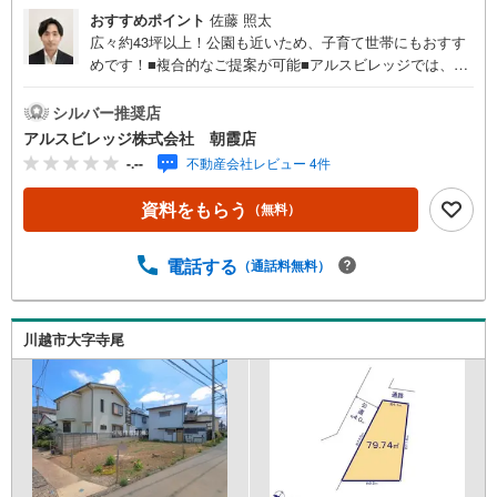
おすすめポイント
佐藤 照太
広々約43坪以上！公園も近いため、子育て世帯にもおすす
めです！■複合的なご提案が可能■アルスビレッジでは、新
築戸建・中古戸建・土地・中古マンションの購入のお手伝
いの他、「土地＋建築」「中古住宅購入＋リフォーム」
シルバー推奨店
「売却＋住み替え」など、複合的なご提案をさせて頂きま
アルスビレッジ株式会社 朝霞店
す。必要となる費用やローンシミュレーションなど、より
-.--
不動産会社レビュー 4件
具体的なプランもご提案可能です。■お客様の「買いたい」
「売りたい」にお応えいたします■お客様にベストな選択を
資料をもらう
（無料）
していただくための提案をしていきたいと考えておりま
す。またスピーディーな売却をご希望のお客様には、買取
も行っております。＝＝＝＝＝＝＝＝＝＝＝＝＝＝＝＝＝
電話する
（通話料無料）
＝＝＝＝＝＝＝＝＝＝＝【営業時間 9:30-18:00】（定休日:
火・水）上記時間はお電話が繋がりやすくなっておりま
す。ぜひお気軽にご連絡下さい！現地を見学される場合は
川越市大字寺尾
「室内・現地を見学する（無料）」ボタンよりご希望の日
時をご記入いただけますとスムーズにご案内が可能です。
＝＝＝＝＝＝＝＝＝＝＝＝＝＝＝＝＝＝＝＝＝＝＝＝＝＝
＝＝