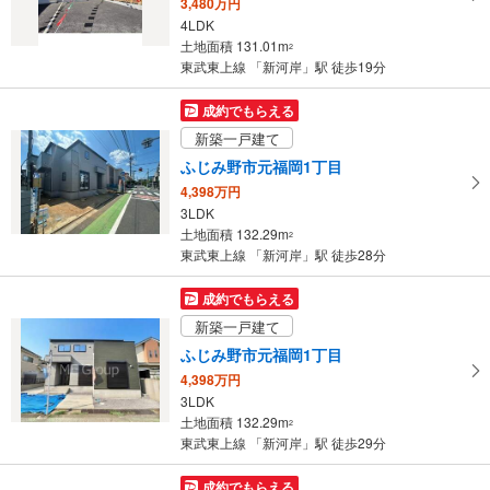
3,480万円
・
4LDK
条
土地面積 131.01m
2
件
東武東上線 「新河岸」駅 徒歩19分
を
マ
成約でもらえる
イ
新築一戸建て
ペ
ふじみ野市元福岡1丁目
ー
4,398万円
ジ
3LDK
に
土地面積 132.29m
2
保
東武東上線 「新河岸」駅 徒歩28分
存
す
成約でもらえる
る
新築一戸建て
ふじみ野市元福岡1丁目
4,398万円
3LDK
土地面積 132.29m
2
東武東上線 「新河岸」駅 徒歩29分
成約でもらえる