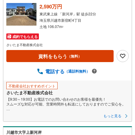
住まいづくりは当社「COCOYUNO」とともに進めていただきます。
2,590万円
土地の魅力を最大限に活かしたプラン提案を行い、
東武東上線 「新河岸」駅 徒歩22分
耐震等級3取得・制震装置採用・高気密断熱仕様など
埼玉県川越市新宿町4丁目
安心して長く暮らせる性能を標準装備。
土地 106.07m
2
外装・設備選びまで含めたトータルな住まいづくりをサポートします＾＾
成約でもらえる
━…‥Location‥…━
さいたま不動産株式会社
初めての登下校も安心な小学校まで「徒歩3分」
遅くまで部活動があった帰りも安心な中学校まで「徒歩6分」
資料をもらう
（無料）
コンビニ・スーパーなどの商業施設が徒歩圏内に充実している好立地！
電話する
（通話料無料）
公園「徒歩5分」圏内多数☆
*…*…*…*
不動産会社おすすめポイント
ご案内・詳細な資料のご請求はお気軽にどうぞ
さいたま不動産株式会社
※お電話の場合:事前にお問い合わせ頂けますとスムーズなご案内が可能！
【9:30～19:00】お電話でのお問い合わせのお客様を最優先！
※メールの場合:≪資料をもらう≫≪室内・現地を見学する≫をクリック
スムーズな対応が可能、営業時間外も転送にしておりますのでご安心を。
●住宅ローン等の無料相談
■建築条件なし売地につき、お好きなハウスメーカーで建築が可能。
ローン審査に不安がある方、まずはご相談下さい。
もっと見る
●無料送迎サービス
■隣地所有者と立会を経て境界確定。新規で測量実施済みです。
※チャイルドシートもご用意
●ご成約でPayPayボーナスプレゼント
川越市大字上新河岸
■都市ガス・水道・下水道配管引込済み。即建築出来ます!!
※PayPayボーナス付与には条件がございます。詳細を必ずご確認くださ