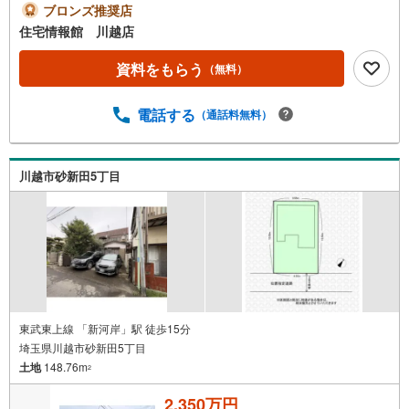
さい。【営業時間 10:00～19:00 火曜・水曜（祝日の場
ブロンズ推奨店
合は営業いたします）】「資料請求」「内覧」のお問い合
住宅情報館 川越店
わせは上記時間内ですとスムーズにご対応が可能です。ス
タッフ一同お客様のお問合せをお待ちしております。【住
資料をもらう
（無料）
宅ローン相談会】開催中無理のない住宅ローンの試算やご
購入の際にかかる諸費用の概算も行っております。しっか
電話する
（通話料無料）
りとした資金計画のアドバイスをさせて頂きますので、お
気軽にご相談ください。お客様第一主義をモット-にお引越
しをしてからも安心して住んでいただけるよう、末永く誠
実に努めさせて頂きます。住宅情報館にお越し頂けたら、
川越市砂新田5丁目
物件のご紹介だけではなく、お住まいの疑問、不安、お家
の事ならなんでもご相談いただけます。お客様の要望をお
伺いしながら誠心誠意、全力でサポートさせて頂きます。
お客様一人一人に合わせたライフプランのご提案をさせて
いただきます。お気軽にご相談ください。
東武東上線 「新河岸」駅 徒歩15分
埼玉県川越市砂新田5丁目
土地
148.76m
2
2,350万円