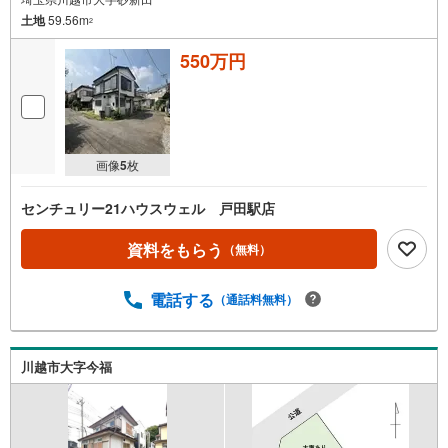
土地
59.56m
2
550万円
画像
5
枚
センチュリー21ハウスウェル 戸田駅店
資料をもらう
（無料）
電話する
（通話料無料）
川越市大字今福