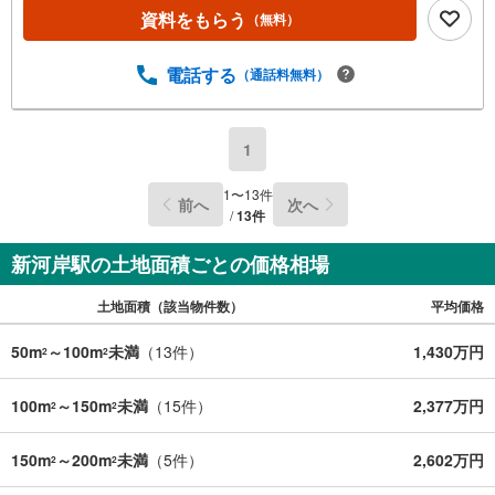
資料をもらう
（無料）
電話する
（通話料無料）
1
1
〜
13
件
前へ
次へ
/
13
件
新河岸駅の土地面積ごとの価格相場
土地面積（該当物件数）
平均価格
50m
～100m
未満
（
13
件）
1,430万円
2
2
100m
～150m
未満
（
15
件）
2,377万円
2
2
150m
～200m
未満
（
5
件）
2,602万円
2
2