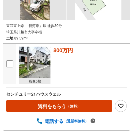
東武東上線 「新河岸」駅 徒歩30分
埼玉県川越市大字今福
土地
89.59m
2
800万円
画像
5
枚
センチュリー21ハウスウェル
資料をもらう
（無料）
電話する
（通話料無料）