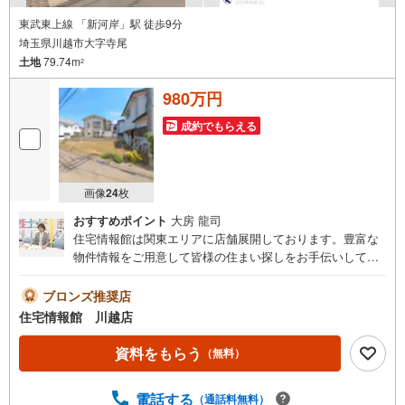
東武東上線 「新河岸」駅 徒歩9分
埼玉県川越市大字寺尾
土地
79.74m
2
980万円
成約でもらえる
画像
24
枚
おすすめポイント
大房 龍司
住宅情報館は関東エリアに店舗展開しております。豊富な
物件情報をご用意して皆様の住まい探しをお手伝いしてお
ります。まずは最寄りの住宅情報館にお気軽にご相談くだ
さい。【営業時間 10:00～19:00 火曜・水曜（祝日の場
ブロンズ推奨店
合は営業いたします）】「資料請求」「内覧」のお問い合
住宅情報館 川越店
わせは上記時間内ですとスムーズにご対応が可能です。ス
タッフ一同お客様のお問合せをお待ちしております。【住
資料をもらう
（無料）
宅ローン相談会】開催中無理のない住宅ローンの試算やご
購入の際にかかる諸費用の概算も行っております。しっか
電話する
（通話料無料）
りとした資金計画のアドバイスをさせて頂きますので、お