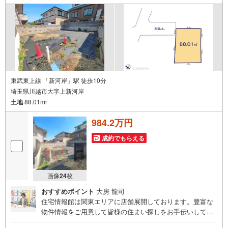
い。
≪さいたま不動産よりお客様へ≫
【小さな会社ですが経験豊富なスタッフが全力対応！】
当社スタッフは色々な不動産会社で培ってきた経験実績があります。
大手には少ない迅速・丁寧・アットホームがモットーです。
【お買い替えや売却ご検討中のお客様も大歓迎!!】
さいたま市や川口市はもちろん、埼玉県は全域お任せ下さい。
福島県等の遠方や、事故物件や再建築不可物件の実績もあり。
当社直接の買い取りもしておりますのでご安心下さい！
東武東上線 「新河岸」駅 徒歩10分
埼玉県川越市大字上新河岸
土地
88.01m
2
984.2万円
成約でもらえる
画像
24
枚
おすすめポイント
大房 龍司
住宅情報館は関東エリアに店舗展開しております。豊富な
物件情報をご用意して皆様の住まい探しをお手伝いしてお
ります。まずは最寄りの住宅情報館にお気軽にご相談くだ