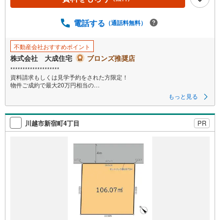
電話する
（通話料無料）
不動産会社おすすめポイント
株式会社 大成住宅
ブロンズ推奨店
********************
資料請求もしくは見学予約をされた方限定！
物件ご成約で最大20万円相当の
PayPayボーナスプレゼント対象店です!!
もっと見る
********************
《暮らしやすさがギュッ！と詰まった家族に嬉しい好立地☆》
川越市新宿町4丁目
PR
━…‥Planning‥…━
建築条件付きだからこそ、ゼロから一緒に“理想の暮らし”をデザイン可能！
お客様の生活スタイルや将来設計に合わせて一からプランニングできるた
め、
間取り検討から仕様選びまで楽しんでいただけるよう丁寧にサポート。
過程そのものが思い出になるよう、最後まで寄り添ってお手伝いいたしま
す◎
━…‥Design‥…━
当物件は建築条件付きのため、