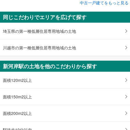
成約でもらえる
中古一戸建てをもっと見る
中古一戸建て
同じこだわりでエリアを広げて探す
ふじみ野市鶴ケ岡5丁目
3,080万円
4LDK
埼玉県の第一種低層住居専用地域の土地
土地面積 115.02m
2
東武東上線 「新河岸」駅 徒歩47分
川越市の第一種低層住居専用地域の土地
新河岸駅の土地を他のこだわりから探す
面積120m2以上
面積150m2以上
面積200m2以上
駅徒歩10分以内