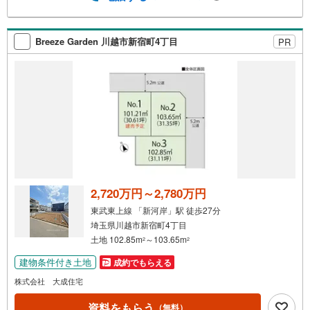
気軽にご相談ください。お客様第一主義をモット-にお引越
しをしてからも安心して住んでいただけるよう、末永く誠
実に努めさせて頂きます。住宅情報館にお越し頂けたら、
Breeze Garden 川越市新宿町4丁目
PR
物件のご紹介だけではなく、お住まいの疑問、不安、お家
の事ならなんでもご相談いただけます。お客様の要望をお
伺いしながら誠心誠意、全力でサポートさせて頂きます。
お客様一人一人に合わせたライフプランのご提案をさせて
いただきます。お気軽にご相談ください。
2,720万円～2,780万円
東武東上線 「新河岸」駅 徒歩27分
埼玉県川越市新宿町4丁目
土地 102.85m
～103.65m
2
2
建物条件付き土地
成約でもらえる
株式会社 大成住宅
資料をもらう
（無料）