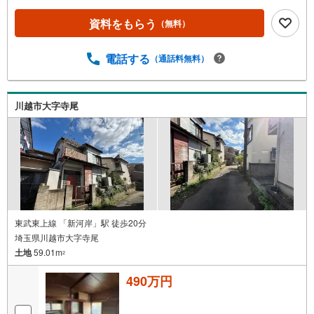
資料をもらう
（無料）
電話する
（通話料無料）
川越市大字寺尾
東武東上線 「新河岸」駅 徒歩20分
埼玉県川越市大字寺尾
土地
59.01m
2
490万円