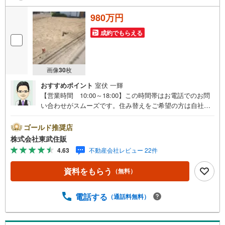
980万円
成約でもらえる
画像
30
枚
おすすめポイント
室伏 一輝
【営業時間 10:00～18:00】この時間帯はお電話でのお問
い合わせがスムーズです。住み替えをご希望の方は自社買
取保証付売却プランがございます。お気軽にお問い合わせ
ください。●新河岸駅徒歩9分●建築条件無し●都市ガス・本
ゴールド推奨店
下水●周辺施設充実◇当社の強みは（1）リフォーム（当社
株式会社東武住販
でも再販事業を行っている為、お客様に最適なプランをご
4.63
不動産会社レビュー 22件
提供できます。）（2）注文住宅のご紹介（提携ハウスメー
カー7社を保有しておりますので、ご予算・ご希望に合った
資料をもらう
（無料）
プランをご紹介できます。）◇住まいに関する不動産情報
を豊富に取り揃えております。またリフォームの相談も承
ります。◇インターネット予約で当日現地見学が可能です
電話する
（通話料無料）
（1）［室内・現地を見学する］をクリック（2）本日～4日
以内をご希望の方は「ご要望・ご質問欄」に希望日時をご