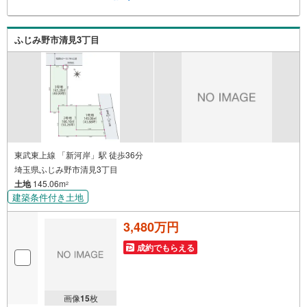
＝＝＝＝＝＝＝＝＝＝＝【営業時間 9:30-18:00】（定休日:
火・水）上記時間はお電話が繋がりやすくなっておりま
す。ぜひお気軽にご連絡下さい！現地を見学される場合は
ふじみ野市清見3丁目
「室内・現地を見学する（無料）」ボタンよりご希望の日
時をご記入いただけますとスムーズにご案内が可能です。
＝＝＝＝＝＝＝＝＝＝＝＝＝＝＝＝＝＝＝＝＝＝＝＝＝＝
＝＝
東武東上線 「新河岸」駅 徒歩36分
埼玉県ふじみ野市清見3丁目
土地
145.06m
2
建築条件付き土地
3,480万円
成約でもらえる
画像
15
枚