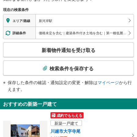
※段差なしでの移動経路
（○：有り △：要駅員設備 ×：無し）
現在の検索条件
地上⇔改札⇔ホーム：○
エレベータ
新河岸駅
エリア/路線
・ホーム⇔改札
・改札⇔東口
価格未定を含む｜建築条件付き土地を含む｜第一種低層住居専用地域
詳細条件
・改札⇔西口
エスカレータ
こ
新着物件通知を受け取る
・ホーム⇔改札
の
・改札⇔東口
検
・改札⇔西口
索
検索条件を保存する
トイレ
条
《多機能トイレ》
件
保存した条件の確認・通知設定の変更・解除は
マイページ
から行
・改札内
で
えます。
その他
通
・点字案内（券売機・手すり等）
知
おすすめの新築一戸建て
・ＡＥＤ
を
受
成約でもらえる
け
新築一戸建て
取
川越市大字寺尾
る