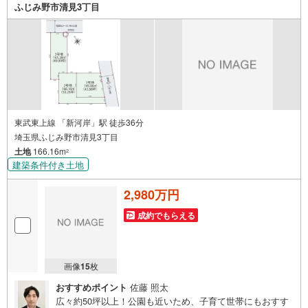
記入ください！
ふじみ野市清見3丁目
東武東上線 「新河岸」駅 徒歩36分
埼玉県ふじみ野市清見3丁目
土地
166.16m
2
建築条件付き土地
2,980万円
成約でもらえる
画像
15
枚
おすすめポイント
佐藤 照太
広々約50坪以上！公園も近いため、子育て世帯にもおすす