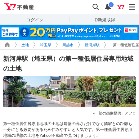
Yahoo!不動産
検索
通知
i
ログイン
ID新規取得
土地
埼玉県
川越市
新河岸駅
第一種低層住居
新河岸駅（埼玉県）の第一種低層住居専用地域
の土地
一部の画像提供：アフロ
第一種低層住居専用地域の土地は建物の高さだけでなく隣家との距離も
十分にとる必要があるため住みやすいと人気です。第一種低層住居専用
地域の理想の土地をYahoo!不動産で見つけましょう。