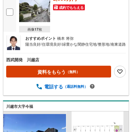
成約でもらえる
画像
17
枚
おすすめポイント
橋本 将弥
陽当良好/住環境良好/緑豊かな閑静住宅地/整形地/南東道路
西武開発 川越店
資料をもらう
（無料）
電話する
（通話料無料）
川越市大字今福