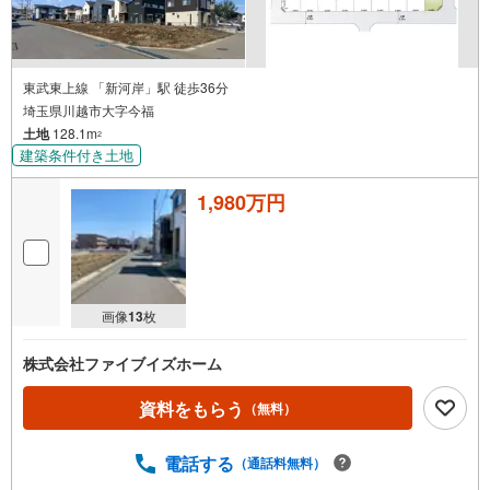
東武東上線 「新河岸」駅 徒歩36分
埼玉県川越市大字今福
土地
128.1m
2
建築条件付き土地
1,980万円
画像
13
枚
株式会社ファイブイズホーム
資料をもらう
（無料）
電話する
（通話料無料）