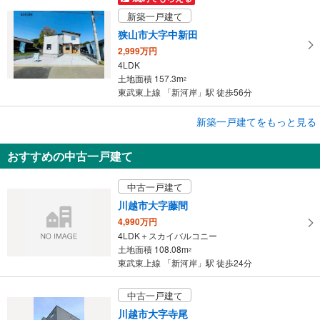
新築一戸建て
狭山市大字中新田
2,999万円
4LDK
土地面積 157.3m
2
東武東上線 「新河岸」駅 徒歩56分
新築一戸建てをもっと見る
新築一戸建て
ライフバディサンセリテふじみ野市北野第11期
おすすめの中古一戸建て
3,190万円
4LDK＋WIC
中古一戸建て
土地面積 99.04m
2
東武東上線 「新河岸」駅 徒歩25分
川越市大字藤間
4,990万円
4LDK＋スカイバルコニー
土地面積 108.08m
2
東武東上線 「新河岸」駅 徒歩24分
中古一戸建て
川越市大字寺尾