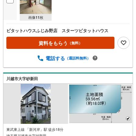
画像
11
枚
ピタットハウスふじみ野店 スターツピタットハウス
資料をもらう
（無料）
電話する
（通話料無料）
川越市大字砂新田
東武東上線 「新河岸」駅 徒歩18分
埼玉県川越市大字砂新田