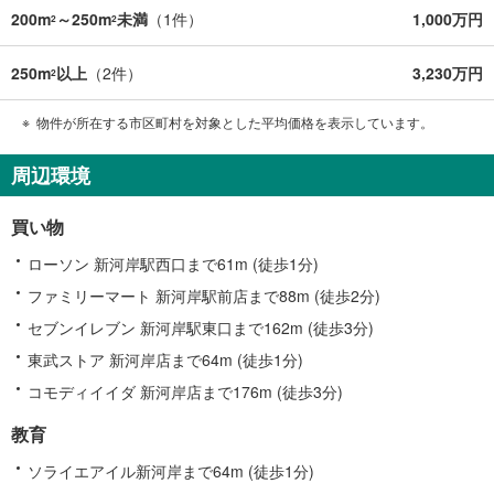
200m
～250m
未満
（
1
件）
1,000万円
2
2
250m
以上
（
2
件）
3,230万円
2
物件が所在する市区町村を対象とした平均価格を表示しています。
周辺環境
買い物
ローソン 新河岸駅西口まで61m (徒歩1分)
ファミリーマート 新河岸駅前店まで88m (徒歩2分)
セブンイレブン 新河岸駅東口まで162m (徒歩3分)
東武ストア 新河岸店まで64m (徒歩1分)
コモディイイダ 新河岸店まで176m (徒歩3分)
教育
ソライエアイル新河岸まで64m (徒歩1分)