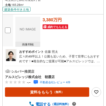
土地
165.28m
2
建築条件付き土地
3,380万円
成約でもらえる
画像
15
枚
おすすめポイント
佐藤 照太
広々約49坪以上！公園も近いため、子育て世帯にもおすす
めです！■複合的なご提案が可能■アルスビレッジでは、新
築戸建・中古戸建・土地・中古マンションの購入のお手伝
いの他、「土地＋建築」「中古住宅購入＋リフォーム」
シルバー推奨店
「売却＋住み替え」など、複合的なご提案をさせて頂きま
アルスビレッジ株式会社 朝霞店
す。必要となる費用やローンシミュレーションなど、より
-.--
不動産会社レビュー 4件
具体的なプランもご提案可能です。■お客様の「買いたい」
「売りたい」にお応えいたします■お客様にベストな選択を
資料をもらう
（無料）
していただくための提案をしていきたいと考えておりま
す。またスピーディーな売却をご希望のお客様には、買取
も行っております。＝＝＝＝＝＝＝＝＝＝＝＝＝＝＝＝＝
電話する
（通話料無料）