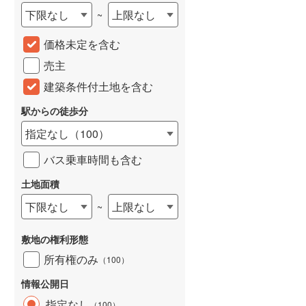
下限なし
上限なし
~
城端線
(
0
)
価格未定を含む
関西本線（JR西日本）
(
49
)
売主
大阪環状線
(
0
)
建築条件付土地を含む
山陽本線（JR西日本）
(
56
)
駅からの徒歩分
姫新線
(
10
)
指定なし
（
100
）
吉備線
(
8
)
バス乗車時間も含む
芸備線
(
21
)
土地面積
可部線
(
13
)
下限なし
上限なし
~
宇部線
(
0
)
敷地の権利形態
山陰本線
(
17
)
所有権のみ
（
100
）
境線
(
0
)
情報公開日
奈良線
(
58
)
指定なし
（
100
）