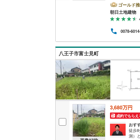
はと
ゴールド推
越美北線
(
ペー
朝日土地建物 
さい
氷見線
(
0
)
フ2
ンタ
0078-6014
紀勢本線（
他物
ご自
桜島線
(
0
)
ださ
をい
八王子市富士見町
くだ
加古川線
(
赤穂線
(
5
)
宇野線
(
5
)
福塩線
(
2
)
岩徳線
(
0
)
3,680万円
小野田線
(
成約でもらえ
舞鶴線
(
0
)
おす
徒歩8
測）
木次線
(
0
)
画像
27
枚