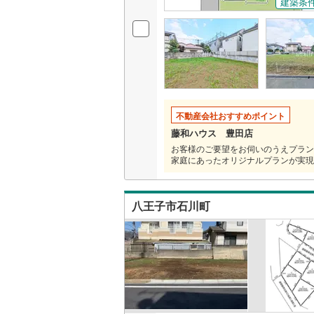
建築条
いすみ鉄
IGRいわ
弘南鉄道
由利高原
不動産会社おすすめポイント
藤和ハウス 豊田店
長野電鉄
お客様のご要望をお伺いのうえプラン
家庭にあったオリジナルプランが実現
宇都宮ラ
鹿島臨海
八王子市石川町
小湊鐵道
(
上毛電気
流鉄流山
京成本線
(