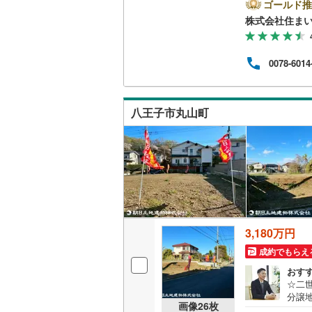
など
ゴールド推
ちらの
株式会社住まい
南武線
(
15
お問
る」
横浜線
(
61
って
0078-6014
いの
相模線
(
22
た物
お気
五日市線
(
迎で
八王子市丸山町
篠ノ井線
(
常磐線（
伊東線
(
0
)
身延線
(
10
武豊線
(
5
)
3,180万円
成約でもらえ
関西本線（
おす
参宮線
(
0
)
☆二
分譲
画像
26
枚
大糸線（J
しい