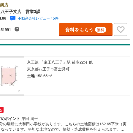
っても魅力ポイントです！※バザール会場には、ベビーベッドや キッズス
奨店
1
)
七尾線
(
0
)
スをご用意しております。 小さなお子様連れでも、安心してご来場くだ
八王子支店 営業3課
！資料請求、住宅ローンのご相談などお気軽にお問合せください！スタッ
不動産会社レビュー 45件
4.86
高山本線（JR西日本）
(
0
)
5名でお客様がご覧になったことのない情報を多数ご用意しております。イ
ーネット、チラシなどに掲載できない物件も多数ございます！ご案内時に
資料をもらう
-51991
無料
JR西日本）
(
15
)
湖西線
(
5
)
件もご紹介可能です。 担当営業へご希望をお伝えください！■ご案内方法
宅へお迎え・最寄り駅等でお待ち合わせ、弊社へのご来社など、ご相談く
福知山線
(
68
)
い。ご希望があれば周辺環境、お客様の希望に合わせた物件などもご案内
たします。お住まい探しは朝日土地建物（株）八王子店 営業3課にお任せ
さい！
7
)
播但線
(
11
)
京王線 「京王八王子」駅 徒歩22分 他
津山線
(
4
)
東京都八王子市富士見町
伯備線
(
7
)
土地
152.65m
2
呉線
(
11
)
山口線
(
0
)
0
)
美祢線
(
0
)
る
因美線
(
2
)
すめポイント
岸田 周平
分の場所に大和田小学校があります。こちらの土地面積は152.65平米（実
となっています。平坦な土地なので、擁壁・造成費用を抑えられます。建
草津線
(
0
)