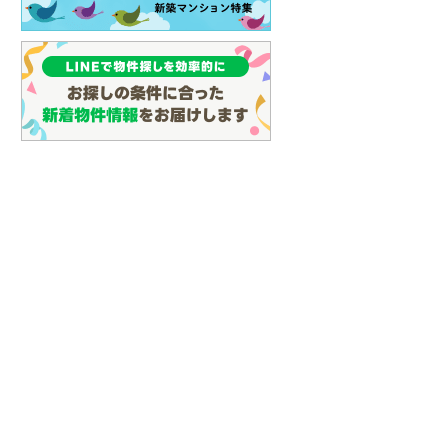
(
122
)
名古屋市営地下鉄鶴舞線
(
46
)
名古屋市営地下鉄名港線
(
2
)
OsakaMetro長堀鶴見緑地線
(
0
)
OsakaMetro谷町線
(
0
)
OsakaMetro千日前線
(
0
)
神戸市営地下鉄海岸線
(
0
)
福岡市地下鉄七隈線
(
100
)
函館市電宝来・谷地頭線
(
0
)
真岡鐵道
(
0
)
山形鉄道フラワー長井線
(
0
)
えちごトキめき鉄道妙高はねうまラ