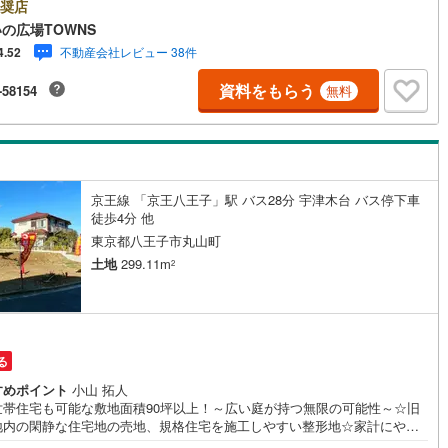
の被害のリスクを抑えやすい高台に立地。マイホームをお考えの方に、こ
奨店
住宅用地はいかがでしょうか。【年中無休/9:00～21:00】人気物件は特に
の広場TOWNS
7
)
鶴見線
(
17
)
い合わせが集中するため、お早めにお電話下さい。「室内・現地を見学す
不動産会社レビュー 38件
4.52
ボタンよりご予約頂くとご見学がスムーズです。■その他、各種ご相談も承
8
)
根岸線
(
69
)
おります。○住宅ローンのご相談○ライフプランのシミュレーション■住ま
資料をもらう
-58154
無料
広場TOWNSからお客様へ経験豊富なスタッフが親身になってお客様に合っ
2
)
中央本線（JR東日本）
(
788
)
件をご紹介させて頂きます！ /他社様掲載物件も併せてご紹介可能ですので
軽にお問い合わせ下さい♪駐車場もございますので、お車でのお越しも大歓
134
)
八高線
(
437
)
す！
2
)
大糸線（JR東日本）
(
1
)
京王線 「京王八王子」駅 バス28分 宇津木台 バス停下車
各駅停車）
(
142
)
埼京線
(
95
)
徒歩4分 他
東京都八王子市丸山町
東海道本線（JR東海）
(
88
)
土地
299.11m
2
)
飯田線
(
32
)
高山本線（JR東海）
(
14
)
る
JR東海）
(
4
)
紀勢本線（JR東海）
(
1
)
すめポイント
小山 拓人
博多南線
(
14
)
世帯住宅も可能な敷地面積90坪以上！～広い庭が持つ無限の可能性～☆旧
地内の閑静な住宅地の売地、規格住宅を施工しやすい整形地☆家計にやさ
R西日本）
(
0
)
北陸本線
(
2
)
都市ガス、前面道路6m幅で車の出し入れも楽々☆高台からの眺望と開放感