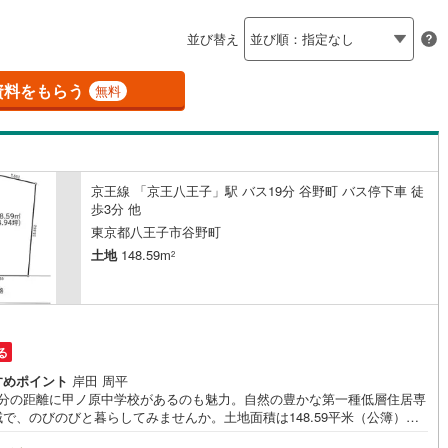
島根
岡山
広島
山口
釜石線
(
0
)
聖蹟桜ケ丘
応
1
)
(
13
)
(
21
)
(
11
)
(
29
)
(
12
)
(
38
)
並び替え
花輪線
(
0
)
ン内見(相談)可
香川
（
88
）
愛媛
IT重説可
高知
（
79
）
保存した条件を見る
磐越東線
(
5
)
資料をもらう
無料
佐賀
長崎
熊本
大分
ン対応とは？
陸羽東線
(
1
)
5
)
米坂線
(
0
)
京王線 「京王八王子」駅 バス19分 谷野町 バス停下車 徒
五能線
(
0
)
歩3分 他
この条件で検索する
この条件で検索する
この条件で検索する
この条件で検索する
この条件で検索する
この条件で検索する
市区町村以下を選択
市区町村を選択す
駅を選択する
東京都八王子市谷野町
0
)
白新線
(
0
)
土地
148.59m
2
越後線
(
4
)
ライン（宇都宮～逗子）
湘南新宿ライン（前橋～小田原）
(
379
)
る
)
内房線
(
140
)
すめポイント
岸田 周平
8分の距離に甲ノ原中学校があるのも魅力。自然の豊かな第一種低層住居専
)
鹿島線
(
2
)
で、のびのびと暮らしてみませんか。土地面積は148.59平米（公簿）で
しです。売地をお探しの方には、こちらの売地はいかがでしょうか。洪水
)
東海道本線
(
221
)