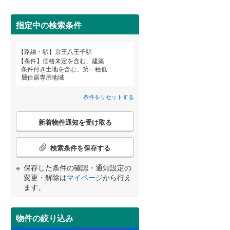
田沢湖線
(
2
)
(
29
)
(
47
)
(
100
)
指定中の検索条件
八戸線
(
0
)
磐越西線
(
4
)
路線・駅
京王八王子駅
宮崎
鹿児島
沖縄
詳しく見る
条件
価格未定を含む、建築
陸羽西線
(
0
)
条件付き土地を含む、第一種低
層住居専用地域
左沢線
(
4
)
条件をリセットする
津軽線
(
0
)
する
る
条件をリセットする
条件をリセットする
条件をリセットする
条件をリセットする
条件をリセットする
条件をリセットする
こ
信越本線
(
4
)
新着物件通知を受け取る
の
検
弥彦線
(
0
)
索
検索条件を保存する
条
総武本線
(
132
)
件
保存した条件の確認・通知設定の
で
変更・解除は
マイページ
から行え
通
ます。
京葉線
(
53
)
知
を
久留里線
(
56
)
受
物件の絞り込み
け
山手線
(
22
)