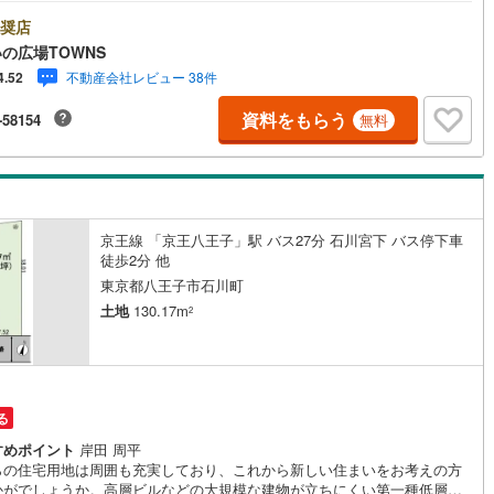
ごちゃごちゃすることがない第一種低層住居専用地域なので、静かに快適
ごすことができます。土地の購入をお考えの方、コチラの売地をご覧くだ
奨店
片町線
(
30
)
。利便性のある角地で毎日を爽やかに送ることができるのではないでしょ
の広場TOWNS
住宅用地です。【年中無休/9:00～21:00】人気物件は特にお問い合わせが
)
関西空港線
(
1
)
不動産会社レビュー 38件
4.52
するため、お早めにお電話下さい。「室内・現地を見学する」ボタンより
約頂くとご見学がスムーズです。■その他、各種ご相談も承っております。
東線
(
0
)
本四備讃線
(
1
)
資料をもらう
-58154
無料
宅ローンのご相談○ライフプランのシミュレーション■住まいの広場TOWNS
お客様へ経験豊富なスタッフが親身になってお客様に合った物件をご紹介
予土線
(
0
)
て頂きます！ /他社様掲載物件も併せてご紹介可能ですのでお気軽にお問い
せ下さい♪駐車場もございますので、お車でのお越しも大歓迎です！
徳島線
(
0
)
)
土讃線
(
1
)
京王線 「京王八王子」駅 バス27分 石川宮下 バス停下車
徒歩2分 他
線
(
164
)
香椎線
(
34
)
東京都八王子市石川町
土地
130.17m
肥薩線
(
1
)
2
1
)
唐津線
(
0
)
0
)
大村線
(
0
)
る
15
)
日豊本線
(
109
)
すめポイント
岸田 周平
らの住宅用地は周囲も充実しており、これから新しい住まいをお考えの方
吉都線
(
0
)
かがでしょうか。高層ビルなどの大規模な建物が立ちにくい第一種低層住