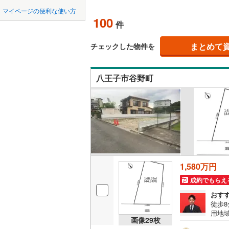
中国
鳥取
北上線
(
0
)
オンライン対
(
21
)
(
25
)
(
3
マイページの便利な使い方
100
件
山田線
(
4
)
四国
徳島
オンライ
大湊線
(
0
)
まとめて
チェックした物件を
九州・沖縄
福岡
オンライ
只見線
(
0
)
八王子市谷野町
奥羽本線
(
男鹿線
(
0
)
0
0
0
0
0
0
該当物件
該当物件
該当物件
該当物件
該当物件
該当物件
件
件
件
件
件
件
羽越本線
(
飯山線
(
0
)
湘南新宿
1,580万円
(
335
)
成約でもらえ
外房線
(
76
おす
徒歩
成田線
(
46
用地域
画像
29
枚
一押
東金線
(
15