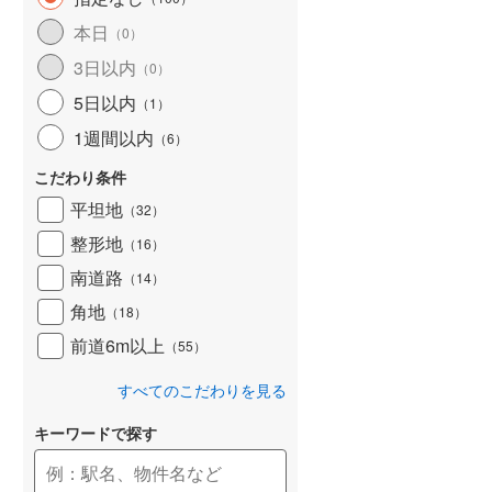
和歌山線
(
31
)
本日
（
0
）
3日以内
東西線
(
0
)
（
0
）
5日以内
（
1
）
予讃線
(
2
)
1週間以内
（
6
）
高徳線
(
2
)
こだわり条件
牟岐線
(
0
)
平坦地
（
32
）
山陽本線（JR九州）
(
1
)
整形地
（
16
）
篠栗線
(
18
)
南道路
（
14
）
角地
指宿枕崎線
(
126
)
（
18
）
前道6m以上
（
55
）
筑肥線
(
14
)
すべてのこだわりを見る
久大本線
(
18
)
キーワードで探す
日田彦山線
(
4
)
筑豊本線
(
4
)