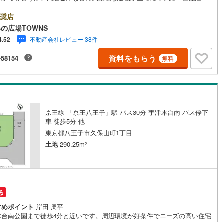
用地域なので、将来も静かに生活することができますよ。こちらの売地
1
)
宮崎空港線
(
1
)
土地の購入を検討されている方にイチオシとなっております。土地面積は1
奨店
17平米（公簿）でイチオシ。駅まで徒歩14分でアクセス可能です。【年中無
の広場TOWNS
線
(
107
)
上越新幹線
(
72
)
:00～21:00】人気物件は特にお問い合わせが集中するため、お早めにお電話
不動産会社レビュー 38件
4.52
い。「室内・現地を見学する」ボタンよりご予約頂くとご見学がスムーズ
線
(
81
)
北陸新幹線
(
132
)
。■その他、各種ご相談も承っております。○住宅ローンのご相談○ライフ
資料をもらう
-58154
無料
ンのシミュレーション■住まいの広場TOWNSからお客様へ経験豊富なスタ
線
(
26
)
北陸新幹線（JR西日本）
(
2
)
が親身になってお客様に合った物件をご紹介させて頂きます！ /他社様掲載
も併せてご紹介可能ですのでお気軽にお問い合わせ下さい♪駐車場もござい
幹線
(
0
)
ので、お車でのお越しも大歓迎です！
地下鉄南北線
(
6
)
札幌市営地下鉄東西線
(
4
)
京王線 「京王八王子」駅 バス30分 宇津木台南 バス停下
車 徒歩5分 他
下鉄南北線
(
126
)
仙台市地下鉄東西線
(
45
)
東京都八王子市久保山町1丁目
土地
290.25m
2
ロ丸ノ内線
(
77
)
東京メトロ丸ノ内方南支線
(
17
)
ロ東西線
(
34
)
東京メトロ千代田線
(
12
)
ロ半蔵門線
(
1
)
東京メトロ南北線
(
14
)
る
線
(
24
)
都営三田線
(
18
)
すめポイント
岸田 周平
木台南公園まで徒歩4分と近いです。周辺環境が好条件でニーズの高い住宅
戸線
(
89
)
横浜市営地下鉄ブルーライン
(
264
)