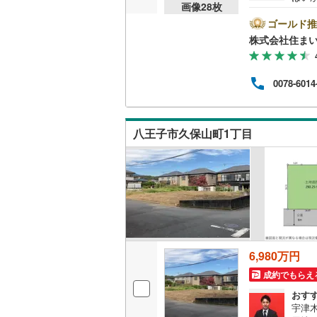
画像
28
枚
居専
後藤寺線
(
は、
ゴールド推
30.
株式会社住まい
東北新幹
休/9
下さ
秋田新幹
です
0078-6014
プラ
山陽新幹
ッフ
物件
西九州新
ます
八王子市久保山町1丁目
地下鉄
札幌市営
仙台市地
東京メト
東京メト
6,980万円
東京メト
成約でもらえ
都営浅草
おす
宇津
都営大江