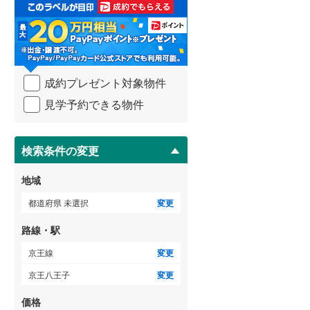
取
る
武蔵野線
(
332
)
・
条
横須賀線
(
168
)
件
を
青梅線
(
209
)
成約プレゼント対象物件
マ
イ
小海線
(
0
)
見学予約できる物件
ペ
ー
京浜東北線
(
189
)
ジ
に
検索条件の変更
総武線
(
313
)
保
存
御殿場線
(
13
)
地域
す
る
中央本線（JR東海）
(
68
)
都道府県 未選択
変更
太多線
(
16
)
路線・駅
名松線
(
0
)
京王線
変更
京王八王子
変更
東海道本線（JR西日本）
(
146
)
価格
小浜線
(
3
)