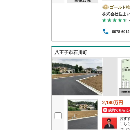
物が
に過
ゴールド推
桜井線
(
1
)
さい
株式会社住まい
うか。
阪和線
(
26
集中
ご予
おおさか
0078-6014
○住
から
内子線
(
0
)
させ
合わ
鳴門線
(
0
)
八王子市石川町
土讃線
(
15
鹿児島本
三角線
(
0
)
長崎本線
(
2,180万円
佐世保線
(
成約でもらえ
豊肥本線
(
おす
こち
日南線
(
3
)
はい