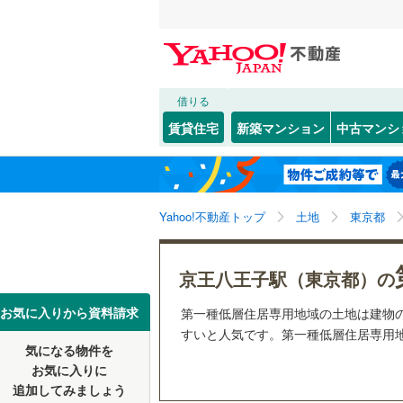
借りる
北海道
JR
北海道
函館本線
(
こだわり条件
配置、向き、
賃貸住宅
新築マンション
中古マンシ
石勝線
(
0
)
前道6m
東北
青森
根室本線
(
幡ケ
(
0
)
(
0
)
平坦地
（
(
1
関東
東京
石北本線
(
Yahoo!不動産トップ
土地
東京都
販売、価格、
常磐線
(
12
信越・北陸
新潟
更地渡し
京王八王子駅（東京都）の
つつじケ丘
(
45
)
(
2
高崎線
(
15
東海
愛知
お気に入りから資料請求
第一種低層住居専用地域の土地は建物
両毛線
(
11
すいと人気です。第一種低層住居専用地
立地
(
34
)
烏山線
(
22
気になる物件を
近畿
大阪
お気に入りに
最寄りの
石巻線
(
3
)
追加してみましょう