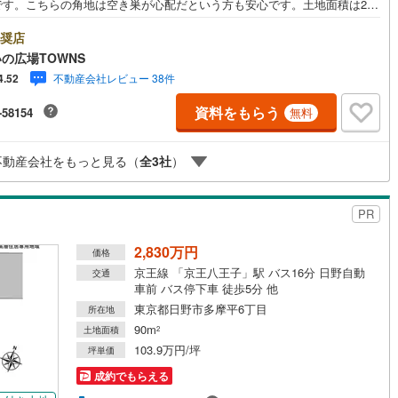
です。こちらの角地は空き巣が心配だという方も安心です。土地面積は29
5平米（実測）でイチオシ。駅まで徒歩14分の場所に立地しています。開放
明るく快適に過ごすことができる第一種低層住居専用地域は、ニーズも高
奨店
営地下鉄東山線
(
76
)
名古屋市営地下鉄名城線
(
54
)
すすめです。土地の購入をご検討の方にお勧めの売地となっています。
の広場TOWNS
無休/9:00～21:00】人気物件は特にお問い合わせが集中するため、お早め
不動産会社レビュー 38件
4.52
営地下鉄桜通線
(
40
)
名古屋市営地下鉄上飯田線
(
0
)
電話下さい。「室内・現地を見学する」ボタンよりご予約頂くとご見学が
ーズです。■その他、各種ご相談も承っております。○住宅ローンのご相談
資料をもらう
-58154
無料
地下鉄烏丸線
(
56
)
京都市営地下鉄東西線
(
25
)
イフプランのシミュレーション■住まいの広場TOWNSからお客様へ経験豊
スタッフが親身になってお客様に合った物件をご紹介させて頂きます！ /他
tro今里筋線
(
0
)
OsakaMetro御堂筋線
(
2
)
掲載物件も併せてご紹介可能ですのでお気軽にお問い合わせ下さい♪駐車場
不動産会社をもっと見る（
全
3
社
）
ざいますので、お車でのお越しも大歓迎です！
tro四つ橋線
(
0
)
OsakaMetro中央線
(
0
)
tro堺筋線
(
0
)
神戸市営地下鉄西神・山手線
(
21
)
PR
下鉄空港線
(
18
)
福岡市地下鉄箱崎線
(
0
)
2,830万円
価格
京王線 「京王八王子」駅 バス16分 日野自動
交通
車前 バス停下車 徒歩5分 他
1
)
函館市電
(
0
)
東京都日野市多摩平6丁目
所在地
りび鉄道
(
0
)
わたらせ渓谷鐵道
(
0
)
90m
土地面積
2
103.9万円/坪
坪単価
行
(
3
)
会津鉄道
(
0
)
成約でもらえる
縦貫鉄道
(
0
)
しなの鉄道北しなの線
(
0
)