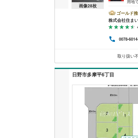
用地
画像
28
枚
0.2
的で
ゴールド推
名古屋市
くお
株式会社住まい
【年中
名古屋市
にお
スム
0078-6014
京都市営
○ラ
富な
OsakaMe
社様
取り扱い
もご
OsakaMe
OsakaMe
日野市多摩平6丁目
福岡市地
私鉄・その他
札幌市電
(
道南いさ
阿武隈急
秋田内陸