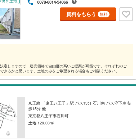
件付き土地
0078-6014-54066
資料をもらう
無料
道
(
0
)
北越急行ほくほく線
(
0
)
て銀河鉄道
(
2
)
青い森鉄道
(
0
)
弘南線
(
0
)
弘南鉄道大鰐線
(
0
)
鉄道鳥海山ろく線
(
0
)
福島交通飯坂線
(
4
)
長野線
(
1
)
上田電鉄別所線
(
1
)
決定しますので、建売価格で自由度の高いご提案が可能です。それぞれのご
できるかと思います。土地のみをご希望される場合もご相談ください。
イトレール
(
22
)
関東鉄道竜ケ崎線
(
3
)
鉄道大洗鹿島線
(
21
)
ひたちなか海浜鉄道湊線
(
6
)
19
)
千葉都市モノレール
(
67
)
京王線 「京王八王子」駅 バス13分 石川南 バス停下車 徒
鉄道上毛線
(
0
)
秩父鉄道
(
5
)
歩15分 他
東京都八王子市石川町
線
(
34
)
つくばエクスプレス
(
76
)
土地
129.03m
2
199
)
京成押上線
(
0
)