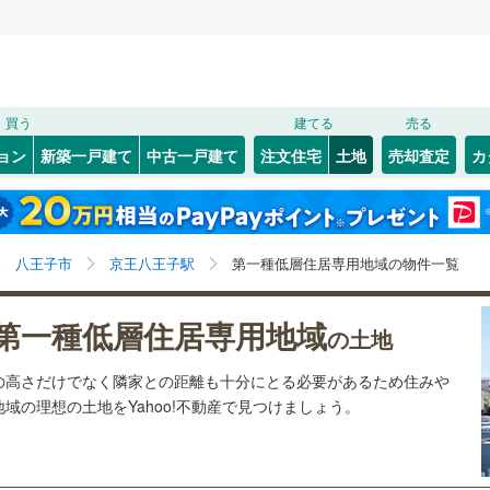
検索条件を保存しました
買う
建てる
売る
8
)
札沼線
(
3
)
建ち方、日当たり
ョン
新築一戸建て
中古一戸建て
注文住宅
土地
売却査定
カ
この検索条件の新着物件通知は、
マイページ
から設定できます。
室蘭本線
(
2
)
以上
（
55
）
角地
（
18
）
岩手
宮城
秋田
山形
2
)
富良野線
(
0
)
谷
(
3
)
(
1
)
(
2
)
(
9
)
(
25
)
(
12
)
32
）
整形地
（
16
）
)
京王八王子駅、価格未定を含む、建築条件付き土地を含
神奈川
埼玉
千葉
茨城
1
)
釧網本線
(
0
)
八王子市
京王八王子駅
第一種低層住居専用地域の物件一覧
む、第一種低層住居専用地域
契約、入居関連など
7
)
水郡線
(
25
)
長野
富山
石川
福井
第一種低層住居専用地域
（
1
）
第一種低層住居専用地域
の土地
9
)
(
17
)
(
10
)
(
17
)
(
11
)
(
11
)
(
18
)
0
)
上越線
(
3
)
（
100
）
閉じる
閉じる
お気に入りリストを見る
お気に入りリストを見る
閉じる
閉じる
岐阜
静岡
三重
の高さだけでなく隣家との距離も十分にとる必要があるため住みや
検索条件を保存する
)
水戸線
(
4
)
域の理想の土地をYahoo!不動産で見つけましょう。
)
仙山線
(
49
)
マイページ
兵庫
京都
滋賀
奈良
駅が始発駅
（
9
）
海まで2km以内
（
0
）
気仙沼線
(
0
)