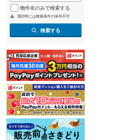
北海道新幹線
(
0
)
物件名のみで検索する
選択時には検索条件の保存不可
山形新幹線
(
96
)
東海道新幹線
(
52
)
検索する
九州新幹線
(
85
)
札幌市営地下鉄東豊線
(
1
)
東京メトロ銀座線
(
1
)
東京メトロ日比谷線
(
20
)
東京メトロ有楽町線
(
50
)
東京メトロ副都心線
(
50
)
都営新宿線
(
42
)
横浜市営地下鉄グリーンライン