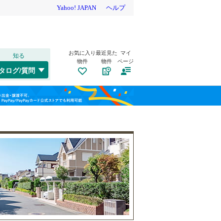
お気に入り
最近見た
マイ
知る
物件
物件
ページ
千歳線
(
3
)
タログ/質問
日高本線
(
0
)
南道路
（
14
）
福島
宗谷本線
(
0
)
(
12
)
(
10
)
(
34
)
古家あり
（
11
）
栃木
群馬
山梨
東北本線
(
241
)
川越線
(
117
)
(
13
)
(
13
)
(
1
)
吾妻線
(
0
)
日光線
(
35
)
仙石線
(
37
)
和歌山
小学校まで1km以内
（
8
）
大船渡線
(
0
)