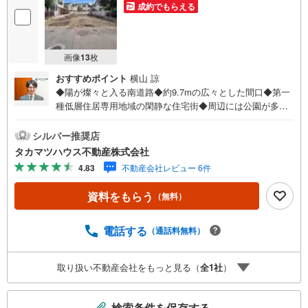
成約でもらえる
画像
13
枚
おすすめポイント
横山 諒
◆陽が燦々と入る南道路◆約9.7mの広々とした間口◆第一
種低層住居専用地域の閑静な住宅街◆周辺には公園が多
く、緑豊かな環境◆小学校・スーパー・コンビニ・ドラッ
グストア・公園が徒歩10分圏内 ～ライフインフォ
シルバー推奨店
メーション～■世田谷区立山野小学校・・・・・・・約800
タカマツハウス不動産株式会社
m（徒歩10分）■世田谷区立砧中学校・・・・・・・・約14
4.83
不動産会社レビュー 6件
00m（徒歩18分）■サミットストア砧店・・・・・・・・約
750m（徒歩10分）■セブンイレブン世田谷砧3丁目店・・
資料をもらう
（無料）
約450m（徒歩6分）■クリエイトS・D世田谷砧店・・・・
約260m（徒歩4分）■都立砧公園・・・・・・・・・・・・
約600m（徒歩8分）■関東中央病院・・・・・・・・・・・
電話する
（通話料無料）
約1300m（徒歩17分）
取り扱い不動産会社をもっと見る（
全
1
社
）
こ
検索条件を保存する