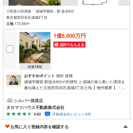
小田急小田原線 「成城学園前」駅 徒歩8分
東京都世田谷区成城3丁目
土地
173.56m
2
1億5,000万円
成約でもらえる
画像
10
枚
おすすめポイント
畑村 政輝
成城学園前 駅徒歩8分の利便性 と成城の落ち着いた環境を
兼ね備えた立地世田谷区成城3丁目土地【 物件概要 】・土
地面積:173.56平米（約52.50坪）・用途地域:第一種低層住
居専用地域・建蔽率 :50％・容積率 :100％・制限事項:第
シルバー推奨店
二種高度・準防火地域・接道状況:北東側約3.8m私道・私道
タカマツハウス不動産株式会社
負担面積:16.97平米（※私道負担:2.94平米の内、持ち分1/
4.83
不動産会社レビュー 6件
2・62.00平米の内、持ち分1/4）
資料をもらう
お気に入り登録内容を確認する
（無料）