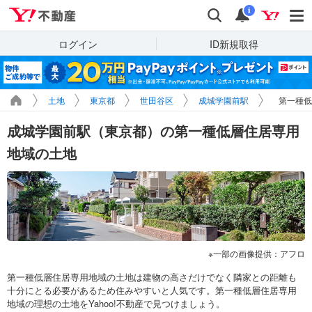
Yahoo!不動産
検索
通知
i
ログイン
ID新規取得
土地
東京都
世田谷区
成城学園前駅
第一種低
成城学園前駅（東京都）の第一種低層住居専用
地域の土地
一部の画像提供：アフロ
第一種低層住居専用地域の土地は建物の高さだけでなく隣家との距離も
十分にとる必要があるため住みやすいと人気です。第一種低層住居専用
地域の理想の土地をYahoo!不動産で見つけましょう。