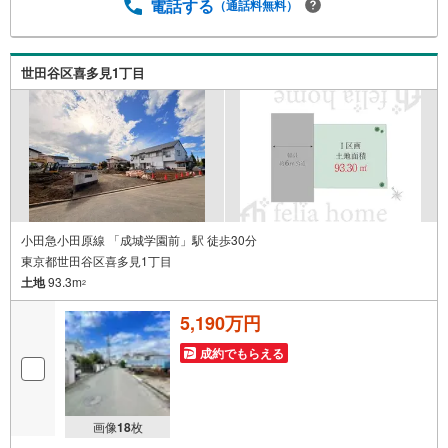
お電話でのお問い合わせがスムーズです。【Yahoo！ 不動
電話する
（通話料無料）
産キャンペーン対象店舗】当店で物件を成約するとPayPay
ポイントがもらえる「Yahoo！不動産 物件ご成約キャンペ
ーン」の対象になります。「資料をもらう」「見学予約を
世田谷区喜多見1丁目
する」ボタンからお問い合わせください。※必ずYahoo！ J
APAN IDでログインしてください。※PayPayポイントは出
金と譲渡はできません。”
小田急小田原線 「成城学園前」駅 徒歩30分
東京都世田谷区喜多見1丁目
土地
93.3m
2
5,190万円
成約でもらえる
画像
18
枚