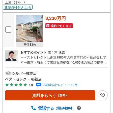
土地
132.44m
2
建築条件付き土地
8,230万円
成約でもらえる
画像
13
枚
おすすめポイント
佐々木 康吉
ーベストセレクトは創立1985年の売買専門の不動産会社で
すー東京・埼玉にて累計販売棟数:40,055棟の実績で提携住
宅ローン金利優遇や豊富な物件情報のご提供が可能です。
住宅ローンにご不安な方、ベストセレクトにお任せ下さ
シルバー推奨店
い。＝＝＝＝＝＝＝＝＝＝＝＝＝＝＝＝＝＝＝＝＝＝＝＝
ベストセレクト 杉並店
＝＝＝＝＝＝＝＝＝【営業時間 10:00-20:00】定休日:なし
5.0
不動産会社レビュー 10件
上記時間はお電話が繋がりやすくなっております。ぜひお
気軽にご連絡下さい！現地を見学される場合は「室内・現
資料をもらう
（無料）
地を見学する（無料）」ボタンよりご希望の日時をご記入
いただけますとスムーズにご案内が可能です。＝＝＝＝＝
＝＝＝＝＝＝＝＝＝＝＝＝＝＝＝＝＝＝＝＝＝＝＝＝＝＝
電話する
（通話料無料）
＝＝ー創立1985年のベストセレクトー【オススメPOINT】