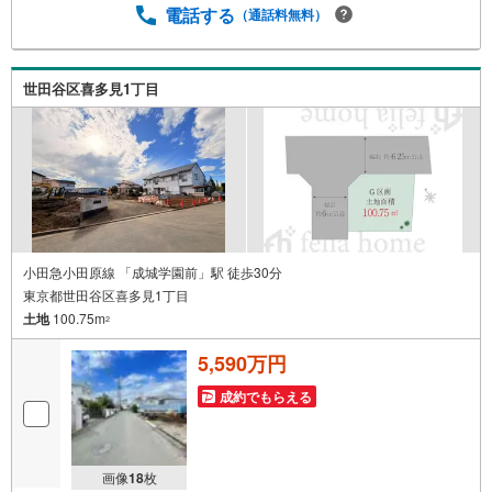
でのお問い合わせがスムーズです。【Yahoo！ 不動産キャ
電話する
（通話料無料）
ンペーン対象店舗】当店で物件を成約するとPayPayポイン
トがもらえる「Yahoo！不動産 物件ご成約キャンペーン」
の対象になります。「資料をもらう」「見学予約をする」
世田谷区喜多見1丁目
ボタンからお問い合わせください。※必ずYahoo！ JAPAN I
Dでログインしてください。※PayPayポイントは出金と譲
渡はできません。”
小田急小田原線 「成城学園前」駅 徒歩30分
東京都世田谷区喜多見1丁目
土地
100.75m
2
5,590万円
成約でもらえる
画像
18
枚