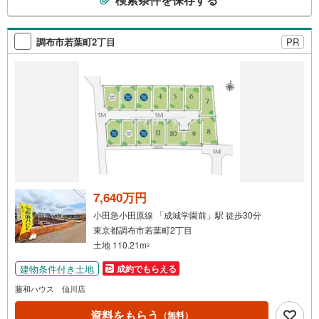
の
検
索
調布市若葉町2丁目
PR
条
件
で
通
知
を
受
け
取
る
7,640万円
・
小田急小田原線 「成城学園前」駅 徒歩30分
条
東京都調布市若葉町2丁目
件
土地 110.21m
2
を
建物条件付き土地
成約でもらえる
マ
イ
藤和ハウス 仙川店
ペ
資料をもらう
（無料）
ー