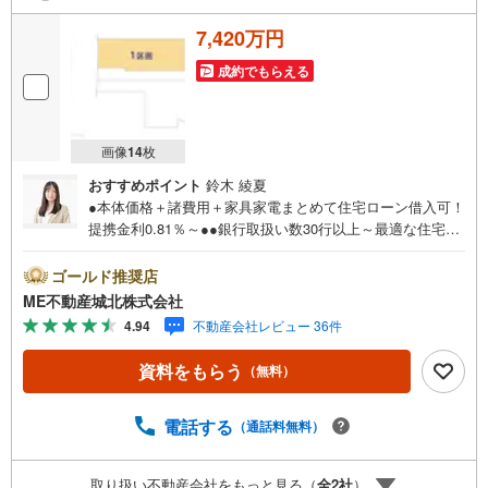
7,420万円
成約でもらえる
画像
14
枚
おすすめポイント
鈴木 綾夏
●本体価格＋諸費用＋家具家電まとめて住宅ローン借入可！
提携金利0.81％～●●銀行取扱い数30行以上～最適な住宅ロ
ーンをご提案します～●以下の条件でも審査を通した実績が
多数ございます！（1）勤続年数1ヶ月（2）自己資金0円
ゴールド推奨店
（3）産休/育休/契約社員/派遣社員/アルバイト/パート/独
ME不動産城北株式会社
身/自営業/経営者（4）延滞、滞納、個信アウト対応可
4.94
不動産会社レビュー 36件
（5）収入合算や親子ローン（6）金融機関の借入まとめ
等、家具、家電、引越し費用等おまとめローン（7）永住権
資料をもらう
（無料）
無、持病あり、持ち家残債有でも相談可能●3つの安心サポ
ート●1.営業車にて安全にご案内。お住まい探しに集中して
頂けます。2.FPソフトを使用しマイホーム購入の資金計
電話する
（通話料無料）
画・購入から老後までの人生設計を実施することで暮らし
に安心を提案します。3.どんなに信用のある建築会社でも
取り扱い不動産会社をもっと見る（
全
2
社
）