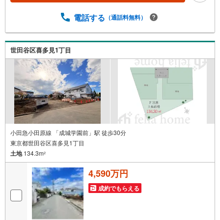
にお問い合わせください！【営業時間 10:00～19:00】上記
時間はお電話が繋がりやすくなっております。ぜひお気軽
電話する
（通話料無料）
にご連絡下さい！現地を見学される場合は「室内・現地を
見学する（無料）」ボタンよりご希望の日時をご記入いた
だけますとスムーズにご案内が可能です。【ウィル不動産
世田谷区喜多見1丁目
販売はここが強み】（1）住宅ローンに精通しており、社内
にローン専門部署があります！（2）施工実績多数のリフォ
ーム部門も社内にあります！（3）定休日なし！
小田急小田原線 「成城学園前」駅 徒歩30分
東京都世田谷区喜多見1丁目
土地
134.3m
2
4,590万円
成約でもらえる