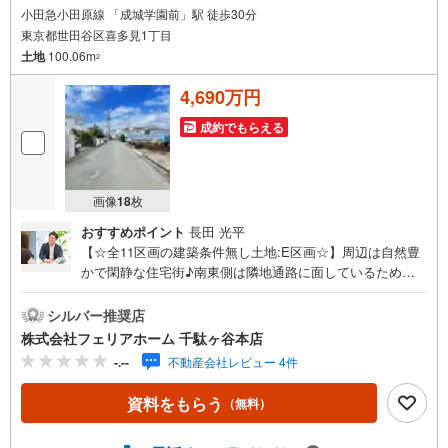
小田急小田原線 「成城学園前」駅 徒歩30分
東京都世田谷区喜多見1丁目
土地
100.06m
2
4,690万円
成約でもらえる
画像
18
枚
おすすめポイント
長田 光平
【☆全11区画の建築条件無し土地:E区画☆】周辺は自然豊
かで閑静な住宅街♪南東側は隣地通路に面しているため日
当たり良好☆彡建築条件はございませんのでお好きなハウ
スメーカーにて建築可能です◎フェリアホーム千駄ヶ谷本
シルバー推奨店
店は、土地・新築戸建・中古戸建・中古マンションなど幅
株式会社フェリアホーム 千駄ヶ谷本店
広い物件を取り扱っております。ご購入をご検討のお客様
-.--
不動産会社レビュー 4件
やご売却をご検討のお手伝いが可能です!!■インターネット
予約で当日見学が可能です（1）［室内・現地を見学する］
資料をもらう
（無料）
をクリック（2）本日～4日以内をご希望の方は「ご要望・
ご質問欄」に希望日時をご記入ください！■9:30～20:00は