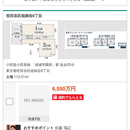
ご自分の目で確認することは重要ですよね。弊社は特殊機
材を使用してインスペクションを実施します。
世田谷区祖師谷6丁目
小田急小田原線 「成城学園前」駅 徒歩25分
東京都世田谷区祖師谷6丁目
土地
112.21m
2
6,550万円
成約でもらえる
画像
7
枚
おすすめポイント
佐藤 瑞記