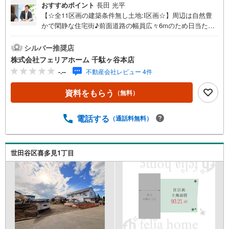
おすすめポイント
長田 光平
【☆全11区画の建築条件無し土地:I区画☆】周辺は自然豊
かで閑静な住宅街♪前面道路の幅員広々6mのため日当た
り・通風良好で開放感有☆彡お好きなハウスメーカーにて
建築可能です◎フェリアホーム千駄ヶ谷本店は、土地・新
シルバー推奨店
築戸建・中古戸建・中古マンションなど幅広い物件を取り
株式会社フェリアホーム 千駄ヶ谷本店
扱っております。ご購入をご検討のお客様やご売却をご検
-.--
不動産会社レビュー 4件
討のお手伝いが可能です!!■インターネット予約で当日見学
が可能です（1）［室内・現地を見学する］をクリック
資料をもらう
（無料）
（2）本日～4日以内をご希望の方は「ご要望・ご質問欄」
に希望日時をご記入ください！■9:30～20:00はお電話での
お問い合わせがスムーズです。【Yahoo！ 不動産キャンペ
電話する
（通話料無料）
ーン対象店舗】当店で物件を成約するとPayPayポイントが
もらえる「Yahoo！不動産 物件ご成約キャンペーン」の対
象になります。「資料をもらう」「見学予約をする」ボタ
世田谷区喜多見1丁目
ンからお問い合わせください。※必ずYahoo！ JAPAN IDで
ログインしてください。※PayPayポイントは出金と譲渡は
できません。”