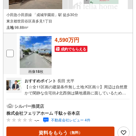
小田急小田原線 「成城学園前」駅 徒歩30分
東京都世田谷区喜多見1丁目
土地
98.88m
2
4,590万円
成約でもらえる
画像
18
枚
おすすめポイント
長田 光平
【☆全11区画の建築条件無し土地:K区画☆】周辺は自然豊
かで閑静な住宅街♪北西側は隣地通路に面しているため日
当たり良好☆彡建築条件はございませんのでお好きなハウ
スメーカーにて建築可能です◎フェリアホーム千駄ヶ谷本
シルバー推奨店
店は、土地・新築戸建・中古戸建・中古マンションなど幅
株式会社フェリアホーム 千駄ヶ谷本店
広い物件を取り扱っております。ご購入をご検討のお客様
-.--
不動産会社レビュー 4件
やご売却をご検討のお手伝いが可能です!!■インターネット
予約で当日見学が可能です（1）［室内・現地を見学する］
資料をもらう
（無料）
をクリック（2）本日～4日以内をご希望の方は「ご要望・