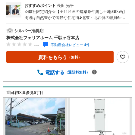
おすすめポイント
長田 光平
☆弊社限定紹介☆【全11区画の建築条件無し土地:G区画】
周辺は自然豊かで閑静な住宅街♪北東・北西側の幅員6m道
路に面した角地！日当たり・通風良好で開放感有☆彡お好
きなハウスメーカーにて建築可能です◎フェリアホーム千
シルバー推奨店
駄ヶ谷本店は、土地・新築戸建・中古戸建・中古マンショ
株式会社フェリアホーム 千駄ヶ谷本店
ンなど幅広い物件を取り扱っております。ご購入をご検討
-.--
不動産会社レビュー 4件
のお客様やご売却をご検討のお手伝いが可能です!!■インタ
ーネット予約で当日見学が可能です（1）［室内・現地を見
資料をもらう
（無料）
学する］をクリック（2）本日～4日以内をご希望の方は
「ご要望・ご質問欄」に希望日時をご記入ください！■9:30
～20:00はお電話でのお問い合わせがスムーズです。【Yah
電話する
（通話料無料）
oo！ 不動産キャンペーン対象店舗】当店で物件を成約する
とPayPayポイントがもらえる「Yahoo！不動産 物件ご成約
キャンペーン」の対象になります。「資料をもらう」「見
世田谷区喜多見5丁目
学予約をする」ボタンからお問い合わせください。※必ずY
ahoo！ JAPAN IDでログインしてください。※PayPayポイ
ントは出金と譲渡はできません。”