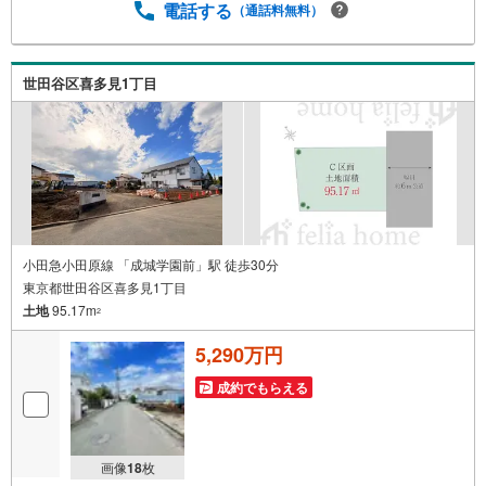
お問い合わせがスムーズです。【Yahoo！ 不動産キャンペ
電話する
（通話料無料）
ーン対象店舗】当店で物件を成約するとPayPayポイントが
もらえる「Yahoo！不動産 物件ご成約キャンペーン」の対
象になります。「資料をもらう」「見学予約をする」ボタ
世田谷区喜多見1丁目
ンからお問い合わせください。※必ずYahoo！ JAPAN IDで
ログインしてください。※PayPayポイントは出金と譲渡は
できません。”
小田急小田原線 「成城学園前」駅 徒歩30分
東京都世田谷区喜多見1丁目
土地
95.17m
2
5,290万円
成約でもらえる
画像
18
枚