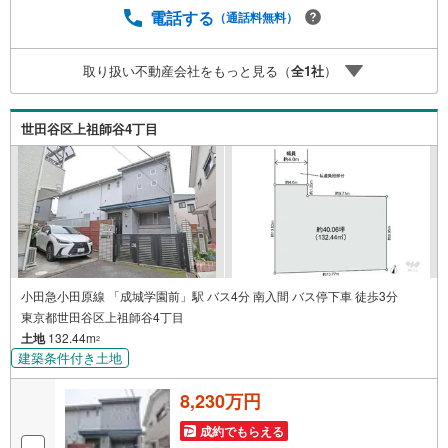
お電話が繋がりやすくなっております。ぜひお気軽にご連
電話する
（通話料無料）
絡下さい！現地を見学される場合は「室内・現地を見学す
る（無料）」ボタンよりご希望の日時をご記入いただけま
取り扱い不動産会社をもっと見る（
全
1
社
）
すとスムーズにご案内が可能です。【ウィル不動産販売は
ここが強み】（1）住宅ローンに精通しており、社内にロー
ン専門部署があります！（2）施工実績多数のリフォーム部
世田谷区上祖師谷4丁目
門も社内にあります！（3）定休日なし！
小田急小田原線 「成城学園前」駅 バス4分 南入間 バス停下車 徒歩3分
東京都世田谷区上祖師谷4丁目
土地
132.44m
2
建築条件付き土地
8,230万円
成約でもらえる