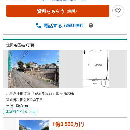
おります◆「明正小学校」まで徒歩約15分◆お買い物に便
利！「サミットストア 喜多見駅前店」まで徒歩約8分◆緑
資料をもらう
（無料）
豊かな「都立祖師谷公園」まで徒歩約19分！休日の楽しみ
も増えますね！【営業時間 10:00～19:00】上記時間はお電
話が繋がりやすくなっております。ぜひお気軽にご連絡下
電話する
（通話料無料）
さい！現地を見学される場合は「室内・現地を見学する
（無料）」ボタンよりご希望の日時をご記入いただけます
とスムーズにご案内が可能です。【ウィル不動産販売はこ
世田谷区砧3丁目
こが強み】（1）住宅ローンに精通しており、社内にローン
専門部署があります！（2）施工実績多数のリフォーム部門
も社内にあります！（3）定休日なし！
小田急小田原線 「成城学園前」駅 徒歩23分
東京都世田谷区砧3丁目
土地
159.34m
2
建築条件付き土地
1億3,580万円