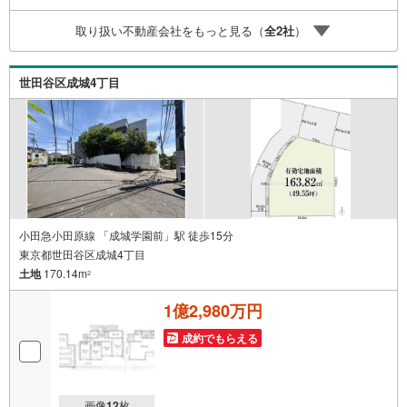
■土地面積:132.44平米の建築条件付き売地■ご家族様の希望
取り扱い不動産会社をもっと見る（
全
2
社
）
を叶える広々とした敷地■スーパーやコンビニが徒歩10分
以内で日々の負担軽減■夢のマイホームで憧れのスローライ
フを実現■条件外し相談可で個性あふれるお住まいが実現可
世田谷区成城4丁目
能■その他、建築プラン等お気軽にお問合せください
小田急小田原線 「成城学園前」駅 徒歩15分
東京都世田谷区成城4丁目
土地
170.14m
2
1億2,980万円
成約でもらえる
画像
12
枚