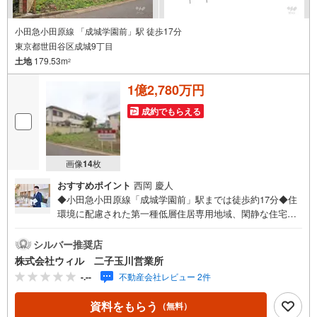
小田急小田原線 「成城学園前」駅 徒歩17分
東京都世田谷区成城9丁目
土地
179.53m
2
1億2,780万円
成約でもらえる
画像
14
枚
おすすめポイント
西岡 慶人
◆小田急小田原線「成城学園前」駅までは徒歩約17分◆住
環境に配慮された第一種低層住居専用地域、閑静な住宅地
の一画◆建築条件はございません！お好きなハウスメーカ
ー・工務店をお選びいただけます！◆建築条件がないた
シルバー推奨店
め、ご家族のライフプランにあったお住まいをご建築いた
株式会社ウィル 二子玉川営業所
だけます！◆土地面積約179平米（約54坪）のゆとりある
-.--
不動産会社レビュー 2件
敷地で建築プランが広がりますね◆現況は更地ですので、
解体費用が抑えられ、引き渡し後はスムーズな着工が可能
資料をもらう
（無料）
です◆建物参考プランございます！詳細についてはお気軽