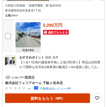
小田急小田原線 「成城学園前」駅 徒歩30分
東京都世田谷区喜多見1丁目
土地
94m
2
5,290万円
成約でもらえる
画像
18
枚
おすすめポイント
長田 光平
【☆全11区画の建築条件無し土地:D区画☆】周辺は自然豊
かで閑静な住宅街♪南東側の幅員広々6m道路に面しており
日当たり・通風良好で開放感有☆彡お好きなハウスメーカ
ーにて建築可能です◎フェリアホーム千駄ヶ谷本店は、土
シルバー推奨店
地・新築戸建・中古戸建・中古マンションなど幅広い物件
株式会社フェリアホーム 千駄ヶ谷本店
を取り扱っております。ご購入をご検討のお客様やご売却
-.--
不動産会社レビュー 4件
をご検討のお手伝いが可能です!!■インターネット予約で当
日見学が可能です（1）［室内・現地を見学する］をクリッ
資料をもらう
（無料）
ク（2）本日～4日以内をご希望の方は「ご要望・ご質問
欄」に希望日時をご記入ください！■9:30～20:00はお電話