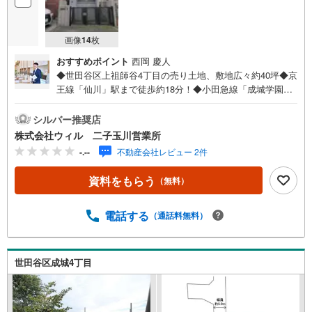
画像
14
枚
おすすめポイント
西岡 慶人
◆世田谷区上祖師谷4丁目の売り土地、敷地広々約40坪◆京
王線「仙川」駅まで徒歩約18分！◆小田急線「成城学園
前」駅までバス便あり、「南入間」バス停まで徒歩約3分！
◆現況更地につき、スムーズに土地利用を開始していただ
シルバー推奨店
けます◆住環境に配慮された第一種低層住居専用地域の閑
株式会社ウィル 二子玉川営業所
静な住宅地◆建物プランの立てやすい土地形状です！◆
-.--
不動産会社レビュー 2件
「千歳小学校」まで徒歩約9分、子育て世帯にもおすすめ！
◆「まいばすけっと（成城通り店）」まで徒歩約7分！日々
資料をもらう
（無料）
のお買物も快適！◆「至誠会第二病院」まで徒歩約5分、利
便性の高い立地！◆条件外し応相談です！【営業時間10:00
～19:00】上記時間はお電話が繋がりやすくなっておりま
電話する
（通話料無料）
す。ぜひお気軽にご連絡下さい！現地を見学される場合は
「室内・現地を見学する（無料）」ボタンよりご希望の日
時をご記入いただけますとスムーズにご案内が可能です。
世田谷区成城4丁目
【ウィル不動産販売はここが強み】（1）住宅ローンに精通
しており、社内にローン専門部署があります！（2）施工実
績多数のリフォーム部門も社内にあります！（3）定休日な
し！