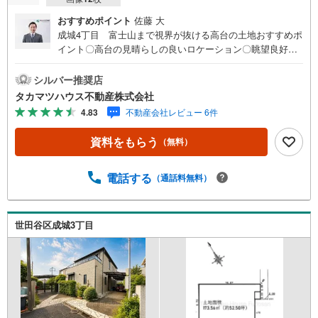
おすすめポイント
佐藤 大
成城4丁目 富士山まで視界が抜ける高台の土地おすすめポ
イント〇高台の見晴らしの良いロケーション〇眺望良好（1
階からも視界が抜け、天気の良い日は富士山が望めます）
〇道路よりも宅盤が高く、ビルトインガレージも計画可能
シルバー推奨店
〇成城憲章で制限された、整った環境の邸宅地〇北西角地
タカマツハウス不動産株式会社
〇建築条件無。お好きなハウスメーカーで建築可能です。
4.83
不動産会社レビュー 6件
ライフインフォメーション〇Odakyu OX 成城店 約1300m
〇成城石井 成城店 約1300m〇オリンピック 成城店 約1
資料をもらう
（無料）
400m〇セブン-イレブン 世田谷成城8丁目店 約800m〇コ
コカラファイン 成城通り店 約1100m※ライフラインの引
込工事費用が別途かかります。※確定測量未実施の為、測量
電話する
（通話料無料）
後に敷地面積に差異が生じる場合がございます。※世田谷区
との狭隘協議未実施の為、セットバック面積に差異が生じ
る場合がございます。
世田谷区成城3丁目