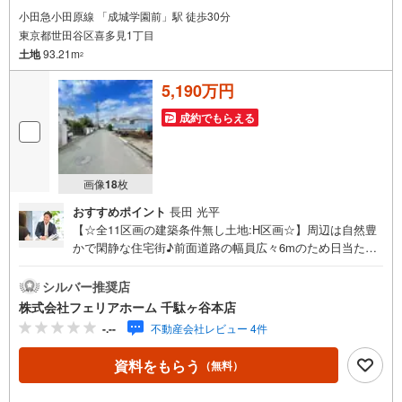
小田急小田原線 「成城学園前」駅 徒歩30分
東京都世田谷区喜多見1丁目
土地
93.21m
2
5,190万円
成約でもらえる
画像
18
枚
おすすめポイント
長田 光平
【☆全11区画の建築条件無し土地:H区画☆】周辺は自然豊
かで閑静な住宅街♪前面道路の幅員広々6mのため日当た
り・通風良好で開放感有☆彡お好きなハウスメーカーにて
建築可能です◎フェリアホーム千駄ヶ谷本店は、土地・新
シルバー推奨店
築戸建・中古戸建・中古マンションなど幅広い物件を取り
株式会社フェリアホーム 千駄ヶ谷本店
扱っております。ご購入をご検討のお客様やご売却をご検
-.--
不動産会社レビュー 4件
討のお手伝いが可能です!!■インターネット予約で当日見学
が可能です（1）［室内・現地を見学する］をクリック
資料をもらう
（無料）
（2）本日～4日以内をご希望の方は「ご要望・ご質問欄」
に希望日時をご記入ください！■9:30～20:00はお電話での