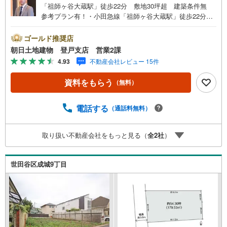
「祖師ヶ谷大蔵駅」徒歩22分 敷地30坪超 建築条件無
参考プラン有！・小田急線「祖師ヶ谷大蔵駅」徒歩22分、
京王線「千歳烏山駅」へも徒歩23分の好立地！ ・【建築条
件無】お好きなハウスメーカーにて建築可能！参考プラン
ゴールド推奨店
有！・敷地30坪超！区画整理された閑静な住宅地！「低層
朝日土地建物 登戸支店 営業2課
住居専用地域」！【営業時間 午前10時～午後20時】上記
4.93
不動産会社レビュー 15件
時間はお電話が繋がりやすくなっております。人気物件に
は特にお問い合わせが集中する為、お早めにお電話くださ
資料をもらう
（無料）
い。『室内・現地見学をする』ボタンよりご予約をいただ
くとご見学がスムーズです。【創業41年】朝日土地建物株
式会社は、神奈川県・東京都・埼玉県の不動産を中心に取
電話する
（通話料無料）
り扱っている不動産会社です。おかげさまで創業41年の信
頼と安心でお客様の住まい探しを全力でサポートいたしま
取り扱い不動産会社をもっと見る（
全
2
社
）
す。不動産に関わるご質問ご相談など、お気軽にお問合せ
ください。【とことん納得】当社では担当営業が物件情報
をご紹介しております。その後の物件のご説明、資金計
世田谷区成城9丁目
画、税金相談などについては、担当課長も同席してご説明
させていただきます。