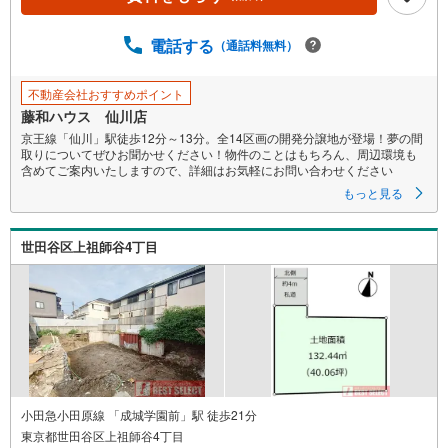
ジ
に
電話する
（通話料無料）
保
存
不動産会社おすすめポイント
す
藤和ハウス 仙川店
る
京王線「仙川」駅徒歩12分～13分。全14区画の開発分譲地が登場！夢の間
取りについてぜひお聞かせください！物件のことはもちろん、周辺環境も
含めてご案内いたしますので、詳細はお気軽にお問い合わせください
もっと見る
世田谷区上祖師谷4丁目
小田急小田原線 「成城学園前」駅 徒歩21分
東京都世田谷区上祖師谷4丁目