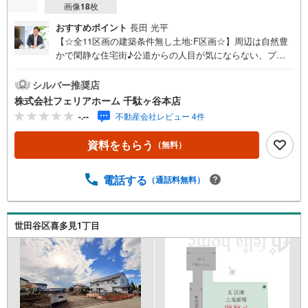
画像
18
枚
おすすめポイント
長田 光平
【☆全11区画の建築条件無し土地:F区画☆】周辺は自然豊
かで閑静な住宅街♪公道からの人目が気にならない、プラ
イバシー性の高い立地で落ち着いた暮らし！お好きなハウ
スメーカーにて建築可能です◎フェリアホーム千駄ヶ谷本
シルバー推奨店
店は、土地・新築戸建・中古戸建・中古マンションなど幅
株式会社フェリアホーム 千駄ヶ谷本店
広い物件を取り扱っております。ご購入をご検討のお客様
-.--
不動産会社レビュー 4件
やご売却をご検討のお手伝いが可能です!!■インターネット
予約で当日見学が可能です（1）［室内・現地を見学する］
資料をもらう
（無料）
をクリック（2）本日～4日以内をご希望の方は「ご要望・
ご質問欄」に希望日時をご記入ください！■9:30～20:00は
お電話でのお問い合わせがスムーズです。【Yahoo！ 不動
電話する
（通話料無料）
産キャンペーン対象店舗】当店で物件を成約するとPayPay
ポイントがもらえる「Yahoo！不動産 物件ご成約キャンペ
ーン」の対象になります。「資料をもらう」「見学予約を
世田谷区喜多見1丁目
する」ボタンからお問い合わせください。※必ずYahoo！ J
APAN IDでログインしてください。※PayPayポイントは出
金と譲渡はできません。”