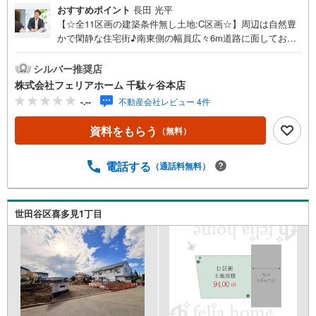
おすすめポイント
長田 光平
【☆全11区画の建築条件無し土地:C区画☆】周辺は自然豊
かで閑静な住宅街♪南東側の幅員広々6m道路に面しており
日当たり・通風良好で開放感有☆彡お好きなハウスメーカ
ーにて建築可能です◎フェリアホーム千駄ヶ谷本店は、土
シルバー推奨店
地・新築戸建・中古戸建・中古マンションなど幅広い物件
株式会社フェリアホーム 千駄ヶ谷本店
を取り扱っております。ご購入をご検討のお客様やご売却
-.--
不動産会社レビュー 4件
をご検討のお手伝いが可能です!!■インターネット予約で当
日見学が可能です（1）［室内・現地を見学する］をクリッ
資料をもらう
（無料）
ク（2）本日～4日以内をご希望の方は「ご要望・ご質問
欄」に希望日時をご記入ください！■9:30～20:00はお電話
でのお問い合わせがスムーズです。【Yahoo！ 不動産キャ
電話する
（通話料無料）
ンペーン対象店舗】当店で物件を成約するとPayPayポイン
トがもらえる「Yahoo！不動産 物件ご成約キャンペーン」
の対象になります。「資料をもらう」「見学予約をする」
世田谷区喜多見1丁目
ボタンからお問い合わせください。※必ずYahoo！ JAPAN I
Dでログインしてください。※PayPayポイントは出金と譲
渡はできません。”