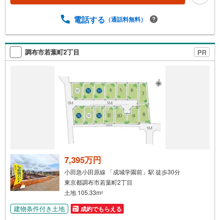
ご質問欄」に希望日時をご記入ください！■9:30～20:00は
お電話でのお問い合わせがスムーズです。【Yahoo！ 不動
電話する
（通話料無料）
産キャンペーン対象店舗】当店で物件を成約するとPayPay
ポイントがもらえる「Yahoo！不動産 物件ご成約キャンペ
ーン」の対象になります。「資料をもらう」「見学予約を
調布市若葉町2丁目
PR
する」ボタンからお問い合わせください。※必ずYahoo！ J
APAN IDでログインしてください。※PayPayポイントは出
金と譲渡はできません。”
7,395万円
小田急小田原線 「成城学園前」駅 徒歩30分
東京都調布市若葉町2丁目
土地 105.33m
2
建物条件付き土地
成約でもらえる