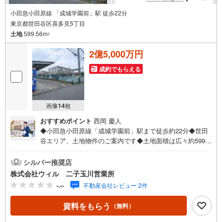
小田急小田原線 「成城学園前」駅 徒歩22分
東京都世田谷区喜多見5丁目
土地
599.56m
2
2億5,000万円
成約でもらえる
画像
14
枚
おすすめポイント
西岡 慶人
◆小田急小田原線「成城学園前」駅まで徒歩約22分◆世田
谷エリア、土地物件のご案内です◆土地面積は広々約599.5
6平米◆南側道路幅約4mに面し、縦長の形状となっており
ます◆住環境に配慮された第1種低層住居専用地域です◆建
シルバー推奨店
築条件はなく、フリープランでご検討いただけます◆マイ
株式会社ウィル 二子玉川営業所
ホームや店舗、アパート用地などとしてもご検討可能です
-.--
不動産会社レビュー 2件
◆「喜多見小学校」まで徒歩約2分◆「喜多見中学校」まで
徒歩約12分◆「サミットストア成城店」まで徒歩約15分◆
資料をもらう
（無料）
「次大夫堀公園」まで徒歩約8分◆プラン作成もお気軽にお
問い合わせください【営業時間 10:00～19:00】上記時間は