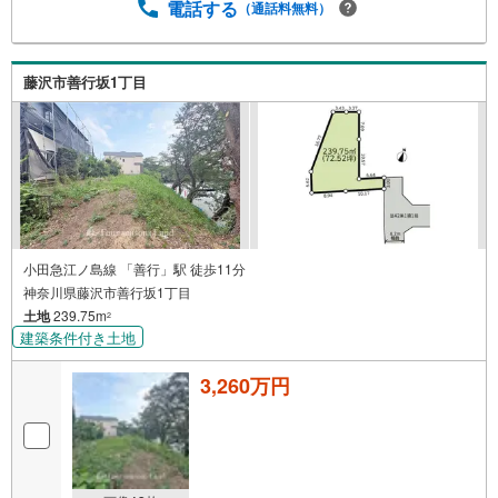
電話する
（通話料無料）
藤沢市善行坂1丁目
小田急江ノ島線 「善行」駅 徒歩11分
神奈川県藤沢市善行坂1丁目
土地
239.75m
2
建築条件付き土地
3,260万円