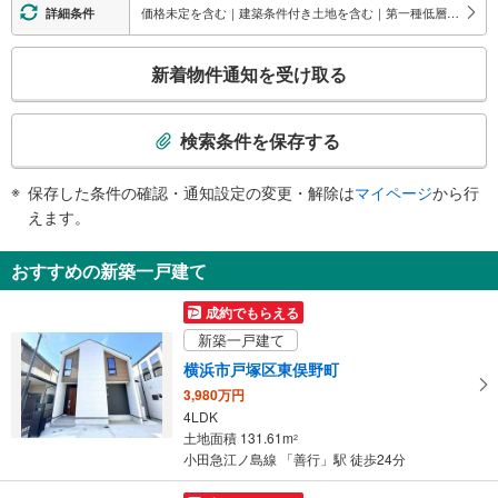
・東口
価格未定を含む｜建築条件付き土地を含む｜第一種低層住居専用地域
詳細条件
・西口
トイレ
こ
新着物件通知を受け取る
《多機能トイレ》
の
・改札内
検
索
検索条件を保存する
条
件
保存した条件の確認・通知設定の変更・解除は
マイページ
から行
で
えます。
通
知
おすすめの新築一戸建て
を
受
成約でもらえる
け
新築一戸建て
取
横浜市戸塚区東俣野町
る
3,980万円
・
4LDK
条
土地面積 131.61m
2
件
小田急江ノ島線 「善行」駅 徒歩24分
を