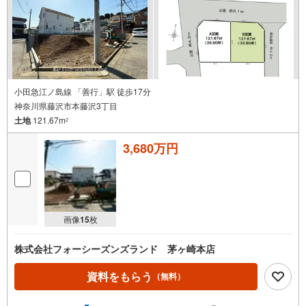
るオープンハウスだから出会える物件が多数ございます。
ぜひお気軽にご連絡・ご相談ください！※限定物件:当社の
み、もしくは当社を含めた数社でのみご紹介可能なオープ
ンハウス・ディベロップメントの物件
小田急江ノ島線 「善行」駅 徒歩17分
神奈川県藤沢市本藤沢3丁目
土地
121.67m
2
3,680万円
画像
15
枚
株式会社フォーシーズンズランド 茅ヶ崎本店
資料をもらう
（無料）