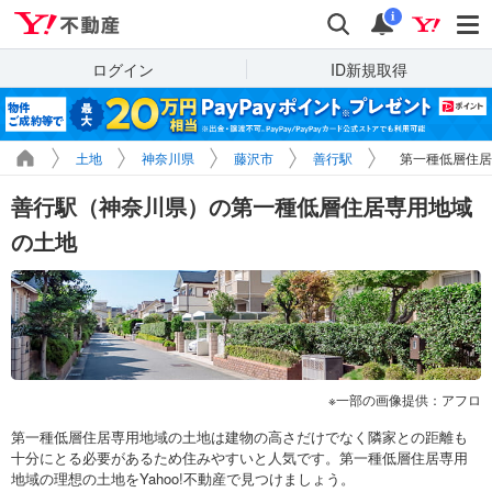
Yahoo!不動産
検索
通知
i
ログイン
ID新規取得
土地
神奈川県
藤沢市
善行駅
第一種低層住居
善行駅（神奈川県）の第一種低層住居専用地域
の土地
一部の画像提供：アフロ
第一種低層住居専用地域の土地は建物の高さだけでなく隣家との距離も
十分にとる必要があるため住みやすいと人気です。第一種低層住居専用
地域の理想の土地をYahoo!不動産で見つけましょう。