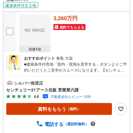
建築条件付き土地
3,260万円
成約でもらえる
画像
1
枚
おすすめポイント
巻島 大宙
■建築条件付売地「室内・現地を見学する」ボタンよりご予
約いただくとご見学がスムーズになります。【センチュリ
ー21アース住販のポイント】◆センチュリオン獲得店舗◆
全国約970店舗あるセンチュリー21のお店。その中でも、
シルバー推奨店
アメリカ本部が設ける一定基準を満たした、上位4％しか受
センチュリー21アース住販 営業第六課
賞できない賞。それが「センチュリオン」です。弊社はそ
4.8
不動産会社レビュー 10件
のセンチュリオンを2002年から欠かすことなく取り続けて
おります。◆住宅ローン相談会◆お客様にあった無理のな
資料をもらう
（無料）
い住宅ローンの試算やご購入の際に実際かかる諸費用の概
算も行っております。人生最大のお買い物になりますの
で、しっかりとした資金計画のアドバイスをさせて頂きま
電話する
（通話料無料）
す。◆優遇金利にこだわる◆大きな金額を長期間で返済す