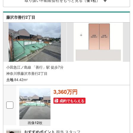
取り扱い不動産会社をもっと見る（
全
1
社
）
藤沢市善行2丁目
小田急江ノ島線 「善行」駅 徒歩7分
神奈川県藤沢市善行2丁目
土地
84.42m
2
3,360万円
成約でもらえる
画像
12
枚
おすすめポイント
担当 スタッフ