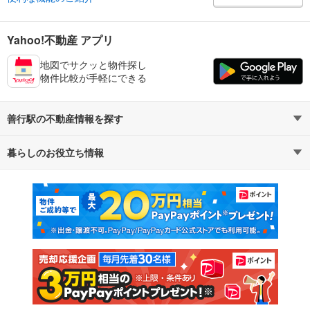
Yahoo!不動産 アプリ
地図でサクッと物件探し
物件比較が手軽にできる
善行駅の不動産情報を探す
暮らしのお役立ち情報
不動産・住宅
賃貸住宅
マンションカタログ
教えて！住まいの先生
新築マンション
中古マンション
新築一戸建て
中古一戸建て
注文住宅
土地
売却査定