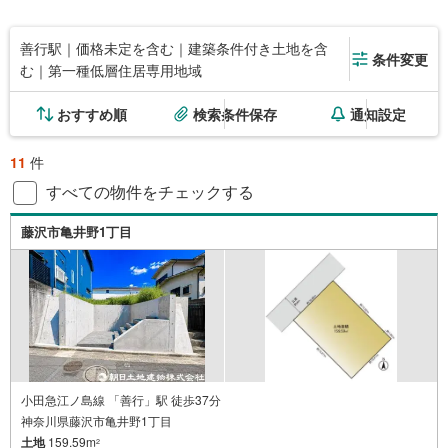
善行駅｜価格未定を含む｜建築条件付き土地を含
条件変更
む｜第一種低層住居専用地域
おすすめ順
検索条件保存
通知設定
11
件
すべての物件をチェックする
藤沢市亀井野1丁目
小田急江ノ島線 「善行」駅 徒歩37分
神奈川県藤沢市亀井野1丁目
土地
159.59m
2