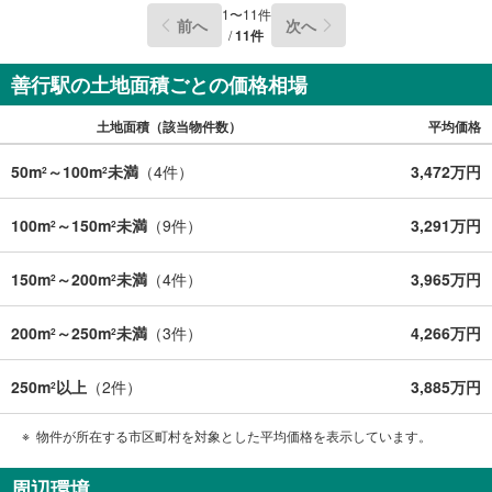
1
〜
11
件
前へ
次へ
/
11
件
善行駅の土地面積ごとの価格相場
土地面積（該当物件数）
平均価格
50m
～100m
未満
（
4
件）
3,472万円
2
2
100m
～150m
未満
（
9
件）
3,291万円
2
2
150m
～200m
未満
（
4
件）
3,965万円
2
2
200m
～250m
未満
（
3
件）
4,266万円
2
2
250m
以上
（
2
件）
3,885万円
2
物件が所在する市区町村を対象とした平均価格を表示しています。
周辺環境