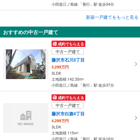
小田急江ノ島線 「善行」駅 徒歩34分
成約でもらえる
新築一戸建てをもっと見る
新築一戸建て
おすすめの中古一戸建て
藤沢市石川2丁目
4,280万円
成約でもらえる
1SLDK
中古一戸建て
土地面積 100.64m
2
小田急江ノ島線 「善行」駅 徒歩34分
藤沢市石川3丁目
3,299万円
3LDK
土地面積 142.35m
2
小田急江ノ島線 「善行」駅 徒歩37分
成約でもらえる
中古一戸建て
藤沢市白旗4丁目
4,299万円
3LDK
土地面積 115m
2
小田急江ノ島線 「善行」駅 徒歩16分