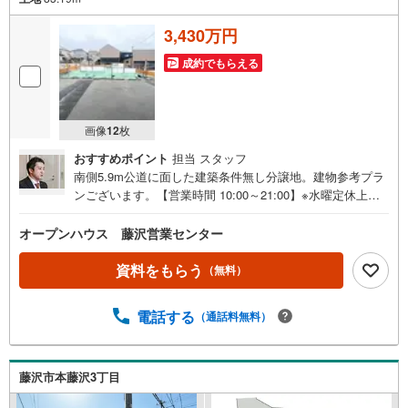
3,430万円
成約でもらえる
画像
12
枚
おすすめポイント
担当 スタッフ
南側5.9m公道に面した建築条件無し分譲地。建物参考プラ
ンございます。【営業時間 10:00～21:00】※水曜定休上記
時間はお電話が繋がりやすくなっております。ぜひお気軽
にご連絡ください！現地を見学される場合は「室内・現地
オープンハウス 藤沢営業センター
を見学する（無料）」ボタンよりご希望の日時をご記入い
ただけますとスムーズにご案内が可能です。◎現地のご案
資料をもらう
（無料）
内について・平日や夜遅い時間帯もご案内が可能 ※定休日
を除く・経験豊富なスタッフが物件詳細を丁寧にご説明い
電話する
（通話料無料）
たします。・車でご自宅や最寄り駅等、ご指定の場所まで
送迎します。・チャイルドシートのご用意ございます。◎
個別FP相談会 無料物件のご紹介だけでなく住宅ローン・
資金のご相談、まずは家探しについて話を聞きたいという
藤沢市本藤沢3丁目
方も大歓迎です！年間8000棟以上の限定物件を発表してい