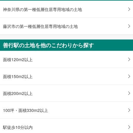
3,499万円
4LDK
神奈川県の第一種低層住居専用地域の土地
土地面積 100.01m
2
小田急江ノ島線 「善行」駅 徒歩26分
藤沢市の第一種低層住居専用地域の土地
善行駅の土地を他のこだわりから探す
面積120m2以上
面積150m2以上
面積200m2以上
100坪・面積330m2以上
駅徒歩10分以内