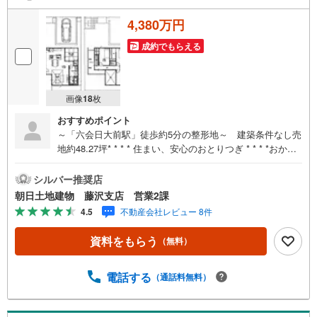
4,380万円
成約でもらえる
画像
18
枚
おすすめポイント
～「六会日大前駅」徒歩約5分の整形地～ 建築条件なし売
地約48.27坪* * * * 住まい、安心のおとりつぎ * * * *おかげ
さまで42周年を迎えることができましたご成約件数7万件達
成!!朝日土地建物グループは地域密着を合言葉に全13店舗
シルバー推奨店
でその地域No.1を目指しております。広告掲載していない
朝日土地建物 藤沢支店 営業2課
物件も多数ございます。色々廻ったけど良い物件が無いな
4.5
不動産会社レビュー 8件
ぁ・・頭金無くても平気・・？お家の買替えってどうする
の・・？etc.まずは何でもお気軽にご相談ください宅地建
資料をもらう
（無料）
物取引士はもちろんファイナンシャルプランナー、住宅ロ
ーンアドバイザー、不動産キャリアパーソン有資格者が最
適なご説明、ご提案を差し上げますお問い合わせをお待ち
電話する
（通話料無料）
しております！創業42年目を迎える湘南エリア地域密着！
藤沢支店！ファイナンシャルプランナー有資格者、住宅ロ