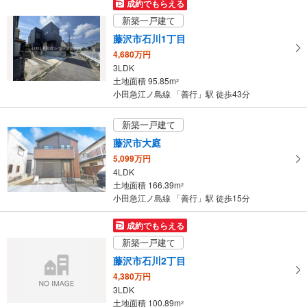
マ
成約でもらえる
イ
新築一戸建て
ペ
藤沢市石川1丁目
ー
4,680万円
ジ
3LDK
に
土地面積 95.85m
2
保
小田急江ノ島線 「善行」駅 徒歩43分
存
す
新築一戸建て
る
藤沢市大庭
5,099万円
4LDK
土地面積 166.39m
2
小田急江ノ島線 「善行」駅 徒歩15分
成約でもらえる
新築一戸建て
藤沢市石川2丁目
4,380万円
3LDK
土地面積 100.89m
2