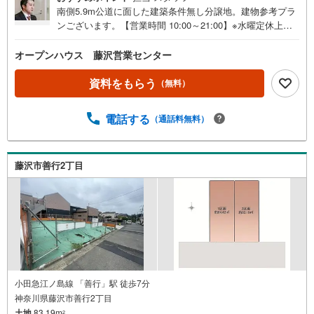
南側5.9m公道に面した建築条件無し分譲地。建物参考プラ
ンございます。【営業時間 10:00～21:00】※水曜定休上記
時間はお電話が繋がりやすくなっております。ぜひお気軽
にご連絡ください！現地を見学される場合は「室内・現地
オープンハウス 藤沢営業センター
を見学する（無料）」ボタンよりご希望の日時をご記入い
ただけますとスムーズにご案内が可能です。◎現地のご案
資料をもらう
（無料）
内について・平日や夜遅い時間帯もご案内が可能 ※定休日
を除く・経験豊富なスタッフが物件詳細を丁寧にご説明い
電話する
（通話料無料）
たします。・車でご自宅や最寄り駅等、ご指定の場所まで
送迎します。・チャイルドシートのご用意ございます。◎
個別FP相談会 無料物件のご紹介だけでなく住宅ローン・
資金のご相談、まずは家探しについて話を聞きたいという
藤沢市善行2丁目
方も大歓迎です！年間8000棟以上の限定物件を発表してい
るオープンハウスだから出会える物件が多数ございます。
ぜひお気軽にご連絡・ご相談ください！※限定物件:当社の
み、もしくは当社を含めた数社でのみご紹介可能なオープ
ンハウス・ディベロップメントの物件
小田急江ノ島線 「善行」駅 徒歩7分
神奈川県藤沢市善行2丁目
土地
83.19m
2