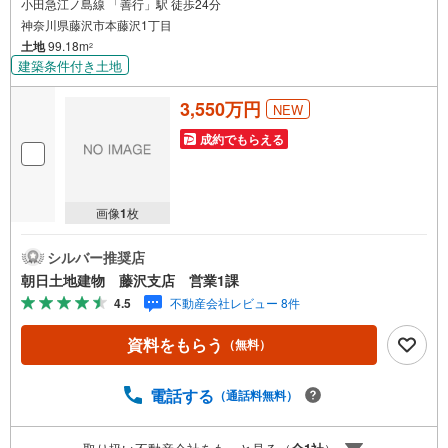
小田急江ノ島線 「善行」駅 徒歩24分
神奈川県藤沢市本藤沢1丁目
土地
99.18m
2
建築条件付き土地
3,550万円
NEW
成約でもらえる
画像
1
枚
シルバー推奨店
朝日土地建物 藤沢支店 営業1課
4.5
不動産会社レビュー 8件
資料をもらう
（無料）
電話する
（通話料無料）