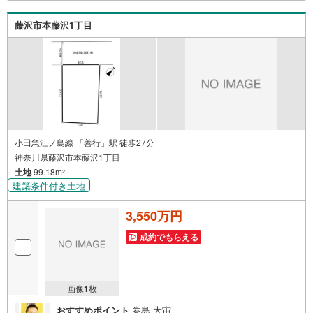
る住宅ローンは優遇金利が0.1％変わるだけで、支払い総額
に大きな変化が生じます。取引の多い弊社は金融機関の特
藤沢市本藤沢1丁目
色、傾向、トレンドを熟知しておりますので、お客様のニ
ーズにあった金融機関をご紹介させて頂きます。
小田急江ノ島線 「善行」駅 徒歩27分
神奈川県藤沢市本藤沢1丁目
土地
99.18m
2
建築条件付き土地
3,550万円
成約でもらえる
画像
1
枚
おすすめポイント
巻島 大宙