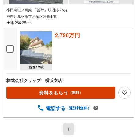
小田急江ノ島線 「善行」駅 徒歩25分
神奈川県横浜市戸塚区東俣野町
土地
266.35m
2
2,790万円
画像
12
枚
株式会社クリップ 横浜支店
資料をもらう
（無料）
電話する
（通話料無料）
1