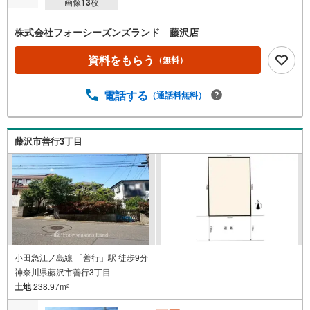
画像
13
枚
株式会社フォーシーズンズランド 藤沢店
資料をもらう
（無料）
電話する
（通話料無料）
藤沢市善行3丁目
小田急江ノ島線 「善行」駅 徒歩9分
神奈川県藤沢市善行3丁目
土地
238.97m
2