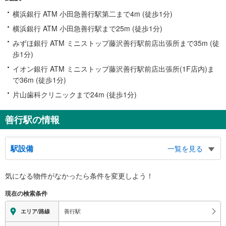
横浜銀行 ATM 小田急善行駅第二まで4m (徒歩1分)
横浜銀行 ATM 小田急善行駅まで25m (徒歩1分)
みずほ銀行 ATM ミニストップ藤沢善行駅前店出張所まで35m (徒
歩1分)
イオン銀行 ATM ミニストップ藤沢善行駅前店出張所(1F店内)ま
で36m (徒歩1分)
片山歯科クリニックまで24m (徒歩1分)
善行駅の情報
駅設備
一覧を見る
バリアフリー状況
気になる物件がなかったら
条件を変更しよう！
※段差なしでの移動経路
（○：有り △：要駅員設備 ×：無し）
現在の検索条件
地上⇔改札⇔ホーム：○
エレベータ
善行駅
エリア/路線
・各ホーム⇔改札