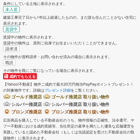
条件にしている土地に表示されます。
未入居
建築工事完了日から1年以上経過したものの、まだ誰も住んだことがない住宅に
表示されます。
賃貸中
賃貸中の物件に表示されます。
賃貸中の物件は、原則ご自身でお住まいいただくことができません。
請求済
その物件が資料請求・お問い合わせ済みの場合に表示されます。
既読
その物件を既にご覧になっている場合に表示されます。
成約でもらえる
【Yahoo!不動産】物件ご成約で最大20万円相当PayPayポイントプレゼント！
の対象物件です。詳細は
プレゼント詳細
をご覧ください。
ゴールド推奨店
ゴールド推奨店 取り扱い物件
シルバー推奨店
シルバー推奨店 取り扱い物件
ブロンズ推奨店
ブロンズ推奨店 取り扱い物件
広告商品を購入している不動産会社のうち、物件情報の正確性、法令遵守、ヤ
フー不動産における成約実績等、当社所定の基準を満たした優良な店舗運営を
実践していると認めた不動産会社（もしくは当該認定を受けた不動産会社の取
扱物件）に表示されます。