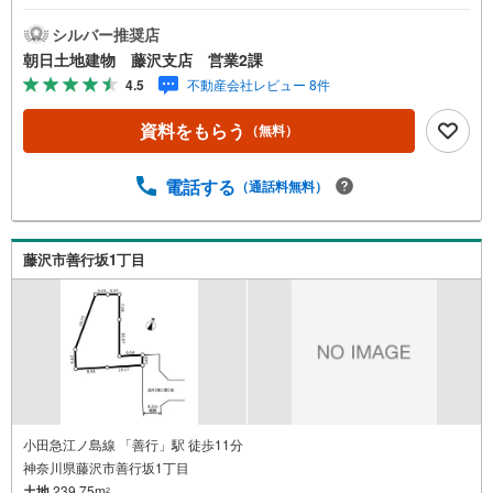
です。■接客スペースとDVDや遊び道具が揃ったキッズコー
ナーなど、お子様にも退屈せずにお過ごし頂けます。■ テ
シルバー推奨店
レワークで作業効率のUP化オウチ時間で人生を豊かにする
朝日土地建物 藤沢支店 営業2課
ためにONとOFFを切り替えて、家族との時間も増えて幸せ
4.5
不動産会社レビュー 8件
マイホームを！■ 住宅ローンのご相談承ります。■住まい選
びはフィーリングも大切です。現地の空気や雰囲気を感じ
資料をもらう
（無料）
てみましょう。営業スタッフまでお問合せくださいませ。■
当日の現地見学も承ります。物件は内装や質感などもそう
ですが住まい選びはフィーリングも大切です。現地の空気
電話する
（通話料無料）
や雰囲気を感じてみましょう。住まいを決める大切な情報
ですお客様のこだわりを聞かせてください！■ ご来店時に
はお車の無料提携駐車場ございます。詳しくは営業スタッ
藤沢市善行坂1丁目
フまでお問合せくださいませ！■周辺の教育施設やスーパ
ー、ドラックストア等の情報、災害情報等がわかる「物件
レポート」お渡します■他の物件と併せてご案内もOK-ご自
宅や指定場所から無料送迎もOK-当日見学もOKです!!
小田急江ノ島線 「善行」駅 徒歩11分
神奈川県藤沢市善行坂1丁目
土地
239.75m
2