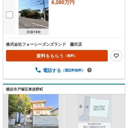
6,280万円
画像
14
枚
株式会社フォーシーズンズランド 藤沢店
資料をもらう
（無料）
電話する
（通話料無料）
横浜市戸塚区東俣野町