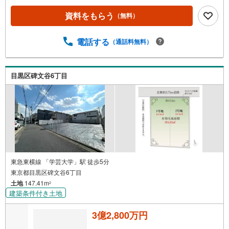
資料をもらう
（無料）
電話する
（通話料無料）
目黒区碑文谷6丁目
東急東横線 「学芸大学」駅 徒歩5分
東京都目黒区碑文谷6丁目
土地
147.41m
2
建築条件付き土地
3億2,800万円