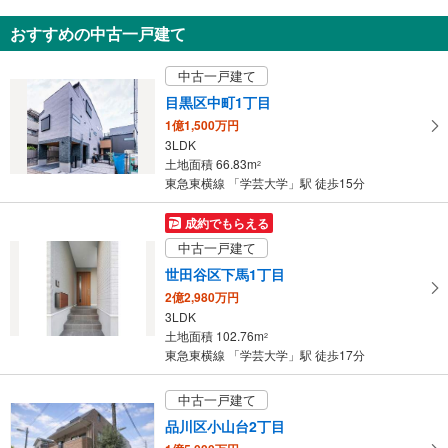
新築一戸建て
おすすめの中古一戸建て
世田谷区下馬4丁目
1億3,380万円
中古一戸建て
1SLDK
土地面積 85.56m
2
目黒区中町1丁目
東急東横線 「学芸大学」駅 徒歩15分
1億1,500万円
3LDK
土地面積 66.83m
2
東急東横線 「学芸大学」駅 徒歩15分
成約でもらえる
中古一戸建て
世田谷区下馬1丁目
2億2,980万円
3LDK
土地面積 102.76m
2
東急東横線 「学芸大学」駅 徒歩17分
中古一戸建て
品川区小山台2丁目