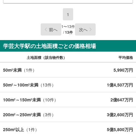
1
1
〜
13
件
前へ
次へ
/
13
件
学芸大学駅の土地面積ごとの価格相場
土地面積（該当物件数）
平均価格
50m
未満
（
1
件）
5,990万円
2
50m
～100m
未満
（
13
件）
1億4,507万円
2
2
100m
～150m
未満
（
10
件）
2億647万円
2
2
200m
～250m
未満
（
3
件）
3億2,600万円
2
2
250m
以上
（
1
件）
5億5,800万円
2