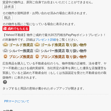
賃貸中の物件は、原則ご自身でお住まいいただくことができません。
請求済
その物件が資料請求・お問い合わせ済みの場合に表示されます。
既読
その物件を既にご覧になっている場合に表示されます。
成約でもらえる
【Yahoo!不動産】物件ご成約で最大20万円相当PayPayポイントプレゼント！
の対象物件です。詳細は
プレゼント詳細
をご覧ください。
ゴールド推奨店
ゴールド推奨店 取り扱い物件
シルバー推奨店
シルバー推奨店 取り扱い物件
ブロンズ推奨店
ブロンズ推奨店 取り扱い物件
広告商品を購入している不動産会社のうち、物件情報の正確性、法令遵守、ヤ
フー不動産における成約実績等、当社所定の基準を満たした優良な店舗運営を
実践していると認めた不動産会社（もしくは当該認定を受けた不動産会社の取
扱物件）に表示されます。
タップすると用語の意味が書かれたポップアップが開きます。
PRマークについて