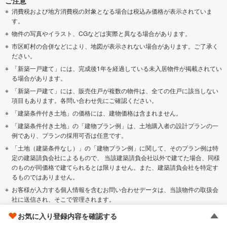
ご注意
消費税および地方消費税の対象となる場合は税込み価格が表示されていま
す。
物件の写真やイラスト、CGなどは実際と異なる場合があります。
市区町村の合併などにより、地図が表示されない場合があります。ご了承く
ださい。
「新築一戸建て」には、完成後1年を経過している未入居物件が掲載されてい
る場合があります。
「新築一戸建て」には、販売住戸が複数の物件は、全ての住戸に該当しない
項目もあります。各問い合わせ先にご確認ください。
「建築条件付き土地」の価格には、建物価格は含まれません。
「建築条件付き土地」の「建物プラン例」は、土地購入者の設計プランの一
例であり、プランの採用可否は任意です。
「土地（建築条件なし）」の「建物プラン例」に関して、そのプラン例は特
定の建築請負会社によるもので、 当該建築請負会社以外で建てた場合、同様
のものが同価格で建てられるとは限りません。また、建築請負会社を特定す
るものではありません。
お客様が入力する個人情報を含むお問い合わせデータは、当該物件の取扱会
社に送信され、そこで管理されます。
お問い合わせをされたお客様へは、取扱会社がご連絡いたします。
お気に入り登録内容を確認する
物件に関するお客様のお問い合わせについては、LINEヤフー株式会社は一切