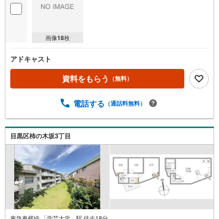
画像
18
枚
アドキャスト
資料をもらう
（無料）
電話する
（通話料無料）
目黒区柿の木坂3丁目
東急東横線 「学芸大学」駅 徒歩18分