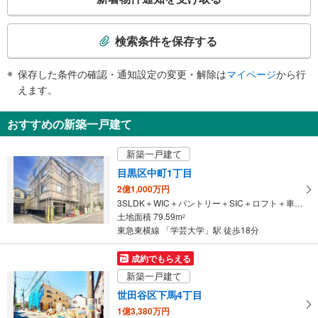
の
《多機能トイレ》
検
・改札内
索
その他
検索条件を保存する
条
・ＡＥＤ
件
・点字運賃表
保存した条件の確認・通知設定の変更・解除は
マイページ
から行
で
・点字シール
えます。
通
知
おすすめの新築一戸建て
を
受
新築一戸建て
け
目黒区中町1丁目
取
2億1,000万円
る
3SLDK＋WIC＋パントリー＋SIC＋ロフト＋車庫1台（*S＝納戸7.9帖）
・
土地面積 79.59m
2
条
東急東横線 「学芸大学」駅 徒歩18分
件
を
成約でもらえる
マ
新築一戸建て
イ
世田谷区下馬4丁目
ペ
1億3,380万円
ー