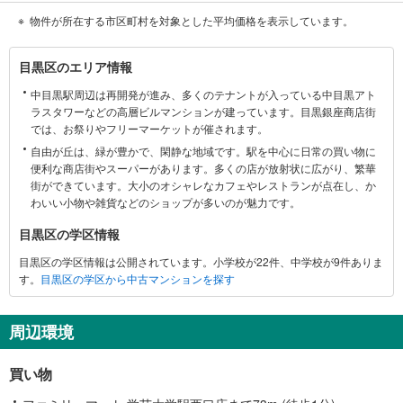
物件が所在する市区町村を対象とした平均価格を表示しています。
目
目黒区のエリア情報
黒
中目黒駅周辺は再開発が進み、多くのテナントが入っている中目黒アト
区
ラスタワーなどの高層ビルマンションが建っています。目黒銀座商店街
に
では、お祭りやフリーマーケットが催されます。
関
自由が丘は、緑が豊かで、閑静な地域です。駅を中心に日常の買い物に
す
便利な商店街やスーパーがあります。多くの店が放射状に広がり、繁華
る
街ができています。大小のオシャレなカフェやレストランが点在し、か
情
わいい小物や雑貨などのショップが多いのが魅力です。
報
目黒区の学区情報
目黒区の学区情報は公開されています。小学校が22件、中学校が9件ありま
す。
目黒区の学区から中古マンションを探す
周辺環境
買い物