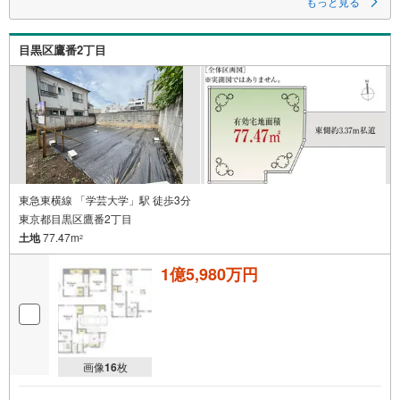
もっと見る
目黒区鷹番2丁目
東急東横線 「学芸大学」駅 徒歩3分
東京都目黒区鷹番2丁目
土地
77.47m
2
1億5,980万円
画像
16
枚