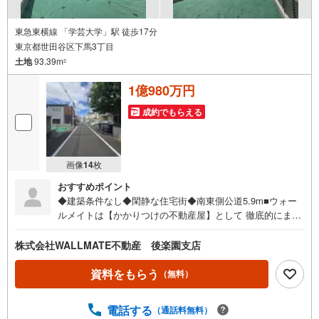
東急東横線 「学芸大学」駅 徒歩17分
東京都世田谷区下馬3丁目
土地
93.39m
2
1億980万円
成約でもらえる
画像
14
枚
おすすめポイント
◆建築条件なし◆閑静な住宅街◆南東側公道5.9m■ウォー
ルメイトは【かかりつけの不動産屋】として 徹底的にまで
顧客主義を貫く事をお約束いたします ■都心エリアに特化
した情報網を駆使し、最良の不動産をご提案 ■住宅ローン
株式会社WALLMATE不動産 後楽園支店
シュミレーション無料相談会 毎日随時開催中 ■ウォール
メイトオリジナルの住宅購入・住替え等について 分かりや
資料をもらう
（無料）
すく解説したガイドブックをご希望者様に【無料プレゼン
ト】
電話する
（通話料無料）