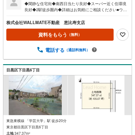
◆閑静な住宅街◆南西日当たり良好◆スーパー近く住環境
良好◆2駅徒歩圏内◆詳細はお気軽にご相談ください■ウォ
ールメイトは【かかりつけの不動産屋】として 徹底的にま
で顧客主義を貫く事をお約束いたします■都心エリアに特化
株式会社WALLMATE不動産 恵比寿支店
した情報網を駆使し、最良の不動産をご提案■住宅ローンシ
ュミレーション無料相談会 毎日随時開催中■ウォールメイ
資料をもらう
（無料）
トオリジナルの住宅購入・住替え等について 分かりやすく
解説したガイドブックをご希望者様に【無料プレゼント】
電話する
（通話料無料）
～弊社ホームページ～～
目黒区下目黒6丁目
東急東横線 「学芸大学」駅 徒歩20分
東京都目黒区下目黒6丁目
土地
347.37m
2