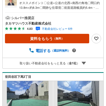
オススメポイント〇公道×公道の北西×南西の角地〇間口約
13.8m×約8.3m〇閑静な住環境〇前面道路幅員約5.4m・約1
1m〇更地渡し〇建築条件無し※ライフラインの引き込みに
は別途費用がかかる場合が御座います。その費用は買主様
シルバー推奨店
負担となります。※北西側一部が都市計画道路の計画線がか
タカマツハウス不動産株式会社
かっております。建築条件無しで解体後の引渡しの土地に
4.83
不動産会社レビュー 6件
なります。閑静な住環境の南西角地で邸宅を建築したい方
におススメな土地で御座います。建物参考プラン・プレゼ
資料をもらう
（無料）
ンテーションは無償で行わせて頂きますので、お気軽にお
問合せくださいませ。
電話する
（通話料無料）
取り扱い不動産会社をもっと見る（
全
1
社
）
世田谷区下馬3丁目