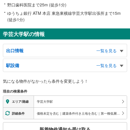
野口歯科医院まで25m (徒歩1分)
ゆうちょ銀行 ATM 本店 東急東横線学芸大学駅出張所まで15m
(徒歩1分)
学芸大学駅の情報
出口情報
一覧を見る
東口
駅設備
一覧を見る
目黒通り、鷹番郵便局、東京地裁民事執行センター
西口
バリアフリー状況
気になる物件がなかったら
条件を変更しよう！
駒沢通り、碑文谷公園
※段差なしでの移動経路
（○：有り △：要駅員設備 ×：無し）
現在の検索条件
地上⇔改札⇔ホーム：○
エレベータ
学芸大学駅
エリア/路線
・ホーム⇔改札
エスカレータ
価格未定を含む｜建築条件付き土地を含む｜第一種低層住居専用地域
詳細条件
・ホーム⇔改札
こ
トイレ
新着物件通知を受け取る