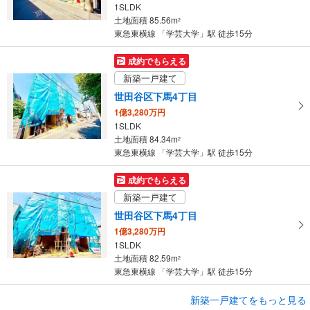
1SLDK
ジ
土地面積 85.56m
2
に
東急東横線 「学芸大学」駅 徒歩15分
保
存
成約でもらえる
す
新築一戸建て
る
世田谷区下馬4丁目
1億3,280万円
1SLDK
土地面積 84.34m
2
東急東横線 「学芸大学」駅 徒歩15分
成約でもらえる
新築一戸建て
世田谷区下馬4丁目
1億3,280万円
1SLDK
土地面積 82.59m
2
東急東横線 「学芸大学」駅 徒歩15分
成約でもらえる
新築一戸建てをもっと見る