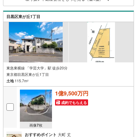
目黒区東が丘1丁目
東急東横線 「学芸大学」駅 徒歩20分
東京都目黒区東が丘1丁目
土地
115.7m
2
1億9,500万円
成約でもらえる
画像
7
枚
おすすめポイント
大町 丈