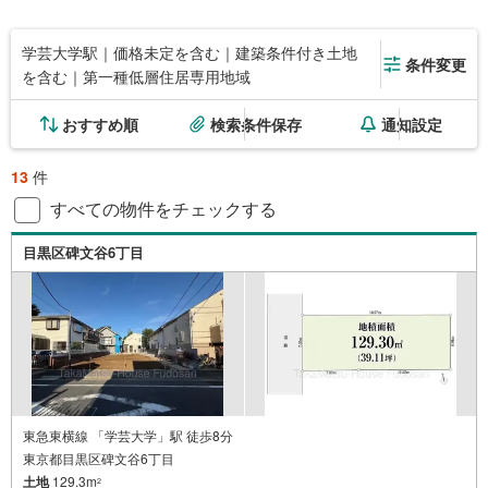
学芸大学駅｜価格未定を含む｜建築条件付き土地
条件変更
を含む｜第一種低層住居専用地域
おすすめ順
検索条件保存
通知設定
13
件
すべての物件をチェックする
目黒区碑文谷6丁目
東急東横線 「学芸大学」駅 徒歩8分
東京都目黒区碑文谷6丁目
土地
129.3m
2