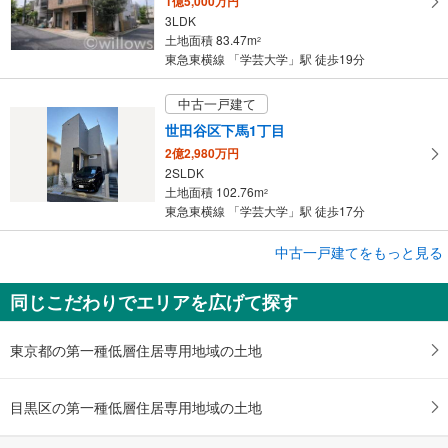
1億5,000万円
3LDK
土地面積 83.47m
2
東急東横線 「学芸大学」駅 徒歩19分
中古一戸建て
世田谷区下馬1丁目
2億2,980万円
2SLDK
土地面積 102.76m
2
東急東横線 「学芸大学」駅 徒歩17分
中古一戸建てをもっと見る
中古一戸建て
目黒区五本木2丁目
同じこだわりでエリアを広げて探す
4億円
4LDK
土地面積 133.88m
2
東京都の第一種低層住居専用地域の土地
東急東横線 「学芸大学」駅 徒歩11分
目黒区の第一種低層住居専用地域の土地