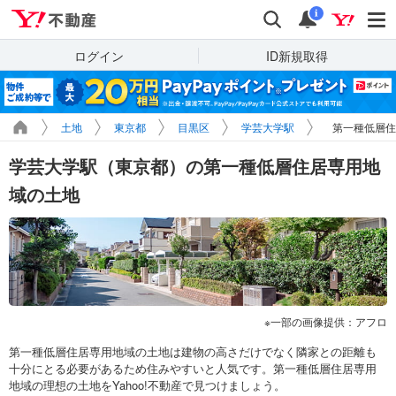
Yahoo!不動産
検索
通知
i
ログイン
ID新規取得
土地
東京都
目黒区
学芸大学駅
第一種低層住
学芸大学駅（東京都）の第一種低層住居専用地
域の土地
一部の画像提供：アフロ
第一種低層住居専用地域の土地は建物の高さだけでなく隣家との距離も
十分にとる必要があるため住みやすいと人気です。第一種低層住居専用
地域の理想の土地をYahoo!不動産で見つけましょう。