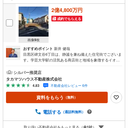
2億4,800万円
成約でもらえる
画像
9
枚
おすすめポイント
新井 健哉
目黒区碑文谷6丁目は、静謐を兼ね備えた住宅街でございま
す。学芸大学駅の活気ある商店街と地域を象徴するイオン
スタイル碑文谷の利便性を享受しながら、碑文谷公園の豊
かな自然を日常の庭として暮らせる環境が整っています。
シルバー推奨店
教育・福祉面では、目黒区独自の高校生までの医療費無償
タカマツハウス不動産株式会社
化や、小中学校の給食費・修学旅行費の全額補助などの支
4.83
不動産会社レビュー 6件
援体制は全どの世代の方も豊かな時を刻めるであろう場所
で御座います。
資料をもらう
（無料）
電話する
（通話料無料）
取り扱い不動産会社をもっと見る（
全
1
社
）