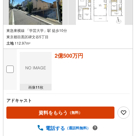
東急東横線 「学芸大学」駅 徒歩10分
東京都目黒区碑文谷5丁目
土地
112.97m
2
2億500万円
画像
11
枚
アドキャスト
資料をもらう
（無料）
電話する
（通話料無料）