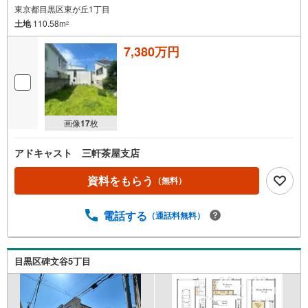
東京都目黒区東が丘1丁目
土地
110.58m
2
7,380万円
画像
17
枚
アドキャスト 三軒茶屋支店
資料をもらう
（無料）
電話する
（通話料無料）
目黒区碑文谷5丁目