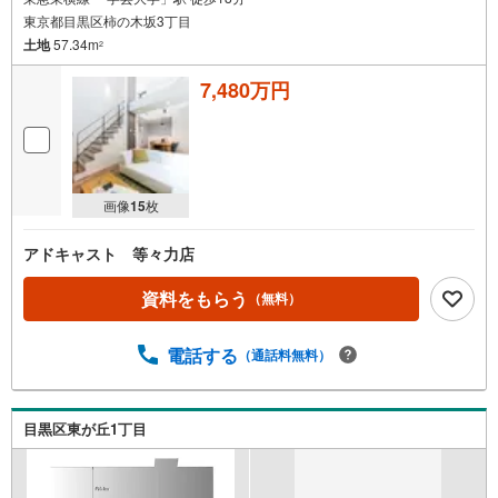
東京都目黒区柿の木坂3丁目
土地
57.34m
2
7,480万円
画像
15
枚
アドキャスト 等々力店
資料をもらう
（無料）
電話する
（通話料無料）
目黒区東が丘1丁目