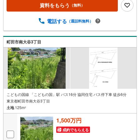
【年中無休/9:00～21:00】人気物件は特にお問い合わせが
資料をもらう
（無料）
集中するため、お早めにお電話下さい。「室内・現地を見
学する」ボタンよりご予約頂くとご見学がスムーズです。■
その他、各種ご相談も承っております。○住宅ローンのご相
電話する
（通話料無料）
談○ライフプランのシミュレーション■住まいの広場TOWN
Sからお客様へ経験豊富なスタッフが親身になってお客様
に合った物件をご紹介させて頂きます！ /他社様掲載物件も
町田市南大谷3丁目
併せてご紹介可能ですのでお気軽にお問い合わせ下さい♪
駐車場もございますので、お車でのお越しも大歓迎です！
こどもの国線 「こどもの国」駅 バス16分 協同住宅 バス停下車 徒歩6分
東京都町田市南大谷3丁目
土地
125m
2
1,500万円
成約でもらえる