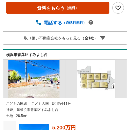
合言葉に全13店舗でその地域No.1を目指しております。広
資料をもらう
（無料）
告掲載していない物件も多数ございます。色々廻ったけど
良い物件が無いなぁ・・頭金無くても平気・・？お家の買
替えってどうするの・・？etc.まずは何でもお気軽にご相
電話する
（通話料無料）
談ください！有資格者が丁寧にご説明させていただきま
す！お問い合わせをお待ちしております!!
取り扱い不動産会社をもっと見る（
全
1
社
）
横浜市青葉区すみよし台
こどもの国線 「こどもの国」駅 徒歩11分
神奈川県横浜市青葉区すみよし台
土地
128.5m
2
5,200万円