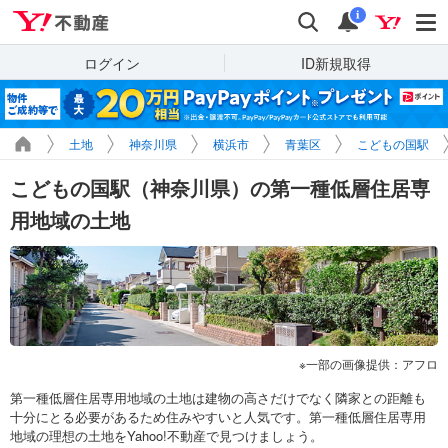
Yahoo!不動産
検索
通知
i
ログイン
ID新規取得
土地
神奈川県
横浜市
青葉区
こどもの国駅
こどもの国駅（神奈川県）の第一種低層住居専
用地域の土地
一部の画像提供：アフロ
第一種低層住居専用地域の土地は建物の高さだけでなく隣家との距離も
十分にとる必要があるため住みやすいと人気です。第一種低層住居専用
地域の理想の土地をYahoo!不動産で見つけましょう。