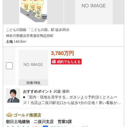
自宅や指定場所から無料送迎もOK-当日見学もOKです！
こどもの国線 「こどもの国」駅 徒歩35分
神奈川県横浜市青葉区鴨志田町
土地
143.6m
2
3,780万円
成約でもらえる
画像
15
枚
おすすめポイント
武藤 優和
■「室内・現地を見学する」ボタンより予約頂くとスムー
ズ！当店は二俣川駅北口から徒歩1分の立地！青い看板が目
印です。■接客スペースとDVDや遊び道具が揃ったキッズコ
ーナーなど、お子様にも退屈せずにお過ごし頂けます。■
ゴールド推奨店
テレワークで作業効率のUP化オウチ時間で人生を豊かにす
朝日土地建物 二俣川支店 営業3課
るためにONとOFFを切り替えて、家族との時間も増えて幸