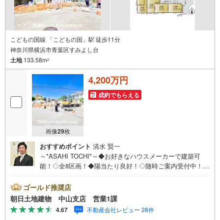
こどもの国線 「こどもの国」駅 徒歩11分
神奈川県横浜市青葉区すみよし台
土地
133.58m
2
4,200万円
成約でもらえる
画像
29
枚
おすすめポイント
清水 賢一
～*ASAHI TOCHI*～◆お好きなハウスメーカーで建築可
能！◇全8区画！◆陽当たり良好！◇随時ご案内受付中！◆
お気軽にお問い合わせください！* * * * 住まい、安心のお
とりつぎ * * * *おかげさまで42周年を迎えることができま
ゴールド推奨店
した♪ご成約件数7万件達成!!☆当日のご見学も対応可能で
朝日土地建物 中山支店 営業1課
す！☆JR横浜線「中山」駅徒歩1分！☆ご予約は『朝日土
4.67
不動産会社レビュー 28件
地建物中山店』まで！朝日土地建物グループは地域密着を