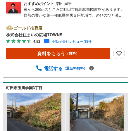
おすすめポイント
岸田 周平
家から296mのところに町田市鶴川駅前図書館があります。
自然の豊かな第一種低層住居専用地域で、のびのびと暮ら
してみませんか。住宅用地なので住みやすい環境が整って
おり、戸建てをお考えの方におすすめです。土地購入をお
ゴールド推奨店
考えの方におすすめなのがこちらの売地。土地面積は229平
株式会社住まいの広場TOWNS
米（公簿）となっております。【年中無休/9:00～21:00】
4.52
不動産会社レビュー 38件
人気物件は特にお問い合わせが集中するため、お早めにお
電話下さい。「室内・現地を見学する」ボタンよりご予約
資料をもらう
（無料）
頂くとご見学がスムーズです。■その他、各種ご相談も承っ
ております。○住宅ローンのご相談○ライフプランのシミュ
レーション■住まいの広場TOWNSからお客様へ経験豊富な
電話する
（通話料無料）
スタッフが親身になってお客様に合った物件をご紹介させ
て頂きます！ /他社様掲載物件も併せてご紹介可能ですので
お気軽にお問い合わせ下さい♪駐車場もございますので、
町田市玉川学園3丁目
お車でのお越しも大歓迎です！