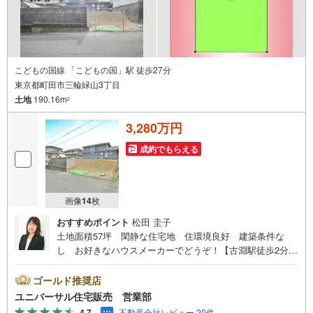
自宅や指定場所から無料送迎もOK-当日見学もOKです！
こどもの国線 「こどもの国」駅 徒歩27分
東京都町田市三輪緑山3丁目
土地
190.16m
2
3,280万円
成約でもらえる
画像
14
枚
おすすめポイント
松田 圭子
土地面積57坪 閑静な住宅地 住環境良好 建築条件な
し お好きなハウスメーカーでどうぞ！【古淵駅徒歩2分！
店舗前駐車場完備！】弊社は1993年に相模原にて開業し、
地元の相模原・町田を中心に数多くのお客様の住まい探し
ゴールド推奨店
を支えてまいりました。「安心に・丁寧に・分かりやす
ユニバーサル住宅販売 営業部
く」を心がけながら皆様のお役に立ちたいと思います。
4.7
不動産会社レビュー 20件