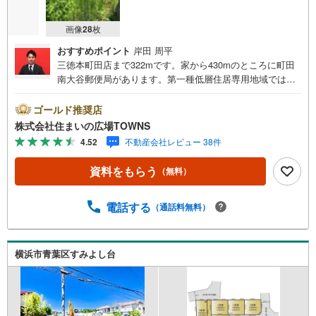
画像
28
枚
おすすめポイント
岸田 周平
三徳本町田店まで322mです。家から430mのところに町田
南大谷郵便局があります。第一種低層住居専用地域では主
に1～2階建ての低層住宅がゆったりと立ち並ぶような住宅
街が形成される傾向にあります。土地面積は125平米（公
ゴールド推奨店
簿）です。売地をお探しの方には、こちらの売地はいかが
株式会社住まいの広場TOWNS
でしょうか。住宅用地なので住まいに適した周辺環境の整
4.52
不動産会社レビュー 38件
っており、快適な生活が期待できるのではないでしょう
か。【年中無休/9:00～21:00】人気物件は特にお問い合わ
資料をもらう
（無料）
せが集中するため、お早めにお電話下さい。「室内・現地
を見学する」ボタンよりご予約頂くとご見学がスムーズで
す。■その他、各種ご相談も承っております。○住宅ローン
電話する
（通話料無料）
のご相談○ライフプランのシミュレーション■住まいの広場
TOWNSからお客様へ経験豊富なスタッフが親身になってお
客様に合った物件をご紹介させて頂きます！ /他社様掲載物
横浜市青葉区すみよし台
件も併せてご紹介可能ですのでお気軽にお問い合わせ下さ
い♪駐車場もございますので、お車でのお越しも大歓迎で
す！