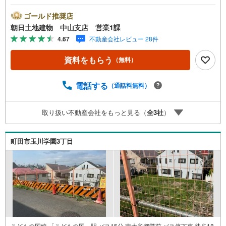
お気軽にお問い合わせください！* * * * 住まい、安心のお
とりつぎ * * * *おかげさまで42周年を迎えることができま
ゴールド推奨店
した♪ご成約件数7万件達成!!☆当日のご見学も対応可能で
朝日土地建物 中山支店 営業1課
す！☆JR横浜線「中山」駅徒歩1分！☆ご予約は『朝日土
4.67
不動産会社レビュー 28件
地建物中山店』まで！朝日土地建物グループは地域密着を
合言葉に全13店舗でその地域No.1を目指しております。広
資料をもらう
（無料）
告掲載していない物件も多数ございます。色々廻ったけど
良い物件が無いなぁ・・頭金無くても平気・・？お家の買
替えってどうするの・・？etc.まずは何でもお気軽にご相
電話する
（通話料無料）
談ください！有資格者が丁寧にご説明させていただきま
す！お問い合わせをお待ちしております!!
取り扱い不動産会社をもっと見る（
全
3
社
）
町田市玉川学園3丁目
こどもの国線 「こどもの国」駅 バス15分 南大谷都営前 バス停下車 徒歩18