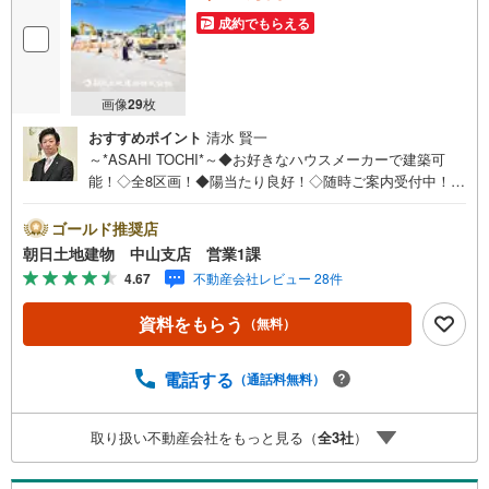
成約でもらえる
画像
29
枚
おすすめポイント
清水 賢一
～*ASAHI TOCHI*～◆お好きなハウスメーカーで建築可
能！◇全8区画！◆陽当たり良好！◇随時ご案内受付中！◆
お気軽にお問い合わせください！* * * * 住まい、安心のお
とりつぎ * * * *おかげさまで42周年を迎えることができま
ゴールド推奨店
した♪ご成約件数7万件達成!!☆当日のご見学も対応可能で
朝日土地建物 中山支店 営業1課
す！☆JR横浜線「中山」駅徒歩1分！☆ご予約は『朝日土
4.67
不動産会社レビュー 28件
地建物中山店』まで！朝日土地建物グループは地域密着を
合言葉に全13店舗でその地域No.1を目指しております。広
資料をもらう
（無料）
告掲載していない物件も多数ございます。色々廻ったけど
良い物件が無いなぁ・・頭金無くても平気・・？お家の買
替えってどうするの・・？etc.まずは何でもお気軽にご相
電話する
（通話料無料）
談ください！有資格者が丁寧にご説明させていただきま
す！お問い合わせをお待ちしております!!
取り扱い不動産会社をもっと見る（
全
3
社
）