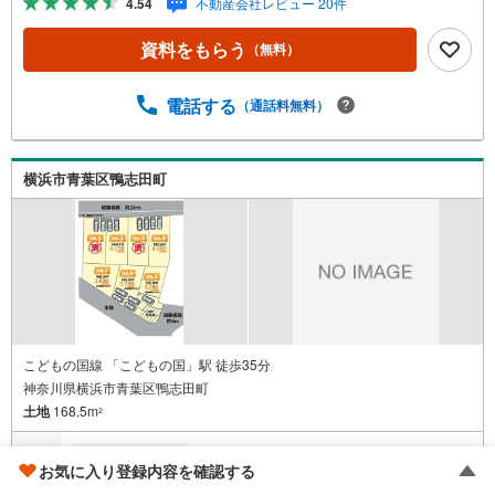
4.54
不動産会社レビュー 20件
せマイホームを！■ 住宅ローンのご相談承ります。■住まい
選びはフィーリングも大切です。現地の空気や雰囲気を感
資料をもらう
（無料）
じてみましょう。営業スタッフまでお問合せくださいま
せ。■当日の現地見学も承ります。物件は内装や質感なども
そうですが住まい選びはフィーリングも大切です。現地の
電話する
（通話料無料）
空気や雰囲気を感じてみましょう。住まいを決める大切な
情報ですお客様のこだわりを聞かせてください！■ ご来店
時にはお車の無料提携駐車場ございます。詳しくは営業ス
横浜市青葉区鴨志田町
タッフまでお問合せくださいませ！■周辺の教育施設やスー
パー、ドラックストア等の情報、災害情報等がわかる「物
件レポート」お渡します■他の物件と併せてご案内もOK-ご
自宅や指定場所から無料送迎もOK-当日見学もOKです！
こどもの国線 「こどもの国」駅 徒歩35分
神奈川県横浜市青葉区鴨志田町
土地
168.5m
2
3,880万円
お気に入り登録内容を確認する
成約でもらえる