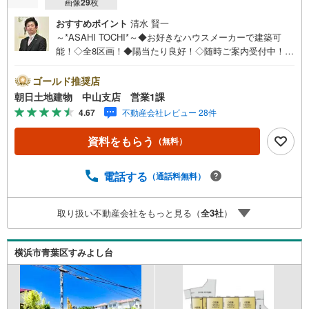
画像
29
枚
おすすめポイント
清水 賢一
～*ASAHI TOCHI*～◆お好きなハウスメーカーで建築可
能！◇全8区画！◆陽当たり良好！◇随時ご案内受付中！◆
お気軽にお問い合わせください！* * * * 住まい、安心のお
とりつぎ * * * *おかげさまで42周年を迎えることができま
ゴールド推奨店
した♪ご成約件数7万件達成!!☆当日のご見学も対応可能で
朝日土地建物 中山支店 営業1課
す！☆JR横浜線「中山」駅徒歩1分！☆ご予約は『朝日土
4.67
不動産会社レビュー 28件
地建物中山店』まで！朝日土地建物グループは地域密着を
合言葉に全13店舗でその地域No.1を目指しております。広
資料をもらう
（無料）
告掲載していない物件も多数ございます。色々廻ったけど
良い物件が無いなぁ・・頭金無くても平気・・？お家の買
替えってどうするの・・？etc.まずは何でもお気軽にご相
電話する
（通話料無料）
談ください！有資格者が丁寧にご説明させていただきま
す！お問い合わせをお待ちしております!!
取り扱い不動産会社をもっと見る（
全
3
社
）
横浜市青葉区すみよし台