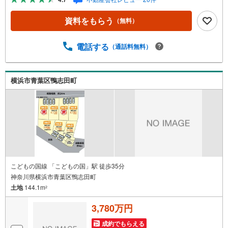
【何でもご相談ください！】不動産のご相談もお気軽にご
連絡ください物件詳細のことはもちろん、売却相談、ロー
資料をもらう
（無料）
ン診断等何でもご相談くださいお客様のお力になります
【営業時間 9:00～20:00】上記時間はお電話が繋がりやす
くなっております人気物件には特に問い合わせが集中する
電話する
（通話料無料）
ため、お早めにご連絡ください。「室内・現地を見学す
る」ボタンよりご予約いただくとご見学がスムーズです
横浜市青葉区鴨志田町
こどもの国線 「こどもの国」駅 徒歩35分
神奈川県横浜市青葉区鴨志田町
土地
144.1m
2
3,780万円
成約でもらえる