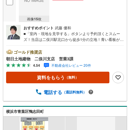
画像
15
枚
おすすめポイント
武藤 優和
■「室内・現地を見学する」ボタンより予約頂くとスムー
ズ！当店は二俣川駅北口から徒歩1分の立地！青い看板が目
印です。■接客スペースとDVDや遊び道具が揃ったキッズコ
ーナーなど、お子様にも退屈せずにお過ごし頂けます。■
ゴールド推奨店
テレワークで作業効率のUP化オウチ時間で人生を豊かにす
朝日土地建物 二俣川支店 営業3課
るためにONとOFFを切り替えて、家族との時間も増えて幸
4.54
不動産会社レビュー 20件
せマイホームを！■ 住宅ローンのご相談承ります。■住まい
選びはフィーリングも大切です。現地の空気や雰囲気を感
資料をもらう
（無料）
じてみましょう。営業スタッフまでお問合せくださいま
せ。■当日の現地見学も承ります。物件は内装や質感なども
そうですが住まい選びはフィーリングも大切です。現地の
電話する
（通話料無料）
空気や雰囲気を感じてみましょう。住まいを決める大切な
情報ですお客様のこだわりを聞かせてください！■ ご来店
時にはお車の無料提携駐車場ございます。詳しくは営業ス
横浜市青葉区鴨志田町
タッフまでお問合せくださいませ！■周辺の教育施設やスー
パー、ドラックストア等の情報、災害情報等がわかる「物
件レポート」お渡します■他の物件と併せてご案内もOK-ご