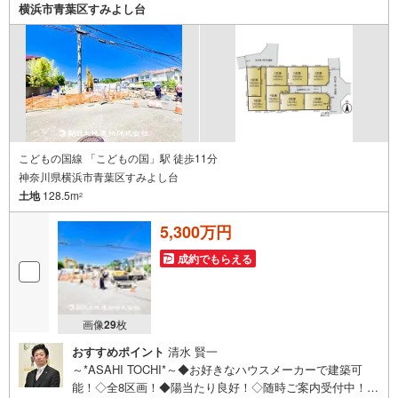
横浜市青葉区すみよし台
こどもの国線 「こどもの国」駅 徒歩11分
神奈川県横浜市青葉区すみよし台
土地
128.5m
2
5,300万円
成約でもらえる
画像
29
枚
おすすめポイント
清水 賢一
～*ASAHI TOCHI*～◆お好きなハウスメーカーで建築可
能！◇全8区画！◆陽当たり良好！◇随時ご案内受付中！◆