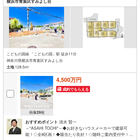
横浜市青葉区すみよし台
こどもの国線 「こどもの国」駅 徒歩11分
神奈川県横浜市青葉区すみよし台
土地
128.5m
2
4,500万円
成約でもらえる
画像
29
枚
おすすめポイント
清水 賢一
～*ASAHI TOCHI*～◆お好きなハウスメーカーで建築可
能！◇全8区画！◆陽当たり良好！◇随時ご案内受付中！◆