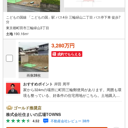
こどもの国線 「こどもの国」駅 バス4分 三輪緑山二丁目 バス停下車 徒歩7
分
東京都町田市三輪緑山3丁目
土地
190.16m
2
3,280万円
成約でもらえる
画像
28
枚
おすすめポイント
岸田 周平
家から324mの場所に町田三輪郵便局があります。周囲も環
境も整っている、好条件の住宅用地がこちら。土地購入を
考えている方、一度チェックして頂きたいのがこちらの売
地です。住みやすい空間の条件の1つに前面道路が6m以上
ゴールド推奨店
あるところを入れてみては。第一種低層住居専用地域はス
株式会社住まいの広場TOWNS
トレスフリーな生活を送ることができ、静かな生活に適し
4.52
不動産会社レビュー 38件
ています。土地面積は190.16平米（実測）でございます。