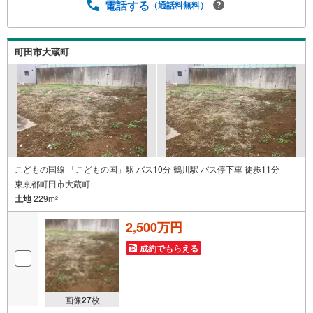
談も承っております。○住宅ローンのご相談○ライフプラン
電話する
（通話料無料）
のシミュレーション■住まいの広場TOWNSからお客様へ経
験豊富なスタッフが親身になってお客様に合った物件をご
紹介させて頂きます！ /他社様掲載物件も併せてご紹介可能
町田市大蔵町
ですのでお気軽にお問い合わせ下さい♪駐車場もございま
すので、お車でのお越しも大歓迎です！
こどもの国線 「こどもの国」駅 バス10分 鶴川駅 バス停下車 徒歩11分
東京都町田市大蔵町
土地
229m
2
2,500万円
成約でもらえる
画像
27
枚