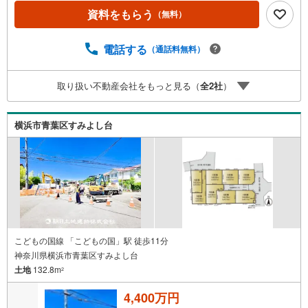
合言葉に全13店舗でその地域No.1を目指しております。広
資料をもらう
（無料）
告掲載していない物件も多数ございます。色々廻ったけど
良い物件が無いなぁ・・頭金無くても平気・・？お家の買
替えってどうするの・・？etc.まずは何でもお気軽にご相
電話する
（通話料無料）
談ください！有資格者が丁寧にご説明させていただきま
す！お問い合わせをお待ちしております!!
取り扱い不動産会社をもっと見る（
全
2
社
）
横浜市青葉区すみよし台
こどもの国線 「こどもの国」駅 徒歩11分
神奈川県横浜市青葉区すみよし台
土地
132.8m
2
4,400万円