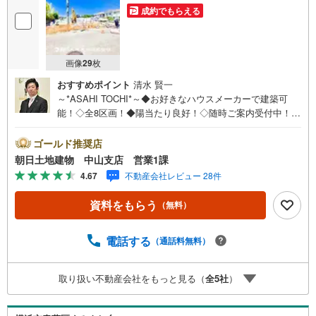
成約でもらえる
画像
29
枚
おすすめポイント
清水 賢一
～*ASAHI TOCHI*～◆お好きなハウスメーカーで建築可
能！◇全8区画！◆陽当たり良好！◇随時ご案内受付中！◆
お気軽にお問い合わせください！* * * * 住まい、安心のお
とりつぎ * * * *おかげさまで42周年を迎えることができま
ゴールド推奨店
した♪ご成約件数7万件達成!!☆当日のご見学も対応可能で
朝日土地建物 中山支店 営業1課
す！☆JR横浜線「中山」駅徒歩1分！☆ご予約は『朝日土
4.67
不動産会社レビュー 28件
地建物中山店』まで！朝日土地建物グループは地域密着を
合言葉に全13店舗でその地域No.1を目指しております。広
資料をもらう
（無料）
告掲載していない物件も多数ございます。色々廻ったけど
良い物件が無いなぁ・・頭金無くても平気・・？お家の買
替えってどうするの・・？etc.まずは何でもお気軽にご相
電話する
（通話料無料）
談ください！有資格者が丁寧にご説明させていただきま
す！お問い合わせをお待ちしております!!
取り扱い不動産会社をもっと見る（
全
5
社
）