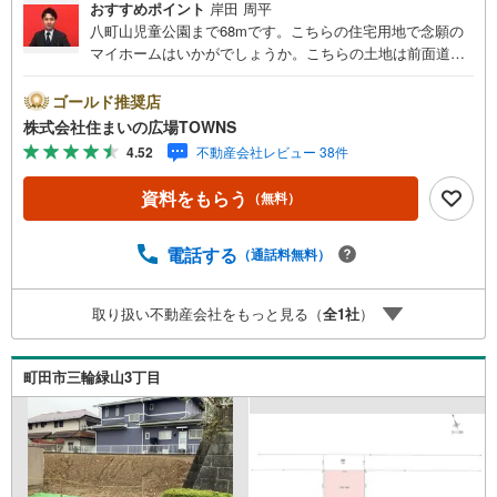
おすすめポイント
岸田 周平
八町山児童公園まで68mです。こちらの住宅用地で念願の
マイホームはいかがでしょうか。こちらの土地は前面道路6
m以上です。土地面積は272.44平米（公簿）あります。開
放的で明るく快適に過ごすことができる第一種低層住居専
ゴールド推奨店
用地域は、ニーズも高くおすすめです。コチラの土地は売
株式会社住まいの広場TOWNS
地となっており、土地購入予定の方にお勧めです。【年中
4.52
不動産会社レビュー 38件
無休/9:00～21:00】人気物件は特にお問い合わせが集中す
るため、お早めにお電話下さい。「室内・現地を見学す
資料をもらう
（無料）
る」ボタンよりご予約頂くとご見学がスムーズです。■その
他、各種ご相談も承っております。○住宅ローンのご相談○
ライフプランのシミュレーション■住まいの広場TOWNSか
電話する
（通話料無料）
らお客様へ経験豊富なスタッフが親身になってお客様に合
った物件をご紹介させて頂きます！ /他社様掲載物件も併せ
取り扱い不動産会社をもっと見る（
全
1
社
）
てご紹介可能ですのでお気軽にお問い合わせ下さい♪駐車
場もございますので、お車でのお越しも大歓迎です！
町田市三輪緑山3丁目