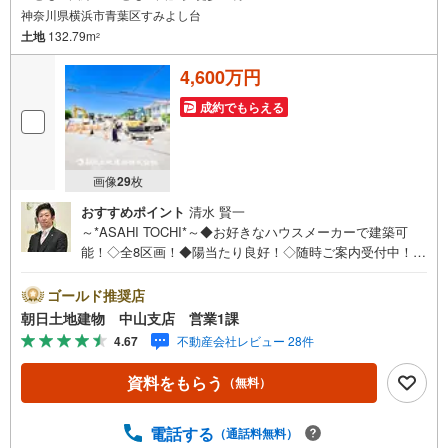
神奈川県横浜市青葉区すみよし台
土地
132.79m
2
4,600万円
成約でもらえる
画像
29
枚
おすすめポイント
清水 賢一
～*ASAHI TOCHI*～◆お好きなハウスメーカーで建築可
能！◇全8区画！◆陽当たり良好！◇随時ご案内受付中！◆
お気軽にお問い合わせください！* * * * 住まい、安心のお
とりつぎ * * * *おかげさまで42周年を迎えることができま
ゴールド推奨店
した♪ご成約件数7万件達成!!☆当日のご見学も対応可能で
朝日土地建物 中山支店 営業1課
す！☆JR横浜線「中山」駅徒歩1分！☆ご予約は『朝日土
4.67
不動産会社レビュー 28件
地建物中山店』まで！朝日土地建物グループは地域密着を
合言葉に全13店舗でその地域No.1を目指しております。広
資料をもらう
（無料）
告掲載していない物件も多数ございます。色々廻ったけど
良い物件が無いなぁ・・頭金無くても平気・・？お家の買
替えってどうするの・・？etc.まずは何でもお気軽にご相
電話する
（通話料無料）