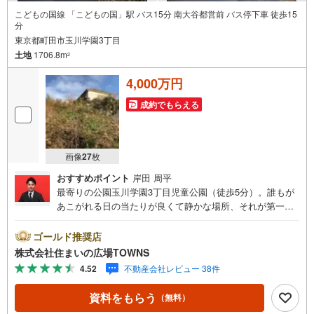
こどもの国線 「こどもの国」駅 バス15分 南大谷都営前 バス停下車 徒歩15
分
東京都町田市玉川学園3丁目
土地
1706.8m
2
4,000万円
成約でもらえる
画像
27
枚
おすすめポイント
岸田 周平
最寄りの公園玉川学園3丁目児童公園（徒歩5分）。誰もが
あこがれる日の当たりが良くて静かな場所、それが第一種
低層住居専用地域です。駅から徒歩10分圏内に立地してい
ます。土地面積は1706.8平米（実測）あります。売地をお
ゴールド推奨店
探しの方におすすめの土地です。【年中無休/9:00～21:0
株式会社住まいの広場TOWNS
0】人気物件は特にお問い合わせが集中するため、お早めに
4.52
不動産会社レビュー 38件
お電話下さい。「室内・現地を見学する」ボタンよりご予
約頂くとご見学がスムーズです。■その他、各種ご相談も承
資料をもらう
（無料）
っております。○住宅ローンのご相談○ライフプランのシミ