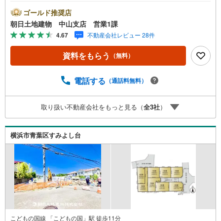
お気軽にお問い合わせください！* * * * 住まい、安心のお
とりつぎ * * * *おかげさまで42周年を迎えることができま
ゴールド推奨店
した♪ご成約件数7万件達成!!☆当日のご見学も対応可能で
朝日土地建物 中山支店 営業1課
す！☆JR横浜線「中山」駅徒歩1分！☆ご予約は『朝日土
4.67
不動産会社レビュー 28件
地建物中山店』まで！朝日土地建物グループは地域密着を
合言葉に全13店舗でその地域No.1を目指しております。広
資料をもらう
（無料）
告掲載していない物件も多数ございます。色々廻ったけど
良い物件が無いなぁ・・頭金無くても平気・・？お家の買
替えってどうするの・・？etc.まずは何でもお気軽にご相
電話する
（通話料無料）
談ください！有資格者が丁寧にご説明させていただきま
す！お問い合わせをお待ちしております!!
取り扱い不動産会社をもっと見る（
全
3
社
）
横浜市青葉区すみよし台
こどもの国線 「こどもの国」駅 徒歩11分