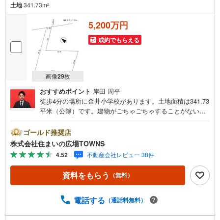
土地
341.73m
2
5,200万円
成約でもらえる
画像
29
枚
おすすめポイント
岸田 周平
徒歩4分の場所に金井小学校があります。土地面積は341.73
平米（公簿）です。建物がごちゃごちゃすることがない第
一種低層住居専用地域なので、静かに快適に過ごすことが
できます。こちらの住宅用地は周囲も充実しており、これ
ゴールド推奨店
から新しい住まいをお考えの方はいかがでしょうか。こち
株式会社住まいの広場TOWNS
らの土地は前面道路6m以上です。駅から徒歩10分圏内に立
4.52
不動産会社レビュー 38件
地しています。売地をお探しの方に是非見て頂きたいイチ
オシの土地です。【年中無休/9:00～21:00】人気物件は特
資料をもらう
（無料）
にお問い合わせが集中するため、お早めにお電話下さい。
「室内・現地を見学する」ボタンよりご予約頂くとご見学
がスムーズです。■その他、各種ご相談も承っております。
電話する
（通話料無料）
○住宅ローンのご相談○ライフプランのシミュレーション■
住まいの広場TOWNSからお客様へ経験豊富なスタッフが親