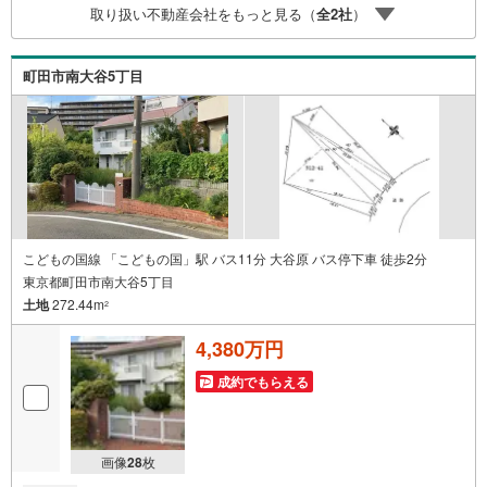
取り扱い不動産会社をもっと見る（
全
2
社
）
身になってお客様に合った物件をご紹介させて頂きます！ /
他社様掲載物件も併せてご紹介可能ですのでお気軽にお問
い合わせ下さい♪駐車場もございますので、お車でのお越
町田市南大谷5丁目
しも大歓迎です！
こどもの国線 「こどもの国」駅 バス11分 大谷原 バス停下車 徒歩2分
東京都町田市南大谷5丁目
土地
272.44m
2
4,380万円
成約でもらえる
画像
28
枚