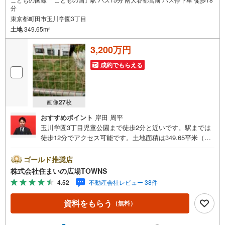
分
東京都町田市玉川学園3丁目
土地
349.65m
2
3,200万円
成約でもらえる
画像
27
枚
おすすめポイント
岸田 周平
玉川学園3丁目児童公園まで徒歩2分と近いです。駅までは
徒歩12分でアクセス可能です。土地面積は349.65平米（公
簿）あります。こちらの売地は、土地の購入を検討されて
いる方にイチオシとなっております。高層ビルなどの大規
ゴールド推奨店
模な建物が立ちにくい第一種低層住居専用地域なので、将
株式会社住まいの広場TOWNS
来も静かに生活することができますよ。こちらの住宅用地
4.52
不動産会社レビュー 38件
で念願のマイホームはいかがでしょうか。【年中無休/9:00
～21:00】人気物件は特にお問い合わせが集中するため、お
資料をもらう
（無料）
早めにお電話下さい。「室内・現地を見学する」ボタンよ
りご予約頂くとご見学がスムーズです。■その他、各種ご相