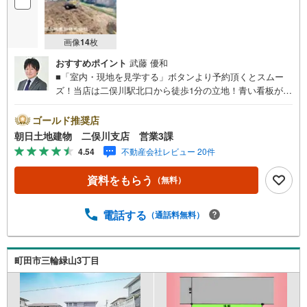
を
マ
イ
画像
14
枚
ペ
おすすめポイント
武藤 優和
ー
■「室内・現地を見学する」ボタンより予約頂くとスムー
ジ
ズ！当店は二俣川駅北口から徒歩1分の立地！青い看板が目
に
印です。■接客スペースとDVDや遊び道具が揃ったキッズコ
保
ーナーなど、お子様にも退屈せずにお過ごし頂けます。■
ゴールド推奨店
存
テレワークで作業効率のUP化オウチ時間で人生を豊かにす
朝日土地建物 二俣川支店 営業3課
す
るためにONとOFFを切り替えて、家族との時間も増えて幸
4.54
不動産会社レビュー 20件
る
せマイホームを！■ 住宅ローンのご相談承ります。■住まい
選びはフィーリングも大切です。現地の空気や雰囲気を感
資料をもらう
（無料）
じてみましょう。営業スタッフまでお問合せくださいま
せ。■当日の現地見学も承ります。物件は内装や質感なども
そうですが住まい選びはフィーリングも大切です。現地の
電話する
（通話料無料）
空気や雰囲気を感じてみましょう。住まいを決める大切な
情報ですお客様のこだわりを聞かせてください！■ ご来店
時にはお車の無料提携駐車場ございます。詳しくは営業ス
町田市三輪緑山3丁目
タッフまでお問合せくださいませ！■周辺の教育施設やスー
パー、ドラックストア等の情報、災害情報等がわかる「物
件レポート」お渡します■他の物件と併せてご案内もOK-ご