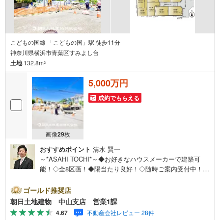
こどもの国線 「こどもの国」駅 徒歩11分
神奈川県横浜市青葉区すみよし台
土地
132.8m
2
5,000万円
成約でもらえる
画像
29
枚
おすすめポイント
清水 賢一
～*ASAHI TOCHI*～◆お好きなハウスメーカーで建築可
能！◇全8区画！◆陽当たり良好！◇随時ご案内受付中！◆
お気軽にお問い合わせください！* * * * 住まい、安心のお
とりつぎ * * * *おかげさまで42周年を迎えることができま
ゴールド推奨店
した♪ご成約件数7万件達成!!☆当日のご見学も対応可能で
朝日土地建物 中山支店 営業1課
す！☆JR横浜線「中山」駅徒歩1分！☆ご予約は『朝日土
4.67
不動産会社レビュー 28件
地建物中山店』まで！朝日土地建物グループは地域密着を