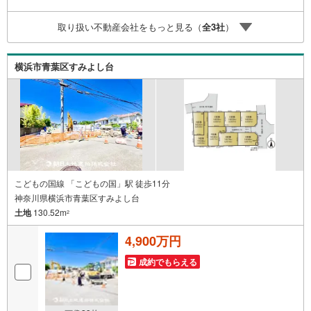
談ください！有資格者が丁寧にご説明させていただきま
す！お問い合わせをお待ちしております!!
取り扱い不動産会社をもっと見る（
全
3
社
）
横浜市青葉区すみよし台
こどもの国線 「こどもの国」駅 徒歩11分
神奈川県横浜市青葉区すみよし台
土地
130.52m
2
4,900万円
成約でもらえる