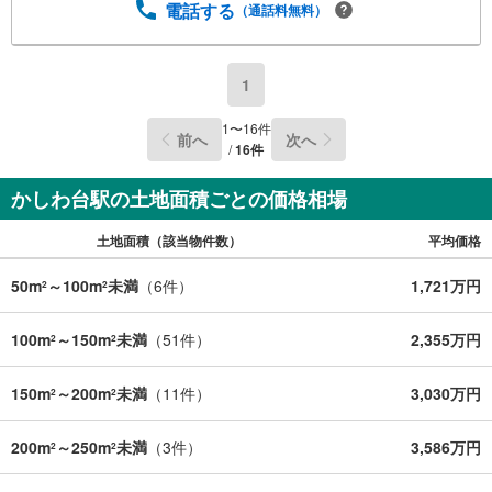
電話する
（通話料無料）
す
る
1
1
〜
16
件
前へ
次へ
/
16
件
かしわ台駅の土地面積ごとの価格相場
土地面積（該当物件数）
平均価格
50m
～100m
未満
（
6
件）
1,721万円
2
2
100m
～150m
未満
（
51
件）
2,355万円
2
2
150m
～200m
未満
（
11
件）
3,030万円
2
2
200m
～250m
未満
（
3
件）
3,586万円
2
2