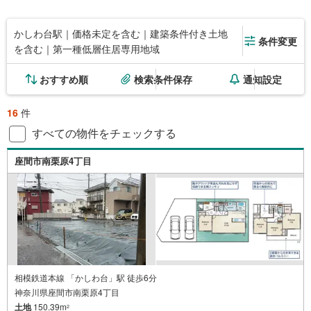
かしわ台駅｜価格未定を含む｜建築条件付き土地
条件変更
を含む｜第一種低層住居専用地域
おすすめ順
検索条件保存
通知設定
16
件
すべての物件をチェックする
座間市南栗原4丁目
相模鉄道本線 「かしわ台」駅 徒歩6分
神奈川県座間市南栗原4丁目
土地
150.39m
2