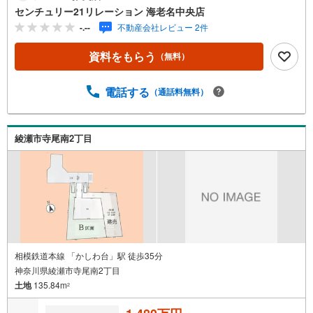
が可能です。■□センチュリー21リレーション海老名中央店
センチュリー21リレーション 海老名中央店
■□「海老名」駅から徒歩5分のセンチュリー21加盟店クオ
-.--
不動産会社レビュー 2件
リティサービス部門で全国TOP10入賞店舗「今すぐ見た
い！」に対応可能（物件による）お迎えや現地でのお待ち
資料をもらう
（無料）
合わせも対応可能！キッズコーナー・オムツ交換台完備～
住宅ローン相談会開催中～・月々の返済額はどれぐらい・
頭金はどれぐらい必要・どこの金融機関を利用したらいい
電話する
（通話料無料）
の・無理なく借りられるのはいくら位住宅ローンに精通し
た弊社アドバイザーが丁寧にご説明致します。
綾瀬市寺尾南2丁目
相模鉄道本線 「かしわ台」駅 徒歩35分
神奈川県綾瀬市寺尾南2丁目
土地
135.84m
2