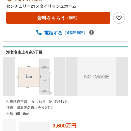
夜間いつでもご見学可能です。ご自宅までの送迎等、お気
センチュリー21スタイリッシュホーム
軽にご相談ください。車内チャイルドシートもございま
す！お客様のご都合に合わせたご提案をさせて頂きます。
資料をもらう
（無料）
◆店舗について◆・店舗前お客様専用駐車場10台完備・個
室3部屋、キッズスペース、ベビーベッド、その他アメニテ
電話する
（通話料無料）
ィ完備・20種類以上の豊富なドリンクご用意ございま
す！・わたあめやポップコーンの配布など、定期的にイベ
ント開催！◆アフターサービス◆・スポーツ観戦や劇場の
チケットプレゼント・定期メンテナンスのご案内・火災保
海老名市上今泉5丁目
険の見直し・ファイナンシャルプランナー・行政書士相
談 など無料の住宅ローン事前審査がオススメです！審査
は簡単！回答は最短1日で出ます！お気軽にご連絡くださ
い。
相模鉄道本線 「かしわ台」駅 徒歩13分
神奈川県海老名市上今泉5丁目
土地
165.18m
2
3,600万円