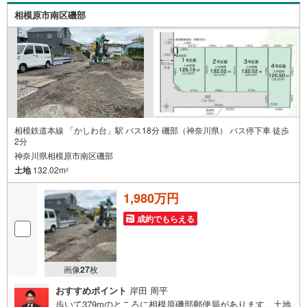
相模原市南区磯部
相模鉄道本線 「かしわ台」駅 バス18分 磯部（神奈川県） バス停下車 徒歩
2分
神奈川県相模原市南区磯部
土地
132.02m
2
1,980万円
成約でもらえる
画像
27
枚
おすすめポイント
岸田 周平
歩いて379mのところに相模原磯部郵便局があります。土地