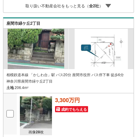
ョン■住まいの広場TOWNSからお客様へ経験豊富なスタッ
取り扱い不動産会社をもっと見る（
全
2
社
）
フが親身になってお客様に合った物件をご紹介させて頂き
ます！ /他社様掲載物件も併せてご紹介可能ですのでお気軽
にお問い合わせ下さい♪駐車場もございますので、お車で
座間市緑ケ丘2丁目
のお越しも大歓迎です！
相模鉄道本線 「かしわ台」駅 バス20分 座間市役所 バス停下車 徒歩6分
神奈川県座間市緑ケ丘2丁目
土地
206.4m
2
3,300万円
成約でもらえる
画像
28
枚