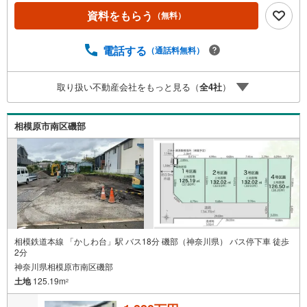
「室内・現地を見学する」ボタンよりご予約頂くとご見学
資料をもらう
（無料）
がスムーズです。■その他、各種ご相談も承っております。
○住宅ローンのご相談○ライフプランのシミュレーション■
住まいの広場TOWNSからお客様へ経験豊富なスタッフが親
電話する
（通話料無料）
身になってお客様に合った物件をご紹介させて頂きます！ /
他社様掲載物件も併せてご紹介可能ですのでお気軽にお問
取り扱い不動産会社をもっと見る（
全
4
社
）
い合わせ下さい♪駐車場もございますので、お車でのお越
しも大歓迎です！
相模原市南区磯部
相模鉄道本線 「かしわ台」駅 バス18分 磯部（神奈川県） バス停下車 徒歩
2分
神奈川県相模原市南区磯部
土地
125.19m
2