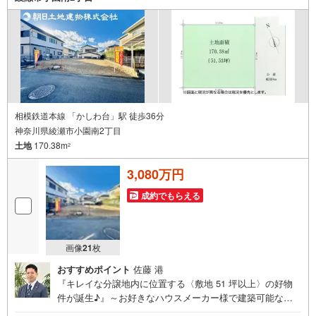
相模鉄道本線 「かしわ台」駅 徒歩36分
神奈川県綾瀬市小園南2丁目
土地
170.38m
2
3,080万円
成約でもらえる
画像
21
枚
おすすめポイント
佐藤 港
『キレイな分譲地内に位置する〈敷地 51 坪以上〉の好物
件が誕生♪』～お好きなハウスメーカー様で建築可能な
「条件なし」売地～◇駐車が苦手な方も注目の前面道路幅