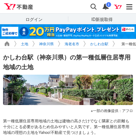
Yahoo!不動産
検索
通知
i
ログイン
ID新規取得
土地
神奈川県
海老名市
かしわ台駅
第一種低
かしわ台駅（神奈川県）の第一種低層住居専用
地域の土地
一部の画像提供：アフロ
第一種低層住居専用地域の土地は建物の高さだけでなく隣家との距離も
十分にとる必要があるため住みやすいと人気です。第一種低層住居専用
地域の理想の土地をYahoo!不動産で見つけましょう。