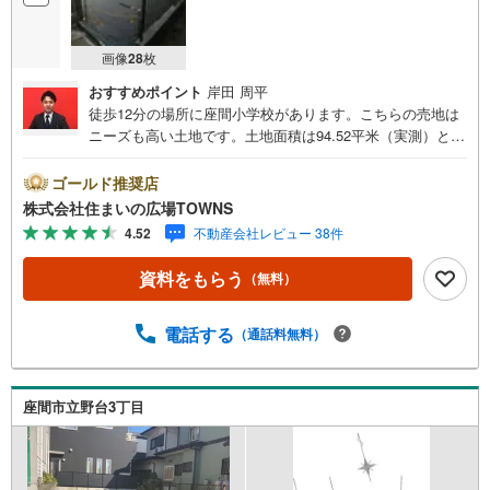
画像
28
枚
おすすめポイント
岸田 周平
徒歩12分の場所に座間小学校があります。こちらの売地は
ニーズも高い土地です。土地面積は94.52平米（実測）とな
っています。開放的で明るく快適に過ごすことができる第
一種低層住居専用地域は、ニーズも高くおすすめです。周
ゴールド推奨店
辺環境が好条件でニーズの高い住宅用地です。駅までは徒
株式会社住まいの広場TOWNS
歩14分でアクセス可能です。【年中無休/9:00～21:00】人
4.52
不動産会社レビュー 38件
気物件は特にお問い合わせが集中するため、お早めにお電
話下さい。「室内・現地を見学する」ボタンよりご予約頂
資料をもらう
（無料）
くとご見学がスムーズです。■その他、各種ご相談も承って
おります。○住宅ローンのご相談○ライフプランのシミュレ
ーション■住まいの広場TOWNSからお客様へ経験豊富なス
電話する
（通話料無料）
タッフが親身になってお客様に合った物件をご紹介させて
頂きます！ /他社様掲載物件も併せてご紹介可能ですのでお
気軽にお問い合わせ下さい♪駐車場もございますので、お
座間市立野台3丁目
車でのお越しも大歓迎です！