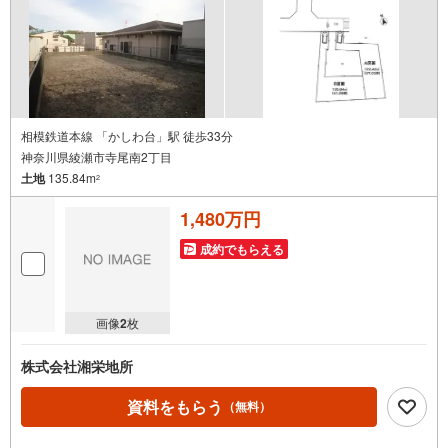
件
ス・ディベロップメントの物件
で
通
知
を
受
け
相模鉄道本線 「かしわ台」駅 徒歩33分
神奈川県綾瀬市寺尾南2丁目
取
土地
135.84m
る
2
・
1,480万円
条
件
成約でもらえる
を
マ
イ
画像
2
枚
ペ
ー
株式会社湘栄地所
ジ
に
資料をもらう
（無料）
保
存