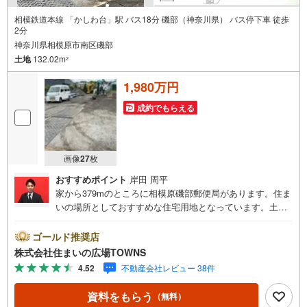
相模鉄道本線 「かしわ台」駅 バス18分 磯部（神奈川県） バス停下車 徒歩
2分
神奈川県相模原市南区磯部
土地
132.02m
2
1,980万円
成約でもらえる
画像
27
枚
おすすめポイント
岸田 周平
家から379mのところに相模原磯部郵便局があります。住ま
いの場所としておすすめな住宅用地となっています。土地
面積は132.02平米（公簿）でございます。建物がごちゃご
ちゃすることがない第一種低層住居専用地域なので、静か
ゴールド推奨店
に快適に過ごすことができます。環境の良いエリアにある
株式会社住まいの広場TOWNS
売地です。【年中無休/9:00～21:00】人気物件は特にお問
4.52
不動産会社レビュー 38件
い合わせが集中するため、お早めにお電話下さい。「室
内・現地を見学する」ボタンよりご予約頂くとご見学がス
資料をもらう
（無料）
ムーズです。■その他、各種ご相談も承っております。○住