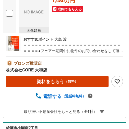
1,480万円
成約でもらえる
画像
21
枚
おすすめポイント
大島 渡
＝＝＝＝＝＝＝＝＝＝＝＝＝＝＝＝＝＝＝＝＝＝＝＝＝＝
＝＝＝＝●フェアー期間中に物件のお問い合わせをして頂い
たお客様にギフトカード1000円分プレゼント♪●ご案内に参
加して頂いたお客様にはギフトカード4000円分プレゼント
ブロンズ推奨店
♪合計5000円分プレゼント♪お得に不動産を探しましょう♪
株式会社CORE 大和店
（お名前・ご住所・お ・メールアドレス必須）※詳細は当
社営業スタッフまでお問い合わせください。【営業時間 9:
資料をもらう
（無料）
30-20:00】年中無休（※年末年始除く）上記時間はお電話が
繋がりやすくなっております。ぜひお気軽にご連絡下さ
電話する
（通話料無料）
い！現地を見学される場合は「室内・現地を見学する（無
料）」ボタンよりご希望の日時をご記入いただけますとス
ムーズにご案内が可能です。＝＝＝＝＝＝＝＝＝＝＝＝＝
取り扱い不動産会社をもっと見る（
全
1
社
）
＝＝＝＝＝＝＝＝＝＝＝＝＝＝＝＝＝
綾瀬市小園南2丁目