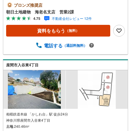
員 6 m◇直ぐにでも着工が可能な現況: 更 地 ！◇徒歩5分
ブロンズ推奨店
圏内に小学校や公園など住環境良好私共、朝日土地建物グ
朝日土地建物 海老名支店 営業2課
ループは、神奈川・東京・埼玉県で展開し41年目になり6万
4.75
不動産会社レビュー 12件
件以上のお取引実績がございます。まだ掲載できない早い
物件情報も多数ございますし、土日でも住宅ローンの審査
資料をもらう
（無料）
ができるシステムもありまして、住宅ローンのご提案も得
意です。■ご案内方法（所要時間目安 1時間～お客様のご
指定時間内にてご提案いたします。） ご自宅へのお迎
電話する
（通話料無料）
え・弊社へのご来社など、お気軽にご相談ください。周辺
環境もあわせてご案内をさせていただいております。■無料
提携駐車場がございます。詳しくは営業スタッフよりお伝
座間市入谷東4丁目
えさせて頂きます。■その他諸々のご相談も受け付けており
ます♪お気軽にご相談ください！創立以来、多くのお客様
にご好評いただいております。
相模鉄道本線 「かしわ台」駅 徒歩24分
神奈川県座間市入谷東4丁目
土地
240.46m
2