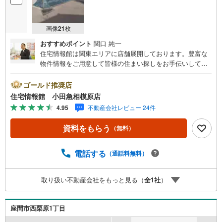
画像
21
枚
おすすめポイント
関口 純一
住宅情報館は関東エリアに店舗展開しております。豊富な
物件情報をご用意して皆様の住まい探しをお手伝いしてお
ります。まずは最寄りの住宅情報館にお気軽にご相談くだ
さい。【営業時間 10:00～19:00 火曜・水曜（祝日の場
ゴールド推奨店
合は営業いたします）】「資料請求」「内覧」のお問い合
住宅情報館 小田急相模原店
わせは上記時間内ですとスムーズにご対応が可能です。ス
4.95
不動産会社レビュー 24件
タッフ一同お客様のお問合せをお待ちしております。【住
宅ローン相談会】開催中無理のない住宅ローンの試算やご
資料をもらう
（無料）
購入の際にかかる諸費用の概算も行っております。しっか
りとした資金計画のアドバイスをさせて頂きますので、お
気軽にご相談ください。お客様第一主義をモット-にお引越
電話する
（通話料無料）
しをしてからも安心して住んでいただけるよう、末永く誠
実に努めさせて頂きます。住宅情報館にお越し頂けたら、
取り扱い不動産会社をもっと見る（
全
1
社
）
物件のご紹介だけではなく、お住まいの疑問、不安、お家
の事ならなんでもご相談いただけます。お客様の要望をお
伺いしながら誠心誠意、全力でサポートさせて頂きます。
座間市西栗原1丁目
お客様一人一人に合わせたライフプランのご提案をさせて
いただきます。お気軽にご相談ください。