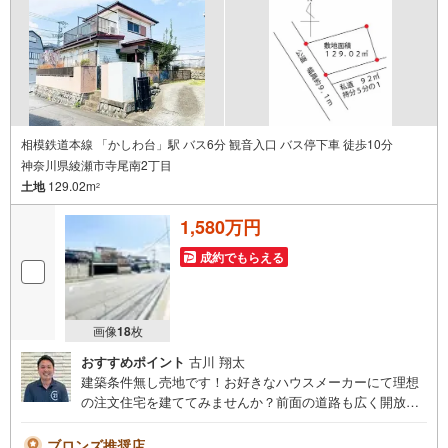
プランナー・行政書士相談 など無料の住宅ローン事前審
査がオススメです！審査は簡単！回答は最短1日で出ます！
お気軽にご連絡ください。
相模鉄道本線 「かしわ台」駅 バス6分 観音入口 バス停下車 徒歩10分
神奈川県綾瀬市寺尾南2丁目
土地
129.02m
2
1,580万円
成約でもらえる
画像
18
枚
おすすめポイント
古川 翔太
建築条件無し売地です！お好きなハウスメーカーにて理想
の注文住宅を建ててみませんか？前面の道路も広く開放的
です。小学校まで徒歩約5分！小さなお子さまのいるご家庭
も安心の好立地！◆ご見学について◆平日、土日、早朝、
ブロンズ推奨店