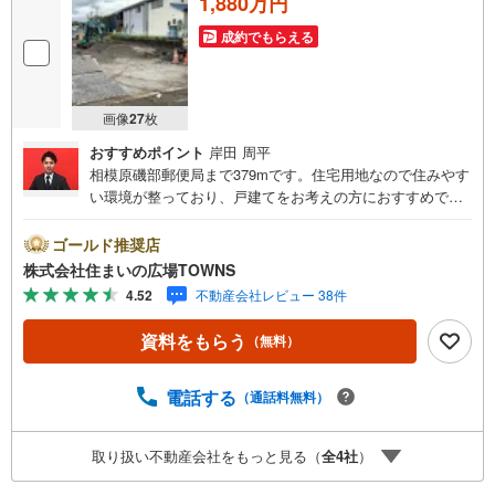
1,880万円
成約でもらえる
画像
27
枚
おすすめポイント
岸田 周平
相模原磯部郵便局まで379mです。住宅用地なので住みやす
い環境が整っており、戸建てをお考えの方におすすめで
す。土地購入をお考えの方におすすめなのがこちらの売
地。建物がごちゃごちゃすることがない第一種低層住居専
ゴールド推奨店
用地域なので、静かに快適に過ごすことができます。土地
株式会社住まいの広場TOWNS
面積は125.19平米（公簿）で一押しです。【年中無休/9:00
4.52
不動産会社レビュー 38件
～21:00】人気物件は特にお問い合わせが集中するため、お
早めにお電話下さい。「室内・現地を見学する」ボタンよ
資料をもらう
（無料）
りご予約頂くとご見学がスムーズです。■その他、各種ご相
談も承っております。○住宅ローンのご相談○ライフプラン
のシミュレーション■住まいの広場TOWNSからお客様へ経
電話する
（通話料無料）
験豊富なスタッフが親身になってお客様に合った物件をご
紹介させて頂きます！ /他社様掲載物件も併せてご紹介可能
取り扱い不動産会社をもっと見る（
全
4
社
）
ですのでお気軽にお問い合わせ下さい♪駐車場もございま
すので、お車でのお越しも大歓迎です！