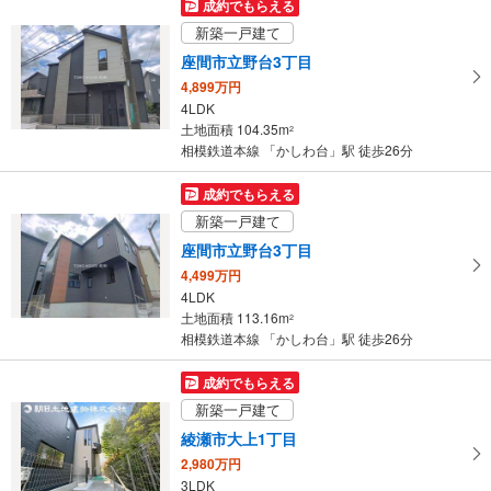
成約でもらえる
け
新築一戸建て
取
座間市立野台3丁目
る
4,899万円
・
4LDK
条
土地面積 104.35m
2
件
相模鉄道本線 「かしわ台」駅 徒歩26分
を
マ
成約でもらえる
イ
新築一戸建て
ペ
座間市立野台3丁目
ー
4,499万円
ジ
4LDK
に
土地面積 113.16m
2
保
相模鉄道本線 「かしわ台」駅 徒歩26分
存
す
成約でもらえる
る
新築一戸建て
綾瀬市大上1丁目
2,980万円
3LDK