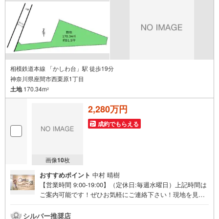
相模鉄道本線 「かしわ台」駅 徒歩19分
神奈川県座間市西栗原1丁目
土地
170.34m
2
2,280万円
成約でもらえる
画像
10
枚
おすすめポイント
中村 晴樹
【営業時間 9:00-19:00】（定休日:毎週水曜日）上記時間は
ご案内可能です！ぜひお気軽にご連絡下さい！現地を見学
される場合は「室内・現地を見学する（無料）」ボタンよ
りご希望の日時をご記入いただけますとスムーズにご案内
シルバー推奨店