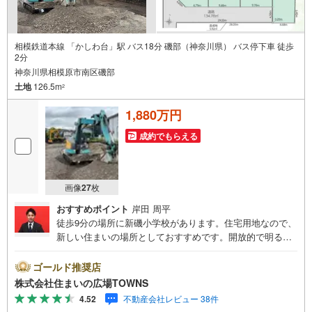
相模鉄道本線 「かしわ台」駅 バス18分 磯部（神奈川県） バス停下車 徒歩
2分
神奈川県相模原市南区磯部
土地
126.5m
2
1,880万円
成約でもらえる
画像
27
枚
おすすめポイント
岸田 周平
徒歩9分の場所に新磯小学校があります。住宅用地なので、
新しい住まいの場所としておすすめです。開放的で明るく
快適に過ごすことができる第一種低層住居専用地域は、ニ
ーズも高くおすすめです。売地をお探しの方に是非見て頂
ゴールド推奨店
きたいイチオシの土地です。土地面積は126.5平米（公簿）
株式会社住まいの広場TOWNS
で一押しです。【年中無休/9:00～21:00】人気物件は特に
4.52
不動産会社レビュー 38件
お問い合わせが集中するため、お早めにお電話下さい。