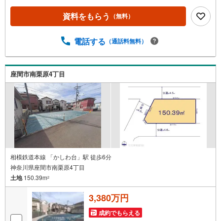
【年中無休/9:00～21:00】人気物件は特にお問い合わせが
集中するため、お早めにお電話下さい。「室内・現地を見
資料をもらう
（無料）
学する」ボタンよりご予約頂くとご見学がスムーズです。■
その他、各種ご相談も承っております。○住宅ローンのご相
談○ライフプランのシミュレーション■住まいの広場TOWN
電話する
（通話料無料）
Sからお客様へ経験豊富なスタッフが親身になってお客様
に合った物件をご紹介させて頂きます！ /他社様掲載物件も
併せてご紹介可能ですのでお気軽にお問い合わせ下さい♪
座間市南栗原4丁目
駐車場もございますので、お車でのお越しも大歓迎です！
相模鉄道本線 「かしわ台」駅 徒歩6分
神奈川県座間市南栗原4丁目
土地
150.39m
2
3,380万円
成約でもらえる