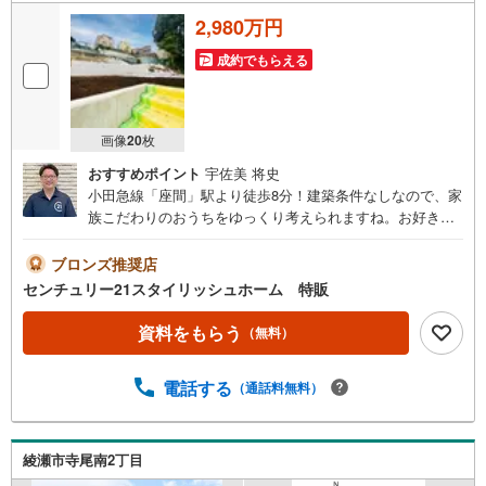
2,980万円
成約でもらえる
画像
20
枚
おすすめポイント
宇佐美 将史
小田急線「座間」駅より徒歩8分！建築条件なしなので、家
族こだわりのおうちをゆっくり考えられますね。お好きな
ハウスメーカーで建築できます！現地で場所や雰囲気、周
辺環境も確認出来るので売地の見学大歓迎です。◆ご見学
ブロンズ推奨店
について◆平日、土日、早朝、夜間いつでもご見学可能で
センチュリー21スタイリッシュホーム 特販
す。ご自宅までの送迎等、お気軽にご相談ください。車内
チャイルドシートもございます！お客様のご都合に合わせ
資料をもらう
（無料）
たご提案をさせて頂きます。◆店舗について◆・店舗前お
客様専用駐車場10台完備・個室3部屋、キッズスペース、ベ
電話する
（通話料無料）
ビーベッド、その他アメニティ完備・20種類以上の豊富な
ドリンクご用意ございます！・わたあめやポップコーンの
配布など、定期的にイベント開催！◆アフターサービス
◆・スポーツ観戦や劇場のチケットプレゼント・定期メン
綾瀬市寺尾南2丁目
テナンスのご案内・火災保険の見直し・ファイナンシャル