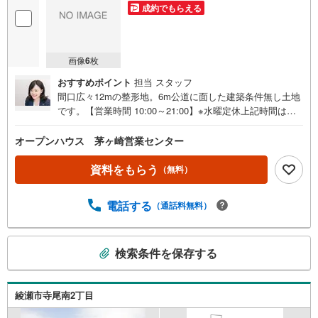
成約でもらえる
画像
6
枚
おすすめポイント
担当 スタッフ
間口広々12mの整形地。6m公道に面した建築条件無し土地
です。【営業時間 10:00～21:00】※水曜定休上記時間はお
電話が繋がりやすくなっております。ぜひお気軽にご連絡
ください！現地を見学される場合は「室内・現地を見学す
オープンハウス 茅ヶ崎営業センター
る（無料）」ボタンよりご希望の日時をご記入いただけま
すとスムーズにご案内が可能です。◎現地のご案内につい
資料をもらう
（無料）
て・平日や夜遅い時間帯もご案内が可能 ※定休日を除く・
経験豊富なスタッフが物件詳細を丁寧にご説明いたしま
電話する
（通話料無料）
す。・車でご自宅や最寄り駅等、ご指定の場所まで送迎し
ます。・チャイルドシートのご用意ございます。◎個別FP
相談会 無料物件のご紹介だけでなく住宅ローン・資金の
こ
検索条件を保存する
ご相談、まずは家探しについて話を聞きたいという方も大
の
歓迎です！年間8000棟以上の限定物件を発表しているオー
検
プンハウスだから出会える物件が多数ございます。ぜひお
索
気軽にご連絡・ご相談ください！※限定物件:当社のみ、も
綾瀬市寺尾南2丁目
条
しくは当社を含めた数社でのみご紹介可能なオープンハウ