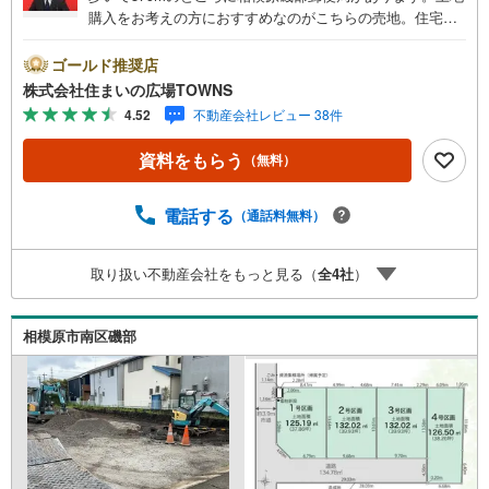
購入をお考えの方におすすめなのがこちらの売地。住宅用
地です。イチオシの土地面積132.02平米（公簿）の土地で
す。仮に将来その土地を売ることになった時に、大きな価
ゴールド推奨店
格の変動が起こりにくいのも第一種低層住居専用地域のメ
株式会社住まいの広場TOWNS
リットです。【年中無休/9:00～21:00】人気物件は特にお
4.52
不動産会社レビュー 38件
問い合わせが集中するため、お早めにお電話下さい。「室
内・現地を見学する」ボタンよりご予約頂くとご見学がス
資料をもらう
（無料）
ムーズです。■その他、各種ご相談も承っております。○住
宅ローンのご相談○ライフプランのシミュレーション■住ま
いの広場TOWNSからお客様へ経験豊富なスタッフが親身に
電話する
（通話料無料）
なってお客様に合った物件をご紹介させて頂きます！ /他社
様掲載物件も併せてご紹介可能ですのでお気軽にお問い合
取り扱い不動産会社をもっと見る（
全
4
社
）
わせ下さい♪駐車場もございますので、お車でのお越しも
大歓迎です！
相模原市南区磯部