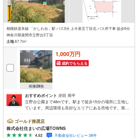
相模鉄道本線 「かしわ台」駅 バス3分 上今泉五丁目北 バス停下車 徒歩9分
神奈川県座間市立野台3丁目
土地
67.7m
2
1,000万円
成約でもらえる
画像
28
枚
おすすめポイント
岸田 周平
立野台公園まで48mです。駅まで徒歩15分の場所に立地し
ています。周辺環境も良好なエリアにある売地です。第一
種低層住居専用地域は、将来的にも工場や大規模な商業施
設が建つことがなく、住環境の変化も心配ありません。こ
ゴールド推奨店
ちらの住宅用地は周辺環境も整っており、快適な生活を期
株式会社住まいの広場TOWNS
待できます。こちらの土地の面積は67.7平米（実測）。
4.52
不動産会社レビュー 38件