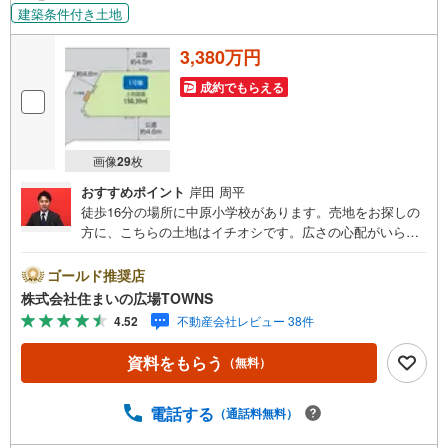
建築条件付き土地
3,380万円
成約でもらえる
画像
29
枚
おすすめポイント
岸田 周平
徒歩16分の場所に中原小学校があります。売地をお探しの
方に、こちらの土地はイチオシです。広さの心配がいらな
い土地面積150.39平米（公簿）。こちらは三方道路なの
で、建物の間取りにこだわりたい方におすすめ。第一種低
ゴールド推奨店
層住居専用地域は、開放的で明るい街並みが生まれ、良好
株式会社住まいの広場TOWNS
な住環境からニーズの高い場所です。南側道路に面してい
4.52
不動産会社レビュー 38件
るため、日当たりを確保する事が出来ます。駅から徒歩6分
圏内に立地しています。【年中無休/9:00～21:00】人気物
資料をもらう
（無料）
件は特にお問い合わせが集中するため、お早めにお電話下
さい。「室内・現地を見学する」ボタンよりご予約頂くと
ご見学がスムーズです。■その他、各種ご相談も承っており
電話する
（通話料無料）
ます。○住宅ローンのご相談○ライフプランのシミュレーシ