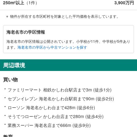
250m
以上
（
1
件）
3,900万円
2
物件が所在する市区町村を対象とした平均価格を表示しています。
海
海老名市の学区情報
老
海老名市の学区情報は公開されています。小学校が11件、中学校が5件あり
名
ます。
海老名市の学区から中古マンションを探す
市
に
関
周辺環境
す
る
買い物
情
報
ファミリーマート 相鉄かしわ台駅店まで3m (徒歩1分)
セブンイレブン 海老名かしわ台駅前まで90m (徒歩2分)
ローソン 海老名かしわ台まで428m (徒歩6分)
そうてつローゼン かしわ台店まで280m (徒歩4分)
業務スーパー 海老名店まで666m (徒歩9分)
教育