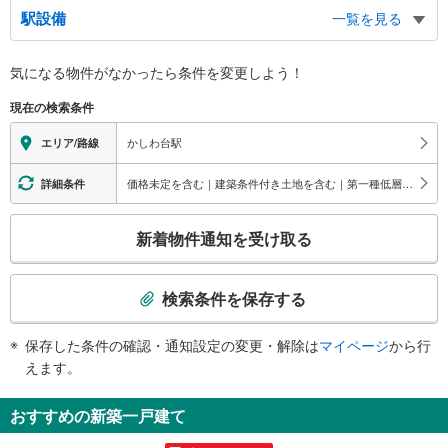
駅設備
一覧を見る
バリアフリー状況
気になる物件がなかったら
条件を変更しよう！
※段差なしでの移動経路
（○：有り △：要駅員設備 ×：無し）
現在の検索条件
地上⇔改札⇔ホーム：○
エレベータ
かしわ台駅
エリア/路線
・各ホーム⇔西口改札
エスカレータ
価格未定を含む｜建築条件付き土地を含む｜第一種低層住居専用地域
詳細条件
・各ホーム⇔西口改札
こ
トイレ
新着物件通知を受け取る
の
《多機能トイレ》
検
・西口改札内
索
その他
検索条件を保存する
条
・ＡＥＤ
件
保存した条件の確認・通知設定の変更・解除は
マイページ
から行
で
えます。
通
知
おすすめの新築一戸建て
を
受