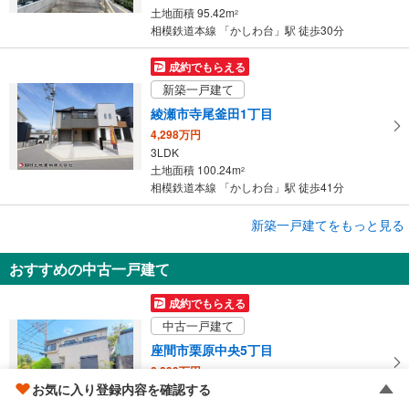
土地面積 95.42m
2
相模鉄道本線 「かしわ台」駅 徒歩30分
成約でもらえる
新築一戸建て
綾瀬市寺尾釜田1丁目
4,298万円
3LDK
土地面積 100.24m
2
相模鉄道本線 「かしわ台」駅 徒歩41分
成約でもらえる
新築一戸建てをもっと見る
新築一戸建て
おすすめの中古一戸建て
綾瀬市小園
3,499万円
成約でもらえる
3LDK
中古一戸建て
土地面積 138.62m
2
相模鉄道本線 「かしわ台」駅 徒歩35分
座間市栗原中央5丁目
2,299万円
お気に入り登録内容を確認する
3LDK
土地面積 85.29m
2