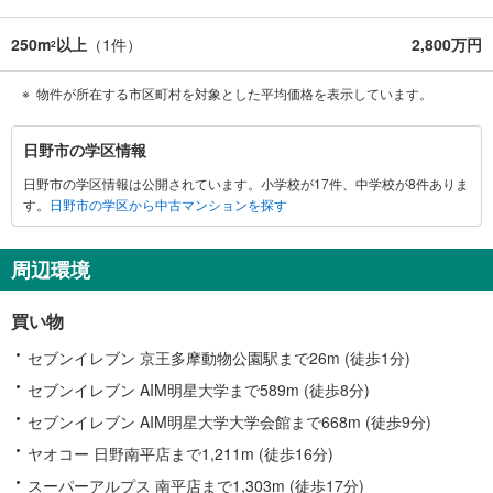
250m
以上
（
1
件）
2,800万円
2
物件が所在する市区町村を対象とした平均価格を表示しています。
日
日野市の学区情報
野
日野市の学区情報は公開されています。小学校が17件、中学校が8件ありま
市
す。
日野市の学区から中古マンションを探す
に
関
す
周辺環境
る
情
買い物
報
セブンイレブン 京王多摩動物公園駅まで26m (徒歩1分)
セブンイレブン AIM明星大学まで589m (徒歩8分)
セブンイレブン AIM明星大学大学会館まで668m (徒歩9分)
ヤオコー 日野南平店まで1,211m (徒歩16分)
スーパーアルプス 南平店まで1,303m (徒歩17分)