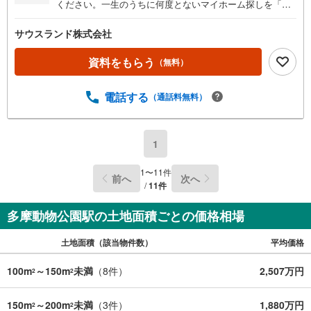
ください。一生のうちに何度とないマイホーム探しを「楽
しかった」と思ってもらえるように情報収集やご案内、ご
契約とサポートさせていただきます。まずはお気軽にお問
サウスランド株式会社
い合わせください。
資料をもらう
（無料）
電話する
（通話料無料）
1
1
〜
11
件
前へ
次へ
/
11
件
多摩動物公園駅の土地面積ごとの価格相場
土地面積（該当物件数）
平均価格
100m
～150m
未満
（
8
件）
2,507万円
2
2
150m
～200m
未満
（
3
件）
1,880万円
2
2