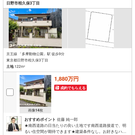
様の希望に合わせた物件などもご案内をいたします。お住
日野市程久保3丁目
まい探しは朝日土地建物（株）八王子店 営業1課にお任せ
ください！
京王線 「多摩動物公園」駅 徒歩9分
東京都日野市程久保3丁目
土地
122m
2
1,880万円
成約でもらえる
画像
14
枚
おすすめポイント
佐藤 純一郎
★南西道路の日当たりの良い土地です南西道路接道で、明
るい住空間が期待できます★建築条件なし。お好きなハウ