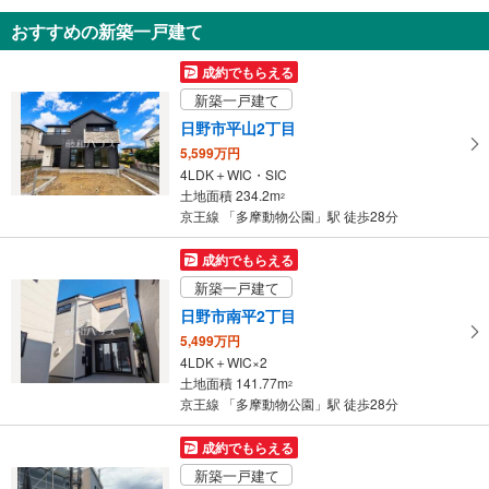
知
【多摩モノレール】
おすすめの新築一戸建て
を
《車椅子対応》
・改札内
受
成約でもらえる
その他
け
新築一戸建て
取
【京王電鉄】
日野市平山2丁目
・点字案内（券売機・運賃表・階段手すり）
る
・ＡＥＤ
5,599万円
・
【多摩モノレール】
4LDK＋WIC・SIC
条
・ＡＥＤ
土地面積 234.2m
2
件
・点字案内
京王線 「多摩動物公園」駅 徒歩28分
を
マ
成約でもらえる
イ
新築一戸建て
ペ
日野市南平2丁目
ー
5,499万円
ジ
4LDK＋WIC×2
に
土地面積 141.77m
2
保
京王線 「多摩動物公園」駅 徒歩28分
存
す
成約でもらえる
る
新築一戸建て