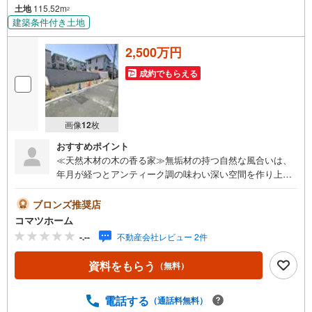
土地
115.52m
2
建築条件付き土地
2,500万円
成約でもらえる
画像
12
枚
おすすめポイント
≪天然木材の木の香る家≫無垢材の持つ自然な風合いは、
年月が経つとアンティーク調の味わい深い空間を作り上
げ、住まいも時を経てその変化を楽しめます。自然の天然
木は調湿作用があり、フローリングは素足でも肌触りが良
ブロンズ推奨店
く快適に過ごせるのが魅力です。建築物省エネルギー性能
コマツホーム
表示制度（BELS評価書取得予定）≪充実の設備・仕様≫・
-.--
不動産会社レビュー 2件
木目が美しい板張り天井・キッチンに食器洗浄乾燥機・Lo
w-E複層ガラス・浴室換気乾燥暖房機・三面鏡洗面化粧
資料をもらう
（無料）
台・オールインワン浄水栓・16ミリサイディング（外壁に
付着した汚れを雨水で繰り返しおとせる「セルフクリーニ
ング機能」のマイクロガード）
電話する
（通話料無料）