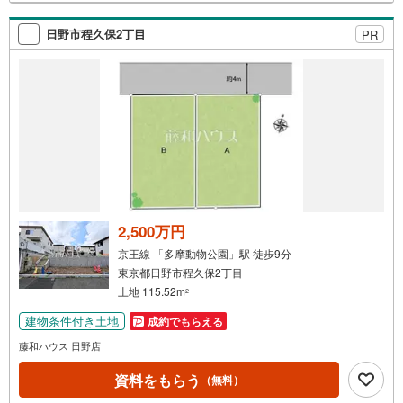
日野市程久保2丁目
PR
2,500万円
京王線 「多摩動物公園」駅 徒歩9分
東京都日野市程久保2丁目
土地 115.52m
2
建物条件付き土地
成約でもらえる
藤和ハウス 日野店
資料をもらう
（無料）