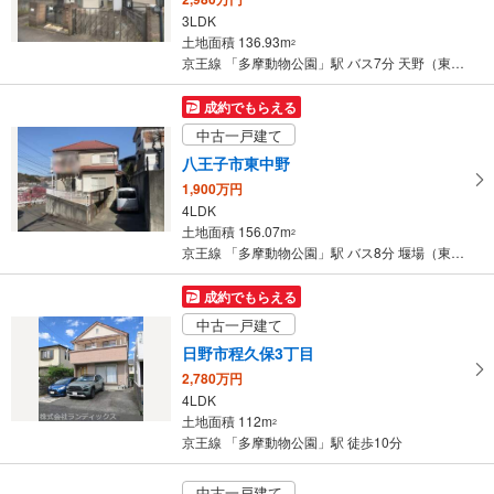
3LDK
土地面積 136.93m
2
京王線 「多摩動物公園」駅 バス7分 天野（東京都） バス停下車 徒歩4分
成約でもらえる
中古一戸建て
八王子市東中野
1,900万円
4LDK
土地面積 156.07m
2
京王線 「多摩動物公園」駅 バス8分 堰場（東京都） バス停下車 徒歩7分
成約でもらえる
中古一戸建て
日野市程久保3丁目
2,780万円
4LDK
土地面積 112m
2
京王線 「多摩動物公園」駅 徒歩10分
中古一戸建て