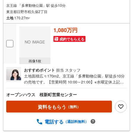
京王線 「多摩動物公園」駅 徒歩10分
東京都日野市程久保2丁目
土地
170.27m
2
1,080万円
成約でもらえる
画像
1
枚
おすすめポイント
担当 スタッフ
土地面積広々170m2。京王線「多摩動物公園」駅徒歩10分
の売地です。【営業時間 10:00～21:00】※水曜定休上記時
間はお電話が繋がりやすくなっております。ぜひお気軽に
ご連絡ください！現地を見学される場合は「室内・現地を
オープンハウス 桜新町営業センター
見学する（無料）」ボタンよりご希望の日時をご記入いた
だけますとスムーズにご案内が可能です。◎現地のご案内
資料をもらう
（無料）
について・平日や夜遅い時間帯もご案内が可能 ※定休日を
除く・経験豊富なスタッフが物件詳細を丁寧にご説明いた
電話する
（通話料無料）
します。・車でご自宅や最寄り駅等、ご指定の場所まで送
迎します。・チャイルドシートのご用意ございます。◎個