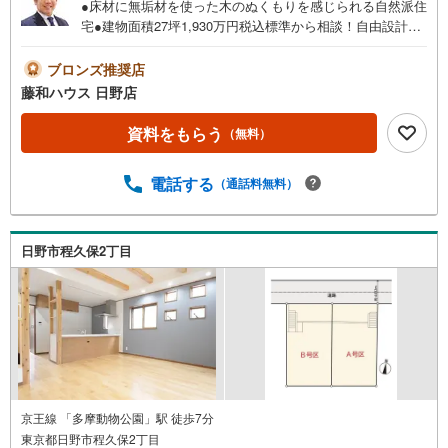
●床材に無垢材を使った木のぬくもりを感じられる自然派住
宅●建物面積27坪1,930万円税込標準から相談！自由設計半
注文住宅！ ●ぜひ皆様の「こんな家に住みたい！」をお聞
かせ下さい！プレゼン致します
ブロンズ推奨店
藤和ハウス 日野店
資料をもらう
（無料）
電話する
（通話料無料）
日野市程久保2丁目
京王線 「多摩動物公園」駅 徒歩7分
東京都日野市程久保2丁目