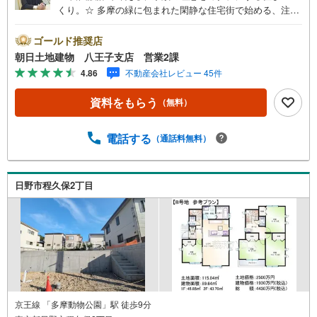
くり。☆ 多摩の緑に包まれた閑静な住宅街で始める、注文
住宅ライフ。☆ 建築条件付だからこそ実現する、安心の住
まいづくりと高品質住宅。☆ 駅徒歩圏×第一種低層住居専
ゴールド推奨店
用地域。永住にふさわしい穏やかな住環境。※バザール会場
朝日土地建物 八王子支店 営業2課
には、ベビーベッドや キッズスペースをご用意しており
4.86
不動産会社レビュー 45件
ます。 小さなお子様連れでも、安心してご来場くださ
い！資料請求、住宅ローンのご相談などお気軽にお問合せ
資料をもらう
（無料）
ください！スタッフ25名でお客様がご覧になったことのな
い情報を多数ご用意しております。インターネット、チラ
シなどに掲載できない物件も多数ございます！ご案内時に
電話する
（通話料無料）
他物件もご紹介可能です。 担当営業へご希望をお伝えくだ
さい！■ご案内方法ご自宅へお迎え・最寄り駅等でお待ち合
わせ、弊社へのご来社など、ご相談ください。ご希望があ
日野市程久保2丁目
れば周辺環境、お客様の希望に合わせた物件などもご案内
をいたします。お住まい探しは朝日土地建物（株）八王子
店 営業2課にお任せください！
京王線 「多摩動物公園」駅 徒歩9分