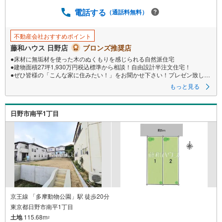
電話する
（通話料無料）
不動産会社おすすめポイント
藤和ハウス 日野店
ブロンズ推奨店
●床材に無垢材を使った木のぬくもりを感じられる自然派住宅
●建物面積27坪1,930万円税込標準から相談！自由設計半注文住宅！
●ぜひ皆様の「こんな家に住みたい！」をお聞かせ下さい！プレゼン致しま
す
もっと見る
日野市南平1丁目
京王線 「多摩動物公園」駅 徒歩20分
東京都日野市南平1丁目
土地
115.68m
2