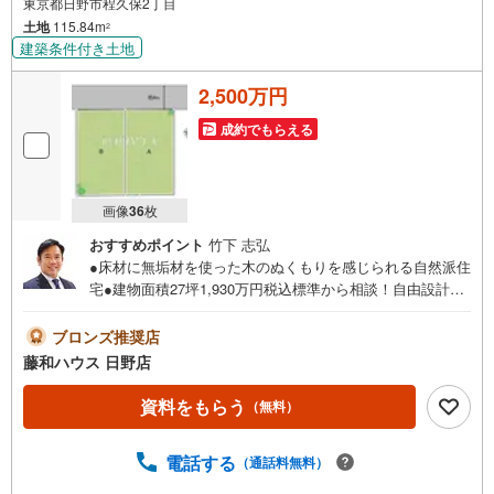
東京都日野市程久保2丁目
土地
115.84m
2
建築条件付き土地
2,500万円
成約でもらえる
画像
36
枚
おすすめポイント
竹下 志弘
●床材に無垢材を使った木のぬくもりを感じられる自然派住
宅●建物面積27坪1,930万円税込標準から相談！自由設計半
注文住宅！ ●ぜひ皆様の「こんな家に住みたい！」をお聞
かせ下さい！プレゼン致します
ブロンズ推奨店
藤和ハウス 日野店
資料をもらう
（無料）
電話する
（通話料無料）