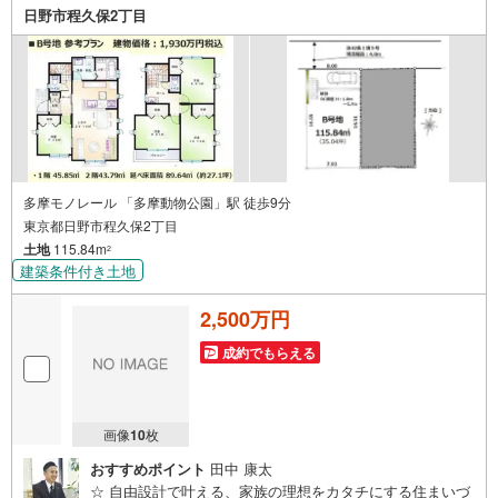
わせ、弊社へのご来社など、ご相談ください。ご希望があ
日野市程久保2丁目
れば周辺環境、お客様の希望に合わせた物件などもご案内
をいたします。お住まい探しは朝日土地建物（株）八王子
店 営業2課にお任せください！
多摩モノレール 「多摩動物公園」駅 徒歩9分
東京都日野市程久保2丁目
土地
115.84m
2
建築条件付き土地
2,500万円
成約でもらえる
画像
10
枚
おすすめポイント
田中 康太
☆ 自由設計で叶える、家族の理想をカタチにする住まいづ