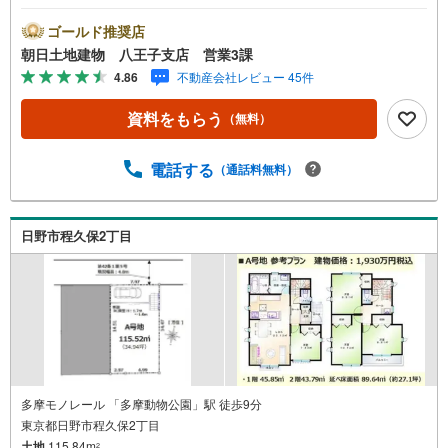
スメーカー・工務店で建築できます★理想な住まいを自由
にプランニングできます★多摩動物公園にほど近い、緑豊
ゴールド推奨店
かな自然豊かな住環境※バザール会場には、ベビーベッド
朝日土地建物 八王子支店 営業3課
や キッズスペースをご用意しております。 小さなお子
4.86
不動産会社レビュー 45件
様連れでも、安心してご来場ください！資料請求、住宅ロ
ーンのご相談などお気軽にお問合せください！スタッフ25
資料をもらう
（無料）
名でお客様がご覧になったことのない情報を多数ご用意し
ております。インターネット、チラシなどに掲載できない
物件も多数ございます！ご案内時に他物件もご紹介可能で
電話する
（通話料無料）
す。 担当営業へご希望をお伝えください！■ご案内方法ご
自宅へお迎え・最寄り駅等でお待ち合わせ、弊社へのご来
社など、ご相談ください。ご希望があれば周辺環境、お客
日野市程久保2丁目
様の希望に合わせた物件などもご案内をいたします。お住
まい探しは朝日土地建物（株）八王子店 営業3課にお任せ
ください！
多摩モノレール 「多摩動物公園」駅 徒歩9分
東京都日野市程久保2丁目
土地
115.84m
2