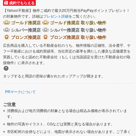
成約でもらえる
【Yahoo!不動産】物件ご成約で最大20万円相当PayPayポイントプレゼント！
の対象物件です。詳細は
プレゼント詳細
をご覧ください。
ゴールド推奨店
ゴールド推奨店 取り扱い物件
シルバー推奨店
シルバー推奨店 取り扱い物件
ブロンズ推奨店
ブロンズ推奨店 取り扱い物件
広告商品を購入している不動産会社のうち、物件情報の正確性、法令遵守、ヤ
フー不動産における成約実績等、当社所定の基準を満たした優良な店舗運営を
実践していると認めた不動産会社（もしくは当該認定を受けた不動産会社の取
扱物件）に表示されます。
タップすると用語の意味が書かれたポップアップが開きます。
PRマークについて
ご注意
消費税および地方消費税の対象となる場合は税込み価格が表示されていま
す。
物件の写真やイラスト、CGなどは実際と異なる場合があります。
市区町村の合併などにより、地図が表示されない場合があります。ご了承く