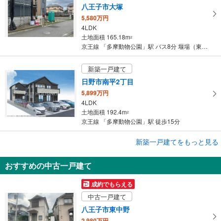
八王子市大塚
5,580万円
4LDK
土地面積 165.18m
2
京王線 「多摩動物公園」駅 バス8分 堰場（東京都） バス停下車 徒歩2分
新築一戸建て
日野市南平2丁目
5,899万円
4LDK
土地面積 192.4m
2
京王線 「多摩動物公園」駅 徒歩15分
新築一戸建てをもっと見る
新築一戸建て
日野市南平2丁目
おすすめの中古一戸建て
5,399万円
4LDK
成約でもらえる
土地面積 192.4m
2
中古一戸建て
京王線 「多摩動物公園」駅 徒歩15分
八王子市東中野
2,980万円