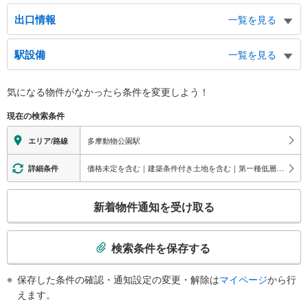
出口情報
一覧を見る
出口（京王線）
駅設備
一覧を見る
程久保２・３丁目方面、程久保方面、程久保４・５・６丁目方面、程久保７・
８丁目方面、中央大学、多摩モノレール、多摩動物公園、明星大学
バリアフリー状況
出口（多摩モノレール）
気になる物件がなかったら
条件を変更しよう！
※段差なしでの移動経路
多摩動物公園、京王線多摩動物公園駅、長楽寺、神明神社、程久保二・三・四
（○：有り △：要駅員設備 ×：無し）
現在の検索条件
丁目方面、程久保八丁目方面
【京王電鉄】：○
【多摩モノレール】：○
多摩動物公園駅
エリア/路線
エレベータ
【多摩モノレール】
価格未定を含む｜建築条件付き土地を含む｜第一種低層住居専用地域
詳細条件
・各ホーム⇔改札
・改札⇔地上出口
こ
新着物件通知を受け取る
エスカレータ
の
【多摩モノレール】
検
・各ホーム⇔改札
索
検索条件を保存する
・改札⇔地上出口
条
トイレ
件
保存した条件の確認・通知設定の変更・解除は
マイページ
から行
【京王電鉄】
で
えます。
《多機能トイレ》
通
・改札内