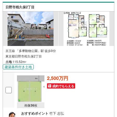
日野市程久保2丁目
京王線 「多摩動物公園」駅 徒歩9分
東京都日野市程久保2丁目
土地
115.52m
2
建築条件付き土地
2,500万円
成約でもらえる
画像
36
枚
おすすめポイント
竹下 志弘