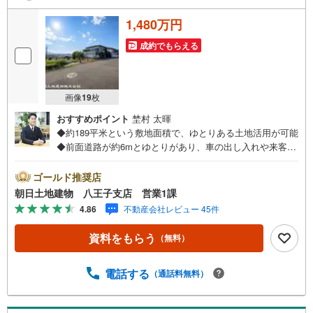
1,480万円
成約でもらえる
画像
19
枚
おすすめポイント
埜村 太暉
◆約189平米という敷地面積で、ゆとりある土地活用が可能
◆前面道路が約6mとゆとりがあり、車の出し入れや来客対
応がしやすい◆建築条件無し売地なため、お好きなハウス
メーカーでの建築が可能※バザール会場には、ベビーベッド
ゴールド推奨店
や キッズスペースをご用意しております。 小さなお子
朝日土地建物 八王子支店 営業1課
様連れでも、安心してご来場ください！資料請求、住宅ロ
4.86
不動産会社レビュー 45件
ーンのご相談などお気軽にお問合せください！スタッフ25
名でお客様がご覧になったことのない情報を多数ご用意し
資料をもらう
（無料）
ております。インターネット、チラシなどに掲載できない
物件も多数ございます！ご案内時に他物件もご紹介可能で
す。 担当営業へご希望をお伝えください！■ご案内方法ご
電話する
（通話料無料）
自宅へお迎え・最寄り駅等でお待ち合わせ、弊社へのご来
社など、ご相談ください。ご希望があれば周辺環境、お客