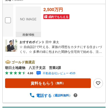
2,500万円
成約でもらえる
画像
10
枚
おすすめポイント
田中 康太
☆ 自由設計で叶える、家族の理想をカタチにする住まいづ
くり。☆ 多摩の緑に包まれた閑静な住宅街で始める、注文
住宅ライフ。☆ 建築条件付だからこそ実現する、安心の住
まいづくりと高品質住宅。☆ 駅徒歩圏×第一種低層住居専
ゴールド推奨店
用地域。永住にふさわしい穏やかな住環境。※バザール会場
朝日土地建物 八王子支店 営業2課
には、ベビーベッドや キッズスペースをご用意しており
4.86
不動産会社レビュー 45件
ます。 小さなお子様連れでも、安心してご来場くださ
い！資料請求、住宅ローンのご相談などお気軽にお問合せ
資料をもらう
（無料）
ください！スタッフ25名でお客様がご覧になったことのな
い情報を多数ご用意しております。インターネット、チラ
シなどに掲載できない物件も多数ございます！ご案内時に
電話する
（通話料無料）
他物件もご紹介可能です。 担当営業へご希望をお伝えくだ
さい！■ご案内方法ご自宅へお迎え・最寄り駅等でお待ち合