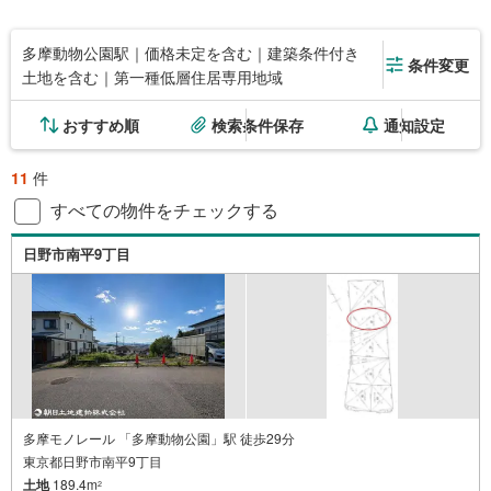
多摩動物公園駅｜価格未定を含む｜建築条件付き
条件変更
土地を含む｜第一種低層住居専用地域
おすすめ順
検索条件保存
通知設定
11
件
すべての物件をチェックする
日野市南平9丁目
多摩モノレール 「多摩動物公園」駅 徒歩29分
東京都日野市南平9丁目
土地
189.4m
2