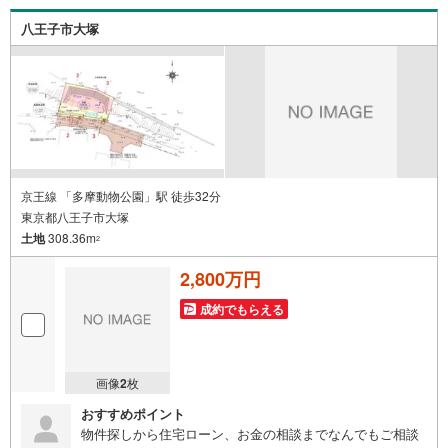
別FP相談会 無料物件のご紹介だけでなく住宅ローン・資
金のご相談、まずは家探しについて話を聞きたいという方
八王子市大塚
も大歓迎です！年間8000棟以上の限定物件を発表している
オープンハウスだから出会える物件が多数ございます。ぜ
ひお気軽にご連絡・ご相談ください！※限定物件:当社の
み、もしくは当社を含めた数社でのみご紹介可能なオープ
ンハウス・ディベロップメントの物件
京王線 「多摩動物公園」駅 徒歩32分
東京都八王子市大塚
土地
308.36m
2
2,800万円
成約でもらえる
画像
2
枚
おすすめポイント
物件探しから住宅ローン、お金の相談までなんでもご相談