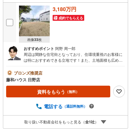
3,180万円
成約でもらえる
画像
33
枚
おすすめポイント
阿野 周一郎
周辺は閑静な住宅街となっており、住環境重視のお客様に
は特におすすめできる立地です！また、土地面積も広めの
ため、建物プランの自由度が高い点も魅力です
ブロンズ推奨店
藤和ハウス 日野店
資料をもらう
（無料）
電話する
（通話料無料）
取り扱い不動産会社をもっと見る（
全
1
社
）