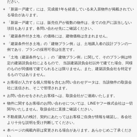
ださい。
「新築一戸建て」には、完成後1年を経過している未入居物件が掲載されてい
る場合があります。
「新築一戸建て」には、販売住戸が複数の物件は、全ての住戸に該当しない
項目もあります。各問い合わせ先にご確認ください。
「建築条件付き土地」の価格には、建物価格は含まれません。
「建築条件付き土地」の「建物プラン例」は、土地購入者の設計プランの一
例であり、プランの採用可否は任意です。
「土地（建築条件なし）」の「建物プラン例」に関して、そのプラン例は特
定の建築請負会社によるもので、 当該建築請負会社以外で建てた場合、同様
のものが同価格で建てられるとは限りません。また、建築請負会社を特定す
るものではありません。
お客様が入力する個人情報を含むお問い合わせデータは、当該物件の取扱会
社に送信され、そこで管理されます。
お問い合わせをされたお客様へは、取扱会社がご連絡いたします。
物件に関するお客様のお問い合わせについては、LINEヤフー株式会社は一切
関与いたしません。取扱会社に直接ご確認ください。
不動産購入の検討、契約にあたってはお客様ご自身が情報を確認し、各会社
より十分な説明を受け判断してください。
本ページの掲載内容は変更される場合があります。あらかじめご了承くださ
い。