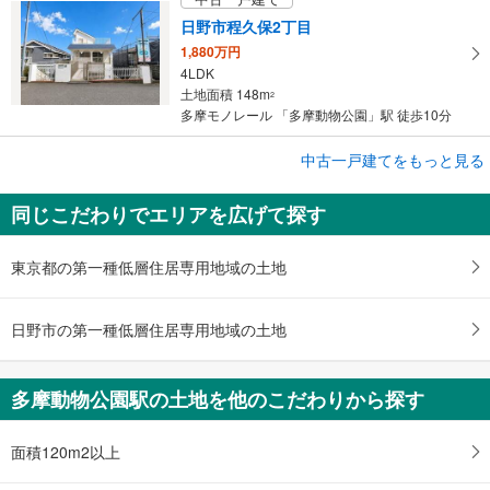
日野市程久保2丁目
1,880万円
4LDK
土地面積 148m
2
多摩モノレール 「多摩動物公園」駅 徒歩10分
成約でもらえる
中古一戸建てをもっと見る
中古一戸建て
同じこだわりでエリアを広げて探す
日野市平山1丁目
2,880万円
4LDK
東京都の第一種低層住居専用地域の土地
土地面積 151.64m
2
多摩モノレール 「多摩動物公園」駅 徒歩24分
日野市の第一種低層住居専用地域の土地
多摩動物公園駅の土地を他のこだわりから探す
面積120m2以上