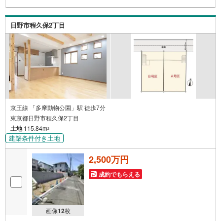
日野市程久保2丁目
京王線 「多摩動物公園」駅 徒歩7分
東京都日野市程久保2丁目
土地
115.84m
2
建築条件付き土地
2,500万円
成約でもらえる
画像
12
枚