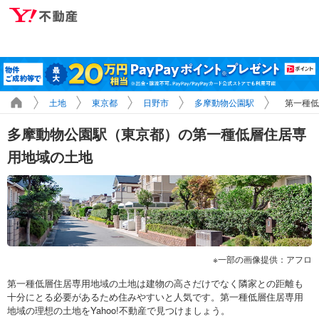
土地
東京都
日野市
多摩動物公園駅
第一種低
多摩動物公園駅（東京都）の第一種低層住居専
用地域の土地
一部の画像提供：アフロ
第一種低層住居専用地域の土地は建物の高さだけでなく隣家との距離も
十分にとる必要があるため住みやすいと人気です。第一種低層住居専用
地域の理想の土地をYahoo!不動産で見つけましょう。