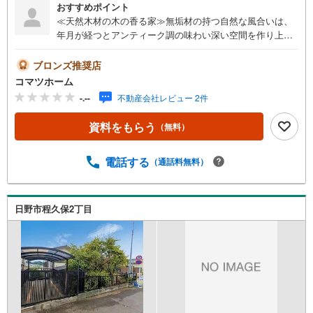
おすすめポイント
≪天然木材の木の香る家≫無垢材の持つ自然な風合いは、
年月が経つとアンティーク調の味わい深い空間を作り上
げ、住まいも時を経てその変化を楽しめます。自然の天然
木は調湿作用があり、フローリングは素足でも肌触りが良
ブロンズ推奨店
く快適に過ごせるのが魅力です。建築物省エネルギー性能
コマツホーム
表示制度（BELS評価書取得予定）≪充実の設備・仕様≫・
-.--
不動産会社レビュー 2件
木目が美しい板張り天井・キッチンに食器洗浄乾燥機・Lo
w-E複層ガラス・浴室換気乾燥暖房機・三面鏡洗面化粧
資料をもらう
（無料）
台・オールインワン浄水栓・16ミリサイディング（外壁に
付着した汚
電話する
（通話料無料）
日野市程久保2丁目