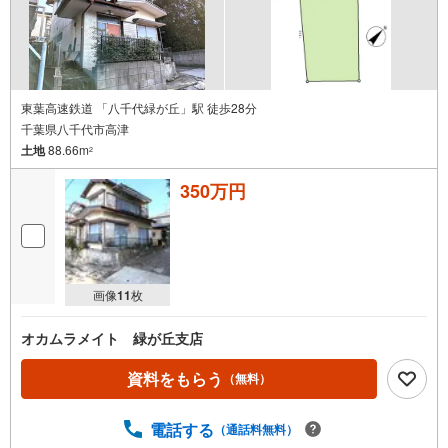
東葉高速鉄道 「八千代緑が丘」駅 徒歩28分
千葉県八千代市高津
土地
88.66m
2
350万円
画像
11
枚
オカムラメイト 緑が丘支店
資料をもらう
（無料）
電話する
（通話料無料）