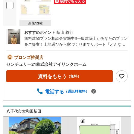
成約でもらえる
画像
13
枚
おすすめポイント
蔭山 義行
無料建物プラン相談会実施中!!一級建築士があなたのプラン
をご提案！土地選びから家づくりまでサポート『どんな家
が建つ？』まずは聞いてみませんか？◆◆～住まい探しな
ら【アイリンクホーム】にお任せください～資料請求のみ
ブロンズ推奨店
大歓迎！ご案内も即日ご対応可能東葉高速線『八千代緑が
センチュリー21株式会社アイリンクホーム
丘』駅徒歩25分・京成本線『八千代台』駅徒歩26分●高津
小学校 徒歩1分●ヨークマート 徒歩13分●セイムス
資料をもらう
（無料）
徒歩17分●敷地面積39.68坪（敷地延長区画有） ●南
西向き□■□現地内覧ツアー開催中!!□■□（※事前に必ずお問
電話する
（通話料無料）
い合わせくださいませ）《コース内容（所要時間）》・サ
クッと内覧コース （30分～）・じっくり内覧コース （6
0分～）・納得内覧コース （90分～）・まずは住宅ロ
ーン相談から （30分～）【資料請求無料、お電話でのお
八千代市大和田新田
問い合わせ無料】お日にち:時間帯のご指定が可能です!!平
日やお仕事前・後のご内覧もお待ちしております!!ご希望の
日程、お時間をお知らせください。ご連絡を心よりお待ち
しております！