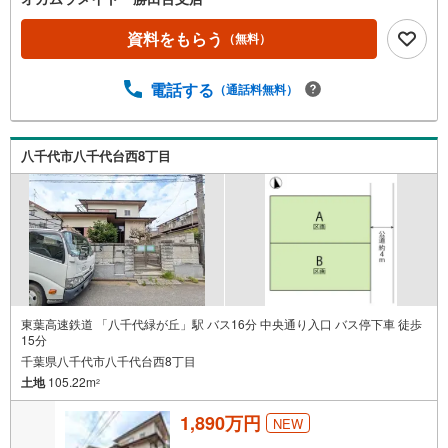
資料をもらう
（無料）
電話する
（通話料無料）
八千代市八千代台西8丁目
東葉高速鉄道 「八千代緑が丘」駅 バス16分 中央通り入口 バス停下車 徒歩
15分
千葉県八千代市八千代台西8丁目
土地
105.22m
2
1,890万円
NEW