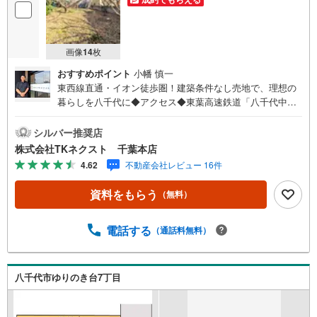
画像
14
枚
おすすめポイント
小幡 慎一
東西線直通・イオン徒歩圏！建築条件なし売地で、理想の
暮らしを八千代に◆アクセス◆東葉高速鉄道「八千代中
央」駅 徒歩20分◆設備◆ご家族のスタイルに合った住ま
いを納得したプランニングで♪お好きなハウスメーカーで
シルバー推奨店
建築できる「建築条件なし」♪大型商業施設やスーパー
株式会社TKネクスト 千葉本店
や、ニトリ、家電量販店などのロードサイド店舗が充実♪
4.62
不動産会社レビュー 16件
高度な医療機関が近くにあるため、万が一の際も安心♪
「八千代市総合運動公園」や「京成バラ園」があり、休日
資料をもらう
（無料）
にご家族と過ごせるスポットが充実♪◆周辺環境◆八千代
市立大和田西小学校 徒歩9分八千代市立大和田中学校 徒
歩15分みつわなかよし保育園 徒歩10分ヤオコー八千代大
電話する
（通話料無料）
和田店 徒歩7分セブンイレブン八千代大和田店 徒歩13分
落ち着いた住宅街と便利なロードサイド店舗が共存し生活
バランスの良く、ファミリー層に根強い人気があるエリア
八千代市ゆりのき台7丁目
です♪都心へのアクセスも良く大型商業施設や近隣店舗や
飲食店も充実している立地です♪