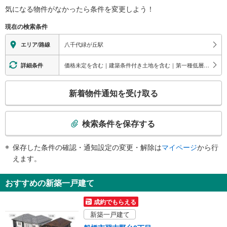
気になる物件がなかったら
条件を変更しよう！
※段差なしでの移動経路
（○：有り △：要駅員設備 ×：無し）
現在の検索条件
地上⇔改札：△（車椅子対応エスカレータ）
改札⇔ホーム：○
八千代緑が丘駅
エリア/路線
エレベータ
・各ホーム⇔改札
価格未定を含む｜建築条件付き土地を含む｜第一種低層住居専用地域
詳細条件
エスカレータ
こ
・各ホーム⇔改札
新着物件通知を受け取る
・改札⇔１Ｆ出口（※車椅子対応）
の
トイレ
検
索
《多機能トイレ》
検索条件を保存する
・改札内
条
その他
件
保存した条件の確認・通知設定の変更・解除は
マイページ
から行
で
・点字案内（運賃表・手すり）
えます。
・ＡＥＤ（飲料自動販売機搭載）
通
知
おすすめの新築一戸建て
を
受
成約でもらえる
け
新築一戸建て
取