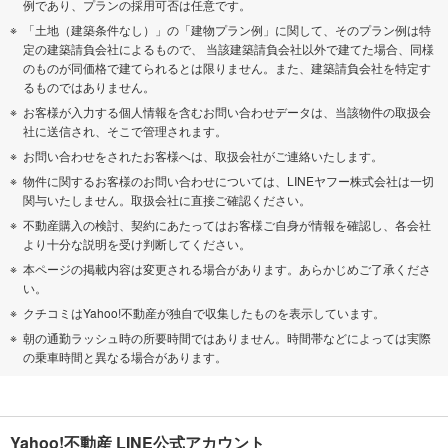
例であり、プランの採用可否は任意です。
「土地（建築条件なし）」の「建物プラン例」に関して、そのプラン例は特
定の建築請負会社によるもので、 当該建築請負会社以外で建てた場合、同様
のものが同価格で建てられるとは限りません。また、建築請負会社を特定す
るものではありません。
お客様が入力する個人情報を含むお問い合わせデータは、当該物件の取扱会
社に送信され、そこで管理されます。
お問い合わせをされたお客様へは、取扱会社がご連絡いたします。
物件に関するお客様のお問い合わせについては、LINEヤフー株式会社は一切
関与いたしません。取扱会社に直接ご確認ください。
不動産購入の検討、契約にあたってはお客様ご自身が情報を確認し、各会社
より十分な説明を受け判断してください。
本ページの掲載内容は変更される場合があります。あらかじめご了承くださ
い。
クチコミはYahoo!不動産が独自で収集したものを表示しています。
朝の通勤ラッシュ時の所要時間ではありません。時間帯などによっては実際
の乗車時間と異なる場合があります。
Yahoo!不動産 LINE公式アカウント