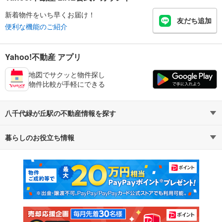
新着物件をいち早くお届け！
友だち追加
便利な機能のご紹介
Yahoo!不動産 アプリ
地図でサクッと物件探し
物件比較が手軽にできる
八千代緑が丘駅の不動産情報を探す
暮らしのお役立ち情報
不動産・住宅
賃貸住宅
マンションカタログ
教えて！住まいの先生
新築マンション
中古マンション
新築一戸建て
中古一戸建て
注文住宅
土地