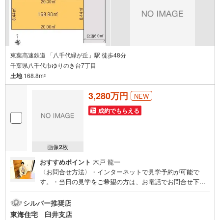
東葉高速鉄道 「八千代緑が丘」駅 徒歩48分
千葉県八千代市ゆりのき台7丁目
土地
168.8m
2
3,280万円
NEW
成約でもらえる
画像
2
枚
おすすめポイント
木戸 龍一
〈お問合せ方法〉・インターネットで見学予約が可能で
す。・当日の見学をご希望の方は、お電話でお問合せ下さ
い！・希望日時がありましたら備考欄等にご記入下さい！
〈スタッフ・店舗〉・女性のスタッフもおります。・キッ
シルバー推奨店
ズスペース完備！DVDや絵本などをご用意しております。
東海住宅 臼井支店