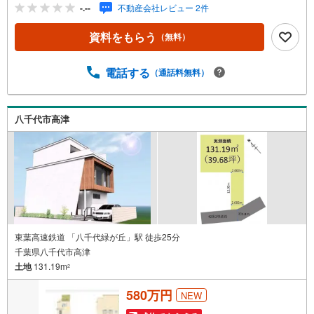
〈ご案内〉・ご案内物件により鍵の手配などの必要な場合
-.--
不動産会社レビュー 2件
がありますので、ご迷惑をお掛けしない為にもお早めにお
問い合わせ下さいませ。・ご案内の際は、実際の生活がイ
資料をもらう
（無料）
メージできるように、ご希望に合わせて学校やスーパー等
もご案内致します。〈住宅ローン〉・お客様のご希望や物
件に合わせ、各種金融機関から無理のない最適なプランを
電話する
（通話料無料）
ご提案致します。・諸費用・金利優遇など何でもご相談下
さいませ。〈その他〉・仲介による売却の他、ご希望に応
じて当社にて買取のご相談にも応じます。・掲載物件以外
八千代市高津
にも多数物件を揃えております。お気軽にお問い合わせ下
さいませ。
東葉高速鉄道 「八千代緑が丘」駅 徒歩25分
千葉県八千代市高津
土地
131.19m
2
580万円
NEW