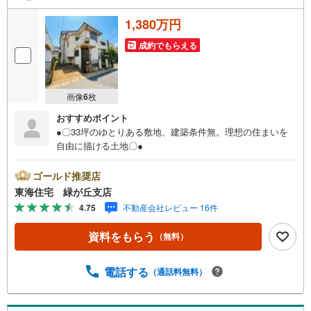
1,380万円
成約でもらえる
画像
6
枚
おすすめポイント
●〇33坪のゆとりある敷地、建築条件無。理想の住まいを
自由に描ける土地〇●
ゴールド推奨店
東海住宅 緑が丘支店
4.75
不動産会社レビュー 16件
資料をもらう
（無料）
電話する
（通話料無料）