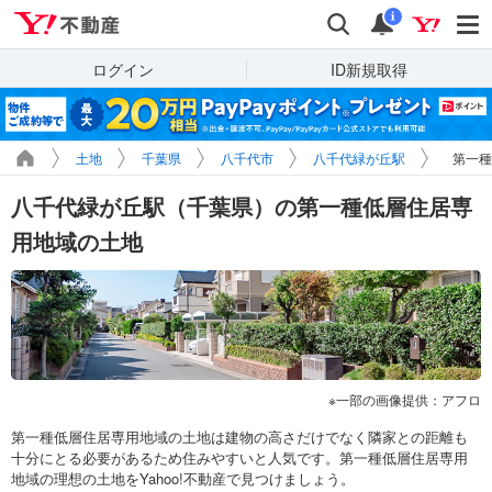
Yahoo!不動産
検索
通知
i
ログイン
ID新規取得
土地
千葉県
八千代市
八千代緑が丘駅
第一種
八千代緑が丘駅（千葉県）の第一種低層住居専
用地域の土地
一部の画像提供：アフロ
第一種低層住居専用地域の土地は建物の高さだけでなく隣家との距離も
十分にとる必要があるため住みやすいと人気です。第一種低層住居専用
地域の理想の土地をYahoo!不動産で見つけましょう。