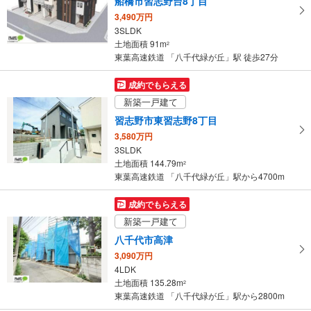
船橋市習志野台8丁目
る
3,490万円
・
3SLDK
条
土地面積 91m
2
件
東葉高速鉄道 「八千代緑が丘」駅 徒歩27分
を
マ
成約でもらえる
イ
新築一戸建て
ペ
習志野市東習志野8丁目
ー
3,580万円
ジ
3SLDK
に
土地面積 144.79m
2
保
東葉高速鉄道 「八千代緑が丘」駅から4700m
存
す
成約でもらえる
る
新築一戸建て
八千代市高津
3,090万円
4LDK
土地面積 135.28m
2
東葉高速鉄道 「八千代緑が丘」駅から2800m