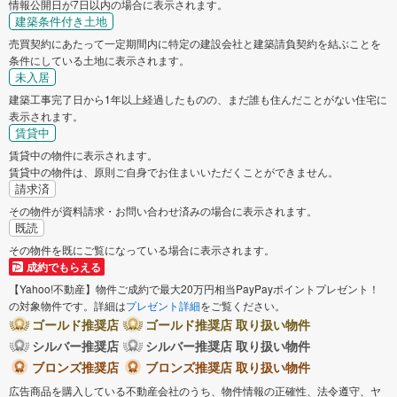
情報公開日が7日以内の場合に表示されます。
建築条件付き土地
売買契約にあたって一定期間内に特定の建設会社と建築請負契約を結ぶことを
条件にしている土地に表示されます。
未入居
建築工事完了日から1年以上経過したものの、まだ誰も住んだことがない住宅に
表示されます。
賃貸中
賃貸中の物件に表示されます。
賃貸中の物件は、原則ご自身でお住まいいただくことができません。
請求済
その物件が資料請求・お問い合わせ済みの場合に表示されます。
既読
その物件を既にご覧になっている場合に表示されます。
成約でもらえる
【Yahoo!不動産】物件ご成約で最大20万円相当PayPayポイントプレゼント！
の対象物件です。詳細は
プレゼント詳細
をご覧ください。
ゴールド推奨店
ゴールド推奨店 取り扱い物件
シルバー推奨店
シルバー推奨店 取り扱い物件
ブロンズ推奨店
ブロンズ推奨店 取り扱い物件
広告商品を購入している不動産会社のうち、物件情報の正確性、法令遵守、ヤ