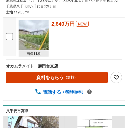
千葉県八千代市八千代台北9丁目
土地
119.36m
2
2,640万円
NEW
画像
11
枚
オカムラメイト 勝田台支店
資料をもらう
（無料）
電話する
（通話料無料）
八千代市高津