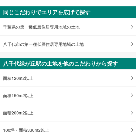
中古一戸建て
同じこだわりでエリアを広げて探す
船橋市坪井東1丁目
4,980万円
1LDK
千葉県の第一種低層住居専用地域の土地
土地面積 100m
2
東葉高速鉄道 「八千代緑が丘」駅 徒歩24分
八千代市の第一種低層住居専用地域の土地
八千代緑が丘駅の土地を他のこだわりから探す
面積120m2以上
面積150m2以上
面積200m2以上
100坪・面積330m2以上