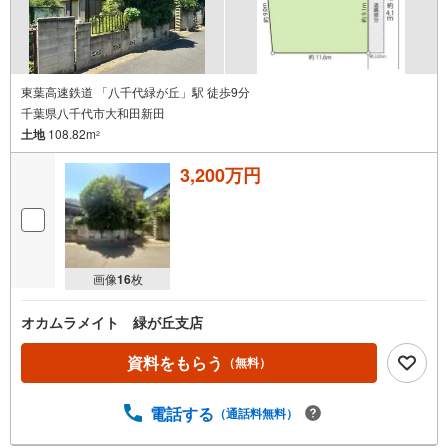
東葉高速鉄道 「八千代緑が丘」駅 徒歩9分
千葉県八千代市大和田新田
土地
108.82m
2
3,200万円
画像
16
枚
オカムラメイト 緑が丘支店
資料をもらう
（無料）
電話する
（通話料無料）