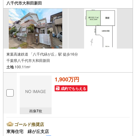
八千代市大和田新田
東葉高速鉄道 「八千代緑が丘」駅 徒歩16分
千葉県八千代市大和田新田
土地
100.11m
2
1,900万円
成約でもらえる
画像
7
枚
ゴールド推奨店
東海住宅 緑が丘支店