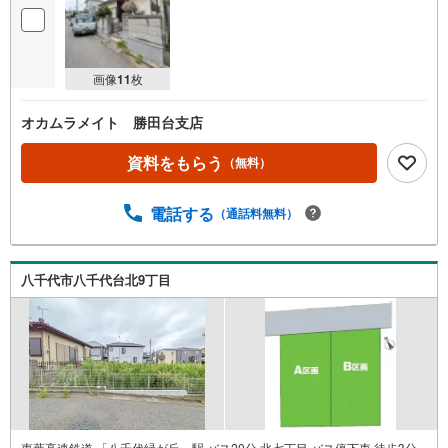
画像
11
枚
オカムラメイト 勝田台支店
資料をもらう
（無料）
電話する
（通話料無料）
八千代市八千代台北9丁目
東葉高速鉄道 「八千代緑が丘」駅 バス20分 北七丁目 バス停下車 徒歩3分