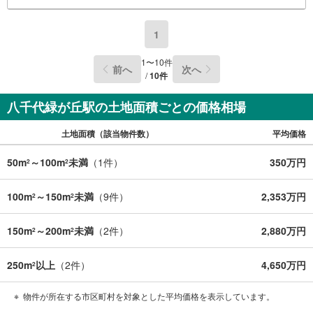
1
1
〜
10
件
前へ
次へ
/
10
件
八千代緑が丘駅の土地面積ごとの価格相場
土地面積（該当物件数）
平均価格
50m
～100m
未満
（
1
件）
350万円
2
2
100m
～150m
未満
（
9
件）
2,353万円
2
2
150m
～200m
未満
（
2
件）
2,880万円
2
2
250m
以上
（
2
件）
4,650万円
2
物件が所在する市区町村を対象とした平均価格を表示しています。