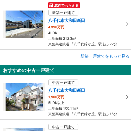
成約でもらえる
新築一戸建て
八千代市大和田新田
4,390万円
4LDK
土地面積 212.3m
2
東葉高速鉄道 「八千代緑が丘」駅 徒歩22分
成約でもらえる
新築一戸建てをもっと見る
新築一戸建て
おすすめの中古一戸建て
八千代市大和田新田
5,680万円
中古一戸建て
4LDK
土地面積 189.96m
2
八千代市大和田新田
東葉高速鉄道 「八千代緑が丘」駅 徒歩28分
1,900万円
5LDK以上
土地面積 100.11m
2
東葉高速鉄道 「八千代緑が丘」駅 徒歩16分
中古一戸建て