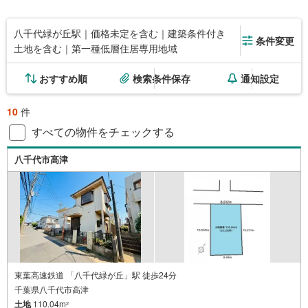
八千代緑が丘駅｜価格未定を含む｜建築条件付き
条件変更
土地を含む｜第一種低層住居専用地域
おすすめ順
検索条件保存
通知設定
10
件
すべての物件をチェックする
八千代市高津
東葉高速鉄道 「八千代緑が丘」駅 徒歩24分
千葉県八千代市高津
土地
110.04m
2