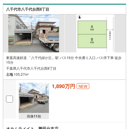
八千代市八千代台西8丁目
東葉高速鉄道 「八千代緑が丘」駅 バス16分 中央通り入口 バス停下車 徒歩
15分
千葉県八千代市八千代台西8丁目
土地
105.27m
2
1,890万円
NEW
画像
11
枚
オカムラメイト 勝田台支店