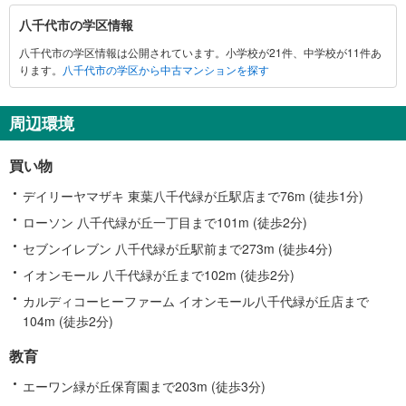
八
八千代市の学区情報
千
八千代市の学区情報は公開されています。小学校が21件、中学校が11件あ
代
ります。
八千代市の学区から中古マンションを探す
市
に
関
周辺環境
す
る
買い物
情
報
デイリーヤマザキ 東葉八千代緑が丘駅店まで76m (徒歩1分)
ローソン 八千代緑が丘一丁目まで101m (徒歩2分)
セブンイレブン 八千代緑が丘駅前まで273m (徒歩4分)
イオンモール 八千代緑が丘まで102m (徒歩2分)
カルディコーヒーファーム イオンモール八千代緑が丘店まで
104m (徒歩2分)
教育
エーワン緑が丘保育園まで203m (徒歩3分)