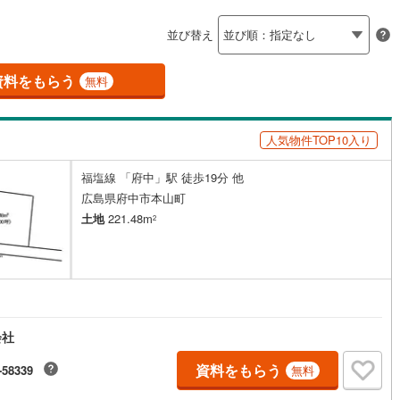
島根
岡山
広島
山口
釜石線
(
0
)
ン内見(相談)可
（
0
）
IT重説可
（
0
）
並び替え
花輪線
(
0
)
香川
愛媛
高知
保存した条件を見る
磐越東線
(
5
)
資料をもらう
ン対応とは？
無料
佐賀
長崎
熊本
大分
陸羽東線
(
1
)
人気物件TOP10入り
6
)
米坂線
(
0
)
福塩線 「府中」駅 徒歩19分 他
五能線
(
0
)
この条件で検索する
この条件で検索する
この条件で検索する
この条件で検索する
この条件で検索する
この条件で検索する
市区町村以下を選択
市区町村を選択す
駅を選択する
広島県府中市本山町
0
)
白新線
(
0
)
土地
221.48m
2
越後線
(
5
)
ライン（宇都宮～逗子）
湘南新宿ライン（前橋～小田原）
(
390
)
)
内房線
(
140
)
会社
)
鹿島線
(
2
)
資料をもらう
-58339
無料
)
東海道本線
(
220
)