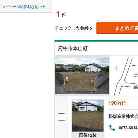
中国
鳥取
北上線
(
0
)
マイページの便利な使い方
オンライ
1
件
山田線
(
4
)
四国
徳島
大湊線
(
0
)
まとめて
オンライ
チェックした物件を
九州・沖縄
福岡
只見線
(
0
)
府中市本山町
奥羽本線
(
男鹿線
(
0
)
0
0
0
0
0
0
該当物件
該当物件
該当物件
該当物件
該当物件
該当物件
件
件
件
件
件
件
羽越本線
(
飯山線
(
0
)
湘南新宿
190万円
(
353
)
外房線
(
77
松坂産業株式
成田線
(
47
0078-6014
画像
12
枚
東金線
(
15