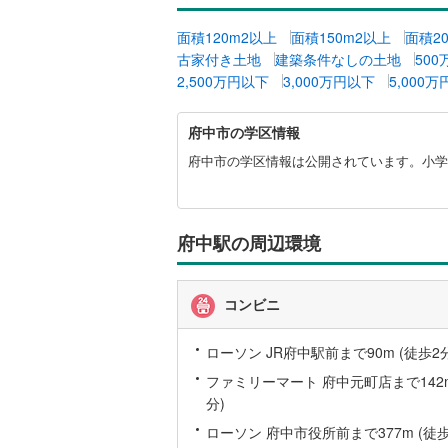
越美北線
(
面積120m2以上
面積150m2以上
面積2
古家付き土地
建築条件なしの土地
50
氷見線
(
0
)
2,500万円以下
3,000万円以下
5,000
紀勢本線（
府
府中市の学区情報
桜島線
(
0
)
中
市
府中市の学区情報は公開されています。小学
加古川線
(
に
関
赤穂線
(
5
)
す
る
府中駅の周辺環境
宇野線
(
5
)
情
報
福塩線
(
2
)
コンビニ
岩徳線
(
0
)
ローソン JR府中駅前まで90m (徒歩2分
小野田線
(
ファミリーマート 府中元町店まで142m
舞鶴線
(
0
)
分)
ローソン 府中市役所前まで377m (徒歩
木次線
(
0
)