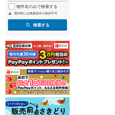
北海道新幹線
(
1
)
物件名のみで検索する
選択時には検索条件の保存不可
山形新幹線
(
108
)
東海道新幹線
(
52
)
検索する
九州新幹線
(
87
)
札幌市営地下鉄東豊線
(
1
)
東京メトロ銀座線
(
1
)
東京メトロ日比谷線
(
20
)
東京メトロ有楽町線
(
52
)
東京メトロ副都心線
(
52
)
都営新宿線
(
40
)
横浜市営地下鉄グリーンライン