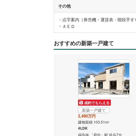
その他
いすみ鉄
・点字案内（券売機・運賃表・階段手す
・ＡＥＤ
IGRいわ
弘南鉄道
おすすめの新築一戸建て
由利高原
長野電鉄
宇都宮ラ
鹿島臨海
小湊鐵道
(
成約でもらえる
上毛電気
新築一戸建て
2,490万円
流鉄流山
建物面積 103.51m
2
京成本線
(
4LDK
福塩線 「府中」駅 徒歩7分