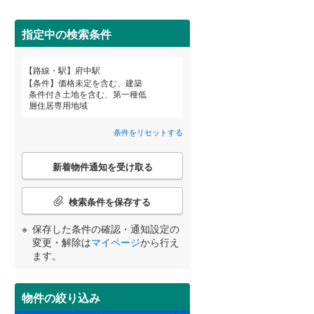
田沢湖線
(
2
)
指定中の検索条件
八戸線
(
0
)
磐越西線
(
4
)
詳しく見る
路線・駅
府中駅
宮崎
鹿児島
沖縄
条件
価格未定を含む、建築
陸羽西線
(
0
)
条件付き土地を含む、第一種低
層住居専用地域
左沢線
(
4
)
条件をリセットする
津軽線
(
0
)
する
る
条件をリセットする
条件をリセットする
条件をリセットする
条件をリセットする
条件をリセットする
条件をリセットする
こ
信越本線
(
4
)
新着物件通知を受け取る
の
検
弥彦線
(
0
)
索
検索条件を保存する
条
総武本線
(
129
)
件
保存した条件の確認・通知設定の
で
変更・解除は
マイページ
から行え
通
ます。
京葉線
(
54
)
知
を
久留里線
(
54
)
受
物件の絞り込み
け
山手線
(
23
)