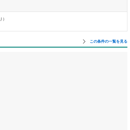
道
(
0
)
北越急行ほくほく線
(
0
)
り）
て銀河鉄道
(
2
)
青い森鉄道
(
0
)
弘南線
(
0
)
弘南鉄道大鰐線
(
0
)
この条件の一覧を見る
鉄道鳥海山ろく線
(
0
)
福島交通飯坂線
(
2
)
長野線
(
1
)
上田電鉄別所線
(
1
)
イトレール
(
22
)
関東鉄道竜ケ崎線
(
3
)
鉄道大洗鹿島線
(
21
)
ひたちなか海浜鉄道湊線
(
6
)
19
)
千葉都市モノレール
(
66
)
鉄道上毛線
(
0
)
秩父鉄道
(
5
)
線
(
34
)
つくばエクスプレス
(
75
)
198
)
京成押上線
(
0
)