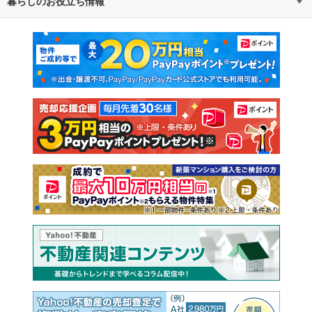
暮らしのお役立ち情報
不動産・住宅
賃貸住宅
マンションカタログ
教えて！住まいの先生
新築マンション
中古マンション
新築一戸建て
中古一戸建て
注文住宅
土地
売却査定