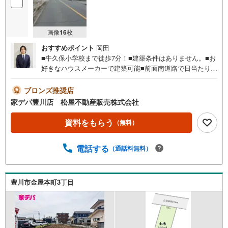
画像
16
枚
おすすめポイント
岡田
■牛久保小学校まで徒歩7分！■建築条件はありません。■お
好きなハウスメーカーで建築可能■前面南道路で日当たり良
好！■更地渡し■飯田線「牛久保」駅まで徒歩9分■ライフイ
ンフォメーション ・牛久保小学校 徒歩7分 ・南部中学
ブロンズ推奨店
校 徒歩15分 ・光輝保育園 徒歩3分●家デパ 松屋不動
家デパ豊川店 松屋不動産販売株式会社
産販売 のつよみ●・豊橋市・豊川市・知立市・浜松市の4店
舗営業中！三河エリア・遠州エリアの物件ならおまかせく
資料をもらう
（無料）
ださい。新築戸建、中古戸建、中古マンション、土地をお
客様のご希望に合わせてご提案いたします！・中古物件の
電話する
（通話料無料）
リフォーム実績多数！中古物件をご購入の際、約70％とい
う多くの方々がリフォームを行っています。新築購入より
低コストで、新築同様の快適なお住まいを実現できま
す。・キッズスペース用意しております。ぜひご家族そろ
豊川市金屋本町3丁目
ってご来場ください。・営業時間 午前9時00分～午後6時30
分 （定休日:水曜日）この時間帯はお電話でのお問い合わせ
がスムーズにご案内できます。右下の電話ボタンをタッ
チ！もしくはお気軽にお電話ください。