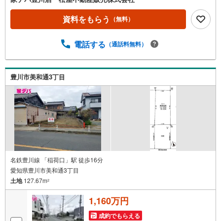
河エリア・遠州エリアの物件ならおまかせください。新築
戸建、中古戸建、中古マンション、土地をお客様のご希望
資料をもらう
（無料）
に合わせてご提案いたします！・中古物件のリフォーム実
績多数！中古物件をご購入の際、約70％という多くの方々
電話する
（通話料無料）
がリフォームを行っています。新築購入より低コストで、
新築同様の快適なお住まいを実現できます。・キッズスペ
ース用意しております。ぜひご家族そろってご来場くださ
い。・営業時間 午前9時00分～午後6時30分 （定休日:水曜
豊川市美和通3丁目
日）この時間帯はお電話でのお問い合わせがスムーズにご
案内できます。右下の電話ボタンをタッチ！もしくはお気
軽にお電話ください。
名鉄豊川線 「稲荷口」駅 徒歩16分
愛知県豊川市美和通3丁目
土地
127.67m
2
1,160万円
成約でもらえる