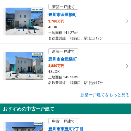
保
新築一戸建て
存
豊川市金屋橋町
す
3,780万円
る
4LDK
土地面積 141.27m
2
名鉄豊川線 「稲荷口」駅 徒歩17分
新築一戸建て
豊川市金屋橋町
3,880万円
4SLDK
土地面積 142.52m
2
名鉄豊川線 「稲荷口」駅 徒歩17分
新築一戸建てをもっと見る
新築一戸建て
豊川市金屋橋町
おすすめの中古一戸建て
3,880万円
4SLDK
中古一戸建て
土地面積 142.52m
2
名鉄豊川線 「稲荷口」駅 徒歩17分
豊川市東豊町2丁目