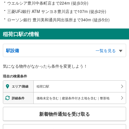
ウエルシア豊川中条町店まで224m (徒歩3分)
三菱UFJ銀行 ATM サンヨネ豊川店まで107m (徒歩2分)
ローソン銀行 豊川美和通共同出張所まで340m (徒歩5分)
稲荷口駅の情報
駅設備
一覧を見る
バリアフリー状況
気になる物件がなかったら
条件を変更しよう！
※段差なしでの移動経路
（○：有り △：要駅員設備 ×：無し）
現在の検索条件
地上⇔改札⇔ホーム：○
スロープ
稲荷口駅
エリア/路線
・ホーム⇔改札
その他
価格未定を含む｜建築条件付き土地を含む｜整形地
詳細条件
・点字案内（券売機・運賃表）
こ
※駅員無配置駅（連絡先：東岡崎駅）
新着物件通知を受け取る
の
検
索