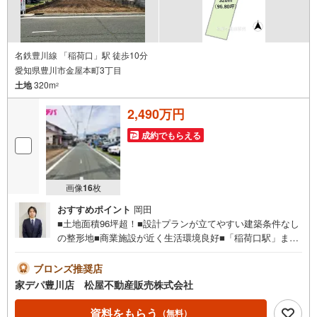
名鉄豊川線 「稲荷口」駅 徒歩10分
愛知県豊川市金屋本町3丁目
土地
320m
2
2,490万円
成約でもらえる
画像
16
枚
おすすめポイント
岡田
■土地面積96坪超！■設計プランが立てやすい建築条件なし
の整形地■商業施設が近く生活環境良好■「稲荷口駅」まで
近く便利な立地■おすすめポイント・面積96坪超の広々敷
地・多彩なプランが可能な整形地・お買い物施設が近く生
ブロンズ推奨店
活に便利●家デパ 松屋不動産販売 のつよみ●・豊橋市・豊
家デパ豊川店 松屋不動産販売株式会社
川市・知立市・浜松市の4店舗営業中！三河エリア・遠州エ
リアの物件ならおまかせください。新築戸建、中古戸建、
資料をもらう
（無料）