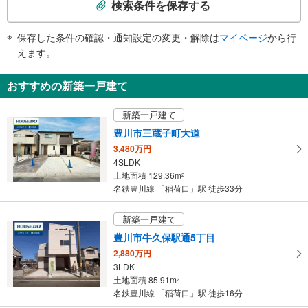
検索条件を保存する
条
件
保存した条件の確認・通知設定の変更・解除は
マイページ
から行
で
えます。
通
知
おすすめの新築一戸建て
を
受
新築一戸建て
け
豊川市三蔵子町大道
取
3,480万円
る
4SLDK
・
土地面積 129.36m
2
条
名鉄豊川線 「稲荷口」駅 徒歩33分
件
を
新築一戸建て
マ
豊川市牛久保駅通5丁目
イ
2,880万円
ペ
3LDK
ー
土地面積 85.91m
2
ジ
名鉄豊川線 「稲荷口」駅 徒歩16分
に