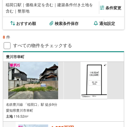
稲荷口駅｜価格未定を含む｜建築条件付き土地を
条件変更
含む｜整形地
おすすめ順
検索条件保存
通知設定
8
件
すべての物件をチェックする
豊川市幸町
名鉄豊川線 「稲荷口」駅 徒歩9分
愛知県豊川市幸町
土地
116.52m
2