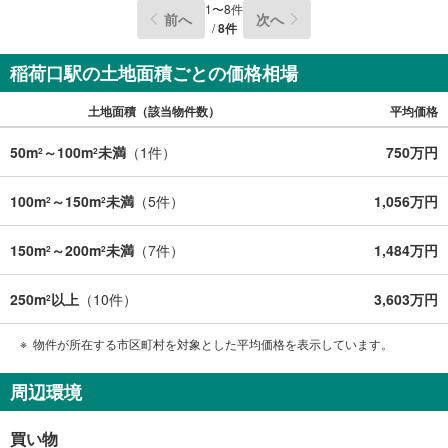
1
〜
8
件
前へ
次へ
/
8
件
稲荷口駅の土地面積ごとの価格相場
土地面積（該当物件数）
平均価格
50m
～100m
未満
（
1
件）
750万円
2
2
100m
～150m
未満
（
5
件）
1,056万円
2
2
150m
～200m
未満
（
7
件）
1,484万円
2
2
250m
以上
（
10
件）
3,603万円
2
物件が所在する市区町村を対象とした平均価格を表示しています。
周辺環境
買い物