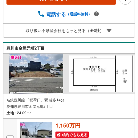
中古マンション、土地をお客様のご希望に合わせてご提案
いたします！・中古物件のリフォーム実績多数！中古物件
電話する
（通話料無料）
をご購入の際、約70％という多くの方々がリフォームを行
っています。新築購入より低コストで、新築同様の快適な
お住まいを実現できます。・キッズスペース用意しており
取り扱い不動産会社をもっと見る（
全
3
社
）
ます。ぜひご家族そろってご来場ください。・営業時間 午
前9時00分～午後6時30分 （定休日:水曜日）この時間帯は
お電話でのお問い合わせがスムーズにご案内できます。右
豊川市金屋元町2丁目
下の電話ボタンをタッチ！もしくはお気軽にお電話くださ
い。
名鉄豊川線 「稲荷口」駅 徒歩14分
愛知県豊川市金屋元町2丁目
土地
124.09m
2
1,150万円
成約でもらえる