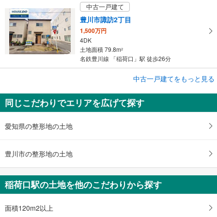
中古一戸建て
豊川市諏訪2丁目
1,500万円
4DK
土地面積 79.8m
2
名鉄豊川線 「稲荷口」駅 徒歩26分
中古一戸建てをもっと見る
中古一戸建て
豊川市諏訪2丁目
同じこだわりでエリアを広げて探す
1,500万円
4DK
土地面積 79.8m
2
愛知県の整形地の土地
名鉄豊川線 「稲荷口」駅 徒歩26分
豊川市の整形地の土地
稲荷口駅の土地を他のこだわりから探す
面積120m2以上