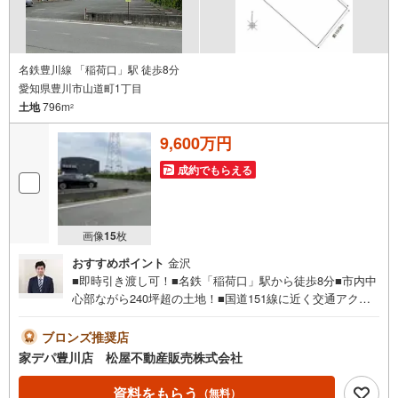
名鉄豊川線 「稲荷口」駅 徒歩8分
愛知県豊川市山道町1丁目
土地
796m
2
9,600万円
成約でもらえる
画像
15
枚
おすすめポイント
金沢
■即時引き渡し可！■名鉄「稲荷口」駅から徒歩8分■市内中
心部ながら240坪超の土地！■国道151線に近く交通アクセ
ス良好♪■周辺商業施設も充実♪●家デパ 松屋不動産販売
のつよみ●・豊橋市・豊川市・知立市・浜松市の4店舗営業
ブロンズ推奨店
中！三河エリア・遠州エリアの物件ならおまかせくださ
家デパ豊川店 松屋不動産販売株式会社
い。新築戸建、中古戸建、中古マンション、土地をお客様
のご希望に合わせてご提案いたします！・中古物件のリフ
資料をもらう
（無料）