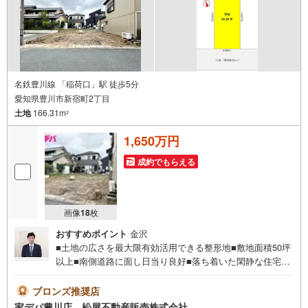
名鉄豊川線 「稲荷口」駅 徒歩5分
愛知県豊川市新宿町2丁目
土地
166.31m
2
1,650万円
成約でもらえる
画像
18
枚
おすすめポイント
金沢
■土地の広さを最大限有効活用できる整形地■敷地面積50坪
以上■南側道路に面し日当り良好■落ち着いた閑静な住宅地
■姫街道まで近くマイカー通勤も便利■建築条件ありませ
ん！■前面道路も広々！ ●家デパ 松屋不動産販売 のつよ
ブロンズ推奨店
み●・豊橋市・豊川市・知立市・浜松市の4店舗営業中！三
家デパ豊川店 松屋不動産販売株式会社