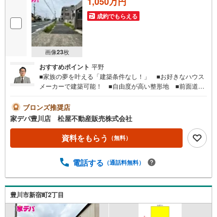
1,050万円
成約でもらえる
画像
23
枚
おすすめポイント
平野
■家族の夢を叶える「建築条件なし！」 ■お好きなハウス
メーカーで建築可能！ ■自由度が高い整形地 ■前面道路
も広々 ■現況更地ですぐに着工できます！ ●家デパ 松
屋不動産販売 のつよみ●・豊橋市・豊川市・知立市・浜松
ブロンズ推奨店
市の4店舗営業中！三河エリア・遠州エリアの物件ならおま
家デパ豊川店 松屋不動産販売株式会社
かせください。新築戸建、中古戸建、中古マンション、土
地をお客様のご希望に合わせてご提案いたします！・中古
資料をもらう
（無料）
物件のリフォーム実績多数！中古物件をご購入の際、約7
0％という多くの方々がリフォームを行っています。新築購
電話する
（通話料無料）
入より低コストで、新築同様の快適なお住まいを実現でき
ます。・キッズスペース用意しております。ぜひご家族そ
ろってご来場ください。・営業時間 午前9時00分～午後6時
30分 （定休日:水曜日）この時間帯はお電話でのお問い合
豊川市新宿町2丁目
わせがスムーズにご案内できます。右下の電話ボタンをタ
ッチ！もしくはお気軽にお電話ください。