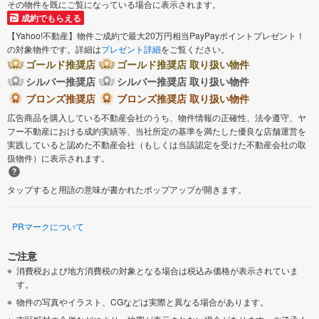
その物件を既にご覧になっている場合に表示されます。
成約でもらえる
【Yahoo!不動産】物件ご成約で最大20万円相当PayPayポイントプレゼント！
の対象物件です。詳細は
プレゼント詳細
をご覧ください。
ゴールド推奨店
ゴールド推奨店 取り扱い物件
シルバー推奨店
シルバー推奨店 取り扱い物件
ブロンズ推奨店
ブロンズ推奨店 取り扱い物件
広告商品を購入している不動産会社のうち、物件情報の正確性、法令遵守、ヤ
フー不動産における成約実績等、当社所定の基準を満たした優良な店舗運営を
実践していると認めた不動産会社（もしくは当該認定を受けた不動産会社の取
扱物件）に表示されます。
タップすると用語の意味が書かれたポップアップが開きます。
PRマークについて
ご注意
消費税および地方消費税の対象となる場合は税込み価格が表示されていま
す。
物件の写真やイラスト、CGなどは実際と異なる場合があります。