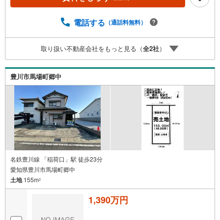
ォーム実績多数！中古物件をご購入の際、約70％という多
くの方々がリフォームを行っています。新築購入より低コ
電話する
（通話料無料）
ストで、新築同様の快適なお住まいを実現できます。・キ
ッズスペース用意しております。ぜひご家族そろってご来
場ください。・営業時間 午前9時00分～午後6時30分 （定
取り扱い不動産会社をもっと見る（
全
2
社
）
休日:水曜日）この時間帯はお電話でのお問い合わせがスム
ーズにご案内できます。右下の電話ボタンをタッチ！もし
くはお気軽にお電話ください。
豊川市馬場町郷中
名鉄豊川線 「稲荷口」駅 徒歩23分
愛知県豊川市馬場町郷中
土地
155m
2
1,390万円