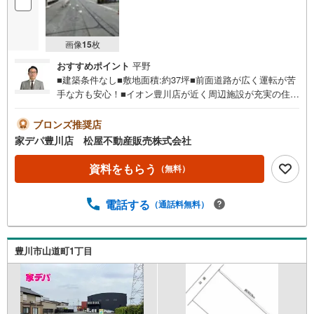
画像
15
枚
おすすめポイント
平野
■建築条件なし■敷地面積:約37坪■前面道路が広く運転が苦
手な方も安心！■イオン豊川店が近く周辺施設が充実の住環
境！■金屋小学校まで徒歩10分の安心立地！■バス停「イオ
ン豊川店」まで徒歩3分！■閑静な住宅地で小さいお子様の
ブロンズ推奨店
いるご家庭も安心●家デパ 松屋不動産販売 のつよみ●・豊
家デパ豊川店 松屋不動産販売株式会社
橋市・豊川市・知立市・浜松市の4店舗営業中！三河エリ
ア・遠州エリアの物件ならおまかせください。新築戸建、
資料をもらう
（無料）
中古戸建、中古マンション、土地をお客様のご希望に合わ
せてご提案いたします！・中古物件のリフォーム実績多
電話する
（通話料無料）
数！中古物件をご購入の際、約70％という多くの方々がリ
フォームを行っています。新築購入より低コストで、新築
同様の快適なお住まいを実現できます。・キッズスペース
用意しております。ぜひご家族そろってご来場くださ
豊川市山道町1丁目
い。・営業時間 午前9時00分～午後6時30分 （定休日:水曜
日）この時間帯はお電話でのお問い合わせがスムーズにご
案内できます。右下の電話ボタンをタッチ！もしくはお気
軽にお電話ください。