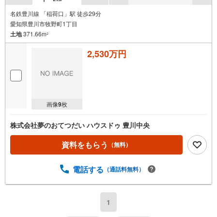
名鉄豊川線 「稲荷口」駅 徒歩29分
愛知県豊川市牧野町1丁目
土地
371.66m
2
2,530万円
画像
9
枚
株式会社夢のおてつだい ハウスドゥ 豊川中央
資料をもらう
（無料）
電話する
（通話料無料）
1