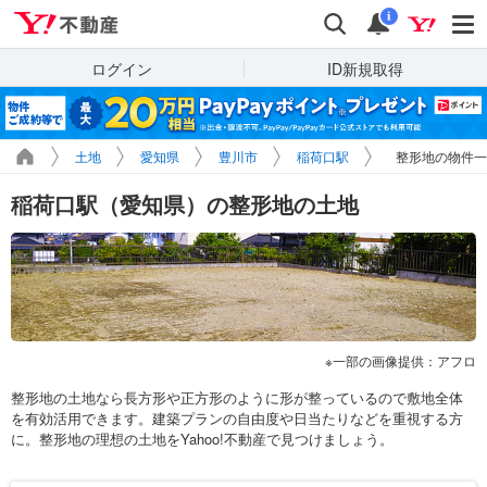
Yahoo!不動産
検索
通知
i
ログイン
ID新規取得
土地
愛知県
豊川市
稲荷口駅
整形地の物件一
稲荷口駅（愛知県）の整形地の土地
一部の画像提供：アフロ
整形地の土地なら長方形や正方形のように形が整っているので敷地全体
を有効活用できます。建築プランの自由度や日当たりなどを重視する方
に。整形地の理想の土地をYahoo!不動産で見つけましょう。