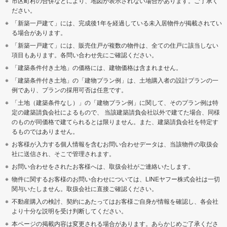
市区町村の合併などにより、地図が表示されない場合があります。ご了承く
ださい。
「新築一戸建て」には、完成後1年を経過している未入居物件が掲載されてい
る場合があります。
「新築一戸建て」には、販売住戸が複数の物件は、全ての住戸に該当しない
項目もあります。各問い合わせ先にご確認ください。
「建築条件付き土地」の価格には、建物価格は含まれません。
「建築条件付き土地」の「建物プラン例」は、土地購入者の設計プランの一
例であり、プランの採用可否は任意です。
「土地（建築条件なし）」の「建物プラン例」に関して、そのプラン例は特
定の建築請負会社によるもので、 当該建築請負会社以外で建てた場合、同様
のものが同価格で建てられるとは限りません。また、建築請負会社を特定す
るものではありません。
お客様が入力する個人情報を含むお問い合わせデータは、当該物件の取扱会
社に送信され、そこで管理されます。
お問い合わせをされたお客様へは、取扱会社がご連絡いたします。
物件に関するお客様のお問い合わせについては、LINEヤフー株式会社は一切
関与いたしません。取扱会社に直接ご確認ください。
不動産購入の検討、契約にあたってはお客様ご自身が情報を確認し、各会社
より十分な説明を受け判断してください。
本ページの掲載内容は変更される場合があります。あらかじめご了承くださ