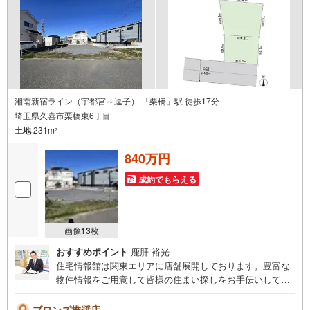
湘南新宿ライン（宇都宮～逗子） 「栗橋」駅 徒歩17分
埼玉県久喜市栗橋東6丁目
土地
231m
2
840万円
成約でもらえる
画像
13
枚
おすすめポイント
鹿肝 裕光
住宅情報館は関東エリアに店舗展開しております。豊富な
物件情報をご用意して皆様の住まい探しをお手伝いしてお
ります。まずは最寄りの住宅情報館にお気軽にご相談くだ
さい。住宅ローン相談会も同時開催中無理のない住宅ロー
ブロンズ推奨店