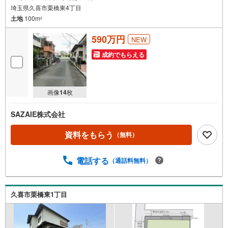
埼玉県久喜市栗橋東4丁目
土地
100m
2
590万円
NEW
成約でもらえる
画像
14
枚
SAZAIE株式会社
資料をもらう
（無料）
電話する
（通話料無料）
久喜市栗橋東1丁目