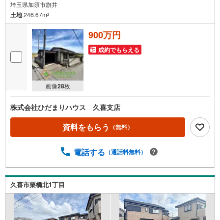
埼玉県加須市旗井
土地
246.67m
2
900万円
成約でもらえる
画像
28
枚
株式会社ひだまりハウス 久喜支店
資料をもらう
（無料）
電話する
（通話料無料）
久喜市栗橋北1丁目