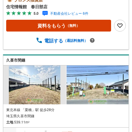
ンの試算やご購入の際にかかる諸費用の概算も行っており
住宅情報館 春日部店
ます。しっかりとした資金計画のアドバイスをさせて頂き
5.0
不動産会社レビュー 6件
ますので、お気軽にご相談ください。
資料をもらう
（無料）
電話する
（通話料無料）
久喜市間鎌
東北本線 「栗橋」駅 徒歩28分
埼玉県久喜市間鎌
土地
539.11m
2