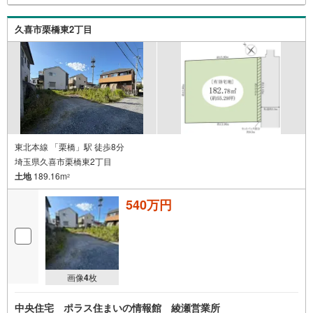
久喜市栗橋東2丁目
東北本線 「栗橋」駅 徒歩8分
埼玉県久喜市栗橋東2丁目
土地
189.16m
2
540万円
画像
4
枚
中央住宅 ポラス住まいの情報館 綾瀬営業所