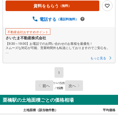
ペ
資料をもらう
（無料）
ー
ジ
に
電話する
（通話料無料）
保
存
不動産会社おすすめポイント
す
さいたま不動産株式会社
る
【9:30～19:00】お電話でのお問い合わせのお客様を最優先！
スムーズな対応が可能、営業時間外も転送にしておりますのでご安心を。
■現況更地につき即建築出来ます!!
もっと見る
■建築条件なし売地につき、お好きなハウスメーカーで建築が可能。
1
■多彩な設計プランが入りやすい整形地。
≪さいたま不動産よりお客様へ≫
1
〜
15
件
前へ
次へ
【小さな会社ですが経験豊富なスタッフが全力対応！】
/
15
件
当社スタッフは色々な不動産会社で培ってきた経験実績があります。
大手には少ない迅速・丁寧・アットホームがモットーです。
栗橋駅の土地面積ごとの価格相場
【お買い替えや売却ご検討中のお客様も大歓迎!!】
さいたま市や川口市はもちろん、埼玉県は全域お任せ下さい。
土地面積（該当物件数）
平均価格
福島県等の遠方や、事故物件や再建築不可物件の実績もあり。
当社直接の買い取りもしておりますのでご安心下さい！