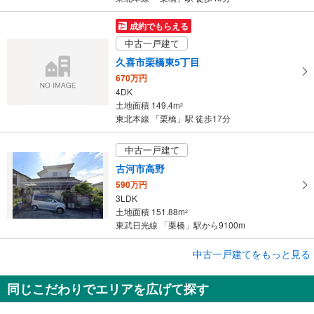
に
保
成約でもらえる
存
中古一戸建て
す
久喜市栗橋東5丁目
る
670万円
4DK
土地面積 149.4m
2
東北本線 「栗橋」駅 徒歩17分
中古一戸建て
古河市高野
590万円
3LDK
土地面積 151.88m
2
東武日光線 「栗橋」駅から9100m
中古一戸建てをもっと見る
中古一戸建て
久喜市栗橋北2丁目
同じこだわりでエリアを広げて探す
340万円
5DK