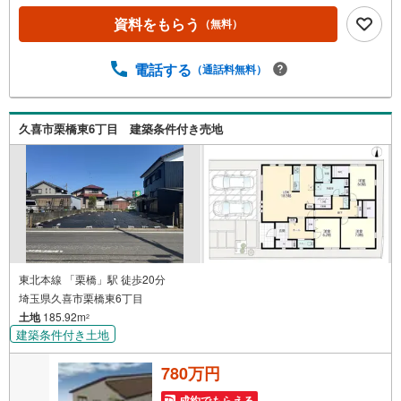
資料をもらう
（無料）
電話する
（通話料無料）
久喜市栗橋東6丁目 建築条件付き売地
東北本線 「栗橋」駅 徒歩20分
埼玉県久喜市栗橋東6丁目
土地
185.92m
2
建築条件付き土地
780万円
成約でもらえる