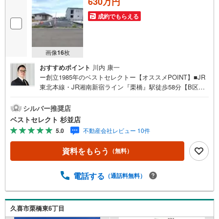
630万円
成約でもらえる
画像
16
枚
おすすめポイント
川内 康一
ー創立1985年のベストセレクトー【オススメPOINT】■JR
東北本線・JR湘南新宿ライン『栗橋』駅徒歩58分【B区
画】 建築条件無し 全三区画・現況更地 土地面積350.62平
米 北西側公道幅員7.9m 『ローソン 大利根道目店』徒歩2
シルバー推奨店
分ーベストセレクトは創立1985年の売買専門の不動産会社
ベストセレクト 杉並店
ですー東京・埼玉にて累計販売棟数:40,055棟の実績で提携
5.0
不動産会社レビュー 10件
住宅ローン金利優遇や豊富な物件情報のご提供が可能で
す。住宅ローンにご不安な方、ベストセレクトにお任せ下
資料をもらう
（無料）
さい。
電話する
（通話料無料）
久喜市栗橋東6丁目