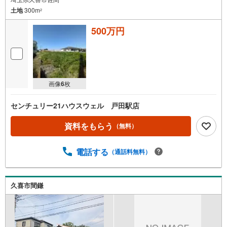
土地
300m
2
500万円
画像
6
枚
センチュリー21ハウスウェル 戸田駅店
資料をもらう
（無料）
電話する
（通話料無料）
久喜市間鎌