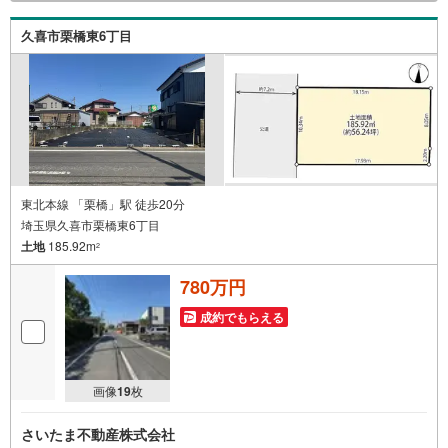
久喜市栗橋東6丁目
東北本線 「栗橋」駅 徒歩20分
埼玉県久喜市栗橋東6丁目
土地
185.92m
2
780万円
成約でもらえる
画像
19
枚
さいたま不動産株式会社