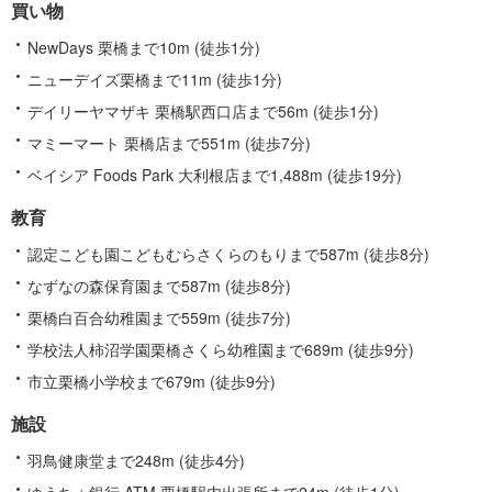
買い物
報
NewDays 栗橋まで10m (徒歩1分)
ニューデイズ栗橋まで11m (徒歩1分)
デイリーヤマザキ 栗橋駅西口店まで56m (徒歩1分)
マミーマート 栗橋店まで551m (徒歩7分)
ベイシア Foods Park 大利根店まで1,488m (徒歩19分)
教育
認定こども園こどもむらさくらのもりまで587m (徒歩8分)
なずなの森保育園まで587m (徒歩8分)
栗橋白百合幼稚園まで559m (徒歩7分)
学校法人柿沼学園栗橋さくら幼稚園まで689m (徒歩9分)
市立栗橋小学校まで679m (徒歩9分)
施設
羽鳥健康堂まで248m (徒歩4分)
ゆうちょ銀行 ATM 栗橋駅内出張所まで24m (徒歩1分)