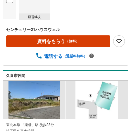
画像
4
枚
センチュリー21ハウスウェル
資料をもらう
（無料）
電話する
（通話料無料）
久喜市佐間
東北本線 「栗橋」駅 徒歩28分
埼玉県久喜市佐間