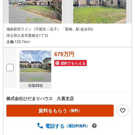
湘南新宿ライン（宇都宮～逗子） 「栗橋」駅 徒歩9分
埼玉県久喜市栗橋北1丁目
土地
123.74m
2
679万円
成約でもらえる
画像
23
枚
株式会社ひだまりハウス 久喜支店
資料をもらう
（無料）
電話する
（通話料無料）