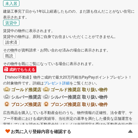
未入居
建築工事完了日から1年以上経過したものの、まだ誰も住んだことがない住宅に
表示されます。
賃貸中
賃貸中の物件に表示されます。
賃貸中の物件は、原則ご自身でお住まいいただくことができません。
請求済
その物件が資料請求・お問い合わせ済みの場合に表示されます。
既読
その物件を既にご覧になっている場合に表示されます。
成約でもらえる
【Yahoo!不動産】物件ご成約で最大20万円相当PayPayポイントプレゼント！
の対象物件です。詳細は
プレゼント詳細
をご覧ください。
ゴールド推奨店
ゴールド推奨店 取り扱い物件
シルバー推奨店
シルバー推奨店 取り扱い物件
ブロンズ推奨店
ブロンズ推奨店 取り扱い物件
広告商品を購入している不動産会社のうち、物件情報の正確性、法令遵守、ヤ
フー不動産における成約実績等、当社所定の基準を満たした優良な店舗運営を
実践していると認めた不動産会社（もしくは当該認定を受けた不動産会社の取
扱物件）に表示されます。
お気に入り登録内容を確認する