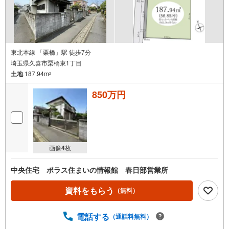
東北本線 「栗橋」駅 徒歩7分
埼玉県久喜市栗橋東1丁目
土地
187.94m
2
850万円
画像
4
枚
中央住宅 ポラス住まいの情報館 春日部営業所
資料をもらう
（無料）
電話する
（通話料無料）