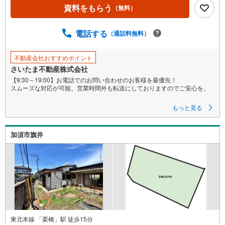
資料をもらう
（無料）
電話する
（通話料無料）
不動産会社おすすめポイント
さいたま不動産株式会社
【9:30～19:00】お電話でのお問い合わせのお客様を最優先！
スムーズな対応が可能、営業時間外も転送にしておりますのでご安心を。
■現況更地につき即建築出来ます!!
もっと見る
■建築条件なし売地につき、お好きなハウスメーカーで建築が可能。
加須市旗井
■多彩な設計プランが入りやすい整形地。
≪さいたま不動産よりお客様へ≫
【小さな会社ですが経験豊富なスタッフが全力対応！】
当社スタッフは色々な不動産会社で培ってきた経験実績があります。
大手には少ない迅速・丁寧・アットホームがモットーです。
【お買い替えや売却ご検討中のお客様も大歓迎!!】
さいたま市や川口市はもちろん、埼玉県は全域お任せ下さい。
福島県等の遠方や、事故物件や再建築不可物件の実績もあり。
当社直接の買い取りもしておりますのでご安心下さい！
東北本線 「栗橋」駅 徒歩15分