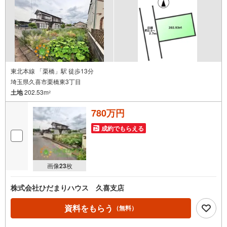
東北本線 「栗橋」駅 徒歩13分
埼玉県久喜市栗橋東3丁目
土地
202.53m
2
780万円
成約でもらえる
画像
23
枚
株式会社ひだまりハウス 久喜支店
資料をもらう
（無料）