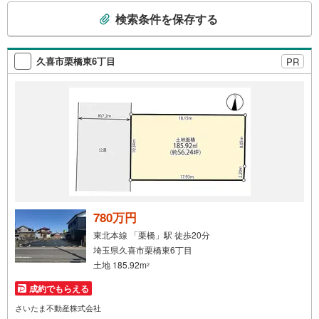
こ
検索条件を保存する
の
検
索
久喜市栗橋東6丁目
PR
条
件
で
通
知
を
受
け
取
る
780万円
・
東北本線 「栗橋」駅 徒歩20分
条
埼玉県久喜市栗橋東6丁目
件
土地 185.92m
2
を
成約でもらえる
マ
イ
さいたま不動産株式会社