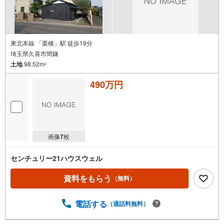
東北本線 「栗橋」駅 徒歩19分
埼玉県久喜市間鎌
土地
98.52m
2
490万円
画像
7
枚
センチュリー21ハウスウェル
資料をもらう
（無料）
電話する
（通話料無料）