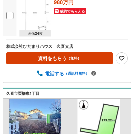
980万円
成約でもらえる
画像
24
枚
株式会社ひだまりハウス 久喜支店
資料をもらう
（無料）
電話する
（通話料無料）
久喜市栗橋東1丁目