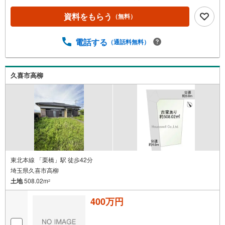
資料をもらう
（無料）
電話する
（通話料無料）
久喜市高柳
東北本線 「栗橋」駅 徒歩42分
埼玉県久喜市高柳
土地
508.02m
2
400万円