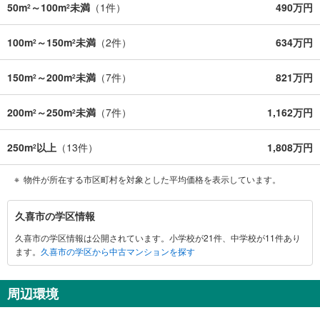
50m
～100m
未満
（
1
件）
490万円
2
2
100m
～150m
未満
（
2
件）
634万円
2
2
150m
～200m
未満
（
7
件）
821万円
2
2
200m
～250m
未満
（
7
件）
1,162万円
2
2
250m
以上
（
13
件）
1,808万円
2
物件が所在する市区町村を対象とした平均価格を表示しています。
久
久喜市の学区情報
喜
久喜市の学区情報は公開されています。小学校が21件、中学校が11件あり
市
ます。
久喜市の学区から中古マンションを探す
に
関
す
周辺環境
る
情