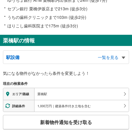
セブン銀行 栗橋伊坂店まで213m (徒歩3分)
うちの歯科クリニックまで103m (徒歩2分)
ほりこし歯科医院まで175m (徒歩3分)
栗橋駅の情報
駅設備
一覧を見る
バリアフリー状況
気になる物件がなかったら
条件を変更しよう！
※段差なしでの移動経路
（○：有り △：要駅員設備 ×：無し）
現在の検索条件
【ＪＲ東日本】：○
【東武鉄道】：○
栗橋駅
エリア/路線
エレベータ
【ＪＲ】
1,000万円｜建築条件付き土地を含む
詳細条件
・各ホーム⇔改札
【東武鉄道】
こ
新着物件通知を受け取る
・各ホーム⇔改札
の
【ＪＲ】【東武鉄道】
検