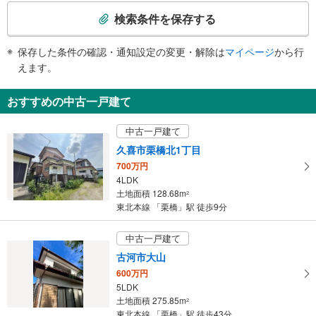
・改札⇔東口
索
・改札⇔西口
検索条件を保存する
条
エスカレータ
件
【ＪＲ】
保存した条件の確認・通知設定の変更・解除は
マイページ
から行
で
・各ホーム⇔改札
えます。
通
【東武鉄道】
・各ホーム⇔改札（※上り専用）
知
おすすめの中古一戸建て
【ＪＲ】【東武鉄道】
を
・改札⇔東口
受
・改札⇔西口（※上り専用）
中古一戸建て
け
トイレ
久喜市栗橋北1丁目
取
【ＪＲ】
700万円
る
《多機能トイレ》
4LDK
・
・改札内
土地面積 128.68m
2
条
【東武鉄道】
東北本線 「栗橋」駅 徒歩9分
件
《多機能トイレ》
・改札内
を
中古一戸建て
その他
マ
古河市大山
【ＪＲ】
イ
600万円
・点字運賃表
ペ
【東武鉄道】
5LDK
ー
・点字テープ（券売機・手すり等）
土地面積 275.85m
2
ジ
・ＡＥＤ
東北本線 「栗橋」駅 徒歩43分