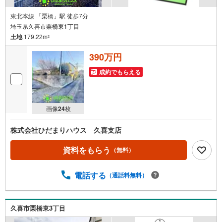
東北本線 「栗橋」駅 徒歩7分
埼玉県久喜市栗橋東1丁目
土地
179.22m
2
390万円
成約でもらえる
画像
24
枚
株式会社ひだまりハウス 久喜支店
資料をもらう
（無料）
電話する
（通話料無料）
久喜市栗橋東3丁目