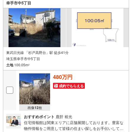
設けております。詳しくはお問合せ下さい）◇お子様がい
幸手市中5丁目
るお客様でも安心◇キッズスペース完備。チャイルドシー
トも完備しているので、必要の際はお声掛け下さい。
東武日光線 「杉戸高野台」駅 徒歩41分
埼玉県幸手市中5丁目
土地
100.05m
2
480万円
成約でもらえる
画像
12
枚
おすすめポイント
鹿肝 裕光
住宅情報館は関東エリアに店舗展開しております。豊富な
物件情報をご用意して皆様の住まい探しをお手伝いしてお