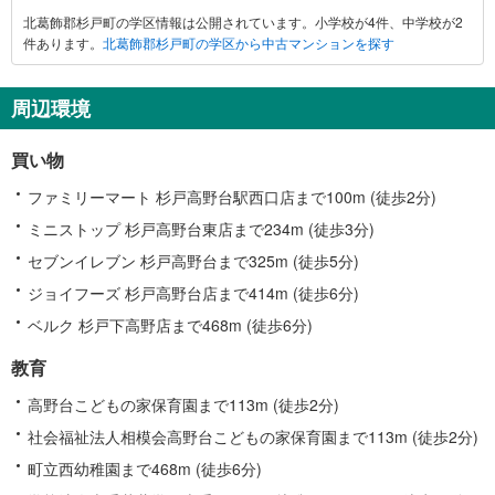
葛
北葛飾郡杉戸町の学区情報は公開されています。小学校が4件、中学校が2
飾
件あります。
北葛飾郡杉戸町の学区から中古マンションを探す
郡
杉
戸
周辺環境
町
に
買い物
関
す
ファミリーマート 杉戸高野台駅西口店まで100m (徒歩2分)
る
ミニストップ 杉戸高野台東店まで234m (徒歩3分)
情
セブンイレブン 杉戸高野台まで325m (徒歩5分)
報
ジョイフーズ 杉戸高野台店まで414m (徒歩6分)
ベルク 杉戸下高野店まで468m (徒歩6分)
教育
高野台こどもの家保育園まで113m (徒歩2分)
社会福祉法人相模会高野台こどもの家保育園まで113m (徒歩2分)
町立西幼稚園まで468m (徒歩6分)