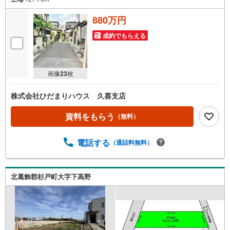
880万円
成約でもらえる
画像
23
枚
株式会社ひだまりハウス 久喜支店
資料をもらう
（無料）
電話する
（通話料無料）
北葛飾郡杉戸町大字下高野