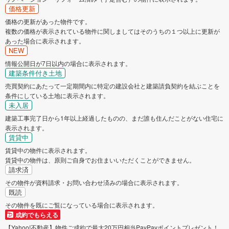
価格更新
価格の更新があった物件です。
複数の価格が表示されている物件に関しましてはそのうちの１つ以上に更新が
あった場合に表示されます。
NEW
情報公開日が7日以内の場合に表示されます。
建築条件付き土地
売買契約にあたって一定期間内に特定の建設会社と建築請負契約を結ぶことを
条件にしている土地に表示されます。
未入居
建築工事完了日から1年以上経過したものの、まだ誰も住んだことがない住宅に
表示されます。
賃貸中
賃貸中の物件に表示されます。
賃貸中の物件は、原則ご自身でお住まいいただくことができません。
請求済
その物件が資料請求・お問い合わせ済みの場合に表示されます。
既読
その物件を既にご覧になっている場合に表示されます。
成約でもらえる
【Yahoo!不動産】物件ご成約で最大20万円相当PayPayポイントプレゼント！