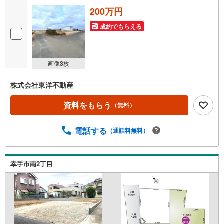
200万円
成約でもらえる
画像
3
枚
株式会社東洋不動産
資料をもらう
（無料）
電話する
（通話料無料）
幸手市南2丁目