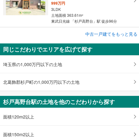
999万円
3LDK
土地面積 363.61m
2
東武日光線 「杉戸高野台」駅 徒歩96分
中古一戸建てをもっと見る
中古一戸建て
北葛飾郡杉戸町大字本島
同じこだわりでエリアを広げて探す
780万円
3DK
土地面積 105.3m
2
埼玉県の1,000万円以下の土地
東武日光線 「杉戸高野台」駅 徒歩47分
北葛飾郡杉戸町の1,000万円以下の土地
杉戸高野台駅の土地を他のこだわりから探す
面積120m2以上
面積150m2以上