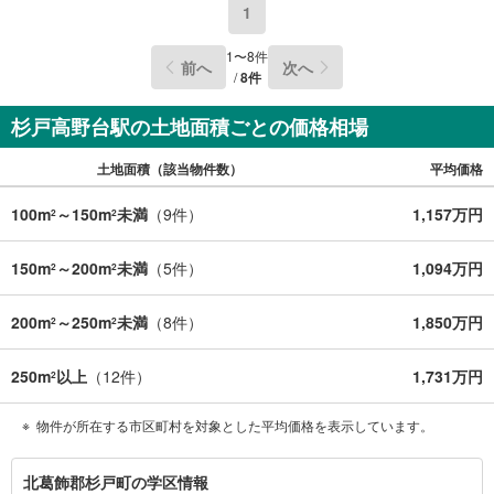
1
1
〜
8
件
前へ
次へ
/
8
件
杉戸高野台駅の土地面積ごとの価格相場
土地面積（該当物件数）
平均価格
100m
～150m
未満
（
9
件）
1,157万円
2
2
150m
～200m
未満
（
5
件）
1,094万円
2
2
200m
～250m
未満
（
8
件）
1,850万円
2
2
250m
以上
（
12
件）
1,731万円
2
物件が所在する市区町村を対象とした平均価格を表示しています。
北
北葛飾郡杉戸町の学区情報