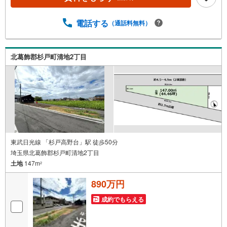
電話する
（通話料無料）
北葛飾郡杉戸町清地2丁目
東武日光線 「杉戸高野台」駅 徒歩50分
埼玉県北葛飾郡杉戸町清地2丁目
土地
147m
2
890万円
成約でもらえる