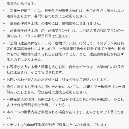
る場合があります。
「新築一戸建て」には、販売住戸が複数の物件は、全ての住戸に該当しない
項目もあります。各問い合わせ先にご確認ください。
「建築条件付き土地」の価格には、建物価格は含まれません。
「建築条件付き土地」の「建物プラン例」は、土地購入者の設計プランの一
例であり、プランの採用可否は任意です。
「土地（建築条件なし）」の「建物プラン例」に関して、そのプラン例は特
定の建築請負会社によるもので、 当該建築請負会社以外で建てた場合、同様
のものが同価格で建てられるとは限りません。また、建築請負会社を特定す
るものではありません。
お客様が入力する個人情報を含むお問い合わせデータは、当該物件の取扱会
社に送信され、そこで管理されます。
お問い合わせをされたお客様へは、取扱会社がご連絡いたします。
物件に関するお客様のお問い合わせについては、LINEヤフー株式会社は一切
関与いたしません。取扱会社に直接ご確認ください。
不動産購入の検討、契約にあたってはお客様ご自身が情報を確認し、各会社
より十分な説明を受け判断してください。
本ページの掲載内容は変更される場合があります。あらかじめご了承くださ
い。
クチコミはYahoo!不動産が独自で収集したものを表示しています。