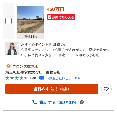
450万円
成約でもらえる
画像
18
枚
おすすめポイント
町田 ほのか
◇住宅ローンについて◇現在借入れがある、勤続年数が短
い、自己資金が少ない、住宅ローンが組めるか心配・・・
そう思われている方。当社には住宅ローン専門アドバイザ
ーおります！お気軽にご相談下さい。◇買取保証付き売却
ブロンズ推奨店
システム◇お住み替えでご自宅が売れない、不動産早期現
埼玉相互住宅株式会社 東越谷店
金化をしたい、他社に販売活動を依頼しているが売れな
4.66
不動産会社レビュー 6件
い・・・そう思われている方。一定期間で成約に至らなか
った場合、予め設定させていただいた金額で当社が買取致
資料をもらう
（無料）
します。越谷の戸建、土地、マンション買取は弊社まで！
◇ホットハート紹介制度◇お知り合いの方を新たにご紹介
いただき、ご契約になりますと素敵な特典を差し上げま
電話する
（通話料無料）
す。ご紹介者様には で10万円、ご契約者様にはダイソンサ
イクロン掃除機等をプレゼント♪（特典は当社一定基準を