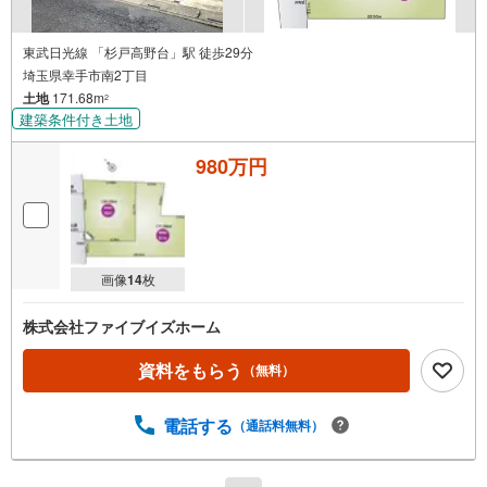
東武日光線 「杉戸高野台」駅 徒歩29分
埼玉県幸手市南2丁目
土地
171.68m
2
建築条件付き土地
980万円
画像
14
枚
株式会社ファイブイズホーム
資料をもらう
（無料）
電話する
（通話料無料）