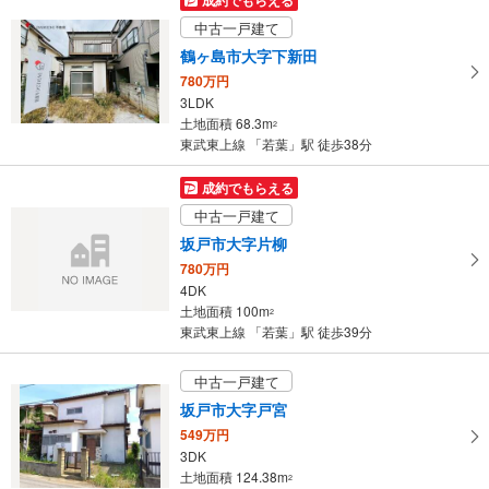
成約でもらえる
け
中古一戸建て
・点字案内（券売機・手すり等）
取
・ＡＥＤ
鶴ヶ島市大字下新田
る
780万円
・
3LDK
条
土地面積 68.3m
2
件
東武東上線 「若葉」駅 徒歩38分
を
マ
成約でもらえる
イ
中古一戸建て
ペ
坂戸市大字片柳
ー
780万円
ジ
4DK
に
土地面積 100m
2
保
東武東上線 「若葉」駅 徒歩39分
存
す
中古一戸建て
る
坂戸市大字戸宮
549万円
3DK
土地面積 124.38m
2