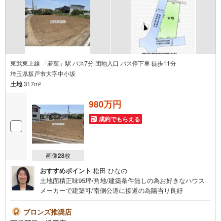
ヤオコーまで徒歩6分！
東武東上線 「若葉」駅 バス7分 団地入口 バス停下車 徒歩11分
埼玉県坂戸市大字中小坂
土地
317m
2
980万円
成約でもらえる
画像
28
枚
おすすめポイント
松田 ひなの
土地面積正味95坪/角地/建築条件無しの為お好きなハウス
メーカーで建築可/南側公道に接道の為陽当り良好
ブロンズ推奨店