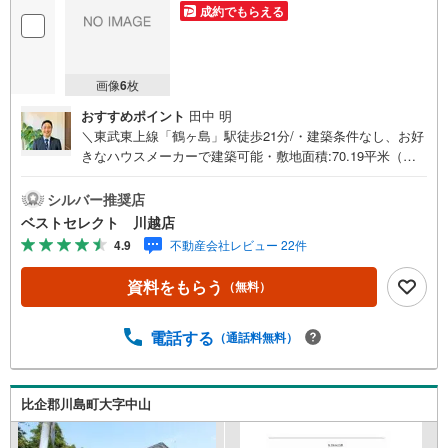
成約でもらえる
画像
6
枚
おすすめポイント
田中 明
＼東武東上線「鶴ヶ島」駅徒歩21分/・建築条件なし、お好
きなハウスメーカーで建築可能・敷地面積:70.19平米（約2
1.23坪）・北4m公道-----■ Point ■-----○小学校・中学校まで
徒歩10分以内で子育て世代も安心○東武東上線「霞ケ関」
シルバー推奨店
駅徒歩26分○建築プランについてもお気軽にお問合せ下さ
ベストセレクト 川越店
い○住宅ローンや資金計画等ご相談承ります■■売買の専門
4.9
不動産会社レビュー 22件
のスタッフが対応させていただきます赤いロゴマークの看
板とのぼりが目印、店舗敷地内に駐車場2台完備、キッズス
資料をもらう
（無料）
ペースあり、当日のご見学も可能です。資金計画や価格の
交渉、買い替えのご相談、アフターフォローのサービス充
実にも努めております。お気軽にお問合せ下さい。■■
電話する
（通話料無料）
比企郡川島町大字中山