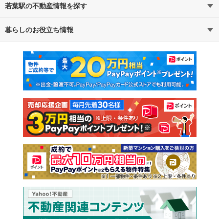
若葉駅の不動産情報を探す
暮らしのお役立ち情報
不動産・住宅
賃貸住宅
マンションカタログ
教えて！住まいの先生
新築マンション
中古マンション
新築一戸建て
中古一戸建て
注文住宅
土地
売却査定