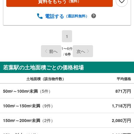
資料をもらう
（無料）
電話する
（通話料無料）
1
1
〜
6
件
前へ
次へ
/
6
件
若葉駅の土地面積ごとの価格相場
土地面積（該当物件数）
平均価格
50m
～100m
未満
（
5
件）
871万円
2
2
100m
～150m
未満
（
9
件）
1,718万円
2
2
150m
～200m
未満
（
2
件）
2,080万円
2
2