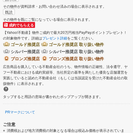
その物件が資料請求・お問い合わせ済みの場合に表示されます。
既読
その物件を既にご覧になっている場合に表示されます。
成約でもらえる
【Yahoo!不動産】物件ご成約で最大20万円相当PayPayポイントプレゼント！
の対象物件です。詳細は
プレゼント詳細
をご覧ください。
ゴールド推奨店
ゴールド推奨店 取り扱い物件
シルバー推奨店
シルバー推奨店 取り扱い物件
ブロンズ推奨店
ブロンズ推奨店 取り扱い物件
広告商品を購入している不動産会社のうち、物件情報の正確性、法令遵守、ヤ
フー不動産における成約実績等、当社所定の基準を満たした優良な店舗運営を
実践していると認めた不動産会社（もしくは当該認定を受けた不動産会社の取
扱物件）に表示されます。
タップすると用語の意味が書かれたポップアップが開きます。
PRマークについて
ご注意
消費税および地方消費税の対象となる場合は税込み価格が表示されていま