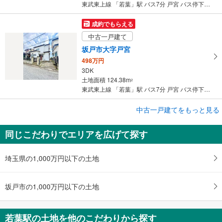
東武東上線 「若葉」駅 バス7分 戸宮 バス停下車 徒歩2分
成約でもらえる
中古一戸建て
坂戸市大字戸宮
498万円
3DK
土地面積 124.38m
2
東武東上線 「若葉」駅 バス7分 戸宮 バス停下車 徒歩2分
中古一戸建てをもっと見る
中古一戸建て
鶴ヶ島市大字鶴ヶ丘
同じこだわりでエリアを広げて探す
1,000万円
6DK
土地面積 74.59m
2
埼玉県の1,000万円以下の土地
東武東上線 「若葉」駅 徒歩30分
坂戸市の1,000万円以下の土地
若葉駅の土地を他のこだわりから探す