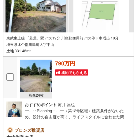
東武東上線 「若葉」駅 バス19分 川島郵便局前 バス停下車 徒歩10分
埼玉県比企郡川島町大字中山
土地
331.48m
2
790万円
成約でもらえる
画像
24
枚
おすすめポイント
河井 昌也
━…‥Planning‥…━（第12号区域）建築条件がないた
め、設計の自由度が高く、ライフスタイルに合わせた間取
りやデザインが実現できます。『せっかくなら自分たちの
ペースで家づくりを進めたい』そんな方にぴったりの建築
ブロンズ推奨店
条件なし土地です。ご希望に合わせた建築プランのご相談
大成住宅 本店