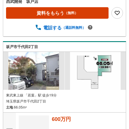
西武開発 坂戸店
資料をもらう
（無料）
電話する
（通話料無料）
坂戸市千代田2丁目
東武東上線 「若葉」駅 徒歩19分
埼玉県坂戸市千代田2丁目
土地
66.05m
2
600万円