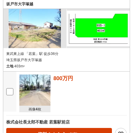
坂戸市大字塚越
す◎
━…‥Design‥…━
本分譲地では、当社住宅仕様「COCOYUNO」による建築相談が可能です＾
＾
耐震等級3取得に加え、制震装置「MIRAIEΣ」を標準採用し、
長期優良住宅基準を満たした安心設計◎
C値0.5以下の高気密性能や発泡ウレタン断熱材を採用し、
快適性・耐久性・将来価値に配慮した住まいづくりを行っています！
東武東上線 「若葉」駅 徒歩36分
━…‥Location‥…━
埼玉県坂戸市大字塚越
土地
403m
周辺環境も徒歩圏内に充実している好立地！
2
最寄りの東武東上線「坂戸」駅まで徒歩15分！
坂戸市立入西小学校まで徒歩3分と、お子様の通学も安心・安全の距離です
800万円
＾＾
また、ジェーソンまで徒歩7分、ミニストップまで徒歩1分と生活利便施設
も充実！
日々の暮らしを支える施設が身近に揃っています。
画像
4
枚
株式会社長太郎不動産 若葉駅前店