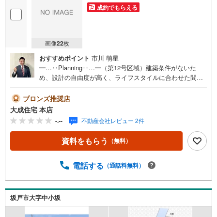
成約でもらえる
画像
22
枚
おすすめポイント
市川 萌星
━…‥Planning‥…━（第12号区域）建築条件がないた
め、設計の自由度が高く、ライフスタイルに合わせた間取
りやデザインが実現できます。『せっかくなら自分たちの
ペースで家づくりを進めたい』そんな方にぴったりの建築
ブロンズ推奨店
条件なし土地です。ご希望に合わせた建築プランのご相談
大成住宅 本店
も可能です＾＾━…‥Design‥…━当物件では建築会社は
-.--
不動産会社レビュー 2件
自由にお選びいただけますが、当社住宅仕様「COCOYUN
O」での建築プランのご相談も可能です。一人ひとりの暮
資料をもらう
（無料）
らしに寄り添った自由設計を基本に、耐震等級3・制震装
置・長期優良住宅仕様を標準採用◎高気密断熱性能や高耐
久外壁材など見えない部分にも配慮し、安心して長く暮ら
電話する
（通話料無料）
せる住まいをご提案も可能！━…‥Location‥…━川島町
立中山小学校まで徒歩8分！6年間通うのにも安心・安全の
距離ですね＾＾期間限定商品やホットスナックが急に食べ
坂戸市大字中小坂
たくなってもすぐ買いに行けるセブンイレブンまで徒歩7
分！毎日消費される 食品・飲料など 必要不可欠なスーパー