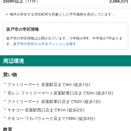
250m
以上
（
11
件）
2,086万円
2
物件が所在する市区町村を対象とした平均価格を表示しています。
坂
坂戸市の学区情報
戸
坂戸市の学区情報は公開されています。小学校が9件、中学校が7件ありま
市
す。
坂戸市の学区から中古マンションを探す
に
関
す
周辺環境
る
情
買い物
報
ファミリーマート 若葉駅店まで4m (徒歩1分)
充レン ファミリーマート若葉駅東口店まで52m (徒歩1分)
ファミリーマート 若葉駅東口店まで52m (徒歩1分)
ヤオコー 若葉駅西口店まで81m (徒歩2分)
ヤオコー ワカバウォーク店まで199m (徒歩3分)
教育