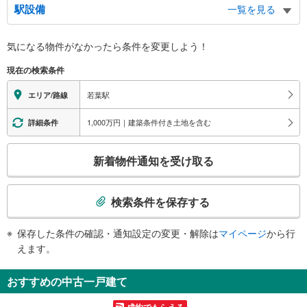
駅設備
一覧を見る
バリアフリー状況
気になる物件がなかったら
条件を変更しよう！
※段差なしでの移動経路
（○：有り △：要駅員設備 ×：無し）
現在の検索条件
地上⇔改札⇔ホーム：○
エレベータ
若葉駅
エリア/路線
・ホーム⇔改札
・改札⇔東口
1,000万円｜建築条件付き土地を含む
詳細条件
・改札⇔西口
エスカレータ
こ
新着物件通知を受け取る
・ホーム⇔改札（※車椅子対応）
の
・改札⇔東口（※車椅子対応）
検
・改札⇔西口
索
検索条件を保存する
トイレ
条
《多機能トイレ》
件
保存した条件の確認・通知設定の変更・解除は
マイページ
から行
・改札内
で
えます。
・東口１Ｆのバス・タクシー乗り場付近
通
・西口１Ｆ
知
スロープ
おすすめの中古一戸建て
を
・東口のエスカレータ前
受
その他