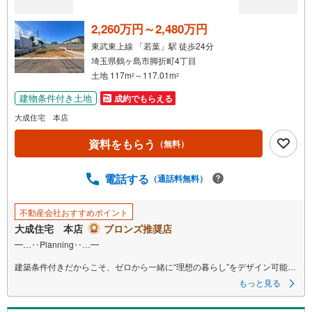
2,260万円～2,480万円
東武東上線 「若葉」駅 徒歩24分
埼玉県鶴ヶ島市脚折町4丁目
土地 117m
～117.01m
2
2
建物条件付き土地
成約でもらえる
大成住宅 本店
資料をもらう
（無料）
電話する
（通話料無料）
不動産会社おすすめポイント
大成住宅 本店
ブロンズ推奨店
━…‥Planning‥…━
建築条件付きだからこそ、ゼロから一緒に“理想の暮らし”をデザイン可能！
お客様の生活スタイルや将来設計に合わせて一からプランニングできるた
もっと見る
め、
間取り検討から仕様選びまで楽しんでいただけるよう丁寧にサポート。
過程そのものが思い出になるよう、最後まで寄り添ってお手伝いいたしま