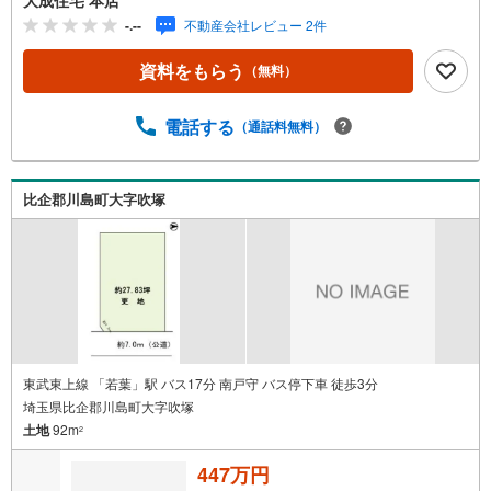
も可能です＾＾━…‥Design‥…━当物件では建築会社は
-.--
不動産会社レビュー 2件
自由にお選びいただけますが、当社住宅仕様「COCOYUN
O」での建築プランのご相談も可能です。一人ひとりの暮
資料をもらう
（無料）
らしに寄り添った自由設計を基本に、耐震等級3・制震装
置・長期優良住宅仕様を標準採用◎高気密断熱性能や高耐
久外壁材など見えない部分にも配慮し、安心して長く暮ら
電話する
（通話料無料）
せる住まいをご提案も可能です＾＾━…‥Location‥…━
川島町立中山小学校まで徒歩3分！6年間通うのにも安心・
安全の距離ですね＾＾期間限定商品やホットスナックが急
比企郡川島町大字吹塚
に食べたくなってもすぐ買いに行けるセブンイレブンまで
徒歩9分！毎日必要な食品や飲料など必要不可欠なスーパー
ヤオコーまで徒歩6分！
東武東上線 「若葉」駅 バス17分 南戸守 バス停下車 徒歩3分
埼玉県比企郡川島町大字吹塚
土地
92m
2
447万円