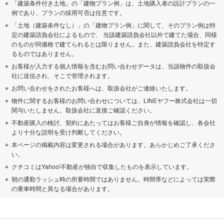
「建築条件付き土地」の「建物プラン例」は、土地購入者の設計プランの一
例であり、プランの採用可否は任意です。
「土地（建築条件なし）」の「建物プラン例」に関して、そのプラン例は特
定の建築請負会社によるもので、 当該建築請負会社以外で建てた場合、同様
のものが同価格で建てられるとは限りません。また、建築請負会社を特定す
るものではありません。
お客様が入力する個人情報を含むお問い合わせデータは、当該物件の取扱会
社に送信され、そこで管理されます。
お問い合わせをされたお客様へは、取扱会社がご連絡いたします。
物件に関するお客様のお問い合わせについては、LINEヤフー株式会社は一切
関与いたしません。取扱会社に直接ご確認ください。
不動産購入の検討、契約にあたってはお客様ご自身が情報を確認し、各会社
より十分な説明を受け判断してください。
本ページの掲載内容は変更される場合があります。あらかじめご了承くださ
い。
クチコミはYahoo!不動産が独自で収集したものを表示しています。
朝の通勤ラッシュ時の所要時間ではありません。時間帯などによっては実際
の乗車時間と異なる場合があります。