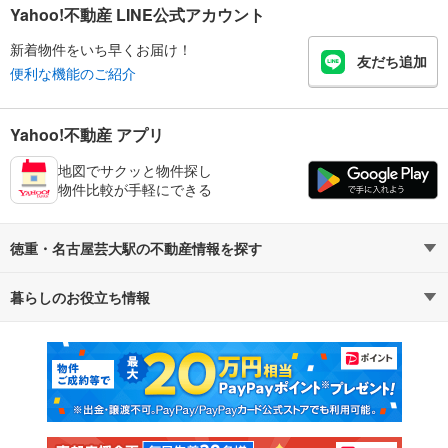
Yahoo!不動産 LINE公式アカウント
新着物件をいち早くお届け！
友だち追加
便利な機能のご紹介
Yahoo!不動産 アプリ
地図でサクッと物件探し
物件比較が手軽にできる
徳重・名古屋芸大駅の不動産情報を探す
暮らしのお役立ち情報
不動産・住宅
賃貸住宅
マンションカタログ
教えて！住まいの先生
新築マンション
中古マンション
新築一戸建て
中古一戸建て