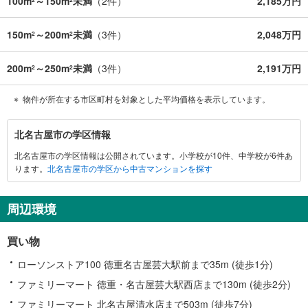
100m
～150m
未満
（
2
件）
2,185万円
2
2
150m
～200m
未満
（
3
件）
2,048万円
2
2
200m
～250m
未満
（
3
件）
2,191万円
2
2
物件が所在する市区町村を対象とした平均価格を表示しています。
北
北名古屋市の学区情報
名
北名古屋市の学区情報は公開されています。小学校が10件、中学校が6件あ
古
ります。
北名古屋市の学区から中古マンションを探す
屋
市
に
周辺環境
関
す
買い物
る
情
ローソンストア100 徳重名古屋芸大駅前まで35m (徒歩1分)
報
ファミリーマート 徳重・名古屋芸大駅西店まで130m (徒歩2分)
ファミリーマート 北名古屋清水店まで503m (徒歩7分)