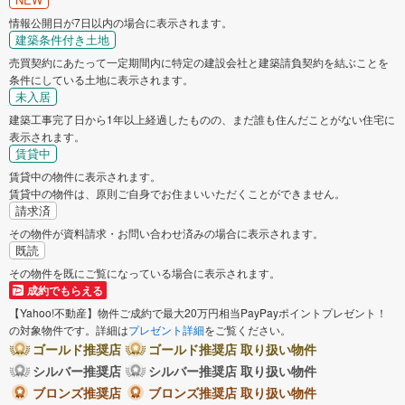
情報公開日が7日以内の場合に表示されます。
建築条件付き土地
売買契約にあたって一定期間内に特定の建設会社と建築請負契約を結ぶことを
条件にしている土地に表示されます。
未入居
建築工事完了日から1年以上経過したものの、まだ誰も住んだことがない住宅に
表示されます。
賃貸中
賃貸中の物件に表示されます。
賃貸中の物件は、原則ご自身でお住まいいただくことができません。
請求済
その物件が資料請求・お問い合わせ済みの場合に表示されます。
既読
その物件を既にご覧になっている場合に表示されます。
成約でもらえる
【Yahoo!不動産】物件ご成約で最大20万円相当PayPayポイントプレゼント！
の対象物件です。詳細は
プレゼント詳細
をご覧ください。
ゴールド推奨店
ゴールド推奨店 取り扱い物件
シルバー推奨店
シルバー推奨店 取り扱い物件
ブロンズ推奨店
ブロンズ推奨店 取り扱い物件