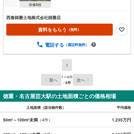
画像
5
枚
西春師勝土地株式会社師勝店
資料をもらう
（無料）
電話する
（通話料無料）
1
1
〜
4
件
前へ
次へ
/
4
件
徳重・名古屋芸大駅の土地面積ごとの価格相場
土地面積（該当物件数）
平均価格
50m
～100m
未満
（
4
件）
1,235万円
2
2