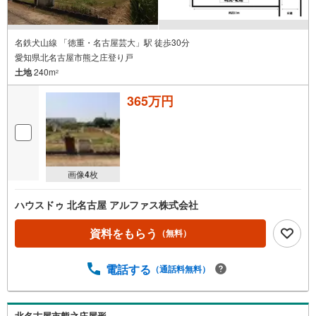
名鉄犬山線 「徳重・名古屋芸大」駅 徒歩30分
愛知県北名古屋市熊之庄登り戸
土地
240m
2
365万円
画像
4
枚
ハウスドゥ 北名古屋 アルファス株式会社
資料をもらう
（無料）
電話する
（通話料無料）
北名古屋市熊之庄屋形