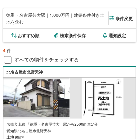
徳重・名古屋芸大駅｜1,000万円｜建築条件付き土
条件変更
地を含む
おすすめ順
検索条件保存
通知設定
4
件
すべての物件をチェックする
北名古屋市北野天神
名鉄犬山線 「徳重・名古屋芸大」駅から2500m 車:7分
愛知県北名古屋市北野天神
土地
99m
2