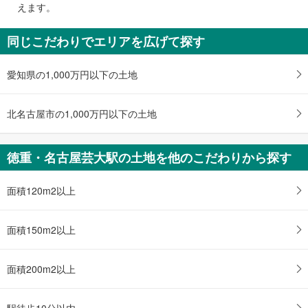
えます。
通
知
同じこだわりでエリアを広げて探す
を
受
愛知県の1,000万円以下の土地
け
取
る
北名古屋市の1,000万円以下の土地
・
条
件
徳重・名古屋芸大駅の土地を他のこだわりから探す
を
マ
面積120m2以上
イ
ペ
ー
面積150m2以上
ジ
に
面積200m2以上
保
存
す
駅徒歩10分以内