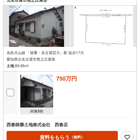
名鉄犬山線 「徳重・名古屋芸大」駅 徒歩17分
愛知県北名古屋市熊之庄屋形
土地
89.96m
2
750万円
画像
3
枚
西春師勝土地株式会社 西春店
資料をもらう
（無料）