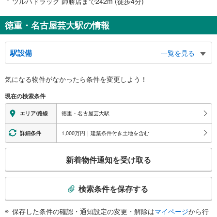
ツルハドラッグ 師勝店まで242m (徒歩4分)
徳重・名古屋芸大駅の情報
駅設備
一覧を見る
バリアフリー状況
気になる物件がなかったら
条件を変更しよう！
※段差なしでの移動経路
（○：有り △：要駅員設備 ×：無し）
現在の検索条件
地上⇔改札⇔ホーム：○
（※各改札⇔反対側のホームへの改札内移動：×）
徳重・名古屋芸大駅
エリア/路線
トイレ
《多機能トイレ》
1,000万円｜建築条件付き土地を含む
詳細条件
・改札内
スロープ
こ
新着物件通知を受け取る
・各ホーム⇔各改札
の
その他
検
索
・点字案内（券売機・運賃表）
検索条件を保存する
条
件
保存した条件の確認・通知設定の変更・解除は
マイページ
から行
で