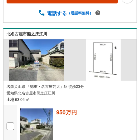
電話する
（通話料無料）
北名古屋市熊之庄江川
名鉄犬山線 「徳重・名古屋芸大」駅 徒歩23分
愛知県北名古屋市熊之庄江川
土地
63.06m
2
950万円