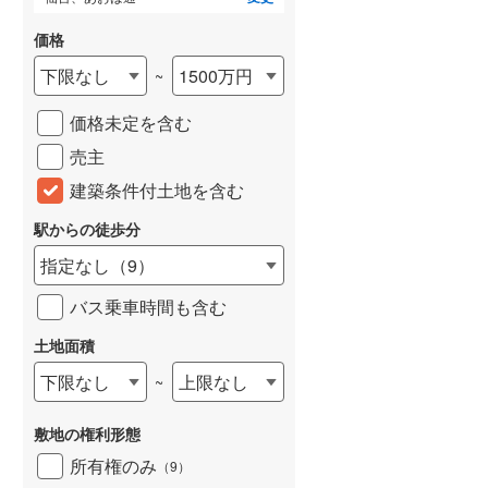
城端線
(
0
)
価格
関西本線（JR西日本）
(
186
)
下限なし
1500万円
~
大阪環状線
(
15
)
価格未定を含む
(
2
)
(
4
)
(
3
)
山陽本線（JR西日本）
(
239
)
売主
建築条件付土地を含む
姫新線
(
101
)
いわき
(
4
)
(
5
)
駅からの徒歩分
吉備線
(
12
)
指定なし
（
9
）
芸備線
(
29
)
(
10
)
バス乗車時間も含む
可部線
(
32
)
土地面積
宇部線
(
2
)
(
0
)
(
0
)
(
3
)
下限なし
上限なし
~
山陰本線
(
174
)
敷地の権利形態
境線
(
13
)
所有権のみ
（
9
）
奈良線
(
31
)