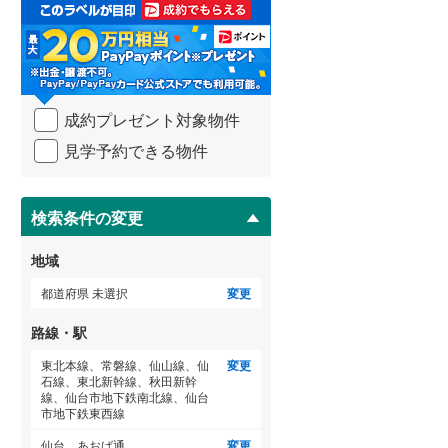
取
る
武蔵野線
(
80
)
・
条
横須賀線
(
4
)
(
0
)
(
0
)
(
0
)
件
を
青梅線
(
47
)
成約プレゼント対象物件
マ
イ
小海線
(
31
)
見学予約できる物件
ペ
ー
(
2
)
京浜東北線
(
24
)
ジ
に
検索条件の変更
総武線
(
21
)
保
存
御殿場線
(
54
)
地域
す
る
中央本線（JR東海）
(
134
)
(
9
)
(
2
)
(
2
)
都道府県 未選択
変更
太多線
(
66
)
路線・駅
名松線
(
4
)
東北本線、常磐線、仙山線、仙
変更
(
12
)
(
42
)
(
2
)
石線、東北新幹線、秋田新幹
線、仙台市地下鉄南北線、仙台
東海道本線（JR西日本）
(
115
)
市地下鉄東西線
小浜線
(
6
)
仙台、あおば通
変更