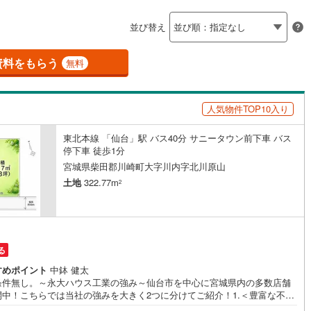
島根
岡山
広島
山口
釜石線
(
0
)
ン内見(相談)可
（
1
）
IT重説可
（
0
）
並び替え
花輪線
(
1
)
香川
愛媛
高知
保存した条件を見る
0
)
(
0
)
(
0
)
(
0
)
(
1
)
(
0
)
(
4
)
磐越東線
(
21
)
資料をもらう
ン対応とは？
無料
佐賀
長崎
熊本
大分
陸羽東線
(
20
)
人気物件TOP10入り
48
)
米坂線
(
0
)
)
(
1
)
(
0
)
(
3
)
(
2
)
(
3
)
(
6
)
東北本線 「仙台」駅 バス40分 サニータウン前下車 バス
五能線
(
0
)
この条件で検索する
この条件で検索する
この条件で検索する
この条件で検索する
この条件で検索する
この条件で検索する
市区町村以下を選択
市区町村を選択す
駅を選択する
停下車 徒歩1分
3
)
白新線
(
3
)
宮城県柴田郡川崎町大字川内字北川原山
)
(
4
)
(
2
)
(
4
)
(
12
)
(
12
)
(
9
)
土地
322.77m
2
越後線
(
10
)
ライン（宇都宮～逗子）
湘南新宿ライン（前橋～小田原）
(
137
)
3
)
(
9
)
(
1
)
(
4
)
(
2
)
(
5
)
(
4
)
る
3
)
内房線
(
236
)
すめポイント
中鉢 健太
)
鹿島線
(
4
)
条件無し。～永大ハウス工業の強み～仙台市を中心に宮城県内の多数店舗
梅ケ沢
)
(
4
)
(
3
)
(
1
)
(
2
)
(
1
)
開中！こちらでは当社の強みを大きく2つに分けてご紹介！1.＜豊富な不動
(
0
)
識＞戸建・マンション・土地...と種別を問わず不動産を取り扱っておりま
6
)
東海道本線
(
67
)