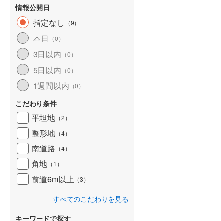
情報公開日
和歌山線
(
116
)
指定なし
（
9
）
東西線
(
7
)
本日
(
2
)
(
6
)
(
7
)
（
0
）
予讃線
(
24
)
3日以内
（
0
）
高徳線
(
13
)
5日以内
（
0
）
1週間以内
牟岐線
(
6
)
（
0
）
こだわり条件
山陽本線（JR九州）
(
5
)
平坦地
（
2
）
篠栗線
(
9
)
整形地
（
4
）
指宿枕崎線
(
177
)
熊ケ根
(
4
)
(
0
)
南道路
（
4
）
(
1
)
筑肥線
(
14
)
角地
（
1
）
久大本線
(
35
)
前道6m以上
（
3
）
日田彦山線
(
12
)
すべてのこだわりを見る
筑豊本線
(
35
)
キーワードで探す