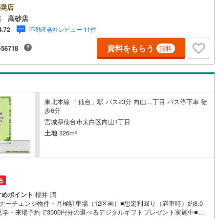
更に教育施設や商業施設、子育て環境や行政などの地域情報を総合し、お
奨店
により良い物件選びをして頂けるよう、しっかりとサポートさせて頂きま
鶴見線
(
3
)
業 高砂店
2.＜経験豊富なスタッフ＞当社では【購入】【売却】【引っ越し】【リフ
不動産会社レビュー 11件
4.72
ム】など住宅に関する様々なご質問はもちろん、ご購入時に気になる住宅
2
)
根岸線
(
3
)
関
山ノ目
金ケ崎
(
0
)
(
0
)
(
0
)
(
0
)
ン各種税金についても、誠心誠意ご説明させて頂きます。各店舗ではキッ
)
(
0
)
(
0
)
資料をもらう
-56718
無料
ペースも完備！お子様連れのご家族様で是非お越しください。営業時間:10:
4
)
中央本線（JR東日本）
(
220
)
18:00（定休日火・水曜日※店舗により変動あり）現地のご案内も可能です
、どうぞお気軽にお問い合わせください！
62
)
八高線
(
151
)
)
(
0
)
(
0
)
(
0
)
(
1
)
(
1
)
(
0
)
5
)
大糸線（JR東日本）
(
7
)
東北本線 「仙台」駅 バス23分 向山二丁目 バス停下車 徒
各駅停車）
(
34
)
埼京線
(
8
)
歩6分
宮城県仙台市太白区向山1丁目
)
東海道本線（JR東海）
(
476
)
土地
326m
2
8
)
飯田線
(
206
)
)
(
0
)
(
0
)
(
0
)
(
0
)
(
1
)
(
1
)
)
高山本線（JR東海）
(
36
)
JR東海）
(
43
)
紀勢本線（JR東海）
(
8
)
る
崎市
ひたち野うしく
(
12
)
(
4
)
(
3
)
(
0
)
(
88
)
)
すめポイント
櫻井 潤
博多南線
(
4
)
ナーチェンジ物件・月極駐車場（12区画）■想定利回り（満車時）約8.0
見学・来場予約で3000円分の選べるデジタルギフトプレゼント実施中■～
R西日本）
(
1
)
北陸本線
(
31
)