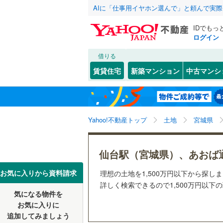
AIに「仕事用イヤホン選んで」と頼んで実
IDでもっ
ログイン
借りる
北海道
JR
北海道
函館本線
(
こだわり条件
配置、向き、
賃貸住宅
新築マンション
中古マンシ
石勝線
(
0
)
前道6m
東北
青森
根室本線
(
(
0
)
(
0
)
(
0
平坦地
（
関東
東京
石北本線
(
Yahoo!不動産トップ
土地
宮城県
販売、価格、
常磐線
(
36
信越・北陸
新潟
更地渡し
仙台駅（宮城県）、あおば
高崎線
(
92
東海
愛知
お気に入りから資料請求
理想の土地を1,500万円以下から探し
立地
両毛線
(
21
(
17
)
(
16
)
(
2
詳しく検索できるので1,500万円以下
烏山線
(
50
気になる物件を
最寄りの
近畿
大阪
お気に入りに
石巻線
(
39
追加してみましょう
オンライン対
(
4
)
(
2
)
(
6