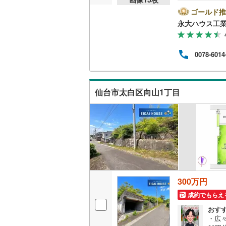
永大
では
ゴールド推
越美北線
(
ンシ
永大ハウス工
や商
氷見線
(
2
)
件選
なス
紀勢本線（
0078-6014
に関
(
4
)
(
12
)
(
4
つい
桜島線
(
1
)
備！お
休日
加古川線
(
仙台市太白区向山1丁目
気軽
(
3
)
(
2
)
(
1
赤穂線
(
23
宇野線
(
12
福塩線
(
53
岩徳線
(
20
四ツ倉
久ノ浜
(
0
300万円
(
3
)
(
0
)
小野田線
(
成約でもらえ
舞鶴線
(
1
)
おす
・広
木次線
(
1
)