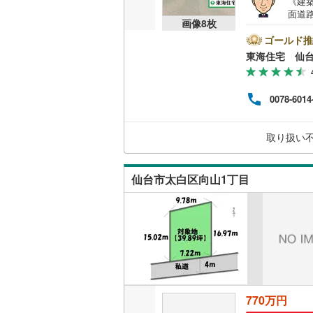
《建築条
面道
後藤寺線
(
画像
8
枚
メー
崎店
ゴールド推
東北新幹
あおば通
榴ケ岡
(
1
ト情
東海住宅 仙
(
1
)
行え
秋田新幹
にご
(
9
)
ただ
山陽新幹
0078-6014
西九州新
取り扱い
(
29
)
(
15
)
(
1
地下鉄
札幌市営
仙台市太白区向山1丁目
仙台市地
(
3
)
(
3
)
(
4
東京メト
東京メト
東京メト
都営浅草
770万円
都営大江