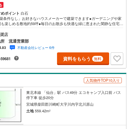
る
道
(
9
)
北越急行ほくほく線
(
1
)
すめポイント
白石
建築条件なし」お好きなハウスメーカーで建築できます●ガーデニングや家
て銀河鉄道
(
4
)
青い森鉄道
(
7
)
園も楽しめる敷地約59坪●毎日のお散歩も快適な緑に恵まれた閑静な住宅地
旭ケ丘
○●○●○●○●○●○●○●○●○●○●【物件購入のご相談】地元に強い「山一地所」
1
)
(
14
)
(
10
)
(
2
)
(
1
)
(
0
)
弘南線
(
0
)
弘南鉄道大鰐線
(
0
)
ら売買物件も豊富です！ご希望の物件のご紹介から、ローンのご相談、投
(
10
)
奨店
ご相談までおまかせください!!■住宅ローンはどれくらい組めるのだろう？
鉄道鳥海山ろく線
(
1
)
福島交通飯坂線
(
26
)
地所 流通営業部
理のない支払いの為には、予算をいくらにすればいいの？■マンションか戸
不動産会社レビュー 6件
4.83
迷い中。どういう基準で選んだらいい？■買い替えを希望しています。売却
長野線
(
3
)
上田電鉄別所線
(
2
)
入をうまく進めるコツは？■どのくらいで売却できるのか査定をしてほし
資料をもらう
3
)
(
19
)
(
10
)
-59681
無料
■買取やリースバックの相談もできるのかな？お住まいに関するご相談を随
イトレール
(
51
)
関東鉄道竜ケ崎線
(
6
)
受けしております。専門のスタッフが丁寧な対応と説明でサポート致しま
●○●○●○●○●○●○●○●○●○●○●
鉄道大洗鹿島線
(
109
)
ひたちなか海浜鉄道湊線
(
8
)
人気物件TOP10入り
48
)
千葉都市モノレール
(
18
)
国際センター
)
(
4
)
(
0
)
(
9
)
(
0
)
(
1
)
東北本線 「仙台」駅 バス49分 エコキャンプ入口前 バス
鉄道上毛線
(
70
)
秩父鉄道
(
54
)
停下車 徒歩20分
宮城県柴田郡川崎町大字川内字北川原山
線
(
4
)
つくばエクスプレス
(
24
)
(
1
)
土地
559.42m
2
95
)
京成押上線
(
1
)
線
(
1
)
京成千原線
(
15
)