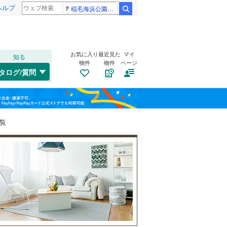
ヘルプ
稲毛海浜公園プール
検索
お気に入り
最近見た
マイ
知る
物件
物件
ページ
千歳線
(
4
)
タログ/質問
日高本線
(
0
)
南道路
（
4
）
福島
宗谷本線
(
0
)
(
11
)
(
12
)
(
10
)
古家あり
（
0
）
栃木
群馬
山梨
東北本線
(
444
)
一覧
川越線
(
58
)
吾妻線
(
29
)
日光線
(
76
)
(
1
)
(
6
)
(
45
)
仙石線
(
95
)
小学校まで1km以内
（
0
）
和歌山
大船渡線
(
1
)
(
12
)
(
4
)
(
2
)