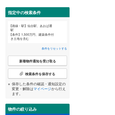
田沢湖線
(
3
)
指定中の検索条件
八戸線
(
0
)
(
8
)
(
9
)
(
7
)
磐越西線
(
14
)
詳しく見る
路線・駅
仙台駅、あおば通
宮崎
鹿児島
沖縄
駅
陸羽西線
(
1
)
条件
1,500万円、建築条件付
き土地を含む
左沢線
(
18
)
(
2
)
(
1
)
(
0
)
条件をリセットする
津軽線
(
5
)
する
る
条件をリセットする
条件をリセットする
条件をリセットする
条件をリセットする
条件をリセットする
条件をリセットする
こ
信越本線
(
25
)
新着物件通知を受け取る
の
(
15
)
(
16
)
(
8
)
検
弥彦線
(
0
)
索
検索条件を保存する
条
総武本線
(
493
)
件
保存した条件の確認・通知設定の
(
3
)
(
18
)
(
0
)
で
変更・解除は
マイページ
から行え
通
ます。
京葉線
(
7
)
知
を
久留里線
(
93
)
受
(
3
)
(
0
)
(
0
)
物件の絞り込み
け
山手線
(
0
)