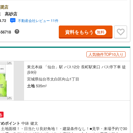
ハウス工業の強み～仙台市を中心に宮城県内の多数店舗で展開中！こちら
当社の強みを大きく2つに分けてご紹介！1.＜豊富な不動産知識＞戸建・マ
奨店
5
)
七尾線
(
2
)
(
4
)
ョン・土地...と種別を問わず不動産を取り扱っております。更に教育施設
業 高砂店
業施設、子育て環境や行政などの地域情報を総合し、お客様により良い物
高山本線（JR西日本）
(
1
)
不動産会社レビュー 11件
4.72
びをして頂けるよう、しっかりとサポートさせて頂きます。2.＜経験豊富
タッフ＞当社では【購入】【売却】【引っ越し】【リフォーム】など住宅
JR西日本）
(
87
)
湖西線
(
182
)
資料をもらう
-56718
無料
する様々なご質問はもちろん、ご購入時に気になる住宅ローン各種税金に
1
)
(
15
)
(
61
)
(
2
)
(
7
)
(
3
)
(
1
)
ても、誠心誠意ご説明させて頂きます。各店舗ではキッズスペースも完
福知山線
(
70
)
子様連れのご家族様で是非お越しください。営業時間:10:00～18:00（定
火・水曜日※店舗により変動あり）現地のご案内も可能ですので、どうぞお
50
)
播但線
(
97
)
人気物件TOP10入り
にお問い合わせください！
)
(
1
)
(
1
)
(
2
)
(
2
)
(
1
)
(
1
)
)
津山線
(
2
)
東北本線 「仙台」駅 バス12分 長町駅東口 バス停下車 徒
歩9分
)
伯備線
(
16
)
宮城県仙台市太白区向山1丁目
)
呉線
(
38
)
土地
535m
2
)
山口線
(
3
)
Jヴィレッジ
夜ノ森
)
(
0
)
(
0
)
(
0
)
(
0
)
(
0
)
2
)
美祢線
(
0
)
る
因美線
(
17
)
すめポイント
中鉢 健太
々土地面積！・日当たり良好角地！・建築条件なし！■見学・来場予約で30
草津線
(
56
)
(
0
)