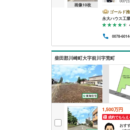
00
画像
10
枚
台市
桜井線
(
43
に分け
ゴールド推
問わ
阪和線
(
72
永大ハウス工
行政
(
2
)
(
7
)
(
0
しっ
おおさか
入】
0078-6014
ちろ
内子線
(
0
)
させ
是非お
鳴門線
(
1
)
(
5
)
(
7
)
(
1
変動
柴田郡川崎町大字前川字荒町
い！
土讃線
(
58
鹿児島本
三角線
(
8
)
(
9
)
(
4
)
(
1
長崎本線
(
佐世保線
(
1,500万円
豊肥本線
(
(
0
)
(
0
)
(
0
成約でもらえ
日南線
(
15
おす