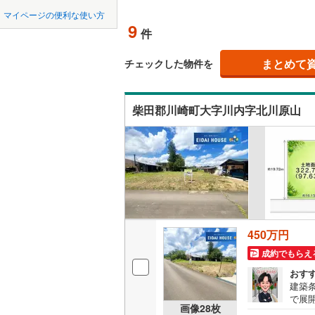
中国
鳥取
北上線
(
0
)
マイページの便利な使い方
オンライ
9
件
山田線
(
4
)
四国
徳島
(
1
)
(
1
)
(
1
大湊線
(
0
)
まとめて
オンライ
チェックした物件を
九州・沖縄
福岡
只見線
(
3
)
柴田郡川崎町大字川内字北川原山
奥羽本線
(
(
7
)
(
9
)
(
5
男鹿線
(
1
)
0
0
0
0
0
0
該当物件
該当物件
該当物件
該当物件
該当物件
該当物件
件
件
件
件
件
件
羽越本線
(
(
0
)
(
0
)
(
0
飯山線
(
0
)
湘南新宿
450万円
(
195
)
(
19
)
(
11
)
(
1
成約でもらえ
外房線
(
64
おす
成田線
(
92
建築
(
2
)
(
0
)
(
2
で展
画像
28
枚
産知
東金線
(
26