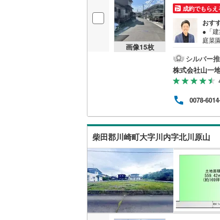
成約でもらえ
いすみ鉄
おす
●「
IGRいわ
庭菜
画像
15
枚
●○●
(
29
)
(
8
)
(
1
弘南鉄道
だか
シルバー推
資の
由利高原
株式会社山一
■無
建か
長野電鉄
と購
(
2
)
(
4
)
(
1
0078-6014
い。
宇都宮ラ
時お
す。●○
鹿島臨海
柴田郡川崎町大字川内字北川原山
小湊鐵道
(
(
21
)
(
10
)
(
4
上毛電気
流鉄流山
京成本線
(
京成金町