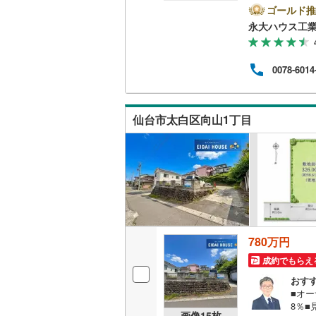
す。
ゴールド推
客様
南武線
(
6
)
永大ハウス工
す。
ォー
横浜線
(
17
一ノ
(
0
)
(
0
)
ロー
(
0
0078-6014
ズス
相模線
(
17
00～
ので
五日市線
(
仙台市太白区向山1丁目
(
0
)
(
0
)
(
1
篠ノ井線
(
常磐線（
伊東線
(
33
身延線
(
14
(
0
)
(
0
)
(
0
武豊線
(
21
780万円
関西本線（
成約でもらえ
龍ケ
(
4
)
(
2
)
(
5
おす
参宮線
(
3
)
■オー
8％■
大糸線（J
画像
15
枚