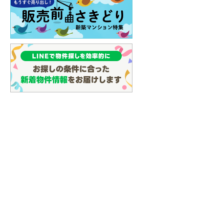
(
5
)
(
9
)
(
12
)
名古屋市営地下鉄鶴舞線
(
5
)
名古屋市営地下鉄名港線
(
8
)
(
0
)
(
2
)
OsakaMetro長堀鶴見緑地線
(
10
)
OsakaMetro谷町線
(
13
)
OsakaMetro千日前線
(
3
)
神戸市営地下鉄海岸線
(
0
)
福岡市地下鉄七隈線
(
7
)
(
0
)
(
2
)
(
0
)
函館市電宝来・谷地頭線
(
0
)
真岡鐵道
(
9
)
山形鉄道フラワー長井線
(
0
)
えちごトキめき鉄道妙高はねうまラ
イン
(
0
)