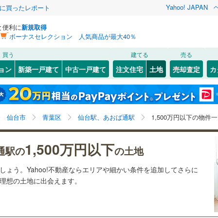
Yahoo! JAPAN
際に買ったレポート
と便利に
新規取得
ボーナスセレクション 人気商品が最大40％
検索条件を保存しました
買う
建てる
売る
22
)
札沼線
(
4
)
建ち方、日当たり
ョン
新築一戸建て
中古一戸建て
注文住宅
土地
売却査定
カ
この検索条件の新着物件通知は、
マイページ
から設定できます。
室蘭本線
(
5
)
以上
（
3
）
角地
（
1
）
岩手
宮城
秋田
山形
21
)
富良野線
(
0
)
さいたま新都心
)
(
0
)
(
1
)
(
7
)
(
0
)
(
3
)
2
）
整形地
（
4
）
仙台駅、あおば通駅、1,500万円、建築条件付き土地を
神奈川
埼玉
千葉
茨城
1
)
釧網本線
(
0
)
仙台市
青葉区
仙台駅、あおば通駅
1,500万円以下の物件
含む
契約、入居関連など
7
)
水郡線
(
95
)
(
5
)
長野
富山
石川
福井
1,500万円以下
（
1
）
第一種低層住居専用地域
（
1
）
通駅の
の土地
)
上越線
(
33
)
閉じる
閉じる
お気に入りリストを見る
お気に入りリストを見る
閉じる
閉じる
岐阜
静岡
三重
ましょう。Yahoo!不動産ならエリアや細かい条件を追加してさらに
検索条件を保存する
4
)
水戸線
(
39
)
3
)
(
17
)
(
17
)
(
16
)
(
30
)
(
12
)
(
10
)
の理想の土地に出会えます。
)
仙山線
(
95
)
マイページ
駅が始発駅
（
0
）
海まで2km以内
（
0
）
兵庫
京都
滋賀
奈良
)
気仙沼線
(
3
)
応
)
(
2
)
(
5
)
(
4
)
(
5
)
(
17
)
(
19
)