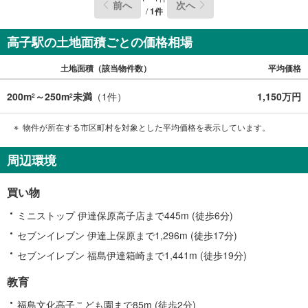
前へ
次へ
/
1
件
高子駅の土地面積ごとの価格相場
土地面積（該当物件数）
平均価格
200m
～250m
未満
（
1
件）
1,150万円
2
2
物件が所在する市区町村を対象とした平均価格を表示しています。
周辺環境
買い物
ミニストップ 伊達保原高子店まで445m (徒歩6分)
セブンイレブン 伊達上保原まで1,296m (徒歩17分)
セブンイレブン 福島伊達箱崎まで1,441m (徒歩19分)
教育
福島文化高子こども園まで85m (徒歩2分)