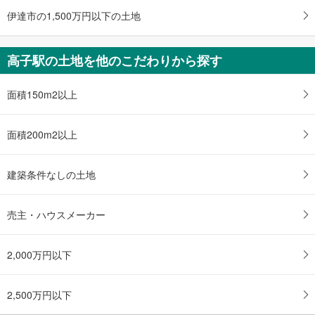
る
伊達市の1,500万円以下の土地
・
条
件
高子駅の土地を他のこだわりから探す
を
マ
面積150m2以上
イ
ペ
ー
面積200m2以上
ジ
に
建築条件なしの土地
保
存
す
売主・ハウスメーカー
る
2,000万円以下
2,500万円以下