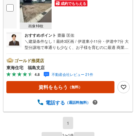
成約でもらえる
画像
10
枚
おすすめポイント
齋藤 匡佑
＼建築条件なし！最終3区画 / 伊達東小11分・伊達中7分 大
型分譲地で車通りも少なく、お子様を育むのに最適 商業施
設が揃った利便性のいいエリア 約60坪で駐車場も十分確保
可能！【東海住宅って？】●福島市に事務所を開設し30
ゴールド推奨店
年！豊富な物件情報でお客様をお迎えいたします！【ロー
東海住宅 福島支店
ンの相談無料！】●「住宅ローン通るかな？」様々なお悩み
4.8
不動産会社レビュー 21件
ございませんか？●お客様をサポートしながら代行で無料審
査いたします！●秘密厳守、無理な営業も致しません。＼ラ
資料をもらう
（無料）
イフプランシュミレーション無料受付中！/人気です ●「ロ
ーンが通っても月々ちゃんと支払える？」「月々の支払い
を見直したい！」●審査・購入前に安心 プロが資金・生活
電話する
（通話料無料）
設計を一緒に考えご提案いたします！【赤ちゃん・お子様
大歓迎 】●キッズスペースやベビーベッドを完備（オムツ
あります）●女性スタッフがお子様が飽きてしまわないよう
1
お手伝いいたします ●ご家族おそろいでぜひご来店くださ
い！
1
〜
1
件