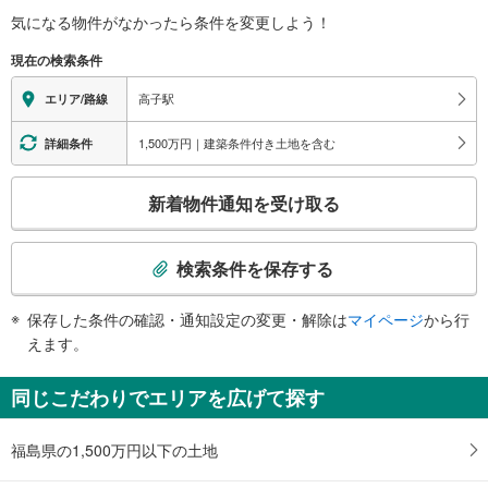
気になる物件がなかったら
条件を変更しよう！
※段差なしでの移動経路
（○：有り △：要駅員設備 ×：無し）
現在の検索条件
地上⇔改札⇔ホーム：×
高子駅
エリア/路線
1,500万円｜建築条件付き土地を含む
詳細条件
こ
新着物件通知を受け取る
の
検
索
検索条件を保存する
条
件
保存した条件の確認・通知設定の変更・解除は
マイページ
から行
で
えます。
通
知
同じこだわりでエリアを広げて探す
を
受
福島県の1,500万円以下の土地
け
取