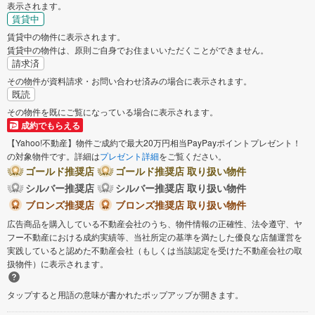
表示されます。
賃貸中
賃貸中の物件に表示されます。
賃貸中の物件は、原則ご自身でお住まいいただくことができません。
請求済
その物件が資料請求・お問い合わせ済みの場合に表示されます。
既読
その物件を既にご覧になっている場合に表示されます。
成約でもらえる
【Yahoo!不動産】物件ご成約で最大20万円相当PayPayポイントプレゼント！
の対象物件です。詳細は
プレゼント詳細
をご覧ください。
ゴールド推奨店
ゴールド推奨店 取り扱い物件
シルバー推奨店
シルバー推奨店 取り扱い物件
ブロンズ推奨店
ブロンズ推奨店 取り扱い物件
広告商品を購入している不動産会社のうち、物件情報の正確性、法令遵守、ヤ
フー不動産における成約実績等、当社所定の基準を満たした優良な店舗運営を
実践していると認めた不動産会社（もしくは当該認定を受けた不動産会社の取
扱物件）に表示されます。
タップすると用語の意味が書かれたポップアップが開きます。