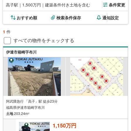
高子駅｜1,500万円｜建築条件付き土地を含む
条件変更
おすすめ順
検索条件保存
通知設定
1
件
すべての物件をチェックする
伊達市箱崎字布川
阿武隈急行 「高子」駅 徒歩23分
福島県伊達市箱崎字布川
土地
203.24m
2
1,150万円