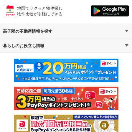
地図でサクッと物件探し
物件比較が手軽にできる
高子駅の不動産情報を探す
暮らしのお役立ち情報
不動産・住宅
賃貸住宅
マンションカタログ
教えて！住まいの先生
新築マンション
中古マンション
新築一戸建て
中古一戸建て
注文住宅
土地
売却査定