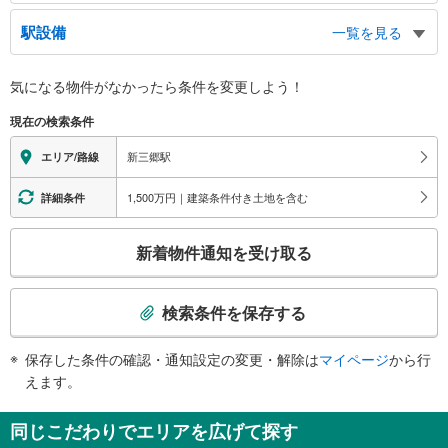
東口
駅設備
一覧を見る
バスのりば
西口
バリアフリー状況
気になる物件がなかったら
条件を変更しよう！
ららシティ、バスのりば、タクシーのりば
※段差なしでの移動経路
（○：有り △：要駅員設備 ×：無し）
現在の検索条件
地上⇔改札⇔ホーム：○
エレベータ
新三郷駅
エリア/路線
・各ホーム⇔改札
・改札⇔東口（５：００～２４：３０）
1,500万円｜建築条件付き土地を含む
詳細条件
・改札⇔西口（５：００～２４：３０）
エスカレータ
こ
新着物件通知を受け取る
・各ホーム⇔改札
の
トイレ
検
索
《多機能トイレ》
検索条件を保存する
・改札内
条
その他
件
保存した条件の確認・通知設定の変更・解除は
マイページ
から行
で
・点字運賃表
えます。
通
知
同じこだわりでエリアを広げて探す
を