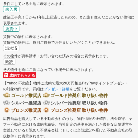
条件にしている土地に表示されます。
未入居
建築工事完了日から1年以上経過したものの、まだ誰も住んだことがない住宅に
表示されます。
賃貸中
賃貸中の物件に表示されます。
賃貸中の物件は、原則ご自身でお住まいいただくことができません。
請求済
その物件が資料請求・お問い合わせ済みの場合に表示されます。
既読
その物件を既にご覧になっている場合に表示されます。
成約でもらえる
【Yahoo!不動産】物件ご成約で最大20万円相当PayPayポイントプレゼント！
の対象物件です。詳細は
プレゼント詳細
をご覧ください。
ゴールド推奨店
ゴールド推奨店 取り扱い物件
シルバー推奨店
シルバー推奨店 取り扱い物件
ブロンズ推奨店
ブロンズ推奨店 取り扱い物件
広告商品を購入している不動産会社のうち、物件情報の正確性、法令遵守、ヤ
フー不動産における成約実績等、当社所定の基準を満たした優良な店舗運営を
実践していると認めた不動産会社（もしくは当該認定を受けた不動産会社の取
扱物件）に表示されます。