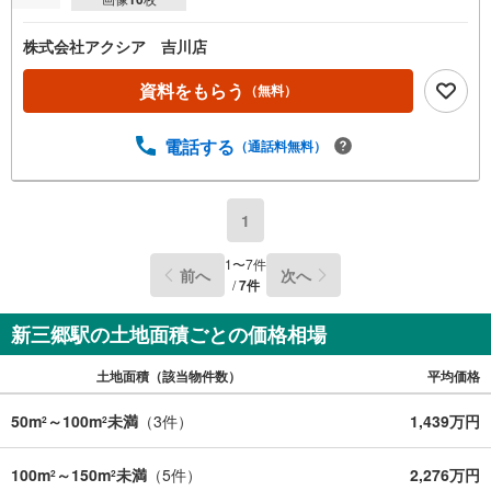
株式会社アクシア 吉川店
資料をもらう
（無料）
電話する
（通話料無料）
1
1
〜
7
件
前へ
次へ
/
7
件
新三郷駅の土地面積ごとの価格相場
土地面積（該当物件数）
平均価格
50m
～100m
未満
（
3
件）
1,439万円
2
2
100m
～150m
未満
（
5
件）
2,276万円
2
2