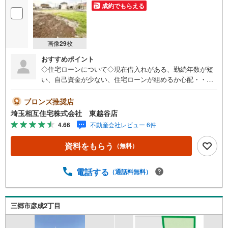
成約でもらえる
画像
29
枚
おすすめポイント
◇住宅ローンについて◇現在借入れがある、勤続年数が短
い、自己資金が少ない、住宅ローンが組めるか心配・・・
そう思われている方。当社には住宅ローン専門アドバイザ
ーおります！お気軽にご相談下さい。◇買取保証付き売却
ブロンズ推奨店
システム◇お住み替えでご自宅が売れない、不動産早期現
埼玉相互住宅株式会社 東越谷店
金化をしたい、他社に販売活動を依頼しているが売れな
4.66
不動産会社レビュー 6件
い・・・そう思われている方。一定期間で成約に至らなか
った場合、予め設定させていただいた金額で当社が買取致
資料をもらう
（無料）
します。越谷の戸建、土地、マンション買取は弊社まで！
◇ホットハート紹介制度◇お知り合いの方を新たにご紹介
いただき、ご契約になりますと素敵な特典を差し上げま
電話する
（通話料無料）
す。ご紹介者様には で10万円、ご契約者様にはダイソンサ
イクロン掃除機等をプレゼント♪（特典は当社一定基準を
設けております。詳しくはお問合せ下さい）◇お子様がい
三郷市彦成2丁目
るお客様でも安心◇キッズスペース完備。チャイルドシー
トも完備しているので、必要の際はお声掛け下さい。