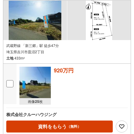
武蔵野線 「新三郷」駅 徒歩47分
埼玉県吉川市皿沼2丁目
土地
433m
2
920万円
画像
25
枚
株式会社クルーハウジング
資料をもらう
（無料）