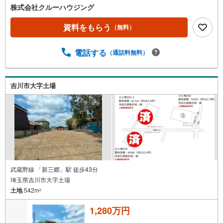
株式会社クルーハウジング
資料をもらう
（無料）
電話する
（通話料無料）
吉川市大字土場
武蔵野線 「新三郷」駅 徒歩43分
埼玉県吉川市大字土場
土地
542m
2
1,280万円