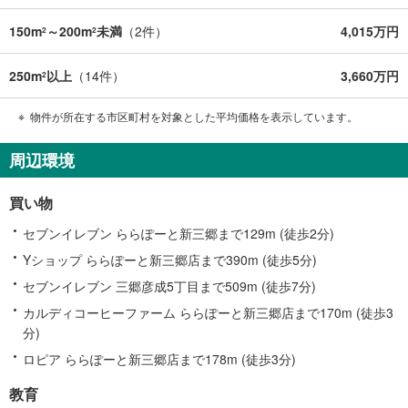
150m
～200m
未満
（
2
件）
4,015万円
2
2
250m
以上
（
14
件）
3,660万円
2
物件が所在する市区町村を対象とした平均価格を表示しています。
周辺環境
買い物
セブンイレブン ららぽーと新三郷まで129m (徒歩2分)
Yショップ ららぽーと新三郷店まで390m (徒歩5分)
セブンイレブン 三郷彦成5丁目まで509m (徒歩7分)
カルディコーヒーファーム ららぽーと新三郷店まで170m (徒歩3
分)
ロピア ららぽーと新三郷店まで178m (徒歩3分)
教育