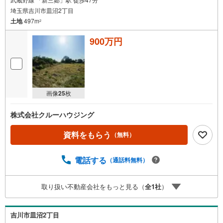
埼玉県吉川市皿沼2丁目
土地
497m
2
900万円
画像
25
枚
株式会社クルーハウジング
資料をもらう
（無料）
電話する
（通話料無料）
取り扱い不動産会社をもっと見る（
全
1
社
）
吉川市皿沼2丁目