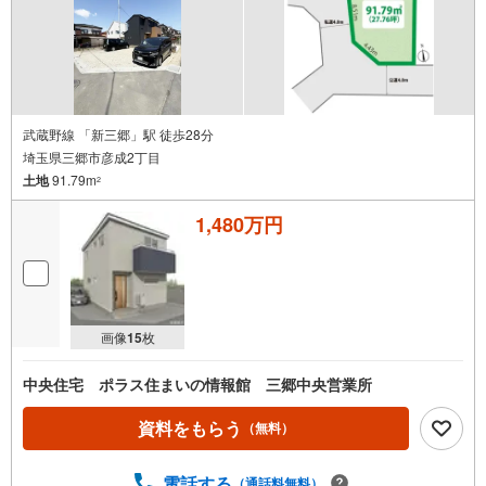
武蔵野線 「新三郷」駅 徒歩28分
埼玉県三郷市彦成2丁目
土地
91.79m
2
1,480万円
画像
15
枚
中央住宅 ポラス住まいの情報館 三郷中央営業所
資料をもらう
（無料）
電話する
（通話料無料）