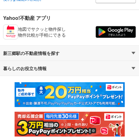
Yahoo!不動産 アプリ
地図でサクッと物件探し
物件比較が手軽にできる
新三郷駅の不動産情報を探す
暮らしのお役立ち情報
不動産・住宅
賃貸住宅
マンションカタログ
教えて！住まいの先生
新築マンション
中古マンション
新築一戸建て
中古一戸建て
注文住宅
土地
売却査定