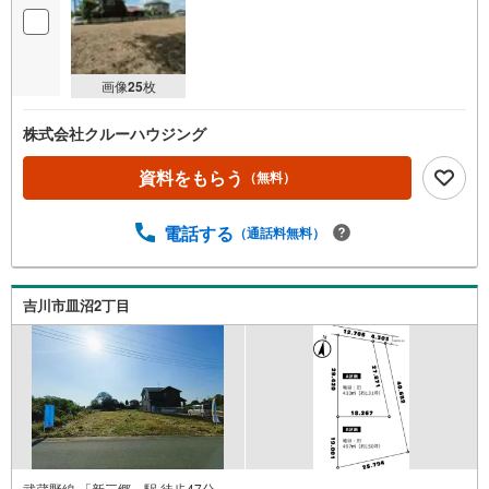
画像
25
枚
株式会社クルーハウジング
資料をもらう
（無料）
電話する
（通話料無料）
吉川市皿沼2丁目
武蔵野線 「新三郷」駅 徒歩47分