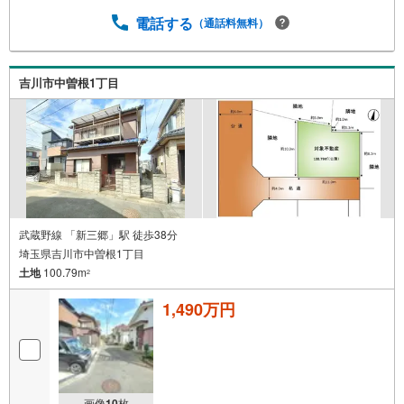
電話する
（通話料無料）
吉川市中曽根1丁目
武蔵野線 「新三郷」駅 徒歩38分
埼玉県吉川市中曽根1丁目
土地
100.79m
2
1,490万円
画像
10
枚