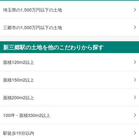
受
埼玉県の1,500万円以下の土地
け
取
る
三郷市の1,500万円以下の土地
・
条
件
新三郷駅の土地を他のこだわりから探す
を
マ
面積120m2以上
イ
ペ
ー
面積150m2以上
ジ
に
面積200m2以上
保
存
す
100坪・面積330m2以上
る
駅徒歩10分以内