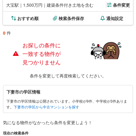
大宝駅｜1,500万円｜建築条件付き土地を含む
条件変更
おすすめ順
検索条件保存
通知設定
0
件
お探しの条件に
一致する物件が
見つかりません
条件を変更して再度検索してください。
下
下妻市の学区情報
妻
下妻市の学区情報は公開されています。小学校が9件、中学校が3件ありま
市
す。
下妻市の学区から中古マンションを探す
に
関
す
気になる物件がなかったら
条件を変更しよう！
る
現在の検索条件
情