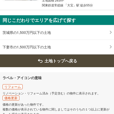
土地面積 263m
2
件
関東鉄道常総線 「大宝」駅 徒歩55分
を
マ
同じこだわりでエリアを広げて探す
イ
ペ
ー
茨城県の1,500万円以下の土地
ジ
に
下妻市の1,500万円以下の土地
保
存
す
土地トップへ戻る
る
ラベル・アイコンの意味
リフォーム
リノベーション・リフォーム済み（予定含む）の物件に表示されます。
価格更新
価格の更新があった物件です。
複数の価格が表示されている物件に関しましてはそのうちの１つ以上に更新が
あった場合に表示されます。