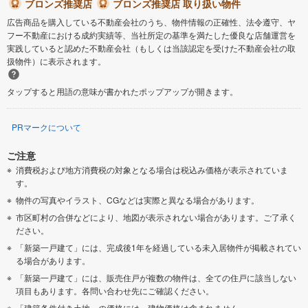
ブロンズ推奨店
ブロンズ推奨店 取り扱い物件
広告商品を購入している不動産会社のうち、物件情報の正確性、法令遵守、ヤ
フー不動産における成約実績等、当社所定の基準を満たした優良な店舗運営を
実践していると認めた不動産会社（もしくは当該認定を受けた不動産会社の取
扱物件）に表示されます。
タップすると用語の意味が書かれたポップアップが開きます。
PRマークについて
ご注意
消費税および地方消費税の対象となる場合は税込み価格が表示されていま
す。
物件の写真やイラスト、CGなどは実際と異なる場合があります。
市区町村の合併などにより、地図が表示されない場合があります。ご了承く
ださい。
「新築一戸建て」には、完成後1年を経過している未入居物件が掲載されてい
る場合があります。
「新築一戸建て」には、販売住戸が複数の物件は、全ての住戸に該当しない
項目もあります。各問い合わせ先にご確認ください。
「建築条件付き土地」の価格には、建物価格は含まれません。