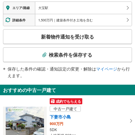
報
大宝駅
エリア/路線
1,500万円｜建築条件付き土地を含む
詳細条件
こ
新着物件通知を受け取る
の
検
索
検索条件を保存する
条
件
保存した条件の確認・通知設定の変更・解除は
マイページ
から行
で
えます。
通
知
おすすめの中古一戸建て
を
受
成約でもらえる
け
中古一戸建て
取
下妻市小島
る
900万円
・
5DK
条