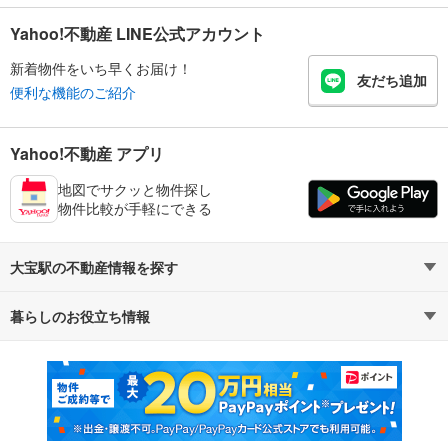
Yahoo!不動産 LINE公式アカウント
新着物件をいち早くお届け！
友だち追加
便利な機能のご紹介
Yahoo!不動産 アプリ
地図でサクッと物件探し
物件比較が手軽にできる
大宝駅の不動産情報を探す
暮らしのお役立ち情報
不動産・住宅
賃貸住宅
マンションカタログ
教えて！住まいの先生
新築マンション
中古マンション
新築一戸建て
中古一戸建て