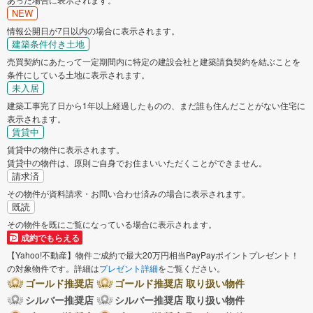
NEW
情報公開日が7日以内の場合に表示されます。
建築条件付き土地
売買契約にあたって一定期間内に特定の建設会社と建築請負契約を結ぶことを
条件にしている土地に表示されます。
未入居
建築工事完了日から1年以上経過したものの、まだ誰も住んだことがない住宅に
表示されます。
賃貸中
賃貸中の物件に表示されます。
賃貸中の物件は、原則ご自身でお住まいいただくことができません。
請求済
その物件が資料請求・お問い合わせ済みの場合に表示されます。
既読
その物件を既にご覧になっている場合に表示されます。
成約でもらえる
【Yahoo!不動産】物件ご成約で最大20万円相当PayPayポイントプレゼント！
の対象物件です。詳細は
プレゼント詳細
をご覧ください。
ゴールド推奨店
ゴールド推奨店 取り扱い物件
シルバー推奨店
シルバー推奨店 取り扱い物件