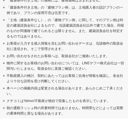
「建築条件付き土地」の「建物プラン例」は、土地購入者の設計プランの一
例であり、プランの採用可否は任意です。
「土地（建築条件なし）」の「建物プラン例」に関して、そのプラン例は特
定の建築請負会社によるもので、 当該建築請負会社以外で建てた場合、同様
のものが同価格で建てられるとは限りません。また、建築請負会社を特定す
るものではありません。
お客様が入力する個人情報を含むお問い合わせデータは、当該物件の取扱会
社に送信され、そこで管理されます。
お問い合わせをされたお客様へは、取扱会社がご連絡いたします。
物件に関するお客様のお問い合わせについては、LINEヤフー株式会社は一切
関与いたしません。取扱会社に直接ご確認ください。
不動産購入の検討、契約にあたってはお客様ご自身が情報を確認し、各会社
より十分な説明を受け判断してください。
本ページの掲載内容は変更される場合があります。あらかじめご了承くださ
い。
クチコミはYahoo!不動産が独自で収集したものを表示しています。
朝の通勤ラッシュ時の所要時間ではありません。時間帯などによっては実際
の乗車時間と異なる場合があります。