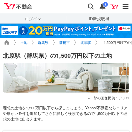
Yahoo!不動産
検索
通知
i
ログイン
ID新規取得
土地
群馬県
前橋市
北原駅
1,500万円以下
北原駅（群馬県）の1,500万円以下の土地
一部の画像提供：アフロ
理想の土地を1,500万円以下から探しましょう。Yahoo!不動産ならエリア
や細かい条件を追加してさらに詳しく検索できるので1,500万円以下の理
想の土地に出会えます。