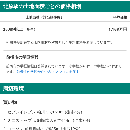
北原駅の土地面積ごとの価格相場
土地面積（該当物件数）
平均価格
250m
以上
（
8
件）
1,168万円
2
物件が所在する市区町村を対象とした平均価格を表示しています。
前
前橋市の学区情報
橋
前橋市の学区情報は公開されています。小学校が46件、中学校が21件あり
市
ます。
前橋市の学区から中古マンションを探す
に
関
す
周辺環境
る
情
買い物
報
セブンイレブン 粕川まで629m (徒歩8分)
ミニストップ 大胡樋越店まで644m (徒歩9分)
ローソン 前橋樋越まで935m (徒歩12分)