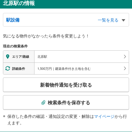
北原駅の情報
駅設備
一覧を見る
バリアフリー状況
気になる物件がなかったら
条件を変更しよう！
※段差なしでの移動経路
（○：有り △：要駅員設備 ×：無し）
現在の検索条件
地上⇔ホーム：○
スロープ
北原駅
エリア/路線
・ホーム⇔地上
1,500万円｜建築条件付き土地を含む
詳細条件
こ
新着物件通知を受け取る
の
検
索
検索条件を保存する
条
件
保存した条件の確認・通知設定の変更・解除は
マイページ
から行
で
えます。
通