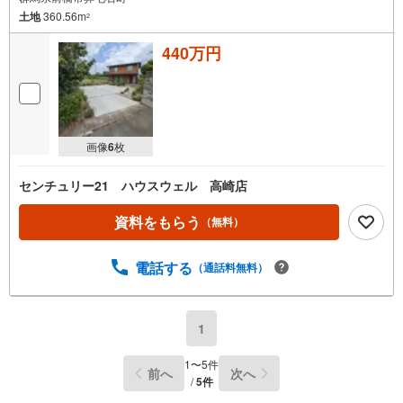
土地
360.56m
2
440万円
画像
6
枚
センチュリー21 ハウスウェル 高崎店
資料をもらう
（無料）
電話する
（通話料無料）
1
1
〜
5
件
前へ
次へ
/
5
件