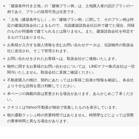
「建築条件付き土地」の「建物プラン例」は、土地購入者の設計プランの一
例であり、プランの採用可否は任意です。
「土地（建築条件なし）」の「建物プラン例」に関して、そのプラン例は特
定の建築請負会社によるもので、 当該建築請負会社以外で建てた場合、同様
のものが同価格で建てられるとは限りません。また、建築請負会社を特定す
るものではありません。
お客様が入力する個人情報を含むお問い合わせデータは、当該物件の取扱会
社に送信され、そこで管理されます。
お問い合わせをされたお客様へは、取扱会社がご連絡いたします。
物件に関するお客様のお問い合わせについては、LINEヤフー株式会社は一切
関与いたしません。取扱会社に直接ご確認ください。
不動産購入の検討、契約にあたってはお客様ご自身が情報を確認し、各会社
より十分な説明を受け判断してください。
本ページの掲載内容は変更される場合があります。あらかじめご了承くださ
い。
クチコミはYahoo!不動産が独自で収集したものを表示しています。
朝の通勤ラッシュ時の所要時間ではありません。時間帯などによっては実際
の乗車時間と異なる場合があります。