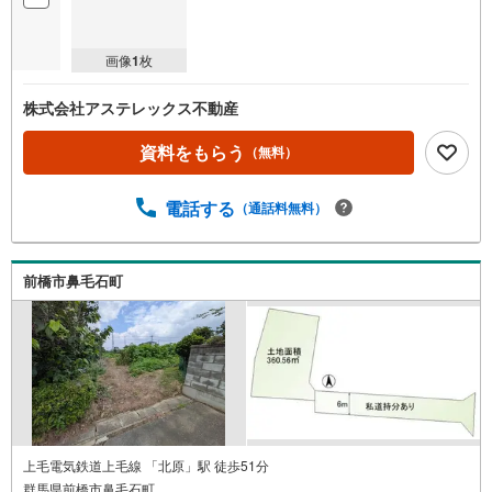
画像
1
枚
株式会社アステレックス不動産
資料をもらう
（無料）
電話する
（通話料無料）
前橋市鼻毛石町
上毛電気鉄道上毛線 「北原」駅 徒歩51分
群馬県前橋市鼻毛石町