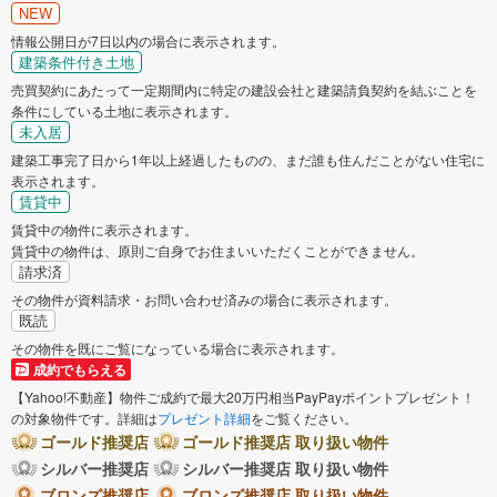
NEW
情報公開日が7日以内の場合に表示されます。
建築条件付き土地
売買契約にあたって一定期間内に特定の建設会社と建築請負契約を結ぶことを
条件にしている土地に表示されます。
未入居
建築工事完了日から1年以上経過したものの、まだ誰も住んだことがない住宅に
表示されます。
賃貸中
賃貸中の物件に表示されます。
賃貸中の物件は、原則ご自身でお住まいいただくことができません。
請求済
その物件が資料請求・お問い合わせ済みの場合に表示されます。
既読
その物件を既にご覧になっている場合に表示されます。
成約でもらえる
【Yahoo!不動産】物件ご成約で最大20万円相当PayPayポイントプレゼント！
の対象物件です。詳細は
プレゼント詳細
をご覧ください。
ゴールド推奨店
ゴールド推奨店 取り扱い物件
シルバー推奨店
シルバー推奨店 取り扱い物件
ブロンズ推奨店
ブロンズ推奨店 取り扱い物件