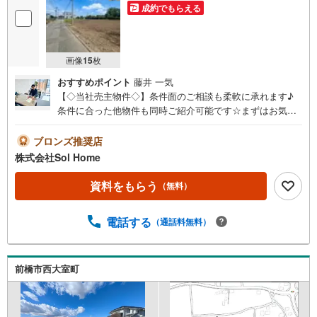
成約でもらえる
画像
15
枚
おすすめポイント
藤井 一気
【◇当社売主物件◇】条件面のご相談も柔軟に承れます♪
条件に合った他物件も同時ご紹介可能です☆まずはお気軽
にお問合せを♪《今から見たい、資料が欲しい、ローン相
談をしたい、小さな疑問なども大歓迎です♪》＝＝＝＝＝
ブロンズ推奨店
＝＝＝＝＝＝＝＝＝＝＝＝＝＝＝＝＝＝＝＝＝＝＝＝＝
株式会社Sol Home
【営業時間 9:00～18:00】（水・木定休）上記時間はお電
話が繋がりやすくなっております。ぜひお気軽にご連絡下
資料をもらう
（無料）
さい！現地を見学される場合は「室内・現地を見学する
（無料）」ボタンよりご希望の日時をご記入いただけます
電話する
（通話料無料）
とスムーズにご案内が可能です。＝＝＝＝＝＝＝＝＝＝＝
＝＝＝＝＝＝＝＝＝＝＝＝＝＝＝
前橋市西大室町