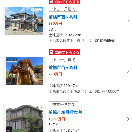
成約でもらえる
中古一戸建て
前橋市苗ヶ島町
880万円
6DK
土地面積 1802.72m
2
上毛電気鉄道上毛線 「北原」駅 徒歩69分
成約でもらえる
中古一戸建て
前橋市苗ヶ島町
920万円
3LDK
土地面積 390.47m
2
上毛電気鉄道上毛線 「北原」駅から10000m 車:18分
中古一戸建て
前橋市粕川町女渕
1,280万円
5LDK
土地面積 178.21m
2