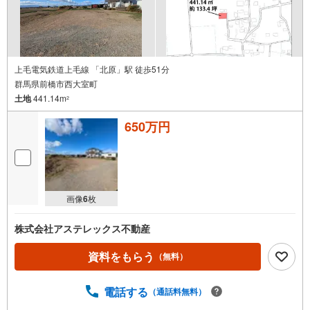
上毛電気鉄道上毛線 「北原」駅 徒歩51分
群馬県前橋市西大室町
土地
441.14m
2
650万円
画像
6
枚
株式会社アステレックス不動産
資料をもらう
（無料）
電話する
（通話料無料）