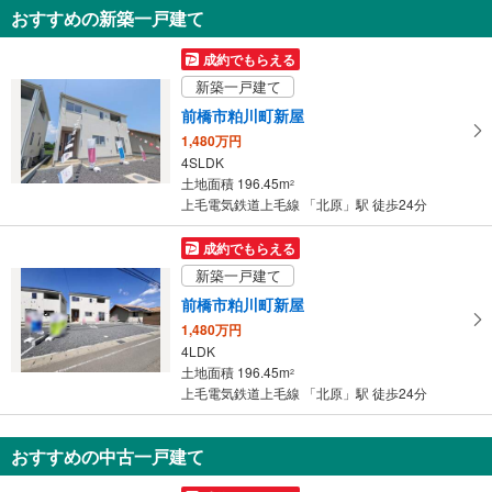
知
おすすめの新築一戸建て
を
受
成約でもらえる
け
新築一戸建て
取
前橋市粕川町新屋
る
1,480万円
・
4SLDK
条
土地面積 196.45m
2
件
上毛電気鉄道上毛線 「北原」駅 徒歩24分
を
マ
成約でもらえる
イ
新築一戸建て
ペ
前橋市粕川町新屋
ー
1,480万円
ジ
4LDK
に
土地面積 196.45m
2
保
上毛電気鉄道上毛線 「北原」駅 徒歩24分
存
す
おすすめの中古一戸建て
る