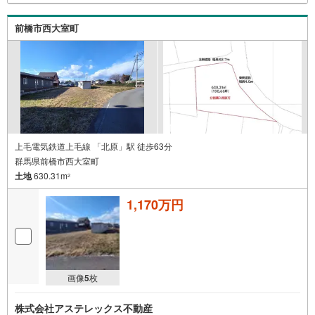
前橋市西大室町
上毛電気鉄道上毛線 「北原」駅 徒歩63分
群馬県前橋市西大室町
土地
630.31m
2
1,170万円
画像
5
枚
株式会社アステレックス不動産