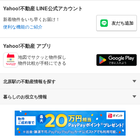
Yahoo!不動産 LINE公式アカウント
新着物件をいち早くお届け！
友だち追加
便利な機能のご紹介
Yahoo!不動産 アプリ
地図でサクッと物件探し
物件比較が手軽にできる
北原駅の不動産情報を探す
暮らしのお役立ち情報
不動産・住宅
賃貸住宅
マンションカタログ
教えて！住まいの先生
新築マンション
中古マンション
新築一戸建て
中古一戸建て