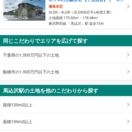
取
価格未定
る
3LDK～4LDK（3LDK対応可※有償工事）
・
土地面積 175.92m
・178.48m
2
2
条
東武野田線 「馬込沢」駅 徒歩15分
件
を
マ
同じこだわりでエリアを広げて探す
イ
ペ
千葉県の1,500万円以下の土地
ー
ジ
船橋市の1,500万円以下の土地
に
保
存
馬込沢駅の土地を他のこだわりから探す
す
る
面積120m2以上
面積150m2以上