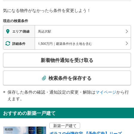
バリアフリー状況
気になる物件がなかったら
条件を変更しよう！
※段差なしでの移動経路
（○：有り △：要駅員設備 ×：無し）
現在の検索条件
地上⇔改札⇔ホーム：○
エレベータ
馬込沢駅
エリア/路線
・各ホーム⇔改札
・改札⇔東口
1,500万円｜建築条件付き土地を含む
詳細条件
トイレ
こ
《多機能トイレ》
新着物件通知を受け取る
・改札内
の
スロープ
検
索
・改札⇔西口
検索条件を保存する
その他
条
件
・点字テープ（券売機・手すり等）
保存した条件の確認・通知設定の変更・解除は
マイページ
から行
で
・ＡＥＤ
えます。
通
知
おすすめの新築一戸建て
を
受
新築一戸建て
け
ポラスの分譲住宅 【予告広告】リーズン船橋・馬込沢アンバウンド