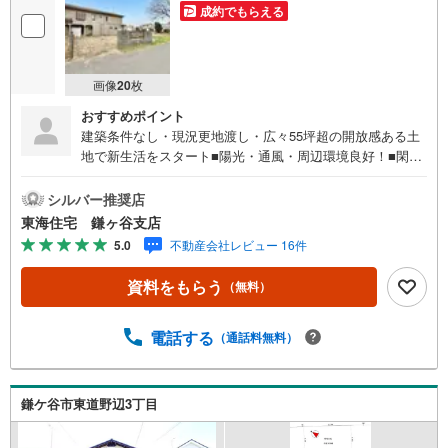
成約でもらえる
画像
20
枚
おすすめポイント
建築条件なし・現況更地渡し・広々55坪超の開放感ある土
地で新生活をスタート■陽光・通風・周辺環境良好！■閑静
な住宅街・周辺交通量少なめ！■現況更地渡し■土地面積:18
4m2以上■緑豊か■住宅ご購入に関する様々なご質問などお
シルバー推奨店
気軽にお問合せください！頭金0円からの住宅購入をサポー
東海住宅 鎌ヶ谷支店
ト！●自己資金が少ない方・自営業や勤続年数が少なく不安
5.0
不動産会社レビュー 16件
のある方、お借入れのある方等住宅ローン相談実施中！○○
現地見学・ご来店（事前にご予約ください）○○営業時間/9:
資料をもらう
（無料）
30～18:30営業時間中はお電話のお問い合わせがスムーズで
す！定休日/火曜日・水曜日所要時間のめやす■現地物件見
学（60分～）■物件探しのご相談（30分～）■資金計画のご
電話する
（通話料無料）
相談（45分～）■不動産売買のポイントと注意点のご説明
（60分～）■その他のご相談（30分～）●ご案内はお客様の
お時間のご都合に合わせて約30分位から可能です。明るい
鎌ケ谷市東道野辺3丁目
時間に内見をして詳しいお話は改めて夕方になど臨機応変
ご対応させて頂きます。