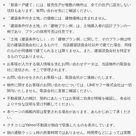
「新築一戸建て」には、販売住戸が複数の物件は、全ての住戸に該当しない
項目もあります。各問い合わせ先にご確認ください。
「建築条件付き土地」の価格には、建物価格は含まれません。
「建築条件付き土地」の「建物プラン例」は、土地購入者の設計プランの一
例であり、プランの採用可否は任意です。
「土地（建築条件なし）」の「建物プラン例」に関して、そのプラン例は特
定の建築請負会社によるもので、 当該建築請負会社以外で建てた場合、同様
のものが同価格で建てられるとは限りません。また、建築請負会社を特定す
るものではありません。
お客様が入力する個人情報を含むお問い合わせデータは、当該物件の取扱会
社に送信され、そこで管理されます。
お問い合わせをされたお客様へは、取扱会社がご連絡いたします。
物件に関するお客様のお問い合わせについては、LINEヤフー株式会社は一切
関与いたしません。取扱会社に直接ご確認ください。
不動産購入の検討、契約にあたってはお客様ご自身が情報を確認し、各会社
より十分な説明を受け判断してください。
本ページの掲載内容は変更される場合があります。あらかじめご了承くださ
い。
クチコミはYahoo!不動産が独自で収集したものを表示しています。
朝の通勤ラッシュ時の所要時間ではありません。時間帯などによっては実際