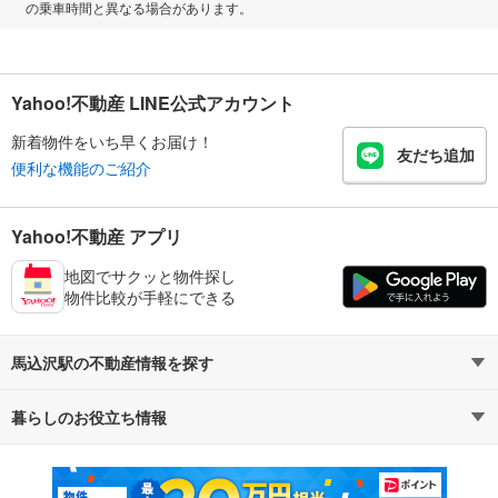
の乗車時間と異なる場合があります。
Yahoo!不動産 LINE公式アカウント
新着物件をいち早くお届け！
友だち追加
便利な機能のご紹介
Yahoo!不動産 アプリ
地図でサクッと物件探し
物件比較が手軽にできる
馬込沢駅の不動産情報を探す
暮らしのお役立ち情報
不動産・住宅
賃貸住宅
マンションカタログ
教えて！住まいの先生
新築マンション
中古マンション