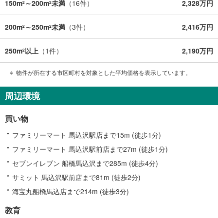
150m
～200m
未満
（
16
件）
2,328万円
2
2
200m
～250m
未満
（
3
件）
2,416万円
2
2
250m
以上
（
1
件）
2,190万円
2
物件が所在する市区町村を対象とした平均価格を表示しています。
周辺環境
買い物
ファミリーマート 馬込沢駅店まで15m (徒歩1分)
ファミリーマート 馬込沢駅前店まで27m (徒歩1分)
セブンイレブン 船橋馬込沢まで285m (徒歩4分)
サミット 馬込沢駅前店まで81m (徒歩2分)
海宝丸船橋馬込店まで214m (徒歩3分)
教育