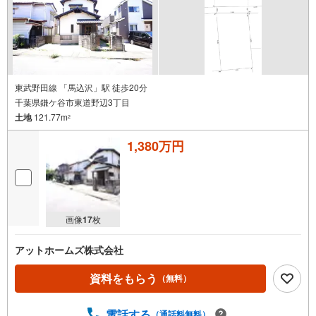
東武野田線 「馬込沢」駅 徒歩20分
千葉県鎌ケ谷市東道野辺3丁目
土地
121.77m
2
1,380万円
画像
17
枚
アットホームズ株式会社
資料をもらう
（無料）
電話する
（通話料無料）