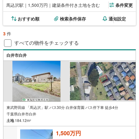
馬込沢駅｜1,500万円｜建築条件付き土地を含む
条件変更
おすすめ順
検索条件保存
通知設定
3
件
すべての物件をチェックする
白井市白井
東武野田線 「馬込沢」駅 バス30分 白井保育園 バス停下車 徒歩4分
千葉県白井市白井
土地
184.12m
2
1,500万円