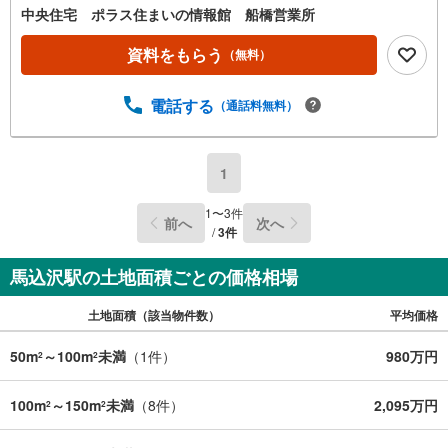
中央住宅 ポラス住まいの情報館 船橋営業所
資料をもらう
（無料）
電話する
（通話料無料）
1
1
〜
3
件
前へ
次へ
/
3
件
馬込沢駅の土地面積ごとの価格相場
土地面積（該当物件数）
平均価格
50m
～100m
未満
（
1
件）
980万円
2
2
100m
～150m
未満
（
8
件）
2,095万円
2
2