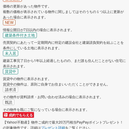
価格の更新があった物件です。
複数の価格が表示されている物件に関しましてはそのうちの１つ以上に更新が
あった場合に表示されます。
NEW
情報公開日が7日以内の場合に表示されます。
建築条件付き土地
売買契約にあたって一定期間内に特定の建設会社と建築請負契約を結ぶことを
条件にしている土地に表示されます。
未入居
建築工事完了日から1年以上経過したものの、まだ誰も住んだことがない住宅に
表示されます。
賃貸中
賃貸中の物件に表示されます。
賃貸中の物件は、原則ご自身でお住まいいただくことができません。
請求済
その物件が資料請求・お問い合わせ済みの場合に表示されます。
既読
その物件を既にご覧になっている場合に表示されます。
成約でもらえる
【Yahoo!不動産】物件ご成約で最大20万円相当PayPayポイントプレゼント！
の対象物件です。詳細は
プレゼント詳細
をご覧ください。