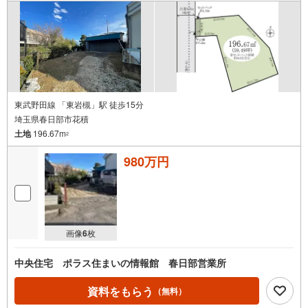
東武野田線 「東岩槻」駅 徒歩15分
埼玉県春日部市花積
土地
196.67m
2
980万円
画像
6
枚
中央住宅 ポラス住まいの情報館 春日部営業所
資料をもらう
（無料）