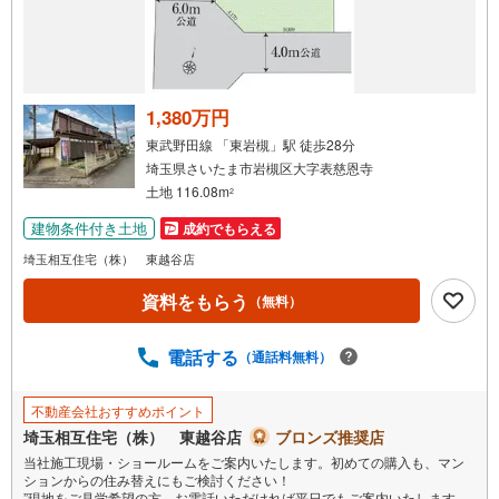
1,380万円
東武野田線 「東岩槻」駅 徒歩28分
埼玉県さいたま市岩槻区大字表慈恩寺
土地 116.08m
2
建物条件付き土地
成約でもらえる
埼玉相互住宅（株） 東越谷店
資料をもらう
（無料）
電話する
（通話料無料）
不動産会社おすすめポイント
埼玉相互住宅（株） 東越谷店
ブロンズ推奨店
当社施工現場・ショールームをご案内いたします。初めての購入も、マン
ションからの住み替えにもご検討ください！
”現地をご見学希望の方、お電話いただければ平日でもご案内いたします！