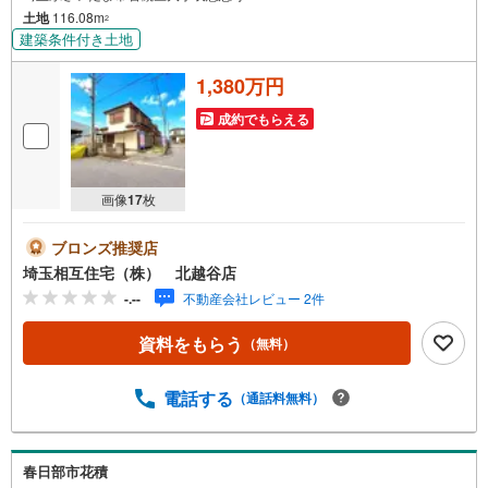
土地
116.08m
2
建築条件付き土地
1,380万円
成約でもらえる
画像
17
枚
ブロンズ推奨店
埼玉相互住宅（株） 北越谷店
-.--
不動産会社レビュー 2件
資料をもらう
（無料）
電話する
（通話料無料）
春日部市花積