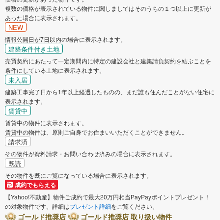
複数の価格が表示されている物件に関しましてはそのうちの１つ以上に更新が
あった場合に表示されます。
NEW
情報公開日が7日以内の場合に表示されます。
建築条件付き土地
売買契約にあたって一定期間内に特定の建設会社と建築請負契約を結ぶことを
条件にしている土地に表示されます。
未入居
建築工事完了日から1年以上経過したものの、まだ誰も住んだことがない住宅に
表示されます。
賃貸中
賃貸中の物件に表示されます。
賃貸中の物件は、原則ご自身でお住まいいただくことができません。
請求済
その物件が資料請求・お問い合わせ済みの場合に表示されます。
既読
その物件を既にご覧になっている場合に表示されます。
成約でもらえる
【Yahoo!不動産】物件ご成約で最大20万円相当PayPayポイントプレゼント！
の対象物件です。詳細は
プレゼント詳細
をご覧ください。
ゴールド推奨店
ゴールド推奨店 取り扱い物件