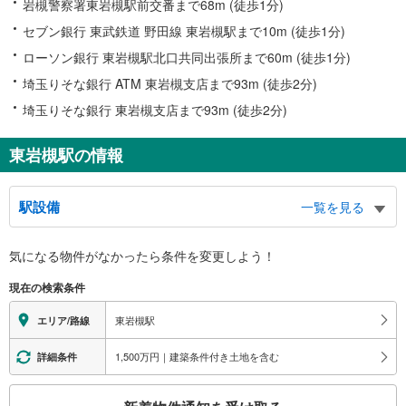
岩槻警察署東岩槻駅前交番まで68m (徒歩1分)
セブン銀行 東武鉄道 野田線 東岩槻駅まで10m (徒歩1分)
ローソン銀行 東岩槻駅北口共同出張所まで60m (徒歩1分)
埼玉りそな銀行 ATM 東岩槻支店まで93m (徒歩2分)
埼玉りそな銀行 東岩槻支店まで93m (徒歩2分)
東岩槻駅の情報
駅設備
一覧を見る
バリアフリー状況
気になる物件がなかったら
条件を変更しよう！
※段差なしでの移動経路
（○：有り △：要駅員設備 ×：無し）
現在の検索条件
地上⇔改札⇔ホーム：○
エレベータ
東岩槻駅
エリア/路線
・ホーム⇔改札
・改札⇔北口
1,500万円｜建築条件付き土地を含む
詳細条件
・改札⇔南口
エスカレータ
こ