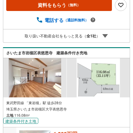
少ない、住宅ローンが組めるか心配・・・そう思われてい
資料をもらう
（無料）
る方。当社には住宅ローン専門アドバイザーおります！お
気軽にご相談下さい。◇買取保証付き売却システム◇お住
み替えでご自宅が売れない、不動産早期現金化をしたい、
電話する
（通話料無料）
他社に販売活動を依頼しているが売れない・・・そう思わ
れている方。一定期間で成約に至らなかった場合、予め設
取り扱い不動産会社をもっと見る（
全
1
社
）
定させていただいた金額で当社が買取致します。越谷の戸
建、土地、マンション買取は埼玉相互住宅春日部店まで！
さいたま市岩槻区表慈恩寺 建築条件付き売地
東武野田線 「東岩槻」駅 徒歩28分
埼玉県さいたま市岩槻区大字表慈恩寺
土地
116.08m
2
建築条件付き土地