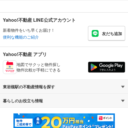
Yahoo!不動産 LINE公式アカウント
新着物件をいち早くお届け！
友だち追加
便利な機能のご紹介
Yahoo!不動産 アプリ
地図でサクッと物件探し
物件比較が手軽にできる
東岩槻駅の不動産情報を探す
暮らしのお役立ち情報
不動産・住宅
賃貸住宅
マンションカタログ
教えて！住まいの先生
新築マンション
中古マンション