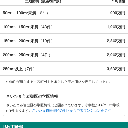
土地面積（該当物件数）
平均価格
50m
～100m
未満
（
2
件）
990万円
2
2
100m
～150m
未満
（
43
件）
1,949万円
2
2
150m
～200m
未満
（
19
件）
2,342万円
2
2
200m
～250m
未満
（
4
件）
2,942万円
2
2
250m
以上
（
7
件）
3,632万円
2
物件が所在する市区町村を対象とした平均価格を表示しています。
さ
さいたま市岩槻区の学区情報
い
さいたま市岩槻区の学区情報は公開されています。小学校が14件、中学校
た
が8件あります。
さいたま市岩槻区の学区から中古マンションを探す
ま
市
岩
周辺環境