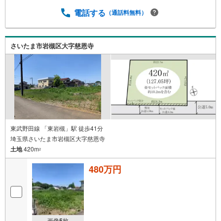
電話する
（通話料無料）
さいたま市岩槻区大字慈恩寺
東武野田線 「東岩槻」駅 徒歩41分
埼玉県さいたま市岩槻区大字慈恩寺
土地
420m
2
480万円
画像
5
枚