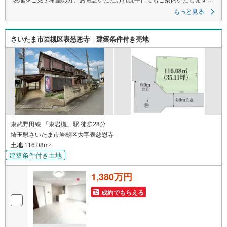
”詳細は 埼玉相互住宅（株）東越谷店までお気軽にご連絡ください。
もっと見る
さいたま市岩槻区表慈恩寺 建築条件付き売地
東武野田線 「東岩槻」駅 徒歩28分
埼玉県さいたま市岩槻区大字表慈恩寺
土地
116.08m
2
建築条件付き土地
1,380万円
成約でもらえる