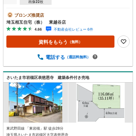
画像
22
枚
ブロンズ推奨店
埼玉相互住宅（株） 東越谷店
4.66
不動産会社レビュー 6件
資料をもらう
（無料）
電話する
（通話料無料）
さいたま市岩槻区表慈恩寺 建築条件付き売地
東武野田線 「東岩槻」駅 徒歩28分
埼玉県さいたま市岩槻区大字表慈恩寺