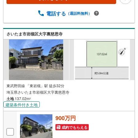
役に立てる空間となっております。キッズスペース・ベビ
ールーム完備
電話する
（通話料無料）
さいたま市岩槻区大字裏慈恩寺
東武野田線 「東岩槻」駅 徒歩32分
埼玉県さいたま市岩槻区大字裏慈恩寺
土地
137.02m
2
建築条件付き土地
900万円
成約でもらえる