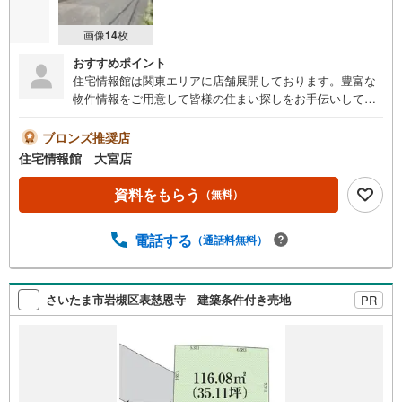
画像
14
枚
おすすめポイント
住宅情報館は関東エリアに店舗展開しております。豊富な
物件情報をご用意して皆様の住まい探しをお手伝いしてお
ります。まずは最寄りの住宅情報館にお気軽にご相談くだ
さい。【営業時間 10:00～19:00 火曜・水曜（祝日の場
ブロンズ推奨店
合は営業いたします）】「資料請求」「内覧」のお問い合
住宅情報館 大宮店
わせは上記時間内ですとスムーズにご対応が可能です。ス
タッフ一同お客様のお問合せをお待ちしております。【住
資料をもらう
（無料）
宅ローン相談会】開催中無理のない住宅ローンの試算やご
購入の際にかかる諸費用の概算も行っております。しっか
電話する
（通話料無料）
りとした資金計画のアドバイスをさせて頂きますので、お
気軽にご相談ください。お客様第一主義をモット-にお引越
しをしてからも安心して住んでいただけるよう、末永く誠
実に努めさせて頂きます。住宅情報館にお越し頂けたら、
さいたま市岩槻区表慈恩寺 建築条件付き売地
PR
物件のご紹介だけではなく、お住まいの疑問、不安、お家
の事ならなんでもご相談いただけます。お客様の要望をお
伺いしながら誠心誠意、全力でサポートさせて頂きます。
お客様一人一人に合わせたライフプランのご提案をさせて
いただきます。お気軽にご相談ください。