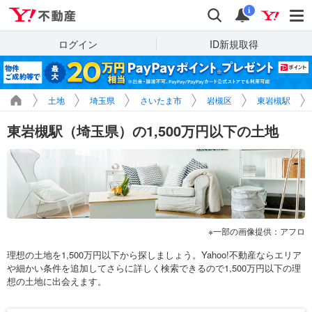
Yahoo!不動産
検索
通知
i
ログイン
ID新規取得
土地
埼玉県
さいたま市
岩槻区
東岩槻駅
東岩槻駅（埼玉県）の1,500万円以下の土地
一部の画像提供：アフロ
理想の土地を1,500万円以下から探しましょう。Yahoo!不動産ならエリア
や細かい条件を追加してさらに詳しく検索できるので1,500万円以下の理
想の土地に出会えます。