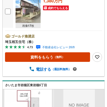
1,380万円
成約でもらえる
画像
17
枚
ゴールド推奨店
埼玉相互住宅（株）
4.73
不動産会社レビュー 26件
資料をもらう
（無料）
電話する
（通話料無料）
さいたま市岩槻区東岩槻6丁目