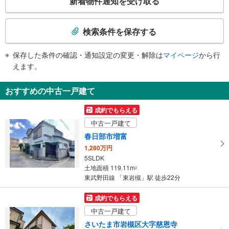
新着物件通知を受け取る
・ホーム⇔改札
の
・改札⇔北口
検
・改札⇔南口
索
検索条件を保存する
トイレ
条
《多機能トイレ》
件
保存した条件の確認・通知設定の変更・解除は
マイページ
から行
・改札内
で
えます。
・北口
通
・南口
知
その他
おすすめの中古一戸建て
を
・点字テープ（券売機・手すり等）
受
・ＡＥＤ
成約でもらえる
け
中古一戸建て
取
春日部市増富
る
1,280万円
・
5SLDK
条
土地面積 119.11m
2
件
東武野田線 「東岩槻」駅 徒歩22分
を
マ
成約でもらえる
イ
中古一戸建て
ペ
さいたま市岩槻区大字慈恩寺