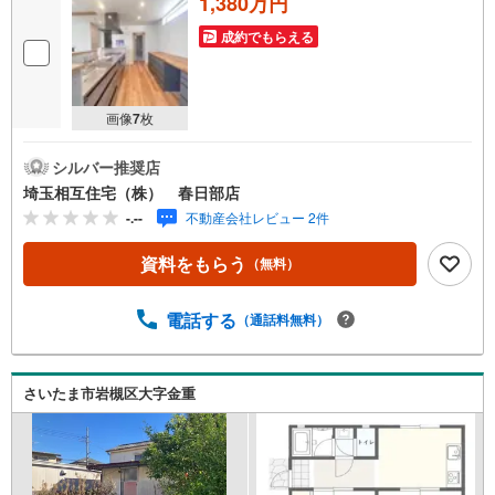
1,380万円
成約でもらえる
画像
7
枚
シルバー推奨店
埼玉相互住宅（株） 春日部店
-.--
不動産会社レビュー 2件
資料をもらう
（無料）
電話する
（通話料無料）
さいたま市岩槻区大字金重