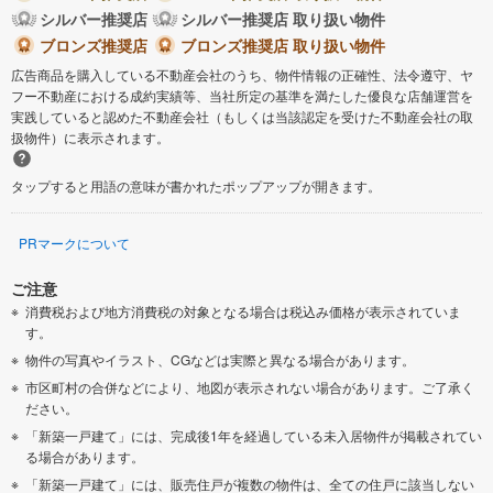
シルバー推奨店
シルバー推奨店 取り扱い物件
ブロンズ推奨店
ブロンズ推奨店 取り扱い物件
広告商品を購入している不動産会社のうち、物件情報の正確性、法令遵守、ヤ
フー不動産における成約実績等、当社所定の基準を満たした優良な店舗運営を
実践していると認めた不動産会社（もしくは当該認定を受けた不動産会社の取
扱物件）に表示されます。
タップすると用語の意味が書かれたポップアップが開きます。
PRマークについて
ご注意
消費税および地方消費税の対象となる場合は税込み価格が表示されていま
す。
物件の写真やイラスト、CGなどは実際と異なる場合があります。
市区町村の合併などにより、地図が表示されない場合があります。ご了承く
ださい。
「新築一戸建て」には、完成後1年を経過している未入居物件が掲載されてい
る場合があります。
「新築一戸建て」には、販売住戸が複数の物件は、全ての住戸に該当しない