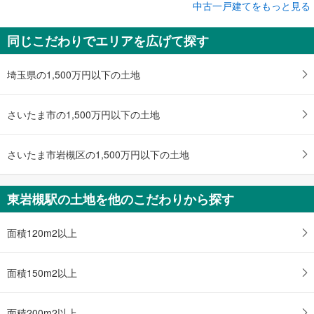
成約でもらえる
中古一戸建てをもっと見る
中古一戸建て
同じこだわりでエリアを広げて探す
春日部市増富
1,280万円
5SLDK
埼玉県の1,500万円以下の土地
土地面積 119.11m
2
東武野田線 「東岩槻」駅 徒歩22分
さいたま市の1,500万円以下の土地
さいたま市岩槻区の1,500万円以下の土地
東岩槻駅の土地を他のこだわりから探す
面積120m2以上
面積150m2以上
面積200m2以上