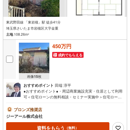
東武野田線 「東岩槻」駅 徒歩41分
埼玉県さいたま市岩槻区大字金重
土地
108.26m
2
450万円
成約でもらえる
画像
15
枚
おすすめポイント
田端 淳平
●おすすめポイント●・周辺商業施設充実・住居として利用
可＜住宅ローンの無料相談・セミナー実施中＞住宅ローン
の不安や疑問に無料アドバイス！また、リノベーションの
セミナーやイベントを実施しております。個別相談会も随
ブロンズ推奨店
時承っております！＜体験型ショールーム完備＞内装をメ
ジーアール株式会社
インとしたショールームをさいたま市にオープン。壁紙や
床材、最新アイテムの体験コーナーなど住まいづくりのお
資料をもらう
（無料）