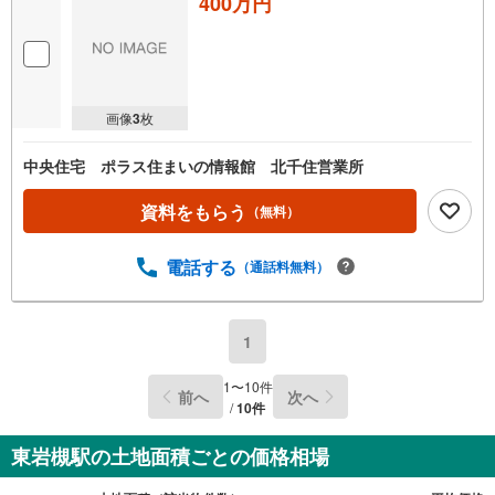
400万円
画像
3
枚
中央住宅 ポラス住まいの情報館 北千住営業所
資料をもらう
（無料）
電話する
（通話料無料）
1
1
〜
10
件
前へ
次へ
/
10
件
東岩槻駅の土地面積ごとの価格相場