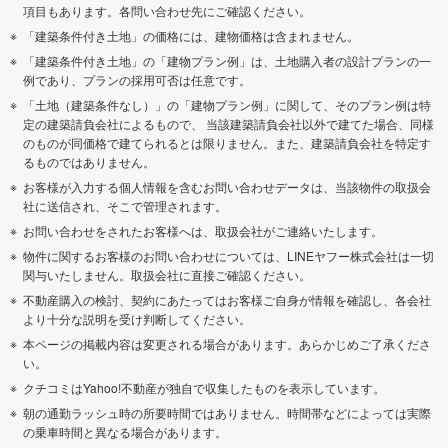
項目もあります。各問い合わせ先にご確認ください。
「建築条件付き土地」の価格には、建物価格は含まれません。
「建築条件付き土地」の「建物プラン例」は、土地購入者の設計プランの一
例であり、プランの採用可否は任意です。
「土地（建築条件なし）」の「建物プラン例」に関して、そのプラン例は特
定の建築請負会社によるもので、 当該建築請負会社以外で建てた場合、同様
のものが同価格で建てられるとは限りません。また、建築請負会社を特定す
るものではありません。
お客様が入力する個人情報を含むお問い合わせデータは、当該物件の取扱会
社に送信され、そこで管理されます。
お問い合わせをされたお客様へは、取扱会社がご連絡いたします。
物件に関するお客様のお問い合わせについては、LINEヤフー株式会社は一切
関与いたしません。取扱会社に直接ご確認ください。
不動産購入の検討、契約にあたってはお客様ご自身が情報を確認し、各会社
より十分な説明を受け判断してください。
本ページの掲載内容は変更される場合があります。あらかじめご了承くださ
い。
クチコミはYahoo!不動産が独自で収集したものを表示しています。
朝の通勤ラッシュ時の所要時間ではありません。時間帯などによっては実際
の乗車時間と異なる場合があります。