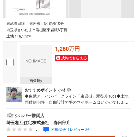
東武野田線 「東岩槻」駅 徒歩10分
埼玉県さいたま市岩槻区東岩槻6丁目
土地
146.17m
2
1,280万円
成約でもらえる
画像
6
枚
おすすめポイント
小林 学
◆東武アーバンパークライン「東岩槻」駅徒歩10分◆土地
面積約44坪・自由設計で夢のマイホームはいかがでしょう
か！ ◆お好きなハウスメーカーで建築可能・当社建築士
による無料のプラン作成承ります◇お子様がいるお客様で
シルバー推奨店
も安心◇キッズスペース完備。チャイルドシートも完備し
埼玉相互住宅株式会社 春日部店
ているので、必要の際はお声掛け下さい。◇住宅ローンに
-.--
不動産会社レビュー 2件
ついて◇現在借入れがある、勤続年数が短い、自己資金が