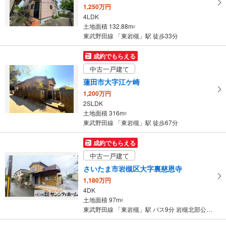
ー
1,250万円
ジ
4LDK
に
土地面積 132.88m
2
保
東武野田線 「東岩槻」駅 徒歩33分
存
す
成約でもらえる
る
中古一戸建て
蓮田市大字江ケ崎
1,200万円
2SLDK
土地面積 316m
2
東武野田線 「東岩槻」駅 徒歩67分
成約でもらえる
中古一戸建て
さいたま市岩槻区大字裏慈恩寺
1,180万円
4DK
土地面積 97m
2
東武野田線 「東岩槻」駅 バス9分 岩槻北部公民館 バス停下車 徒歩16分