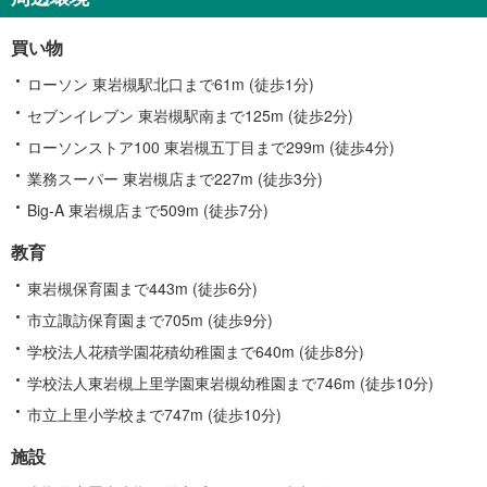
槻
区
買い物
に
関
ローソン 東岩槻駅北口まで61m (徒歩1分)
す
セブンイレブン 東岩槻駅南まで125m (徒歩2分)
る
ローソンストア100 東岩槻五丁目まで299m (徒歩4分)
情
報
業務スーパー 東岩槻店まで227m (徒歩3分)
Big-A 東岩槻店まで509m (徒歩7分)
教育
東岩槻保育園まで443m (徒歩6分)
市立諏訪保育園まで705m (徒歩9分)
学校法人花積学園花積幼稚園まで640m (徒歩8分)
学校法人東岩槻上里学園東岩槻幼稚園まで746m (徒歩10分)
市立上里小学校まで747m (徒歩10分)
施設