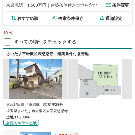
東岩槻駅｜1,500万円｜建築条件付き土地を含む
条件変更
おすすめ順
検索条件保存
通知設定
10
件
すべての物件をチェックする
さいたま市岩槻区表慈恩寺 建築条件付き売地
東武野田線 「東岩槻」駅 徒歩28分
埼玉県さいたま市岩槻区大字表慈恩寺
土地
116.08m
2
建築条件付き土地