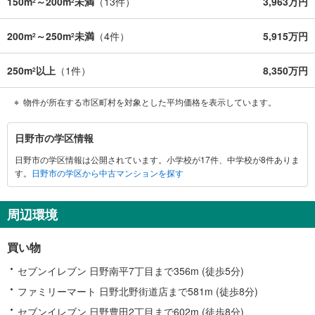
150m
～200m
未満
（
13
件）
3,963万円
2
2
200m
～250m
未満
（
4
件）
5,915万円
2
2
250m
以上
（
1
件）
8,350万円
2
物件が所在する市区町村を対象とした平均価格を表示しています。
日
日野市の学区情報
野
日野市の学区情報は公開されています。小学校が17件、中学校が8件ありま
市
す。
日野市の学区から中古マンションを探す
に
関
す
周辺環境
る
情
買い物
報
セブンイレブン 日野南平7丁目まで356m (徒歩5分)
ファミリーマート 日野北野街道店まで581m (徒歩8分)
セブンイレブン 日野豊田2丁目まで602m (徒歩8分)