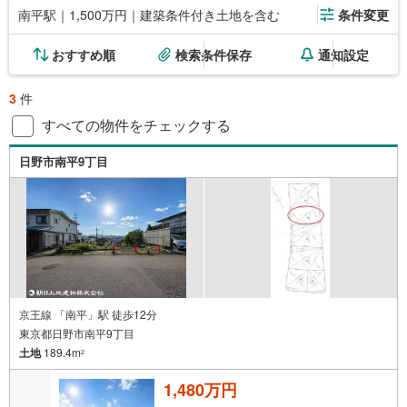
南平駅｜1,500万円｜建築条件付き土地を含む
条件変更
おすすめ順
検索条件保存
通知設定
3
件
すべての物件をチェックする
日野市南平9丁目
京王線 「南平」駅 徒歩12分
東京都日野市南平9丁目
土地
189.4m
2
1,480万円