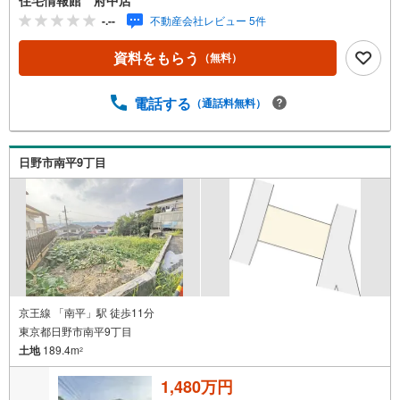
わせは上記時間内ですとスムーズにご対応が可能です。ス
-.--
不動産会社レビュー 5件
タッフ一同お客様のお問合せをお待ちしております。【住
宅ローン相談会】開催中無理のない住宅ローンの試算やご
資料をもらう
（無料）
購入の際にかかる諸費用の概算も行っております。しっか
りとした資金計画のアドバイスをさせて頂きますので、お
気軽にご相談ください。お客様第一主義をモット-にお引越
電話する
（通話料無料）
しをしてからも安心して住んでいただけるよう、末永く誠
実に努めさせて頂きます。住宅情報館にお越し頂けたら、
物件のご紹介だけではなく、お住まいの疑問、不安、お家
日野市南平9丁目
の事ならなんでもご相談いただけます。お客様の要望をお
伺いしながら誠心誠意、全力でサポートさせて頂きます。
お客様一人一人に合わせたライフプランのご提案をさせて
いただきます。お気軽にご相談ください。
京王線 「南平」駅 徒歩11分
東京都日野市南平9丁目
土地
189.4m
2
1,480万円