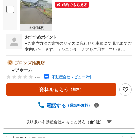
成約でもらえる
画像
15
枚
おすすめポイント
■ご案内方法ご家族のサイズに合わせた車種にて現地までご
案内いたします。（シエンタ・ノアをご用意していま
す。）チャイルドシート（aprica製360度可動）も用意して
おりますので、首がすわる前のお子様がいらっしゃっても
ブロンズ推奨店
ご対応可能です。お客様無料駐車場もご用意しております
コマツホーム
のでお気軽にお車でもご来店ください。■住宅ローンの相談
-.--
不動産会社レビュー 2件
諸費用って実際いくらかかるの？月々○万円で購入したいけ
どいくらまでの物件が購入できるの？ネットでいろいろ調
資料をもらう
（無料）
べたけどよく分からない、などお気軽にご相談ください。
ローンアドバイザー資格者が丁寧に説明いたします。■キッ
ズスペースもご用意してありますお子様が退屈しないよ
電話する
（通話料無料）
う、DVD、おもちゃ、絵本、ぬりえなどキッズスペースも
充実させております。専門ではありませんが、子供が好き
取り扱い不動産会社をもっと見る（
全
1
社
）
な女性スタッフがケガをしないように見守ります。アレル
ギー等、お子様の注意点は事前にお知らせください。