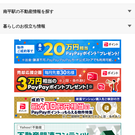
南平駅の不動産情報を探す
暮らしのお役立ち情報
不動産・住宅
賃貸住宅
マンションカタログ
教えて！住まいの先生
新築マンション
中古マンション
新築一戸建て
中古一戸建て
注文住宅
土地
売却査定