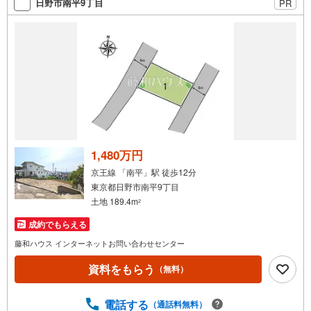
日野市南平9丁目
PR
1,480万円
京王線 「南平」駅 徒歩12分
東京都日野市南平9丁目
土地 189.4m
2
成約でもらえる
藤和ハウス インターネットお問い合わせセンター
資料をもらう
（無料）
電話する
（通話料無料）