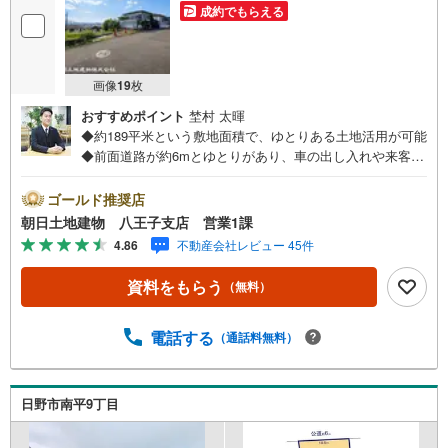
成約でもらえる
画像
19
枚
おすすめポイント
埜村 太暉
◆約189平米という敷地面積で、ゆとりある土地活用が可能
◆前面道路が約6mとゆとりがあり、車の出し入れや来客対
応がしやすい◆建築条件無し売地なため、お好きなハウス
メーカーでの建築が可能※バザール会場には、ベビーベッド
ゴールド推奨店
や キッズスペースをご用意しております。 小さなお子
朝日土地建物 八王子支店 営業1課
様連れでも、安心してご来場ください！資料請求、住宅ロ
4.86
不動産会社レビュー 45件
ーンのご相談などお気軽にお問合せください！スタッフ25
名でお客様がご覧になったことのない情報を多数ご用意し
資料をもらう
（無料）
ております。インターネット、チラシなどに掲載できない
物件も多数ございます！ご案内時に他物件もご紹介可能で
す。 担当営業へご希望をお伝えください！■ご案内方法ご
電話する
（通話料無料）
自宅へお迎え・最寄り駅等でお待ち合わせ、弊社へのご来
社など、ご相談ください。ご希望があれば周辺環境、お客
様の希望に合わせた物件などもご案内をいたします。お住
日野市南平9丁目
まい探しは朝日土地建物（株）八王子店 営業1課にお任せ
ください！