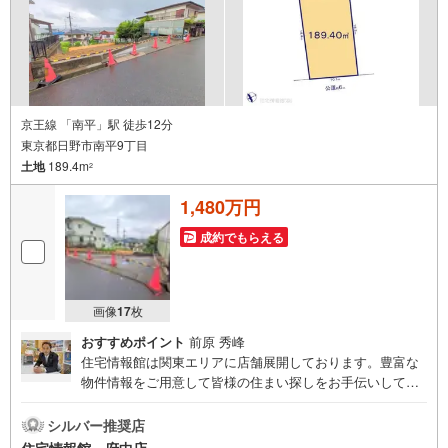
京王線 「南平」駅 徒歩12分
東京都日野市南平9丁目
土地
189.4m
2
1,480万円
成約でもらえる
画像
17
枚
おすすめポイント
前原 秀峰
住宅情報館は関東エリアに店舗展開しております。豊富な
物件情報をご用意して皆様の住まい探しをお手伝いしてお
ります。まずは最寄りの住宅情報館にお気軽にご相談くだ
さい。【営業時間 10:00～19:00 火曜・水曜（祝日の場
シルバー推奨店
合は営業いたします）】「資料請求」「内覧」のお問い合
住宅情報館 府中店