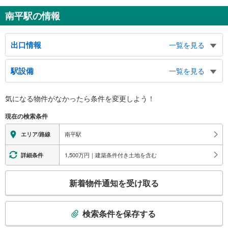
南平駅の情報
出口情報
一覧を見る
北口
駅設備
一覧を見る
南平５・６丁目、平山４丁目、東豊田１・２丁目、南平西部地区センター、一
番橋（浅川）、七生中学校
バリアフリー状況
南口
気になる物件がなかったら
条件を変更しよう！
※段差なしでの移動経路
南平２・４丁目、南平７～９丁目、平山４丁目、田中地区センター、南平体育
（○：有り △：要駅員設備 ×：無し）
現在の検索条件
館、都立南平高等学校、南平丘陵公園、北野街道、日本野鳥の会 鳥と緑の国
地上⇔改札⇔ホーム：○
際センター
エレベータ
南平駅
エリア/路線
・各ホーム⇔改札
・改札⇔南口
1,500万円｜建築条件付き土地を含む
詳細条件
トイレ
こ
《多機能トイレ》
新着物件通知を受け取る
・１番線ホーム
の
その他
検
索
・点字案内（券売機・運賃表・階段手すり）
検索条件を保存する
・ＡＥＤ
条