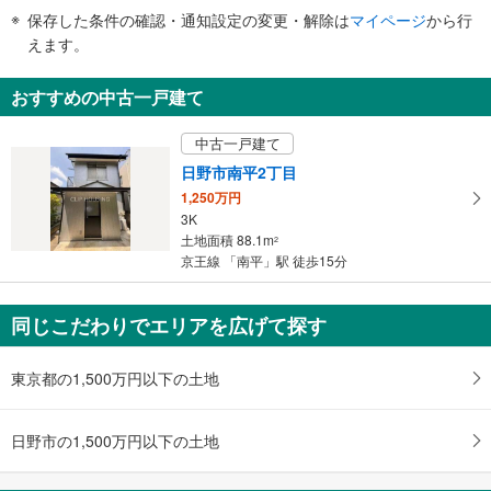
件
保存した条件の確認・通知設定の変更・解除は
マイページ
から行
で
えます。
通
知
おすすめの中古一戸建て
を
受
中古一戸建て
け
日野市南平2丁目
取
1,250万円
る
3K
・
土地面積 88.1m
2
条
京王線 「南平」駅 徒歩15分
件
を
マ
同じこだわりでエリアを広げて探す
イ
ペ
東京都の1,500万円以下の土地
ー
ジ
日野市の1,500万円以下の土地
に
保
存