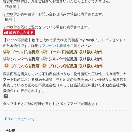
賃貸中の物件は、原則ご自身でお住まいいただくことができません。
請求済
その物件が資料請求・お問い合わせ済みの場合に表示されます。
既読
その物件を既にご覧になっている場合に表示されます。
成約でもらえる
【Yahoo!不動産】物件ご成約で最大20万円相当PayPayポイントプレゼント！
の対象物件です。詳細は
プレゼント詳細
をご覧ください。
ゴールド推奨店
ゴールド推奨店 取り扱い物件
シルバー推奨店
シルバー推奨店 取り扱い物件
ブロンズ推奨店
ブロンズ推奨店 取り扱い物件
広告商品を購入している不動産会社のうち、物件情報の正確性、法令遵守、ヤ
フー不動産における成約実績等、当社所定の基準を満たした優良な店舗運営を
実践していると認めた不動産会社（もしくは当該認定を受けた不動産会社の取
扱物件）に表示されます。
タップすると用語の意味が書かれたポップアップが開きます。
PRマークについて
ご注意