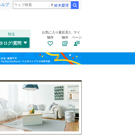
ヘルプ
鈴木愛理
検索
お気に入り
最近見た
マイ
知る
物件
物件
ページ
千歳線
(
4
)
タログ/質問
日高本線
(
0
)
南道路
（
1
）
福島
宗谷本線
(
0
)
(
1
)
(
0
)
(
0
)
古家あり
（
1
）
栃木
群馬
山梨
東北本線
(
440
)
川越線
(
59
)
吾妻線
(
26
)
日光線
(
77
)
仙石線
(
91
)
小学校まで1km以内
（
1
）
和歌山
大船渡線
(
1
)