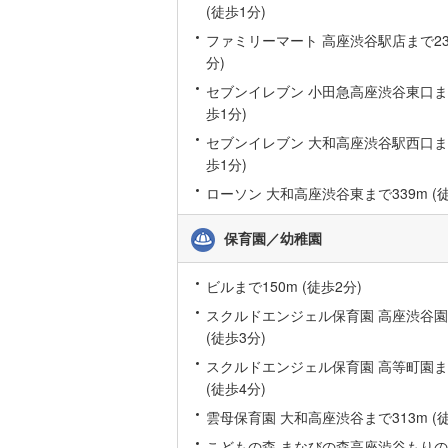
(徒歩1分)
いすみ鉄
ファミリーマート 高座渋谷駅店まで23m
分)
IGRいわ
セブンイレブン 小田急高座渋谷東口まで
弘南鉄道
歩1分)
由利高原
セブンイレブン 大和高座渋谷駅西口まで
歩1分)
長野電鉄
ローソン 大和高座渋谷東まで339m (徒
宇都宮ラ
保育園／幼稚園
鹿島臨海
ビルまで150m (徒歩2分)
小湊鐵道
(
スクルドエンジェル保育園 高座渋谷園
上毛電気
(徒歩3分)
流鉄流山
スクルドエンジェル保育園 高等町園まで
(徒歩4分)
京成本線
(
雲母保育園 大和高座渋谷まで313m (徒
京成金町
こどもの森 まなびの森高座渋谷もり