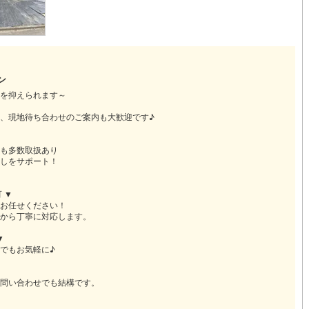
)
片町線
(
40
)
)
関西空港線
(
2
)
東線
(
8
)
本四備讃線
(
4
)
ン
予土線
(
0
)
を抑えられます～
、現地待ち合わせのご案内も大歓迎です♪
徳島線
(
4
)
)
土讃線
(
5
)
も多数取扱あり
しをサポート！
線
(
306
)
香椎線
(
3
)
 ▼
肥薩線
(
3
)
お任せください！
から丁寧に対応します。
15
)
唐津線
(
1
)
▼
2
)
大村線
(
1
)
でもお気軽に♪
25
)
日豊本線
(
221
)
問い合わせでも結構です。
)
吉都線
(
7
)