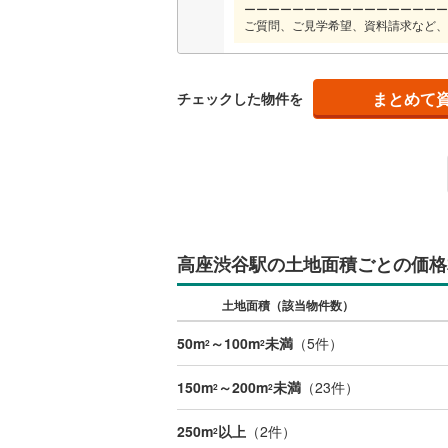
ーーーーーーーーーーーーーーーーー
後藤寺線
(
ご質問、ご見学希望、資料請求など、
東北新幹
秋田新幹
まとめて
チェックした物件を
山陽新幹
西九州新
地下鉄
札幌市営
仙台市地
高座渋谷駅の土地面積ごとの価格
東京メト
土地面積（該当物件数）
東京メト
50m
～100m
未満
（
5
件）
2
2
東京メト
150m
～200m
未満
（
23
件）
2
2
都営浅草
250m
以上
（
2
件）
2
都営大江