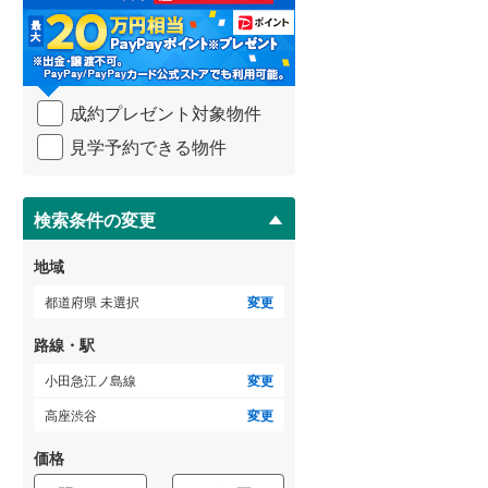
る
・
武蔵野線
(
76
)
条
件
横須賀線
(
4
)
を
成約プレゼント対象物件
マ
青梅線
(
45
)
イ
見学予約できる物件
ペ
小海線
(
31
)
ー
ジ
京浜東北線
(
25
)
に
検索条件の変更
総武線
(
21
)
保
存
地域
御殿場線
(
54
)
す
る
都道府県 未選択
変更
中央本線（JR東海）
(
134
)
路線・駅
太多線
(
66
)
小田急江ノ島線
変更
名松線
(
4
)
高座渋谷
変更
東海道本線（JR西日本）
(
116
)
価格
小浜線
(
6
)