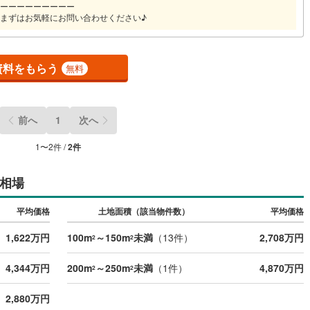
ーーーーーーーーー
9
)
宮崎空港線
(
2
)
まずはお気軽にお問い合わせください♪
線
(
158
)
上越新幹線
(
29
)
線
(
33
)
北陸新幹線
(
90
)
資料をもらう
無料
線
(
87
)
北陸新幹線（JR西日本）
(
7
)
幹線
(
0
)
前へ
1
次へ
1
〜
2
件 /
2
件
地下鉄南北線
(
6
)
札幌市営地下鉄東西線
(
3
)
下鉄南北線
(
89
)
仙台市地下鉄東西線
(
40
)
相場
ロ丸ノ内線
(
0
)
東京メトロ丸ノ内方南支線
(
0
)
平均価格
土地面積（該当物件数）
平均価格
ロ東西線
(
1
)
東京メトロ千代田線
(
1
)
1,622万円
100m
～150m
未満
（
13
件）
2,708万円
2
2
ロ半蔵門線
(
1
)
東京メトロ南北線
(
2
)
4,344万円
200m
～250m
未満
（
1
件）
4,870万円
2
2
線
(
1
)
都営三田線
(
0
)
2,880万円
戸線
(
0
)
横浜市営地下鉄ブルーライン
(
8
)