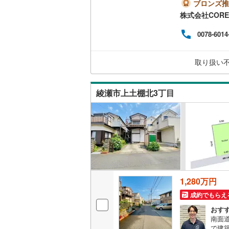
い土
ブロンズ推
＝＝
株式会社CORE
南武線
(
6
)
ギフ
カード
0078-6014
横浜線
(
17
ょう
までお
相模線
(
17
く）
取り扱い
さい
五日市線
(
ご希
＝＝
綾瀬市上土棚北3丁目
篠ノ井線
(
常磐線（
伊東線
(
33
身延線
(
14
武豊線
(
21
1,280万円
関西本線（
成約でもらえ
参宮線
(
3
)
おす
南面
大糸線（J
で建