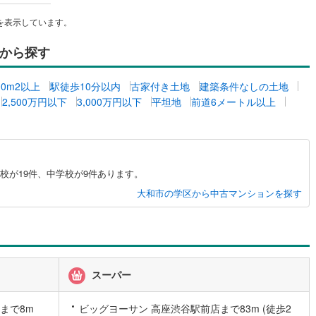
を表示しています。
営地下鉄東山線
(
11
)
名古屋市営地下鉄名城線
(
10
)
営地下鉄桜通線
(
1
)
名古屋市営地下鉄上飯田線
(
4
)
から探す
地下鉄烏丸線
(
17
)
京都市営地下鉄東西線
(
26
)
00m2以上
駅徒歩10分以内
古家付き土地
建築条件なしの土地
tro今里筋線
(
3
)
OsakaMetro御堂筋線
(
10
)
2,500万円以下
3,000万円以下
平坦地
前道6メートル以上
tro四つ橋線
(
5
)
OsakaMetro中央線
(
6
)
tro堺筋線
(
0
)
神戸市営地下鉄西神・山手線
(
9
)
校が19件、中学校が9件あります。
下鉄空港線
(
4
)
福岡市地下鉄箱崎線
(
0
)
大和市の学区から中古マンションを探す
1
)
函館市電
(
0
)
りび鉄道
(
0
)
わたらせ渓谷鐵道
(
19
)
行
(
37
)
会津鉄道
(
3
)
スーパー
縦貫鉄道
(
0
)
しなの鉄道北しなの線
(
4
)
まで8m
ビッグヨーサン 高座渋谷駅前店まで83m (徒歩2