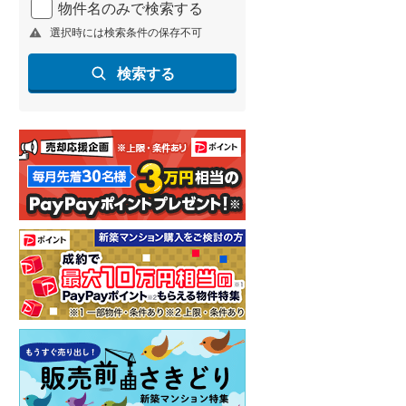
物件名のみで検索する
北海道新幹線
(
1
)
選択時には検索条件の保存不可
山形新幹線
(
90
)
検索する
東海道新幹線
(
169
)
九州新幹線
(
90
)
札幌市営地下鉄東豊線
(
2
)
東京メトロ銀座線
(
0
)
東京メトロ日比谷線
(
1
)
東京メトロ有楽町線
(
2
)
東京メトロ副都心線
(
2
)
都営新宿線
(
4
)
横浜市営地下鉄グリーンライン
(
1
)