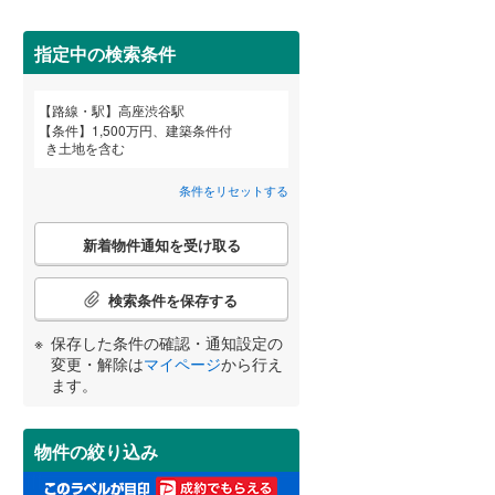
田沢湖線
(
3
)
指定中の検索条件
八戸線
(
0
)
磐越西線
(
14
)
詳しく見る
路線・駅
高座渋谷駅
宮崎
鹿児島
沖縄
条件
1,500万円、建築条件付
陸羽西線
(
1
)
き土地を含む
左沢線
(
18
)
条件をリセットする
津軽線
(
2
)
こ
する
る
条件をリセットする
条件をリセットする
条件をリセットする
条件をリセットする
条件をリセットする
条件をリセットする
新着物件通知を受け取る
の
信越本線
(
25
)
検
索
検索条件を保存する
弥彦線
(
0
)
条
件
保存した条件の確認・通知設定の
総武本線
(
493
)
で
変更・解除は
マイページ
から行え
通
ます。
知
京葉線
(
7
)
を
受
久留里線
(
93
)
物件の絞り込み
け
取
山手線
(
0
)