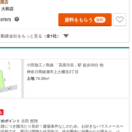
地面積83.32平米（公簿）＝＝＝＝＝＝＝＝＝＝＝＝＝＝＝＝＝＝＝＝＝＝
奨店
＝＝＝＝＝＝●フェアー期間中に物件のお問い合わせをして頂いたお客様に
 大和店
鶴見線
(
3
)
トカード1000円分プレゼント♪●ご案内に参加して頂いたお客様にはギフト
4000円分プレゼント♪合計5000円分プレゼント♪お得に不動産を探しまし
資料をもらう
-57973
無料
0
)
根岸線
(
3
)
♪（お名前・ご住所・お ・メールアドレス必須）※詳細は当社営業スタッフ
問い合わせください。【営業時間 9:30-20:00】年中無休（※年末年始除
1
)
中央本線（JR東日本）
(
214
)
上記時間はお電話が繋がりやすくなっております。ぜひお気軽にご連絡下
不動産会社をもっと見る（
全
1
社
）
！現地を見学される場合は「室内・現地を見学する（無料）」ボタンより
61
)
八高線
(
149
)
望の日時をご記入いただけますとスムーズにご案内が可能です。＝＝＝＝
＝＝＝＝＝＝＝＝＝＝＝＝＝＝＝＝＝＝＝＝＝＝＝＝
5
)
大糸線（JR東日本）
(
7
)
各駅停車）
(
34
)
埼京線
(
7
)
小田急江ノ島線 「高座渋谷」駅 徒歩33分 他
神奈川県綾瀬市上土棚北3丁目
)
東海道本線（JR東海）
(
476
)
土地
74.35m
2
6
)
飯田線
(
210
)
)
高山本線（JR東海）
(
36
)
JR東海）
(
43
)
紀勢本線（JR東海）
(
8
)
る
博多南線
(
4
)
すめポイント
古田 悠翔
道路につき陽当たり良好！建築条件なしのため、お好きなハウスメーカー
R西日本）
(
1
)
北陸本線
(
31
)
築可能です。周辺は閑静な住宅街で、徒歩圏内に緑豊かな公園あり。バス