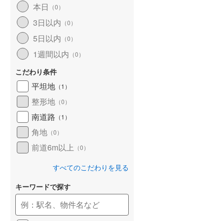
本日
（
0
）
和歌山線
(
116
)
3日以内
（
0
）
東西線
(
7
)
5日以内
（
0
）
予讃線
(
24
)
1週間以内
（
0
）
高徳線
(
13
)
こだわり条件
牟岐線
(
6
)
平坦地
（
1
）
整形地
（
0
）
山陽本線（JR九州）
(
5
)
南道路
（
1
）
篠栗線
(
9
)
角地
（
0
）
指宿枕崎線
(
175
)
前道6m以上
（
0
）
筑肥線
(
14
)
すべてのこだわりを見る
久大本線
(
33
)
キーワードで探す
日田彦山線
(
11
)
筑豊本線
(
35
)