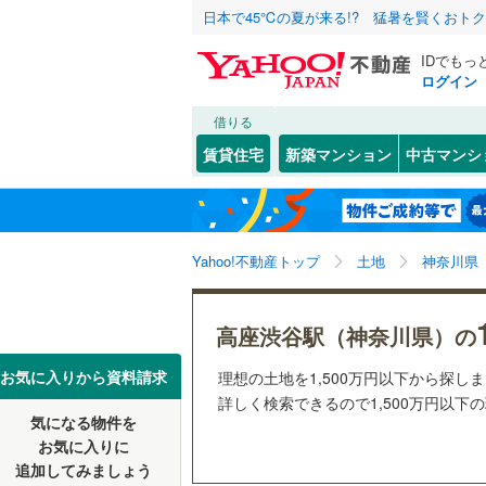
日本で45℃の夏が来る!? 猛暑を賢くおト
IDでもっ
ログイン
借りる
北海道
JR
北海道
函館本線
(
こだわり条件
配置、向き、
賃貸住宅
新築マンション
中古マンシ
石勝線
(
0
)
前道6m
東北
青森
根室本線
(
(
8
)
(
0
)
(
4
平坦地
（
関東
東京
石北本線
(
Yahoo!不動産トップ
土地
神奈川県
販売、価格、
常磐線
(
36
信越・北陸
新潟
更地渡し
高座渋谷駅（神奈川県）の
(
1
)
(
2
)
(
0
高崎線
(
93
東海
愛知
お気に入りから資料請求
理想の土地を1,500万円以下から探し
立地
両毛線
(
22
詳しく検索できるので1,500万円以下
烏山線
(
51
気になる物件を
最寄りの
近畿
大阪
お気に入りに
石巻線
(
39
追加してみましょう
オンライン対