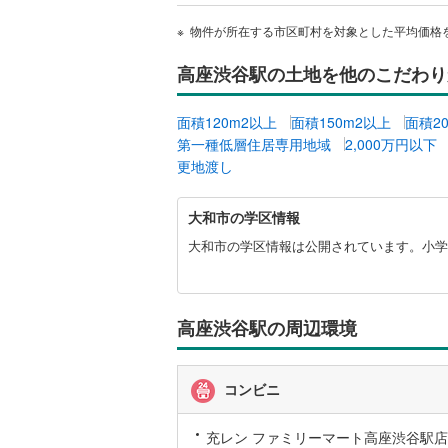
物件が所在する市区町村を対象とした平均価格
名古屋市
名古屋市
高座渋谷駅の土地を他のこだわり
京都市営
面積120m2以上
面積150m2以上
面積2
OsakaMe
第一種低層住居専用地域
2,000万円以下
更地渡し
OsakaMe
大
大和市の学区情報
OsakaMe
和
市
大和市の学区情報は公開されています。小学
福岡市地
に
関
す
私鉄・その他
札幌市電
(
る
高座渋谷駅の周辺環境
情
道南いさ
報
阿武隈急
コンビニ
秋田内陸
充レン ファミリーマート高座渋谷駅店