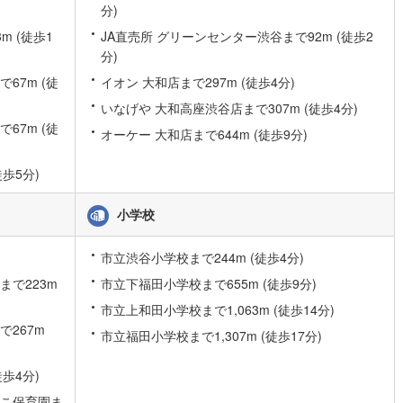
分)
道
(
9
)
北越急行ほくほく線
(
1
)
 (徒歩1
JA直売所 グリーンセンター渋谷まで92m (徒歩2
分)
て銀河鉄道
(
4
)
青い森鉄道
(
4
)
67m (徒
イオン 大和店まで297m (徒歩4分)
弘南線
(
0
)
弘南鉄道大鰐線
(
0
)
いなげや 大和高座渋谷店まで307m (徒歩4分)
鉄道鳥海山ろく線
(
1
)
福島交通飯坂線
(
28
)
67m (徒
オーケー 大和店まで644m (徒歩9分)
長野線
(
3
)
上田電鉄別所線
(
2
)
歩5分)
イトレール
(
52
)
関東鉄道竜ケ崎線
(
6
)
小学校
鉄道大洗鹿島線
(
105
)
ひたちなか海浜鉄道湊線
(
8
)
市立渋谷小学校まで244m (徒歩4分)
48
)
千葉都市モノレール
(
18
)
まで223m
市立下福田小学校まで655m (徒歩9分)
鉄道上毛線
(
71
)
秩父鉄道
(
54
)
市立上和田小学校まで1,063m (徒歩14分)
線
(
4
)
つくばエクスプレス
(
24
)
267m
市立福田小学校まで1,307m (徒歩17分)
94
)
京成押上線
(
1
)
歩4分)
線
(
1
)
京成千原線
(
15
)
のこ保育園ま