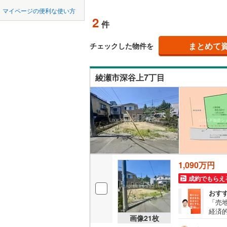
中国
鳥取
北上線
(
0
)
マイページの便利な使い方
オンライ
2
件
山田線
(
4
)
四国
徳島
大湊線
(
0
)
まとめて
オンライ
チェックした物件を
九州・沖縄
福岡
只見線
(
3
)
綾瀬市深谷上7丁目
奥羽本線
(
男鹿線
(
1
)
0
0
0
0
0
0
該当物件
該当物件
該当物件
該当物件
該当物件
該当物件
件
件
件
件
件
件
羽越本線
(
飯山線
(
0
)
湘南新宿
1,090万円
(
197
)
成約でもらえ
外房線
(
64
おす
「売地
成田線
(
92
経済
画像
21
枚
す！
東金線
(
26