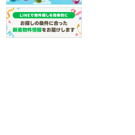
名古屋市営地下鉄鶴舞線
(
5
)
名古屋市営地下鉄名港線
(
7
)
OsakaMetro長堀鶴見緑地線
(
10
)
OsakaMetro谷町線
(
13
)
OsakaMetro千日前線
(
3
)
神戸市営地下鉄海岸線
(
0
)
福岡市地下鉄七隈線
(
7
)
函館市電宝来・谷地頭線
(
0
)
真岡鐵道
(
9
)
山形鉄道フラワー長井線
(
0
)
えちごトキめき鉄道妙高はねうまラ
イン
(
0
)