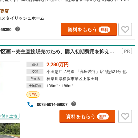
用可能で移動もしやすい立地です。◆ご見学について◆平日、土日、早
5
)
七尾線
(
2
)
夜間いつでもご見学可能です。ご自宅までの送迎等、お気軽にご相談くだ
奨店
。車内チャイルドシートもございます！お客様のご都合に合わせたご提案
1スタイリッシュホーム
高山本線（JR西日本）
(
1
)
せて頂きます。◆店舗について◆・店舗前お客様専用駐車場10台完備・個
部屋、キッズスペース、ベビーベッド、その他アメニティ完備・20種類以上
資料をもらう
-56390
無料
JR西日本）
(
87
)
湖西線
(
182
)
富なドリンクご用意ございます！・わたあめやポップコーンの配布など、
的にイベント開催！◆アフターサービス◆・スポーツ観戦や劇場のチケッ
福知山線
(
69
)
レゼント・定期メンテナンスのご案内・火災保険の見直し・ファイナンシ
プランナー・行政書士相談 など無料の住宅ローン事前審査がオススメで
横浜市泉区上飯田町 売地全2区画～売主直接販売のため、購入初期費用を抑えられます～
PR
50
)
播但線
(
97
)
審査は簡単！回答は最短1日で出ます！お気軽にご連絡ください。
2,280万円
価格
)
津山線
(
2
)
小田急江ノ島線 「高座渋谷」駅 徒歩21分 他
交通
)
伯備線
(
16
)
神奈川県横浜市泉区上飯田町
所在地
136m
・186m
土地面積
2
2
)
呉線
(
38
)
NEW
)
山口線
(
3
)
0078-6014-69007
2
)
美祢線
(
0
)
資料をもらう
件付き土地
無料
因美線
(
17
)
草津線
(
56
)