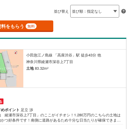
島根
岡山
広島
山口
釜石線
(
0
)
ン内見(相談)可
（
2
）
IT重説可
（
0
）
並び替え
花輪線
(
1
)
香川
愛媛
高知
保存した条件を見る
磐越東線
(
21
)
資料をもらう
ン対応とは？
無料
佐賀
長崎
熊本
大分
陸羽東線
(
20
)
44
)
米坂線
(
0
)
小田急江ノ島線 「高座渋谷」駅 徒歩43分 他
五能線
(
0
)
この条件で検索する
この条件で検索する
この条件で検索する
この条件で検索する
この条件で検索する
この条件で検索する
市区町村以下を選択
市区町村を選択す
駅を選択する
神奈川県綾瀬市深谷上7丁目
3
)
白新線
(
3
)
土地
83.32m
2
越後線
(
10
)
ライン（宇都宮～逗子）
湘南新宿ライン（前橋～小田原）
(
139
)
る
5
)
内房線
(
236
)
すめポイント
足立 渉
 綾瀬市深谷上7丁目」のここがイチオシ！1.280万円のこちらの土地は
)
鹿島線
(
3
)
的かつ好条件です！南側に道路があるため十分な日当たりが確保できま
売地をお探しの方に、こちらの土地はイチオシです！広さの心配がいらな
8
)
東海道本線
(
68
)