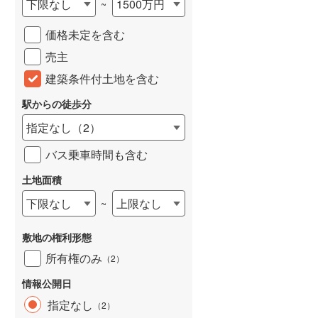
下限なし
1500万円
~
城端線
(
0
)
価格未定を含む
関西本線（JR西日本）
(
185
)
売主
大阪環状線
(
15
)
建築条件付土地を含む
山陽本線（JR西日本）
(
241
)
駅からの徒歩分
姫新線
(
101
)
指定なし
（
2
）
吉備線
(
12
)
バス乗車時間も含む
芸備線
(
29
)
土地面積
下限なし
上限なし
~
可部線
(
32
)
宇部線
(
2
)
敷地の権利形態
山陰本線
(
174
)
所有権のみ
（
2
）
境線
(
13
)
情報公開日
指定なし
（
2
）
奈良線
(
31
)