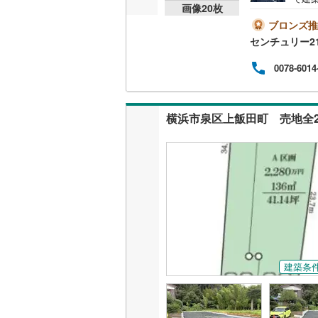
画像
20
枚
便利
越美北線
(
朝、
ブロンズ推
さい
センチュリー2
氷見線
(
2
)
をさ
室3
0078-6014
紀勢本線（
の豊
定期
桜島線
(
1
)
トプ
ャル
加古川線
(
す！
赤穂線
(
24
宇野線
(
12
福塩線
(
53
岩徳線
(
20
小野田線
(
建築条
舞鶴線
(
1
)
木次線
(
1
)