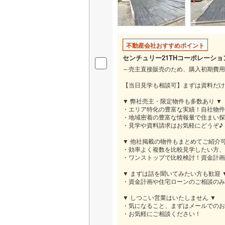
桜井線
(
44
阪和線
(
72
不動産会社おすすめポイント
おおさか
センチュリー21THコーポレーショ
内子線
(
0
)
～売主直接販売のため、購入初期費用
【当日見学も相談可】まずは資料だけ
鳴門線
(
1
)
▼ 弊社売主・限定物件も多数あり ▼
土讃線
(
57
・エリア特化の豊富な実績！自社物件
・地域密着の豊富な情報量で住まい探
鹿児島本
・見学や資料請求はお気軽にどうぞ♪
▼ 他社掲載の物件もまとめてご紹介可
三角線
(
8
)
・効率よく複数を比較見学したい方、
・ワンストップで比較検討！資金計画
長崎本線
(
▼ まずは話を聞いてみたい方も歓迎 
佐世保線
(
・資金計画や住宅ローンのご相談のみ
▼ しつこい営業はいたしません ▼
豊肥本線
(
・気になること、まずはメールでのお
・お気軽にご相談ください！
日南線
(
15