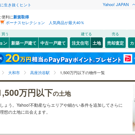
Yahoo! JAPAN
クに生き抜くヒント
と便利に
新規取得
ボーナスセレクション 人気商品が最大40％
検索条件を保存しました
買う
建てる
売る
22
)
札沼線
(
4
)
建ち方、日当たり
ョン
新築一戸建て
中古一戸建て
注文住宅
土地
売却査定
カ
この検索条件の新着物件通知は、
マイページ
から設定できます。
室蘭本線
(
5
)
以上
（
0
）
角地
（
0
）
岩手
宮城
秋田
山形
22
)
富良野線
(
0
)
桜ケ丘
)
(
1
)
(
0
)
(
1
)
(
2
)
(
3
)
1
）
整形地
（
0
）
(
2
)
高座渋谷駅、1,500万円、建築条件付き土地を含む
神奈川
埼玉
千葉
茨城
1
)
釧網本線
(
0
)
大和市
高座渋谷駅
1,500万円以下の物件一覧
契約、入居関連など
5
)
水郡線
(
96
)
長野
富山
石川
福井
1,500万円以下
（
0
）
第一種低層住居専用地域
（
0
）
の土地
片瀬江ノ島
)
(
0
)
)
上越線
(
33
)
(
0
)
閉じる
閉じる
お気に入りリストを見る
お気に入りリストを見る
閉じる
閉じる
岐阜
静岡
三重
ましょう。Yahoo!不動産ならエリアや細かい条件を追加してさらに
検索条件を保存する
4
)
水戸線
(
39
)
の理想の土地に出会えます。
)
仙山線
(
95
)
マイページ
駅が始発駅
（
0
）
海まで2km以内
（
0
）
兵庫
京都
滋賀
奈良
)
気仙沼線
(
3
)
応