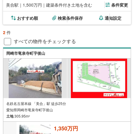
美合駅｜1,500万円｜建築条件付き土地を含む
条件変更
おすすめ順
検索条件保存
通知設定
2
件
すべての物件をチェックする
岡崎市竜泉寺町字後山
名鉄名古屋本線 「美合」駅 徒歩25分
愛知県岡崎市竜泉寺町字後山
土地
305.95m
2
1,350万円