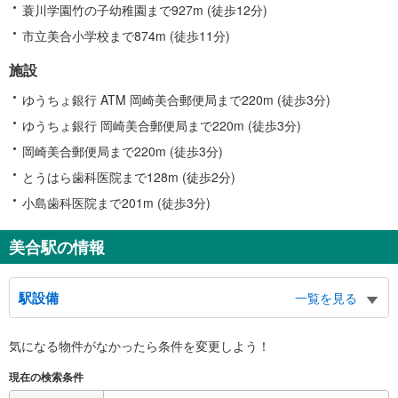
蓑川学園竹の子幼稚園まで927m (徒歩12分)
市立美合小学校まで874m (徒歩11分)
施設
ゆうちょ銀行 ATM 岡崎美合郵便局まで220m (徒歩3分)
ゆうちょ銀行 岡崎美合郵便局まで220m (徒歩3分)
岡崎美合郵便局まで220m (徒歩3分)
とうはら歯科医院まで128m (徒歩2分)
小島歯科医院まで201m (徒歩3分)
美合駅の情報
駅設備
一覧を見る
バリアフリー状況
気になる物件がなかったら
条件を変更しよう！
※段差なしでの移動経路
（○：有り △：要駅員設備 ×：無し）
現在の検索条件
地上⇔改札⇔ホーム：○