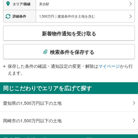
エレベータ
美合駅
エリア/路線
・各ホーム⇔改札
・改札⇔地上
1,500万円｜建築条件付き土地を含む
詳細条件
トイレ
こ
《多機能トイレ》
新着物件通知を受け取る
・改札外
の
その他
検
索
・点字案内（券売機・運賃表）
検索条件を保存する
条
件
保存した条件の確認・通知設定の変更・解除は
マイページ
から行
で
えます。
通
知
同じこだわりでエリアを広げて探す
を
受
愛知県の1,500万円以下の土地
け
取
る
岡崎市の1,500万円以下の土地
・
条
件