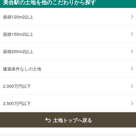
美合駅の土地を他のこだわりから探す
を
マ
面積120m2以上
イ
ペ
ー
面積150m2以上
ジ
に
面積200m2以上
保
存
す
建築条件なしの土地
る
2,000万円以下
2,500万円以下
土地トップへ戻る