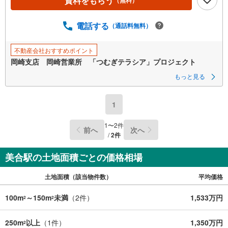
資料をもらう
電話する
（通話料無料）
不動産会社おすすめポイント
岡崎支店 岡崎営業所 「つむぎテラシア」プロジェクト
もっと見る
1
1
〜
2
件
前へ
次へ
/
2
件
美合駅の土地面積ごとの価格相場
土地面積（該当物件数）
平均価格
100m
～150m
未満
（
2
件）
1,533万円
2
2
250m
以上
（
1
件）
1,350万円
2