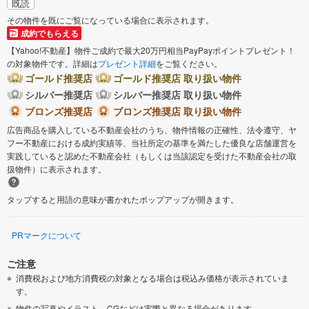
既読
その物件を既にご覧になっている場合に表示されます。
成約でもらえる
【Yahoo!不動産】物件ご成約で最大20万円相当PayPayポイントプレゼント！
の対象物件です。詳細は
プレゼント詳細
をご覧ください。
ゴールド推奨店
ゴールド推奨店 取り扱い物件
シルバー推奨店
シルバー推奨店 取り扱い物件
ブロンズ推奨店
ブロンズ推奨店 取り扱い物件
広告商品を購入している不動産会社のうち、物件情報の正確性、法令遵守、ヤ
フー不動産における成約実績等、当社所定の基準を満たした優良な店舗運営を
実践していると認めた不動産会社（もしくは当該認定を受けた不動産会社の取
扱物件）に表示されます。
タップすると用語の意味が書かれたポップアップが開きます。
PRマークについて
ご注意
消費税および地方消費税の対象となる場合は税込み価格が表示されていま
す。
物件の写真やイラスト、CGなどは実際と異なる場合があります。