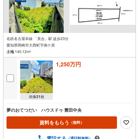
名鉄名古屋本線 「美合」駅 徒歩23分
愛知県岡崎市大西町字南ケ原
土地
140.12m
2
1,250万円
画像
21
枚
夢のおてつだい ハウスドゥ 豊田中央
資料をもらう
（無料）
電話する
（通話料無料）