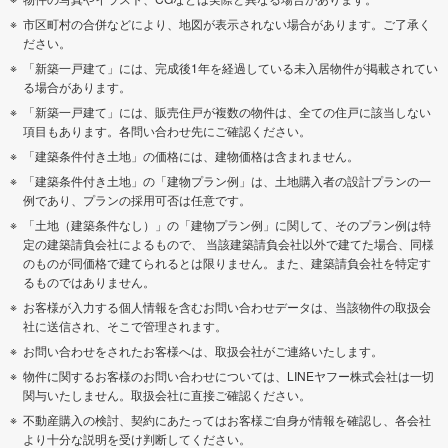
市区町村の合併などにより、地図が表示されない場合があります。ご了承く
ださい。
「新築一戸建て」には、完成後1年を経過している未入居物件が掲載されてい
る場合があります。
「新築一戸建て」には、販売住戸が複数の物件は、全ての住戸に該当しない
項目もあります。各問い合わせ先にご確認ください。
「建築条件付き土地」の価格には、建物価格は含まれません。
「建築条件付き土地」の「建物プラン例」は、土地購入者の設計プランの一
例であり、プランの採用可否は任意です。
「土地（建築条件なし）」の「建物プラン例」に関して、そのプラン例は特
定の建築請負会社によるもので、 当該建築請負会社以外で建てた場合、同様
のものが同価格で建てられるとは限りません。また、建築請負会社を特定す
るものではありません。
お客様が入力する個人情報を含むお問い合わせデータは、当該物件の取扱会
社に送信され、そこで管理されます。
お問い合わせをされたお客様へは、取扱会社がご連絡いたします。
物件に関するお客様のお問い合わせについては、LINEヤフー株式会社は一切
関与いたしません。取扱会社に直接ご確認ください。
不動産購入の検討、契約にあたってはお客様ご自身が情報を確認し、各会社
より十分な説明を受け判断してください。