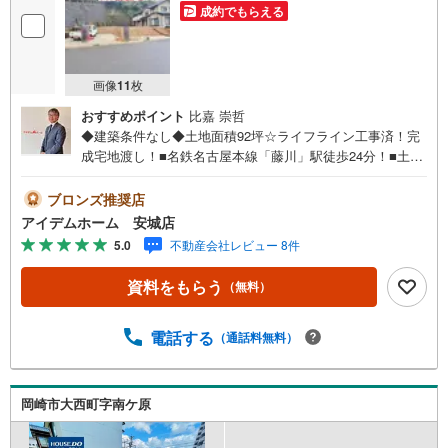
成約でもらえる
画像
11
枚
おすすめポイント
比嘉 崇哲
◆建築条件なし◆土地面積92坪☆ライフライン工事済！完
成宅地渡し！■名鉄名古屋本線「藤川」駅徒歩24分！■土地
面積92坪☆間口広々！■建築条件無しのため、お好きなハ
ウスメーカーで建築可能♪■ライフライン工事込価格！《本
ブロンズ推奨店
日見学OK！》営業時間内（9:00～19:00）は、下記電話フ
アイデムホーム 安城店
ォームよりお電話をして頂けるとスムーズに見学のご案内
5.0
不動産会社レビュー 8件
ができます。＜自己資金0円でも大丈夫！＞*水曜日も営業
しております！*今から見たい！聞きたい！にスピード対
資料をもらう
（無料）
応！*自己資金なしでも購入出来ます！*自営業の方・買い
替えの方など資金計画でご不安な方もおまかせください！■
ご来店のメリット・ネット掲載以外の発売予定物件の情報
電話する
（通話料無料）
の提供・現に売り出し中物件の商談などの販売状況や工事
進捗状況の提供・豊富な物件情報の中からお客様のご要望
に合わせて物件をご紹介～*アイデムホームではお客様第一
岡崎市大西町字南ケ原
での営業を心掛けております*～是非お気軽にお問い合わせ
くださいませ！