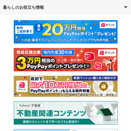
暮らしのお役立ち情報
不動産・住宅
賃貸住宅
マンションカタログ
教えて！住まいの先生
新築マンション
中古マンション
新築一戸建て
中古一戸建て
注文住宅
土地
売却査定